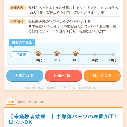
飲料用ペットボトルに使用されるシュリンクフィルム(ラベ
仕事内容
ル)の印刷・製袋工程を担当していただきます。主…
職種未経験OK / ブランクOK / 英語力不要
応募資格
◆未経験OK！〇まずは事前登録だけでもOK！履歴書不要
で気軽にオンライン登録★氏名・職種などを入力す…
職場の雰囲気
年齢層
20代
30代
40代
50代
60代
気になる!
応募へ進む
詳しく見る
派遣会社
株式会社綜合キャリアオプション 製造事業部（全国）
未読
掲載日
2026/08/08
【未経験者歓迎！】半導体パーツの表面加工/
日払いOK