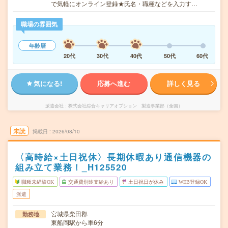
で気軽にオンライン登録★氏名・職種などを入力す…
職場の雰囲気
年齢層
20代
30代
40代
50代
60代
気になる!
応募へ進む
詳しく見る
派遣会社
株式会社綜合キャリアオプション 製造事業部（全国）
未読
掲載日
2026/08/10
〈高時給×土日祝休〉長期休暇あり通信機器の
組み立て業務！_H125520
職種未経験OK
交通費別途支給あり
土日祝日が休み
WEB登録OK
派遣
宮城県柴田郡
勤務地
東船岡駅から車6分