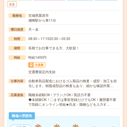
派遣
宮城県栗原市
勤務地
瀬峰駅から車11分
月～金
曜日頻度
08:30～17:1520:30～05:30
時間
長期でお仕事できる方、大歓迎！
期間
時給1400円
時給
交通費
交通費規定内支給
自動車部品製造におけるゴム製品の検査・成型・加工を担
仕事内容
当します。樹脂成型品の検査もあり、細かな確認作業…
職種未経験OK / ブランクOK / 英語力不要
応募資格
◆未経験OK！〇まずは事前登録だけでもOK！履歴書不要
で気軽にオンライン登録★氏名・職種などを入力す…
職場の雰囲気