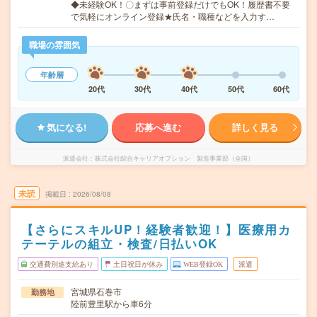
◆未経験OK！〇まずは事前登録だけでもOK！履歴書不要
で気軽にオンライン登録★氏名・職種などを入力す…
職場の雰囲気
年齢層
20代
30代
40代
50代
60代
気になる!
応募へ進む
詳しく見る
派遣会社
株式会社綜合キャリアオプション 製造事業部（全国）
未読
掲載日
2026/08/08
【さらにスキルUP！経験者歓迎！】医療用カ
テーテルの組立・検査/日払いOK
交通費別途支給あり
土日祝日が休み
WEB登録OK
派遣
宮城県石巻市
勤務地
陸前豊里駅から車6分