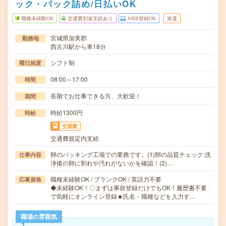
ック・パック詰め/日払いOK
職種未経験OK
交通費別途支給あり
WEB登録OK
派遣
宮城県加美郡
勤務地
西古川駅から車18分
シフト制
曜日頻度
08:00～17:00
時間
長期でお仕事できる方、大歓迎！
期間
時給1300円
時給
交通費
交通費規定内支給
卵のパッキング工場での業務です。(1)卵の品質チェック:洗
仕事内容
浄後の卵に割れや汚れがないかを確認！(2)…
職種未経験OK / ブランクOK / 英語力不要
応募資格
◆未経験OK！〇まずは事前登録だけでもOK！履歴書不要
で気軽にオンライン登録★氏名・職種などを入力す…
職場の雰囲気