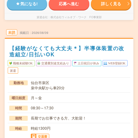
気になる!
応募へ進む
詳しく見る
派遣会社
株式会社ウィルオブ・ワーク FO事業部
未読
掲載日
2026/08/09
【経験がなくても大丈夫＊】半導体装置の改
造組立/日払いOK
職種未経験OK
交通費別途支給あり
土日祝日が休み
WEB登録OK
派遣
仙台市泉区
勤務地
泉中央駅から車20分
月～金
曜日頻度
08:30～17:30
時間
長期でお仕事できる方、大歓迎！
期間
時給1300円
時給
交通費