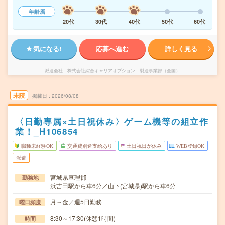
年齢層
20代
30代
40代
50代
60代
気になる!
応募へ進む
詳しく見る
派遣会社
株式会社綜合キャリアオプション 製造事業部（全国）
未読
掲載日
2026/08/08
〈日勤専属×土日祝休み〉ゲーム機等の組立作
業！_H106854
職種未経験OK
交通費別途支給あり
土日祝日が休み
WEB登録OK
派遣
宮城県亘理郡
勤務地
浜吉田駅から車6分／山下(宮城県)駅から車6分
月～金／週5日勤務
曜日頻度
8:30～17:30(休憩1時間)
時間