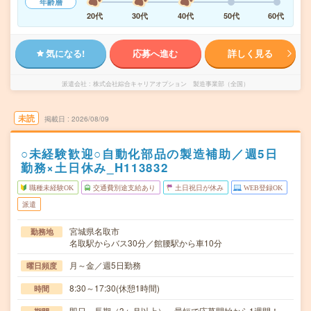
年齢層
20代
30代
40代
50代
60代
気になる!
応募へ進む
詳しく見る
派遣会社
株式会社綜合キャリアオプション 製造事業部（全国）
未読
掲載日
2026/08/09
○未経験歓迎○自動化部品の製造補助／週5日
勤務×土日休み_H113832
職種未経験OK
交通費別途支給あり
土日祝日が休み
WEB登録OK
派遣
宮城県名取市
勤務地
名取駅からバス30分／館腰駅から車10分
月～金／週5日勤務
曜日頻度
8:30～17:30(休憩1時間)
時間
即日～長期（3ヶ月以上） 最短で応募開始から1週間！