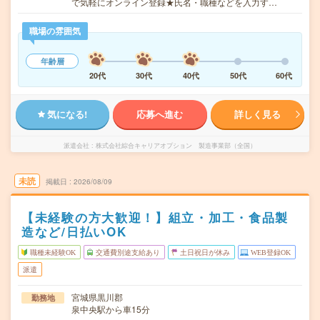
で気軽にオンライン登録★氏名・職種などを入力す…
職場の雰囲気
年齢層
20代
30代
40代
50代
60代
気になる!
応募へ進む
詳しく見る
派遣会社
株式会社綜合キャリアオプション 製造事業部（全国）
未読
掲載日
2026/08/09
【未経験の方大歓迎！】組立・加工・食品製
造など/日払いOK
職種未経験OK
交通費別途支給あり
土日祝日が休み
WEB登録OK
派遣
宮城県黒川郡
勤務地
泉中央駅から車15分