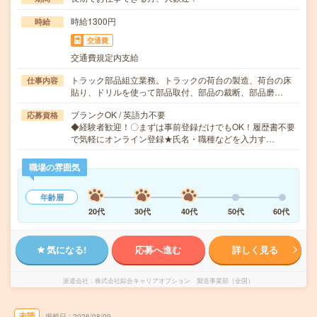
時給1300円
時給
交通費
交通費規定内支給
トラック部品組立業務。トラックの荷台の製造、荷台の床
仕事内容
貼り、ドリルを使って部品取付、部品の裁断、部品磨…
ブランクOK / 英語力不要
応募資格
◆経験者歓迎！〇まずは事前登録だけでもOK！履歴書不要
で気軽にオンライン登録★氏名・職種などを入力す…
職場の雰囲気
年齢層
20代
30代
40代
50代
60代
気になる!
応募へ進む
詳しく見る
派遣会社
株式会社綜合キャリアオプション 製造事業部（全国）
未読
掲載日
2026/08/09