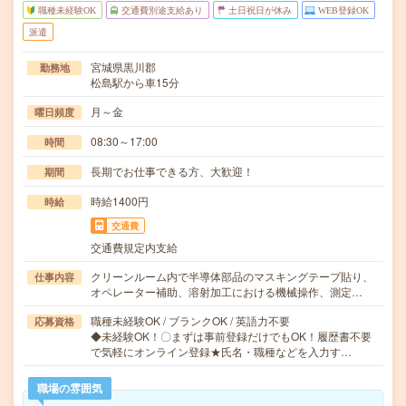
職種未経験OK
交通費別途支給あり
土日祝日が休み
WEB登録OK
派遣
宮城県黒川郡
勤務地
松島駅から車15分
月～金
曜日頻度
08:30～17:00
時間
長期でお仕事できる方、大歓迎！
期間
時給1400円
時給
交通費
交通費規定内支給
クリーンルーム内で半導体部品のマスキングテープ貼り、
仕事内容
オペレーター補助、溶射加工における機械操作、測定…
職種未経験OK / ブランクOK / 英語力不要
応募資格
◆未経験OK！〇まずは事前登録だけでもOK！履歴書不要
で気軽にオンライン登録★氏名・職種などを入力す…
職場の雰囲気