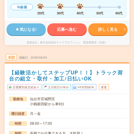
年齢層
20代
30代
40代
50代
60代
気になる!
応募へ進む
詳しく見る
派遣会社
株式会社綜合キャリアオプション 製造事業部（全国）
未読
掲載日
2026/08/09
【経験活かしてステップUP！！】トラック荷
台の組立・取付・加工/日払いOK
交通費別途支給あり
土日祝日が休み
WEB登録OK
派遣
仙台市宮城野区
勤務地
小鶴新田駅から車9分
月～金
曜日頻度
08:00～17:00
時間
長期でお仕事できる方、大歓迎！
期間