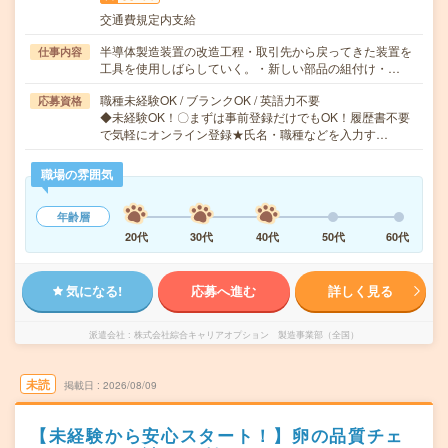
交通費規定内支給
半導体製造装置の改造工程・取引先から戻ってきた装置を
仕事内容
工具を使用しばらしていく。・新しい部品の組付け・…
職種未経験OK / ブランクOK / 英語力不要
応募資格
◆未経験OK！〇まずは事前登録だけでもOK！履歴書不要
で気軽にオンライン登録★氏名・職種などを入力す…
職場の雰囲気
年齢層
20代
30代
40代
50代
60代
気になる!
応募へ進む
詳しく見る
派遣会社
株式会社綜合キャリアオプション 製造事業部（全国）
未読
掲載日
2026/08/09
【未経験から安心スタート！】卵の品質チェ