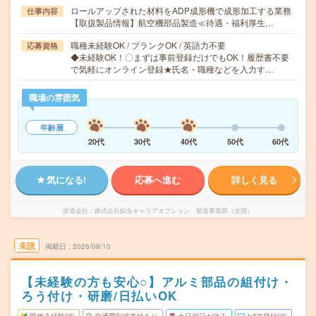
ロールアップされた材料をADP成形機で成形加工する業務
仕事内容
【取扱製品情報】航空機部品製造≪待遇・福利厚生…
職種未経験OK / ブランクOK / 英語力不要
応募資格
◆未経験OK！〇まずは事前登録だけでもOK！履歴書不要
で気軽にオンライン登録★氏名・職種などを入力す…
職場の雰囲気
年齢層
20代
30代
40代
50代
60代
気になる!
応募へ進む
詳しく見る
派遣会社
株式会社綜合キャリアオプション 製造事業部（全国）
未読
掲載日
2026/08/10
【未経験の方も安心○】アルミ部品の組付け・
ろう付け・研磨/日払いOK