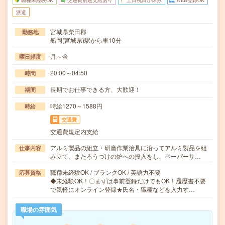
職種未経験OK
交通費別途支給あり
土日祝日が休み
WEB登録OK
派遣
宮城県柴田郡
勤務地
船岡(宮城県)駅から車10分
月～金
曜日頻度
20:00～04:50
時間
長期でお仕事できる方、大歓迎！
期間
時給1270～1588円
時給
交通費
交通費規定内支給
アルミ製品の組立・研磨作業治具に沿ってアルミ製品を組
仕事内容
み立て、またろうづけの炉への投入をし、ペーパーサ…
職種未経験OK / ブランクOK / 英語力不要
応募資格
◆未経験OK！〇まずは事前登録だけでもOK！履歴書不要
で気軽にオンライン登録★氏名・職種などを入力す…
職場の雰囲気