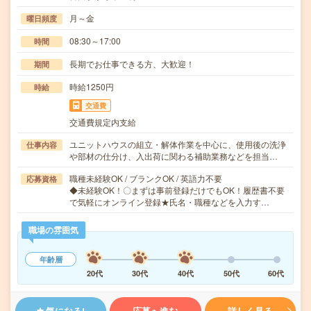
月～金
曜日頻度
08:30～17:00
時間
長期でお仕事できる方、大歓迎！
期間
時給1250円
時給
交通費
交通費規定内支給
ユニットハウスの組立・解体作業を中心に、使用後の洗浄
仕事内容
や部材の仕分け、入出荷に関わる補助業務などを担当…
職種未経験OK / ブランクOK / 英語力不要
応募資格
◆未経験OK！〇まずは事前登録だけでもOK！履歴書不要
で気軽にオンライン登録★氏名・職種などを入力す…
職場の雰囲気
年齢層
20代
30代
40代
50代
60代
気になる!
応募へ進む
詳しく見る