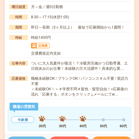
月～金／週5日勤務
曜日頻度
8:30～17:15(休憩1:05)
時間
即日～長期（3ヶ月以上） 最短で応募開始から1週間！
期間
時給1400円
時給
交通費
交通費規定内支給
ついに大人気案件が復活！？冷暖房完備かつ日勤専属、土
仕事内容
日祝休みのお仕事！未経験の方大活躍中！具体的な業…
職種未経験OK / ブランクOK / パソコンスキル不要 / 英語力
応募資格
不要
＜未経験OK！＞＃学歴不問＃髪色・髪型自由！○応募後の
流れ「応募する」ボタンをクリック↓メールにてw…
職場の雰囲気
年齢層
20代
30代
40代
50代
60代