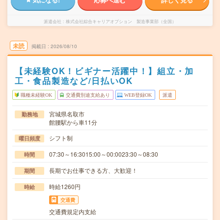
派遣会社
株式会社綜合キャリアオプション 製造事業部（全国）
未読
掲載日
2026/08/10
【未経験OK！ビギナー活躍中！】組立・加
工・食品製造など/日払いOK
職種未経験OK
交通費別途支給あり
WEB登録OK
派遣
宮城県名取市
勤務地
館腰駅から車11分
シフト制
曜日頻度
07:30～16:3015:00～00:0023:30～08:30
時間
長期でお仕事できる方、大歓迎！
期間
時給1260円
時給
交通費
交通費規定内支給