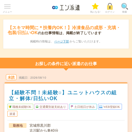
メニュー
気になる!
ログイン
検索
【スキマ時間に＊扶養内OK！】冷凍食品の成形・充填・
包装/日払いOK
のお仕事情報は、掲載が終了しています
掲載時の情報は、
ページ下部
からご覧いただけます。
お探しの条件に近い派遣のお仕事
未読
掲載日
2026/08/10
【経験不問！未経験○】ユニットハウスの組
立・解体/日払いOK
職種未経験OK
交通費別途支給あり
土日祝日が休み
WEB登録OK
派遣
宮城県黒川郡
勤務地
古川駅から車40分