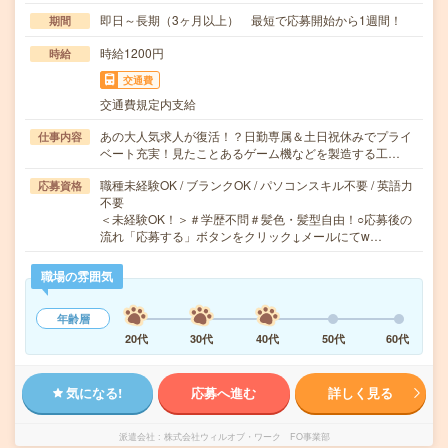
即日～長期（3ヶ月以上） 最短で応募開始から1週間！
期間
時給1200円
時給
交通費
交通費規定内支給
あの大人気求人が復活！？日勤専属＆土日祝休みでプライ
仕事内容
ベート充実！見たことあるゲーム機などを製造する工…
職種未経験OK / ブランクOK / パソコンスキル不要 / 英語力
応募資格
不要
＜未経験OK！＞＃学歴不問＃髪色・髪型自由！○応募後の
流れ「応募する」ボタンをクリック↓メールにてw…
職場の雰囲気
年齢層
20代
30代
40代
50代
60代
気になる!
応募へ進む
詳しく見る
派遣会社
株式会社ウィルオブ・ワーク FO事業部