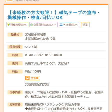
【未経験の方大歓迎！】磁気テープの塗布・
機械操作・検査/日払いOK
職種未経験OK
交通費別途支給あり
WEB登録OK
派遣
宮城県多賀城市
勤務地
多賀城駅から徒歩12分
シフト制
曜日頻度
08:30～20:4520:30～08:30
時間
長期でお仕事できる方、大歓迎！
期間
時給1400円
時給
交通費
交通費規定内支給
磁気テープ製造工程(塗布・CAL・広幅DS)の製造、装置操
仕事内容
作、検査及びそれらに付随する業務(ミーティ…
職種未経験OK / ブランクOK / 英語力不要
応募資格
◆未経験OK！〇まずは事前登録だけでもOK！履歴書不要