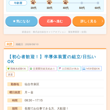
年齢層
20代
30代
40代
50代
60代
気になる!
応募へ進む
詳しく見る
派遣会社
株式会社綜合キャリアオプション 製造事業部（全国）
未読
掲載日
2026/08/10
【初心者歓迎！】半導体装置の組立/日払い
OK
職種未経験OK
交通費別途支給あり
土日祝日が休み
WEB登録OK
派遣
仙台市泉区
勤務地
月～金
曜日頻度
08:30～17:15
時間
長期でお仕事できる方、大歓迎！
期間