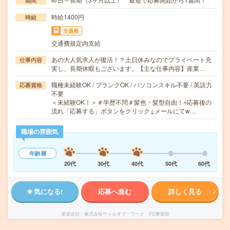
期間
時給1400円
時給
交通費
交通費規定内支給
あの大人気求人が復活！？土日休みなのでプライベート充
仕事内容
実し、長期休暇もございます。【主な仕事内容】産業…
職種未経験OK / ブランクOK / パソコンスキル不要 / 英語力
応募資格
不要
＜未経験OK！＞＃学歴不問＃髪色・髪型自由！○応募後の
流れ「応募する」ボタンをクリック↓メールにてw…
職場の雰囲気
年齢層
20代
30代
40代
50代
60代
気になる!
応募へ進む
詳しく見る
派遣会社
株式会社ウィルオブ・ワーク FO事業部