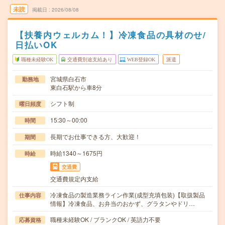
未読
掲載日
2026/08/08
【扶養内ウェルカム！】冷凍食品の具材のせ/
日払いOK
職種未経験OK
交通費別途支給あり
WEB登録OK
派遣
宮城県白石市
勤務地
東白石駅から車8分
シフト制
曜日頻度
15:30～00:00
時間
長期でお仕事できる方、大歓迎！
期間
時給1340～1675円
時給
交通費
交通費規定内支給
冷凍食品の製造業務ライン作業(成型充填包装)【取扱製品
仕事内容
情報】冷凍食品、お弁当のおかず、グラタンやドリ…
職種未経験OK / ブランクOK / 英語力不要
応募資格