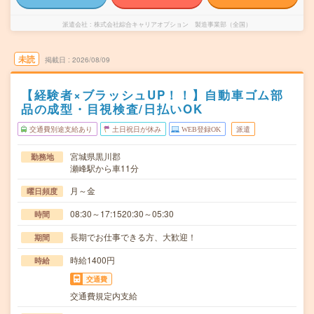
派遣会社
株式会社綜合キャリアオプション 製造事業部（全国）
未読
掲載日
2026/08/09
【経験者×ブラッシュUP！！】自動車ゴム部
品の成型・目視検査/日払いOK
交通費別途支給あり
土日祝日が休み
WEB登録OK
派遣
宮城県黒川郡
勤務地
瀬峰駅から車11分
月～金
曜日頻度
08:30～17:1520:30～05:30
時間
長期でお仕事できる方、大歓迎！
期間
時給1400円
時給
交通費
交通費規定内支給