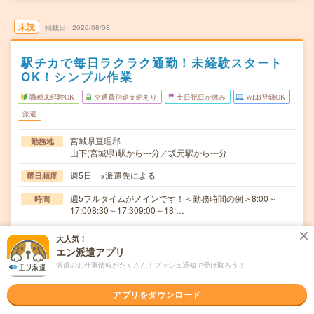
未読
掲載日
2026/08/08
駅チカで毎日ラクラク通勤！未経験スタート
OK！シンプル作業
職種未経験OK
交通費別途支給あり
土日祝日が休み
WEB登録OK
派遣
宮城県亘理郡
勤務地
山下(宮城県)駅から---分／坂元駅から---分
週5日 ※派遣先による
曜日頻度
週5フルタイムがメインです！＜勤務時間の例＞8:00～
時間
17:008:30～17:309:00～18:…
即日～長期 ★応募から「最短2日後」に勤務OK！スター
期間
大人気！
ト日はご相談ください。★急募です！
エン派遣アプリ
派遣のお仕事情報がたくさん！プッシュ通知で受け取ろう！
時給1150円～1400円 ★Wワーク不可
時給
交通費
アプリをダウンロード
交通費全額支給