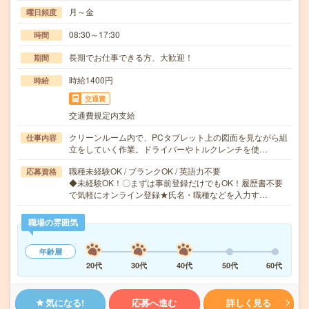
月～金
曜日頻度
08:30～17:30
時間
長期でお仕事できる方、大歓迎！
期間
時給1400円
時給
交通費
交通費規定内支給
クリーンルーム内で、PCタブレット上の図面を見ながら組
仕事内容
立をしていく作業。ドライバーやトルクレンチを使…
職種未経験OK / ブランクOK / 英語力不要
応募資格
◆未経験OK！〇まずは事前登録だけでもOK！履歴書不要
で気軽にオンライン登録★氏名・職種などを入力す…
職場の雰囲気
年齢層
20代
30代
40代
50代
60代
気になる!
応募へ進む
詳しく見る