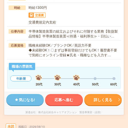
時給1300円
時給
交通費
交通費規定内支給
半導体製造装置の組立およびそれに付随する業務【取扱製
仕事内容
品情報】半導体製造装置≪待遇・福利厚生≫・日払い…
職種未経験OK / ブランクOK / 英語力不要
応募資格
◆未経験OK！〇まずは事前登録だけでもOK！履歴書不要
で気軽にオンライン登録★氏名・職種などを入力す…
職場の雰囲気
年齢層
20代
30代
40代
50代
60代
気になる!
応募へ進む
詳しく見る
派遣会社
株式会社綜合キャリアオプション 製造事業部（全国）
未読
掲載日
2026/08/10