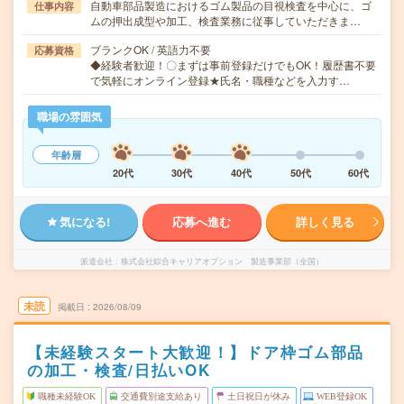
自動車部品製造におけるゴム製品の目視検査を中心に、ゴ
仕事内容
ムの押出成型や加工、検査業務に従事していただきま…
ブランクOK / 英語力不要
応募資格
◆経験者歓迎！〇まずは事前登録だけでもOK！履歴書不要
で気軽にオンライン登録★氏名・職種などを入力す…
職場の雰囲気
年齢層
20代
30代
40代
50代
60代
気になる!
応募へ進む
詳しく見る
派遣会社
株式会社綜合キャリアオプション 製造事業部（全国）
未読
掲載日
2026/08/09
【未経験スタート大歓迎！】ドア枠ゴム部品
の加工・検査/日払いOK
職種未経験OK
交通費別途支給あり
土日祝日が休み
WEB登録OK