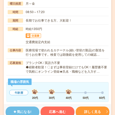
月～金
曜日頻度
08:50～17:20
時間
長期でお仕事できる方、大歓迎！
期間
時給1350円
時給
交通費
交通費規定内支給
医療現場で使われるカテーテル(細い管状の製品)の製造を
仕事内容
行うお仕事です。検査では顕微鏡を使用しての確認…
ブランクOK / 英語力不要
応募資格
◆経験者歓迎！〇まずは事前登録だけでもOK！履歴書不要
で気軽にオンライン登録★氏名・職種などを入力す…
職場の雰囲気
年齢層
20代
30代
40代
50代
60代
気になる!
応募へ進む
詳しく見る