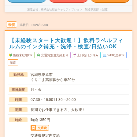
派遣会社
株式会社綜合キャリアオプション 製造事業部（全国）
未読
掲載日
2026/08/08
【未経験スタート大歓迎！】飲料ラベルフィ
ルムのインク補充・洗浄・検査/日払いOK
職種未経験OK
交通費別途支給あり
土日祝日が休み
WEB登録OK
派遣
宮城県栗原市
勤務地
くりこま高原駅から車20分
月～金
曜日頻度
07:30～16:0011:30～20:00
時間
長期でお仕事できる方、大歓迎！
期間
時給1350円
時給
交通費
交通費規定内支給