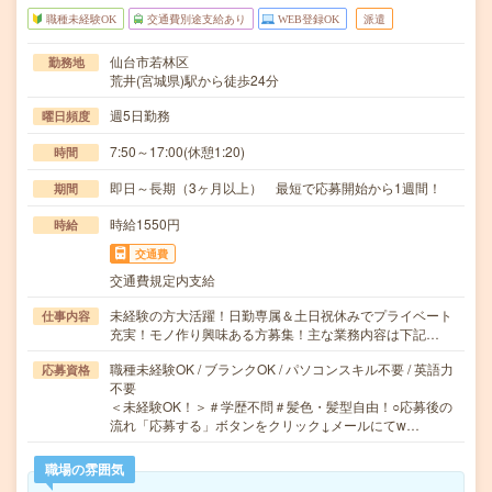
職種未経験OK
交通費別途支給あり
WEB登録OK
派遣
仙台市若林区
勤務地
荒井(宮城県)駅から徒歩24分
週5日勤務
曜日頻度
7:50～17:00(休憩1:20)
時間
即日～長期（3ヶ月以上） 最短で応募開始から1週間！
期間
時給1550円
時給
交通費
交通費規定内支給
未経験の方大活躍！日勤専属＆土日祝休みでプライベート
仕事内容
充実！モノ作り興味ある方募集！主な業務内容は下記…
職種未経験OK / ブランクOK / パソコンスキル不要 / 英語力
応募資格
不要
＜未経験OK！＞＃学歴不問＃髪色・髪型自由！○応募後の
流れ「応募する」ボタンをクリック↓メールにてw…
職場の雰囲気