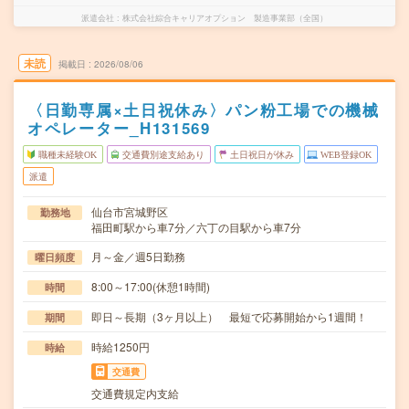
派遣会社
株式会社綜合キャリアオプション 製造事業部（全国）
未読
掲載日
2026/08/06
〈日勤専属×土日祝休み〉パン粉工場での機械
オペレーター_H131569
職種未経験OK
交通費別途支給あり
土日祝日が休み
WEB登録OK
派遣
仙台市宮城野区
勤務地
福田町駅から車7分／六丁の目駅から車7分
月～金／週5日勤務
曜日頻度
8:00～17:00(休憩1時間)
時間
即日～長期（3ヶ月以上） 最短で応募開始から1週間！
期間
時給1250円
時給
交通費
交通費規定内支給