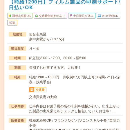
【時給1200円】フィルム製品の印刷サポート/
日払いOK
職種未経験OK
交通費別途支給あり
土日祝日が休み
WEB登録OK
派遣
仙台市泉区
勤務地
泉中央駅からバス15分
月～金
曜日頻度
(2交替)8:00～17:00、20:00～翌5:00
時間
長期でお仕事できる方、大歓迎！
期間
時給1200～1500円 月収例27万円以上可(8時間×21日+深
時給
夜・残業手当)
交通費
交通費規定内支給
仕事内容はお菓子用の袋の印刷を機械が行い、出来上がっ
仕事内容
た製品の出来栄えをチェックし梱包していくお仕事！…
職種未経験OK / ブランクOK / パソコンスキル不要 / 英語力
応募資格
不要
◆未経験の方OK！◆ブランクある方OK！〇まずは事前登