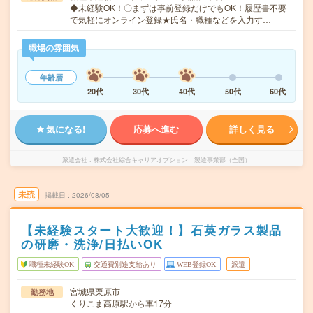
◆未経験OK！〇まずは事前登録だけでもOK！履歴書不要
で気軽にオンライン登録★氏名・職種などを入力す…
職場の雰囲気
年齢層
20代
30代
40代
50代
60代
気になる!
応募へ進む
詳しく見る
派遣会社
株式会社綜合キャリアオプション 製造事業部（全国）
未読
掲載日
2026/08/05
【未経験スタート大歓迎！】石英ガラス製品
の研磨・洗浄/日払いOK
職種未経験OK
交通費別途支給あり
WEB登録OK
派遣
宮城県栗原市
勤務地
くりこま高原駅から車17分