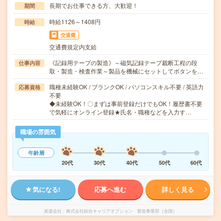
長期でお仕事できる方、大歓迎！
期間
時給1126～1408円
時給
交通費
交通費規定内支給
《記録用テープの製造》～磁気記録テープ裁断工程の段
仕事内容
取・製造・検査作業～製品を機械にセットしてボタンを…
職種未経験OK / ブランクOK / パソコンスキル不要 / 英語力
応募資格
不要
◆未経験OK！〇まずは事前登録だけでもOK！履歴書不要
で気軽にオンライン登録★氏名・職種などを入力す…
職場の雰囲気
年齢層
20代
30代
40代
50代
60代
気になる!
応募へ進む
詳しく見る
派遣会社
株式会社綜合キャリアオプション 製造事業部（全国）