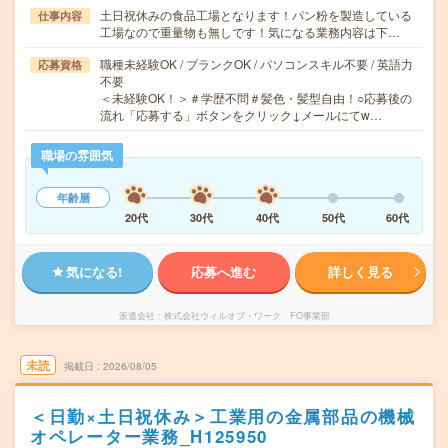
土日祝休みの食品工場となります！パン粉を製造している
仕事内容
工場なので重量物も無しです！気になる業務内容は下…
職種未経験OK / ブランクOK / パソコンスキル不要 / 英語力
応募資格
不要
＜未経験OK！＞＃学歴不問＃髪色・髪型自由！○応募後の
流れ「応募する」ボタンをクリック↓メールにてw…
職場の雰囲気
年齢層
20代
30代
40代
50代
60代
気になる!
応募へ進む
詳しく見る
派遣会社
株式会社ウィルオブ・ワーク FO事業部
未読
掲載日
2026/08/05
＜日勤×土日祝休み＞工業用の金属部品の機械
オペレーター業務_H125950