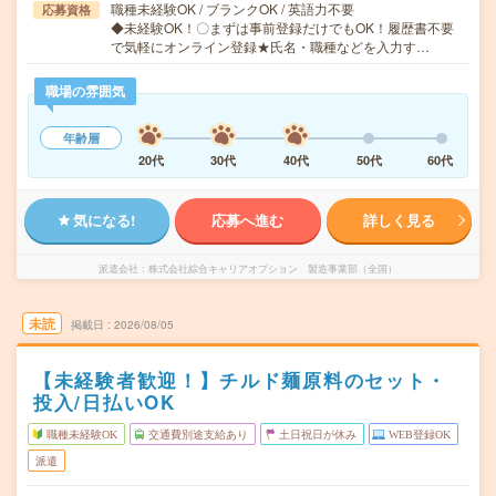
職種未経験OK / ブランクOK / 英語力不要
応募資格
◆未経験OK！〇まずは事前登録だけでもOK！履歴書不要
で気軽にオンライン登録★氏名・職種などを入力す…
職場の雰囲気
年齢層
20代
30代
40代
50代
60代
気になる!
応募へ進む
詳しく見る
派遣会社
株式会社綜合キャリアオプション 製造事業部（全国）
未読
掲載日
2026/08/05
【未経験者歓迎！】チルド麺原料のセット・
投入/日払いOK
職種未経験OK
交通費別途支給あり
土日祝日が休み
WEB登録OK
派遣