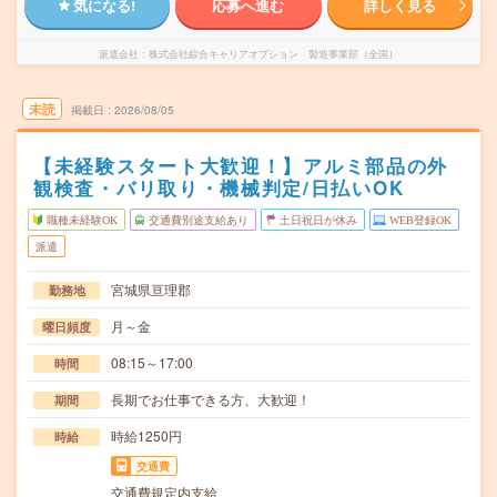
気になる!
応募へ進む
詳しく見る
派遣会社
株式会社綜合キャリアオプション 製造事業部（全国）
未読
掲載日
2026/08/05
【未経験スタート大歓迎！】アルミ部品の外
観検査・バリ取り・機械判定/日払いOK
職種未経験OK
交通費別途支給あり
土日祝日が休み
WEB登録OK
派遣
宮城県亘理郡
勤務地
月～金
曜日頻度
08:15～17:00
時間
長期でお仕事できる方、大歓迎！
期間
時給1250円
時給
交通費
交通費規定内支給