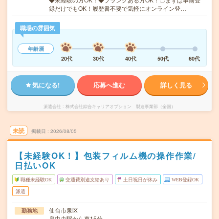
録だけでもOK！履歴書不要で気軽にオンライン登…
職場の雰囲気
年齢層
20代
30代
40代
50代
60代
気になる!
応募へ進む
詳しく見る
派遣会社
株式会社綜合キャリアオプション 製造事業部（全国）
未読
掲載日
2026/08/05
【未経験OK！】包装フィルム機の操作作業/
日払いOK
職種未経験OK
交通費別途支給あり
土日祝日が休み
WEB登録OK
派遣
仙台市泉区
勤務地
泉中央駅から車15分