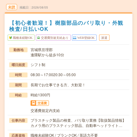
未読
掲載日
2026/08/05
【初心者歓迎！】樹脂部品のバリ取り・外観
検査/日払いOK
職種未経験OK
交通費別途支給あり
WEB登録OK
派遣
宮城県亘理郡
勤務地
逢隈駅から徒歩10分
シフト制
曜日頻度
08:30～17:0020:30～05:00
時間
長期でお仕事できる方、大歓迎！
期間
時給1300円
時給
交通費
交通費規定内支給
プラスチック製品の検査、バリ取り業務【取扱製品情報】
仕事内容
カメラ用のプラスティック部品、自動車ヘッドライト…
職種未経験OK / ブランクOK / 英語力不要
応募資格