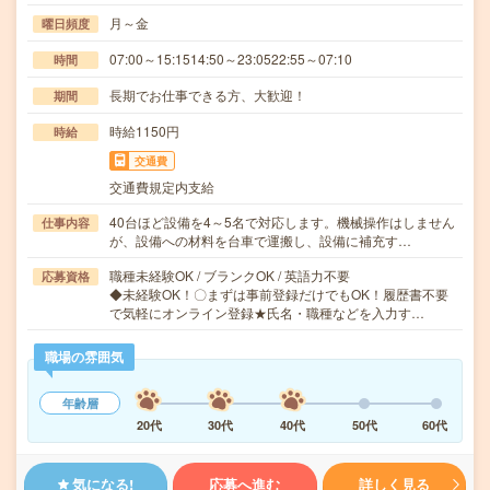
月～金
曜日頻度
07:00～15:1514:50～23:0522:55～07:10
時間
長期でお仕事できる方、大歓迎！
期間
時給1150円
時給
交通費
交通費規定内支給
40台ほど設備を4～5名で対応します。機械操作はしません
仕事内容
が、設備への材料を台車で運搬し、設備に補充す…
職種未経験OK / ブランクOK / 英語力不要
応募資格
◆未経験OK！〇まずは事前登録だけでもOK！履歴書不要
で気軽にオンライン登録★氏名・職種などを入力す…
職場の雰囲気
年齢層
20代
30代
40代
50代
60代
気になる!
応募へ進む
詳しく見る