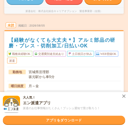
派遣会社
株式会社綜合キャリアオプション 製造事業部（全国）
未読
掲載日
2026/08/05
【経験がなくても大丈夫＊】アルミ部品の研
磨・プレス・切削加工/日払いOK
職種未経験OK
交通費別途支給あり
土日祝日が休み
WEB登録OK
派遣
宮城県亘理郡
勤務地
坂元駅から車5分
月～金
曜日頻度
08:15～17:0016:50～01:3517:50～02:35
時間
大人気！
エン派遣アプリ
長期でお仕事できる方、大歓迎！
期間
派遣のお仕事情報がたくさん！プッシュ通知で受け取ろう！
時給1250円
時給
アプリをダウンロード
交通費