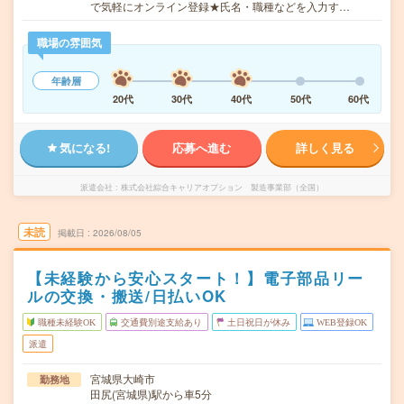
で気軽にオンライン登録★氏名・職種などを入力す…
職場の雰囲気
年齢層
20代
30代
40代
50代
60代
気になる!
応募へ進む
詳しく見る
派遣会社
株式会社綜合キャリアオプション 製造事業部（全国）
未読
掲載日
2026/08/05
【未経験から安心スタート！】電子部品リー
ルの交換・搬送/日払いOK
職種未経験OK
交通費別途支給あり
土日祝日が休み
WEB登録OK
派遣
宮城県大崎市
勤務地
田尻(宮城県)駅から車5分