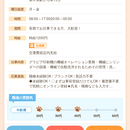
月～金
曜日頻度
08:00～17:0020:00～05:00
時間
長期でお仕事できる方、大歓迎！
期間
時給1200円
時給
交通費
交通費規定内支給
グラビア印刷機の機械オペレーション業務・機械にシリン
仕事内容
ダーの脱着・機械で自動洗浄されるためその管理・洗…
職種未経験OK / ブランクOK / 英語力不要
応募資格
◆未経験OK！〇まずは事前登録だけでもOK！履歴書不要
で気軽にオンライン登録★氏名・職種などを入力す…
職場の雰囲気
年齢層
20代
30代
40代
50代
60代