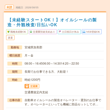
未読
掲載日
2026/08/05
【未経験スタートOK！】オイルシールの製
造・外観検査/日払いOK
職種未経験OK
交通費別途支給あり
土日祝日が休み
WEB登録OK
派遣
宮城県加美郡
勤務地
月～金
曜日頻度
08:00～16:4506:00～14:3014:20～22:50
時間
長期でお仕事できる方、大歓迎！
期間
時給1200円
時給
交通費
交通費規定内支給
自動車オイルシールの製造オペレーター・選別のお仕事で
仕事内容
す。オペレーターといっても機械に部品セットしてボ…