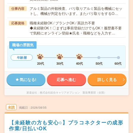
アルミ製品の外観検査、バリ取りアルミ製品を機械にセッ
仕事内容
トし、機械が判定を行います。またバリ取りをするO…
職種未経験OK / ブランクOK / 英語力不要
応募資格
◆未経験OK！〇まずは事前登録だけでもOK！履歴書不要
で気軽にオンライン登録★氏名・職種などを入力す…
職場の雰囲気
年齢層
20代
30代
40代
50代
60代
気になる!
応募へ進む
詳しく見る
派遣会社
株式会社綜合キャリアオプション 製造事業部（全国）
未読
掲載日
2026/08/05
【未経験の方も安心○】プラコネクターの成形
作業/日払いOK