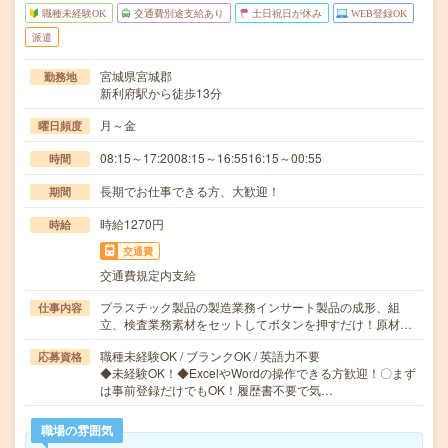
職種未経験OK
交通費別途支給あり
土日祝日が休み
WEB登録OK
派遣
宮城県宮城郡
勤務地
新利府駅から徒歩13分
月～金
曜日頻度
08:15～17:2008:15～16:5516:15～00:55
時間
長期でお仕事できる方、大歓迎！
期間
時給1270円
時給
交通費
交通費規定内支給
プラスチック製品の製造業務インサート製品の成形、組
仕事内容
立、検査業務素材をセットしてボタンを押すだけ！原材…
職種未経験OK / ブランクOK / 英語力不要
応募資格
◆未経験OK！◆ExcelやWordの操作できる方歓迎！〇まず
は事前登録だけでもOK！履歴書不要で気…
職場の雰囲気