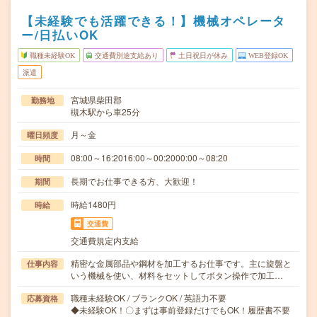
【未経験でも活躍できる！】機械オペレータ
ー/日払いOK
職種未経験OK
交通費別途支給あり
土日祝日が休み
WEB登録OK
派遣
宮城県柴田郡
勤務地
槻木駅から車25分
月～金
曜日頻度
08:00～16:2016:00～00:2000:00～08:20
時間
長期でお仕事できる方、大歓迎！
期間
時給1480円
時給
交通費
交通費規定内支給
精密な金属部品や鋼材を加工するお仕事です。主に旋盤と
仕事内容
いう機械を使い、材料をセットしてボタン操作で加工…
職種未経験OK / ブランクOK / 英語力不要
応募資格
◆未経験OK！〇まずは事前登録だけでもOK！履歴書不要