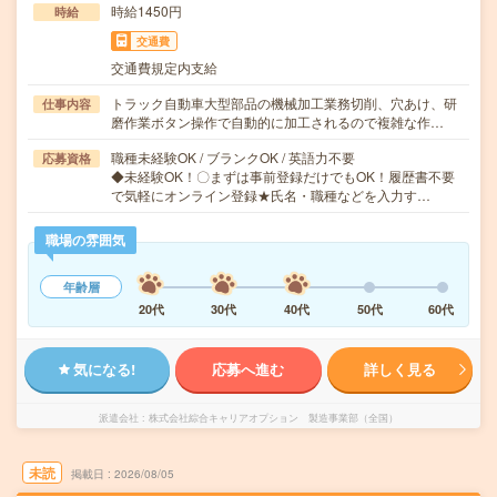
時給1450円
時給
交通費
交通費規定内支給
トラック自動車大型部品の機械加工業務切削、穴あけ、研
仕事内容
磨作業ボタン操作で自動的に加工されるので複雑な作…
職種未経験OK / ブランクOK / 英語力不要
応募資格
◆未経験OK！〇まずは事前登録だけでもOK！履歴書不要
で気軽にオンライン登録★氏名・職種などを入力す…
職場の雰囲気
年齢層
20代
30代
40代
50代
60代
気になる!
応募へ進む
詳しく見る
派遣会社
株式会社綜合キャリアオプション 製造事業部（全国）
未読
掲載日
2026/08/05