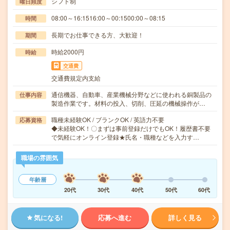
シフト制
曜日頻度
08:00～16:1516:00～00:1500:00～08:15
時間
長期でお仕事できる方、大歓迎！
期間
時給2000円
時給
交通費
交通費規定内支給
通信機器、自動車、産業機械分野などに使われる銅製品の
仕事内容
製造作業です。材料の投入、切削、圧延の機械操作が…
職種未経験OK / ブランクOK / 英語力不要
応募資格
◆未経験OK！〇まずは事前登録だけでもOK！履歴書不要
で気軽にオンライン登録★氏名・職種などを入力す…
職場の雰囲気
年齢層
20代
30代
40代
50代
60代
気になる!
応募へ進む
詳しく見る