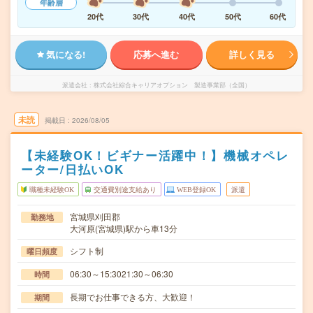
年齢層
20代
30代
40代
50代
60代
気になる!
応募へ進む
詳しく見る
派遣会社
株式会社綜合キャリアオプション 製造事業部（全国）
未読
掲載日
2026/08/05
【未経験OK！ビギナー活躍中！】機械オペレ
ーター/日払いOK
職種未経験OK
交通費別途支給あり
WEB登録OK
派遣
宮城県刈田郡
勤務地
大河原(宮城県)駅から車13分
シフト制
曜日頻度
06:30～15:3021:30～06:30
時間
長期でお仕事できる方、大歓迎！
期間