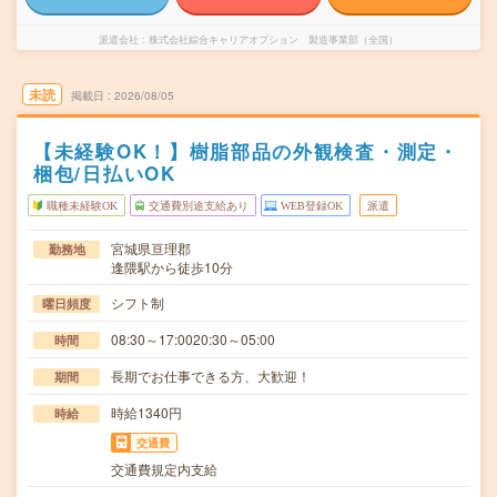
派遣会社
株式会社綜合キャリアオプション 製造事業部（全国）
未読
掲載日
2026/08/05
【未経験OK！】樹脂部品の外観検査・測定・
梱包/日払いOK
職種未経験OK
交通費別途支給あり
WEB登録OK
派遣
宮城県亘理郡
勤務地
逢隈駅から徒歩10分
シフト制
曜日頻度
08:30～17:0020:30～05:00
時間
長期でお仕事できる方、大歓迎！
期間
時給1340円
時給
交通費
交通費規定内支給