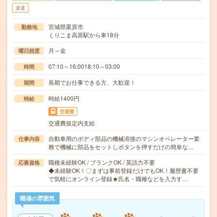
派遣
宮城県栗原市
勤務地
くりこま高原駅から車18分
月～金
曜日頻度
07:10～16:0018:10～03:00
時間
長期でお仕事できる方、大歓迎！
期間
時給1400円
時給
交通費
交通費規定内支給
自動車用のボディ部品の機械溶接のマシンオペレーター業
仕事内容
務で機械に部品をセットしボタンを押すだけの簡単な…
職種未経験OK / ブランクOK / 英語力不要
応募資格
◆未経験OK！〇まずは事前登録だけでもOK！履歴書不要
で気軽にオンライン登録★氏名・職種などを入力す…
職場の雰囲気