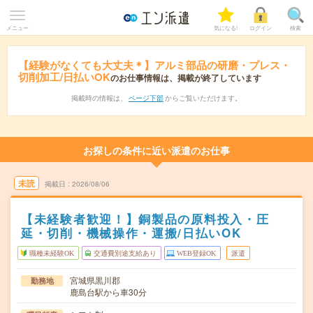
メニュー
気になる!
ログイン
検索
【経験がなくても大丈夫＊】アルミ部品の研磨・プレス・
切削加工/日払いOK
のお仕事情報は、掲載が終了しています
掲載時の情報は、
ページ下部
からご覧いただけます。
お探しの条件に近い派遣のお仕事
未読
掲載日
2026/08/06
【未経験者歓迎！】銅製品の原料投入・圧
延・切削・機械操作・運搬/日払いOK
職種未経験OK
交通費別途支給あり
WEB登録OK
派遣
宮城県黒川郡
勤務地
鹿島台駅から車30分