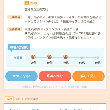
交通費
交通費規定内支給
・電子部品のメッキ加工業務メッキ加工の自動機を製品セ
仕事内容
ットしてボタンを押すだけ！機械から加工後の部品が…
職種未経験OK / ブランクOK / 英語力不要
応募資格
◆未経験OK！〇まずは事前登録だけでもOK！履歴書不要
で気軽にオンライン登録★氏名・職種などを入力す…
職場の雰囲気
年齢層
20代
30代
40代
50代
60代
気になる!
応募へ進む
詳しく見る
派遣会社
株式会社綜合キャリアオプション 製造事業部（全国）
未読
掲載日
2026/08/05