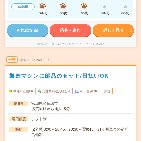
年齢層
20代
30代
40代
50代
60代
気になる!
応募へ進む
詳しく見る
派遣会社
株式会社ウィルオブ・ワーク FO事業部
未読
掲載日
2026/08/05
製造マシンに部品のセット/日払いOK
職種未経験OK
交通費別途支給あり
WEB登録OK
派遣
宮城県多賀城市
勤務地
多賀城駅から徒歩15分
シフト制
曜日頻度
(2交替)8:30～20:45、20:30～翌8:45 ※1ヶ月単位の変形
時間
労働制