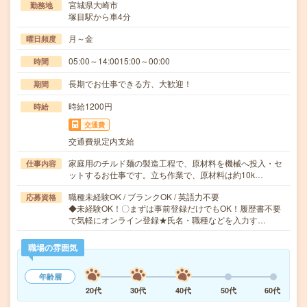
宮城県大崎市
勤務地
塚目駅から車4分
月～金
曜日頻度
05:00～14:0015:00～00:00
時間
長期でお仕事できる方、大歓迎！
期間
時給1200円
時給
交通費
交通費規定内支給
家庭用のチルド麺の製造工程で、原材料を機械へ投入・セ
仕事内容
ットするお仕事です。立ち作業で、原材料は約10k…
職種未経験OK / ブランクOK / 英語力不要
応募資格
◆未経験OK！〇まずは事前登録だけでもOK！履歴書不要
で気軽にオンライン登録★氏名・職種などを入力す…
職場の雰囲気
年齢層
20代
30代
40代
50代
60代