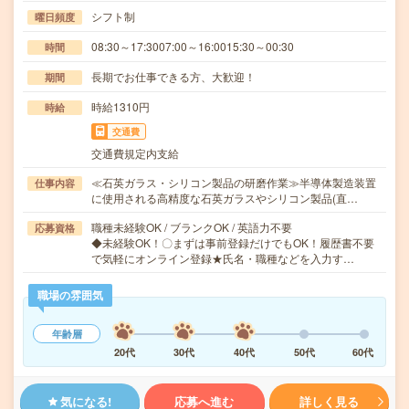
シフト制
曜日頻度
08:30～17:3007:00～16:0015:30～00:30
時間
長期でお仕事できる方、大歓迎！
期間
時給1310円
時給
交通費
交通費規定内支給
≪石英ガラス・シリコン製品の研磨作業≫半導体製造装置
仕事内容
に使用される高精度な石英ガラスやシリコン製品(直…
職種未経験OK / ブランクOK / 英語力不要
応募資格
◆未経験OK！〇まずは事前登録だけでもOK！履歴書不要
で気軽にオンライン登録★氏名・職種などを入力す…
職場の雰囲気
年齢層
20代
30代
40代
50代
60代
気になる!
応募へ進む
詳しく見る