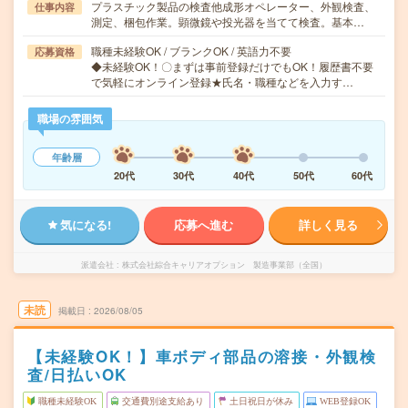
プラスチック製品の検査他成形オペレーター、外観検査、
仕事内容
測定、梱包作業。顕微鏡や投光器を当てて検査。基本…
職種未経験OK / ブランクOK / 英語力不要
応募資格
◆未経験OK！〇まずは事前登録だけでもOK！履歴書不要
で気軽にオンライン登録★氏名・職種などを入力す…
職場の雰囲気
年齢層
20代
30代
40代
50代
60代
気になる!
応募へ進む
詳しく見る
派遣会社
株式会社綜合キャリアオプション 製造事業部（全国）
未読
掲載日
2026/08/05
【未経験OK！】車ボディ部品の溶接・外観検
査/日払いOK
職種未経験OK
交通費別途支給あり
土日祝日が休み
WEB登録OK