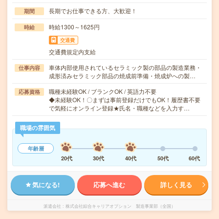
長期でお仕事できる方、大歓迎！
期間
時給1300～1625円
時給
交通費
交通費規定内支給
車体内部使用されているセラミック製の部品の製造業務・
仕事内容
成形済みセラミック部品の焼成前準備・焼成炉への製…
職種未経験OK / ブランクOK / 英語力不要
応募資格
◆未経験OK！〇まずは事前登録だけでもOK！履歴書不要
で気軽にオンライン登録★氏名・職種などを入力す…
職場の雰囲気
年齢層
20代
30代
40代
50代
60代
気になる!
応募へ進む
詳しく見る
派遣会社
株式会社綜合キャリアオプション 製造事業部（全国）