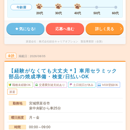
年齢層
20代
30代
40代
50代
60代
気になる!
応募へ進む
詳しく見る
派遣会社
株式会社綜合キャリアオプション 製造事業部（全国）
未読
掲載日
2026/08/05
【経験がなくても大丈夫＊】車用セラミック
部品の焼成準備・検査/日払いOK
職種未経験OK
交通費別途支給あり
土日祝日が休み
WEB登録OK
派遣
宮城県富谷市
勤務地
泉中央駅から車25分
月～金
曜日頻度
00:00～09:00
時間