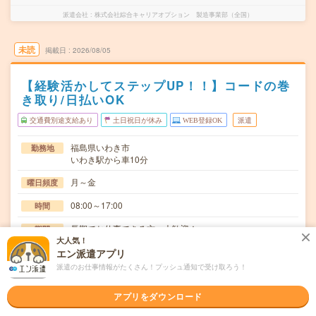
派遣会社
株式会社綜合キャリアオプション 製造事業部（全国）
未読
掲載日
2026/08/05
【経験活かしてステップUP！！】コードの巻
き取り/日払いOK
交通費別途支給あり
土日祝日が休み
WEB登録OK
派遣
福島県いわき市
勤務地
いわき駅から車10分
月～金
曜日頻度
08:00～17:00
時間
長期でお仕事できる方、大歓迎！
期間
大人気！
時給1200円
エン派遣アプリ
時給
派遣のお仕事情報がたくさん！プッシュ通知で受け取ろう！
交通費
交通費規定内支給
アプリをダウンロード
小型モーター製造に関わる部材調達や資材管理業務【取り
仕事内容