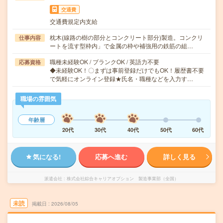
交通費
交通費規定内支給
枕木(線路の樹の部分とコンクリート部分)製造。コンクリ
仕事内容
ートを流す型枠内」で金属の枠や補強用の鉄筋の組…
職種未経験OK / ブランクOK / 英語力不要
応募資格
◆未経験OK！〇まずは事前登録だけでもOK！履歴書不要
で気軽にオンライン登録★氏名・職種などを入力す…
職場の雰囲気
年齢層
20代
30代
40代
50代
60代
気になる!
応募へ進む
詳しく見る
派遣会社
株式会社綜合キャリアオプション 製造事業部（全国）
未読
掲載日
2026/08/05