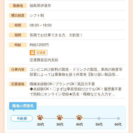
福島県伊達市
勤務地
シフト制
曜日頻度
08:30～18:00
時間
長期でお仕事できる方、大歓迎！
期間
時給1200円
時給
交通費
交通費規定内支給
コンビニ向け飲料の製造・ドリンクの製造、果肉の検査等
仕事内容
部署によっては重量物を扱う作業有【取り扱い製品情…
職種未経験OK / ブランクOK / 英語力不要
応募資格
◆未経験OK！〇まずは事前登録だけでもOK！履歴書不要
で気軽にオンライン登録★氏名・職種などを入力す…
職場の雰囲気
年齢層
20代
30代
40代
50代
60代