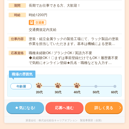
長期でお仕事できる方、大歓迎！
期間
時給1200円
時給
交通費
交通費規定内支給
塗装・組立金属ラックの製造工場にて、ラック製品の塗装
仕事内容
作業を担当していただきます。基本は機械による塗装…
職種未経験OK / ブランクOK / 英語力不要
応募資格
◆未経験OK！〇まずは事前登録だけでもOK！履歴書不要
で気軽にオンライン登録★氏名・職種などを入力す…
職場の雰囲気
年齢層
20代
30代
40代
50代
60代
気になる!
応募へ進む
詳しく見る
派遣会社
株式会社綜合キャリアオプション 製造事業部（全国）