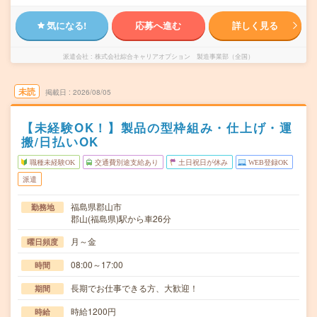
気になる!
応募へ進む
詳しく見る
派遣会社
株式会社綜合キャリアオプション 製造事業部（全国）
未読
掲載日
2026/08/05
【未経験OK！】製品の型枠組み・仕上げ・運
搬/日払いOK
職種未経験OK
交通費別途支給あり
土日祝日が休み
WEB登録OK
派遣
福島県郡山市
勤務地
郡山(福島県)駅から車26分
月～金
曜日頻度
08:00～17:00
時間
長期でお仕事できる方、大歓迎！
期間
時給1200円
時給