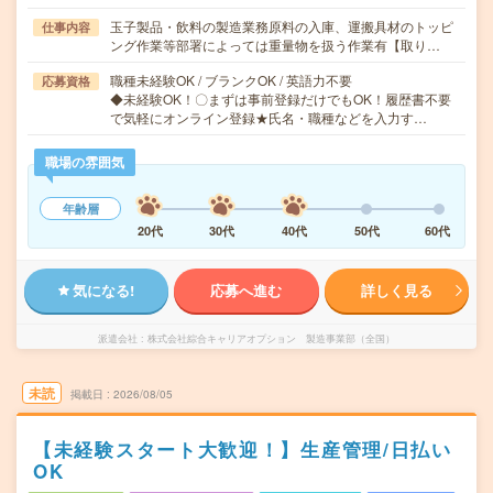
玉子製品・飲料の製造業務原料の入庫、運搬具材のトッピ
仕事内容
ング作業等部署によっては重量物を扱う作業有【取り…
職種未経験OK / ブランクOK / 英語力不要
応募資格
◆未経験OK！〇まずは事前登録だけでもOK！履歴書不要
で気軽にオンライン登録★氏名・職種などを入力す…
職場の雰囲気
年齢層
20代
30代
40代
50代
60代
気になる!
応募へ進む
詳しく見る
派遣会社
株式会社綜合キャリアオプション 製造事業部（全国）
未読
掲載日
2026/08/05
【未経験スタート大歓迎！】生産管理/日払い
OK