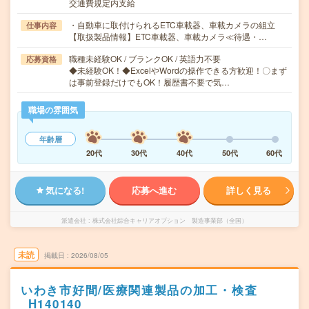
交通費規定内支給
・自動車に取付けられるETC車載器、車載カメラの組立
仕事内容
【取扱製品情報】ETC車載器、車載カメラ≪待遇・…
職種未経験OK / ブランクOK / 英語力不要
応募資格
◆未経験OK！◆ExcelやWordの操作できる方歓迎！〇まず
は事前登録だけでもOK！履歴書不要で気…
職場の雰囲気
年齢層
20代
30代
40代
50代
60代
気になる!
応募へ進む
詳しく見る
派遣会社
株式会社綜合キャリアオプション 製造事業部（全国）
未読
掲載日
2026/08/05
いわき市好間/医療関連製品の加工・検査
_H140140