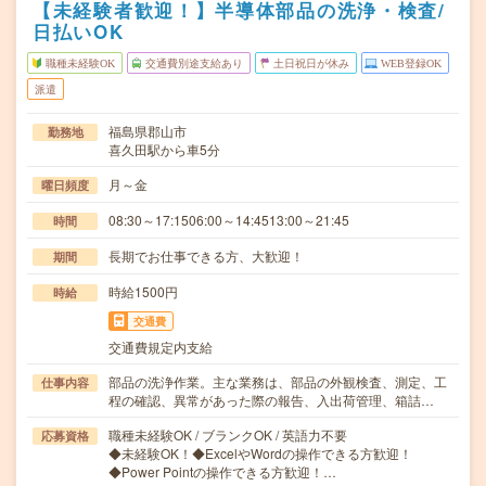
【未経験者歓迎！】半導体部品の洗浄・検査/
日払いOK
職種未経験OK
交通費別途支給あり
土日祝日が休み
WEB登録OK
派遣
福島県郡山市
勤務地
喜久田駅から車5分
月～金
曜日頻度
08:30～17:1506:00～14:4513:00～21:45
時間
長期でお仕事できる方、大歓迎！
期間
時給1500円
時給
交通費
交通費規定内支給
部品の洗浄作業。主な業務は、部品の外観検査、測定、工
仕事内容
程の確認、異常があった際の報告、入出荷管理、箱詰…
職種未経験OK / ブランクOK / 英語力不要
応募資格
◆未経験OK！◆ExcelやWordの操作できる方歓迎！
◆Power Pointの操作できる方歓迎！…