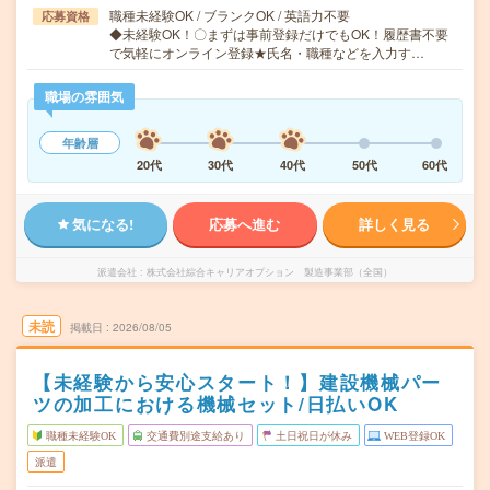
職種未経験OK / ブランクOK / 英語力不要
応募資格
◆未経験OK！〇まずは事前登録だけでもOK！履歴書不要
で気軽にオンライン登録★氏名・職種などを入力す…
職場の雰囲気
年齢層
20代
30代
40代
50代
60代
気になる!
応募へ進む
詳しく見る
派遣会社
株式会社綜合キャリアオプション 製造事業部（全国）
未読
掲載日
2026/08/05
【未経験から安心スタート！】建設機械パー
ツの加工における機械セット/日払いOK
職種未経験OK
交通費別途支給あり
土日祝日が休み
WEB登録OK
派遣