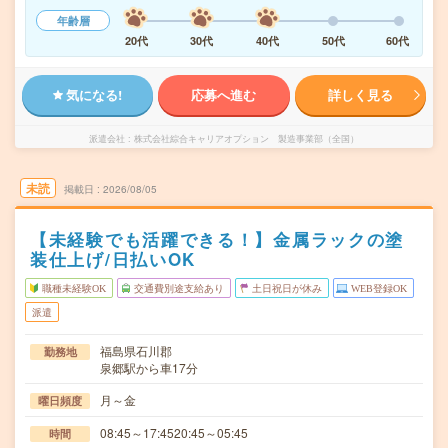
年齢層
20代
30代
40代
50代
60代
気になる!
応募へ進む
詳しく見る
派遣会社
株式会社綜合キャリアオプション 製造事業部（全国）
未読
掲載日
2026/08/05
【未経験でも活躍できる！】金属ラックの塗
装仕上げ/日払いOK
職種未経験OK
交通費別途支給あり
土日祝日が休み
WEB登録OK
派遣
福島県石川郡
勤務地
泉郷駅から車17分
月～金
曜日頻度
08:45～17:4520:45～05:45
時間