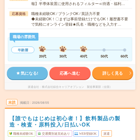
報】半導体装置に使用されるフィルター≪待遇・福利…
職種未経験OK / ブランクOK / 英語力不要
応募資格
◆未経験OK！〇まずは事前登録だけでもOK！履歴書不要
で気軽にオンライン登録★氏名・職種などを入力す…
職場の雰囲気
年齢層
20代
30代
40代
50代
60代
気になる!
応募へ進む
詳しく見る
派遣会社
株式会社綜合キャリアオプション 製造事業部（全国）
未読
掲載日
2026/08/05
【誰でもはじめは初心者！】飲料製品の製
造・検査・原料投入/日払いOK
職種未経験OK
交通費別途支給あり
WEB登録OK
派遣