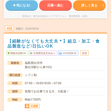
気になる!
応募へ進む
詳しく見る
派遣会社
株式会社綜合キャリアオプション 製造事業部（全国）
未読
掲載日
2026/08/06
【経験がなくても大丈夫＊】組立・加工・食
品製造など/日払いOK
職種未経験OK
交通費別途支給あり
WEB登録OK
派遣
福島県白河市
勤務地
新白河駅から車10分
シフト制
曜日頻度
07:00～19:0019:00～07:00
時間
長期でお仕事できる方、大歓迎！
期間
時給1700円
時給
交通費