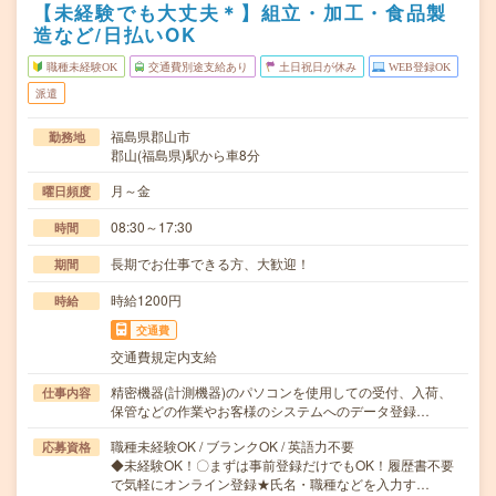
【未経験でも大丈夫＊】組立・加工・食品製
造など/日払いOK
職種未経験OK
交通費別途支給あり
土日祝日が休み
WEB登録OK
派遣
福島県郡山市
勤務地
郡山(福島県)駅から車8分
月～金
曜日頻度
08:30～17:30
時間
長期でお仕事できる方、大歓迎！
期間
時給1200円
時給
交通費
交通費規定内支給
精密機器(計測機器)のパソコンを使用しての受付、入荷、
仕事内容
保管などの作業やお客様のシステムへのデータ登録…
職種未経験OK / ブランクOK / 英語力不要
応募資格
◆未経験OK！〇まずは事前登録だけでもOK！履歴書不要
で気軽にオンライン登録★氏名・職種などを入力す…