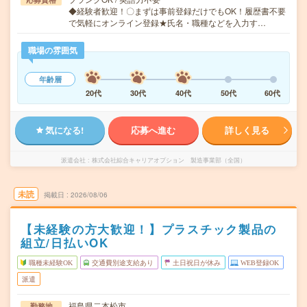
◆経験者歓迎！〇まずは事前登録だけでもOK！履歴書不要
で気軽にオンライン登録★氏名・職種などを入力す…
職場の雰囲気
年齢層
20代
30代
40代
50代
60代
気になる!
応募へ進む
詳しく見る
派遣会社
株式会社綜合キャリアオプション 製造事業部（全国）
未読
掲載日
2026/08/06
【未経験の方大歓迎！】プラスチック製品の
組立/日払いOK
職種未経験OK
交通費別途支給あり
土日祝日が休み
WEB登録OK
派遣
福島県二本松市
勤務地