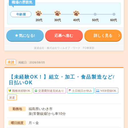
職場の雰囲気
年齢層
20代
30代
40代
50代
60代
気になる!
応募へ進む
詳しく見る
派遣会社
株式会社ウィルオブ・ワーク FO事業部
未読
掲載日
2026/08/05
【未経験OK！】組立・加工・食品製造など/
日払いOK
職種未経験OK
交通費別途支給あり
土日祝日が休み
WEB登録OK
派遣
福島県いわき市
勤務地
泉(常磐線)駅から車10分
月～金
曜日頻度