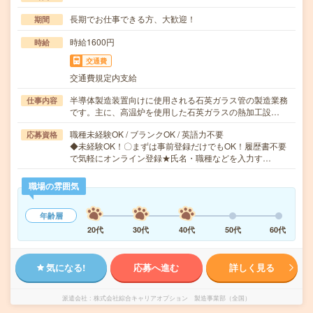
長期でお仕事できる方、大歓迎！
期間
時給1600円
時給
交通費
交通費規定内支給
半導体製造装置向けに使用される石英ガラス管の製造業務
仕事内容
です。主に、高温炉を使用した石英ガラスの熱加工設…
職種未経験OK / ブランクOK / 英語力不要
応募資格
◆未経験OK！〇まずは事前登録だけでもOK！履歴書不要
で気軽にオンライン登録★氏名・職種などを入力す…
職場の雰囲気
年齢層
20代
30代
40代
50代
60代
気になる!
応募へ進む
詳しく見る
派遣会社
株式会社綜合キャリアオプション 製造事業部（全国）