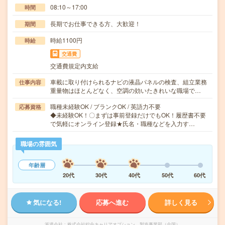
08:10～17:00
時間
長期でお仕事できる方、大歓迎！
期間
時給1100円
時給
交通費
交通費規定内支給
車載に取り付けられるナビの液晶パネルの検査、組立業務
仕事内容
重量物はほとんどなく、空調の効いたきれいな職場で…
職種未経験OK / ブランクOK / 英語力不要
応募資格
◆未経験OK！〇まずは事前登録だけでもOK！履歴書不要
で気軽にオンライン登録★氏名・職種などを入力す…
職場の雰囲気
年齢層
20代
30代
40代
50代
60代
気になる!
応募へ進む
詳しく見る
派遣会社
株式会社綜合キャリアオプション 製造事業部（全国）