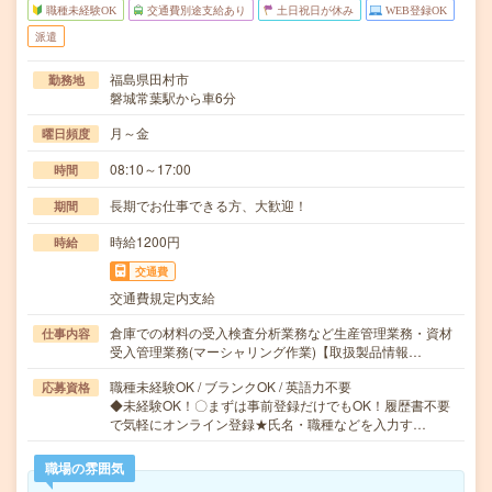
職種未経験OK
交通費別途支給あり
土日祝日が休み
WEB登録OK
派遣
福島県田村市
勤務地
磐城常葉駅から車6分
月～金
曜日頻度
08:10～17:00
時間
長期でお仕事できる方、大歓迎！
期間
時給1200円
時給
交通費
交通費規定内支給
倉庫での材料の受入検査分析業務など生産管理業務・資材
仕事内容
受入管理業務(マーシャリング作業)【取扱製品情報…
職種未経験OK / ブランクOK / 英語力不要
応募資格
◆未経験OK！〇まずは事前登録だけでもOK！履歴書不要
で気軽にオンライン登録★氏名・職種などを入力す…
職場の雰囲気