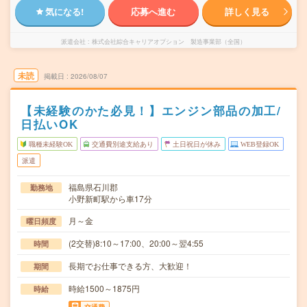
気になる!
応募へ進む
詳しく見る
派遣会社
株式会社綜合キャリアオプション 製造事業部（全国）
未読
掲載日
2026/08/07
【未経験のかた必見！】エンジン部品の加工/
日払いOK
職種未経験OK
交通費別途支給あり
土日祝日が休み
WEB登録OK
派遣
福島県石川郡
勤務地
小野新町駅から車17分
月～金
曜日頻度
(2交替)8:10～17:00、20:00～翌4:55
時間
長期でお仕事できる方、大歓迎！
期間
時給1500～1875円
時給