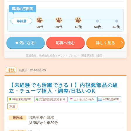
職場の雰囲気
年齢層
20代
30代
40代
50代
60代
気になる!
応募へ進む
詳しく見る
派遣会社
株式会社綜合キャリアオプション 製造事業部（全国）
未読
掲載日
2026/08/05
【未経験でも活躍できる！】内視鏡部品の組
立・チューブ挿入・調整/日払いOK
職種未経験OK
交通費別途支給あり
土日祝日が休み
WEB登録OK
派遣
福島県東白川郡
勤務地
近津駅から車20分