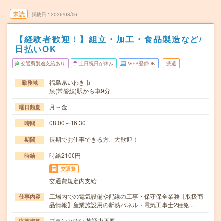
未読
掲載日
2026/08/06
【経験者歓迎！】組立・加工・食品製造など/
日払いOK
交通費別途支給あり
土日祝日が休み
WEB登録OK
派遣
福島県いわき市
勤務地
泉(常磐線)駅から車9分
月～金
曜日頻度
08:00～16:30
時間
長期でお仕事できる方、大歓迎！
期間
時給2100円
時給
交通費
交通費規定内支給
工場内での電気設備や配線の工事・保守保全業務【取扱商
仕事内容
品情報】産業施設用の断熱パネル・電気工事士2種免…
ブランクOK / 英語力不要
応募資格