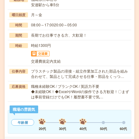
安達駅から車5分
月～金
曜日頻度
08:00～17:0020:00～05:00
時間
長期でお仕事できる方、大歓迎！
期間
時給1300円
時給
交通費
交通費規定内支給
プラスチック製品の溶接・組立作業加工された部品を組み
仕事内容
合わせて、製品として完成させる仕事・部品をくっつ…
職種未経験OK / ブランクOK / 英語力不要
応募資格
◆未経験OK！◆ExcelやWordの操作できる方歓迎！〇まず
は事前登録だけでもOK！履歴書不要で気…
職場の雰囲気
年齢層
20代
30代
40代
50代
60代