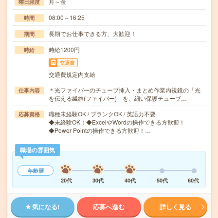
月～金
曜日頻度
08:00～16:25
時間
長期でお仕事できる方、大歓迎！
期間
時給1200円
時給
交通費
交通費規定内支給
＊光ファイバーのチューブ挿入・まとめ作業内視鏡の「光
仕事内容
を伝える繊維(ファイバー)」を、細い保護チューブ…
職種未経験OK / ブランクOK / 英語力不要
応募資格
◆未経験OK！◆ExcelやWordの操作できる方歓迎！
◆Power Pointの操作できる方歓迎！…
職場の雰囲気
年齢層
20代
30代
40代
50代
60代
気になる!
応募へ進む
詳しく見る