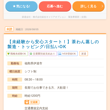
気になる!
応募へ進む
詳しく見る
派遣会社
株式会社綜合キャリアオプション 製造事業部（全国）
未読
掲載日
2026/08/05
【未経験から安心スタート！】茶わん蒸しの
製造・トッピング/日払いOK
職種未経験OK
交通費別途支給あり
WEB登録OK
派遣
福島県伊達市
勤務地
シフト制
曜日頻度
08:30～18:00
時間
長期でお仕事できる方、大歓迎！
期間
時給1200円
時給
交通費
交通費規定内支給