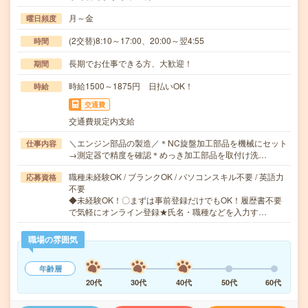
月～金
曜日頻度
(2交替)8:10～17:00、20:00～翌4:55
時間
長期でお仕事できる方、大歓迎！
期間
時給1500～1875円 日払いOK！
時給
交通費
交通費規定内支給
＼エンジン部品の製造／＊NC旋盤加工部品を機械にセット
仕事内容
→測定器で精度を確認＊めっき加工部品を取付け洗…
職種未経験OK / ブランクOK / パソコンスキル不要 / 英語力
応募資格
不要
◆未経験OK！〇まずは事前登録だけでもOK！履歴書不要
で気軽にオンライン登録★氏名・職種などを入力す…
職場の雰囲気
年齢層
20代
30代
40代
50代
60代