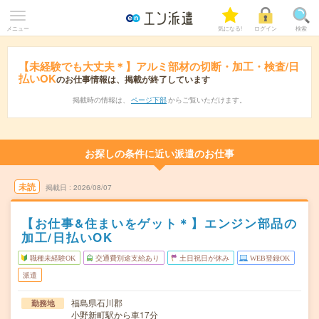
メニュー
気になる!
ログイン
検索
【未経験でも大丈夫＊】アルミ部材の切断・加工・検査/日
払いOK
のお仕事情報は、掲載が終了しています
掲載時の情報は、
ページ下部
からご覧いただけます。
お探しの条件に近い派遣のお仕事
未読
掲載日
2026/08/07
【お仕事&住まいをゲット＊】エンジン部品の
加工/日払いOK
職種未経験OK
交通費別途支給あり
土日祝日が休み
WEB登録OK
派遣
福島県石川郡
勤務地
小野新町駅から車17分