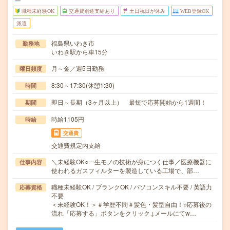
職種未経験OK
交通費別途支給あり
土日祝日が休み
WEB登録OK
派遣
福島県いわき市
勤務地
いわき駅から車15分
月～金／週5日勤務
曜日頻度
8:30～17:30(休憩1:30)
時間
即日～長期（3ヶ月以上） 最短で応募開始から1週間！
期間
時給1105円
時給
交通費
交通費規定内支給
＼未経験OK○一生モノの技術が身につく仕事／医療機器に
仕事内容
使われるガスフィルターを製造している工場で、部…
職種未経験OK / ブランクOK / パソコンスキル不要 / 英語力
応募資格
不要
＜未経験OK！＞＃学歴不問＃髪色・髪型自由！○応募後の
流れ「応募する」ボタンをクリック↓メールにてw…