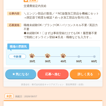
交通費
交通費規定内支給
＼エンジン部品の製造／＊NC旋盤加工部品を機械にセット
仕事内容
→測定器で精度を確認＊めっき加工部品を取付け洗…
職種未経験OK / ブランクOK / パソコンスキル不要 / 英語力
応募資格
不要
◆未経験OK！〇まずは事前登録だけでもOK！履歴書不要
で気軽にオンライン登録★氏名・職種などを入力す…
職場の雰囲気
年齢層
20代
30代
40代
50代
60代
気になる!
応募へ進む
詳しく見る
派遣会社
株式会社綜合キャリアオプション 製造事業部（全国）
未読
掲載日
2026/08/07