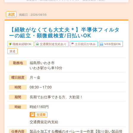
未読
掲載日
2026/08/05
【経験がなくても大丈夫＊】半導体フィルタ
ーの組立・顕微鏡検査/日払いOK
職種未経験OK
交通費別途支給あり
土日祝日が休み
WEB登録OK
派遣
福島県いわき市
勤務地
いわき駅から車10分
月～金
曜日頻度
08:30～17:00
時間
長期でお仕事できる方、大歓迎！
期間
時給1160円
時給
交通費
交通費規定内支給
製品を加工する機械のオペレーター作業【取り扱い製品情
仕事内容