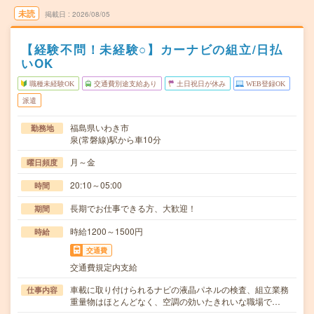
未読
掲載日
2026/08/05
【経験不問！未経験○】カーナビの組立/日払
いOK
職種未経験OK
交通費別途支給あり
土日祝日が休み
WEB登録OK
派遣
福島県いわき市
勤務地
泉(常磐線)駅から車10分
月～金
曜日頻度
20:10～05:00
時間
長期でお仕事できる方、大歓迎！
期間
時給1200～1500円
時給
交通費
交通費規定内支給
車載に取り付けられるナビの液晶パネルの検査、組立業務
仕事内容
重量物はほとんどなく、空調の効いたきれいな職場で…