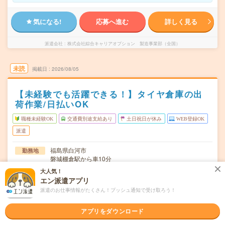
気になる!
応募へ進む
詳しく見る
派遣会社
株式会社綜合キャリアオプション 製造事業部（全国）
未読
掲載日
2026/08/05
【未経験でも活躍できる！】タイヤ倉庫の出
荷作業/日払いOK
職種未経験OK
交通費別途支給あり
土日祝日が休み
WEB登録OK
派遣
福島県白河市
勤務地
磐城棚倉駅から車10分
大人気！
月～金
曜日頻度
エン派遣アプリ
派遣のお仕事情報がたくさん！プッシュ通知で受け取ろう！
08:00～17:00
時間
長期でお仕事できる方、大歓迎！
期間
アプリをダウンロード
時給1300円
時給