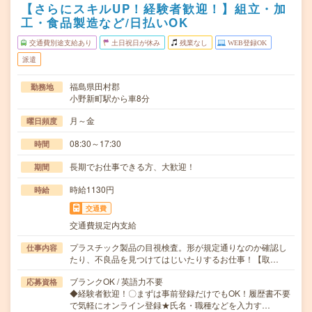
【さらにスキルUP！経験者歓迎！】組立・加
工・食品製造など/日払いOK
交通費別途支給あり
土日祝日が休み
残業なし
WEB登録OK
派遣
福島県田村郡
勤務地
小野新町駅から車8分
月～金
曜日頻度
08:30～17:30
時間
長期でお仕事できる方、大歓迎！
期間
時給1130円
時給
交通費
交通費規定内支給
プラスチック製品の目視検査。形が規定通りなのか確認し
仕事内容
たり、不良品を見つけてはじいたりするお仕事！【取…
ブランクOK / 英語力不要
応募資格
◆経験者歓迎！〇まずは事前登録だけでもOK！履歴書不要
で気軽にオンライン登録★氏名・職種などを入力す…