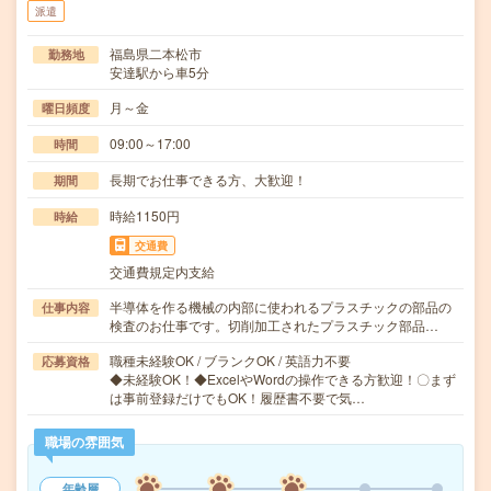
派遣
福島県二本松市
勤務地
安達駅から車5分
月～金
曜日頻度
09:00～17:00
時間
長期でお仕事できる方、大歓迎！
期間
時給1150円
時給
交通費
交通費規定内支給
半導体を作る機械の内部に使われるプラスチックの部品の
仕事内容
検査のお仕事です。切削加工されたプラスチック部品…
職種未経験OK / ブランクOK / 英語力不要
応募資格
◆未経験OK！◆ExcelやWordの操作できる方歓迎！〇まず
は事前登録だけでもOK！履歴書不要で気…
職場の雰囲気
年齢層