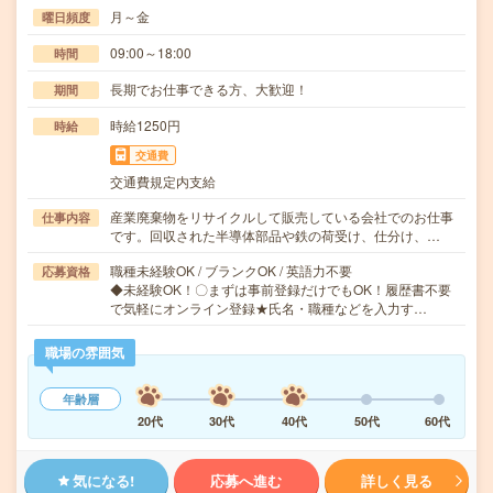
月～金
曜日頻度
09:00～18:00
時間
長期でお仕事できる方、大歓迎！
期間
時給1250円
時給
交通費
交通費規定内支給
産業廃棄物をリサイクルして販売している会社でのお仕事
仕事内容
です。回収された半導体部品や鉄の荷受け、仕分け、…
職種未経験OK / ブランクOK / 英語力不要
応募資格
◆未経験OK！〇まずは事前登録だけでもOK！履歴書不要
で気軽にオンライン登録★氏名・職種などを入力す…
職場の雰囲気
年齢層
20代
30代
40代
50代
60代
気になる!
応募へ進む
詳しく見る