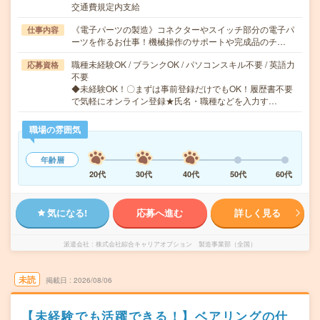
交通費規定内支給
《電子パーツの製造》コネクターやスイッチ部分の電子パ
仕事内容
ーツを作るお仕事！機械操作のサポートや完成品のチ…
職種未経験OK / ブランクOK / パソコンスキル不要 / 英語力
応募資格
不要
◆未経験OK！〇まずは事前登録だけでもOK！履歴書不要
で気軽にオンライン登録★氏名・職種などを入力す…
職場の雰囲気
年齢層
20代
30代
40代
50代
60代
気になる!
応募へ進む
詳しく見る
派遣会社
株式会社綜合キャリアオプション 製造事業部（全国）
未読
掲載日
2026/08/06
【未経験でも活躍できる！】ベアリングの仕