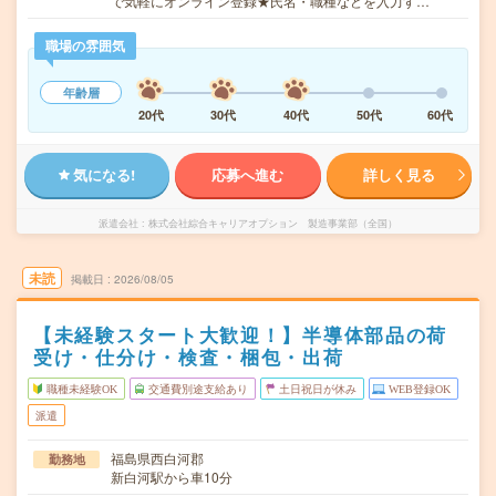
で気軽にオンライン登録★氏名・職種などを入力す…
職場の雰囲気
年齢層
20代
30代
40代
50代
60代
気になる!
応募へ進む
詳しく見る
派遣会社
株式会社綜合キャリアオプション 製造事業部（全国）
未読
掲載日
2026/08/05
【未経験スタート大歓迎！】半導体部品の荷
受け・仕分け・検査・梱包・出荷
職種未経験OK
交通費別途支給あり
土日祝日が休み
WEB登録OK
派遣
福島県西白河郡
勤務地
新白河駅から車10分