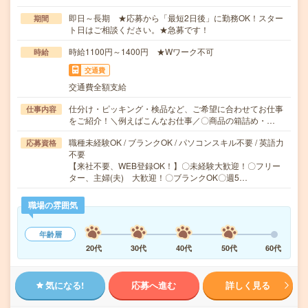
即日～長期 ★応募から「最短2日後」に勤務OK！スター
期間
ト日はご相談ください。★急募です！
時給1100円～1400円 ★Wワーク不可
時給
交通費
交通費全額支給
仕分け・ピッキング・検品など、ご希望に合わせてお仕事
仕事内容
をご紹介！＼例えばこんなお仕事／〇商品の箱詰め・…
職種未経験OK / ブランクOK / パソコンスキル不要 / 英語力
応募資格
不要
【来社不要、WEB登録OK！】〇未経験大歓迎！〇フリー
ター、主婦(夫) 大歓迎！〇ブランクOK〇週5…
職場の雰囲気
年齢層
20代
30代
40代
50代
60代
気になる!
応募へ進む
詳しく見る