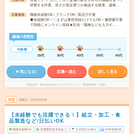
研磨する作業、長さが規定通りか確認する検査、緩衝…
職種未経験OK / ブランクOK / 英語力不要
応募資格
◆未経験OK！〇まずは事前登録だけでもOK！履歴書不要
で気軽にオンライン登録★氏名・職種などを入力す…
職場の雰囲気
年齢層
20代
30代
40代
50代
60代
気になる!
応募へ進む
詳しく見る
派遣会社
株式会社綜合キャリアオプション 製造事業部（全国）
未読
掲載日
2026/08/06
【未経験でも活躍できる！】組立・加工・食
品製造など/日払いOK
職種未経験OK
交通費別途支給あり
土日祝日が休み
WEB登録OK