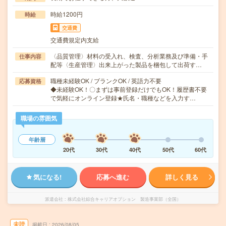
時給1200円
時給
交通費
交通費規定内支給
〈品質管理〉材料の受入れ、検査、分析業務及び準備・手
仕事内容
配等〈生産管理〉出来上がった製品を梱包して出荷す…
職種未経験OK / ブランクOK / 英語力不要
応募資格
◆未経験OK！〇まずは事前登録だけでもOK！履歴書不要
で気軽にオンライン登録★氏名・職種などを入力す…
職場の雰囲気
年齢層
20代
30代
40代
50代
60代
気になる!
応募へ進む
詳しく見る
派遣会社
株式会社綜合キャリアオプション 製造事業部（全国）
未読
掲載日
2026/08/05