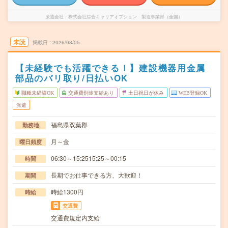
派遣会社
株式会社綜合キャリアオプション 製造事業部（全国）
未読
掲載日
2026/08/05
【未経験でも活躍できる！】建設機器用金属
部品のバリ取り/日払いOK
職種未経験OK
交通費別途支給あり
土日祝日が休み
WEB登録OK
派遣
福島県双葉郡
勤務地
月～金
曜日頻度
06:30～15:2515:25～00:15
時間
長期でお仕事できる方、大歓迎！
期間
時給1300円
時給
交通費
交通費規定内支給