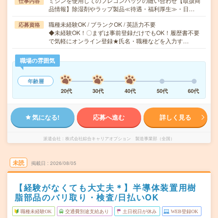
ミシンを使用してのフレコンバッグの縫い合わせ【取扱商
仕事内容
品情報】除湿剤やラップ製品≪待遇・福利厚生≫・日…
職種未経験OK / ブランクOK / 英語力不要
応募資格
◆未経験OK！〇まずは事前登録だけでもOK！履歴書不要
で気軽にオンライン登録★氏名・職種などを入力す…
職場の雰囲気
年齢層
20代
30代
40代
50代
60代
気になる!
応募へ進む
詳しく見る
派遣会社
株式会社綜合キャリアオプション 製造事業部（全国）
未読
掲載日
2026/08/05
【経験がなくても大丈夫＊】半導体装置用樹
脂部品のバリ取り・検査/日払いOK
職種未経験OK
交通費別途支給あり
土日祝日が休み
WEB登録OK