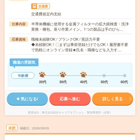
交通費
交通費規定内支給
半導体機械に使用する金属フィルターの拡大鏡検査・洗浄
仕事内容
業務・梱包。座り作業メイン。1つの製品は手のひら…
職種未経験OK / ブランクOK / 英語力不要
応募資格
◆未経験OK！〇まずは事前登録だけでもOK！履歴書不要
で気軽にオンライン登録★氏名・職種などを入力す…
職場の雰囲気
年齢層
20代
30代
40代
50代
60代
気になる!
応募へ進む
詳しく見る
派遣会社
株式会社綜合キャリアオプション 製造事業部（全国）
未読
掲載日
2026/08/05