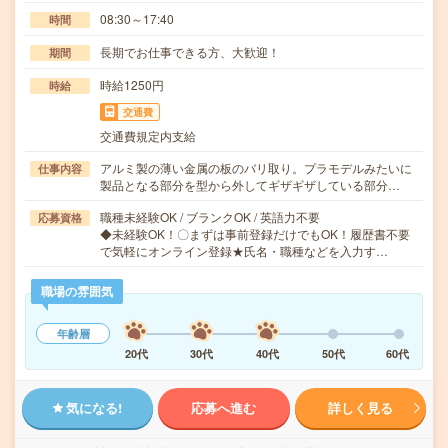
08:30～17:40
時間
長期でお仕事できる方、大歓迎！
期間
時給1250円
時給
交通費
交通費規定内支給
アルミ製の薄い金属の板のバリ取り。プラモデルみたいに
仕事内容
製品となる部分を型から外してギザギザしている部分…
職種未経験OK / ブランクOK / 英語力不要
応募資格
◆未経験OK！〇まずは事前登録だけでもOK！履歴書不要
で気軽にオンライン登録★氏名・職種などを入力す…
職場の雰囲気
年齢層
20代
30代
40代
50代
60代
気になる!
応募へ進む
詳しく見る