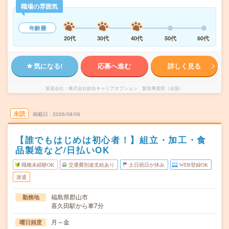
職場の雰囲気
年齢層
20代
30代
40代
50代
60代
気になる!
応募へ進む
詳しく見る
派遣会社
株式会社綜合キャリアオプション 製造事業部（全国）
未読
掲載日
2026/08/06
【誰でもはじめは初心者！】組立・加工・食
品製造など/日払いOK
職種未経験OK
交通費別途支給あり
土日祝日が休み
WEB登録OK
派遣
福島県郡山市
勤務地
喜久田駅から車7分
月～金
曜日頻度