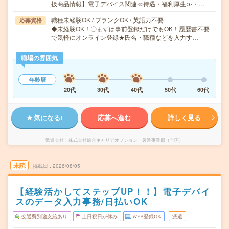
扱商品情報】電子デバイス関連≪待遇・福利厚生≫・…
職種未経験OK / ブランクOK / 英語力不要
応募資格
◆未経験OK！〇まずは事前登録だけでもOK！履歴書不要
で気軽にオンライン登録★氏名・職種などを入力す…
職場の雰囲気
年齢層
20代
30代
40代
50代
60代
気になる!
応募へ進む
詳しく見る
派遣会社
株式会社綜合キャリアオプション 製造事業部（全国）
未読
掲載日
2026/08/05
【経験活かしてステップUP！！】電子デバイ
スのデータ入力事務/日払いOK
交通費別途支給あり
土日祝日が休み
WEB登録OK
派遣