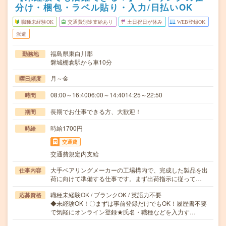
分け・梱包・ラベル貼り・入力/日払いOK
職種未経験OK
交通費別途支給あり
土日祝日が休み
WEB登録OK
派遣
福島県東白川郡
勤務地
磐城棚倉駅から車10分
月～金
曜日頻度
08:00～16:4006:00～14:4014:25～22:50
時間
長期でお仕事できる方、大歓迎！
期間
時給1700円
時給
交通費
交通費規定内支給
大手ベアリングメーカーの工場構内で、完成した製品を出
仕事内容
荷に向けて準備する仕事です。まず出荷指示に従って…
職種未経験OK / ブランクOK / 英語力不要
応募資格
◆未経験OK！〇まずは事前登録だけでもOK！履歴書不要
で気軽にオンライン登録★氏名・職種などを入力す…