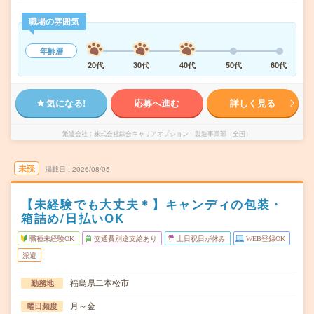
職場の雰囲気
年齢層
20代
30代
40代
50代
60代
気になる!
応募へ進む
詳しく見る
派遣会社
株式会社綜合キャリアオプション 製造事業部（全国）
未読
掲載日
2026/08/05
【未経験でも大丈夫＊】キャンディの包装・
箱詰め/日払いOK
職種未経験OK
交通費別途支給あり
土日祝日が休み
WEB登録OK
派遣
福島県二本松市
勤務地
月～金
曜日頻度