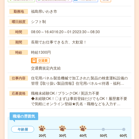
福島県いわき市
勤務地
シフト制
曜日頻度
08:00～16:4016:20～01:2023:30～08:30
時間
長期でお仕事できる方、大歓迎！
期間
時給1300円
時給
交通費
交通費規定内支給
住宅用パネル製造機械で加工された製品の検査運転設備の
仕事内容
管理【取り扱い製品情報】住宅用パネル≪待遇・福利…
職種未経験OK / ブランクOK / 英語力不要
応募資格
◆未経験OK！〇まずは事前登録だけでもOK！履歴書不要
で気軽にオンライン登録★氏名・職種などを入力す…
職場の雰囲気
年齢層
20代
30代
40代
50代
60代