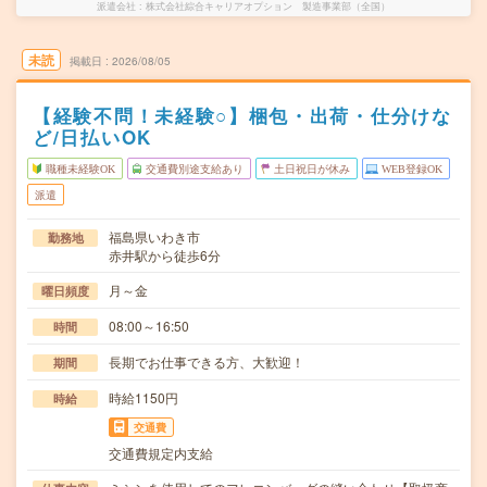
派遣会社
株式会社綜合キャリアオプション 製造事業部（全国）
未読
掲載日
2026/08/05
【経験不問！未経験○】梱包・出荷・仕分けな
ど/日払いOK
職種未経験OK
交通費別途支給あり
土日祝日が休み
WEB登録OK
派遣
福島県いわき市
勤務地
赤井駅から徒歩6分
月～金
曜日頻度
08:00～16:50
時間
長期でお仕事できる方、大歓迎！
期間
時給1150円
時給
交通費
交通費規定内支給