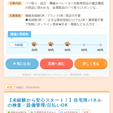
バリ取り・組立・機械オペレーター自動車部品や建設機器
仕事内容
の部品に使われる、金属製品のバリ取り(スポンジな…
職種未経験OK / ブランクOK / 英語力不要
応募資格
◆未経験OK！〇まずは事前登録だけでもOK！履歴書不要
で気軽にオンライン登録★氏名・職種などを入力す…
職場の雰囲気
年齢層
20代
30代
40代
50代
60代
気になる!
応募へ進む
詳しく見る
派遣会社
株式会社綜合キャリアオプション 製造事業部（全国）
未読
掲載日
2026/08/05
【未経験から安心スタート！】住宅用パネル
の検査・設備管理/日払いOK
職種未経験OK
交通費別途支給あり
WEB登録OK
派遣