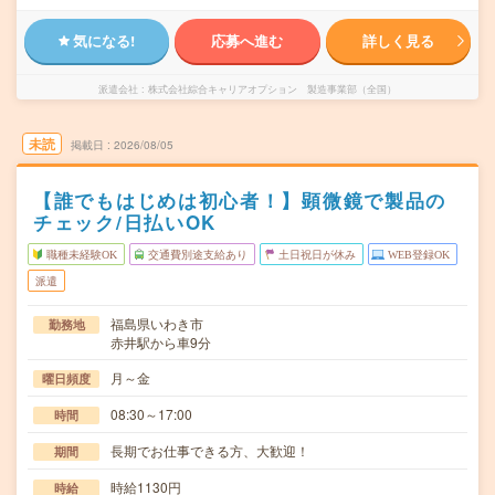
気になる!
応募へ進む
詳しく見る
派遣会社
株式会社綜合キャリアオプション 製造事業部（全国）
未読
掲載日
2026/08/05
【誰でもはじめは初心者！】顕微鏡で製品の
チェック/日払いOK
職種未経験OK
交通費別途支給あり
土日祝日が休み
WEB登録OK
派遣
福島県いわき市
勤務地
赤井駅から車9分
月～金
曜日頻度
08:30～17:00
時間
長期でお仕事できる方、大歓迎！
期間
時給1130円
時給