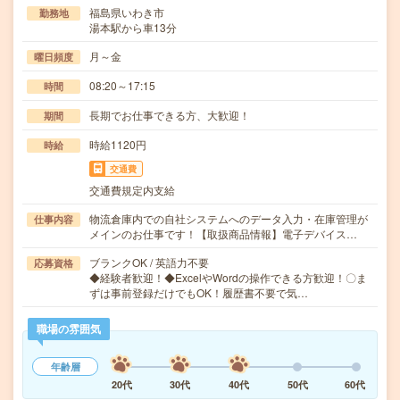
福島県いわき市
勤務地
湯本駅から車13分
月～金
曜日頻度
08:20～17:15
時間
長期でお仕事できる方、大歓迎！
期間
時給1120円
時給
交通費
交通費規定内支給
物流倉庫内での自社システムへのデータ入力・在庫管理が
仕事内容
メインのお仕事です！【取扱商品情報】電子デバイス…
ブランクOK / 英語力不要
応募資格
◆経験者歓迎！◆ExcelやWordの操作できる方歓迎！〇ま
ずは事前登録だけでもOK！履歴書不要で気…
職場の雰囲気
年齢層
20代
30代
40代
50代
60代