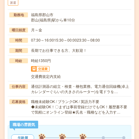
派遣
福島県郡山市
勤務地
郡山(福島県)駅から車10分
月～金
曜日頻度
07:30～16:0015:30～00:0023:30～08:00
時間
長期でお仕事できる方、大歓迎！
期間
時給1350円
時給
交通費
交通費規定内支給
通信計測器の組立・検査・梱包業務。電力通信回線機(卓上
仕事内容
カレンダーぐらいの大きさのルーター)を電ドラを…
職種未経験OK / ブランクOK / 英語力不要
応募資格
◆未経験OK！〇まずは事前登録だけでもOK！履歴書不要
で気軽にオンライン登録★氏名・職種などを入力す…
職場の雰囲気
年齢層