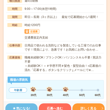
週5日勤務
曜日頻度
9:00～17:00(休憩1時間)
時間
即日～長期（3ヶ月以上） 最短で応募開始から1週間！
期間
時給1200円
時給
交通費
交通費規定内支給
日用品で使われる洗剤などを製造している工場でのお仕事
仕事内容
です！増員により、急募です！お気軽にお問い合わせ…
職種未経験OK / ブランクOK / パソコンスキル不要 / 英語力
応募資格
不要
＜未経験OK！＞＃学歴不問＃髪色・髪型自由！○応募後の
流れ「応募する」ボタンをクリック↓メールにてw…
職場の雰囲気
年齢層
20代
30代
40代
50代
60代
気になる!
応募へ進む
詳しく見る