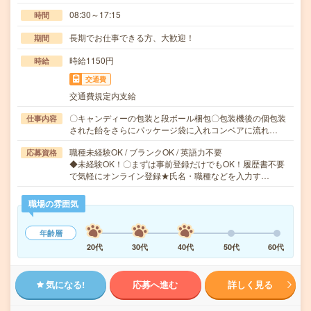
08:30～17:15
時間
長期でお仕事できる方、大歓迎！
期間
時給1150円
時給
交通費
交通費規定内支給
〇キャンディーの包装と段ボール梱包〇包装機後の個包装
仕事内容
された飴をさらにパッケージ袋に入れコンベアに流れ…
職種未経験OK / ブランクOK / 英語力不要
応募資格
◆未経験OK！〇まずは事前登録だけでもOK！履歴書不要
で気軽にオンライン登録★氏名・職種などを入力す…
職場の雰囲気
年齢層
20代
30代
40代
50代
60代
気になる!
応募へ進む
詳しく見る