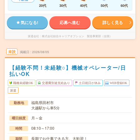
20代
30代
40代
50代
60代
気になる!
応募へ進む
詳しく見る
派遣会社
株式会社綜合キャリアオプション 製造事業部（全国）
未読
掲載日
2026/08/05
【経験不問！未経験○】機械オペレーター/日
払いOK
職種未経験OK
交通費別途支給あり
土日祝日が休み
WEB登録OK
派遣
福島県田村市
勤務地
大越駅から車5分
月～金
曜日頻度
08:10～17:00
時間
長期でお仕事できる方、大歓迎！
期間