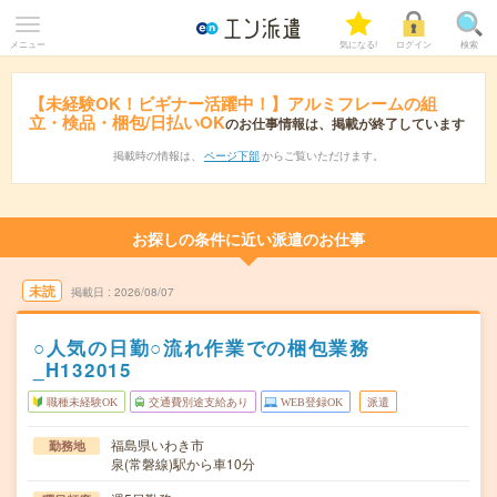
メニュー
気になる!
ログイン
検索
【未経験OK！ビギナー活躍中！】アルミフレームの組
立・検品・梱包/日払いOK
のお仕事情報は、掲載が終了しています
掲載時の情報は、
ページ下部
からご覧いただけます。
お探しの条件に近い派遣のお仕事
未読
掲載日
2026/08/07
○人気の日勤○流れ作業での梱包業務
_H132015
職種未経験OK
交通費別途支給あり
WEB登録OK
派遣
福島県いわき市
勤務地
泉(常磐線)駅から車10分