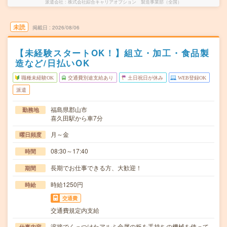
派遣会社
株式会社綜合キャリアオプション 製造事業部（全国）
未読
掲載日
2026/08/06
【未経験スタートOK！】組立・加工・食品製
造など/日払いOK
職種未経験OK
交通費別途支給あり
土日祝日が休み
WEB登録OK
派遣
福島県郡山市
勤務地
喜久田駅から車7分
月～金
曜日頻度
08:30～17:40
時間
長期でお仕事できる方、大歓迎！
期間
時給1250円
時給
交通費
交通費規定内支給
溶接でくっつけたアルミ金属の板を手持ちの機械を使って
仕事内容