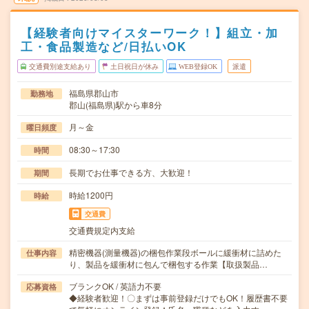
【経験者向けマイスターワーク！】組立・加
工・食品製造など/日払いOK
交通費別途支給あり
土日祝日が休み
WEB登録OK
派遣
福島県郡山市
勤務地
郡山(福島県)駅から車8分
月～金
曜日頻度
08:30～17:30
時間
長期でお仕事できる方、大歓迎！
期間
時給1200円
時給
交通費
交通費規定内支給
精密機器(測量機器)の梱包作業段ボールに緩衝材に詰めた
仕事内容
り、製品を緩衝材に包んで梱包する作業【取扱製品…
ブランクOK / 英語力不要
応募資格
◆経験者歓迎！〇まずは事前登録だけでもOK！履歴書不要