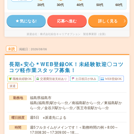
20代
30代
40代
50代
60代
気になる!
応募へ進む
詳しく見る
派遣会社
株式会社綜合キャリアオプション 製造事業部（全国）
未読
掲載日
2026/08/06
長期×安心＊WEB登録OK！未経験歓迎〇コツ
コツ軽作業スタッフ募集！
職種未経験OK
交通費別途支給あり
土日祝日が休み
WEB登録OK
派遣
福島県福島市
勤務地
福島(福島県)駅から---分／南福島駅から---分／東福島駅か
ら---分／金谷川駅から---分／医王寺前駅から---分
週5日 ※派遣先による
曜日頻度
週5フルタイムがメインです！＜勤務時間の例＞8:00～
時間
17:008:30～17:309:00～18:…