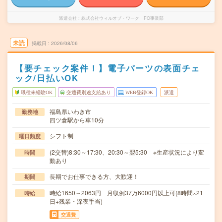
派遣会社
株式会社ウィルオブ・ワーク FO事業部
未読
掲載日
2026/08/06
【要チェック案件！】電子パーツの表面チェ
ック/日払いOK
職種未経験OK
交通費別途支給あり
WEB登録OK
派遣
福島県いわき市
勤務地
四ツ倉駅から車10分
シフト制
曜日頻度
(2交替)8:30～17:30、20:30～翌5:30 ※生産状況により変
時間
動あり
長期でお仕事できる方、大歓迎！
期間
時給1650～2063円 月収例37万6000円以上可(8時間×21
時給
日+残業・深夜手当)
交通費