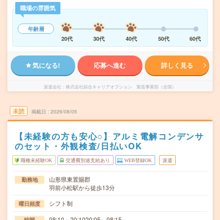
職場の雰囲気
年齢層
20代
30代
40代
50代
60代
気になる!
応募へ進む
詳しく見る
派遣会社
株式会社綜合キャリアオプション 製造事業部（全国）
未読
掲載日
2026/08/05
【未経験の方も安心○】アルミ電解コンデンサ
のセット・外観検査/日払いOK
職種未経験OK
交通費別途支給あり
WEB登録OK
派遣
山形県東置賜郡
勤務地
羽前小松駅から徒歩13分
シフト制
曜日頻度
08:10～20:1020:05～08:15
時間