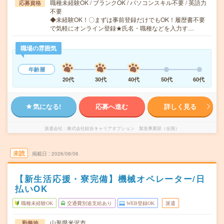
職種未経験OK / ブランクOK / パソコンスキル不要 / 英語力
応募資格
不要
◆未経験OK！〇まずは事前登録だけでもOK！履歴書不要
で気軽にオンライン登録★氏名・職種などを入力す…
職場の雰囲気
年齢層
20代
30代
40代
50代
60代
気になる!
応募へ進む
詳しく見る
派遣会社
株式会社綜合キャリアオプション 製造事業部（全国）
未読
掲載日
2026/08/06
【新生活応援・寮完備】機械オペレーター/日
払いOK
職種未経験OK
交通費別途支給あり
WEB登録OK
派遣
山形県米沢市
勤務地