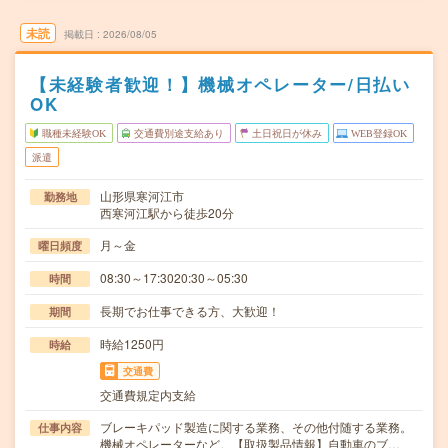
未読
掲載日
2026/08/05
【未経験者歓迎！】機械オペレーター/日払い
OK
職種未経験OK
交通費別途支給あり
土日祝日が休み
WEB登録OK
派遣
山形県寒河江市
勤務地
西寒河江駅から徒歩20分
月～金
曜日頻度
08:30～17:3020:30～05:30
時間
長期でお仕事できる方、大歓迎！
期間
時給1250円
時給
交通費
交通費規定内支給
ブレーキパッド製造に関する業務、その他付随する業務。
仕事内容
機械オペレーターなど。【取扱製品情報】自動車のブ…