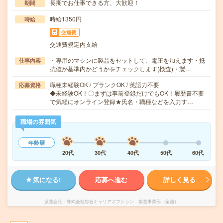
長期でお仕事できる方、大歓迎！
期間
時給1350円
時給
交通費
交通費規定内支給
・専用のマシンに製品をセットして、電圧を加えます・抵
仕事内容
抗値が基準内かどうかをチェックします(検査)・製…
職種未経験OK / ブランクOK / 英語力不要
応募資格
◆未経験OK！〇まずは事前登録だけでもOK！履歴書不要
で気軽にオンライン登録★氏名・職種などを入力す…
職場の雰囲気
年齢層
20代
30代
40代
50代
60代
気になる!
応募へ進む
詳しく見る
派遣会社
株式会社綜合キャリアオプション 製造事業部（全国）