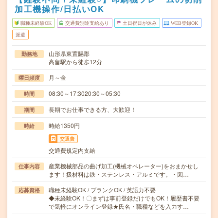
加工機操作/日払いOK
職種未経験OK
交通費別途支給あり
土日祝日が休み
WEB登録OK
派遣
山形県東置賜郡
勤務地
高畠駅から徒歩12分
月～金
曜日頻度
08:30～17:3020:30～05:30
時間
長期でお仕事できる方、大歓迎！
期間
時給1350円
時給
交通費
交通費規定内支給
産業機械部品の曲げ加工(機械オペレーター)をおまかせし
仕事内容
ます！扱材料は鉄・ステンレス・アルミです。・図…
職種未経験OK / ブランクOK / 英語力不要
応募資格
◆未経験OK！〇まずは事前登録だけでもOK！履歴書不要
で気軽にオンライン登録★氏名・職種などを入力す…