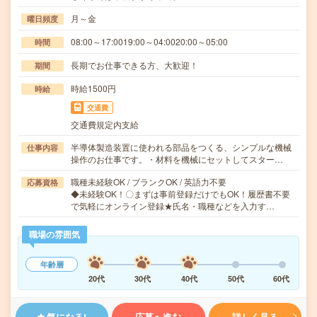
月～金
曜日頻度
08:00～17:0019:00～04:0020:00～05:00
時間
長期でお仕事できる方、大歓迎！
期間
時給1500円
時給
交通費
交通費規定内支給
半導体製造装置に使われる部品をつくる、シンプルな機械
仕事内容
操作のお仕事です。・材料を機械にセットしてスター…
職種未経験OK / ブランクOK / 英語力不要
応募資格
◆未経験OK！〇まずは事前登録だけでもOK！履歴書不要
で気軽にオンライン登録★氏名・職種などを入力す…
職場の雰囲気
年齢層
20代
30代
40代
50代
60代
気になる!
応募へ進む
詳しく見る