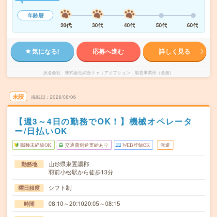
年齢層
20代
30代
40代
50代
60代
気になる!
応募へ進む
詳しく見る
派遣会社
株式会社綜合キャリアオプション 製造事業部（全国）
未読
掲載日
2026/08/06
【週3～4日の勤務でOK！】機械オペレータ
ー/日払いOK
職種未経験OK
交通費別途支給あり
WEB登録OK
派遣
山形県東置賜郡
勤務地
羽前小松駅から徒歩13分
シフト制
曜日頻度
08:10～20:1020:05～08:15
時間