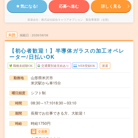
気になる!
応募へ進む
詳しく見る
派遣会社
株式会社綜合キャリアオプション 製造事業部（全国）
未読
掲載日
2026/08/06
【初心者歓迎！】半導体ガラスの加工オペレ
ーター/日払いOK
職種未経験OK
交通費別途支給あり
WEB登録OK
派遣
山形県米沢市
勤務地
米沢駅から車15分
シフト制
曜日頻度
08:30～17:1018:30～03:10
時間
長期でお仕事できる方、大歓迎！
期間
時給1750円
時給
交通費