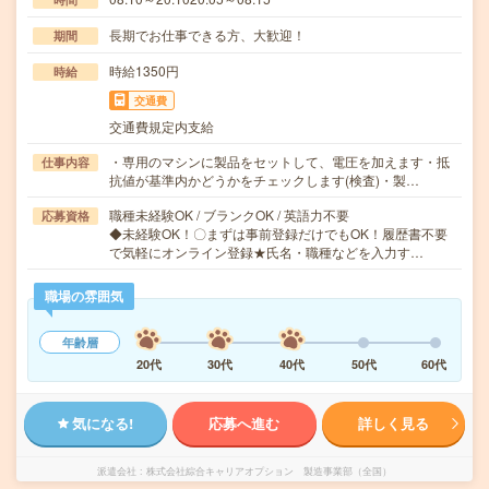
長期でお仕事できる方、大歓迎！
期間
時給1350円
時給
交通費
交通費規定内支給
・専用のマシンに製品をセットして、電圧を加えます・抵
仕事内容
抗値が基準内かどうかをチェックします(検査)・製…
職種未経験OK / ブランクOK / 英語力不要
応募資格
◆未経験OK！〇まずは事前登録だけでもOK！履歴書不要
で気軽にオンライン登録★氏名・職種などを入力す…
職場の雰囲気
年齢層
20代
30代
40代
50代
60代
気になる!
応募へ進む
詳しく見る
派遣会社
株式会社綜合キャリアオプション 製造事業部（全国）