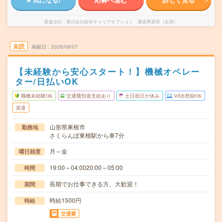
派遣会社
株式会社綜合キャリアオプション 製造事業部（全国）
未読
掲載日
2026/08/07
【未経験から安心スタート！】機械オペレー
ター/日払いOK
職種未経験OK
交通費別途支給あり
土日祝日が休み
WEB登録OK
派遣
山形県東根市
勤務地
さくらんぼ東根駅から車7分
月～金
曜日頻度
19:00～04:0020:00～05:00
時間
長期でお仕事できる方、大歓迎！
期間
時給1500円
時給
交通費