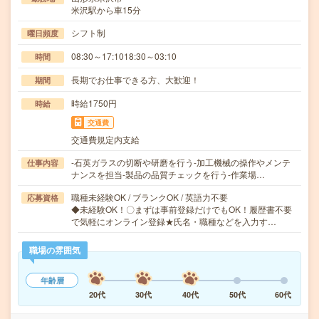
米沢駅から車15分
シフト制
曜日頻度
08:30～17:1018:30～03:10
時間
長期でお仕事できる方、大歓迎！
期間
時給1750円
時給
交通費
交通費規定内支給
-石英ガラスの切断や研磨を行う-加工機械の操作やメンテ
仕事内容
ナンスを担当-製品の品質チェックを行う-作業場…
職種未経験OK / ブランクOK / 英語力不要
応募資格
◆未経験OK！〇まずは事前登録だけでもOK！履歴書不要
で気軽にオンライン登録★氏名・職種などを入力す…
職場の雰囲気
年齢層
20代
30代
40代
50代
60代