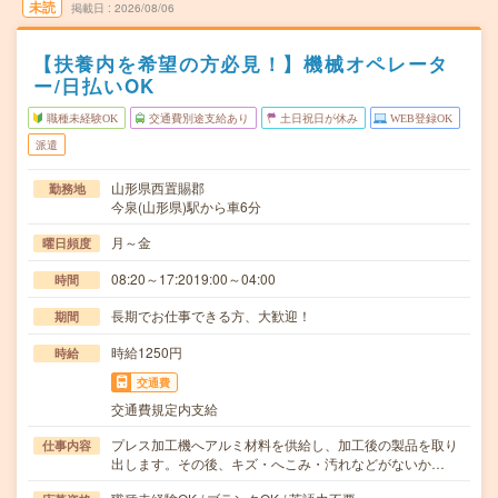
未読
掲載日
2026/08/06
【扶養内を希望の方必見！】機械オペレータ
ー/日払いOK
職種未経験OK
交通費別途支給あり
土日祝日が休み
WEB登録OK
派遣
山形県西置賜郡
勤務地
今泉(山形県)駅から車6分
月～金
曜日頻度
08:20～17:2019:00～04:00
時間
長期でお仕事できる方、大歓迎！
期間
時給1250円
時給
交通費
交通費規定内支給
プレス加工機へアルミ材料を供給し、加工後の製品を取り
仕事内容
出します。その後、キズ・へこみ・汚れなどがないか…