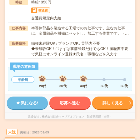
時給1350円
時給
交通費
交通費規定内支給
半導体部品を製造する工場でのお仕事です。主なお仕事
仕事内容
は、金属部品を機械にセットし、加工する作業です。・…
職種未経験OK / ブランクOK / 英語力不要
応募資格
◆未経験OK！〇まずは事前登録だけでもOK！履歴書不要
で気軽にオンライン登録★氏名・職種などを入力す…
職場の雰囲気
年齢層
20代
30代
40代
50代
60代
気になる!
応募へ進む
詳しく見る
派遣会社
株式会社綜合キャリアオプション 製造事業部（全国）
未読
掲載日
2026/08/05