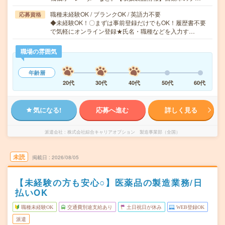
職種未経験OK / ブランクOK / 英語力不要
応募資格
◆未経験OK！〇まずは事前登録だけでもOK！履歴書不要
で気軽にオンライン登録★氏名・職種などを入力す…
職場の雰囲気
年齢層
20代
30代
40代
50代
60代
気になる!
応募へ進む
詳しく見る
派遣会社
株式会社綜合キャリアオプション 製造事業部（全国）
未読
掲載日
2026/08/05
【未経験の方も安心○】医薬品の製造業務/日
払いOK
職種未経験OK
交通費別途支給あり
土日祝日が休み
WEB登録OK
派遣