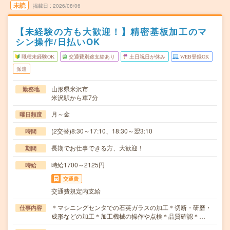
未読
掲載日
2026/08/06
【未経験の方も大歓迎！】精密基板加工のマ
シン操作/日払いOK
職種未経験OK
交通費別途支給あり
土日祝日が休み
WEB登録OK
派遣
山形県米沢市
勤務地
米沢駅から車7分
月～金
曜日頻度
(2交替)8:30～17:10、18:30～翌3:10
時間
長期でお仕事できる方、大歓迎！
期間
時給1700～2125円
時給
交通費
交通費規定内支給
＊マシニングセンタでの石英ガラスの加工＊切断・研磨・
仕事内容
成形などの加工＊加工機械の操作や点検＊品質確認＊…