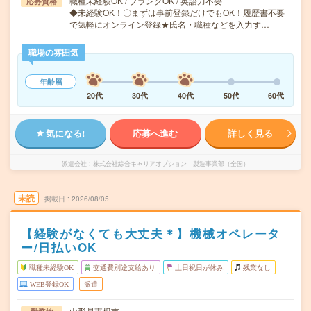
職種未経験OK / ブランクOK / 英語力不要
応募資格
◆未経験OK！〇まずは事前登録だけでもOK！履歴書不要
で気軽にオンライン登録★氏名・職種などを入力す…
職場の雰囲気
年齢層
20代
30代
40代
50代
60代
気になる!
応募へ進む
詳しく見る
派遣会社
株式会社綜合キャリアオプション 製造事業部（全国）
未読
掲載日
2026/08/05
【経験がなくても大丈夫＊】機械オペレータ
ー/日払いOK
職種未経験OK
交通費別途支給あり
土日祝日が休み
残業なし
WEB登録OK
派遣
山形県東根市