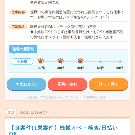
交通費規定内支給
世界中の半導体製造装置に使われる部品をつくるお仕事で
仕事内容
す。お願いするのはシンプルな4ステップ！(1)部…
職種未経験OK / ブランクOK / 英語力不要
応募資格
◆未経験OK！〇まずは事前登録だけでもOK！履歴書不要
で気軽にオンライン登録★氏名・職種などを入力す…
職場の雰囲気
年齢層
20代
30代
40代
50代
60代
気になる!
応募へ進む
詳しく見る
派遣会社
株式会社綜合キャリアオプション 製造事業部（全国）
未読
掲載日
2026/08/07
【良案件は寮案件】機械オペ・検査/日払い
OK