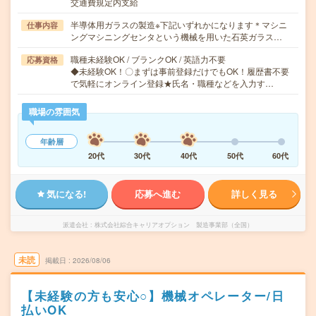
交通費規定内支給
半導体用ガラスの製造※下記いずれかになります＊マシニ
仕事内容
ングマシニングセンタという機械を用いた石英ガラス…
職種未経験OK / ブランクOK / 英語力不要
応募資格
◆未経験OK！〇まずは事前登録だけでもOK！履歴書不要
で気軽にオンライン登録★氏名・職種などを入力す…
職場の雰囲気
年齢層
20代
30代
40代
50代
60代
気になる!
応募へ進む
詳しく見る
派遣会社
株式会社綜合キャリアオプション 製造事業部（全国）
未読
掲載日
2026/08/06
【未経験の方も安心○】機械オペレーター/日
払いOK