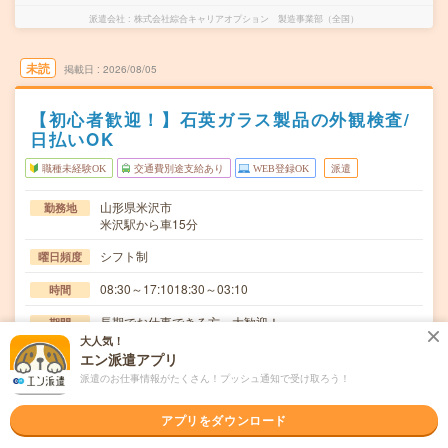
派遣会社
株式会社綜合キャリアオプション 製造事業部（全国）
未読
掲載日
2026/08/05
【初心者歓迎！】石英ガラス製品の外観検査/
日払いOK
職種未経験OK
交通費別途支給あり
WEB登録OK
派遣
山形県米沢市
勤務地
米沢駅から車15分
シフト制
曜日頻度
08:30～17:1018:30～03:10
時間
長期でお仕事できる方、大歓迎！
期間
大人気！
時給1500円
時給
エン派遣アプリ
派遣のお仕事情報がたくさん！プッシュ通知で受け取ろう！
交通費
交通費規定内支給
アプリをダウンロード
主に製品の外観検査作業です。洗浄液を使ったり洗浄機の
仕事内容