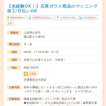
【未経験OK！】石英ガラス部品のマシニング
加工/日払いOK
職種未経験OK
交通費別途支給あり
土日祝日が休み
WEB登録OK
派遣
山形県山形市
勤務地
楯山駅から車5分
月～金
曜日頻度
08:30～17:1016:30～01:10
時間
長期でお仕事できる方、大歓迎！
期間
時給1450円
時給
交通費
交通費規定内支給
材料を機械にセットする→加工が終わった製品を取り外す
仕事内容
→ガラスを磨く→洗ってキレイにする・キズや汚れが…
職種未経験OK / ブランクOK / 英語力不要
応募資格
◆未経験OK！〇まずは事前登録だけでもOK！履歴書不要