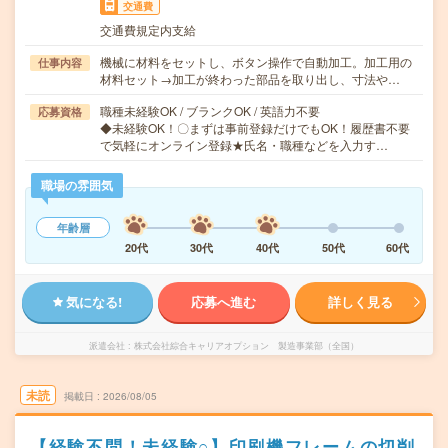
交通費
交通費規定内支給
機械に材料をセットし、ボタン操作で自動加工。加工用の
仕事内容
材料セット→加工が終わった部品を取り出し、寸法や…
職種未経験OK / ブランクOK / 英語力不要
応募資格
◆未経験OK！〇まずは事前登録だけでもOK！履歴書不要
で気軽にオンライン登録★氏名・職種などを入力す…
職場の雰囲気
年齢層
20代
30代
40代
50代
60代
気になる!
応募へ進む
詳しく見る
派遣会社
株式会社綜合キャリアオプション 製造事業部（全国）
未読
掲載日
2026/08/05
【経験不問！未経験○】印刷機フレームの切削