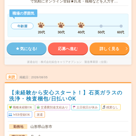
で気軽にオンライン登録★氏名・職種などを入力す…
職場の雰囲気
年齢層
20代
30代
40代
50代
60代
気になる!
応募へ進む
詳しく見る
派遣会社
株式会社綜合キャリアオプション 製造事業部（全国）
未読
掲載日
2026/08/05
【未経験から安心スタート！】石英ガラスの
洗浄・検査梱包/日払いOK
職種未経験OK
交通費別途支給あり
土日祝日が休み
残業なし
WEB登録OK
派遣
山形県山形市
勤務地