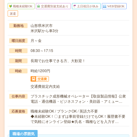
職種未経験OK
交通費別途支給あり
土日祝日が休み
WEB登録OK
派遣
山形県米沢市
勤務地
米沢駅から車3分
月～金
曜日頻度
08:30～17:15
時間
長期でお仕事できる方、大歓迎！
期間
時給1200円
時給
交通費
交通費規定内支給
プラスチック成形機械オペレーター【取扱製品情報】公衆
仕事内容
電話・通信機器・ビジネスフォン・美顔器・アミュー…
職種未経験OK / ブランクOK / 英語力不要
応募資格
◆未経験OK！〇まずは事前登録だけでもOK！履歴書不要
で気軽にオンライン登録★氏名・職種などを入力す…
職場の雰囲気