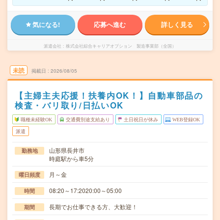
気になる!
応募へ進む
詳しく見る
派遣会社
株式会社綜合キャリアオプション 製造事業部（全国）
未読
掲載日
2026/08/05
【主婦主夫応援！扶養内OK！】自動車部品の
検査・バリ取り/日払いOK
職種未経験OK
交通費別途支給あり
土日祝日が休み
WEB登録OK
派遣
山形県長井市
勤務地
時庭駅から車5分
月～金
曜日頻度
08:20～17:2020:00～05:00
時間
長期でお仕事できる方、大歓迎！
期間