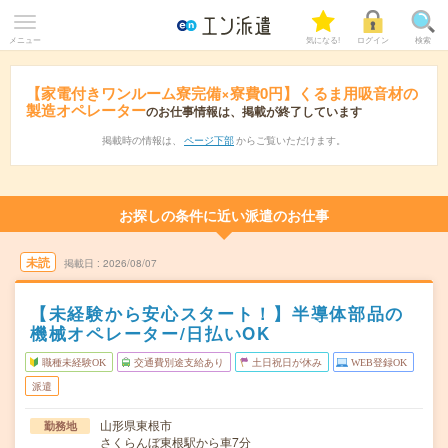
メニュー
気になる!
ログイン
検索
【家電付きワンルーム寮完備×寮費0円】くるま用吸音材の
製造オペレーター
のお仕事情報は、掲載が終了しています
掲載時の情報は、
ページ下部
からご覧いただけます。
お探しの条件に近い派遣のお仕事
未読
掲載日
2026/08/07
【未経験から安心スタート！】半導体部品の
機械オペレーター/日払いOK
職種未経験OK
交通費別途支給あり
土日祝日が休み
WEB登録OK
派遣
山形県東根市
勤務地
さくらんぼ東根駅から車7分