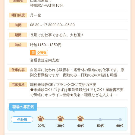
勤務地
神町駅から徒歩10分
月～金
曜日頻度
08:30～17:3020:30～05:30
時間
長期でお仕事できる方、大歓迎！
期間
時給1150～1350円
時給
交通費
交通費規定内支給
自動車に使われる吸音材・遮音材の製造のお仕事です。原
仕事内容
則交替勤務ですが、夜勤のみ、日勤のみの相談も可能…
職種未経験OK / ブランクOK / 英語力不要
応募資格
◆未経験OK！〇まずは事前登録だけでもOK！履歴書不要
で気軽にオンライン登録★氏名・職種などを入力す…
職場の雰囲気
年齢層
20代
30代
40代
50代
60代