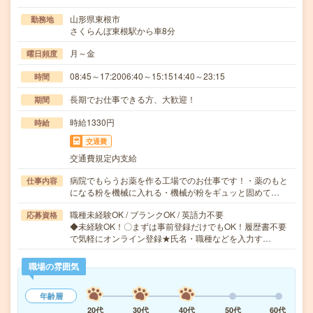
山形県東根市
勤務地
さくらんぼ東根駅から車8分
月～金
曜日頻度
08:45～17:2006:40～15:1514:40～23:15
時間
長期でお仕事できる方、大歓迎！
期間
時給1330円
時給
交通費
交通費規定内支給
病院でもらうお薬を作る工場でのお仕事です！・薬のもと
仕事内容
になる粉を機械に入れる・機械が粉をギュッと固めて…
職種未経験OK / ブランクOK / 英語力不要
応募資格
◆未経験OK！〇まずは事前登録だけでもOK！履歴書不要
で気軽にオンライン登録★氏名・職種などを入力す…
職場の雰囲気
年齢層
20代
30代
40代
50代
60代