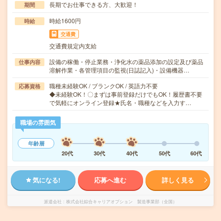
長期でお仕事できる方、大歓迎！
期間
時給1600円
時給
交通費
交通費規定内支給
設備の稼働・停止業務・浄化水の薬品添加の設定及び薬品
仕事内容
溶解作業・各管理項目の監視(日誌記入)・設備機器…
職種未経験OK / ブランクOK / 英語力不要
応募資格
◆未経験OK！〇まずは事前登録だけでもOK！履歴書不要
で気軽にオンライン登録★氏名・職種などを入力す…
職場の雰囲気
年齢層
20代
30代
40代
50代
60代
気になる!
応募へ進む
詳しく見る
派遣会社
株式会社綜合キャリアオプション 製造事業部（全国）