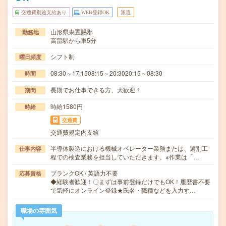
交通費別途支給あり
WEB登録OK
派遣
山形県東置賜郡
勤務地
高畠駅から車5分
シフト制
曜日頻度
08:30～17:1508:15～20:3020:15～08:30
時間
長期でお仕事できる方、大歓迎！
期間
時給1580円
時給
交通費
交通費規定内支給
半導体製造における機械オペレーター業務または、選別工
仕事内容
程での検査業務を担当していただきます。※作業は「…
ブランクOK / 英語力不要
応募資格
◆経験者歓迎！〇まずは事前登録だけでもOK！履歴書不要
で気軽にオンライン登録★氏名・職種などを入力す…
職場の雰囲気