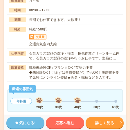
月～金
曜日頻度
08:30～17:30
時間
長期でお仕事できる方、大歓迎！
期間
時給1500円
時給
交通費
交通費規定内支給
石英ガラス製品の洗浄・検査・梱包作業クリーンルーム内
仕事内容
で、石英ガラス製品の洗浄を行うお仕事です。製品に…
職種未経験OK / ブランクOK / 英語力不要
応募資格
◆未経験OK！〇まずは事前登録だけでもOK！履歴書不要
で気軽にオンライン登録★氏名・職種などを入力す…
職場の雰囲気
年齢層
20代
30代
40代
50代
60代
気になる!
応募へ進む
詳しく見る