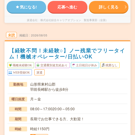
気になる!
応募へ進む
詳しく見る
派遣会社
株式会社綜合キャリアオプション 製造事業部（全国）
未読
掲載日
2026/08/05
【経験不問！未経験○】ノー残業でフリータイ
ム！機械オペレーター/日払いOK
職種未経験OK
交通費別途支給あり
土日祝日が休み
残業なし
WEB登録OK
派遣
山形県東村山郡
勤務地
羽前長崎駅から徒歩8分
月～金
曜日頻度
08:00～17:0020:00～05:00
時間
長期でお仕事できる方、大歓迎！
期間
時給1150円
時給