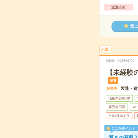
派遣会社
気
未読
掲載日
2026/08/06
【未経験
派遣
製造・建
派遣先
職種未経験OK
履歴書不要
WE
社食/補助あり
ここがポイント
驚きの高収入