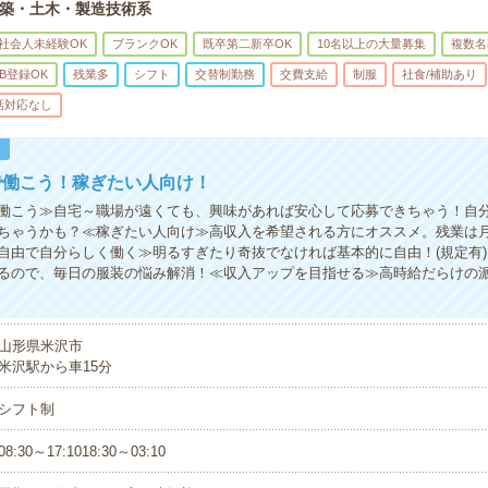
築・土木・製造技術系
社会人未経験OK
ブランクOK
既卒第二新卒OK
10名以上の大量募集
複数名
B登録OK
残業多
シフト
交替制勤務
交費支給
制服
社食/補助あり
話対応なし
！
で働こう！稼ぎたい人向け！
働こう≫自宅～職場が遠くても、興味があれば安心して応募できちゃう！自
ちゃうかも？≪稼ぎたい人向け≫高収入を希望される方にオススメ。残業は月
自由で自分らしく働く≫明るすぎたり奇抜でなければ基本的に自由！(規定有
るので、毎日の服装の悩み解消！≪収入アップを目指せる≫高時給だらけの
山形県米沢市
米沢駅から車15分
シフト制
08:30～17:1018:30～03:10