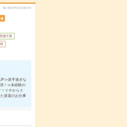
No.SKST5213130-T4
派遣
歴書不要
煙
UP≫派手過ぎな
解消！≪未経験の
す！イチからス
った派遣のお仕事