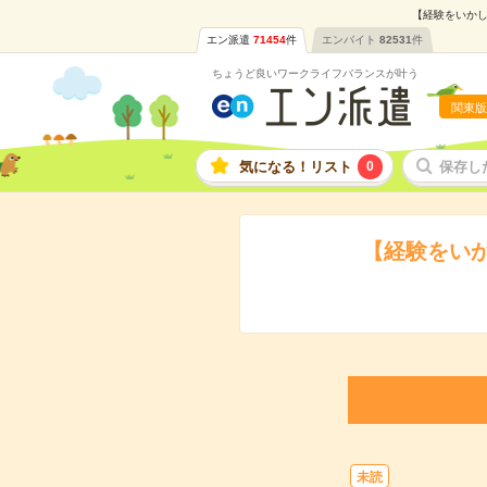
【経験をいかし
エン派遣
71454
件
エンバイト
82531
件
ちょうど良いワークライフバランスが叶う
関東版
気になる！リスト
0
保存し
【経験をい
未読