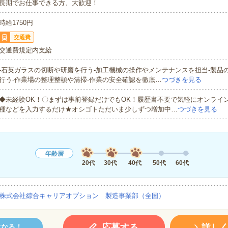
長期でお仕事できる方、大歓迎！
時給1750円
交通費
交通費規定内支給
-石英ガラスの切断や研磨を行う-加工機械の操作やメンテナンスを担当-製品
行う-作業場の整理整頓や清掃-作業の安全確認を徹底…
つづきを見る
◆未経験OK！〇まずは事前登録だけでもOK！履歴書不要で気軽にオンライ
種などを入力するだけ★オシゴトただいま少しずつ増加中…
つづきを見る
年齢層
20代
30代
40代
50代
60代
株式会社綜合キャリアオプション 製造事業部（全国）
応募する
詳し
になる！