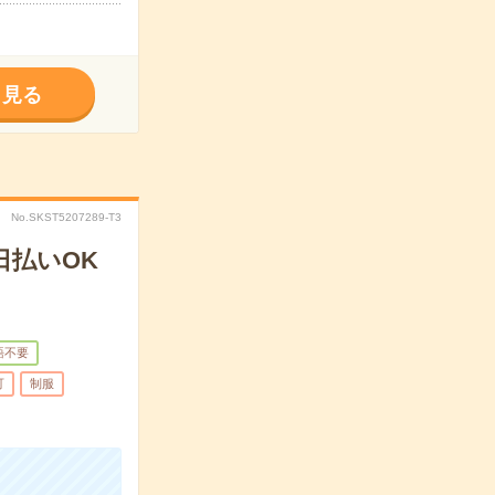
く見る
No.SKST5207289-T3
日払いOK
語不要
可
制服