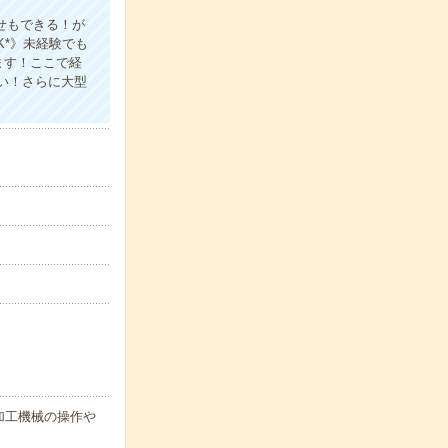
乗せもできる！が
*》未経験でも
ます！ここで経
い！さらに大型
加工機械の操作や