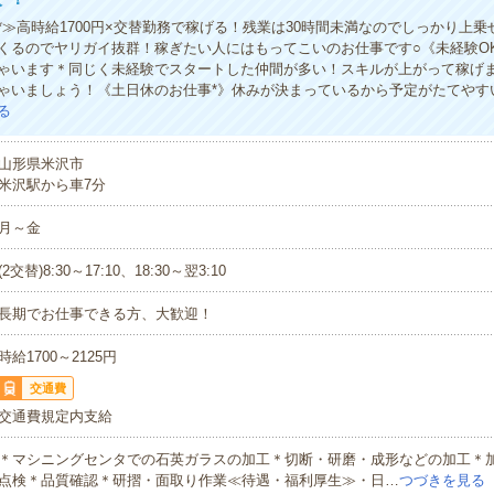
*≫高時給1700円×交替勤務で稼げる！残業は30時間未満なのでしっかり上
くるのでヤリガイ抜群！稼ぎたい人にはもってこいのお仕事です○《未経験OK
ゃいます＊同じく未経験でスタートした仲間が多い！スキルが上がって稼げ
ゃいましょう！《土日休のお仕事*》休みが決まっているから予定がたてやす
る
山形県米沢市
米沢駅から車7分
月～金
(2交替)8:30～17:10、18:30～翌3:10
長期でお仕事できる方、大歓迎！
時給1700～2125円
交通費
交通費規定内支給
＊マシニングセンタでの石英ガラスの加工＊切断・研磨・成形などの加工＊
点検＊品質確認＊研摺・面取り作業≪待遇・福利厚生≫・日…
つづきを見る