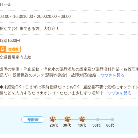
月～金
08:00～16:0016:00～20:0020:00～08:00
長期でお仕事できる方、大歓迎！
時給1600円
交通費
交通費規定内支給
設備の稼働・停止業務・浄化水の薬品添加の設定及び薬品溶解作業・各管理項
記入)・設備機器のメンテ(清掃作業含)・故障対応(連絡…
つづきを見る
◆未経験OK！〇まずは事前登録だけでもOK！履歴書不要で気軽にオンライ
種などを入力するだけ★オシゴトただいま少しずつ増加中…
つづきを見る
年齢層
20代
30代
40代
50代
60代