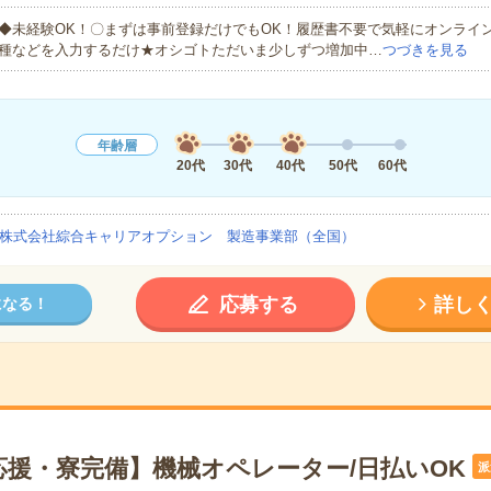
◆未経験OK！〇まずは事前登録だけでもOK！履歴書不要で気軽にオンライ
種などを入力するだけ★オシゴトただいま少しずつ増加中…
つづきを見る
年齢層
20代
30代
40代
50代
60代
株式会社綜合キャリアオプション 製造事業部（全国）
応募する
詳し
になる！
応援・寮完備】機械オペレーター/日払いOK
派