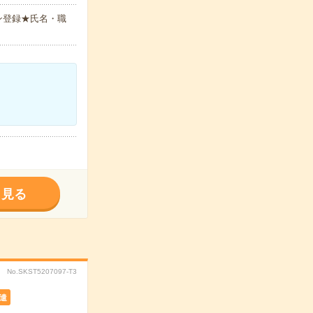
ン登録★氏名・職
く見る
No.SKST5207097-T3
遣