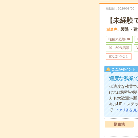
掲載日
2026/08/06
【未経験
製造・建
派遣先
職種未経験OK
40～50代活躍
電話対応なし
ここがポイント
適度な残業で
≪適度な残業で
ければ髪型や髪
方も大歓迎≫新
キルUP・ステ
で…
つづきを見
勤務地