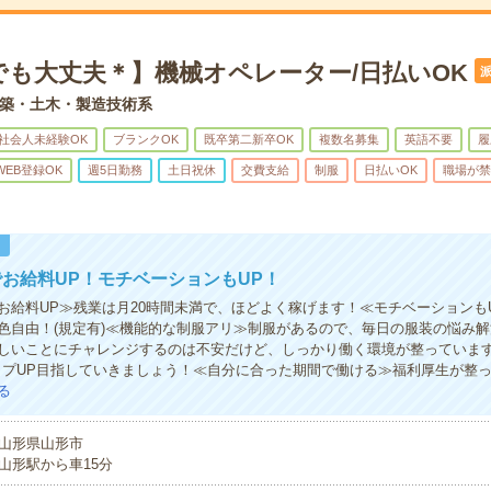
でも大丈夫＊】機械オペレーター/日払いOK
築・土木・製造技術系
社会人未経験OK
ブランクOK
既卒第二新卒OK
複数名募集
英語不要
履
WEB登録OK
週5日勤務
土日祝休
交費支給
制服
日払いOK
職場が禁
！
お給料UP！モチベーションもUP！
お給料UP≫残業は月20時間未満で、ほどよく稼げます！≪モチベーションも
色自由！(規定有)≪機能的な制服アリ≫制服があるので、毎日の服装の悩み
しいことにチャレンジするのは不安だけど、しっかり働く環境が整っていま
ップUP目指していきましょう！≪自分に合った期間で働ける≫福利厚生が整
る
山形県山形市
山形駅から車15分