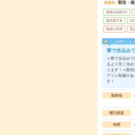
製造・建
派遣先
職種未経験OK
履歴書不要
WE
職場が禁煙
電
ここがポイント
寮で住込み
≪寮で住込みで
るより安く住め
ります！≪髪色
アリ≫制服があ
す！
勤務地
曜日頻度
時間