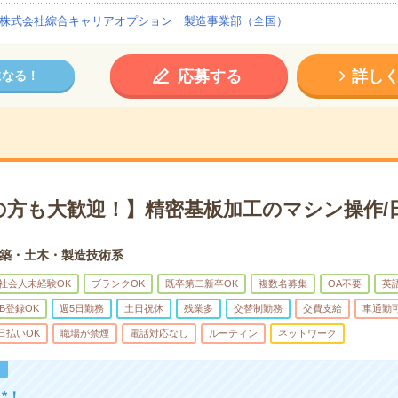
株式会社綜合キャリアオプション 製造事業部（全国）
応募する
詳し
になる！
の方も大歓迎！】精密基板加工のマシン操作/
築・土木・製造技術系
社会人未経験OK
ブランクOK
既卒第二新卒OK
複数名募集
OA不要
英
B登録OK
週5日勤務
土日祝休
残業多
交替制勤務
交費支給
車通勤
日払いOK
職場が禁煙
電話対応なし
ルーティン
ネットワーク
！
*！