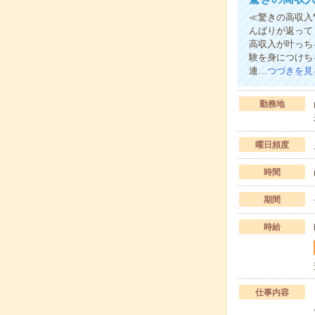
≪驚きの高収入
んばりが返って
高収入が叶っち
験を身につけち
連…
つづきを見
勤務地
曜日頻度
時間
期間
時給
仕事内容