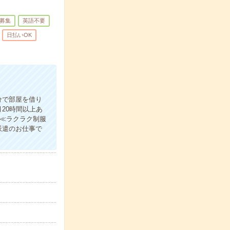
募集
英語不要
日払いOK
分で部屋を借り
20時間以上あ
)≪ラクラク制服
派遣のお仕事で