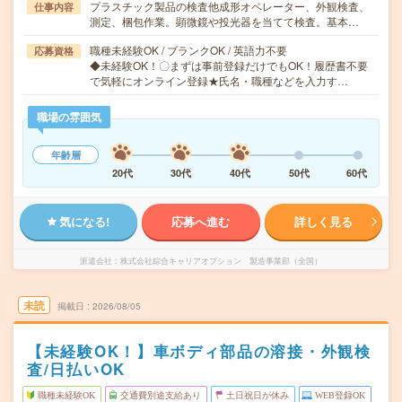
プラスチック製品の検査他成形オペレーター、外観検査、
仕事内容
測定、梱包作業。顕微鏡や投光器を当てて検査。基本…
職種未経験OK / ブランクOK / 英語力不要
応募資格
◆未経験OK！〇まずは事前登録だけでもOK！履歴書不要
で気軽にオンライン登録★氏名・職種などを入力す…
職場の雰囲気
年齢層
20代
30代
40代
50代
60代
気になる!
応募へ進む
詳しく見る
派遣会社
株式会社綜合キャリアオプション 製造事業部（全国）
未読
掲載日
2026/08/05
【未経験OK！】車ボディ部品の溶接・外観検
査/日払いOK
職種未経験OK
交通費別途支給あり
土日祝日が休み
WEB登録OK