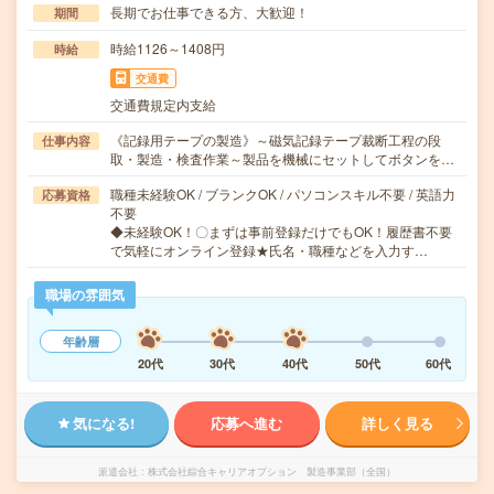
長期でお仕事できる方、大歓迎！
期間
時給1126～1408円
時給
交通費
交通費規定内支給
《記録用テープの製造》～磁気記録テープ裁断工程の段
仕事内容
取・製造・検査作業～製品を機械にセットしてボタンを…
職種未経験OK / ブランクOK / パソコンスキル不要 / 英語力
応募資格
不要
◆未経験OK！〇まずは事前登録だけでもOK！履歴書不要
で気軽にオンライン登録★氏名・職種などを入力す…
職場の雰囲気
年齢層
20代
30代
40代
50代
60代
気になる!
応募へ進む
詳しく見る
派遣会社
株式会社綜合キャリアオプション 製造事業部（全国）