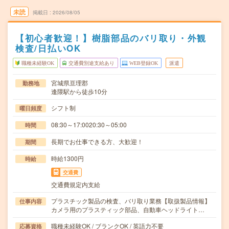
未読
掲載日
2026/08/05
【初心者歓迎！】樹脂部品のバリ取り・外観
検査/日払いOK
職種未経験OK
交通費別途支給あり
WEB登録OK
派遣
宮城県亘理郡
勤務地
逢隈駅から徒歩10分
シフト制
曜日頻度
08:30～17:0020:30～05:00
時間
長期でお仕事できる方、大歓迎！
期間
時給1300円
時給
交通費
交通費規定内支給
プラスチック製品の検査、バリ取り業務【取扱製品情報】
仕事内容
カメラ用のプラスティック部品、自動車ヘッドライト…
職種未経験OK / ブランクOK / 英語力不要
応募資格