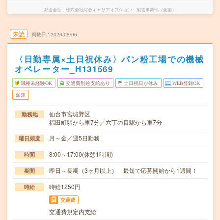
派遣会社
株式会社綜合キャリアオプション 製造事業部（全国）
未読
掲載日
2026/08/06
〈日勤専属×土日祝休み〉パン粉工場での機械
オペレーター_H131569
職種未経験OK
交通費別途支給あり
土日祝日が休み
WEB登録OK
派遣
仙台市宮城野区
勤務地
福田町駅から車7分／六丁の目駅から車7分
月～金／週5日勤務
曜日頻度
8:00～17:00(休憩1時間)
時間
即日～長期（3ヶ月以上） 最短で応募開始から1週間！
期間
時給1250円
時給
交通費
交通費規定内支給