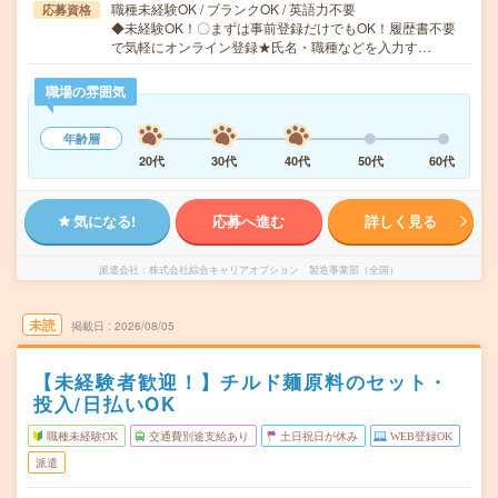
職種未経験OK / ブランクOK / 英語力不要
応募資格
◆未経験OK！〇まずは事前登録だけでもOK！履歴書不要
で気軽にオンライン登録★氏名・職種などを入力す…
職場の雰囲気
年齢層
20代
30代
40代
50代
60代
気になる!
応募へ進む
詳しく見る
派遣会社
株式会社綜合キャリアオプション 製造事業部（全国）
未読
掲載日
2026/08/05
【未経験者歓迎！】チルド麺原料のセット・
投入/日払いOK
職種未経験OK
交通費別途支給あり
土日祝日が休み
WEB登録OK
派遣