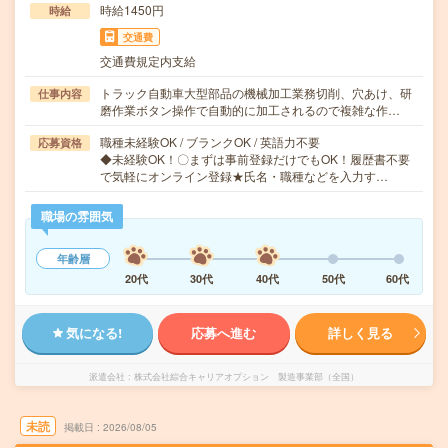
時給1450円
時給
交通費
交通費規定内支給
トラック自動車大型部品の機械加工業務切削、穴あけ、研
仕事内容
磨作業ボタン操作で自動的に加工されるので複雑な作…
職種未経験OK / ブランクOK / 英語力不要
応募資格
◆未経験OK！〇まずは事前登録だけでもOK！履歴書不要
で気軽にオンライン登録★氏名・職種などを入力す…
職場の雰囲気
年齢層
20代
30代
40代
50代
60代
気になる!
応募へ進む
詳しく見る
派遣会社
株式会社綜合キャリアオプション 製造事業部（全国）
未読
掲載日
2026/08/05