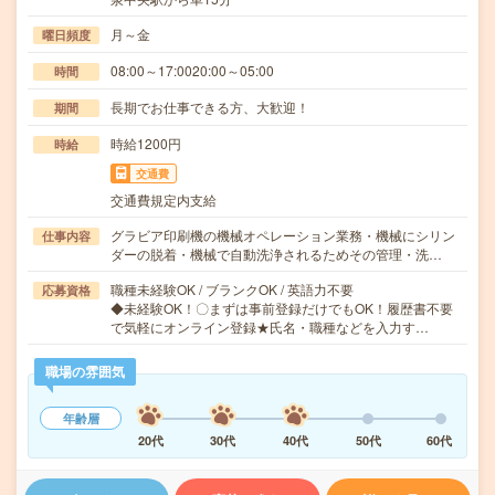
月～金
曜日頻度
08:00～17:0020:00～05:00
時間
長期でお仕事できる方、大歓迎！
期間
時給1200円
時給
交通費
交通費規定内支給
グラビア印刷機の機械オペレーション業務・機械にシリン
仕事内容
ダーの脱着・機械で自動洗浄されるためその管理・洗…
職種未経験OK / ブランクOK / 英語力不要
応募資格
◆未経験OK！〇まずは事前登録だけでもOK！履歴書不要
で気軽にオンライン登録★氏名・職種などを入力す…
職場の雰囲気
年齢層
20代
30代
40代
50代
60代