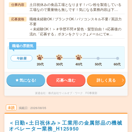
土日祝休みの食品工場となります！パン粉を製造している
仕事内容
工場なので重量物も無しです！気になる業務内容は下…
職種未経験OK / ブランクOK / パソコンスキル不要 / 英語力
応募資格
不要
＜未経験OK！＞＃学歴不問＃髪色・髪型自由！○応募後の
流れ「応募する」ボタンをクリック↓メールにてw…
職場の雰囲気
年齢層
20代
30代
40代
50代
60代
気になる!
応募へ進む
詳しく見る
派遣会社
株式会社ウィルオブ・ワーク FO事業部
未読
掲載日
2026/08/05
＜日勤×土日祝休み＞工業用の金属部品の機械
オペレーター業務_H125950