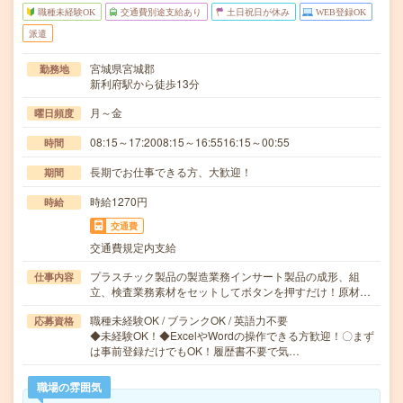
職種未経験OK
交通費別途支給あり
土日祝日が休み
WEB登録OK
派遣
宮城県宮城郡
勤務地
新利府駅から徒歩13分
月～金
曜日頻度
08:15～17:2008:15～16:5516:15～00:55
時間
長期でお仕事できる方、大歓迎！
期間
時給1270円
時給
交通費
交通費規定内支給
プラスチック製品の製造業務インサート製品の成形、組
仕事内容
立、検査業務素材をセットしてボタンを押すだけ！原材…
職種未経験OK / ブランクOK / 英語力不要
応募資格
◆未経験OK！◆ExcelやWordの操作できる方歓迎！〇まず
は事前登録だけでもOK！履歴書不要で気…
職場の雰囲気