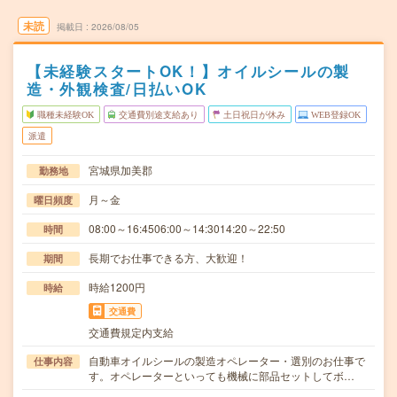
未読
掲載日
2026/08/05
【未経験スタートOK！】オイルシールの製
造・外観検査/日払いOK
職種未経験OK
交通費別途支給あり
土日祝日が休み
WEB登録OK
派遣
宮城県加美郡
勤務地
月～金
曜日頻度
08:00～16:4506:00～14:3014:20～22:50
時間
長期でお仕事できる方、大歓迎！
期間
時給1200円
時給
交通費
交通費規定内支給
自動車オイルシールの製造オペレーター・選別のお仕事で
仕事内容
す。オペレーターといっても機械に部品セットしてボ…