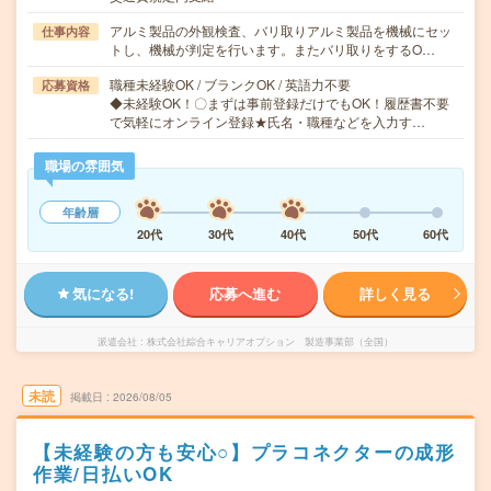
アルミ製品の外観検査、バリ取りアルミ製品を機械にセッ
仕事内容
トし、機械が判定を行います。またバリ取りをするO…
職種未経験OK / ブランクOK / 英語力不要
応募資格
◆未経験OK！〇まずは事前登録だけでもOK！履歴書不要
で気軽にオンライン登録★氏名・職種などを入力す…
職場の雰囲気
年齢層
20代
30代
40代
50代
60代
気になる!
応募へ進む
詳しく見る
派遣会社
株式会社綜合キャリアオプション 製造事業部（全国）
未読
掲載日
2026/08/05
【未経験の方も安心○】プラコネクターの成形
作業/日払いOK