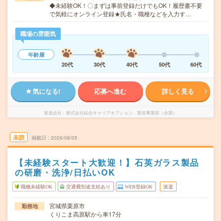
◆未経験OK！〇まずは事前登録だけでもOK！履歴書不要
で気軽にオンライン登録★氏名・職種などを入力す…
職場の雰囲気
年齢層
20代
30代
40代
50代
60代
気になる!
応募へ進む
詳しく見る
派遣会社
株式会社綜合キャリアオプション 製造事業部（全国）
未読
掲載日
2026/08/05
【未経験スタート大歓迎！】石英ガラス製品
の研磨・洗浄/日払いOK
職種未経験OK
交通費別途支給あり
WEB登録OK
派遣
宮城県栗原市
勤務地
くりこま高原駅から車17分