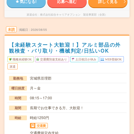
気になる!
応募へ進む
詳しく見る
派遣会社
株式会社綜合キャリアオプション 製造事業部（全国）
未読
掲載日
2026/08/05
【未経験スタート大歓迎！】アルミ部品の外
観検査・バリ取り・機械判定/日払いOK
職種未経験OK
交通費別途支給あり
土日祝日が休み
WEB登録OK
派遣
宮城県亘理郡
勤務地
月～金
曜日頻度
08:15～17:00
時間
長期でお仕事できる方、大歓迎！
期間
時給1250円
時給
交通費
交通費規定内支給