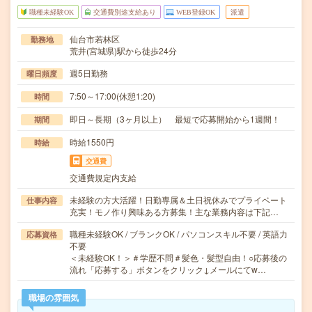
職種未経験OK
交通費別途支給あり
WEB登録OK
派遣
仙台市若林区
勤務地
荒井(宮城県)駅から徒歩24分
週5日勤務
曜日頻度
7:50～17:00(休憩1:20)
時間
即日～長期（3ヶ月以上） 最短で応募開始から1週間！
期間
時給1550円
時給
交通費
交通費規定内支給
未経験の方大活躍！日勤専属＆土日祝休みでプライベート
仕事内容
充実！モノ作り興味ある方募集！主な業務内容は下記…
職種未経験OK / ブランクOK / パソコンスキル不要 / 英語力
応募資格
不要
＜未経験OK！＞＃学歴不問＃髪色・髪型自由！○応募後の
流れ「応募する」ボタンをクリック↓メールにてw…
職場の雰囲気