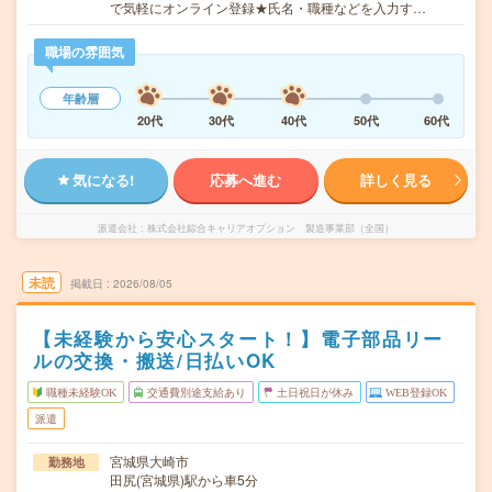
で気軽にオンライン登録★氏名・職種などを入力す…
職場の雰囲気
年齢層
20代
30代
40代
50代
60代
気になる!
応募へ進む
詳しく見る
派遣会社
株式会社綜合キャリアオプション 製造事業部（全国）
未読
掲載日
2026/08/05
【未経験から安心スタート！】電子部品リー
ルの交換・搬送/日払いOK
職種未経験OK
交通費別途支給あり
土日祝日が休み
WEB登録OK
派遣
宮城県大崎市
勤務地
田尻(宮城県)駅から車5分