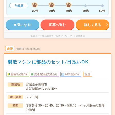
年齢層
20代
30代
40代
50代
60代
気になる!
応募へ進む
詳しく見る
派遣会社
株式会社ウィルオブ・ワーク FO事業部
未読
掲載日
2026/08/05
製造マシンに部品のセット/日払いOK
職種未経験OK
交通費別途支給あり
WEB登録OK
派遣
宮城県多賀城市
勤務地
多賀城駅から徒歩15分
シフト制
曜日頻度
(2交替)8:30～20:45、20:30～翌8:45 ※1ヶ月単位の変形
時間
労働制