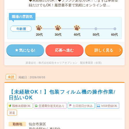
録だけでもOK！履歴書不要で気軽にオンライン登…
職場の雰囲気
年齢層
20代
30代
40代
50代
60代
気になる!
応募へ進む
詳しく見る
派遣会社
株式会社綜合キャリアオプション 製造事業部（全国）
未読
掲載日
2026/08/05
【未経験OK！】包装フィルム機の操作作業/
日払いOK
職種未経験OK
交通費別途支給あり
土日祝日が休み
WEB登録OK
派遣
仙台市泉区
勤務地
泉中央駅から車15分