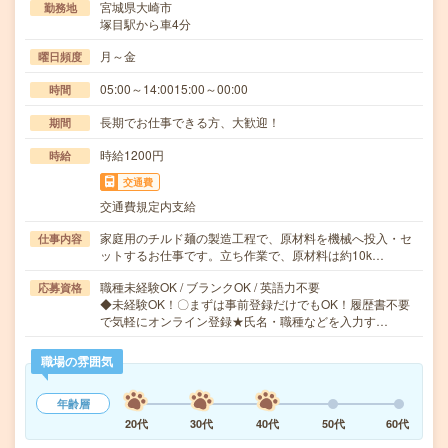
宮城県大崎市
勤務地
塚目駅から車4分
月～金
曜日頻度
05:00～14:0015:00～00:00
時間
長期でお仕事できる方、大歓迎！
期間
時給1200円
時給
交通費
交通費規定内支給
家庭用のチルド麺の製造工程で、原材料を機械へ投入・セ
仕事内容
ットするお仕事です。立ち作業で、原材料は約10k…
職種未経験OK / ブランクOK / 英語力不要
応募資格
◆未経験OK！〇まずは事前登録だけでもOK！履歴書不要
で気軽にオンライン登録★氏名・職種などを入力す…
職場の雰囲気
年齢層
20代
30代
40代
50代
60代