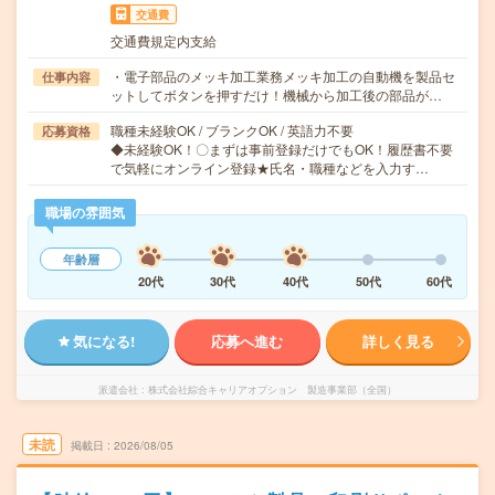
交通費
交通費規定内支給
・電子部品のメッキ加工業務メッキ加工の自動機を製品セ
仕事内容
ットしてボタンを押すだけ！機械から加工後の部品が…
職種未経験OK / ブランクOK / 英語力不要
応募資格
◆未経験OK！〇まずは事前登録だけでもOK！履歴書不要
で気軽にオンライン登録★氏名・職種などを入力す…
職場の雰囲気
年齢層
20代
30代
40代
50代
60代
気になる!
応募へ進む
詳しく見る
派遣会社
株式会社綜合キャリアオプション 製造事業部（全国）
未読
掲載日
2026/08/05