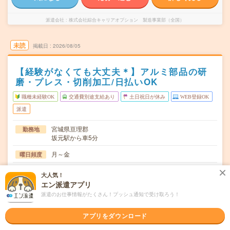
派遣会社
株式会社綜合キャリアオプション 製造事業部（全国）
未読
掲載日
2026/08/05
【経験がなくても大丈夫＊】アルミ部品の研
磨・プレス・切削加工/日払いOK
職種未経験OK
交通費別途支給あり
土日祝日が休み
WEB登録OK
派遣
宮城県亘理郡
勤務地
坂元駅から車5分
月～金
曜日頻度
08:15～17:0016:50～01:3517:50～02:35
時間
大人気！
エン派遣アプリ
長期でお仕事できる方、大歓迎！
期間
派遣のお仕事情報がたくさん！プッシュ通知で受け取ろう！
時給1250円
時給
アプリをダウンロード
交通費