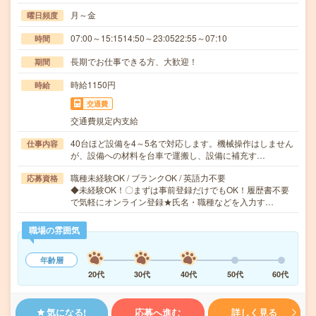
月～金
曜日頻度
07:00～15:1514:50～23:0522:55～07:10
時間
長期でお仕事できる方、大歓迎！
期間
時給1150円
時給
交通費
交通費規定内支給
40台ほど設備を4～5名で対応します。機械操作はしません
仕事内容
が、設備への材料を台車で運搬し、設備に補充す…
職種未経験OK / ブランクOK / 英語力不要
応募資格
◆未経験OK！〇まずは事前登録だけでもOK！履歴書不要
で気軽にオンライン登録★氏名・職種などを入力す…
職場の雰囲気
年齢層
20代
30代
40代
50代
60代
気になる!
応募へ進む
詳しく見る