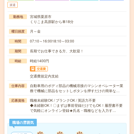
派遣
宮城県栗原市
勤務地
くりこま高原駅から車18分
月～金
曜日頻度
07:10～16:0018:10～03:00
時間
長期でお仕事できる方、大歓迎！
期間
時給1400円
時給
交通費
交通費規定内支給
自動車用のボディ部品の機械溶接のマシンオペレーター業
仕事内容
務で機械に部品をセットしボタンを押すだけの簡単な…
職種未経験OK / ブランクOK / 英語力不要
応募資格
◆未経験OK！〇まずは事前登録だけでもOK！履歴書不要
で気軽にオンライン登録★氏名・職種などを入力す…
職場の雰囲気