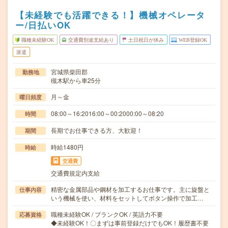
【未経験でも活躍できる！】機械オペレータ
ー/日払いOK
職種未経験OK
交通費別途支給あり
土日祝日が休み
WEB登録OK
派遣
宮城県柴田郡
勤務地
槻木駅から車25分
月～金
曜日頻度
08:00～16:2016:00～00:2000:00～08:20
時間
長期でお仕事できる方、大歓迎！
期間
時給1480円
時給
交通費
交通費規定内支給
精密な金属部品や鋼材を加工するお仕事です。主に旋盤と
仕事内容
いう機械を使い、材料をセットしてボタン操作で加工…
職種未経験OK / ブランクOK / 英語力不要
応募資格
◆未経験OK！〇まずは事前登録だけでもOK！履歴書不要