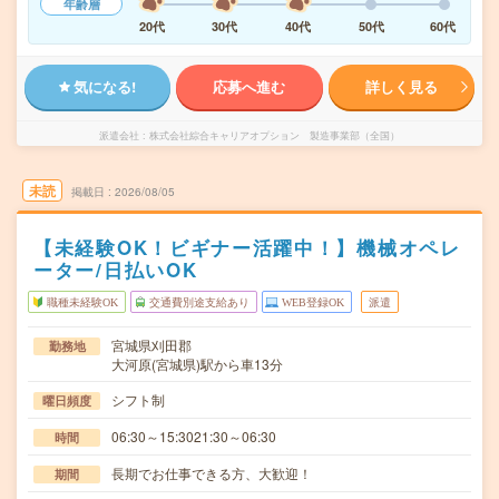
年齢層
20代
30代
40代
50代
60代
気になる!
応募へ進む
詳しく見る
派遣会社
株式会社綜合キャリアオプション 製造事業部（全国）
未読
掲載日
2026/08/05
【未経験OK！ビギナー活躍中！】機械オペレ
ーター/日払いOK
職種未経験OK
交通費別途支給あり
WEB登録OK
派遣
宮城県刈田郡
勤務地
大河原(宮城県)駅から車13分
シフト制
曜日頻度
06:30～15:3021:30～06:30
時間
長期でお仕事できる方、大歓迎！
期間