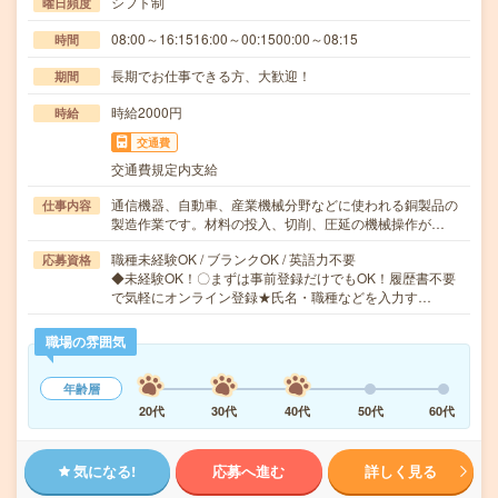
シフト制
曜日頻度
08:00～16:1516:00～00:1500:00～08:15
時間
長期でお仕事できる方、大歓迎！
期間
時給2000円
時給
交通費
交通費規定内支給
通信機器、自動車、産業機械分野などに使われる銅製品の
仕事内容
製造作業です。材料の投入、切削、圧延の機械操作が…
職種未経験OK / ブランクOK / 英語力不要
応募資格
◆未経験OK！〇まずは事前登録だけでもOK！履歴書不要
で気軽にオンライン登録★氏名・職種などを入力す…
職場の雰囲気
年齢層
20代
30代
40代
50代
60代
気になる!
応募へ進む
詳しく見る