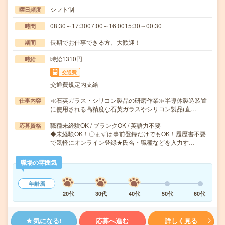
シフト制
曜日頻度
08:30～17:3007:00～16:0015:30～00:30
時間
長期でお仕事できる方、大歓迎！
期間
時給1310円
時給
交通費
交通費規定内支給
≪石英ガラス・シリコン製品の研磨作業≫半導体製造装置
仕事内容
に使用される高精度な石英ガラスやシリコン製品(直…
職種未経験OK / ブランクOK / 英語力不要
応募資格
◆未経験OK！〇まずは事前登録だけでもOK！履歴書不要
で気軽にオンライン登録★氏名・職種などを入力す…
職場の雰囲気
年齢層
20代
30代
40代
50代
60代
気になる!
応募へ進む
詳しく見る