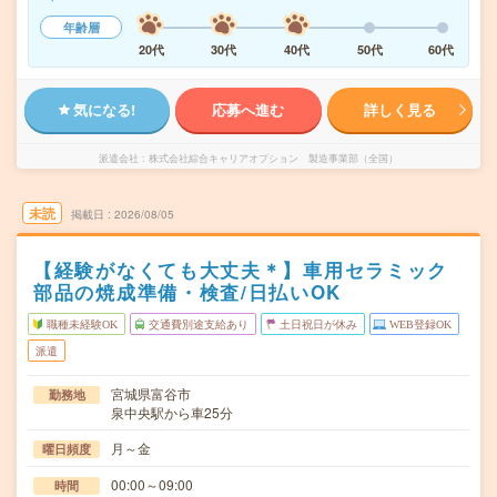
年齢層
20代
30代
40代
50代
60代
気になる!
応募へ進む
詳しく見る
派遣会社
株式会社綜合キャリアオプション 製造事業部（全国）
未読
掲載日
2026/08/05
【経験がなくても大丈夫＊】車用セラミック
部品の焼成準備・検査/日払いOK
職種未経験OK
交通費別途支給あり
土日祝日が休み
WEB登録OK
派遣
宮城県富谷市
勤務地
泉中央駅から車25分
月～金
曜日頻度
00:00～09:00
時間