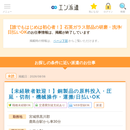
メニュー
気になる!
ログイン
検索
【誰でもはじめは初心者！】石英ガラス部品の研磨・洗浄/
日払いOK
のお仕事情報は、掲載が終了しています
掲載時の情報は、
ページ下部
からご覧いただけます。
お探しの条件に近い派遣のお仕事
未読
掲載日
2026/08/06
【未経験者歓迎！】銅製品の原料投入・圧
延・切削・機械操作・運搬/日払いOK
職種未経験OK
交通費別途支給あり
WEB登録OK
派遣
宮城県黒川郡
勤務地
鹿島台駅から車30分