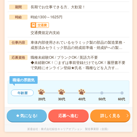
長期でお仕事できる方、大歓迎！
期間
時給1300～1625円
時給
交通費
交通費規定内支給
車体内部使用されているセラミック製の部品の製造業務・
仕事内容
成形済みセラミック部品の焼成前準備・焼成炉への製…
職種未経験OK / ブランクOK / 英語力不要
応募資格
◆未経験OK！〇まずは事前登録だけでもOK！履歴書不要
で気軽にオンライン登録★氏名・職種などを入力す…
職場の雰囲気
年齢層
20代
30代
40代
50代
60代
気になる!
応募へ進む
詳しく見る
派遣会社
株式会社綜合キャリアオプション 製造事業部（全国）