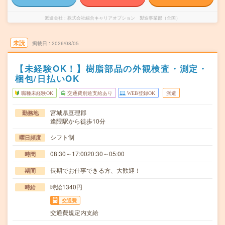
派遣会社
株式会社綜合キャリアオプション 製造事業部（全国）
未読
掲載日
2026/08/05
【未経験OK！】樹脂部品の外観検査・測定・
梱包/日払いOK
職種未経験OK
交通費別途支給あり
WEB登録OK
派遣
宮城県亘理郡
勤務地
逢隈駅から徒歩10分
シフト制
曜日頻度
08:30～17:0020:30～05:00
時間
長期でお仕事できる方、大歓迎！
期間
時給1340円
時給
交通費
交通費規定内支給