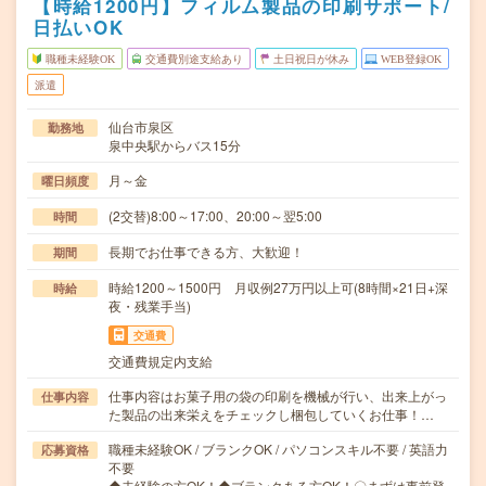
【時給1200円】フィルム製品の印刷サポート/
日払いOK
職種未経験OK
交通費別途支給あり
土日祝日が休み
WEB登録OK
派遣
仙台市泉区
勤務地
泉中央駅からバス15分
月～金
曜日頻度
(2交替)8:00～17:00、20:00～翌5:00
時間
長期でお仕事できる方、大歓迎！
期間
時給1200～1500円 月収例27万円以上可(8時間×21日+深
時給
夜・残業手当)
交通費
交通費規定内支給
仕事内容はお菓子用の袋の印刷を機械が行い、出来上がっ
仕事内容
た製品の出来栄えをチェックし梱包していくお仕事！…
職種未経験OK / ブランクOK / パソコンスキル不要 / 英語力
応募資格
不要
◆未経験の方OK！◆ブランクある方OK！〇まずは事前登