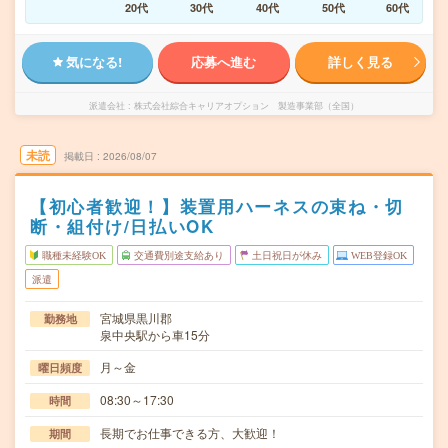
20代
30代
40代
50代
60代
気になる!
応募へ進む
詳しく見る
派遣会社
株式会社綜合キャリアオプション 製造事業部（全国）
未読
掲載日
2026/08/07
【初心者歓迎！】装置用ハーネスの束ね・切
断・組付け/日払いOK
職種未経験OK
交通費別途支給あり
土日祝日が休み
WEB登録OK
派遣
宮城県黒川郡
勤務地
泉中央駅から車15分
月～金
曜日頻度
08:30～17:30
時間
長期でお仕事できる方、大歓迎！
期間