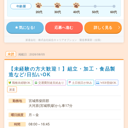
年齢層
20代
30代
40代
50代
60代
気になる!
応募へ進む
詳しく見る
派遣会社
株式会社綜合キャリアオプション 製造事業部（全国）
未読
掲載日
2026/08/05
【未経験の方大歓迎！】組立・加工・食品製
造など/日払いOK
職種未経験OK
交通費別途支給あり
土日祝日が休み
WEB登録OK
派遣
宮城県柴田郡
勤務地
大河原(宮城県)駅から車17分
月～金
曜日頻度
08:00～16:45
時間