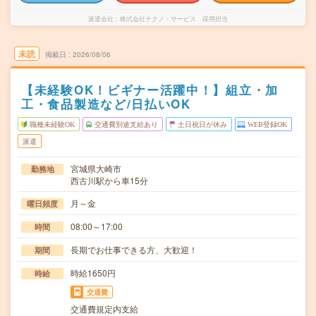
派遣会社
株式会社テクノ・サービス 採用担当
未読
掲載日
2026/08/06
【未経験OK！ビギナー活躍中！】組立・加
工・食品製造など/日払いOK
職種未経験OK
交通費別途支給あり
土日祝日が休み
WEB登録OK
派遣
宮城県大崎市
勤務地
西古川駅から車15分
月～金
曜日頻度
08:00～17:00
時間
長期でお仕事できる方、大歓迎！
期間
時給1650円
時給
交通費
交通費規定内支給