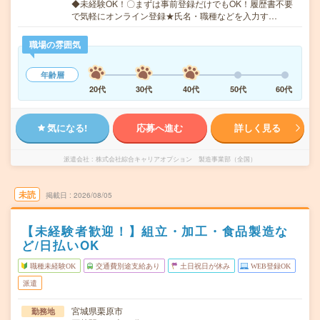
◆未経験OK！〇まずは事前登録だけでもOK！履歴書不要
で気軽にオンライン登録★氏名・職種などを入力す…
職場の雰囲気
年齢層
20代
30代
40代
50代
60代
気になる!
応募へ進む
詳しく見る
派遣会社
株式会社綜合キャリアオプション 製造事業部（全国）
未読
掲載日
2026/08/05
【未経験者歓迎！】組立・加工・食品製造な
ど/日払いOK
職種未経験OK
交通費別途支給あり
土日祝日が休み
WEB登録OK
派遣
宮城県栗原市
勤務地