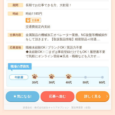
長期でお仕事できる方、大歓迎！
期間
時給1185円
時給
交通費
交通費規定内支給
金属製品の機械加工オペレーター業務。NC旋盤等機械操作
仕事内容
をして頂きます。【取扱製品情報】精密部品≪待遇…
職種未経験OK / ブランクOK / 英語力不要
応募資格
◆未経験OK！〇まずは事前登録だけでもOK！履歴書不要
で気軽にオンライン登録★氏名・職種などを入力す…
職場の雰囲気
年齢層
20代
30代
40代
50代
60代
気になる!
応募へ進む
詳しく見る
派遣会社
株式会社綜合キャリアオプション 製造事業部（全国）