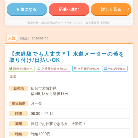
気になる!
応募へ進む
詳しく見る
派遣会社
株式会社綜合キャリアオプション 製造事業部（全国）
未読
掲載日
2026/08/05
【未経験でも大丈夫＊】水道メーターの蓋を
取り付け/日払いOK
職種未経験OK
交通費別途支給あり
土日祝日が休み
WEB登録OK
派遣
仙台市宮城野区
勤務地
福田町駅から徒歩13分
月～金
曜日頻度
08:30～17:15
時間
長期でお仕事できる方、大歓迎！
期間
時給1200円
時給