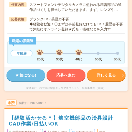
スマートフォンやデジタルカメラに使われる精密部品の試
仕事内容
作品づくりを担当していただきます。まず、レンズや…
ブランクOK / 英語力不要
応募資格
◆経験者歓迎！〇まずは事前登録だけでもOK！履歴書不要
で気軽にオンライン登録★氏名・職種などを入力す…
職場の雰囲気
年齢層
20代
30代
40代
50代
60代
気になる!
応募へ進む
詳しく見る
派遣会社
株式会社綜合キャリアオプション 製造事業部（全国）
未読
掲載日
2026/08/07
【経験活かせる＊】航空機部品の治具設計
CAD作業/日払いOK