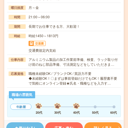
月～金
曜日頻度
21:00～06:00
時間
長期でお仕事できる方、大歓迎！
期間
時給1450～1813円
時給
交通費
交通費規定内支給
アルミニウム製品の加工作業前準備、検査、ラック取り付
仕事内容
け前のねじ部品準備、寸法測定などをしていただきま…
職種未経験OK / ブランクOK / 英語力不要
応募資格
◆未経験OK！〇まずは事前登録だけでもOK！履歴書不要
で気軽にオンライン登録★氏名・職種などを入力す…
職場の雰囲気
年齢層
20代
30代
40代
50代
60代
気になる!
応募へ進む
詳しく見る