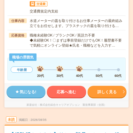
交通費
交通費規定内支給
水道メーターの蓋を取り付けるお仕事メーターの最終組み
仕事内容
立てをお任せします。プラスチックの蓋を取り付ける…
職種未経験OK / ブランクOK / 英語力不要
応募資格
◆未経験OK！〇まずは事前登録だけでもOK！履歴書不要
で気軽にオンライン登録★氏名・職種などを入力す…
職場の雰囲気
年齢層
20代
30代
40代
50代
60代
気になる!
応募へ進む
詳しく見る
派遣会社
株式会社綜合キャリアオプション 製造事業部（全国）
未読
掲載日
2026/08/05