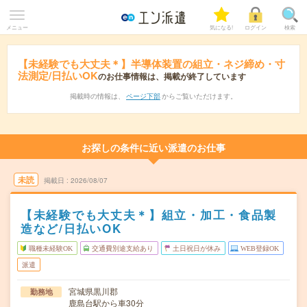
メニュー
気になる!
ログイン
検索
【未経験でも大丈夫＊】半導体装置の組立・ネジ締め・寸
法測定/日払いOK
のお仕事情報は、掲載が終了しています
掲載時の情報は、
ページ下部
からご覧いただけます。
お探しの条件に近い派遣のお仕事
未読
掲載日
2026/08/07
【未経験でも大丈夫＊】組立・加工・食品製
造など/日払いOK
職種未経験OK
交通費別途支給あり
土日祝日が休み
WEB登録OK
派遣
宮城県黒川郡
勤務地
鹿島台駅から車30分