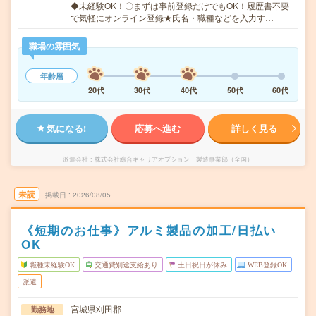
◆未経験OK！〇まずは事前登録だけでもOK！履歴書不要
で気軽にオンライン登録★氏名・職種などを入力す…
職場の雰囲気
年齢層
20代
30代
40代
50代
60代
気になる!
応募へ進む
詳しく見る
派遣会社
株式会社綜合キャリアオプション 製造事業部（全国）
未読
掲載日
2026/08/05
《短期のお仕事》アルミ製品の加工/日払い
OK
職種未経験OK
交通費別途支給あり
土日祝日が休み
WEB登録OK
派遣
宮城県刈田郡
勤務地