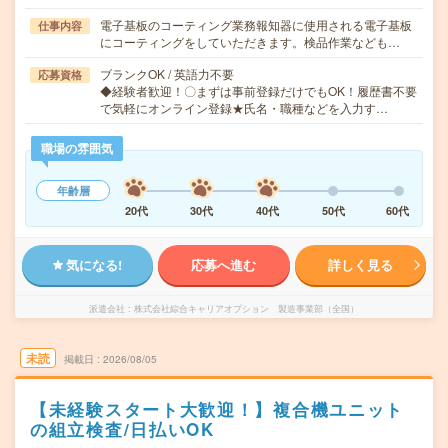
電子基板のコーティング業務報知器に使用される電子基板
仕事内容
にコーティングをしていただきます。検品作業なども…
ブランクOK / 英語力不要
応募資格
◆経験者歓迎！〇まずは事前登録だけでもOK！履歴書不要
で気軽にオンライン登録★氏名・職種などを入力す…
職場の雰囲気
年齢層
20代
30代
40代
50代
60代
気になる!
応募へ進む
詳しく見る
派遣会社
株式会社綜合キャリアオプション 製造事業部（全国）
未読
掲載日
2026/08/05
【未経験スタート大歓迎！】複合機ユニット
の組立検査/日払いOK