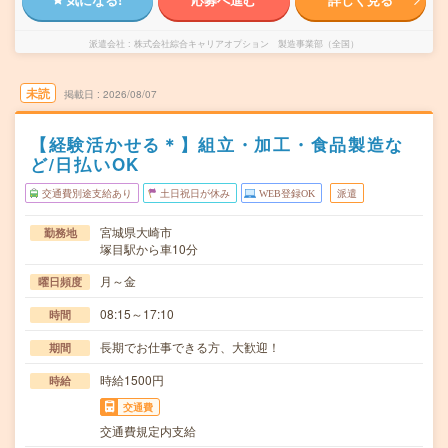
派遣会社
株式会社綜合キャリアオプション 製造事業部（全国）
未読
掲載日
2026/08/07
【経験活かせる＊】組立・加工・食品製造な
ど/日払いOK
交通費別途支給あり
土日祝日が休み
WEB登録OK
派遣
宮城県大崎市
勤務地
塚目駅から車10分
月～金
曜日頻度
08:15～17:10
時間
長期でお仕事できる方、大歓迎！
期間
時給1500円
時給
交通費
交通費規定内支給