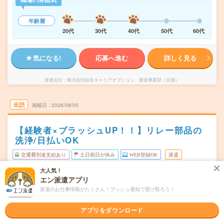
年齢層
20代
30代
40代
50代
60代
気になる!
応募へ進む
詳しく見る
派遣会社
株式会社綜合キャリアオプション 製造事業部（全国）
未読
掲載日
2026/08/05
【経験者×ブラッシュUP！！】リレー部品の
洗浄/日払いOK
交通費別途支給あり
土日祝日が休み
WEB登録OK
派遣
大人気！
宮城県白石市
勤務地
エン派遣アプリ
白石(宮城県)駅から車7分
派遣のお仕事情報がたくさん！プッシュ通知で受け取ろう！
月～金
曜日頻度
アプリをダウンロード
08:30～17:0008:30～16:4516:30～00:45
時間