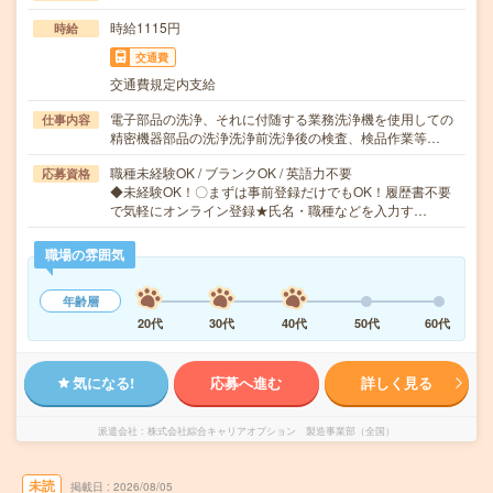
時給1115円
時給
交通費
交通費規定内支給
電子部品の洗浄、それに付随する業務洗浄機を使用しての
仕事内容
精密機器部品の洗浄洗浄前洗浄後の検査、検品作業等…
職種未経験OK / ブランクOK / 英語力不要
応募資格
◆未経験OK！〇まずは事前登録だけでもOK！履歴書不要
で気軽にオンライン登録★氏名・職種などを入力す…
職場の雰囲気
年齢層
20代
30代
40代
50代
60代
気になる!
応募へ進む
詳しく見る
派遣会社
株式会社綜合キャリアオプション 製造事業部（全国）
未読
掲載日
2026/08/05