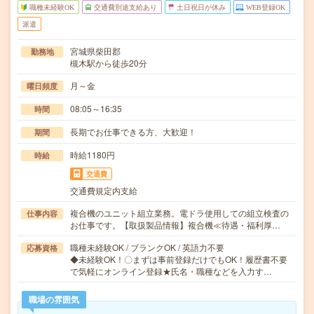
職種未経験OK
交通費別途支給あり
土日祝日が休み
WEB登録OK
派遣
宮城県柴田郡
勤務地
槻木駅から徒歩20分
月～金
曜日頻度
08:05～16:35
時間
長期でお仕事できる方、大歓迎！
期間
時給1180円
時給
交通費
交通費規定内支給
複合機のユニット組立業務。電ドラ使用しての組立検査の
仕事内容
お仕事です。【取扱製品情報】複合機≪待遇・福利厚…
職種未経験OK / ブランクOK / 英語力不要
応募資格
◆未経験OK！〇まずは事前登録だけでもOK！履歴書不要
で気軽にオンライン登録★氏名・職種などを入力す…
職場の雰囲気