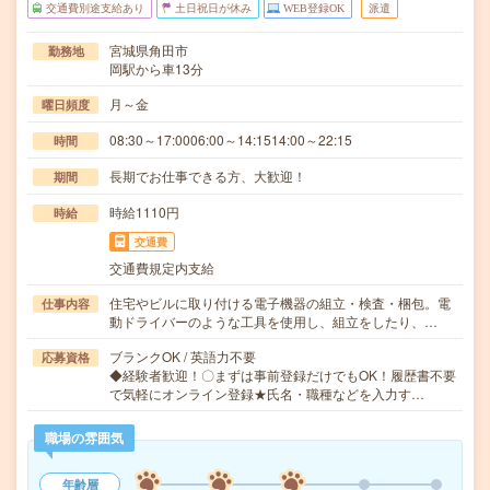
交通費別途支給あり
土日祝日が休み
WEB登録OK
派遣
宮城県角田市
勤務地
岡駅から車13分
月～金
曜日頻度
08:30～17:0006:00～14:1514:00～22:15
時間
長期でお仕事できる方、大歓迎！
期間
時給1110円
時給
交通費
交通費規定内支給
住宅やビルに取り付ける電子機器の組立・検査・梱包。電
仕事内容
動ドライバーのような工具を使用し、組立をしたり、…
ブランクOK / 英語力不要
応募資格
◆経験者歓迎！〇まずは事前登録だけでもOK！履歴書不要
で気軽にオンライン登録★氏名・職種などを入力す…
職場の雰囲気
年齢層