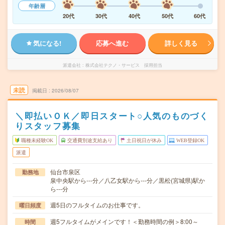
年齢層
20代
30代
40代
50代
60代
気になる!
応募へ進む
詳しく見る
派遣会社
株式会社テクノ・サービス 採用担当
未読
掲載日
2026/08/07
＼即払いＯＫ／即日スタート○人気のものづく
りスタッフ募集
職種未経験OK
交通費別途支給あり
土日祝日が休み
WEB登録OK
派遣
仙台市泉区
勤務地
泉中央駅から---分／八乙女駅から---分／黒松(宮城県)駅か
ら---分
週5日のフルタイムのお仕事です。
曜日頻度
週5フルタイムがメインです！＜勤務時間の例＞8:00～
時間