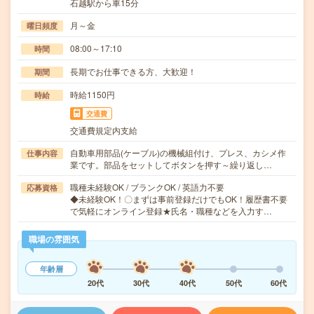
石越駅から車15分
月～金
曜日頻度
08:00～17:10
時間
長期でお仕事できる方、大歓迎！
期間
時給1150円
時給
交通費
交通費規定内支給
自動車用部品(ケーブル)の機械組付け、プレス、カシメ作
仕事内容
業です。部品をセットしてボタンを押す～繰り返し…
職種未経験OK / ブランクOK / 英語力不要
応募資格
◆未経験OK！〇まずは事前登録だけでもOK！履歴書不要
で気軽にオンライン登録★氏名・職種などを入力す…
職場の雰囲気
年齢層
20代
30代
40代
50代
60代