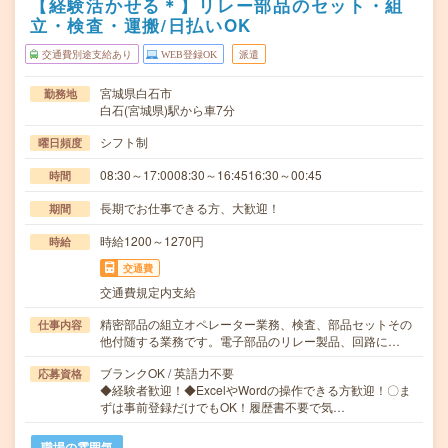
【経験活かせる＊】リレー部品のセット・組
立・検査・運搬/日払いOK
交通費別途支給あり
WEB登録OK
派遣
宮城県白石市
勤務地
白石(宮城県)駅から車7分
シフト制
曜日頻度
08:30～17:0008:30～16:4516:30～00:45
時間
長期でお仕事できる方、大歓迎！
期間
時給1200～1270円
時給
交通費
交通費規定内支給
精密部品の組立オペレーター業務、検査、部品セットその
仕事内容
他付随する業務です。電子部品のリレー製品、回路に…
ブランクOK / 英語力不要
応募資格
◆経験者歓迎！◆ExcelやWordの操作できる方歓迎！〇ま
ずは事前登録だけでもOK！履歴書不要で気…
職場の雰囲気