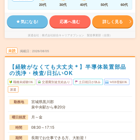
20代
30代
40代
50代
60代
気になる!
応募へ進む
詳しく見る
派遣会社
株式会社綜合キャリアオプション 製造事業部（全国）
未読
掲載日
2026/08/05
【経験がなくても大丈夫＊】半導体装置部品
の洗浄・検査/日払いOK
職種未経験OK
交通費別途支給あり
土日祝日が休み
WEB登録OK
派遣
宮城県黒川郡
勤務地
泉中央駅から車20分
月～金
曜日頻度
08:30～17:15
時間
長期でお仕事できる方、大歓迎！
期間