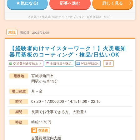
気になる!
応募へ進む
詳しく見る
派遣会社
株式会社綜合キャリアオプション 製造事業部（全国）
未読
掲載日
2026/08/05
【経験者向けマイスターワーク！】火災報知
器用基板のコーティング・検品/日払いOK
交通費別途支給あり
土日祝日が休み
WEB登録OK
派遣
宮城県角田市
勤務地
岡駅から車13分
月～金
曜日頻度
08:30～17:0006:00～14:1514:00～22:15
時間
長期でお仕事できる方、大歓迎！
期間
時給1170円
時給
交通費
交通費規定内支給