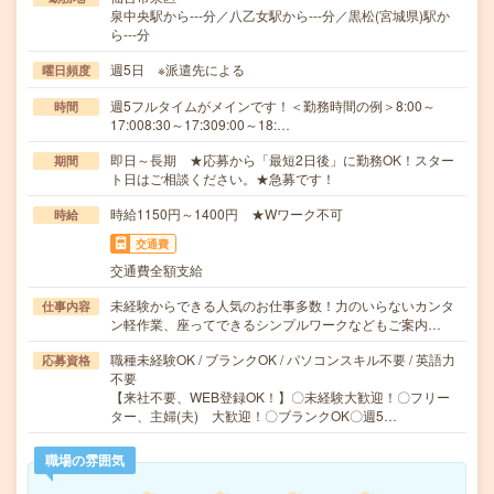
泉中央駅から---分／八乙女駅から---分／黒松(宮城県)駅か
ら---分
週5日 ※派遣先による
曜日頻度
週5フルタイムがメインです！＜勤務時間の例＞8:00～
時間
17:008:30～17:309:00～18:…
即日～長期 ★応募から「最短2日後」に勤務OK！スター
期間
ト日はご相談ください。★急募です！
時給1150円～1400円 ★Wワーク不可
時給
交通費
交通費全額支給
未経験からできる人気のお仕事多数！力のいらないカンタ
仕事内容
ン軽作業、座ってできるシンプルワークなどもご案内…
職種未経験OK / ブランクOK / パソコンスキル不要 / 英語力
応募資格
不要
【来社不要、WEB登録OK！】〇未経験大歓迎！〇フリー
ター、主婦(夫) 大歓迎！〇ブランクOK〇週5…
職場の雰囲気