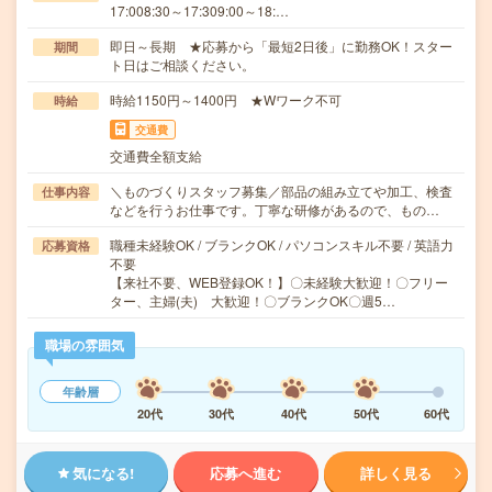
17:008:30～17:309:00～18:…
即日～長期 ★応募から「最短2日後」に勤務OK！スター
期間
ト日はご相談ください。
時給1150円～1400円 ★Wワーク不可
時給
交通費
交通費全額支給
＼ものづくりスタッフ募集／部品の組み立てや加工、検査
仕事内容
などを行うお仕事です。丁寧な研修があるので、もの…
職種未経験OK / ブランクOK / パソコンスキル不要 / 英語力
応募資格
不要
【来社不要、WEB登録OK！】〇未経験大歓迎！〇フリー
ター、主婦(夫) 大歓迎！〇ブランクOK〇週5…
職場の雰囲気
年齢層
20代
30代
40代
50代
60代
気になる!
応募へ進む
詳しく見る