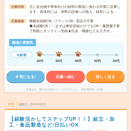
主に化合物半導体向けの材料の製造に係わる作業に従事し
仕事内容
ます。具体的には、原料の設備への投入、鋳型による…
職種未経験OK / ブランクOK / 英語力不要
応募資格
◆未経験OK！〇まずは事前登録だけでもOK！履歴書不要
で気軽にオンライン登録★氏名・職種などを入力す…
職場の雰囲気
年齢層
20代
30代
40代
50代
60代
気になる!
応募へ進む
詳しく見る
派遣会社
株式会社綜合キャリアオプション 製造事業部（全国）
未読
掲載日
2026/08/05
【経験活かしてステップUP！！】組立・加
工・食品製造など/日払いOK