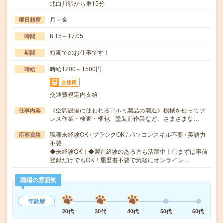
北白川駅から車15分
月～金
曜日頻度
8:15～17:05
時間
短期でのお仕事です！
期間
時給1200～1500円
時給
交通費
交通費規定内支給
《空調設備に使われるアルミ製品の製造》機械を使ってプ
仕事内容
レス作業・検査・梱包、塗装前作業など、さまざまな…
職種未経験OK / ブランクOK / パソコンスキル不要 / 英語力
応募資格
不要
◆未経験OK！◆製造経験のある方も活躍中！〇まずは事前
登録だけでもOK！履歴書不要で気軽にオンライン…
職場の雰囲気
年齢層
20代
30代
40代
50代
60代