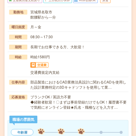
交通費別途支給あり
土日祝日が休み
WEB登録OK
派遣
宮城県名取市
勤務地
館腰駅から---分
月～金
曜日頻度
08:30～17:30
時間
長期でお仕事できる方、大歓迎！
期間
時給1580円
時給
交通費
交通費規定内支給
部品製造におけるCAD業務治具設計に関わるCADを使用し
仕事内容
た設計業務特定の3Dキャドソフトを使用して業…
ブランクOK / 英語力不要
応募資格
◆経験者歓迎！〇まずは事前登録だけでもOK！履歴書不要
で気軽にオンライン登録★氏名・職種などを入力す…
職場の雰囲気
年齢層