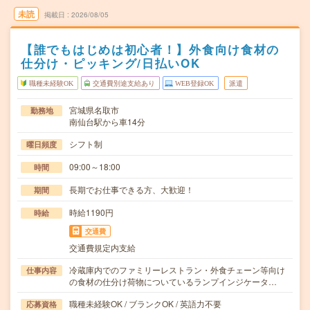
未読
掲載日
2026/08/05
【誰でもはじめは初心者！】外食向け食材の
仕分け・ピッキング/日払いOK
職種未経験OK
交通費別途支給あり
WEB登録OK
派遣
宮城県名取市
勤務地
南仙台駅から車14分
シフト制
曜日頻度
09:00～18:00
時間
長期でお仕事できる方、大歓迎！
期間
時給1190円
時給
交通費
交通費規定内支給
冷蔵庫内でのファミリーレストラン・外食チェーン等向け
仕事内容
の食材の仕分け荷物についているランプインジケータ…
職種未経験OK / ブランクOK / 英語力不要
応募資格