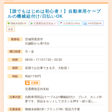
【誰でもはじめは初心者！】自動車用ケーブ
ルの機械組付け/日払いOK
職種未経験OK
交通費別途支給あり
土日祝日が休み
WEB登録OK
派遣
宮城県栗原市
勤務地
石越駅から車15分
月～金
曜日頻度
08:00～17:1017:20～02:30
時間
長期でお仕事できる方、大歓迎！
期間
時給1150円
時給
交通費
交通費規定内支給
自動車用部品(ケーブル)の機械組付け、プレス、カシメ作
仕事内容
業です。部品をセットしてボタンを押す～繰り返し…
職種未経験OK / ブランクOK / 英語力不要
応募資格