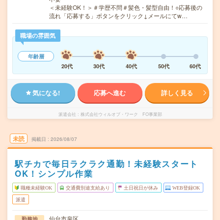
＜未経験OK！＞＃学歴不問＃髪色・髪型自由！○応募後の
流れ「応募する」ボタンをクリック↓メールにてw…
職場の雰囲気
年齢層
20代
30代
40代
50代
60代
気になる!
応募へ進む
詳しく見る
派遣会社
株式会社ウィルオブ・ワーク FO事業部
未読
掲載日
2026/08/07
駅チカで毎日ラクラク通勤！未経験スタート
OK！シンプル作業
職種未経験OK
交通費別途支給あり
土日祝日が休み
WEB登録OK
派遣
仙台市泉区
勤務地