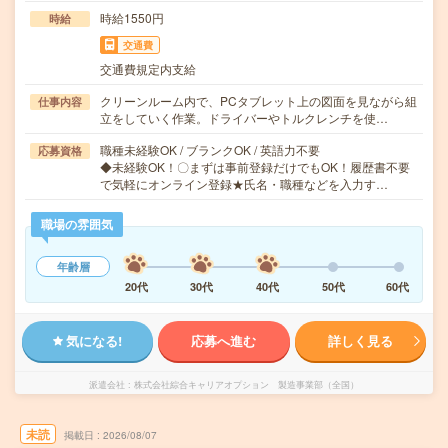
時給1550円
時給
交通費
交通費規定内支給
クリーンルーム内で、PCタブレット上の図面を見ながら組
仕事内容
立をしていく作業。ドライバーやトルクレンチを使…
職種未経験OK / ブランクOK / 英語力不要
応募資格
◆未経験OK！〇まずは事前登録だけでもOK！履歴書不要
で気軽にオンライン登録★氏名・職種などを入力す…
職場の雰囲気
年齢層
20代
30代
40代
50代
60代
気になる!
応募へ進む
詳しく見る
派遣会社
株式会社綜合キャリアオプション 製造事業部（全国）
未読
掲載日
2026/08/07