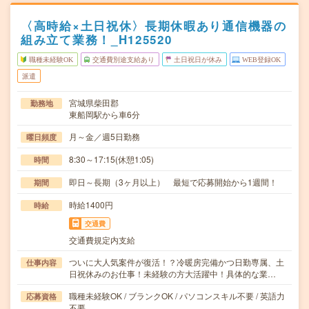
〈高時給×土日祝休〉長期休暇あり通信機器の
組み立て業務！_H125520
職種未経験OK
交通費別途支給あり
土日祝日が休み
WEB登録OK
派遣
宮城県柴田郡
勤務地
東船岡駅から車6分
月～金／週5日勤務
曜日頻度
8:30～17:15(休憩1:05)
時間
即日～長期（3ヶ月以上） 最短で応募開始から1週間！
期間
時給1400円
時給
交通費
交通費規定内支給
ついに大人気案件が復活！？冷暖房完備かつ日勤専属、土
仕事内容
日祝休みのお仕事！未経験の方大活躍中！具体的な業…
職種未経験OK / ブランクOK / パソコンスキル不要 / 英語力
応募資格
不要