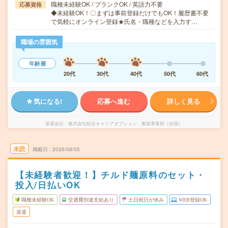
職種未経験OK / ブランクOK / 英語力不要
応募資格
◆未経験OK！〇まずは事前登録だけでもOK！履歴書不要
で気軽にオンライン登録★氏名・職種などを入力す…
職場の雰囲気
年齢層
20代
30代
40代
50代
60代
気になる!
応募へ進む
詳しく見る
派遣会社
株式会社綜合キャリアオプション 製造事業部（全国）
未読
掲載日
2026/08/05
【未経験者歓迎！】チルド麺原料のセット・
投入/日払いOK
職種未経験OK
交通費別途支給あり
土日祝日が休み
WEB登録OK
派遣