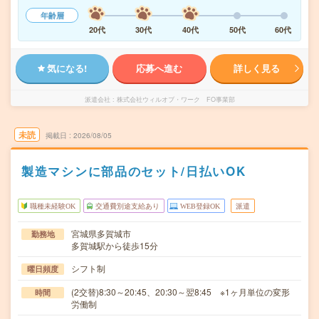
年齢層
20代
30代
40代
50代
60代
気になる!
応募へ進む
詳しく見る
派遣会社
株式会社ウィルオブ・ワーク FO事業部
未読
掲載日
2026/08/05
製造マシンに部品のセット/日払いOK
職種未経験OK
交通費別途支給あり
WEB登録OK
派遣
宮城県多賀城市
勤務地
多賀城駅から徒歩15分
シフト制
曜日頻度
(2交替)8:30～20:45、20:30～翌8:45 ※1ヶ月単位の変形
時間
労働制