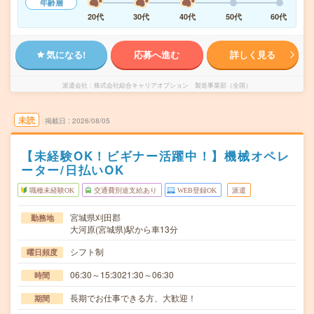
年齢層
20代
30代
40代
50代
60代
気になる!
応募へ進む
詳しく見る
派遣会社
株式会社綜合キャリアオプション 製造事業部（全国）
未読
掲載日
2026/08/05
【未経験OK！ビギナー活躍中！】機械オペレ
ーター/日払いOK
職種未経験OK
交通費別途支給あり
WEB登録OK
派遣
宮城県刈田郡
勤務地
大河原(宮城県)駅から車13分
シフト制
曜日頻度
06:30～15:3021:30～06:30
時間
長期でお仕事できる方、大歓迎！
期間