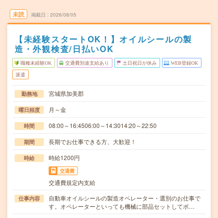
未読
掲載日
2026/08/05
【未経験スタートOK！】オイルシールの製
造・外観検査/日払いOK
職種未経験OK
交通費別途支給あり
土日祝日が休み
WEB登録OK
派遣
宮城県加美郡
勤務地
月～金
曜日頻度
08:00～16:4506:00～14:3014:20～22:50
時間
長期でお仕事できる方、大歓迎！
期間
時給1200円
時給
交通費
交通費規定内支給
自動車オイルシールの製造オペレーター・選別のお仕事で
仕事内容
す。オペレーターといっても機械に部品セットしてボ…