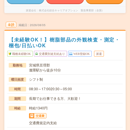
派遣会社
株式会社綜合キャリアオプション 製造事業部（全国）
未読
掲載日
2026/08/05
【未経験OK！】樹脂部品の外観検査・測定・
梱包/日払いOK
職種未経験OK
交通費別途支給あり
WEB登録OK
派遣
宮城県亘理郡
勤務地
逢隈駅から徒歩10分
シフト制
曜日頻度
08:30～17:0020:30～05:00
時間
長期でお仕事できる方、大歓迎！
期間
時給1340円
時給
交通費
交通費規定内支給