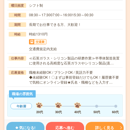
シフト制
曜日頻度
08:30～17:3007:00～16:0015:30～00:30
時間
長期でお仕事できる方、大歓迎！
期間
時給1310円
時給
交通費
交通費規定内支給
≪石英ガラス・シリコン製品の研磨作業≫半導体製造装置
仕事内容
に使用される高精度な石英ガラスやシリコン製品(直…
職種未経験OK / ブランクOK / 英語力不要
応募資格
◆未経験OK！〇まずは事前登録だけでもOK！履歴書不要
で気軽にオンライン登録★氏名・職種などを入力す…
職場の雰囲気
年齢層
20代
30代
40代
50代
60代
気になる!
応募へ進む
詳しく見る