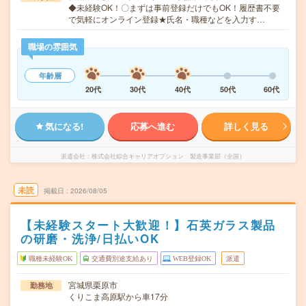
◆未経験OK！〇まずは事前登録だけでもOK！履歴書不要
で気軽にオンライン登録★氏名・職種などを入力す…
職場の雰囲気
年齢層
20代
30代
40代
50代
60代
気になる!
応募へ進む
詳しく見る
派遣会社
株式会社綜合キャリアオプション 製造事業部（全国）
未読
掲載日
2026/08/05
【未経験スタート大歓迎！】石英ガラス製品
の研磨・洗浄/日払いOK
職種未経験OK
交通費別途支給あり
WEB登録OK
派遣
宮城県栗原市
勤務地
くりこま高原駅から車17分