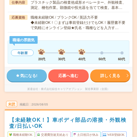
プラスチック製品の検査他成形オペレーター、外観検査、
仕事内容
測定、梱包作業。顕微鏡や投光器を当てて検査。基本…
職種未経験OK / ブランクOK / 英語力不要
応募資格
◆未経験OK！〇まずは事前登録だけでもOK！履歴書不要
で気軽にオンライン登録★氏名・職種などを入力す…
職場の雰囲気
年齢層
20代
30代
40代
50代
60代
気になる!
応募へ進む
詳しく見る
派遣会社
株式会社綜合キャリアオプション 製造事業部（全国）
未読
掲載日
2026/08/05
【未経験OK！】車ボディ部品の溶接・外観検
査/日払いOK
職種未経験OK
交通費別途支給あり
土日祝日が休み
WEB登録OK