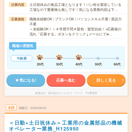
土日祝休みの食品工場となります！パン粉を製造している
仕事内容
工場なので重量物も無しです！気になる業務内容は下…
職種未経験OK / ブランクOK / パソコンスキル不要 / 英語力
応募資格
不要
＜未経験OK！＞＃学歴不問＃髪色・髪型自由！○応募後の
流れ「応募する」ボタンをクリック↓メールにてw…
職場の雰囲気
年齢層
20代
30代
40代
50代
60代
気になる!
応募へ進む
詳しく見る
派遣会社
株式会社ウィルオブ・ワーク FO事業部
未読
掲載日
2026/08/05
＜日勤×土日祝休み＞工業用の金属部品の機械
オペレーター業務_H125950