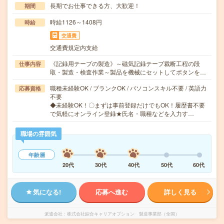
長期でお仕事できる方、大歓迎！
期間
時給1126～1408円
時給
交通費
交通費規定内支給
《記録用テープの製造》～磁気記録テープ裁断工程の段
仕事内容
取・製造・検査作業～製品を機械にセットしてボタンを…
職種未経験OK / ブランクOK / パソコンスキル不要 / 英語力
応募資格
不要
◆未経験OK！〇まずは事前登録だけでもOK！履歴書不要
で気軽にオンライン登録★氏名・職種などを入力す…
職場の雰囲気
年齢層
20代
30代
40代
50代
60代
気になる!
応募へ進む
詳しく見る
派遣会社
株式会社綜合キャリアオプション 製造事業部（全国）