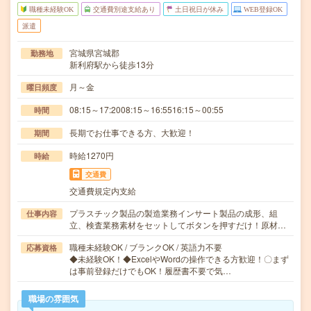
職種未経験OK
交通費別途支給あり
土日祝日が休み
WEB登録OK
派遣
宮城県宮城郡
勤務地
新利府駅から徒歩13分
月～金
曜日頻度
08:15～17:2008:15～16:5516:15～00:55
時間
長期でお仕事できる方、大歓迎！
期間
時給1270円
時給
交通費
交通費規定内支給
プラスチック製品の製造業務インサート製品の成形、組
仕事内容
立、検査業務素材をセットしてボタンを押すだけ！原材…
職種未経験OK / ブランクOK / 英語力不要
応募資格
◆未経験OK！◆ExcelやWordの操作できる方歓迎！〇まず
は事前登録だけでもOK！履歴書不要で気…
職場の雰囲気