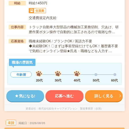
時給1450円
時給
交通費
交通費規定内支給
トラック自動車大型部品の機械加工業務切削、穴あけ、研
仕事内容
磨作業ボタン操作で自動的に加工されるので複雑な作…
職種未経験OK / ブランクOK / 英語力不要
応募資格
◆未経験OK！〇まずは事前登録だけでもOK！履歴書不要
で気軽にオンライン登録★氏名・職種などを入力す…
職場の雰囲気
年齢層
20代
30代
40代
50代
60代
気になる!
応募へ進む
詳しく見る
派遣会社
株式会社綜合キャリアオプション 製造事業部（全国）
未読
掲載日
2026/08/05