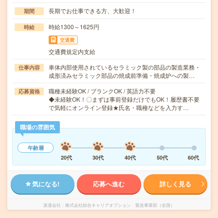
長期でお仕事できる方、大歓迎！
期間
時給1300～1625円
時給
交通費
交通費規定内支給
車体内部使用されているセラミック製の部品の製造業務・
仕事内容
成形済みセラミック部品の焼成前準備・焼成炉への製…
職種未経験OK / ブランクOK / 英語力不要
応募資格
◆未経験OK！〇まずは事前登録だけでもOK！履歴書不要
で気軽にオンライン登録★氏名・職種などを入力す…
職場の雰囲気
年齢層
20代
30代
40代
50代
60代
気になる!
応募へ進む
詳しく見る
派遣会社
株式会社綜合キャリアオプション 製造事業部（全国）