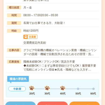
月～金
曜日頻度
08:00～17:0020:00～05:00
時間
長期でお仕事できる方、大歓迎！
期間
時給1200円
時給
交通費
交通費規定内支給
グラビア印刷機の機械オペレーション業務・機械にシリン
仕事内容
ダーの脱着・機械で自動洗浄されるためその管理・洗…
職種未経験OK / ブランクOK / 英語力不要
応募資格
◆未経験OK！〇まずは事前登録だけでもOK！履歴書不要
で気軽にオンライン登録★氏名・職種などを入力す…
職場の雰囲気
年齢層
20代
30代
40代
50代
60代