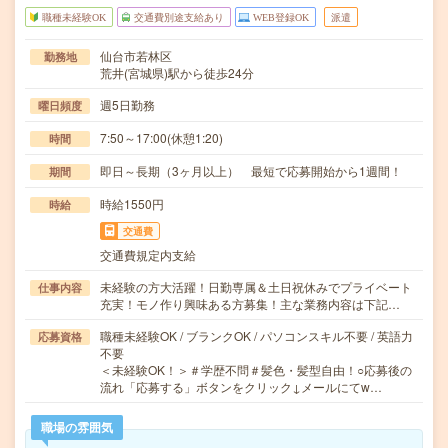
職種未経験OK
交通費別途支給あり
WEB登録OK
派遣
仙台市若林区
勤務地
荒井(宮城県)駅から徒歩24分
週5日勤務
曜日頻度
7:50～17:00(休憩1:20)
時間
即日～長期（3ヶ月以上） 最短で応募開始から1週間！
期間
時給1550円
時給
交通費
交通費規定内支給
未経験の方大活躍！日勤専属＆土日祝休みでプライベート
仕事内容
充実！モノ作り興味ある方募集！主な業務内容は下記…
職種未経験OK / ブランクOK / パソコンスキル不要 / 英語力
応募資格
不要
＜未経験OK！＞＃学歴不問＃髪色・髪型自由！○応募後の
流れ「応募する」ボタンをクリック↓メールにてw…
職場の雰囲気