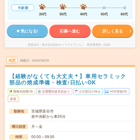
年齢層
20代
30代
40代
50代
60代
気になる!
応募へ進む
詳しく見る
派遣会社
株式会社綜合キャリアオプション 製造事業部（全国）
未読
掲載日
2026/08/05
【経験がなくても大丈夫＊】車用セラミック
部品の焼成準備・検査/日払いOK
職種未経験OK
交通費別途支給あり
土日祝日が休み
WEB登録OK
派遣
宮城県富谷市
勤務地
泉中央駅から車25分
月～金
曜日頻度
00:00～09:00
時間