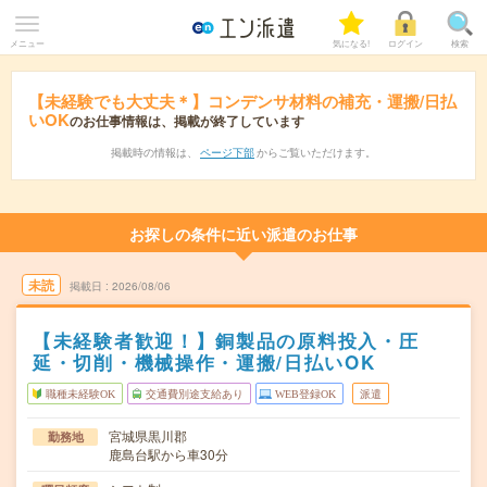
メニュー
気になる!
ログイン
検索
【未経験でも大丈夫＊】コンデンサ材料の補充・運搬/日払
いOK
のお仕事情報は、掲載が終了しています
掲載時の情報は、
ページ下部
からご覧いただけます。
お探しの条件に近い派遣のお仕事
未読
掲載日
2026/08/06
【未経験者歓迎！】銅製品の原料投入・圧
延・切削・機械操作・運搬/日払いOK
職種未経験OK
交通費別途支給あり
WEB登録OK
派遣
宮城県黒川郡
勤務地
鹿島台駅から車30分