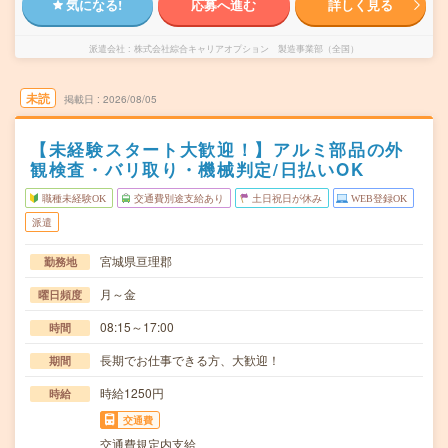
気になる!
応募へ進む
詳しく見る
派遣会社
株式会社綜合キャリアオプション 製造事業部（全国）
未読
掲載日
2026/08/05
【未経験スタート大歓迎！】アルミ部品の外
観検査・バリ取り・機械判定/日払いOK
職種未経験OK
交通費別途支給あり
土日祝日が休み
WEB登録OK
派遣
宮城県亘理郡
勤務地
月～金
曜日頻度
08:15～17:00
時間
長期でお仕事できる方、大歓迎！
期間
時給1250円
時給
交通費
交通費規定内支給