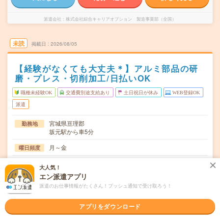
派遣会社
株式会社綜合キャリアオプション 製造事業部（全国）
未読
掲載日
2026/08/05
【経験がなくても大丈夫＊】アルミ部品の研
磨・プレス・切削加工/日払いOK
職種未経験OK
交通費別途支給あり
土日祝日が休み
WEB登録OK
派遣
宮城県亘理郡
勤務地
坂元駅から車5分
月～金
曜日頻度
08:15～17:0016:50～01:3517:50～02:35
時間
大人気！
エン派遣アプリ
長期でお仕事できる方、大歓迎！
期間
派遣のお仕事情報がたくさん！プッシュ通知で受け取ろう！
時給1250円
時給
アプリをダウンロード
交通費