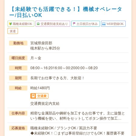
【未経験でも活躍できる！】機械オペレータ
ー/日払いOK
職種未経験OK
交通費別途支給あり
土日祝日が休み
WEB登録OK
派遣
宮城県柴田郡
勤務地
槻木駅から車25分
月～金
曜日頻度
08:00～16:2016:00～00:2000:00～08:20
時間
長期でお仕事できる方、大歓迎！
期間
時給1480円
時給
交通費
交通費規定内支給
精密な金属部品や鋼材を加工するお仕事です。主に旋盤と
仕事内容
いう機械を使い、材料をセットしてボタン操作で加工…
職種未経験OK / ブランクOK / 英語力不要
応募資格
◆未経験OK！〇まずは事前登録だけでもOK！履歴書不要