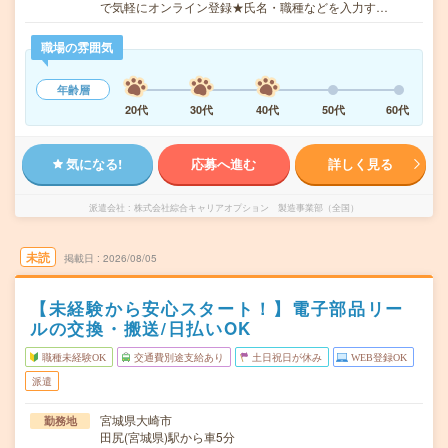
で気軽にオンライン登録★氏名・職種などを入力す…
職場の雰囲気
年齢層
20代
30代
40代
50代
60代
気になる!
応募へ進む
詳しく見る
派遣会社
株式会社綜合キャリアオプション 製造事業部（全国）
未読
掲載日
2026/08/05
【未経験から安心スタート！】電子部品リー
ルの交換・搬送/日払いOK
職種未経験OK
交通費別途支給あり
土日祝日が休み
WEB登録OK
派遣
宮城県大崎市
勤務地
田尻(宮城県)駅から車5分