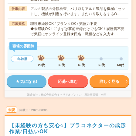
アルミ製品の外観検査、バリ取りアルミ製品を機械にセッ
仕事内容
トし、機械が判定を行います。またバリ取りをするO…
職種未経験OK / ブランクOK / 英語力不要
応募資格
◆未経験OK！〇まずは事前登録だけでもOK！履歴書不要
で気軽にオンライン登録★氏名・職種などを入力す…
職場の雰囲気
年齢層
20代
30代
40代
50代
60代
気になる!
応募へ進む
詳しく見る
派遣会社
株式会社綜合キャリアオプション 製造事業部（全国）
未読
掲載日
2026/08/05
【未経験の方も安心○】プラコネクターの成形
作業/日払いOK