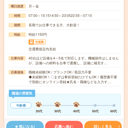
月～金
曜日頻度
07:00～15:1514:50～23:0522:55～07:10
時間
長期でお仕事できる方、大歓迎！
期間
時給1150円
時給
交通費
交通費規定内支給
40台ほど設備を4～5名で対応します。機械操作はしません
仕事内容
が、設備への材料を台車で運搬し、設備に補充す…
職種未経験OK / ブランクOK / 英語力不要
応募資格
◆未経験OK！〇まずは事前登録だけでもOK！履歴書不要
で気軽にオンライン登録★氏名・職種などを入力す…
職場の雰囲気
年齢層
20代
30代
40代
50代
60代
気になる!
応募へ進む
詳しく見る