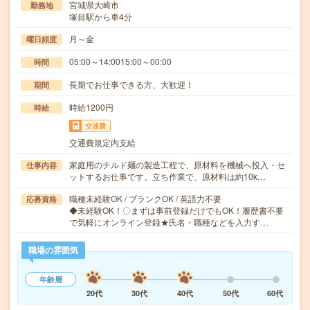
宮城県大崎市
勤務地
塚目駅から車4分
月～金
曜日頻度
05:00～14:0015:00～00:00
時間
長期でお仕事できる方、大歓迎！
期間
時給1200円
時給
交通費
交通費規定内支給
家庭用のチルド麺の製造工程で、原材料を機械へ投入・セ
仕事内容
ットするお仕事です。立ち作業で、原材料は約10k…
職種未経験OK / ブランクOK / 英語力不要
応募資格
◆未経験OK！〇まずは事前登録だけでもOK！履歴書不要
で気軽にオンライン登録★氏名・職種などを入力す…
職場の雰囲気
年齢層
20代
30代
40代
50代
60代