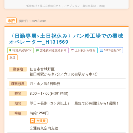
派遣会社
株式会社綜合キャリアオプション 製造事業部（全国）
未読
掲載日
2026/08/06
〈日勤専属×土日祝休み〉パン粉工場での機械
オペレーター_H131569
職種未経験OK
交通費別途支給あり
土日祝日が休み
WEB登録OK
派遣
仙台市宮城野区
勤務地
福田町駅から車7分／六丁の目駅から車7分
月～金／週5日勤務
曜日頻度
8:00～17:00(休憩1時間)
時間
即日～長期（3ヶ月以上） 最短で応募開始から1週間！
期間
時給1250円
時給
交通費
交通費規定内支給