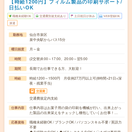
【時給1200円】フィルム製品の印刷サポート/
日払いOK
職種未経験OK
交通費別途支給あり
土日祝日が休み
WEB登録OK
派遣
仙台市泉区
勤務地
泉中央駅からバス15分
月～金
曜日頻度
(2交替)8:00～17:00、20:00～翌5:00
時間
長期でお仕事できる方、大歓迎！
期間
時給1200～1500円 月収例27万円以上可(8時間×21日+深
時給
夜・残業手当)
交通費
交通費規定内支給
仕事内容はお菓子用の袋の印刷を機械が行い、出来上がっ
仕事内容
た製品の出来栄えをチェックし梱包していくお仕事！…
職種未経験OK / ブランクOK / パソコンスキル不要 / 英語力
応募資格
不要
◆未経験の方OK！◆ブランクある方OK！〇まずは事前登