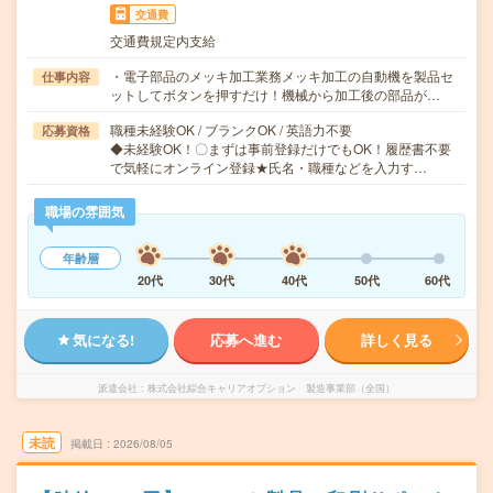
交通費
交通費規定内支給
・電子部品のメッキ加工業務メッキ加工の自動機を製品セ
仕事内容
ットしてボタンを押すだけ！機械から加工後の部品が…
職種未経験OK / ブランクOK / 英語力不要
応募資格
◆未経験OK！〇まずは事前登録だけでもOK！履歴書不要
で気軽にオンライン登録★氏名・職種などを入力す…
職場の雰囲気
年齢層
20代
30代
40代
50代
60代
気になる!
応募へ進む
詳しく見る
派遣会社
株式会社綜合キャリアオプション 製造事業部（全国）
未読
掲載日
2026/08/05