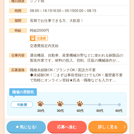
シフト制
曜日頻度
08:00～16:1516:00～00:1500:00～08:15
時間
長期でお仕事できる方、大歓迎！
期間
時給2000円
時給
交通費
交通費規定内支給
通信機器、自動車、産業機械分野などに使われる銅製品の
仕事内容
製造作業です。材料の投入、切削、圧延の機械操作が…
職種未経験OK / ブランクOK / 英語力不要
応募資格
◆未経験OK！〇まずは事前登録だけでもOK！履歴書不要
で気軽にオンライン登録★氏名・職種などを入力す…
職場の雰囲気
年齢層
20代
30代
40代
50代
60代
気になる!
応募へ進む
詳しく見る