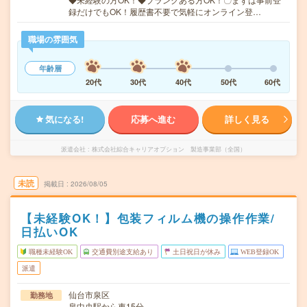
録だけでもOK！履歴書不要で気軽にオンライン登…
職場の雰囲気
年齢層
20代
30代
40代
50代
60代
気になる!
応募へ進む
詳しく見る
派遣会社
株式会社綜合キャリアオプション 製造事業部（全国）
未読
掲載日
2026/08/05
【未経験OK！】包装フィルム機の操作作業/
日払いOK
職種未経験OK
交通費別途支給あり
土日祝日が休み
WEB登録OK
派遣
仙台市泉区
勤務地
泉中央駅から車15分