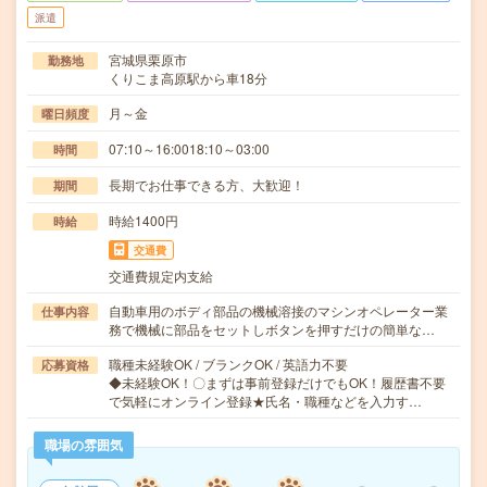
派遣
宮城県栗原市
勤務地
くりこま高原駅から車18分
月～金
曜日頻度
07:10～16:0018:10～03:00
時間
長期でお仕事できる方、大歓迎！
期間
時給1400円
時給
交通費
交通費規定内支給
自動車用のボディ部品の機械溶接のマシンオペレーター業
仕事内容
務で機械に部品をセットしボタンを押すだけの簡単な…
職種未経験OK / ブランクOK / 英語力不要
応募資格
◆未経験OK！〇まずは事前登録だけでもOK！履歴書不要
で気軽にオンライン登録★氏名・職種などを入力す…
職場の雰囲気