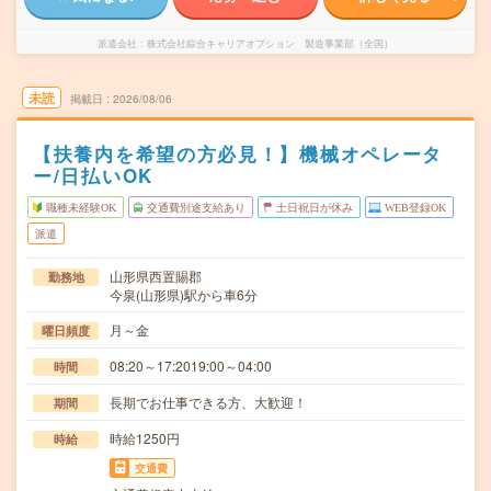
派遣会社
株式会社綜合キャリアオプション 製造事業部（全国）
未読
掲載日
2026/08/06
【扶養内を希望の方必見！】機械オペレータ
ー/日払いOK
職種未経験OK
交通費別途支給あり
土日祝日が休み
WEB登録OK
派遣
山形県西置賜郡
勤務地
今泉(山形県)駅から車6分
月～金
曜日頻度
08:20～17:2019:00～04:00
時間
長期でお仕事できる方、大歓迎！
期間
時給1250円
時給
交通費