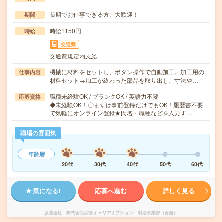
長期でお仕事できる方、大歓迎！
期間
時給1150円
時給
交通費
交通費規定内支給
機械に材料をセットし、ボタン操作で自動加工。加工用の
仕事内容
材料セット→加工が終わった部品を取り出し、寸法や…
職種未経験OK / ブランクOK / 英語力不要
応募資格
◆未経験OK！〇まずは事前登録だけでもOK！履歴書不要
で気軽にオンライン登録★氏名・職種などを入力す…
職場の雰囲気
年齢層
20代
30代
40代
50代
60代
気になる!
応募へ進む
詳しく見る
派遣会社
株式会社綜合キャリアオプション 製造事業部（全国）