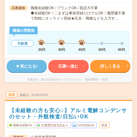
職種未経験OK / ブランクOK / 英語力不要
応募資格
◆未経験OK！〇まずは事前登録だけでもOK！履歴書不要
で気軽にオンライン登録★氏名・職種などを入力す…
職場の雰囲気
年齢層
20代
30代
40代
50代
60代
気になる!
応募へ進む
詳しく見る
派遣会社
株式会社綜合キャリアオプション 製造事業部（全国）
未読
掲載日
2026/08/05
【未経験の方も安心○】アルミ電解コンデンサ
のセット・外観検査/日払いOK
職種未経験OK
交通費別途支給あり
WEB登録OK
派遣
山形県東置賜郡