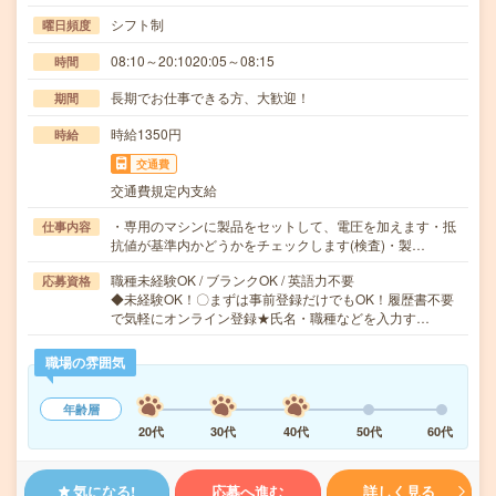
シフト制
曜日頻度
08:10～20:1020:05～08:15
時間
長期でお仕事できる方、大歓迎！
期間
時給1350円
時給
交通費
交通費規定内支給
・専用のマシンに製品をセットして、電圧を加えます・抵
仕事内容
抗値が基準内かどうかをチェックします(検査)・製…
職種未経験OK / ブランクOK / 英語力不要
応募資格
◆未経験OK！〇まずは事前登録だけでもOK！履歴書不要
で気軽にオンライン登録★氏名・職種などを入力す…
職場の雰囲気
年齢層
20代
30代
40代
50代
60代
気になる!
応募へ進む
詳しく見る