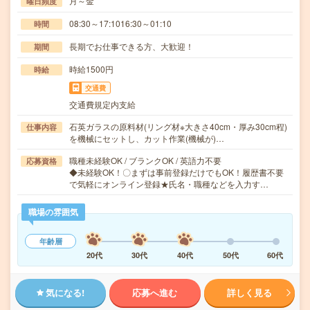
月～金
曜日頻度
08:30～17:1016:30～01:10
時間
長期でお仕事できる方、大歓迎！
期間
時給1500円
時給
交通費
交通費規定内支給
石英ガラスの原料材(リング材※大きさ40cm・厚み30cm程)
仕事内容
を機械にセットし、カット作業(機械が)…
職種未経験OK / ブランクOK / 英語力不要
応募資格
◆未経験OK！〇まずは事前登録だけでもOK！履歴書不要
で気軽にオンライン登録★氏名・職種などを入力す…
職場の雰囲気
年齢層
20代
30代
40代
50代
60代
気になる!
応募へ進む
詳しく見る