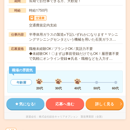
長期でお仕事できる方、大歓迎！
期間
時給1750円
時給
交通費
交通費規定内支給
半導体用ガラスの製造※下記いずれかになります＊マシニ
仕事内容
ングマシニングセンタという機械を用いた石英ガラス…
職種未経験OK / ブランクOK / 英語力不要
応募資格
◆未経験OK！〇まずは事前登録だけでもOK！履歴書不要
で気軽にオンライン登録★氏名・職種などを入力す…
職場の雰囲気
年齢層
20代
30代
40代
50代
60代
気になる!
応募へ進む
詳しく見る
派遣会社
株式会社綜合キャリアオプション 製造事業部（全国）