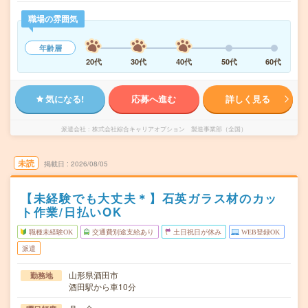
職場の雰囲気
年齢層
20代
30代
40代
50代
60代
気になる!
応募へ進む
詳しく見る
派遣会社
株式会社綜合キャリアオプション 製造事業部（全国）
未読
掲載日
2026/08/05
【未経験でも大丈夫＊】石英ガラス材のカッ
ト作業/日払いOK
職種未経験OK
交通費別途支給あり
土日祝日が休み
WEB登録OK
派遣
山形県酒田市
勤務地
酒田駅から車10分