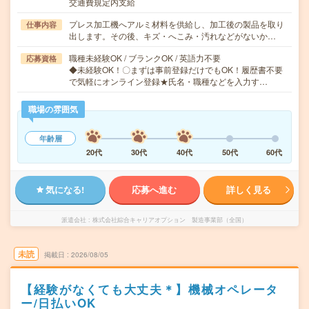
交通費規定内支給
プレス加工機へアルミ材料を供給し、加工後の製品を取り
仕事内容
出します。その後、キズ・へこみ・汚れなどがないか…
職種未経験OK / ブランクOK / 英語力不要
応募資格
◆未経験OK！〇まずは事前登録だけでもOK！履歴書不要
で気軽にオンライン登録★氏名・職種などを入力す…
職場の雰囲気
年齢層
20代
30代
40代
50代
60代
気になる!
応募へ進む
詳しく見る
派遣会社
株式会社綜合キャリアオプション 製造事業部（全国）
未読
掲載日
2026/08/05
【経験がなくても大丈夫＊】機械オペレータ
ー/日払いOK