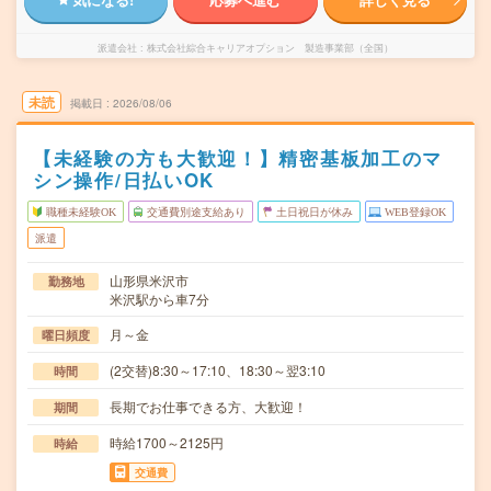
派遣会社
株式会社綜合キャリアオプション 製造事業部（全国）
未読
掲載日
2026/08/06
【未経験の方も大歓迎！】精密基板加工のマ
シン操作/日払いOK
職種未経験OK
交通費別途支給あり
土日祝日が休み
WEB登録OK
派遣
山形県米沢市
勤務地
米沢駅から車7分
月～金
曜日頻度
(2交替)8:30～17:10、18:30～翌3:10
時間
長期でお仕事できる方、大歓迎！
期間
時給1700～2125円
時給
交通費