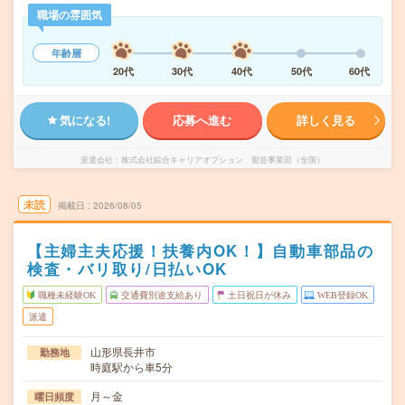
職場の雰囲気
年齢層
20代
30代
40代
50代
60代
気になる!
応募へ進む
詳しく見る
派遣会社
株式会社綜合キャリアオプション 製造事業部（全国）
未読
掲載日
2026/08/05
【主婦主夫応援！扶養内OK！】自動車部品の
検査・バリ取り/日払いOK
職種未経験OK
交通費別途支給あり
土日祝日が休み
WEB登録OK
派遣
山形県長井市
勤務地
時庭駅から車5分
月～金
曜日頻度