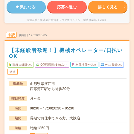
気になる!
応募へ進む
詳しく見る
派遣会社
株式会社綜合キャリアオプション 製造事業部（全国）
未読
掲載日
2026/08/05
【未経験者歓迎！】機械オペレーター/日払い
OK
職種未経験OK
交通費別途支給あり
土日祝日が休み
WEB登録OK
派遣
山形県寒河江市
勤務地
西寒河江駅から徒歩20分
月～金
曜日頻度
08:30～17:3020:30～05:30
時間
長期でお仕事できる方、大歓迎！
期間
時給1250円
時給