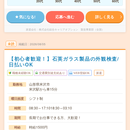
20代
30代
40代
50代
60代
気になる!
応募へ進む
詳しく見る
派遣会社
株式会社綜合キャリアオプション 製造事業部（全国）
未読
掲載日
2026/08/05
【初心者歓迎！】石英ガラス製品の外観検査/
日払いOK
職種未経験OK
交通費別途支給あり
WEB登録OK
派遣
山形県米沢市
勤務地
米沢駅から車15分
シフト制
曜日頻度
08:30～17:1018:30～03:10
時間
長期でお仕事できる方、大歓迎！
期間
時給1500円
時給