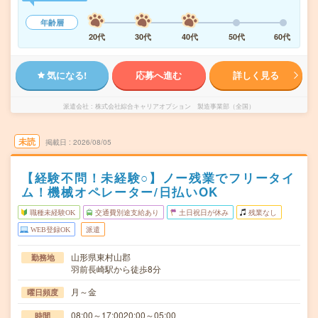
年齢層
20代
30代
40代
50代
60代
気になる!
応募へ進む
詳しく見る
派遣会社
株式会社綜合キャリアオプション 製造事業部（全国）
未読
掲載日
2026/08/05
【経験不問！未経験○】ノー残業でフリータイ
ム！機械オペレーター/日払いOK
職種未経験OK
交通費別途支給あり
土日祝日が休み
残業なし
WEB登録OK
派遣
山形県東村山郡
勤務地
羽前長崎駅から徒歩8分
月～金
曜日頻度
08:00～17:0020:00～05:00
時間