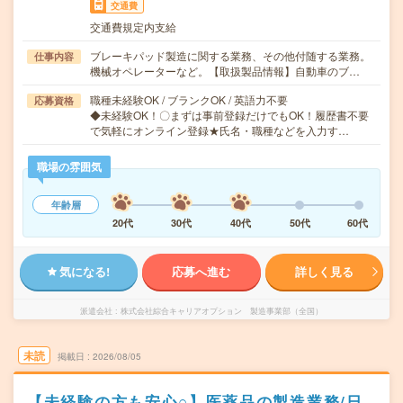
交通費
交通費規定内支給
ブレーキパッド製造に関する業務、その他付随する業務。
仕事内容
機械オペレーターなど。【取扱製品情報】自動車のブ…
職種未経験OK / ブランクOK / 英語力不要
応募資格
◆未経験OK！〇まずは事前登録だけでもOK！履歴書不要
で気軽にオンライン登録★氏名・職種などを入力す…
職場の雰囲気
年齢層
20代
30代
40代
50代
60代
気になる!
応募へ進む
詳しく見る
派遣会社
株式会社綜合キャリアオプション 製造事業部（全国）
未読
掲載日
2026/08/05
【未経験の方も安心○】医薬品の製造業務/日