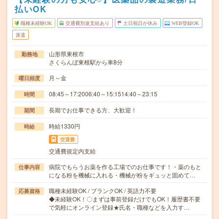
払いOK
職種未経験OK
交通費別途支給あり
土日祝日が休み
WEB登録OK
派遣
山形県東根市
勤務地
さくらんぼ東根駅から車8分
月～金
曜日頻度
08:45～17:2006:40～15:1514:40～23:15
時間
長期でお仕事できる方、大歓迎！
期間
時給1330円
時給
交通費
交通費規定内支給
病院でもらうお薬を作る工場でのお仕事です！・薬のもと
仕事内容
になる粉を機械に入れる・機械が粉をギュッと固めて…
職種未経験OK / ブランクOK / 英語力不要
応募資格
◆未経験OK！〇まずは事前登録だけでもOK！履歴書不要
で気軽にオンライン登録★氏名・職種などを入力す…