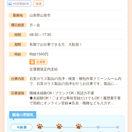
WEB登録OK
派遣
山形県山形市
勤務地
月～金
曜日頻度
08:30～17:30
時間
長期でお仕事できる方、大歓迎！
期間
時給1500円
時給
交通費
交通費規定内支給
石英ガラス製品の洗浄・検査・梱包作業クリーンルーム内
仕事内容
で、石英ガラス製品の洗浄を行うお仕事です。製品に…
職種未経験OK / ブランクOK / 英語力不要
応募資格
◆未経験OK！〇まずは事前登録だけでもOK！履歴書不要
で気軽にオンライン登録★氏名・職種などを入力す…
職場の雰囲気
年齢層