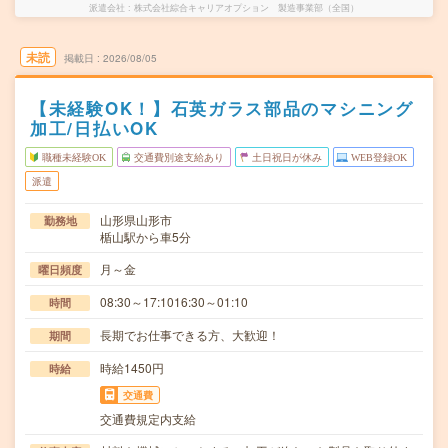
派遣会社
株式会社綜合キャリアオプション 製造事業部（全国）
未読
掲載日
2026/08/05
【未経験OK！】石英ガラス部品のマシニング
加工/日払いOK
職種未経験OK
交通費別途支給あり
土日祝日が休み
WEB登録OK
派遣
山形県山形市
勤務地
楯山駅から車5分
月～金
曜日頻度
08:30～17:1016:30～01:10
時間
長期でお仕事できる方、大歓迎！
期間
時給1450円
時給
交通費
交通費規定内支給