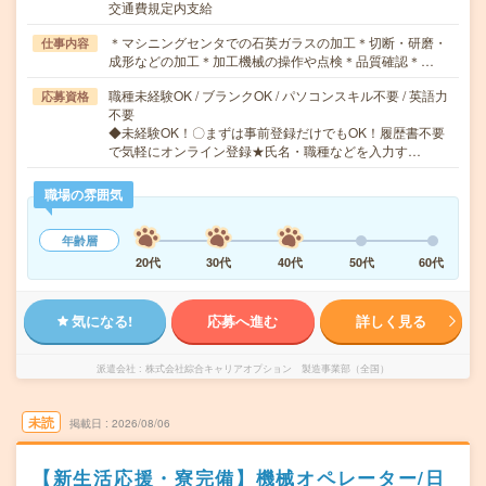
交通費規定内支給
＊マシニングセンタでの石英ガラスの加工＊切断・研磨・
仕事内容
成形などの加工＊加工機械の操作や点検＊品質確認＊…
職種未経験OK / ブランクOK / パソコンスキル不要 / 英語力
応募資格
不要
◆未経験OK！〇まずは事前登録だけでもOK！履歴書不要
で気軽にオンライン登録★氏名・職種などを入力す…
職場の雰囲気
年齢層
20代
30代
40代
50代
60代
気になる!
応募へ進む
詳しく見る
派遣会社
株式会社綜合キャリアオプション 製造事業部（全国）
未読
掲載日
2026/08/06
【新生活応援・寮完備】機械オペレーター/日