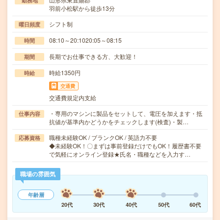
勤務地
羽前小松駅から徒歩13分
シフト制
曜日頻度
08:10～20:1020:05～08:15
時間
長期でお仕事できる方、大歓迎！
期間
時給1350円
時給
交通費
交通費規定内支給
・専用のマシンに製品をセットして、電圧を加えます・抵
仕事内容
抗値が基準内かどうかをチェックします(検査)・製…
職種未経験OK / ブランクOK / 英語力不要
応募資格
◆未経験OK！〇まずは事前登録だけでもOK！履歴書不要
で気軽にオンライン登録★氏名・職種などを入力す…
職場の雰囲気
年齢層
20代
30代
40代
50代
60代