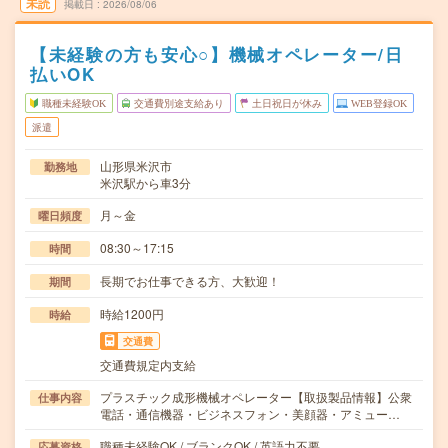
未読
掲載日
2026/08/06
【未経験の方も安心○】機械オペレーター/日
払いOK
職種未経験OK
交通費別途支給あり
土日祝日が休み
WEB登録OK
派遣
山形県米沢市
勤務地
米沢駅から車3分
月～金
曜日頻度
08:30～17:15
時間
長期でお仕事できる方、大歓迎！
期間
時給1200円
時給
交通費
交通費規定内支給
プラスチック成形機械オペレーター【取扱製品情報】公衆
仕事内容
電話・通信機器・ビジネスフォン・美顔器・アミュー…
職種未経験OK / ブランクOK / 英語力不要
応募資格