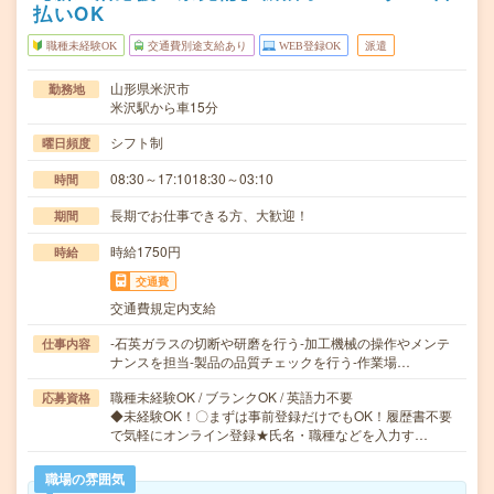
払いOK
職種未経験OK
交通費別途支給あり
WEB登録OK
派遣
山形県米沢市
勤務地
米沢駅から車15分
シフト制
曜日頻度
08:30～17:1018:30～03:10
時間
長期でお仕事できる方、大歓迎！
期間
時給1750円
時給
交通費
交通費規定内支給
-石英ガラスの切断や研磨を行う-加工機械の操作やメンテ
仕事内容
ナンスを担当-製品の品質チェックを行う-作業場…
職種未経験OK / ブランクOK / 英語力不要
応募資格
◆未経験OK！〇まずは事前登録だけでもOK！履歴書不要
で気軽にオンライン登録★氏名・職種などを入力す…
職場の雰囲気