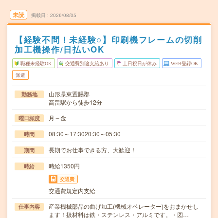
未読
掲載日
2026/08/05
【経験不問！未経験○】印刷機フレームの切削
加工機操作/日払いOK
職種未経験OK
交通費別途支給あり
土日祝日が休み
WEB登録OK
派遣
山形県東置賜郡
勤務地
高畠駅から徒歩12分
月～金
曜日頻度
08:30～17:3020:30～05:30
時間
長期でお仕事できる方、大歓迎！
期間
時給1350円
時給
交通費
交通費規定内支給
産業機械部品の曲げ加工(機械オペレーター)をおまかせし
仕事内容
ます！扱材料は鉄・ステンレス・アルミです。・図…