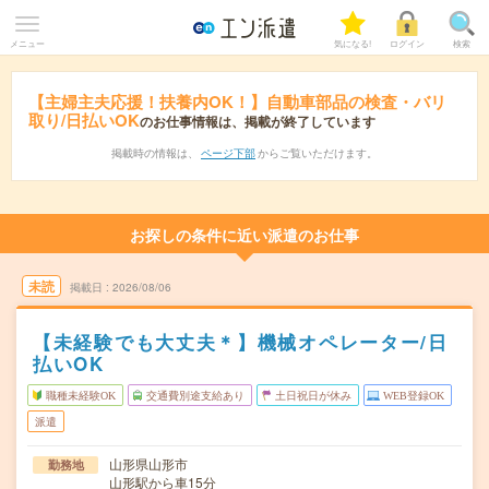
メニュー
気になる!
ログイン
検索
【主婦主夫応援！扶養内OK！】自動車部品の検査・バリ
取り/日払いOK
のお仕事情報は、掲載が終了しています
掲載時の情報は、
ページ下部
からご覧いただけます。
お探しの条件に近い派遣のお仕事
未読
掲載日
2026/08/06
【未経験でも大丈夫＊】機械オペレーター/日
払いOK
職種未経験OK
交通費別途支給あり
土日祝日が休み
WEB登録OK
派遣
山形県山形市
勤務地
山形駅から車15分