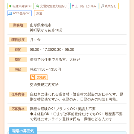
職種未経験OK
交通費別途支給あり
土日祝日が休み
残業なし
WEB登録OK
派遣
山形県東根市
勤務地
神町駅から徒歩10分
月～金
曜日頻度
08:30～17:3020:30～05:30
時間
長期でお仕事できる方、大歓迎！
期間
時給1150～1350円
時給
交通費
交通費規定内支給
自動車に使われる吸音材・遮音材の製造のお仕事です。原
仕事内容
則交替勤務ですが、夜勤のみ、日勤のみの相談も可能…
職種未経験OK / ブランクOK / 英語力不要
応募資格
◆未経験OK！〇まずは事前登録だけでもOK！履歴書不要
で気軽にオンライン登録★氏名・職種などを入力す…
職場の雰囲気