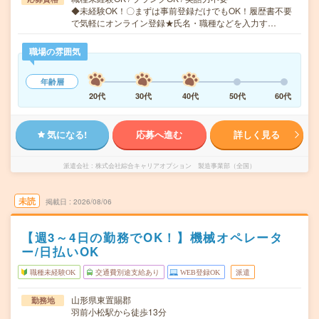
◆未経験OK！〇まずは事前登録だけでもOK！履歴書不要
で気軽にオンライン登録★氏名・職種などを入力す…
職場の雰囲気
年齢層
20代
30代
40代
50代
60代
気になる!
応募へ進む
詳しく見る
派遣会社
株式会社綜合キャリアオプション 製造事業部（全国）
未読
掲載日
2026/08/06
【週3～4日の勤務でOK！】機械オペレータ
ー/日払いOK
職種未経験OK
交通費別途支給あり
WEB登録OK
派遣
山形県東置賜郡
勤務地
羽前小松駅から徒歩13分