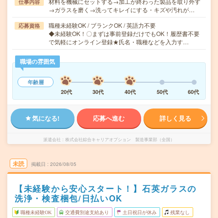
材料を機械にセットする→加工が終わった製品を取り外す
仕事内容
→ガラスを磨く→洗ってキレイにする・キズや汚れが…
職種未経験OK / ブランクOK / 英語力不要
応募資格
◆未経験OK！〇まずは事前登録だけでもOK！履歴書不要
で気軽にオンライン登録★氏名・職種などを入力す…
職場の雰囲気
年齢層
20代
30代
40代
50代
60代
気になる!
応募へ進む
詳しく見る
派遣会社
株式会社綜合キャリアオプション 製造事業部（全国）
未読
掲載日
2026/08/05
【未経験から安心スタート！】石英ガラスの
洗浄・検査梱包/日払いOK
職種未経験OK
交通費別途支給あり
土日祝日が休み
残業なし