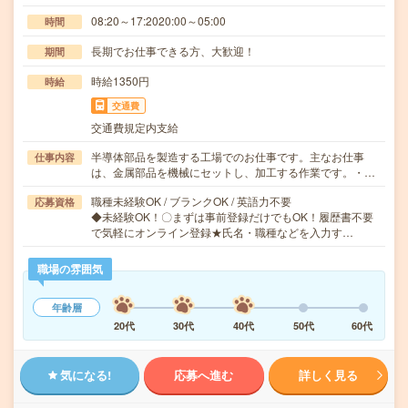
08:20～17:2020:00～05:00
時間
長期でお仕事できる方、大歓迎！
期間
時給1350円
時給
交通費
交通費規定内支給
半導体部品を製造する工場でのお仕事です。主なお仕事
仕事内容
は、金属部品を機械にセットし、加工する作業です。・…
職種未経験OK / ブランクOK / 英語力不要
応募資格
◆未経験OK！〇まずは事前登録だけでもOK！履歴書不要
で気軽にオンライン登録★氏名・職種などを入力す…
職場の雰囲気
年齢層
20代
30代
40代
50代
60代
気になる!
応募へ進む
詳しく見る