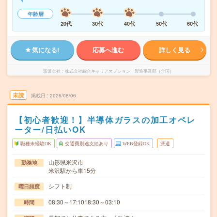
年齢層
20代
30代
40代
50代
60代
気になる!
応募へ進む
詳しく見る
派遣会社
株式会社綜合キャリアオプション 製造事業部（全国）
未読
掲載日
2026/08/06
【初心者歓迎！】半導体ガラスの加工オペレ
ーター/日払いOK
職種未経験OK
交通費別途支給あり
WEB登録OK
派遣
山形県米沢市
勤務地
米沢駅から車15分
シフト制
曜日頻度
08:30～17:1018:30～03:10
時間