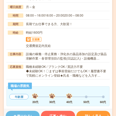
月～金
曜日頻度
08:00～16:0016:00～20:0020:00～08:00
時間
長期でお仕事できる方、大歓迎！
期間
時給1600円
時給
交通費
交通費規定内支給
設備の稼働・停止業務・浄化水の薬品添加の設定及び薬品
仕事内容
溶解作業・各管理項目の監視(日誌記入)・設備機器…
職種未経験OK / ブランクOK / 英語力不要
応募資格
◆未経験OK！〇まずは事前登録だけでもOK！履歴書不要
で気軽にオンライン登録★氏名・職種などを入力す…
職場の雰囲気
年齢層
20代
30代
40代
50代
60代
気になる!
応募へ進む
詳しく見る