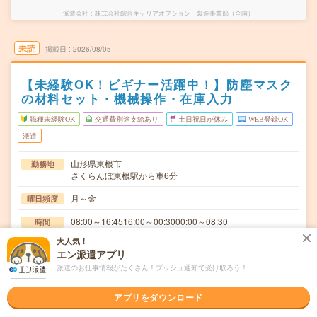
派遣会社
株式会社綜合キャリアオプション 製造事業部（全国）
未読
掲載日
2026/08/05
【未経験OK！ビギナー活躍中！】防塵マスク
の材料セット・機械操作・在庫入力
職種未経験OK
交通費別途支給あり
土日祝日が休み
WEB登録OK
派遣
山形県東根市
勤務地
さくらんぼ東根駅から車6分
月～金
曜日頻度
08:00～16:4516:00～00:3000:00～08:30
時間
大人気！
長期でお仕事できる方、大歓迎！
期間
エン派遣アプリ
時給1500円
派遣のお仕事情報がたくさん！プッシュ通知で受け取ろう！
時給
交通費
アプリをダウンロード
交通費規定内支給