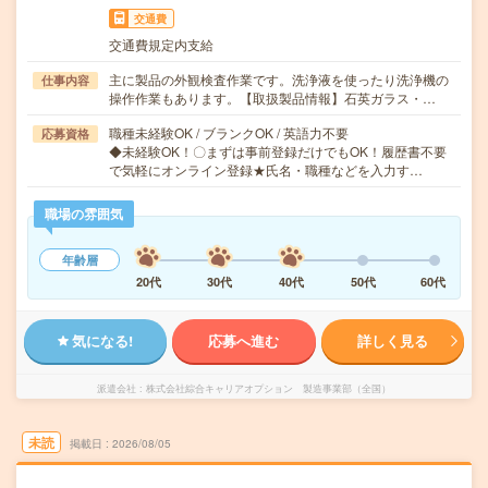
交通費
交通費規定内支給
主に製品の外観検査作業です。洗浄液を使ったり洗浄機の
仕事内容
操作作業もあります。【取扱製品情報】石英ガラス・…
職種未経験OK / ブランクOK / 英語力不要
応募資格
◆未経験OK！〇まずは事前登録だけでもOK！履歴書不要
で気軽にオンライン登録★氏名・職種などを入力す…
職場の雰囲気
年齢層
20代
30代
40代
50代
60代
気になる!
応募へ進む
詳しく見る
派遣会社
株式会社綜合キャリアオプション 製造事業部（全国）
未読
掲載日
2026/08/05