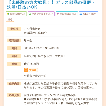
【未経験の方大歓迎！】ガラス部品の研磨・
洗浄/日払いOK
職種未経験OK
交通費別途支給あり
土日祝日が休み
WEB登録OK
派遣
山形県米沢市
勤務地
米沢駅から車15分
月～金
曜日頻度
08:30～17:1018:30～03:10
時間
長期でお仕事できる方、大歓迎！
期間
時給1500円
時給
交通費
交通費規定内支給
機械が加工した製品を手作業で表面を削る作業をしていた
仕事内容
だきます。その後薬液を使って洗い流し、目視検査を…
職種未経験OK / ブランクOK / 英語力不要
応募資格
◆未経験OK！〇まずは事前登録だけでもOK！履歴書不要
で気軽にオンライン登録★氏名・職種などを入力す…