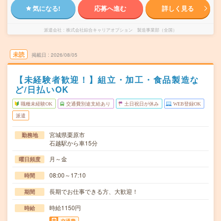
気になる!
応募へ進む
詳しく見る
派遣会社
株式会社綜合キャリアオプション 製造事業部（全国）
未読
掲載日
2026/08/05
【未経験者歓迎！】組立・加工・食品製造な
ど/日払いOK
職種未経験OK
交通費別途支給あり
土日祝日が休み
WEB登録OK
派遣
宮城県栗原市
勤務地
石越駅から車15分
月～金
曜日頻度
08:00～17:10
時間
長期でお仕事できる方、大歓迎！
期間
時給1150円
時給