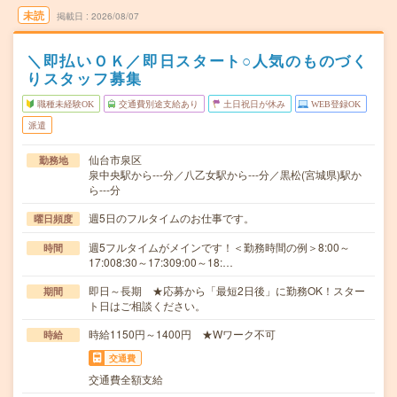
未読
掲載日
2026/08/07
＼即払いＯＫ／即日スタート○人気のものづく
りスタッフ募集
職種未経験OK
交通費別途支給あり
土日祝日が休み
WEB登録OK
派遣
仙台市泉区
勤務地
泉中央駅から---分／八乙女駅から---分／黒松(宮城県)駅か
ら---分
週5日のフルタイムのお仕事です。
曜日頻度
週5フルタイムがメインです！＜勤務時間の例＞8:00～
時間
17:008:30～17:309:00～18:…
即日～長期 ★応募から「最短2日後」に勤務OK！スター
期間
ト日はご相談ください。
時給1150円～1400円 ★Wワーク不可
時給
交通費
交通費全額支給