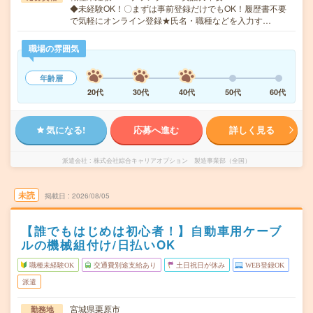
◆未経験OK！〇まずは事前登録だけでもOK！履歴書不要
で気軽にオンライン登録★氏名・職種などを入力す…
職場の雰囲気
年齢層
20代
30代
40代
50代
60代
気になる!
応募へ進む
詳しく見る
派遣会社
株式会社綜合キャリアオプション 製造事業部（全国）
未読
掲載日
2026/08/05
【誰でもはじめは初心者！】自動車用ケーブ
ルの機械組付け/日払いOK
職種未経験OK
交通費別途支給あり
土日祝日が休み
WEB登録OK
派遣
宮城県栗原市
勤務地