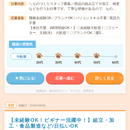
＼ものづくりスタッフ募集／部品の組み立てや加工、検査
仕事内容
などを行うお仕事です。丁寧な研修があるので、もの…
職種未経験OK / ブランクOK / パソコンスキル不要 / 英語力
応募資格
不要
【来社不要、WEB登録OK！】〇未経験大歓迎！〇フリー
ター、主婦(夫) 大歓迎！〇ブランクOK〇週5…
職場の雰囲気
年齢層
20代
30代
40代
50代
60代
気になる!
応募へ進む
詳しく見る
派遣会社
株式会社テクノ・サービス 採用担当
未読
掲載日
2026/08/06
【未経験OK！ビギナー活躍中！】組立・加
工・食品製造など/日払いOK