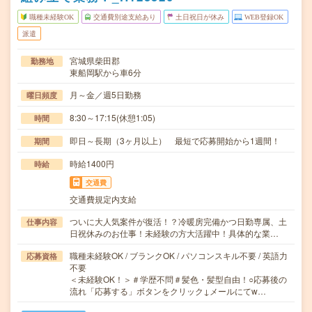
職種未経験OK
交通費別途支給あり
土日祝日が休み
WEB登録OK
派遣
宮城県柴田郡
勤務地
東船岡駅から車6分
月～金／週5日勤務
曜日頻度
8:30～17:15(休憩1:05)
時間
即日～長期（3ヶ月以上） 最短で応募開始から1週間！
期間
時給1400円
時給
交通費
交通費規定内支給
ついに大人気案件が復活！？冷暖房完備かつ日勤専属、土
仕事内容
日祝休みのお仕事！未経験の方大活躍中！具体的な業…
職種未経験OK / ブランクOK / パソコンスキル不要 / 英語力
応募資格
不要
＜未経験OK！＞＃学歴不問＃髪色・髪型自由！○応募後の
流れ「応募する」ボタンをクリック↓メールにてw…