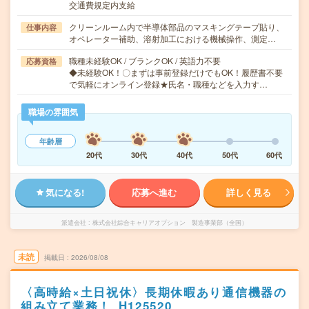
交通費規定内支給
クリーンルーム内で半導体部品のマスキングテープ貼り、
仕事内容
オペレーター補助、溶射加工における機械操作、測定…
職種未経験OK / ブランクOK / 英語力不要
応募資格
◆未経験OK！〇まずは事前登録だけでもOK！履歴書不要
で気軽にオンライン登録★氏名・職種などを入力す…
職場の雰囲気
年齢層
20代
30代
40代
50代
60代
気になる!
応募へ進む
詳しく見る
派遣会社
株式会社綜合キャリアオプション 製造事業部（全国）
未読
掲載日
2026/08/08
〈高時給×土日祝休〉長期休暇あり通信機器の
組み立て業務！_H125520