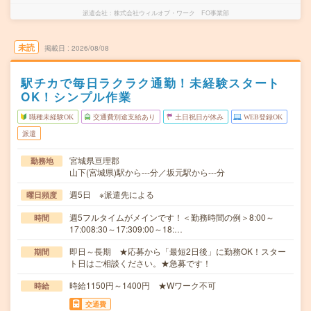
派遣会社
株式会社ウィルオブ・ワーク FO事業部
未読
掲載日
2026/08/08
駅チカで毎日ラクラク通勤！未経験スタート
OK！シンプル作業
職種未経験OK
交通費別途支給あり
土日祝日が休み
WEB登録OK
派遣
宮城県亘理郡
勤務地
山下(宮城県)駅から---分／坂元駅から---分
週5日 ※派遣先による
曜日頻度
週5フルタイムがメインです！＜勤務時間の例＞8:00～
時間
17:008:30～17:309:00～18:…
即日～長期 ★応募から「最短2日後」に勤務OK！スター
期間
ト日はご相談ください。★急募です！
時給1150円～1400円 ★Wワーク不可
時給
交通費