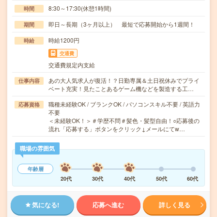
8:30～17:30(休憩1時間)
時間
即日～長期（3ヶ月以上） 最短で応募開始から1週間！
期間
時給1200円
時給
交通費
交通費規定内支給
あの大人気求人が復活！？日勤専属＆土日祝休みでプライ
仕事内容
ベート充実！見たことあるゲーム機などを製造する工…
職種未経験OK / ブランクOK / パソコンスキル不要 / 英語力
応募資格
不要
＜未経験OK！＞＃学歴不問＃髪色・髪型自由！○応募後の
流れ「応募する」ボタンをクリック↓メールにてw…
職場の雰囲気
年齢層
20代
30代
40代
50代
60代
気になる!
応募へ進む
詳しく見る