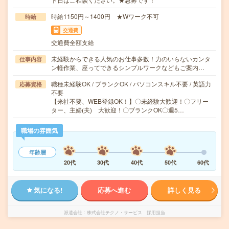
時給1150円～1400円 ★Wワーク不可
時給
交通費
交通費全額支給
未経験からできる人気のお仕事多数！力のいらないカンタ
仕事内容
ン軽作業、座ってできるシンプルワークなどもご案内…
職種未経験OK / ブランクOK / パソコンスキル不要 / 英語力
応募資格
不要
【来社不要、WEB登録OK！】〇未経験大歓迎！〇フリー
ター、主婦(夫) 大歓迎！〇ブランクOK〇週5…
職場の雰囲気
年齢層
20代
30代
40代
50代
60代
気になる!
応募へ進む
詳しく見る
派遣会社
株式会社テクノ・サービス 採用担当