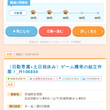
職場の雰囲気
年齢層
20代
30代
40代
50代
60代
気になる!
応募へ進む
詳しく見る
派遣会社
株式会社ウィルオブ・ワーク FO事業部
未読
掲載日
2026/08/08
〈日勤専属×土日祝休み〉ゲーム機等の組立作
業！_H106854
職種未経験OK
交通費別途支給あり
土日祝日が休み
WEB登録OK
派遣
宮城県亘理郡
勤務地
浜吉田駅から車6分／山下(宮城県)駅から車6分
月～金／週5日勤務
曜日頻度