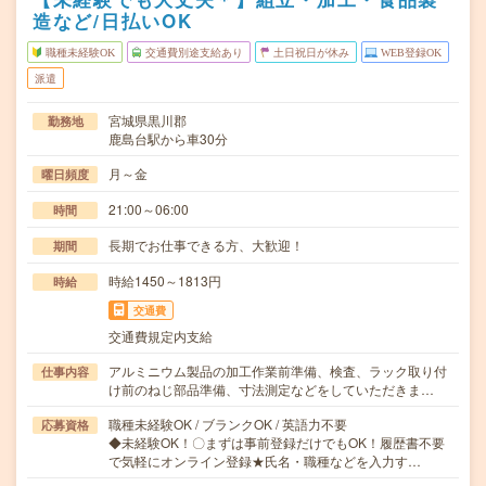
造など/日払いOK
職種未経験OK
交通費別途支給あり
土日祝日が休み
WEB登録OK
派遣
宮城県黒川郡
勤務地
鹿島台駅から車30分
月～金
曜日頻度
21:00～06:00
時間
長期でお仕事できる方、大歓迎！
期間
時給1450～1813円
時給
交通費
交通費規定内支給
アルミニウム製品の加工作業前準備、検査、ラック取り付
仕事内容
け前のねじ部品準備、寸法測定などをしていただきま…
職種未経験OK / ブランクOK / 英語力不要
応募資格
◆未経験OK！〇まずは事前登録だけでもOK！履歴書不要
で気軽にオンライン登録★氏名・職種などを入力す…