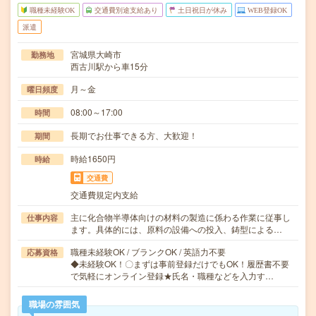
職種未経験OK
交通費別途支給あり
土日祝日が休み
WEB登録OK
派遣
宮城県大崎市
勤務地
西古川駅から車15分
月～金
曜日頻度
08:00～17:00
時間
長期でお仕事できる方、大歓迎！
期間
時給1650円
時給
交通費
交通費規定内支給
主に化合物半導体向けの材料の製造に係わる作業に従事し
仕事内容
ます。具体的には、原料の設備への投入、鋳型による…
職種未経験OK / ブランクOK / 英語力不要
応募資格
◆未経験OK！〇まずは事前登録だけでもOK！履歴書不要
で気軽にオンライン登録★氏名・職種などを入力す…
職場の雰囲気