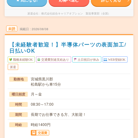
派遣会社
株式会社綜合キャリアオプション 製造事業部（全国）
未読
掲載日
2026/08/08
【未経験者歓迎！】半導体パーツの表面加工/
日払いOK
職種未経験OK
交通費別途支給あり
土日祝日が休み
WEB登録OK
派遣
宮城県黒川郡
勤務地
松島駅から車15分
月～金
曜日頻度
08:30～17:00
時間
長期でお仕事できる方、大歓迎！
期間
時給1400円
時給
交通費