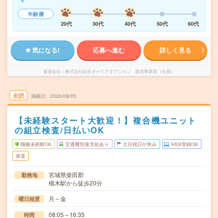
年齢層
20代
30代
40代
50代
60代
気になる!
応募へ進む
詳しく見る
派遣会社
株式会社綜合キャリアオプション 製造事業部（全国）
未読
掲載日
2026/08/05
【未経験スタート大歓迎！】複合機ユニット
の組立検査/日払いOK
職種未経験OK
交通費別途支給あり
土日祝日が休み
WEB登録OK
派遣
宮城県柴田郡
勤務地
槻木駅から徒歩20分
月～金
曜日頻度
08:05～16:35
時間