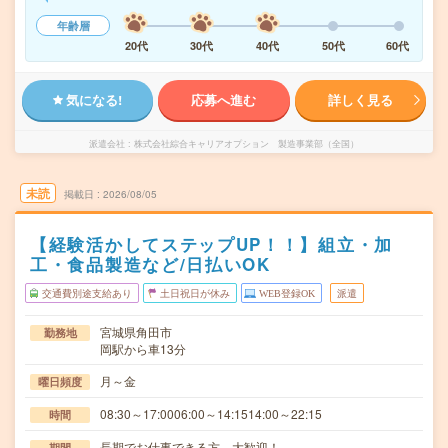
年齢層
20代
30代
40代
50代
60代
気になる!
応募へ進む
詳しく見る
派遣会社
株式会社綜合キャリアオプション 製造事業部（全国）
未読
掲載日
2026/08/05
【経験活かしてステップUP！！】組立・加
工・食品製造など/日払いOK
交通費別途支給あり
土日祝日が休み
WEB登録OK
派遣
宮城県角田市
勤務地
岡駅から車13分
月～金
曜日頻度
08:30～17:0006:00～14:1514:00～22:15
時間
長期でお仕事できる方、大歓迎！
期間