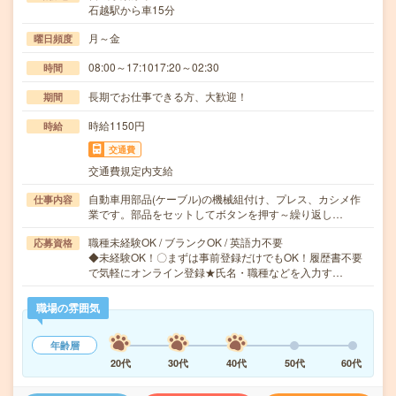
石越駅から車15分
月～金
曜日頻度
08:00～17:1017:20～02:30
時間
長期でお仕事できる方、大歓迎！
期間
時給1150円
時給
交通費
交通費規定内支給
自動車用部品(ケーブル)の機械組付け、プレス、カシメ作
仕事内容
業です。部品をセットしてボタンを押す～繰り返し…
職種未経験OK / ブランクOK / 英語力不要
応募資格
◆未経験OK！〇まずは事前登録だけでもOK！履歴書不要
で気軽にオンライン登録★氏名・職種などを入力す…
職場の雰囲気
年齢層
20代
30代
40代
50代
60代