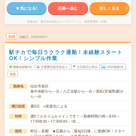
気になる!
応募へ進む
詳しく見る
派遣会社
株式会社綜合キャリアオプション 製造事業部（全国）
未読
掲載日
2026/08/07
駅チカで毎日ラクラク通勤！未経験スタート
OK！シンプル作業
職種未経験OK
交通費別途支給あり
土日祝日が休み
WEB登録OK
派遣
仙台市泉区
勤務地
泉中央駅から---分／八乙女駅から---分／黒松(宮城県)駅か
ら---分
週5日 ※派遣先による
曜日頻度
週5フルタイムがメインです！＜勤務時間の例＞8:00～
時間
17:008:30～17:309:00～18:…
即日～長期 ★応募から「最短2日後」に勤務OK！スター
期間
ト日はご相談ください。★急募です！