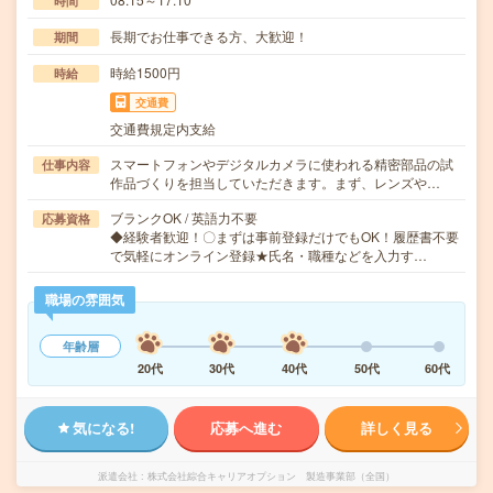
時間
長期でお仕事できる方、大歓迎！
期間
時給1500円
時給
交通費
交通費規定内支給
スマートフォンやデジタルカメラに使われる精密部品の試
仕事内容
作品づくりを担当していただきます。まず、レンズや…
ブランクOK / 英語力不要
応募資格
◆経験者歓迎！〇まずは事前登録だけでもOK！履歴書不要
で気軽にオンライン登録★氏名・職種などを入力す…
職場の雰囲気
年齢層
20代
30代
40代
50代
60代
気になる!
応募へ進む
詳しく見る
派遣会社
株式会社綜合キャリアオプション 製造事業部（全国）