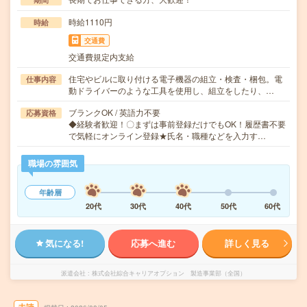
時給1110円
時給
交通費
交通費規定内支給
住宅やビルに取り付ける電子機器の組立・検査・梱包。電
仕事内容
動ドライバーのような工具を使用し、組立をしたり、…
ブランクOK / 英語力不要
応募資格
◆経験者歓迎！〇まずは事前登録だけでもOK！履歴書不要
で気軽にオンライン登録★氏名・職種などを入力す…
職場の雰囲気
年齢層
20代
30代
40代
50代
60代
気になる!
応募へ進む
詳しく見る
派遣会社
株式会社綜合キャリアオプション 製造事業部（全国）