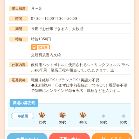
月～金
曜日頻度
07:30～16:0011:30～20:00
時間
長期でお仕事できる方、大歓迎！
期間
時給1350円
時給
交通費
交通費規定内支給
飲料用ペットボトルに使用されるシュリンクフィルム(ラベ
仕事内容
ル)の印刷・製袋工程を担当していただきます。主…
職種未経験OK / ブランクOK / 英語力不要
応募資格
◆未経験OK！〇まずは事前登録だけでもOK！履歴書不要
で気軽にオンライン登録★氏名・職種などを入力す…
職場の雰囲気
年齢層
20代
30代
40代
50代
60代
気になる!
応募へ進む
詳しく見る