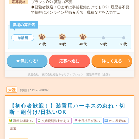
ブランクOK / 英語力不要
応募資格
◆経験者歓迎！〇まずは事前登録だけでもOK！履歴書不要
で気軽にオンライン登録★氏名・職種などを入力す…
職場の雰囲気
年齢層
20代
30代
40代
50代
60代
気になる!
応募へ進む
詳しく見る
派遣会社
株式会社綜合キャリアオプション 製造事業部（全国）
未読
掲載日
2026/08/07
【初心者歓迎！】装置用ハーネスの束ね・切
断・組付け/日払いOK
職種未経験OK
交通費別途支給あり
土日祝日が休み
WEB登録OK
派遣