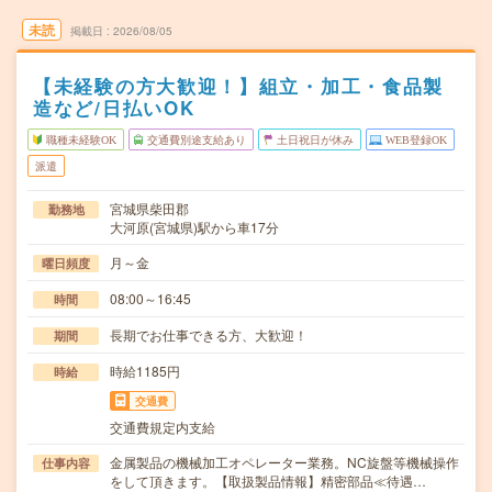
未読
掲載日
2026/08/05
【未経験の方大歓迎！】組立・加工・食品製
造など/日払いOK
職種未経験OK
交通費別途支給あり
土日祝日が休み
WEB登録OK
派遣
宮城県柴田郡
勤務地
大河原(宮城県)駅から車17分
月～金
曜日頻度
08:00～16:45
時間
長期でお仕事できる方、大歓迎！
期間
時給1185円
時給
交通費
交通費規定内支給
金属製品の機械加工オペレーター業務。NC旋盤等機械操作
仕事内容
をして頂きます。【取扱製品情報】精密部品≪待遇…