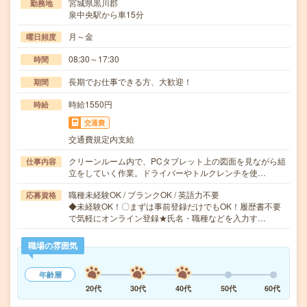
宮城県黒川郡
勤務地
泉中央駅から車15分
月～金
曜日頻度
08:30～17:30
時間
長期でお仕事できる方、大歓迎！
期間
時給1550円
時給
交通費
交通費規定内支給
クリーンルーム内で、PCタブレット上の図面を見ながら組
仕事内容
立をしていく作業。ドライバーやトルクレンチを使…
職種未経験OK / ブランクOK / 英語力不要
応募資格
◆未経験OK！〇まずは事前登録だけでもOK！履歴書不要
で気軽にオンライン登録★氏名・職種などを入力す…
職場の雰囲気
年齢層
20代
30代
40代
50代
60代