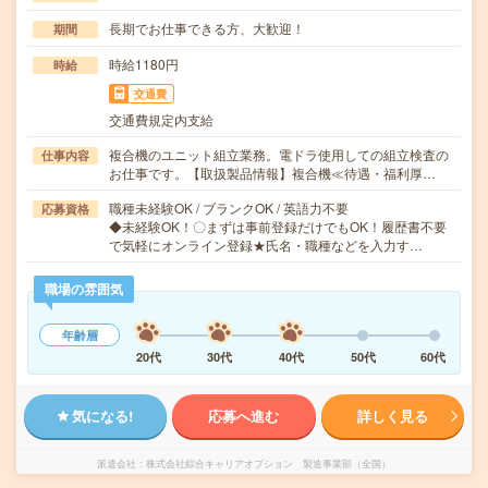
長期でお仕事できる方、大歓迎！
期間
時給1180円
時給
交通費
交通費規定内支給
複合機のユニット組立業務。電ドラ使用しての組立検査の
仕事内容
お仕事です。【取扱製品情報】複合機≪待遇・福利厚…
職種未経験OK / ブランクOK / 英語力不要
応募資格
◆未経験OK！〇まずは事前登録だけでもOK！履歴書不要
で気軽にオンライン登録★氏名・職種などを入力す…
職場の雰囲気
年齢層
20代
30代
40代
50代
60代
気になる!
応募へ進む
詳しく見る
派遣会社
株式会社綜合キャリアオプション 製造事業部（全国）