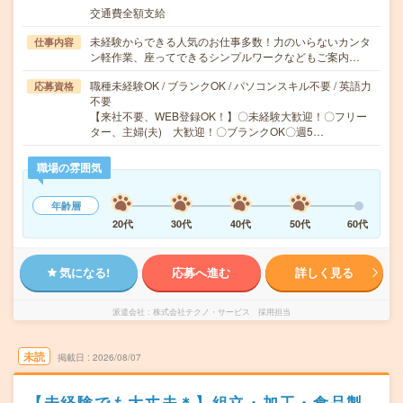
交通費全額支給
未経験からできる人気のお仕事多数！力のいらないカンタ
仕事内容
ン軽作業、座ってできるシンプルワークなどもご案内…
職種未経験OK / ブランクOK / パソコンスキル不要 / 英語力
応募資格
不要
【来社不要、WEB登録OK！】〇未経験大歓迎！〇フリー
ター、主婦(夫) 大歓迎！〇ブランクOK〇週5…
職場の雰囲気
年齢層
20代
30代
40代
50代
60代
気になる!
応募へ進む
詳しく見る
派遣会社
株式会社テクノ・サービス 採用担当
未読
掲載日
2026/08/07
【未経験でも大丈夫＊】組立・加工・食品製