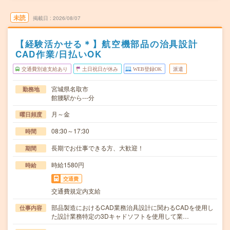
未読
掲載日
2026/08/07
【経験活かせる＊】航空機部品の治具設計
CAD作業/日払いOK
交通費別途支給あり
土日祝日が休み
WEB登録OK
派遣
宮城県名取市
勤務地
館腰駅から---分
月～金
曜日頻度
08:30～17:30
時間
長期でお仕事できる方、大歓迎！
期間
時給1580円
時給
交通費
交通費規定内支給
部品製造におけるCAD業務治具設計に関わるCADを使用し
仕事内容
た設計業務特定の3Dキャドソフトを使用して業…