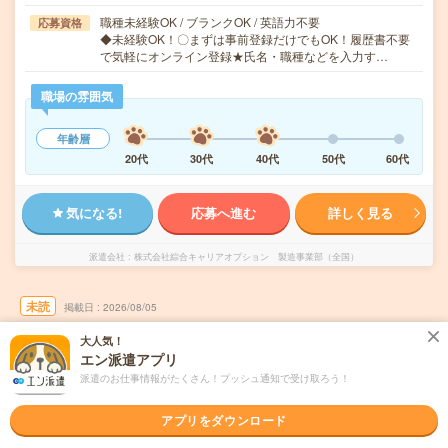
職種未経験OK / ブランクOK / 英語力不要
応募資格
◆未経験OK！〇まずは事前登録だけでもOK！履歴書不要
で気軽にオンライン登録★氏名・職種などを入力す…
職場の雰囲気
年齢層
20代
30代
40代
50代
60代
気になる!
応募へ進む
詳しく見る
派遣会社
株式会社綜合キャリアオプション 製造事業部（全国）
未読
掲載日
2026/08/05
大人気！
【誰でもはじめは初心者！】外食向け食材の
エン派遣アプリ
仕分け・ピッキング/日払いOK
派遣のお仕事情報がたくさん！プッシュ通知で受け取ろう！
職種未経験OK
交通費別途支給あり
WEB登録OK
派遣
アプリをダウンロード
宮城県名取市
勤務地