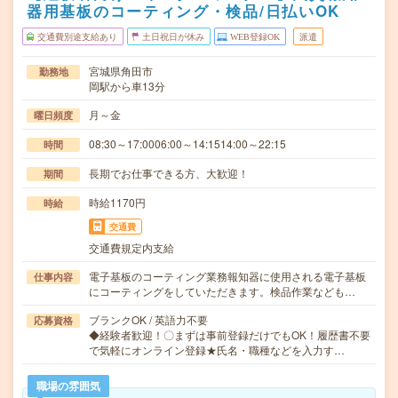
器用基板のコーティング・検品/日払いOK
交通費別途支給あり
土日祝日が休み
WEB登録OK
派遣
宮城県角田市
勤務地
岡駅から車13分
月～金
曜日頻度
08:30～17:0006:00～14:1514:00～22:15
時間
長期でお仕事できる方、大歓迎！
期間
時給1170円
時給
交通費
交通費規定内支給
電子基板のコーティング業務報知器に使用される電子基板
仕事内容
にコーティングをしていただきます。検品作業なども…
ブランクOK / 英語力不要
応募資格
◆経験者歓迎！〇まずは事前登録だけでもOK！履歴書不要
で気軽にオンライン登録★氏名・職種などを入力す…
職場の雰囲気