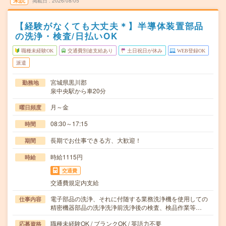
未読
掲載日
2026/08/05
【経験がなくても大丈夫＊】半導体装置部品
の洗浄・検査/日払いOK
職種未経験OK
交通費別途支給あり
土日祝日が休み
WEB登録OK
派遣
宮城県黒川郡
勤務地
泉中央駅から車20分
月～金
曜日頻度
08:30～17:15
時間
長期でお仕事できる方、大歓迎！
期間
時給1115円
時給
交通費
交通費規定内支給
電子部品の洗浄、それに付随する業務洗浄機を使用しての
仕事内容
精密機器部品の洗浄洗浄前洗浄後の検査、検品作業等…
職種未経験OK / ブランクOK / 英語力不要
応募資格