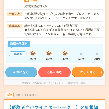
交通費
交通費規定内支給
自動車用部品(ケーブル)の機械組付け、プレス、カシメ作
仕事内容
業です。部品をセットしてボタンを押す～繰り返し…
職種未経験OK / ブランクOK / 英語力不要
応募資格
◆未経験OK！〇まずは事前登録だけでもOK！履歴書不要
で気軽にオンライン登録★氏名・職種などを入力す…
職場の雰囲気
年齢層
20代
30代
40代
50代
60代
気になる!
応募へ進む
詳しく見る
派遣会社
株式会社綜合キャリアオプション 製造事業部（全国）
未読
掲載日
2026/08/05
【経験者向けマイスターワーク！】火災報知