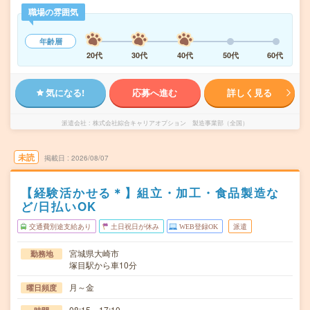
職場の雰囲気
年齢層
20代
30代
40代
50代
60代
気になる!
応募へ進む
詳しく見る
派遣会社
株式会社綜合キャリアオプション 製造事業部（全国）
未読
掲載日
2026/08/07
【経験活かせる＊】組立・加工・食品製造な
ど/日払いOK
交通費別途支給あり
土日祝日が休み
WEB登録OK
派遣
宮城県大崎市
勤務地
塚目駅から車10分
月～金
曜日頻度
08:15～17:10