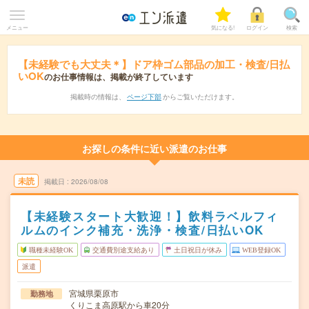
メニュー
気になる!
ログイン
検索
【未経験でも大丈夫＊】ドア枠ゴム部品の加工・検査/日払
いOK
のお仕事情報は、掲載が終了しています
掲載時の情報は、
ページ下部
からご覧いただけます。
お探しの条件に近い派遣のお仕事
未読
掲載日
2026/08/08
【未経験スタート大歓迎！】飲料ラベルフィ
ルムのインク補充・洗浄・検査/日払いOK
職種未経験OK
交通費別途支給あり
土日祝日が休み
WEB登録OK
派遣
宮城県栗原市
勤務地
くりこま高原駅から車20分