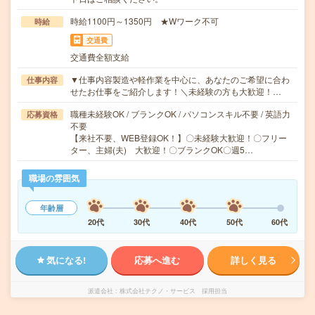
時給1100円～1350円 ★Wワーク不可
時給
交通費
交通費全額支給
▼仕事内容製造や軽作業を中心に、あなたのご希望に合わ
仕事内容
せたお仕事をご紹介します！＼未経験の方も大歓迎！…
職種未経験OK / ブランクOK / パソコンスキル不要 / 英語力
応募資格
不要
【来社不要、WEB登録OK！】〇未経験大歓迎！〇フリー
ター、主婦(夫) 大歓迎！〇ブランクOK〇週5…
職場の雰囲気
年齢層
20代
30代
40代
50代
60代
気になる!
応募へ進む
詳しく見る
派遣会社
株式会社テクノ・サービス 採用担当