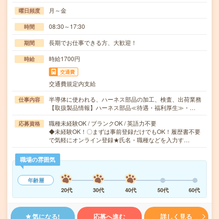
月～金
曜日頻度
08:30～17:30
時間
長期でお仕事できる方、大歓迎！
期間
時給1700円
時給
交通費
交通費規定内支給
半導体に使われる、ハーネス部品の加工、検査、出荷業務
仕事内容
【取扱製品情報】ハーネス部品≪待遇・福利厚生≫・…
職種未経験OK / ブランクOK / 英語力不要
応募資格
◆未経験OK！〇まずは事前登録だけでもOK！履歴書不要
で気軽にオンライン登録★氏名・職種などを入力す…
職場の雰囲気
年齢層
20代
30代
40代
50代
60代
気になる!
応募へ進む
詳しく見る