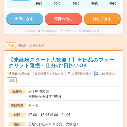
20代
30代
40代
50代
60代
気になる!
応募へ進む
詳しく見る
派遣会社
株式会社綜合キャリアオプション 製造事業部（全国）
未読
掲載日
2026/08/07
【未経験スタート大歓迎！】車部品のフォー
クリフト運搬・仕分け/日払いOK
職種未経験OK
交通費別途支給あり
土日祝日が休み
WEB登録OK
派遣
岩手県胆沢郡
勤務地
六原駅から徒歩180分
月～金
曜日頻度
07:00～16:0519:00～04:05
時間
長期でお仕事できる方、大歓迎！
期間