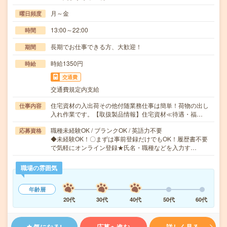
月～金
曜日頻度
13:00～22:00
時間
長期でお仕事できる方、大歓迎！
期間
時給1350円
時給
交通費
交通費規定内支給
住宅資材の入出荷その他付随業務仕事は簡単！荷物の出し
仕事内容
入れ作業です。【取扱製品情報】住宅資材≪待遇・福…
職種未経験OK / ブランクOK / 英語力不要
応募資格
◆未経験OK！〇まずは事前登録だけでもOK！履歴書不要
で気軽にオンライン登録★氏名・職種などを入力す…
職場の雰囲気
年齢層
20代
30代
40代
50代
60代
気になる!
応募へ進む
詳しく見る