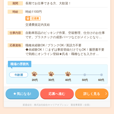
長期でお仕事できる方、大歓迎！
期間
時給1100円
時給
交通費
交通費規定内支給
自動車部品のピッキング作業、空箱整理、仕分けのお仕事
仕事内容
です。プラスチックの成形パーツなどがメインとなり…
職種未経験OK / ブランクOK / 英語力不要
応募資格
◆未経験OK！〇まずは事前登録だけでもOK！履歴書不要
で気軽にオンライン登録★氏名・職種などを入力す…
職場の雰囲気
年齢層
20代
30代
40代
50代
60代
気になる!
応募へ進む
詳しく見る
派遣会社
株式会社綜合キャリアオプション 製造事業部（全国）