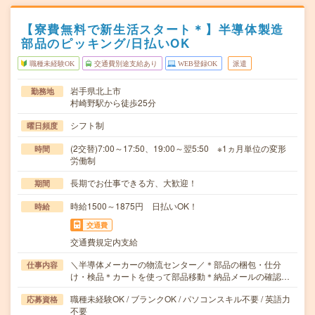
【寮費無料で新生活スタート＊】半導体製造
部品のピッキング/日払いOK
職種未経験OK
交通費別途支給あり
WEB登録OK
派遣
岩手県北上市
勤務地
村崎野駅から徒歩25分
シフト制
曜日頻度
(2交替)7:00～17:50、19:00～翌5:50 ※1ヵ月単位の変形
時間
労働制
長期でお仕事できる方、大歓迎！
期間
時給1500～1875円 日払いOK！
時給
交通費
交通費規定内支給
＼半導体メーカーの物流センター／＊部品の梱包・仕分
仕事内容
け・検品＊カートを使って部品移動＊納品メールの確認…
職種未経験OK / ブランクOK / パソコンスキル不要 / 英語力
応募資格
不要