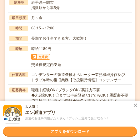
岩手県一関市
勤務地
摺沢駅から車5分
月～金
曜日頻度
08:15～17:00
時間
長期でお仕事できる方、大歓迎！
期間
時給1180円
時給
交通費
交通費規定内支給
コンデンサーの製造機械オペレーター業務機械操作及び、
仕事内容
トラブル時の復旧業務【取扱製品情報】コンデンサー…
職種未経験OK / ブランクOK / 英語力不要
応募資格
◆未経験OK！〇まずは事前登録だけでもOK！履歴書不要
で気軽にオンライン登録★氏名・職種などを入力す…
大人気！
エン派遣アプリ
職場の雰囲気
派遣のお仕事情報がたくさん！プッシュ通知で受け取ろう！
年齢層
アプリをダウンロード
20代
30代
40代
50代
60代