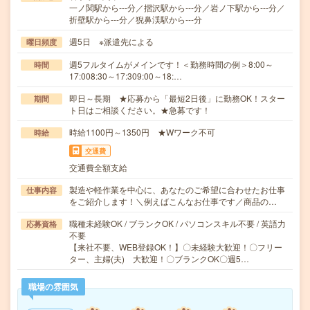
一ノ関駅から---分／摺沢駅から---分／岩ノ下駅から---分／
折壁駅から---分／猊鼻渓駅から---分
週5日 ※派遣先による
曜日頻度
週5フルタイムがメインです！＜勤務時間の例＞8:00～
時間
17:008:30～17:309:00～18:…
即日～長期 ★応募から「最短2日後」に勤務OK！スター
期間
ト日はご相談ください。★急募です！
時給1100円～1350円 ★Wワーク不可
時給
交通費
交通費全額支給
製造や軽作業を中心に、あなたのご希望に合わせたお仕事
仕事内容
をご紹介します！＼例えばこんなお仕事です／商品の…
職種未経験OK / ブランクOK / パソコンスキル不要 / 英語力
応募資格
不要
【来社不要、WEB登録OK！】〇未経験大歓迎！〇フリー
ター、主婦(夫) 大歓迎！〇ブランクOK〇週5…
職場の雰囲気