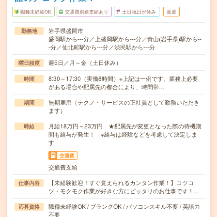
職種未経験OK
交通費別途支給あり
土日祝日が休み
派遣
岩手県盛岡市
勤務地
盛岡駅から---分／上盛岡駅から---分／青山(岩手県)駅から--
-分／仙北町駅から---分／渋民駅から---分
週5日／月～金（土日休み）
曜日頻度
8:30～17:30（実働8時間）※上記は一例です。業務上必要
時間
がある場合や配属先の都合により、時間帯…
無期雇用（テクノ・サービスの正社員として勤務いただき
期間
ます）
月給18万円～23万円 ★配属先が変更となった際の待機期
時給
間も給与が発生！ ※給与は経験などを考慮して決定しま
す
交通費
交通費支給
【未経験歓迎！すぐ覚えられるカンタン作業！】コツコ
仕事内容
ツ・モクモク作業が好きな方にピッタリのお仕事です！…
職種未経験OK / ブランクOK / パソコンスキル不要 / 英語力
応募資格
不要