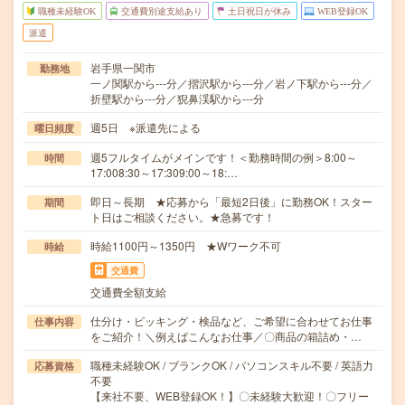
職種未経験OK
交通費別途支給あり
土日祝日が休み
WEB登録OK
派遣
岩手県一関市
勤務地
一ノ関駅から---分／摺沢駅から---分／岩ノ下駅から---分／
折壁駅から---分／猊鼻渓駅から---分
週5日 ※派遣先による
曜日頻度
週5フルタイムがメインです！＜勤務時間の例＞8:00～
時間
17:008:30～17:309:00～18:…
即日～長期 ★応募から「最短2日後」に勤務OK！スター
期間
ト日はご相談ください。★急募です！
時給1100円～1350円 ★Wワーク不可
時給
交通費
交通費全額支給
仕分け・ピッキング・検品など、ご希望に合わせてお仕事
仕事内容
をご紹介！＼例えばこんなお仕事／〇商品の箱詰め・…
職種未経験OK / ブランクOK / パソコンスキル不要 / 英語力
応募資格
不要
【来社不要、WEB登録OK！】〇未経験大歓迎！〇フリー