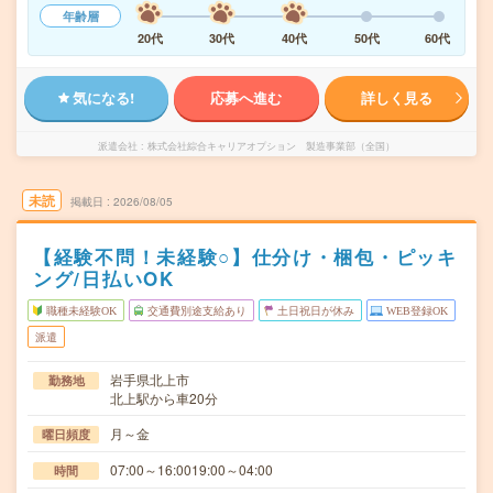
年齢層
20代
30代
40代
50代
60代
気になる!
応募へ進む
詳しく見る
派遣会社
株式会社綜合キャリアオプション 製造事業部（全国）
未読
掲載日
2026/08/05
【経験不問！未経験○】仕分け・梱包・ピッキ
ング/日払いOK
職種未経験OK
交通費別途支給あり
土日祝日が休み
WEB登録OK
派遣
岩手県北上市
勤務地
北上駅から車20分
月～金
曜日頻度
07:00～16:0019:00～04:00
時間