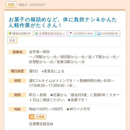
未読
掲載日
2026/08/07
お菓子の箱詰めなど、体に負担ナシ＆かんた
ん軽作業がたくさん！
職種未経験OK
交通費別途支給あり
土日祝日が休み
WEB登録OK
派遣
岩手県一関市
勤務地
一ノ関駅から---分／摺沢駅から---分／岩ノ下駅から---分／
折壁駅から---分／猊鼻渓駅から---分
週5日 ※派遣先による
曜日頻度
週5フルタイムがメインです！＜勤務時間の例＞8:00～
時間
17:008:30～17:309:00～18:…
即日～長期 ★応募から「最短2日後」に勤務OK！スター
期間
ト日はご相談ください。★急募です！
時給1100円～1350円 ★Wワーク不可
時給
交通費
交通費全額支給