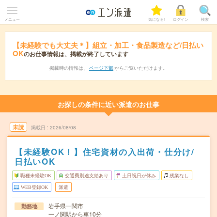
メニュー
気になる!
ログイン
検索
【未経験でも大丈夫＊】組立・加工・食品製造など/日払い
OK
のお仕事情報は、掲載が終了しています
掲載時の情報は、
ページ下部
からご覧いただけます。
お探しの条件に近い派遣のお仕事
未読
掲載日
2026/08/08
【未経験OK！】住宅資材の入出荷・仕分け/
日払いOK
職種未経験OK
交通費別途支給あり
土日祝日が休み
残業なし
WEB登録OK
派遣
岩手県一関市
勤務地
一ノ関駅から車10分