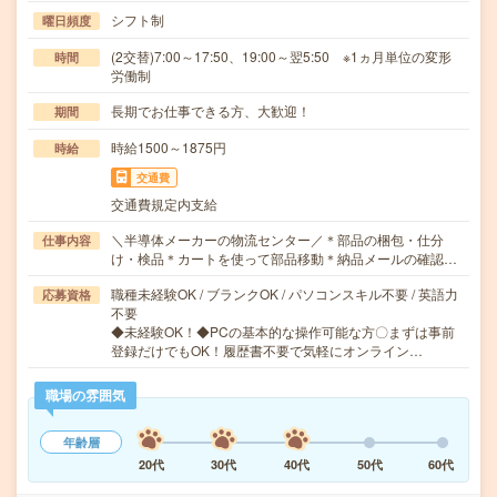
シフト制
曜日頻度
(2交替)7:00～17:50、19:00～翌5:50 ※1ヵ月単位の変形
時間
労働制
長期でお仕事できる方、大歓迎！
期間
時給1500～1875円
時給
交通費
交通費規定内支給
＼半導体メーカーの物流センター／＊部品の梱包・仕分
仕事内容
け・検品＊カートを使って部品移動＊納品メールの確認…
職種未経験OK / ブランクOK / パソコンスキル不要 / 英語力
応募資格
不要
◆未経験OK！◆PCの基本的な操作可能な方〇まずは事前
登録だけでもOK！履歴書不要で気軽にオンライン…
職場の雰囲気
年齢層
20代
30代
40代
50代
60代