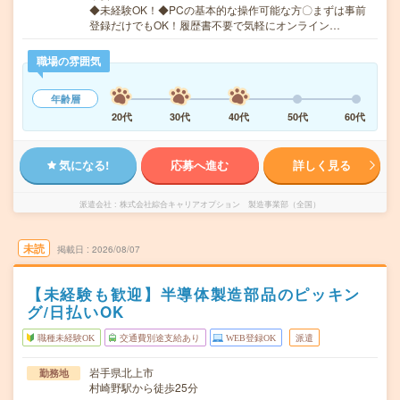
◆未経験OK！◆PCの基本的な操作可能な方〇まずは事前
登録だけでもOK！履歴書不要で気軽にオンライン…
職場の雰囲気
年齢層
20代
30代
40代
50代
60代
気になる!
応募へ進む
詳しく見る
派遣会社
株式会社綜合キャリアオプション 製造事業部（全国）
未読
掲載日
2026/08/07
【未経験も歓迎】半導体製造部品のピッキン
グ/日払いOK
職種未経験OK
交通費別途支給あり
WEB登録OK
派遣
岩手県北上市
勤務地
村崎野駅から徒歩25分