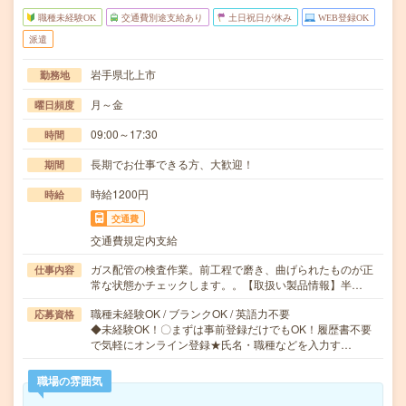
職種未経験OK
交通費別途支給あり
土日祝日が休み
WEB登録OK
派遣
岩手県北上市
勤務地
月～金
曜日頻度
09:00～17:30
時間
長期でお仕事できる方、大歓迎！
期間
時給1200円
時給
交通費
交通費規定内支給
ガス配管の検査作業。前工程で磨き、曲げられたものが正
仕事内容
常な状態かチェックします。。【取扱い製品情報】半…
職種未経験OK / ブランクOK / 英語力不要
応募資格
◆未経験OK！〇まずは事前登録だけでもOK！履歴書不要
で気軽にオンライン登録★氏名・職種などを入力す…
職場の雰囲気