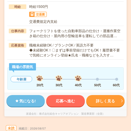
時給1500円
時給
交通費
交通費規定内支給
フォークリフトを使った自動車部品の仕分け・運搬作業空
仕事内容
き箱の仕分け・屋内用小型輸送車を運転しての部品運…
職種未経験OK / ブランクOK / 英語力不要
応募資格
◆未経験OK！〇まずは事前登録だけでもOK！履歴書不要
で気軽にオンライン登録★氏名・職種などを入力す…
職場の雰囲気
年齢層
20代
30代
40代
50代
60代
気になる!
応募へ進む
詳しく見る
派遣会社
株式会社綜合キャリアオプション 製造事業部（全国）
未読
掲載日
2026/08/07