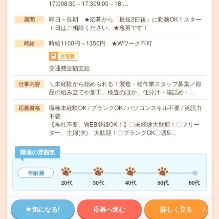
17:008:30～17:309:00～18:…
即日～長期 ★応募から「最短2日後」に勤務OK！スター
期間
ト日はご相談ください。★急募です！
時給1100円～1350円 ★Wワーク不可
時給
交通費
交通費全額支給
＼未経験から始められる！製造・軽作業スタッフ募集／部
仕事内容
品の組み立てや加工、検査のほか、仕分け・箱詰め・…
職種未経験OK / ブランクOK / パソコンスキル不要 / 英語力
応募資格
不要
【来社不要、WEB登録OK！】〇未経験大歓迎！〇フリー
ター、主婦(夫) 大歓迎！〇ブランクOK〇週5…
職場の雰囲気
年齢層
20代
30代
40代
50代
60代
気になる!
応募へ進む
詳しく見る