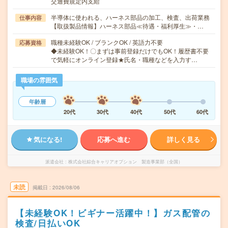
交通費規定内支給
半導体に使われる、ハーネス部品の加工、検査、出荷業務
仕事内容
【取扱製品情報】ハーネス部品≪待遇・福利厚生≫・…
職種未経験OK / ブランクOK / 英語力不要
応募資格
◆未経験OK！〇まずは事前登録だけでもOK！履歴書不要
で気軽にオンライン登録★氏名・職種などを入力す…
職場の雰囲気
年齢層
20代
30代
40代
50代
60代
気になる!
応募へ進む
詳しく見る
派遣会社
株式会社綜合キャリアオプション 製造事業部（全国）
未読
掲載日
2026/08/06
【未経験OK！ビギナー活躍中！】ガス配管の
検査/日払いOK