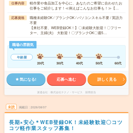
軽作業や食品加工を中心に、あなたのご希望に合わせたお
仕事内容
仕事をご紹介します！≪例えばこんなお仕事も！≫【…
職種未経験OK / ブランクOK / パソコンスキル不要 / 英語力
応募資格
不要
【来社不要、WEB登録OK！】〇未経験大歓迎！〇フリー
ター、主婦(夫) 大歓迎！〇ブランクOK〇週5…
職場の雰囲気
年齢層
20代
30代
40代
50代
60代
気になる!
応募へ進む
詳しく見る
派遣会社
株式会社テクノ・サービス 採用担当
未読
掲載日
2026/08/07
長期×安心＊WEB登録OK！未経験歓迎〇コツ
コツ軽作業スタッフ募集！