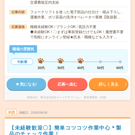
交通費規定内支給
フォークリフトを使った電子部品の仕分け・積み下ろし、
仕事内容
運搬作業、ポリ容器の洗浄オペレーター業務【取扱製…
職種未経験OK / ブランクOK / 英語力不要
応募資格
◆未経験OK！〇まずは事前登録だけでもOK！履歴書不要
で気軽にオンライン登録★氏名・職種などを入力す…
職場の雰囲気
年齢層
20代
30代
40代
50代
60代
気になる!
応募へ進む
詳しく見る
派遣会社
株式会社綜合キャリアオプション 製造事業部（全国）
未読
掲載日
2026/08/08
【未経験歓迎〇】簡単コツコツ作業中心＊製
品のチェック作業！