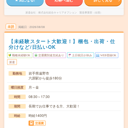
派遣会社
株式会社綜合キャリアオプション 製造事業部（全国）
未読
掲載日
2026/08/08
【未経験スタート大歓迎！】梱包・出荷・仕
分けなど/日払いOK
職種未経験OK
交通費別途支給あり
土日祝日が休み
WEB登録OK
派遣
岩手県遠野市
勤務地
六原駅から徒歩180分
月～金
曜日頻度
08:30～17:30
時間
長期でお仕事できる方、大歓迎！
期間
時給1400円
時給
交通費