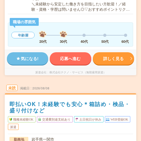
＼未経験から安定した働き方を目指したい方歓迎！／経
験・資格・学歴は問いません◎▽おすすめポイントリク…
職場の雰囲気
年齢層
20代
30代
40代
50代
60代
気になる!
応募へ進む
詳しく見る
派遣会社
株式会社テクノ・サービス（無期雇用派遣）
未読
掲載日
2026/08/08
即払いOK！未経験でも安心＊箱詰め・検品・
盛り付けなど
職種未経験OK
交通費別途支給あり
土日祝日が休み
WEB登録OK
派遣
岩手県一関市
勤務地