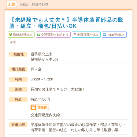
未読
掲載日
2026/08/05
【未経験でも大丈夫＊】半導体装置部品の脱
脂・組立・梱包/日払いOK
職種未経験OK
交通費別途支給あり
土日祝日が休み
WEB登録OK
派遣
岩手県北上市
勤務地
藤根駅から車5分
月～金
曜日頻度
08:20～17:20
時間
長期でお仕事できる方、大歓迎！
期間
時給1150円
時給
交通費
交通費規定内支給
半導体製造用装置部品の板金の脱脂作業・部品の荷造り・
仕事内容
出荷準備・部品の組立・ねじの取り外し等【取扱い製…