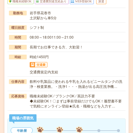
職種未経験OK
交通費別途支給あり
WEB登録OK
派遣
岩手県花巻市
勤務地
土沢駅から車5分
シフト制
曜日頻度
08:00～18:0011:00～21:00
時間
長期でお仕事できる方、大歓迎！
期間
時給1450円
時給
交通費
交通費規定内支給
飲料や乳製品に使われる牛乳を入れるビニールタンクの洗
仕事内容
浄・検査業務。・洗浄1・・・熱湯が出る高圧洗浄機…
職種未経験OK / ブランクOK / 英語力不要
応募資格
◆未経験OK！〇まずは事前登録だけでもOK！履歴書不要
で気軽にオンライン登録★氏名・職種などを入力す…
職場の雰囲気
年齢層