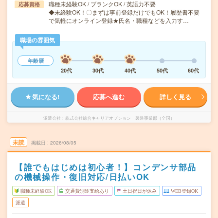
職種未経験OK / ブランクOK / 英語力不要
応募資格
◆未経験OK！〇まずは事前登録だけでもOK！履歴書不要
で気軽にオンライン登録★氏名・職種などを入力す…
職場の雰囲気
年齢層
20代
30代
40代
50代
60代
気になる!
応募へ進む
詳しく見る
派遣会社
株式会社綜合キャリアオプション 製造事業部（全国）
未読
掲載日
2026/08/05
【誰でもはじめは初心者！】コンデンサ部品
の機械操作・復旧対応/日払いOK
職種未経験OK
交通費別途支給あり
土日祝日が休み
WEB登録OK
派遣