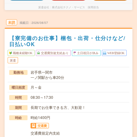
派遣会社
株式会社テクノ・サービス 採用担当
未読
掲載日
2026/08/07
【寮完備のお仕事】梱包・出荷・仕分けなど/
日払いOK
職種未経験OK
交通費別途支給あり
土日祝日が休み
WEB登録OK
派遣
岩手県一関市
勤務地
一ノ関駅から車20分
月～金
曜日頻度
08:30～17:30
時間
長期でお仕事できる方、大歓迎！
期間
時給1400円
時給
交通費
交通費規定内支給