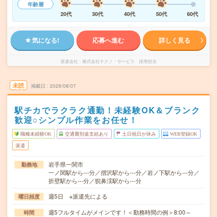
年齢層
20代
30代
40代
50代
60代
気になる!
応募へ進む
詳しく見る
派遣会社
株式会社テクノ・サービス 採用担当
未読
掲載日
2026/08/07
駅チカでラクラク通勤！未経験OK＆ブランク
歓迎○シンプル作業をお任せ！
職種未経験OK
交通費別途支給あり
土日祝日が休み
WEB登録OK
派遣
岩手県一関市
勤務地
一ノ関駅から---分／摺沢駅から---分／岩ノ下駅から---分／
折壁駅から---分／猊鼻渓駅から---分
週5日 ※派遣先による
曜日頻度
週5フルタイムがメインです！＜勤務時間の例＞8:00～
時間