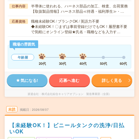
半導体に使われる、ハーネス部品の加工、検査、出荷業務
仕事内容
【取扱製品情報】ハーネス部品≪待遇・福利厚生≫・…
職種未経験OK / ブランクOK / 英語力不要
応募資格
◆未経験OK！〇まずは事前登録だけでもOK！履歴書不要
で気軽にオンライン登録★氏名・職種などを入力す…
職場の雰囲気
年齢層
20代
30代
40代
50代
60代
気になる!
応募へ進む
詳しく見る
派遣会社
株式会社綜合キャリアオプション 製造事業部（全国）
未読
掲載日
2026/08/07
【未経験OK！】ビニールタンクの洗浄/日払
いOK