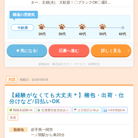
ター、主婦(夫) 大歓迎！〇ブランクOK〇週5…
職場の雰囲気
年齢層
20代
30代
40代
50代
60代
気になる!
応募へ進む
詳しく見る
派遣会社
株式会社テクノ・サービス 採用担当
未読
掲載日
2026/08/06
【経験がなくても大丈夫＊】梱包・出荷・仕
分けなど/日払いOK
職種未経験OK
交通費別途支給あり
土日祝日が休み
WEB登録OK
派遣
岩手県一関市
勤務地
一ノ関駅から車20分