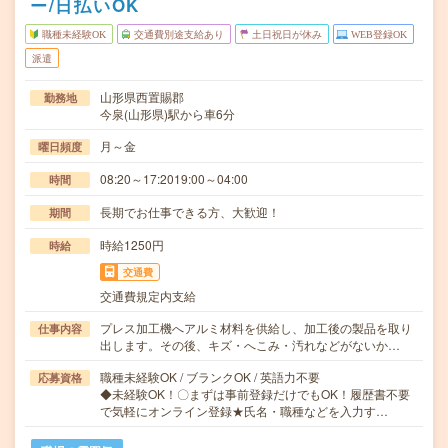
ー/日払いOK
職種未経験OK
交通費別途支給あり
土日祝日が休み
WEB登録OK
派遣
山形県西置賜郡
勤務地
今泉(山形県)駅から車6分
月～金
曜日頻度
08:20～17:2019:00～04:00
時間
長期でお仕事できる方、大歓迎！
期間
時給1250円
時給
交通費
交通費規定内支給
プレス加工機へアルミ材料を供給し、加工後の製品を取り
仕事内容
出します。その後、キズ・へこみ・汚れなどがないか…
職種未経験OK / ブランクOK / 英語力不要
応募資格
◆未経験OK！〇まずは事前登録だけでもOK！履歴書不要
で気軽にオンライン登録★氏名・職種などを入力す…