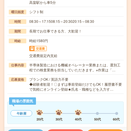
高畠駅から車5分
シフト制
曜日頻度
08:30～17:1508:15～20:3020:15～08:30
時間
長期でお仕事できる方、大歓迎！
期間
時給1580円
時給
交通費
交通費規定内支給
半導体製造における機械オペレーター業務または、選別工
仕事内容
程での検査業務を担当していただきます。※作業は「…
ブランクOK / 英語力不要
応募資格
◆経験者歓迎！〇まずは事前登録だけでもOK！履歴書不要
で気軽にオンライン登録★氏名・職種などを入力す…
職場の雰囲気
年齢層
20代
30代
40代
50代
60代