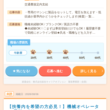
交通費規定内支給
・専用のマシンに製品をセットして、電圧を加えます・抵
仕事内容
抗値が基準内かどうかをチェックします(検査)・製…
職種未経験OK / ブランクOK / 英語力不要
応募資格
◆未経験OK！〇まずは事前登録だけでもOK！履歴書不要
で気軽にオンライン登録★氏名・職種などを入力す…
職場の雰囲気
年齢層
20代
30代
40代
50代
60代
気になる!
応募へ進む
詳しく見る
派遣会社
株式会社綜合キャリアオプション 製造事業部（全国）
未読
掲載日
2026/08/06
【扶養内を希望の方必見！】機械オペレータ