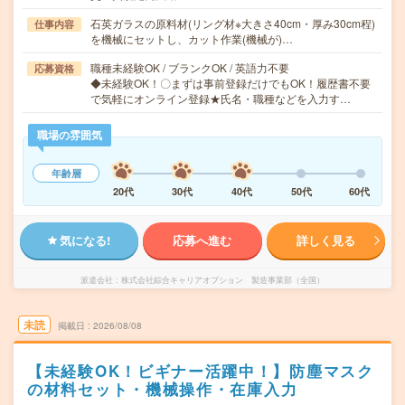
石英ガラスの原料材(リング材※大きさ40cm・厚み30cm程)
仕事内容
を機械にセットし、カット作業(機械が)…
職種未経験OK / ブランクOK / 英語力不要
応募資格
◆未経験OK！〇まずは事前登録だけでもOK！履歴書不要
で気軽にオンライン登録★氏名・職種などを入力す…
職場の雰囲気
年齢層
20代
30代
40代
50代
60代
気になる!
応募へ進む
詳しく見る
派遣会社
株式会社綜合キャリアオプション 製造事業部（全国）
未読
掲載日
2026/08/08
【未経験OK！ビギナー活躍中！】防塵マスク
の材料セット・機械操作・在庫入力