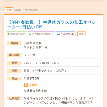
未読
掲載日
2026/08/06
【初心者歓迎！】半導体ガラスの加工オペレ
ーター/日払いOK
職種未経験OK
交通費別途支給あり
WEB登録OK
派遣
山形県米沢市
勤務地
米沢駅から車15分
シフト制
曜日頻度
08:30～17:1018:30～03:10
時間
長期でお仕事できる方、大歓迎！
期間
時給1750円
時給
交通費
交通費規定内支給
半導体用ガラスの製造※下記いずれかになります＊マシニ
仕事内容
ングマシニングセンタという機械を用いた石英ガラス…