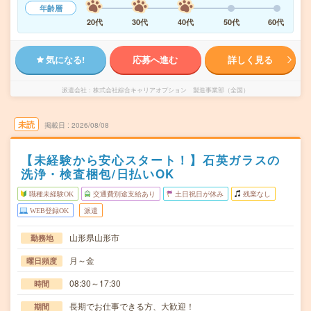
年齢層
20代
30代
40代
50代
60代
気になる!
応募へ進む
詳しく見る
派遣会社
株式会社綜合キャリアオプション 製造事業部（全国）
未読
掲載日
2026/08/08
【未経験から安心スタート！】石英ガラスの
洗浄・検査梱包/日払いOK
職種未経験OK
交通費別途支給あり
土日祝日が休み
残業なし
WEB登録OK
派遣
山形県山形市
勤務地
月～金
曜日頻度
08:30～17:30
時間
長期でお仕事できる方、大歓迎！
期間