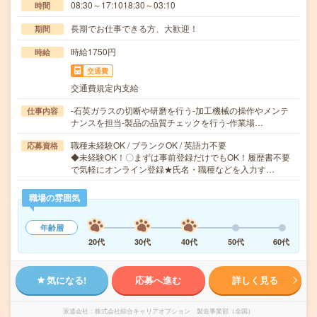
08:30～17:1018:30～03:10
時間
長期でお仕事できる方、大歓迎！
期間
時給1750円
時給
交通費
交通費規定内支給
-石英ガラスの切断や研磨を行う-加工機械の操作やメンテ
仕事内容
ナンスを担当-製品の品質チェックを行う-作業場…
職種未経験OK / ブランクOK / 英語力不要
応募資格
◆未経験OK！〇まずは事前登録だけでもOK！履歴書不要
で気軽にオンライン登録★氏名・職種などを入力す…
職場の雰囲気
年齢層
20代
30代
40代
50代
60代
気になる!
応募へ進む
詳しく見る
派遣会社
株式会社綜合キャリアオプション 製造事業部（全国）