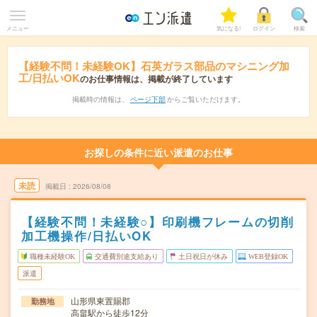
メニュー
気になる!
ログイン
検索
【経験不問！未経験OK】石英ガラス部品のマシニング加
工/日払いOK
のお仕事情報は、掲載が終了しています
掲載時の情報は、
ページ下部
からご覧いただけます。
お探しの条件に近い派遣のお仕事
未読
掲載日
2026/08/08
【経験不問！未経験○】印刷機フレームの切削
加工機操作/日払いOK
職種未経験OK
交通費別途支給あり
土日祝日が休み
WEB登録OK
派遣
山形県東置賜郡
勤務地
高畠駅から徒歩12分