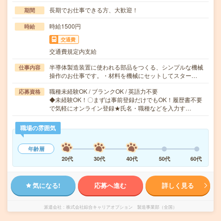
長期でお仕事できる方、大歓迎！
期間
時給1500円
時給
交通費
交通費規定内支給
半導体製造装置に使われる部品をつくる、シンプルな機械
仕事内容
操作のお仕事です。・材料を機械にセットしてスター…
職種未経験OK / ブランクOK / 英語力不要
応募資格
◆未経験OK！〇まずは事前登録だけでもOK！履歴書不要
で気軽にオンライン登録★氏名・職種などを入力す…
職場の雰囲気
年齢層
20代
30代
40代
50代
60代
気になる!
応募へ進む
詳しく見る
派遣会社
株式会社綜合キャリアオプション 製造事業部（全国）