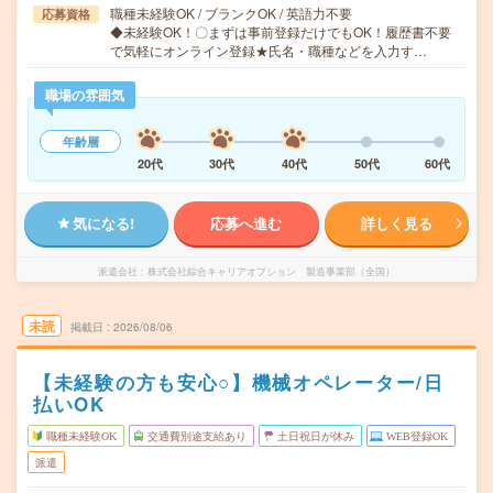
職種未経験OK / ブランクOK / 英語力不要
応募資格
◆未経験OK！〇まずは事前登録だけでもOK！履歴書不要
で気軽にオンライン登録★氏名・職種などを入力す…
職場の雰囲気
年齢層
20代
30代
40代
50代
60代
気になる!
応募へ進む
詳しく見る
派遣会社
株式会社綜合キャリアオプション 製造事業部（全国）
未読
掲載日
2026/08/06
【未経験の方も安心○】機械オペレーター/日
払いOK
職種未経験OK
交通費別途支給あり
土日祝日が休み
WEB登録OK
派遣