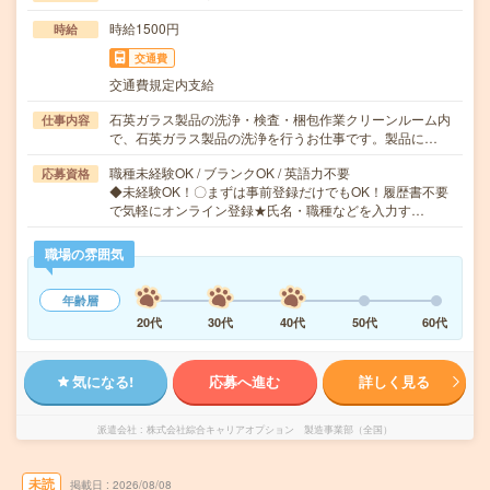
時給1500円
時給
交通費
交通費規定内支給
石英ガラス製品の洗浄・検査・梱包作業クリーンルーム内
仕事内容
で、石英ガラス製品の洗浄を行うお仕事です。製品に…
職種未経験OK / ブランクOK / 英語力不要
応募資格
◆未経験OK！〇まずは事前登録だけでもOK！履歴書不要
で気軽にオンライン登録★氏名・職種などを入力す…
職場の雰囲気
年齢層
20代
30代
40代
50代
60代
気になる!
応募へ進む
詳しく見る
派遣会社
株式会社綜合キャリアオプション 製造事業部（全国）
未読
掲載日
2026/08/08