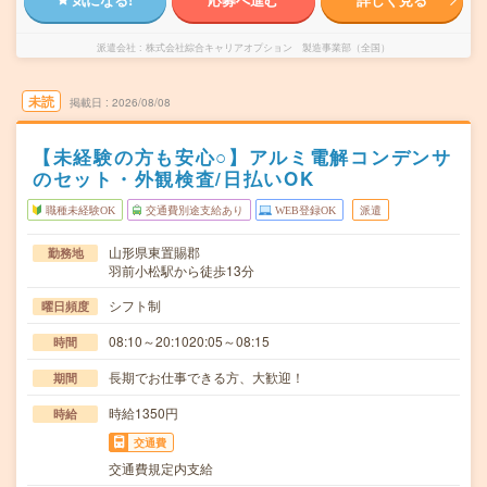
派遣会社
株式会社綜合キャリアオプション 製造事業部（全国）
未読
掲載日
2026/08/08
【未経験の方も安心○】アルミ電解コンデンサ
のセット・外観検査/日払いOK
職種未経験OK
交通費別途支給あり
WEB登録OK
派遣
山形県東置賜郡
勤務地
羽前小松駅から徒歩13分
シフト制
曜日頻度
08:10～20:1020:05～08:15
時間
長期でお仕事できる方、大歓迎！
期間
時給1350円
時給
交通費
交通費規定内支給