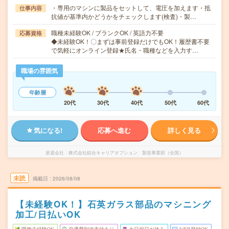
・専用のマシンに製品をセットして、電圧を加えます・抵
仕事内容
抗値が基準内かどうかをチェックします(検査)・製…
職種未経験OK / ブランクOK / 英語力不要
応募資格
◆未経験OK！〇まずは事前登録だけでもOK！履歴書不要
で気軽にオンライン登録★氏名・職種などを入力す…
職場の雰囲気
年齢層
20代
30代
40代
50代
60代
気になる!
応募へ進む
詳しく見る
派遣会社
株式会社綜合キャリアオプション 製造事業部（全国）
未読
掲載日
2026/08/08
【未経験OK！】石英ガラス部品のマシニング
加工/日払いOK