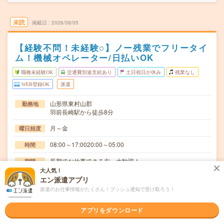
未読
掲載日
2026/08/05
【経験不問！未経験○】ノー残業でフリータイ
ム！機械オペレーター/日払いOK
職種未経験OK
交通費別途支給あり
土日祝日が休み
残業なし
WEB登録OK
派遣
山形県東村山郡
勤務地
羽前長崎駅から徒歩8分
月～金
曜日頻度
08:00～17:0020:00～05:00
時間
長期でお仕事できる方、大歓迎！
期間
大人気！
時給1150円
時給
エン派遣アプリ
派遣のお仕事情報がたくさん！プッシュ通知で受け取ろう！
交通費
交通費規定内支給
アプリをダウンロード
機械に材料をセットし、ボタン操作で自動加工。加工用の
仕事内容