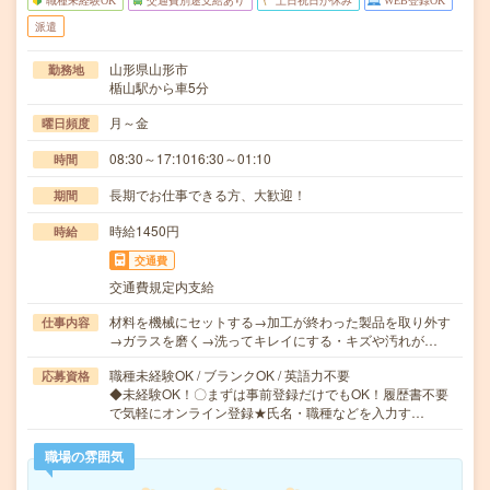
職種未経験OK
交通費別途支給あり
土日祝日が休み
WEB登録OK
派遣
山形県山形市
勤務地
楯山駅から車5分
月～金
曜日頻度
08:30～17:1016:30～01:10
時間
長期でお仕事できる方、大歓迎！
期間
時給1450円
時給
交通費
交通費規定内支給
材料を機械にセットする→加工が終わった製品を取り外す
仕事内容
→ガラスを磨く→洗ってキレイにする・キズや汚れが…
職種未経験OK / ブランクOK / 英語力不要
応募資格
◆未経験OK！〇まずは事前登録だけでもOK！履歴書不要
で気軽にオンライン登録★氏名・職種などを入力す…
職場の雰囲気