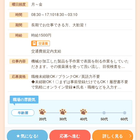
月～金
曜日頻度
08:30～17:1018:30～03:10
時間
長期でお仕事できる方、大歓迎！
期間
時給1500円
時給
交通費
交通費規定内支給
機械が加工した製品を手作業で表面を削る作業をしていた
仕事内容
だきます。その後薬液を使って洗い流し、目視検査を…
職種未経験OK / ブランクOK / 英語力不要
応募資格
◆未経験OK！〇まずは事前登録だけでもOK！履歴書不要
で気軽にオンライン登録★氏名・職種などを入力す…
職場の雰囲気
年齢層
20代
30代
40代
50代
60代
気になる!
応募へ進む
詳しく見る