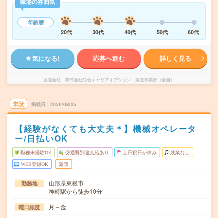
職場の雰囲気
年齢層
20代
30代
40代
50代
60代
気になる!
応募へ進む
詳しく見る
派遣会社
株式会社綜合キャリアオプション 製造事業部（全国）
未読
掲載日
2026/08/05
【経験がなくても大丈夫＊】機械オペレータ
ー/日払いOK
職種未経験OK
交通費別途支給あり
土日祝日が休み
残業なし
WEB登録OK
派遣
山形県東根市
勤務地
神町駅から徒歩10分
月～金
曜日頻度