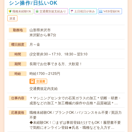
シン操作/日払いOK
職種未経験OK
交通費別途支給あり
土日祝日が休み
WEB登録OK
派遣
山形県米沢市
勤務地
米沢駅から車7分
月～金
曜日頻度
(2交替)8:30～17:10、18:30～翌3:10
時間
長期でお仕事できる方、大歓迎！
期間
時給1700～2125円
時給
交通費
交通費規定内支給
＊マシニングセンタでの石英ガラスの加工＊切断・研磨・
仕事内容
成形などの加工＊加工機械の操作や点検＊品質確認＊…
職種未経験OK / ブランクOK / パソコンスキル不要 / 英語力
応募資格
不要
◆未経験OK！〇まずは事前登録だけでもOK！履歴書不要
で気軽にオンライン登録★氏名・職種などを入力す…