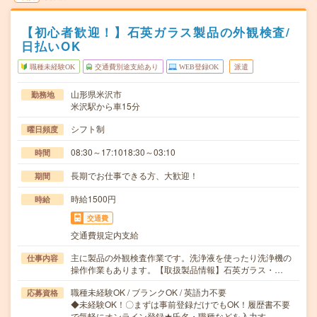
【初心者歓迎！】石英ガラス製品の外観検査/
日払いOK
職種未経験OK
交通費別途支給あり
WEB登録OK
派遣
山形県米沢市
勤務地
米沢駅から車15分
シフト制
曜日頻度
08:30～17:1018:30～03:10
時間
長期でお仕事できる方、大歓迎！
期間
時給1500円
時給
交通費
交通費規定内支給
主に製品の外観検査作業です。洗浄液を使ったり洗浄機の
仕事内容
操作作業もあります。【取扱製品情報】石英ガラス・…
職種未経験OK / ブランクOK / 英語力不要
応募資格
◆未経験OK！〇まずは事前登録だけでもOK！履歴書不要
で気軽にオンライン登録★氏名・職種などを入力す…