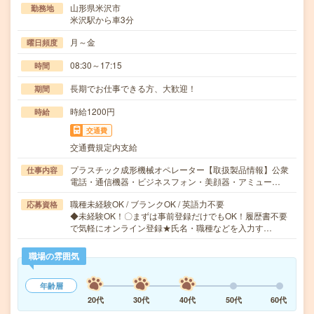
山形県米沢市
勤務地
米沢駅から車3分
月～金
曜日頻度
08:30～17:15
時間
長期でお仕事できる方、大歓迎！
期間
時給1200円
時給
交通費
交通費規定内支給
プラスチック成形機械オペレーター【取扱製品情報】公衆
仕事内容
電話・通信機器・ビジネスフォン・美顔器・アミュー…
職種未経験OK / ブランクOK / 英語力不要
応募資格
◆未経験OK！〇まずは事前登録だけでもOK！履歴書不要
で気軽にオンライン登録★氏名・職種などを入力す…
職場の雰囲気
年齢層
20代
30代
40代
50代
60代