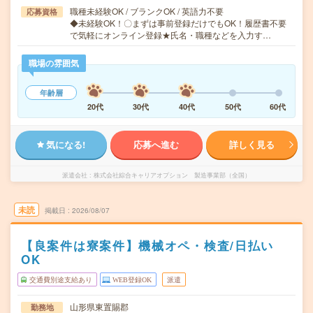
職種未経験OK / ブランクOK / 英語力不要
応募資格
◆未経験OK！〇まずは事前登録だけでもOK！履歴書不要
で気軽にオンライン登録★氏名・職種などを入力す…
職場の雰囲気
年齢層
20代
30代
40代
50代
60代
気になる!
応募へ進む
詳しく見る
派遣会社
株式会社綜合キャリアオプション 製造事業部（全国）
未読
掲載日
2026/08/07
【良案件は寮案件】機械オペ・検査/日払い
OK
交通費別途支給あり
WEB登録OK
派遣
山形県東置賜郡
勤務地