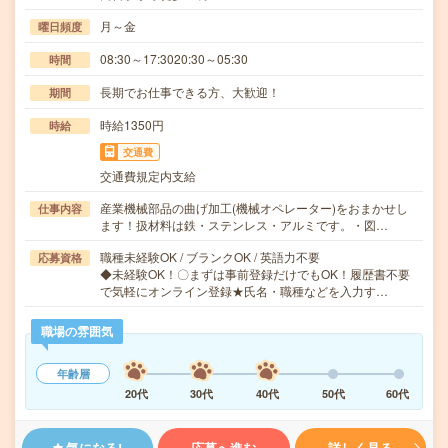
月～金
曜日頻度
08:30～17:3020:30～05:30
時間
長期でお仕事できる方、大歓迎！
期間
時給1350円
時給
交通費
交通費規定内支給
産業機械部品の曲げ加工(機械オペレーター)をおまかせし
仕事内容
ます！扱材料は鉄・ステンレス・アルミです。・図…
職種未経験OK / ブランクOK / 英語力不要
応募資格
◆未経験OK！〇まずは事前登録だけでもOK！履歴書不要
で気軽にオンライン登録★氏名・職種などを入力す…
職場の雰囲気
年齢層
20代
30代
40代
50代
60代
気になる!
応募へ進む
詳しく見る