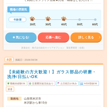
職場の雰囲気
年齢層
20代
30代
40代
50代
60代
気になる!
応募へ進む
詳しく見る
派遣会社
株式会社綜合キャリアオプション 製造事業部（全国）
未読
掲載日
2026/08/08
【未経験の方大歓迎！】ガラス部品の研磨・
洗浄/日払いOK
職種未経験OK
交通費別途支給あり
土日祝日が休み
WEB登録OK
派遣
山形県米沢市
勤務地
米沢駅から車15分