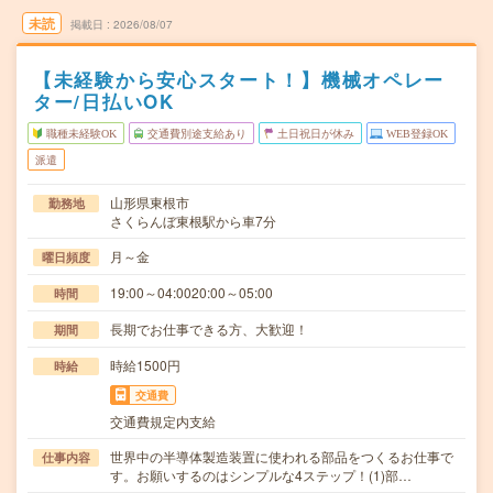
未読
掲載日
2026/08/07
【未経験から安心スタート！】機械オペレー
ター/日払いOK
職種未経験OK
交通費別途支給あり
土日祝日が休み
WEB登録OK
派遣
山形県東根市
勤務地
さくらんぼ東根駅から車7分
月～金
曜日頻度
19:00～04:0020:00～05:00
時間
長期でお仕事できる方、大歓迎！
期間
時給1500円
時給
交通費
交通費規定内支給
世界中の半導体製造装置に使われる部品をつくるお仕事で
仕事内容
す。お願いするのはシンプルな4ステップ！(1)部…