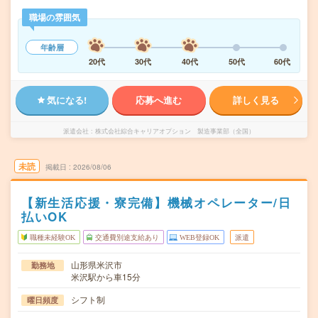
職場の雰囲気
年齢層
20代
30代
40代
50代
60代
気になる!
応募へ進む
詳しく見る
派遣会社
株式会社綜合キャリアオプション 製造事業部（全国）
未読
掲載日
2026/08/06
【新生活応援・寮完備】機械オペレーター/日
払いOK
職種未経験OK
交通費別途支給あり
WEB登録OK
派遣
山形県米沢市
勤務地
米沢駅から車15分
シフト制
曜日頻度