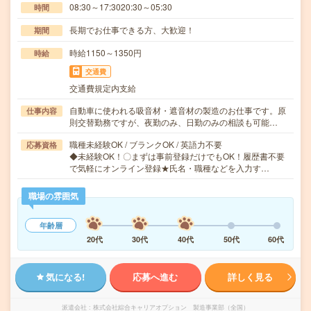
08:30～17:3020:30～05:30
時間
長期でお仕事できる方、大歓迎！
期間
時給1150～1350円
時給
交通費
交通費規定内支給
自動車に使われる吸音材・遮音材の製造のお仕事です。原
仕事内容
則交替勤務ですが、夜勤のみ、日勤のみの相談も可能…
職種未経験OK / ブランクOK / 英語力不要
応募資格
◆未経験OK！〇まずは事前登録だけでもOK！履歴書不要
で気軽にオンライン登録★氏名・職種などを入力す…
職場の雰囲気
年齢層
20代
30代
40代
50代
60代
気になる!
応募へ進む
詳しく見る
派遣会社
株式会社綜合キャリアオプション 製造事業部（全国）