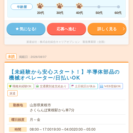
年齢層
20代
30代
40代
50代
60代
気になる!
応募へ進む
詳しく見る
派遣会社
株式会社綜合キャリアオプション 製造事業部（全国）
未読
掲載日
2026/08/07
【未経験から安心スタート！】半導体部品の
機械オペレーター/日払いOK
職種未経験OK
交通費別途支給あり
土日祝日が休み
WEB登録OK
派遣
山形県東根市
勤務地
さくらんぼ東根駅から車7分
月～金
曜日頻度
08:00～17:0019:00～04:0020:00～05:00
時間