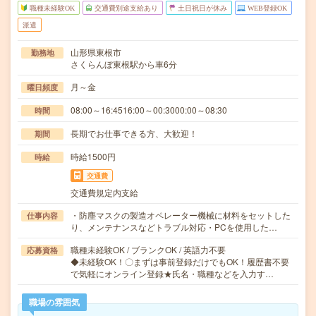
職種未経験OK
交通費別途支給あり
土日祝日が休み
WEB登録OK
派遣
山形県東根市
勤務地
さくらんぼ東根駅から車6分
月～金
曜日頻度
08:00～16:4516:00～00:3000:00～08:30
時間
長期でお仕事できる方、大歓迎！
期間
時給1500円
時給
交通費
交通費規定内支給
・防塵マスクの製造オペレーター機械に材料をセットした
仕事内容
り、メンテナンスなどトラブル対応・PCを使用した…
職種未経験OK / ブランクOK / 英語力不要
応募資格
◆未経験OK！〇まずは事前登録だけでもOK！履歴書不要
で気軽にオンライン登録★氏名・職種などを入力す…
職場の雰囲気