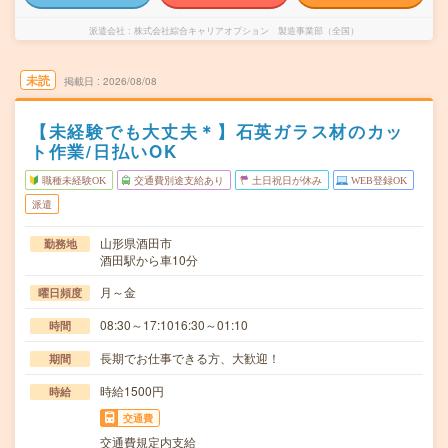
派遣会社
株式会社綜合キャリアオプション 製造事業部（全国）
未読
掲載日
2026/08/08
【未経験でも大丈夫＊】石英ガラス材のカッ
ト作業/日払いOK
職種未経験OK
交通費別途支給あり
土日祝日が休み
WEB登録OK
派遣
山形県酒田市
勤務地
酒田駅から車10分
月～金
曜日頻度
08:30～17:1016:30～01:10
時間
長期でお仕事できる方、大歓迎！
期間
時給1500円
時給
交通費
交通費規定内支給