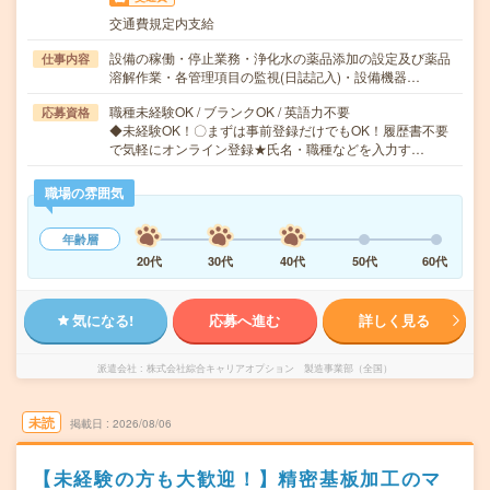
交通費規定内支給
設備の稼働・停止業務・浄化水の薬品添加の設定及び薬品
仕事内容
溶解作業・各管理項目の監視(日誌記入)・設備機器…
職種未経験OK / ブランクOK / 英語力不要
応募資格
◆未経験OK！〇まずは事前登録だけでもOK！履歴書不要
で気軽にオンライン登録★氏名・職種などを入力す…
職場の雰囲気
年齢層
20代
30代
40代
50代
60代
気になる!
応募へ進む
詳しく見る
派遣会社
株式会社綜合キャリアオプション 製造事業部（全国）
未読
掲載日
2026/08/06
【未経験の方も大歓迎！】精密基板加工のマ