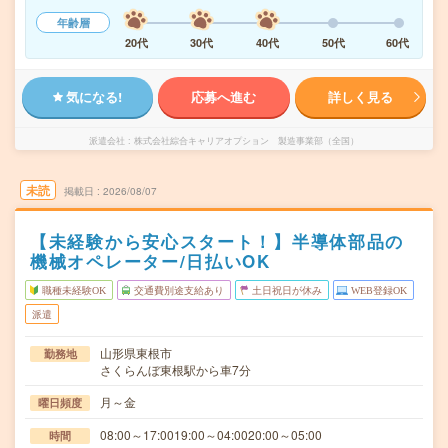
年齢層
20代
30代
40代
50代
60代
気になる!
応募へ進む
詳しく見る
派遣会社
株式会社綜合キャリアオプション 製造事業部（全国）
未読
掲載日
2026/08/07
【未経験から安心スタート！】半導体部品の
機械オペレーター/日払いOK
職種未経験OK
交通費別途支給あり
土日祝日が休み
WEB登録OK
派遣
山形県東根市
勤務地
さくらんぼ東根駅から車7分
月～金
曜日頻度
08:00～17:0019:00～04:0020:00～05:00
時間