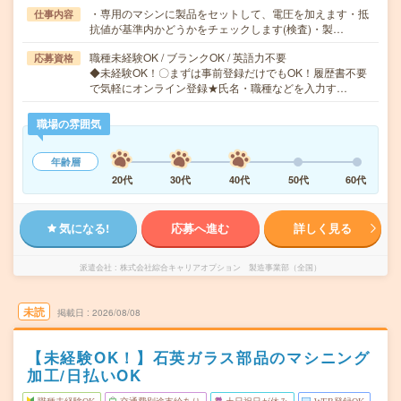
・専用のマシンに製品をセットして、電圧を加えます・抵
仕事内容
抗値が基準内かどうかをチェックします(検査)・製…
職種未経験OK / ブランクOK / 英語力不要
応募資格
◆未経験OK！〇まずは事前登録だけでもOK！履歴書不要
で気軽にオンライン登録★氏名・職種などを入力す…
職場の雰囲気
年齢層
20代
30代
40代
50代
60代
気になる!
応募へ進む
詳しく見る
派遣会社
株式会社綜合キャリアオプション 製造事業部（全国）
未読
掲載日
2026/08/08
【未経験OK！】石英ガラス部品のマシニング
加工/日払いOK