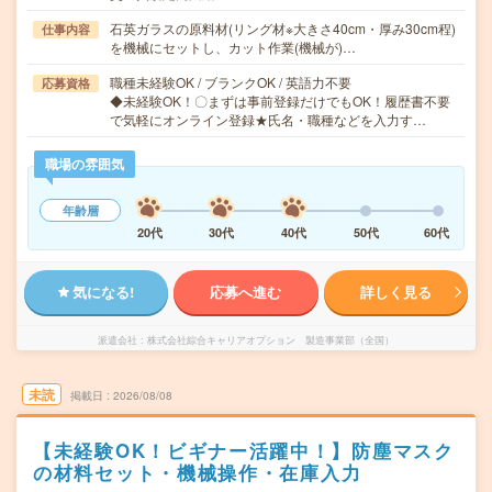
石英ガラスの原料材(リング材※大きさ40cm・厚み30cm程)
仕事内容
を機械にセットし、カット作業(機械が)…
職種未経験OK / ブランクOK / 英語力不要
応募資格
◆未経験OK！〇まずは事前登録だけでもOK！履歴書不要
で気軽にオンライン登録★氏名・職種などを入力す…
職場の雰囲気
年齢層
20代
30代
40代
50代
60代
気になる!
応募へ進む
詳しく見る
派遣会社
株式会社綜合キャリアオプション 製造事業部（全国）
未読
掲載日
2026/08/08
【未経験OK！ビギナー活躍中！】防塵マスク
の材料セット・機械操作・在庫入力