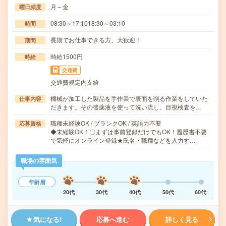
月～金
曜日頻度
08:30～17:1018:30～03:10
時間
長期でお仕事できる方、大歓迎！
期間
時給1500円
時給
交通費
交通費規定内支給
機械が加工した製品を手作業で表面を削る作業をしていた
仕事内容
だきます。その後薬液を使って洗い流し、目視検査を…
職種未経験OK / ブランクOK / 英語力不要
応募資格
◆未経験OK！〇まずは事前登録だけでもOK！履歴書不要
で気軽にオンライン登録★氏名・職種などを入力す…
職場の雰囲気
年齢層
20代
30代
40代
50代
60代
気になる!
応募へ進む
詳しく見る