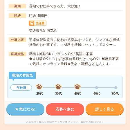
長期でお仕事できる方、大歓迎！
期間
時給1500円
時給
交通費
交通費規定内支給
半導体製造装置に使われる部品をつくる、シンプルな機械
仕事内容
操作のお仕事です。・材料を機械にセットしてスター…
職種未経験OK / ブランクOK / 英語力不要
応募資格
◆未経験OK！〇まずは事前登録だけでもOK！履歴書不要
で気軽にオンライン登録★氏名・職種などを入力す…
職場の雰囲気
年齢層
20代
30代
40代
50代
60代
気になる!
応募へ進む
詳しく見る
派遣会社
株式会社綜合キャリアオプション 製造事業部（全国）