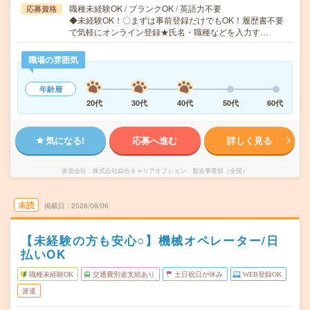
職種未経験OK / ブランクOK / 英語力不要
応募資格
◆未経験OK！〇まずは事前登録だけでもOK！履歴書不要
で気軽にオンライン登録★氏名・職種などを入力す…
職場の雰囲気
年齢層
20代
30代
40代
50代
60代
気になる!
応募へ進む
詳しく見る
派遣会社
株式会社綜合キャリアオプション 製造事業部（全国）
未読
掲載日
2026/08/06
【未経験の方も安心○】機械オペレーター/日
払いOK
職種未経験OK
交通費別途支給あり
土日祝日が休み
WEB登録OK
派遣