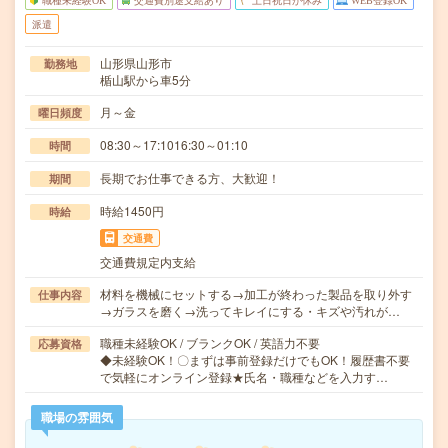
職種未経験OK
交通費別途支給あり
土日祝日が休み
WEB登録OK
派遣
山形県山形市
勤務地
楯山駅から車5分
月～金
曜日頻度
08:30～17:1016:30～01:10
時間
長期でお仕事できる方、大歓迎！
期間
時給1450円
時給
交通費
交通費規定内支給
材料を機械にセットする→加工が終わった製品を取り外す
仕事内容
→ガラスを磨く→洗ってキレイにする・キズや汚れが…
職種未経験OK / ブランクOK / 英語力不要
応募資格
◆未経験OK！〇まずは事前登録だけでもOK！履歴書不要
で気軽にオンライン登録★氏名・職種などを入力す…
職場の雰囲気