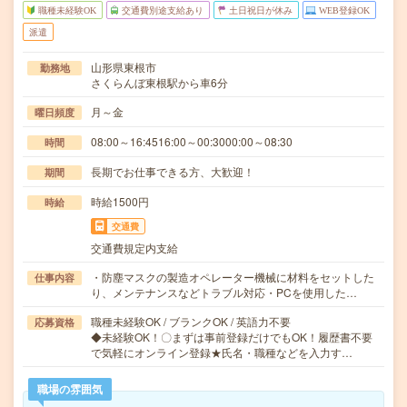
職種未経験OK
交通費別途支給あり
土日祝日が休み
WEB登録OK
派遣
山形県東根市
勤務地
さくらんぼ東根駅から車6分
月～金
曜日頻度
08:00～16:4516:00～00:3000:00～08:30
時間
長期でお仕事できる方、大歓迎！
期間
時給1500円
時給
交通費
交通費規定内支給
・防塵マスクの製造オペレーター機械に材料をセットした
仕事内容
り、メンテナンスなどトラブル対応・PCを使用した…
職種未経験OK / ブランクOK / 英語力不要
応募資格
◆未経験OK！〇まずは事前登録だけでもOK！履歴書不要
で気軽にオンライン登録★氏名・職種などを入力す…
職場の雰囲気