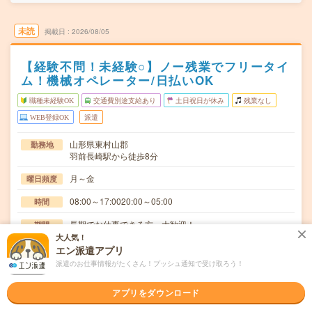
未読
掲載日
2026/08/05
【経験不問！未経験○】ノー残業でフリータイ
ム！機械オペレーター/日払いOK
職種未経験OK
交通費別途支給あり
土日祝日が休み
残業なし
WEB登録OK
派遣
山形県東村山郡
勤務地
羽前長崎駅から徒歩8分
月～金
曜日頻度
08:00～17:0020:00～05:00
時間
長期でお仕事できる方、大歓迎！
期間
大人気！
時給1150円
時給
エン派遣アプリ
派遣のお仕事情報がたくさん！プッシュ通知で受け取ろう！
交通費
交通費規定内支給
アプリをダウンロード
機械に材料をセットし、ボタン操作で自動加工。加工用の
仕事内容