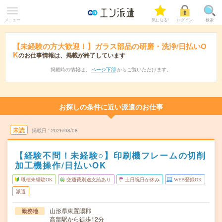
メニュー
気になる!
ログイン
検索
【未経験の方大歓迎！】ガラス部品の研磨・洗浄/日払いO
K
のお仕事情報は、掲載が終了しています
掲載時の情報は、
ページ下部
からご覧いただけます。
お探しの条件に近い派遣のお仕事
未読
掲載日
2026/08/08
【経験不問！未経験○】印刷機フレームの切削
加工機操作/日払いOK
職種未経験OK
交通費別途支給あり
土日祝日が休み
WEB登録OK
派遣
山形県東置賜郡
勤務地
高畠駅から徒歩12分