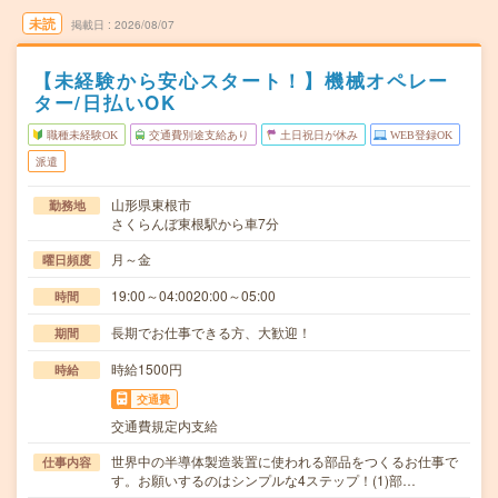
未読
掲載日
2026/08/07
【未経験から安心スタート！】機械オペレー
ター/日払いOK
職種未経験OK
交通費別途支給あり
土日祝日が休み
WEB登録OK
派遣
山形県東根市
勤務地
さくらんぼ東根駅から車7分
月～金
曜日頻度
19:00～04:0020:00～05:00
時間
長期でお仕事できる方、大歓迎！
期間
時給1500円
時給
交通費
交通費規定内支給
世界中の半導体製造装置に使われる部品をつくるお仕事で
仕事内容
す。お願いするのはシンプルな4ステップ！(1)部…