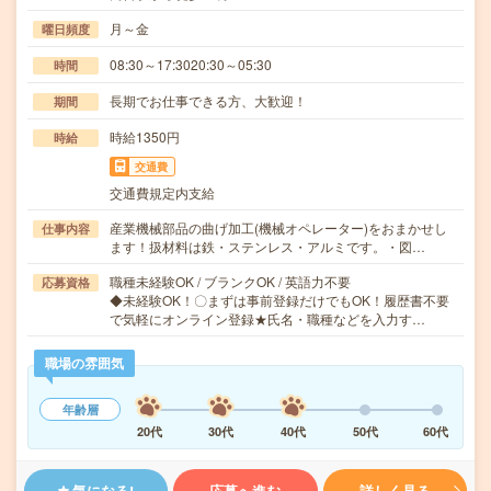
月～金
曜日頻度
08:30～17:3020:30～05:30
時間
長期でお仕事できる方、大歓迎！
期間
時給1350円
時給
交通費
交通費規定内支給
産業機械部品の曲げ加工(機械オペレーター)をおまかせし
仕事内容
ます！扱材料は鉄・ステンレス・アルミです。・図…
職種未経験OK / ブランクOK / 英語力不要
応募資格
◆未経験OK！〇まずは事前登録だけでもOK！履歴書不要
で気軽にオンライン登録★氏名・職種などを入力す…
職場の雰囲気
年齢層
20代
30代
40代
50代
60代
気になる!
応募へ進む
詳しく見る