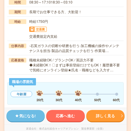
08:30～17:1018:30～03:10
時間
長期でお仕事できる方、大歓迎！
期間
時給1750円
時給
交通費
交通費規定内支給
-石英ガラスの切断や研磨を行う-加工機械の操作やメンテ
仕事内容
ナンスを担当-製品の品質チェックを行う-作業場…
職種未経験OK / ブランクOK / 英語力不要
応募資格
◆未経験OK！〇まずは事前登録だけでもOK！履歴書不要
で気軽にオンライン登録★氏名・職種などを入力す…
職場の雰囲気
年齢層
20代
30代
40代
50代
60代
気になる!
応募へ進む
詳しく見る
派遣会社
株式会社綜合キャリアオプション 製造事業部（全国）