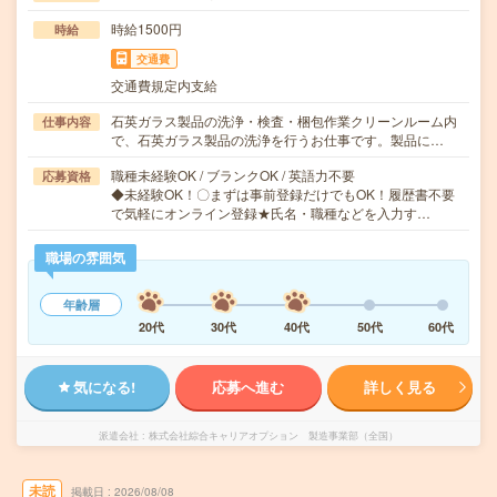
時給1500円
時給
交通費
交通費規定内支給
石英ガラス製品の洗浄・検査・梱包作業クリーンルーム内
仕事内容
で、石英ガラス製品の洗浄を行うお仕事です。製品に…
職種未経験OK / ブランクOK / 英語力不要
応募資格
◆未経験OK！〇まずは事前登録だけでもOK！履歴書不要
で気軽にオンライン登録★氏名・職種などを入力す…
職場の雰囲気
年齢層
20代
30代
40代
50代
60代
気になる!
応募へ進む
詳しく見る
派遣会社
株式会社綜合キャリアオプション 製造事業部（全国）
未読
掲載日
2026/08/08