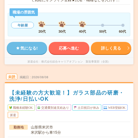
職場の雰囲気
年齢層
20代
30代
40代
50代
60代
気になる!
応募へ進む
詳しく見る
派遣会社
株式会社綜合キャリアオプション 製造事業部（全国）
未読
掲載日
2026/08/08
【未経験の方大歓迎！】ガラス部品の研磨・
洗浄/日払いOK
職種未経験OK
交通費別途支給あり
土日祝日が休み
WEB登録OK
派遣
山形県米沢市
勤務地
米沢駅から車15分