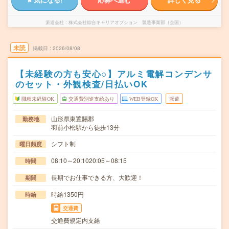
派遣会社
株式会社綜合キャリアオプション 製造事業部（全国）
未読
掲載日
2026/08/08
【未経験の方も安心○】アルミ電解コンデンサ
のセット・外観検査/日払いOK
職種未経験OK
交通費別途支給あり
WEB登録OK
派遣
山形県東置賜郡
勤務地
羽前小松駅から徒歩13分
シフト制
曜日頻度
08:10～20:1020:05～08:15
時間
長期でお仕事できる方、大歓迎！
期間
時給1350円
時給
交通費
交通費規定内支給