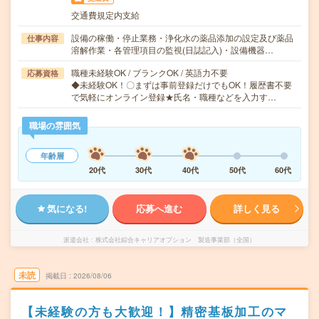
交通費規定内支給
設備の稼働・停止業務・浄化水の薬品添加の設定及び薬品
仕事内容
溶解作業・各管理項目の監視(日誌記入)・設備機器…
職種未経験OK / ブランクOK / 英語力不要
応募資格
◆未経験OK！〇まずは事前登録だけでもOK！履歴書不要
で気軽にオンライン登録★氏名・職種などを入力す…
職場の雰囲気
年齢層
20代
30代
40代
50代
60代
気になる!
応募へ進む
詳しく見る
派遣会社
株式会社綜合キャリアオプション 製造事業部（全国）
未読
掲載日
2026/08/06
【未経験の方も大歓迎！】精密基板加工のマ