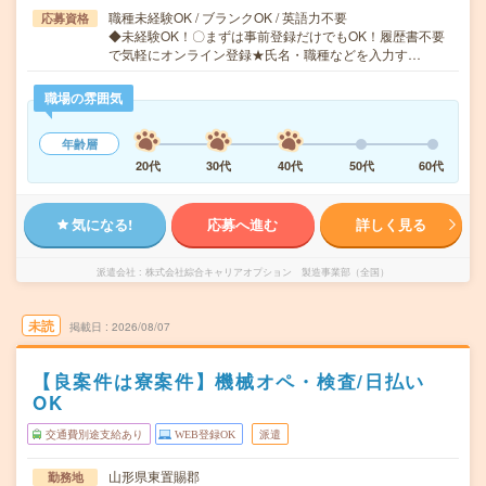
職種未経験OK / ブランクOK / 英語力不要
応募資格
◆未経験OK！〇まずは事前登録だけでもOK！履歴書不要
で気軽にオンライン登録★氏名・職種などを入力す…
職場の雰囲気
年齢層
20代
30代
40代
50代
60代
気になる!
応募へ進む
詳しく見る
派遣会社
株式会社綜合キャリアオプション 製造事業部（全国）
未読
掲載日
2026/08/07
【良案件は寮案件】機械オペ・検査/日払い
OK
交通費別途支給あり
WEB登録OK
派遣
山形県東置賜郡
勤務地