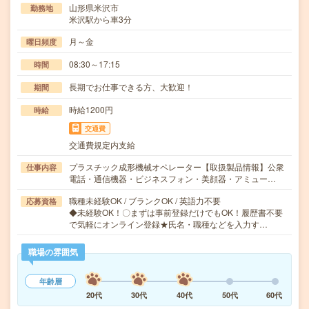
山形県米沢市
勤務地
米沢駅から車3分
月～金
曜日頻度
08:30～17:15
時間
長期でお仕事できる方、大歓迎！
期間
時給1200円
時給
交通費
交通費規定内支給
プラスチック成形機械オペレーター【取扱製品情報】公衆
仕事内容
電話・通信機器・ビジネスフォン・美顔器・アミュー…
職種未経験OK / ブランクOK / 英語力不要
応募資格
◆未経験OK！〇まずは事前登録だけでもOK！履歴書不要
で気軽にオンライン登録★氏名・職種などを入力す…
職場の雰囲気
年齢層
20代
30代
40代
50代
60代