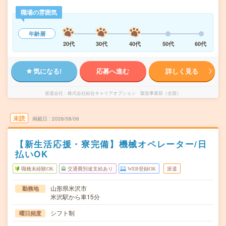
職場の雰囲気
年齢層
20代
30代
40代
50代
60代
気になる!
応募へ進む
詳しく見る
派遣会社
株式会社綜合キャリアオプション 製造事業部（全国）
未読
掲載日
2026/08/06
【新生活応援・寮完備】機械オペレーター/日
払いOK
職種未経験OK
交通費別途支給あり
WEB登録OK
派遣
山形県米沢市
勤務地
米沢駅から車15分
シフト制
曜日頻度