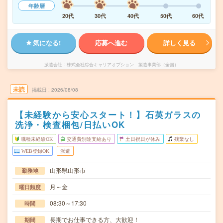
年齢層
20代
30代
40代
50代
60代
気になる!
応募へ進む
詳しく見る
派遣会社
株式会社綜合キャリアオプション 製造事業部（全国）
未読
掲載日
2026/08/08
【未経験から安心スタート！】石英ガラスの
洗浄・検査梱包/日払いOK
職種未経験OK
交通費別途支給あり
土日祝日が休み
残業なし
WEB登録OK
派遣
山形県山形市
勤務地
月～金
曜日頻度
08:30～17:30
時間
長期でお仕事できる方、大歓迎！
期間