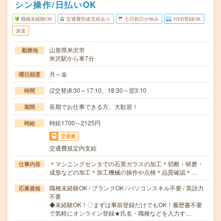
シン操作/日払いOK
職種未経験OK
交通費別途支給あり
土日祝日が休み
WEB登録OK
派遣
山形県米沢市
勤務地
米沢駅から車7分
月～金
曜日頻度
(2交替)8:30～17:10、18:30～翌3:10
時間
長期でお仕事できる方、大歓迎！
期間
時給1700～2125円
時給
交通費
交通費規定内支給
＊マシニングセンタでの石英ガラスの加工＊切断・研磨・
仕事内容
成形などの加工＊加工機械の操作や点検＊品質確認＊…
職種未経験OK / ブランクOK / パソコンスキル不要 / 英語力
応募資格
不要
◆未経験OK！〇まずは事前登録だけでもOK！履歴書不要
で気軽にオンライン登録★氏名・職種などを入力す…