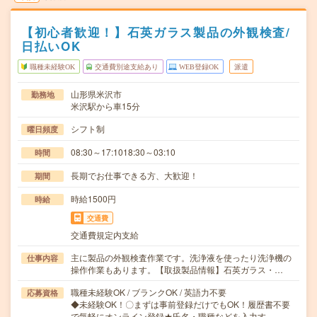
【初心者歓迎！】石英ガラス製品の外観検査/
日払いOK
職種未経験OK
交通費別途支給あり
WEB登録OK
派遣
山形県米沢市
勤務地
米沢駅から車15分
シフト制
曜日頻度
08:30～17:1018:30～03:10
時間
長期でお仕事できる方、大歓迎！
期間
時給1500円
時給
交通費
交通費規定内支給
主に製品の外観検査作業です。洗浄液を使ったり洗浄機の
仕事内容
操作作業もあります。【取扱製品情報】石英ガラス・…
職種未経験OK / ブランクOK / 英語力不要
応募資格
◆未経験OK！〇まずは事前登録だけでもOK！履歴書不要
で気軽にオンライン登録★氏名・職種などを入力す…