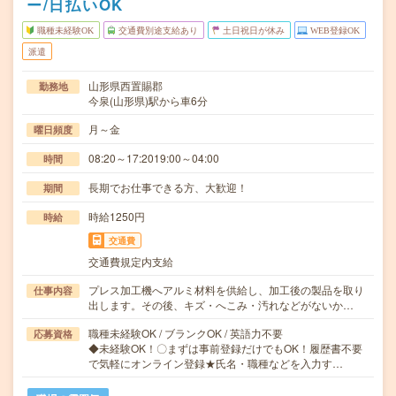
ー/日払いOK
職種未経験OK
交通費別途支給あり
土日祝日が休み
WEB登録OK
派遣
山形県西置賜郡
勤務地
今泉(山形県)駅から車6分
月～金
曜日頻度
08:20～17:2019:00～04:00
時間
長期でお仕事できる方、大歓迎！
期間
時給1250円
時給
交通費
交通費規定内支給
プレス加工機へアルミ材料を供給し、加工後の製品を取り
仕事内容
出します。その後、キズ・へこみ・汚れなどがないか…
職種未経験OK / ブランクOK / 英語力不要
応募資格
◆未経験OK！〇まずは事前登録だけでもOK！履歴書不要
で気軽にオンライン登録★氏名・職種などを入力す…