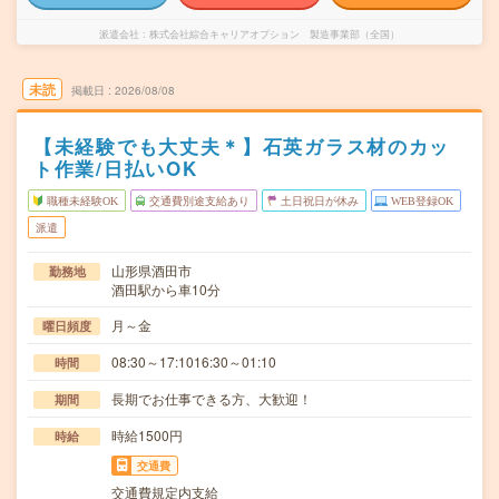
派遣会社
株式会社綜合キャリアオプション 製造事業部（全国）
未読
掲載日
2026/08/08
【未経験でも大丈夫＊】石英ガラス材のカッ
ト作業/日払いOK
職種未経験OK
交通費別途支給あり
土日祝日が休み
WEB登録OK
派遣
山形県酒田市
勤務地
酒田駅から車10分
月～金
曜日頻度
08:30～17:1016:30～01:10
時間
長期でお仕事できる方、大歓迎！
期間
時給1500円
時給
交通費
交通費規定内支給