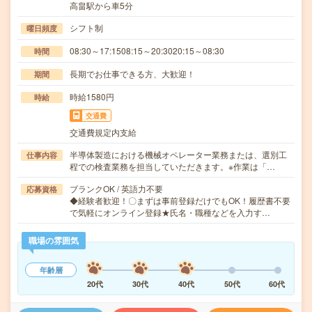
高畠駅から車5分
シフト制
曜日頻度
08:30～17:1508:15～20:3020:15～08:30
時間
長期でお仕事できる方、大歓迎！
期間
時給1580円
時給
交通費
交通費規定内支給
半導体製造における機械オペレーター業務または、選別工
仕事内容
程での検査業務を担当していただきます。※作業は「…
ブランクOK / 英語力不要
応募資格
◆経験者歓迎！〇まずは事前登録だけでもOK！履歴書不要
で気軽にオンライン登録★氏名・職種などを入力す…
職場の雰囲気
年齢層
20代
30代
40代
50代
60代