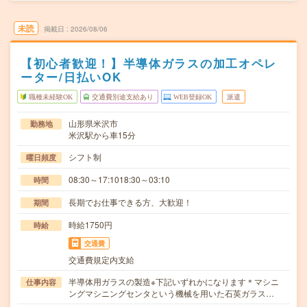
未読
掲載日
2026/08/06
【初心者歓迎！】半導体ガラスの加工オペレ
ーター/日払いOK
職種未経験OK
交通費別途支給あり
WEB登録OK
派遣
山形県米沢市
勤務地
米沢駅から車15分
シフト制
曜日頻度
08:30～17:1018:30～03:10
時間
長期でお仕事できる方、大歓迎！
期間
時給1750円
時給
交通費
交通費規定内支給
半導体用ガラスの製造※下記いずれかになります＊マシニ
仕事内容
ングマシニングセンタという機械を用いた石英ガラス…