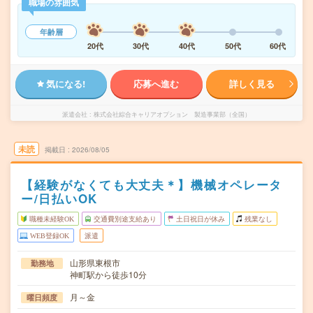
職場の雰囲気
年齢層
20代
30代
40代
50代
60代
気になる!
応募へ進む
詳しく見る
派遣会社
株式会社綜合キャリアオプション 製造事業部（全国）
未読
掲載日
2026/08/05
【経験がなくても大丈夫＊】機械オペレータ
ー/日払いOK
職種未経験OK
交通費別途支給あり
土日祝日が休み
残業なし
WEB登録OK
派遣
山形県東根市
勤務地
神町駅から徒歩10分
月～金
曜日頻度