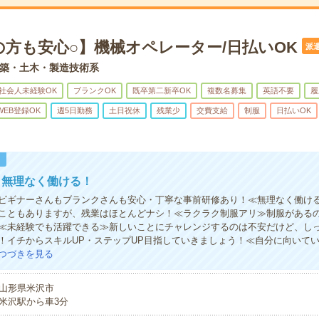
の方も安心○】機械オペレーター/日払いOK
派
築・土木・製造技術系
社会人未経験OK
ブランクOK
既卒第二新卒OK
複数名募集
英語不要
履
WEB登録OK
週5日勤務
土日祝休
残業少
交費支給
制服
日払いOK
！
！無理なく働ける！
ビギナーさんもブランクさんも安心・丁寧な事前研修あり！≪無理なく働け
こともありますが、残業はほとんどナシ！≪ラクラク制服アリ≫制服がある
≪未経験でも活躍できる≫新しいことにチャレンジするのは不安だけど、し
！イチからスキルUP・ステップUP目指していきましょう！≪自分に向いて
つづきを見る
山形県米沢市
米沢駅から車3分