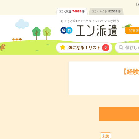
【
エン派遣
74686
件
エンバイト
82531
件
ちょうど良いワークライフバランスが叶う
関東版
気になる！リスト
0
保存し
【経験
未読