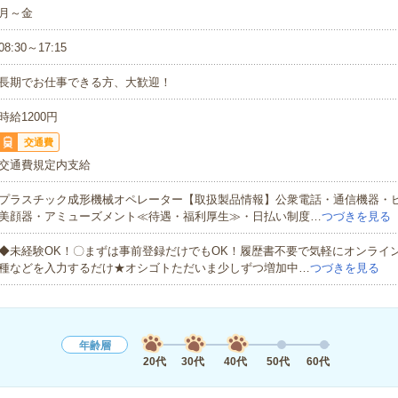
月～金
08:30～17:15
長期でお仕事できる方、大歓迎！
時給1200円
交通費
交通費規定内支給
プラスチック成形機械オペレーター【取扱製品情報】公衆電話・通信機器・
美顔器・アミューズメント≪待遇・福利厚生≫・日払い制度…
つづきを見る
◆未経験OK！〇まずは事前登録だけでもOK！履歴書不要で気軽にオンライ
種などを入力するだけ★オシゴトただいま少しずつ増加中…
つづきを見る
年齢層
20代
30代
40代
50代
60代