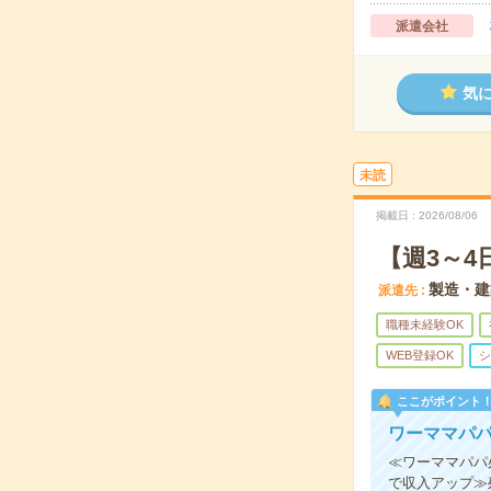
派遣会社
気
未読
掲載日
2026/08/06
【週3～4
製造・建
派遣先
職種未経験OK
WEB登録OK
シ
ここがポイント
ワーママパパ
≪ワーママパパ
で収入アップ≫