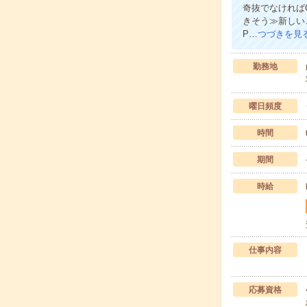
奇抜でなければ
きそう≫新しい
P…
つづきを見
勤務地
曜日頻度
時間
期間
時給
仕事内容
応募資格