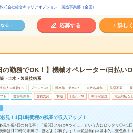
株式会社綜合キャリアオプション 製造事業部（全国）
応募する
詳し
になる！
日の勤務でOK！】機械オペレーター/日払いO
築・土木・製造技術系
社会人未経験OK
ブランクOK
既卒第二新卒OK
複数名募集
英語不要
履
フト
交替制勤務
交費支給
制服
日払いOK
職場が禁煙
電話対応な
！
必見！1日1時間程の残業で収入アップ！
必見≫週4日のお仕事！「週5日フルはキツイ…」という方にピッタリ〇≪1日
残業は月20時間未満で、ほどよく稼げます！≪髪型自由≫基本的に髪色自由