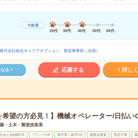
年齢層
20代
30代
40代
50代
60代
株式会社綜合キャリアオプション 製造事業部（全国）
応募する
詳し
になる！
を希望の方必見！】機械オペレーター/日払い
築・土木・製造技術系
社会人未経験OK
ブランクOK
既卒第二新卒OK
複数名募集
英語不要
履