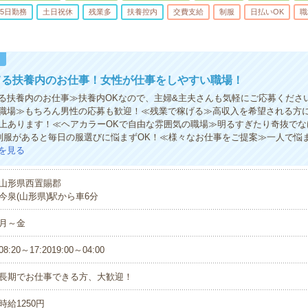
5日勤務
土日祝休
残業多
扶養控内
交費支給
制服
日払いOK
職
！
てる扶養内のお仕事！女性が仕事をしやすい職場！
る扶養内のお仕事≫扶養内OKなので、主婦&主夫さんも気軽にご応募くださ
職場≫もちろん男性の応募も歓迎！≪残業で稼げる≫高収入を希望される方
以上あります！≪ヘアカラーOKで自由な雰囲気の職場≫明るすぎたり奇抜で
)制服があると毎日の服選びに悩まずOK！≪様々なお仕事をご提案≫一人で悩
を見る
山形県西置賜郡
今泉(山形県)駅から車6分
月～金
08:20～17:2019:00～04:00
長期でお仕事できる方、大歓迎！
時給1250円