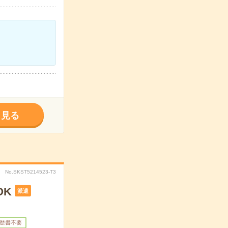
く見る
No.SKST5214523-T3
OK
派遣
歴書不要