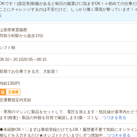
OKです！(規定有)制服があると毎日の服選びに悩まずOK！≪初めての仕事
ことにチャレンジするのは不安だけど、しっかり働く環境が整っています！
る
山形県東置賜郡
羽前小松駅から徒歩13分
シフト制
08:10～20:1020:05～08:15
長期でお仕事できる方、大歓迎！
時給1350円
交通費
交通費規定内支給
・専用のマシンに製品をセットして、電圧を加えます・抵抗値が基準内かど
ます(検査)・製品の外観を目視で確認します(傷・ゴミな…
つづきを見る
◆未経験OK！〇まずは事前登録だけでもOK！履歴書不要で気軽にオンライ
種などを入力するだけ★オシゴトただいま少しずつ増加中…
つづきを見る