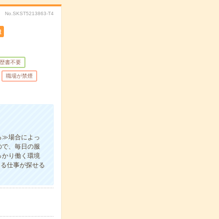
No.SKST5213863-T4
遣
歴書不要
職場が禁煙
る≫場合によっ
ので、毎日の服
っかり働く環境
いる仕事が探せる