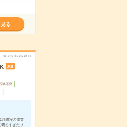
く見る
No.SKST5214718-T4
K
派遣
歴書不要
し
1時間程の残業
で明るすぎたり