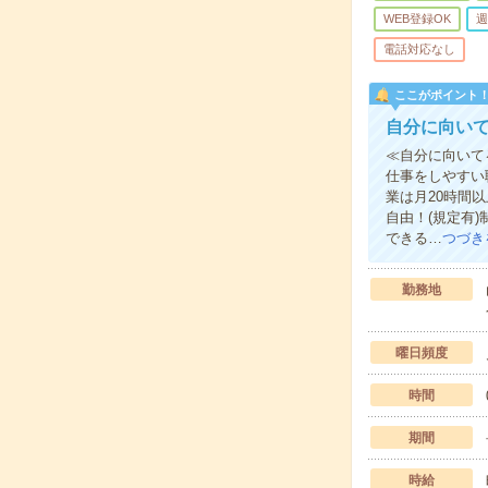
WEB登録OK
週
電話対応なし
ここがポイント
自分に向い
≪自分に向いて
仕事をしやすい
業は月20時間
自由！(規定有
できる…
つづき
勤務地
曜日頻度
時間
期間
時給