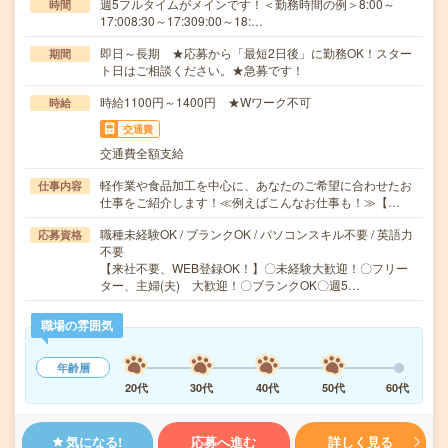
週5フルタイムがメインです！＜勤務時間の例＞8:00～
時間
17:008:30～17:309:00～18:…
即日～長期 ★応募から「最短2日後」に勤務OK！スター
期間
ト日はご相談ください。★急募です！
時給1100円～1400円 ★Wワーク不可
時給
交通費
交通費全額支給
軽作業や食品加工を中心に、あなたのご希望に合わせたお
仕事内容
仕事をご紹介します！≪例えばこんなお仕事も！≫【…
職種未経験OK / ブランクOK / パソコンスキル不要 / 英語力
応募資格
不要
【来社不要、WEB登録OK！】〇未経験大歓迎！〇フリー
ター、主婦(夫) 大歓迎！〇ブランクOK〇週5…
職場の雰囲気
年齢層
20代
30代
40代
50代
60代
気になる!
応募へ進む
詳しく見る