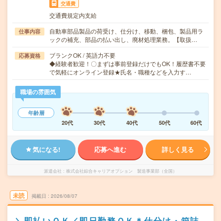
交通費
交通費規定内支給
自動車部品製品の荷受け、仕分け、移動、梱包、製品用ラ
仕事内容
ックの補充、部品の払い出し、廃材処理業務。【取扱…
ブランクOK / 英語力不要
応募資格
◆経験者歓迎！〇まずは事前登録だけでもOK！履歴書不要
で気軽にオンライン登録★氏名・職種などを入力す…
職場の雰囲気
年齢層
20代
30代
40代
50代
60代
気になる!
応募へ進む
詳しく見る
派遣会社
株式会社綜合キャリアオプション 製造事業部（全国）
未読
掲載日
2026/08/07
＼即払いＯＫ／即日勤務ＯＫ＊仕分け・箱詰