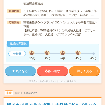
交通費全額支給
＼未経験から始められる！製造・軽作業スタッフ募集／部
仕事内容
品の組み立てや加工、検査のほか、仕分け・箱詰め・…
職種未経験OK / ブランクOK / パソコンスキル不要 / 英語力
応募資格
不要
【来社不要、WEB登録OK！】〇未経験大歓迎！〇フリー
ター、主婦(夫) 大歓迎！〇ブランクOK〇週5…
職場の雰囲気
年齢層
20代
30代
40代
50代
60代
気になる!
応募へ進む
詳しく見る
派遣会社
株式会社テクノ・サービス 採用担当
未読
掲載日
2026/08/07
駅チカでラクラク通勤！未経験OK＆ブランク