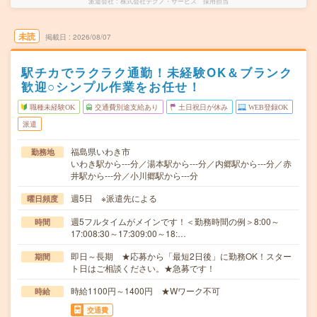
派遣会社
株式会社テクノ・サービス 採用担当
未読
掲載日
2026/08/07
駅チカでラクラク通勤！未経験OK＆ブランク
歓迎○シンプル作業をお任せ！
職種未経験OK
交通費別途支給あり
土日祝日が休み
WEB登録OK
派遣
福島県いわき市
勤務地
いわき駅から---分／湯本駅から---分／内郷駅から---分／赤
井駅から---分／小川郷駅から---分
週5日 ※派遣先による
曜日頻度
週5フルタイムがメインです！＜勤務時間の例＞8:00～
時間
17:008:30～17:309:00～18:…
即日～長期 ★応募から「最短2日後」に勤務OK！スター
期間
ト日はご相談ください。★急募です！
時給1100円～1400円 ★Wワーク不可
時給
交通費