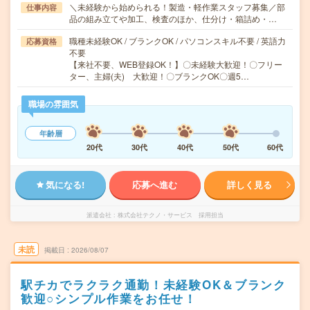
＼未経験から始められる！製造・軽作業スタッフ募集／部
仕事内容
品の組み立てや加工、検査のほか、仕分け・箱詰め・…
職種未経験OK / ブランクOK / パソコンスキル不要 / 英語力
応募資格
不要
【来社不要、WEB登録OK！】〇未経験大歓迎！〇フリー
ター、主婦(夫) 大歓迎！〇ブランクOK〇週5…
職場の雰囲気
年齢層
20代
30代
40代
50代
60代
気になる!
応募へ進む
詳しく見る
派遣会社
株式会社テクノ・サービス 採用担当
未読
掲載日
2026/08/07
駅チカでラクラク通勤！未経験OK＆ブランク
歓迎○シンプル作業をお任せ！