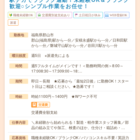
歓迎○シンプル作業をお任せ！
職種未経験OK
交通費別途支給あり
土日祝日が休み
WEB登録OK
派遣
福島県郡山市
勤務地
郡山(福島県)駅から---分／安積永盛駅から---分／日和田駅
から---分／磐城守山駅から---分／谷田川駅から---分
週5日 ※派遣先による
曜日頻度
週5フルタイムがメインです！＜勤務時間の例＞8:00～
時間
17:008:30～17:309:00～18:…
即日～長期 ★応募から「最短2日後」に勤務OK！スター
期間
ト日はご相談ください。★急募です！
時給1100円～1400円 ★Wワーク不可
時給
交通費
交通費全額支給
＼未経験から始められる！製造・軽作業スタッフ募集／部
仕事内容
品の組み立てや加工、検査のほか、仕分け・箱詰め・…
職種未経験OK / ブランクOK / パソコンスキル不要 / 英語力
応募資格