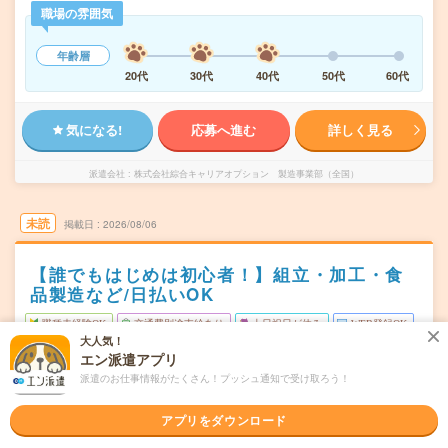
職場の雰囲気
年齢層
20代
30代
40代
50代
60代
気になる!
応募へ進む
詳しく見る
派遣会社
株式会社綜合キャリアオプション 製造事業部（全国）
未読
掲載日
2026/08/06
【誰でもはじめは初心者！】組立・加工・食
品製造など/日払いOK
職種未経験OK
交通費別途支給あり
土日祝日が休み
WEB登録OK
大人気！
派遣
エン派遣アプリ
派遣のお仕事情報がたくさん！プッシュ通知で受け取ろう！
福島県郡山市
勤務地
喜久田駅から車7分
アプリをダウンロード
月～金
曜日頻度