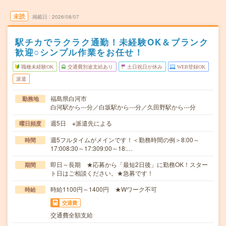
未読
掲載日
2026/08/07
駅チカでラクラク通勤！未経験OK＆ブランク
歓迎○シンプル作業をお任せ！
職種未経験OK
交通費別途支給あり
土日祝日が休み
WEB登録OK
派遣
福島県白河市
勤務地
白河駅から---分／白坂駅から---分／久田野駅から---分
週5日 ※派遣先による
曜日頻度
週5フルタイムがメインです！＜勤務時間の例＞8:00～
時間
17:008:30～17:309:00～18:…
即日～長期 ★応募から「最短2日後」に勤務OK！スター
期間
ト日はご相談ください。★急募です！
時給1100円～1400円 ★Wワーク不可
時給
交通費
交通費全額支給