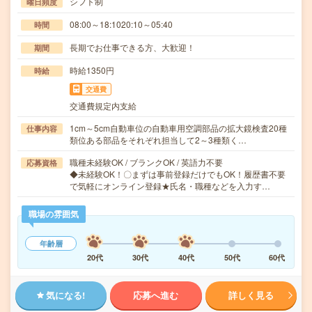
シフト制
曜日頻度
08:00～18:1020:10～05:40
時間
長期でお仕事できる方、大歓迎！
期間
時給1350円
時給
交通費
交通費規定内支給
1cm～5cm自動車位の自動車用空調部品の拡大鏡検査20種
仕事内容
類位ある部品をそれぞれ担当して2～3種類く…
職種未経験OK / ブランクOK / 英語力不要
応募資格
◆未経験OK！〇まずは事前登録だけでもOK！履歴書不要
で気軽にオンライン登録★氏名・職種などを入力す…
職場の雰囲気
年齢層
20代
30代
40代
50代
60代
気になる!
応募へ進む
詳しく見る