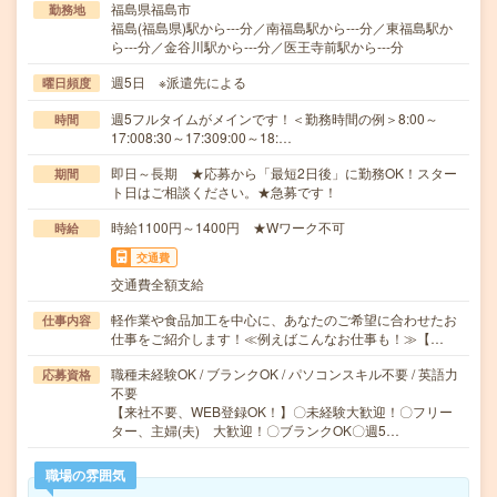
福島県福島市
勤務地
福島(福島県)駅から---分／南福島駅から---分／東福島駅か
ら---分／金谷川駅から---分／医王寺前駅から---分
週5日 ※派遣先による
曜日頻度
週5フルタイムがメインです！＜勤務時間の例＞8:00～
時間
17:008:30～17:309:00～18:…
即日～長期 ★応募から「最短2日後」に勤務OK！スター
期間
ト日はご相談ください。★急募です！
時給1100円～1400円 ★Wワーク不可
時給
交通費
交通費全額支給
軽作業や食品加工を中心に、あなたのご希望に合わせたお
仕事内容
仕事をご紹介します！≪例えばこんなお仕事も！≫【…
職種未経験OK / ブランクOK / パソコンスキル不要 / 英語力
応募資格
不要
【来社不要、WEB登録OK！】〇未経験大歓迎！〇フリー
ター、主婦(夫) 大歓迎！〇ブランクOK〇週5…
職場の雰囲気