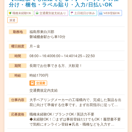
分け・梱包・ラベル貼り・入力/日払いOK
職種未経験OK
交通費別途支給あり
土日祝日が休み
WEB登録OK
派遣
福島県東白川郡
勤務地
磐城棚倉駅から車10分
月～金
曜日頻度
08:00～16:4006:00～14:4014:25～22:50
時間
長期でお仕事できる方、大歓迎！
期間
時給1700円
時給
交通費
交通費規定内支給
大手ベアリングメーカーの工場構内で、完成した製品を出
仕事内容
荷に向けて準備する仕事です。まず出荷指示に従って…
職種未経験OK / ブランクOK / 英語力不要
応募資格
◆未経験OK！〇まずは事前登録だけでもOK！履歴書不要
で気軽にオンライン登録★氏名・職種などを入力す…