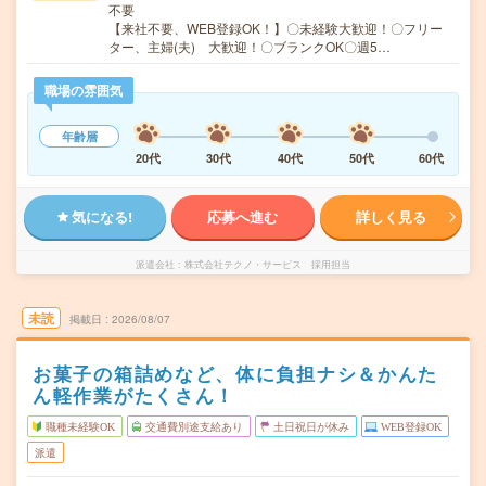
不要
【来社不要、WEB登録OK！】〇未経験大歓迎！〇フリー
ター、主婦(夫) 大歓迎！〇ブランクOK〇週5…
職場の雰囲気
年齢層
20代
30代
40代
50代
60代
気になる!
応募へ進む
詳しく見る
派遣会社
株式会社テクノ・サービス 採用担当
未読
掲載日
2026/08/07
お菓子の箱詰めなど、体に負担ナシ＆かんた
ん軽作業がたくさん！
職種未経験OK
交通費別途支給あり
土日祝日が休み
WEB登録OK
派遣