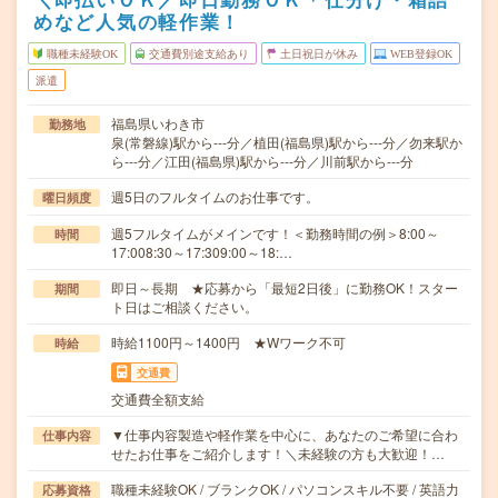
めなど人気の軽作業！
職種未経験OK
交通費別途支給あり
土日祝日が休み
WEB登録OK
派遣
福島県いわき市
勤務地
泉(常磐線)駅から---分／植田(福島県)駅から---分／勿来駅か
ら---分／江田(福島県)駅から---分／川前駅から---分
週5日のフルタイムのお仕事です。
曜日頻度
週5フルタイムがメインです！＜勤務時間の例＞8:00～
時間
17:008:30～17:309:00～18:…
即日～長期 ★応募から「最短2日後」に勤務OK！スター
期間
ト日はご相談ください。
時給1100円～1400円 ★Wワーク不可
時給
交通費
交通費全額支給
▼仕事内容製造や軽作業を中心に、あなたのご希望に合わ
仕事内容
せたお仕事をご紹介します！＼未経験の方も大歓迎！…
職種未経験OK / ブランクOK / パソコンスキル不要 / 英語力
応募資格