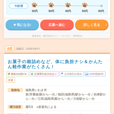
年齢層
20代
30代
40代
50代
60代
気になる!
応募へ進む
詳しく見る
派遣会社
株式会社テクノ・サービス 採用担当
未読
掲載日
2026/08/07
お菓子の箱詰めなど、体に負担ナシ＆かんた
ん軽作業がたくさん！
職種未経験OK
交通費別途支給あり
土日祝日が休み
WEB登録OK
派遣
福島県いわき市
勤務地
泉(常磐線)駅から---分／植田(福島県)駅から---分／勿来駅か
ら---分／江田(福島県)駅から---分／川前駅から---分
週5日 ※派遣先による
曜日頻度