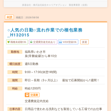
派遣会社
株式会社綜合キャリアオプション 製造事業部（全国）
未読
掲載日
2026/08/08
○人気の日勤○流れ作業での梱包業務
_H132015
職種未経験OK
交通費別途支給あり
WEB登録OK
派遣
福島県いわき市
勤務地
泉(常磐線)駅から車10分
週5日勤務
曜日頻度
9:00～17:00(休憩1時間)
時間
即日～長期（3ヶ月以上） 最短で応募開始から1週間！
期間
時給1200円
時給
交通費
交通費規定内支給
日用品で使われる洗剤などを製造している工場でのお仕事
仕事内容