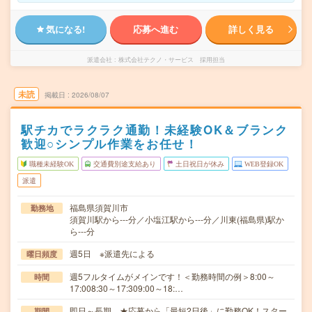
気になる!
応募へ進む
詳しく見る
派遣会社
株式会社テクノ・サービス 採用担当
未読
掲載日
2026/08/07
駅チカでラクラク通勤！未経験OK＆ブランク
歓迎○シンプル作業をお任せ！
職種未経験OK
交通費別途支給あり
土日祝日が休み
WEB登録OK
派遣
福島県須賀川市
勤務地
須賀川駅から---分／小塩江駅から---分／川東(福島県)駅か
ら---分
週5日 ※派遣先による
曜日頻度
週5フルタイムがメインです！＜勤務時間の例＞8:00～
時間
17:008:30～17:309:00～18:…
即日～長期 ★応募から「最短2日後」に勤務OK！スター
期間