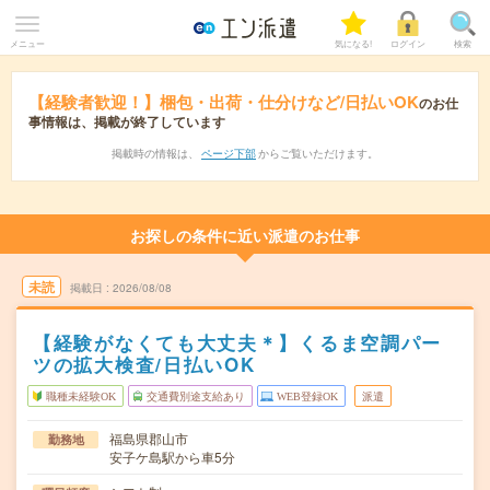
メニュー
気になる!
ログイン
検索
【経験者歓迎！】梱包・出荷・仕分けなど/日払いOK
のお仕
事情報は、掲載が終了しています
掲載時の情報は、
ページ下部
からご覧いただけます。
お探しの条件に近い派遣のお仕事
未読
掲載日
2026/08/08
【経験がなくても大丈夫＊】くるま空調パー
ツの拡大検査/日払いOK
職種未経験OK
交通費別途支給あり
WEB登録OK
派遣
福島県郡山市
勤務地
安子ケ島駅から車5分