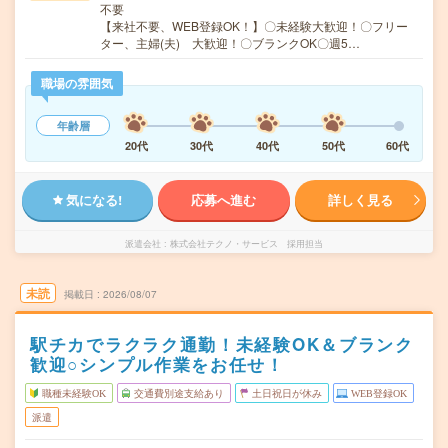
不要
【来社不要、WEB登録OK！】〇未経験大歓迎！〇フリー
ター、主婦(夫) 大歓迎！〇ブランクOK〇週5…
職場の雰囲気
年齢層
20代
30代
40代
50代
60代
気になる!
応募へ進む
詳しく見る
派遣会社
株式会社テクノ・サービス 採用担当
未読
掲載日
2026/08/07
駅チカでラクラク通勤！未経験OK＆ブランク
歓迎○シンプル作業をお任せ！
職種未経験OK
交通費別途支給あり
土日祝日が休み
WEB登録OK
派遣