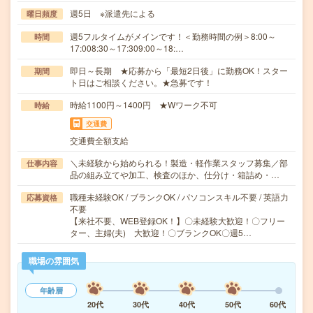
週5日 ※派遣先による
曜日頻度
週5フルタイムがメインです！＜勤務時間の例＞8:00～
時間
17:008:30～17:309:00～18:…
即日～長期 ★応募から「最短2日後」に勤務OK！スター
期間
ト日はご相談ください。★急募です！
時給1100円～1400円 ★Wワーク不可
時給
交通費
交通費全額支給
＼未経験から始められる！製造・軽作業スタッフ募集／部
仕事内容
品の組み立てや加工、検査のほか、仕分け・箱詰め・…
職種未経験OK / ブランクOK / パソコンスキル不要 / 英語力
応募資格
不要
【来社不要、WEB登録OK！】〇未経験大歓迎！〇フリー
ター、主婦(夫) 大歓迎！〇ブランクOK〇週5…
職場の雰囲気
年齢層
20代
30代
40代
50代
60代