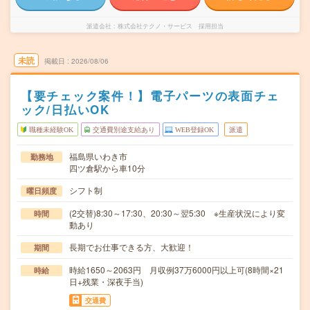
派遣会社
株式会社テクノ・サービス 採用担当
未読
掲載日
2026/08/06
【要チェック案件！】電子パーツの表面チェ
ック/日払いOK
職種未経験OK
交通費別途支給あり
WEB登録OK
派遣
福島県いわき市
勤務地
四ツ倉駅から車10分
シフト制
曜日頻度
(2交替)8:30～17:30、20:30～翌5:30 ※生産状況により変
時間
動あり
長期でお仕事できる方、大歓迎！
期間
時給1650～2063円 月収例37万6000円以上可(8時間×21
時給
日+残業・深夜手当)
交通費