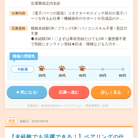
交通費規定内支給
《電子パーツの製造》コネクターやスイッチ部分の電子パ
仕事内容
ーツを作るお仕事！機械操作のサポートや完成品のチ…
職種未経験OK / ブランクOK / パソコンスキル不要 / 英語力
応募資格
不要
◆未経験OK！〇まずは事前登録だけでもOK！履歴書不要
で気軽にオンライン登録★氏名・職種などを入力す…
職場の雰囲気
年齢層
20代
30代
40代
50代
60代
気になる!
応募へ進む
詳しく見る
派遣会社
株式会社綜合キャリアオプション 製造事業部（全国）
未読
掲載日
2026/08/06
【未経験でも活躍できる！】ベアリングの仕