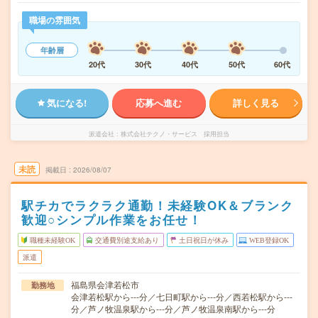
職場の雰囲気
年齢層
20代
30代
40代
50代
60代
気になる!
応募へ進む
詳しく見る
派遣会社
株式会社テクノ・サービス 採用担当
未読
掲載日
2026/08/07
駅チカでラクラク通勤！未経験OK＆ブランク
歓迎○シンプル作業をお任せ！
職種未経験OK
交通費別途支給あり
土日祝日が休み
WEB登録OK
派遣
福島県会津若松市
勤務地
会津若松駅から---分／七日町駅から---分／西若松駅から---
分／芦ノ牧温泉駅から---分／芦ノ牧温泉南駅から---分