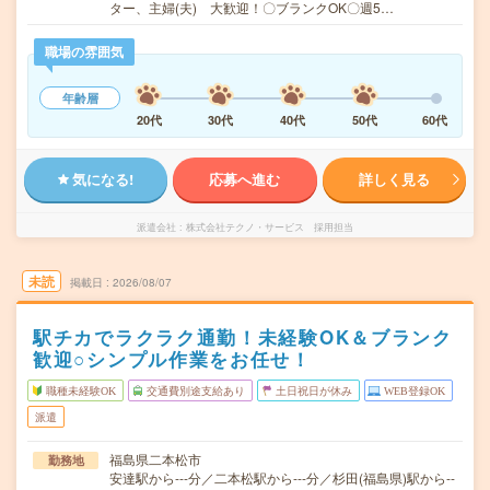
ター、主婦(夫) 大歓迎！〇ブランクOK〇週5…
職場の雰囲気
年齢層
20代
30代
40代
50代
60代
気になる!
応募へ進む
詳しく見る
派遣会社
株式会社テクノ・サービス 採用担当
未読
掲載日
2026/08/07
駅チカでラクラク通勤！未経験OK＆ブランク
歓迎○シンプル作業をお任せ！
職種未経験OK
交通費別途支給あり
土日祝日が休み
WEB登録OK
派遣
福島県二本松市
勤務地
安達駅から---分／二本松駅から---分／杉田(福島県)駅から--