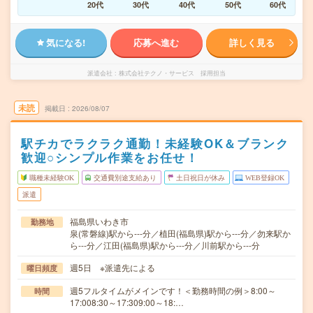
20代
30代
40代
50代
60代
気になる!
応募へ進む
詳しく見る
派遣会社
株式会社テクノ・サービス 採用担当
未読
掲載日
2026/08/07
駅チカでラクラク通勤！未経験OK＆ブランク
歓迎○シンプル作業をお任せ！
職種未経験OK
交通費別途支給あり
土日祝日が休み
WEB登録OK
派遣
福島県いわき市
勤務地
泉(常磐線)駅から---分／植田(福島県)駅から---分／勿来駅か
ら---分／江田(福島県)駅から---分／川前駅から---分
週5日 ※派遣先による
曜日頻度
週5フルタイムがメインです！＜勤務時間の例＞8:00～
時間
17:008:30～17:309:00～18:…