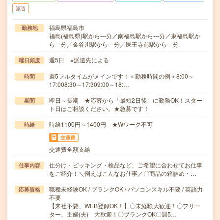
派遣
福島県福島市
勤務地
福島(福島県)駅から---分／南福島駅から---分／東福島駅か
ら---分／金谷川駅から---分／医王寺前駅から---分
週5日 ※派遣先による
曜日頻度
週5フルタイムがメインです！＜勤務時間の例＞8:00～
時間
17:008:30～17:309:00～18:…
即日～長期 ★応募から「最短2日後」に勤務OK！スター
期間
ト日はご相談ください。★急募です！
時給1100円～1400円 ★Wワーク不可
時給
交通費
交通費全額支給
仕分け・ピッキング・検品など、ご希望に合わせてお仕事
仕事内容
をご紹介！＼例えばこんなお仕事／〇商品の箱詰め・…
職種未経験OK / ブランクOK / パソコンスキル不要 / 英語力
応募資格
不要
【来社不要、WEB登録OK！】〇未経験大歓迎！〇フリー
ター、主婦(夫) 大歓迎！〇ブランクOK〇週5…