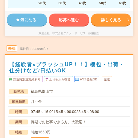
20代
30代
40代
50代
60代
気になる!
応募へ進む
詳しく見る
派遣会社
株式会社テクノ・サービス 採用担当
未読
掲載日
2026/08/07
【経験者×ブラッシュUP！！】梱包・出荷・
仕分けなど/日払いOK
交通費別途支給あり
土日祝日が休み
WEB登録OK
派遣
福島県郡山市
勤務地
月～金
曜日頻度
07:45～16:0015:45～00:0023:45～08:00
時間
長期でお仕事できる方、大歓迎！
期間
時給1650円
時給