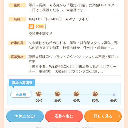
即日～長期 ★応募から「最短2日後」に勤務OK！スター
期間
ト日はご相談ください。★急募です！
時給1100円～1400円 ★Wワーク不可
時給
交通費
交通費全額支給
＼未経験から始められる！製造・軽作業スタッフ募集／部
仕事内容
品の組み立てや加工、検査のほか、仕分け・箱詰め・…
職種未経験OK / ブランクOK / パソコンスキル不要 / 英語力
応募資格
不要
【来社不要、WEB登録OK！】〇未経験大歓迎！〇フリー
ター、主婦(夫) 大歓迎！〇ブランクOK〇週5…
職場の雰囲気
年齢層
20代
30代
40代
50代
60代
気になる!
応募へ進む
詳しく見る