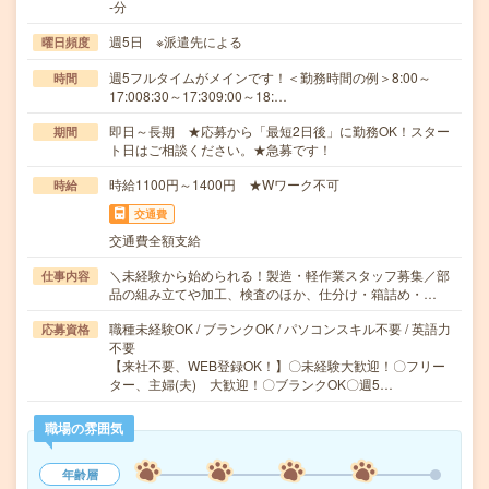
-分
週5日 ※派遣先による
曜日頻度
週5フルタイムがメインです！＜勤務時間の例＞8:00～
時間
17:008:30～17:309:00～18:…
即日～長期 ★応募から「最短2日後」に勤務OK！スター
期間
ト日はご相談ください。★急募です！
時給1100円～1400円 ★Wワーク不可
時給
交通費
交通費全額支給
＼未経験から始められる！製造・軽作業スタッフ募集／部
仕事内容
品の組み立てや加工、検査のほか、仕分け・箱詰め・…
職種未経験OK / ブランクOK / パソコンスキル不要 / 英語力
応募資格
不要
【来社不要、WEB登録OK！】〇未経験大歓迎！〇フリー
ター、主婦(夫) 大歓迎！〇ブランクOK〇週5…
職場の雰囲気
年齢層