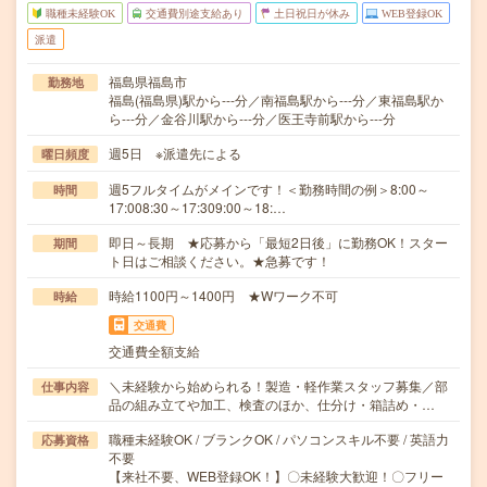
職種未経験OK
交通費別途支給あり
土日祝日が休み
WEB登録OK
派遣
福島県福島市
勤務地
福島(福島県)駅から---分／南福島駅から---分／東福島駅か
ら---分／金谷川駅から---分／医王寺前駅から---分
週5日 ※派遣先による
曜日頻度
週5フルタイムがメインです！＜勤務時間の例＞8:00～
時間
17:008:30～17:309:00～18:…
即日～長期 ★応募から「最短2日後」に勤務OK！スター
期間
ト日はご相談ください。★急募です！
時給1100円～1400円 ★Wワーク不可
時給
交通費
交通費全額支給
＼未経験から始められる！製造・軽作業スタッフ募集／部
仕事内容
品の組み立てや加工、検査のほか、仕分け・箱詰め・…
職種未経験OK / ブランクOK / パソコンスキル不要 / 英語力
応募資格
不要
【来社不要、WEB登録OK！】〇未経験大歓迎！〇フリー