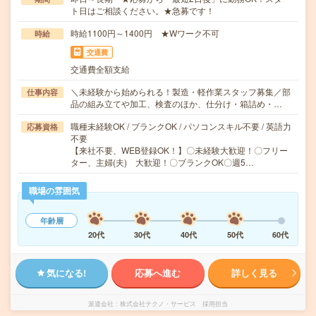
ト日はご相談ください。★急募です！
時給1100円～1400円 ★Wワーク不可
時給
交通費
交通費全額支給
＼未経験から始められる！製造・軽作業スタッフ募集／部
仕事内容
品の組み立てや加工、検査のほか、仕分け・箱詰め・…
職種未経験OK / ブランクOK / パソコンスキル不要 / 英語力
応募資格
不要
【来社不要、WEB登録OK！】〇未経験大歓迎！〇フリー
ター、主婦(夫) 大歓迎！〇ブランクOK〇週5…
職場の雰囲気
年齢層
20代
30代
40代
50代
60代
気になる!
応募へ進む
詳しく見る
派遣会社
株式会社テクノ・サービス 採用担当