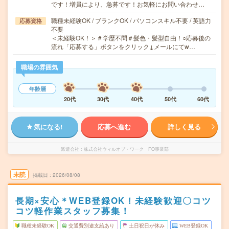
です！増員により、急募です！お気軽にお問い合わせ…
職種未経験OK / ブランクOK / パソコンスキル不要 / 英語力
応募資格
不要
＜未経験OK！＞＃学歴不問＃髪色・髪型自由！○応募後の
流れ「応募する」ボタンをクリック↓メールにてw…
職場の雰囲気
年齢層
20代
30代
40代
50代
60代
気になる!
応募へ進む
詳しく見る
派遣会社
株式会社ウィルオブ・ワーク FO事業部
未読
掲載日
2026/08/08
長期×安心＊WEB登録OK！未経験歓迎〇コツ
コツ軽作業スタッフ募集！
職種未経験OK
交通費別途支給あり
土日祝日が休み
WEB登録OK