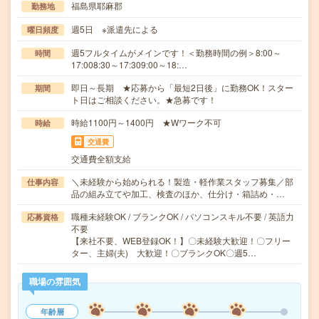
福島県耶麻郡
勤務地
週5日 ※派遣先による
曜日頻度
週5フルタイムがメインです！＜勤務時間の例＞8:00～
時間
17:008:30～17:309:00～18:…
即日～長期 ★応募から「最短2日後」に勤務OK！スター
期間
ト日はご相談ください。★急募です！
時給1100円～1400円 ★Wワーク不可
時給
交通費
交通費全額支給
＼未経験から始められる！製造・軽作業スタッフ募集／部
仕事内容
品の組み立てや加工、検査のほか、仕分け・箱詰め・…
職種未経験OK / ブランクOK / パソコンスキル不要 / 英語力
応募資格
不要
【来社不要、WEB登録OK！】〇未経験大歓迎！〇フリー
ター、主婦(夫) 大歓迎！〇ブランクOK〇週5…
職場の雰囲気
年齢層