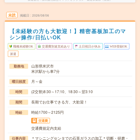
未読
掲載日
2026/08/06
【未経験の方も大歓迎！】精密基板加工のマ
シン操作/日払いOK
職種未経験OK
交通費別途支給あり
土日祝日が休み
WEB登録OK
派遣
山形県米沢市
勤務地
米沢駅から車7分
月～金
曜日頻度
(2交替)8:30～17:10、18:30～翌3:10
時間
長期でお仕事できる方、大歓迎！
期間
時給1700～2125円
時給
交通費
交通費規定内支給
＊マシニングセンタでの石英ガラスの加工＊切断・研磨・
仕事内容