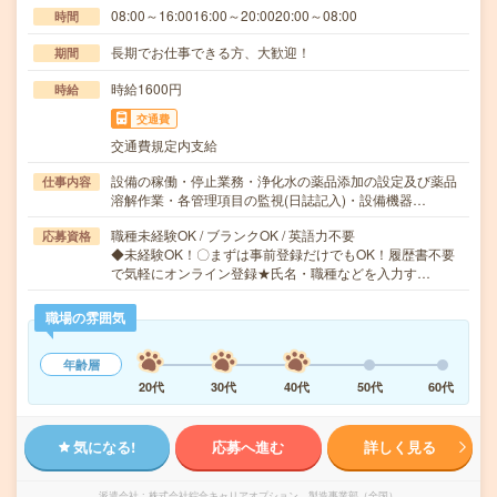
08:00～16:0016:00～20:0020:00～08:00
時間
長期でお仕事できる方、大歓迎！
期間
時給1600円
時給
交通費
交通費規定内支給
設備の稼働・停止業務・浄化水の薬品添加の設定及び薬品
仕事内容
溶解作業・各管理項目の監視(日誌記入)・設備機器…
職種未経験OK / ブランクOK / 英語力不要
応募資格
◆未経験OK！〇まずは事前登録だけでもOK！履歴書不要
で気軽にオンライン登録★氏名・職種などを入力す…
職場の雰囲気
年齢層
20代
30代
40代
50代
60代
気になる!
応募へ進む
詳しく見る
派遣会社
株式会社綜合キャリアオプション 製造事業部（全国）