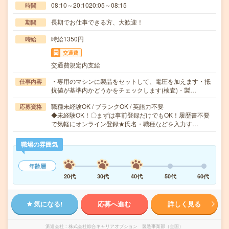
08:10～20:1020:05～08:15
時間
長期でお仕事できる方、大歓迎！
期間
時給1350円
時給
交通費
交通費規定内支給
・専用のマシンに製品をセットして、電圧を加えます・抵
仕事内容
抗値が基準内かどうかをチェックします(検査)・製…
職種未経験OK / ブランクOK / 英語力不要
応募資格
◆未経験OK！〇まずは事前登録だけでもOK！履歴書不要
で気軽にオンライン登録★氏名・職種などを入力す…
職場の雰囲気
年齢層
20代
30代
40代
50代
60代
気になる!
応募へ進む
詳しく見る
派遣会社
株式会社綜合キャリアオプション 製造事業部（全国）