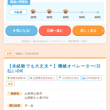
職場の雰囲気
年齢層
20代
30代
40代
50代
60代
気になる!
応募へ進む
詳しく見る
派遣会社
株式会社綜合キャリアオプション 製造事業部（全国）
未読
掲載日
2026/08/06
【未経験でも大丈夫＊】機械オペレーター/日
払いOK
職種未経験OK
交通費別途支給あり
土日祝日が休み
WEB登録OK
派遣
山形県山形市
勤務地
山形駅から車15分
月～金
曜日頻度