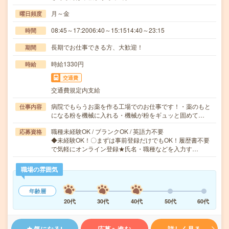
月～金
曜日頻度
08:45～17:2006:40～15:1514:40～23:15
時間
長期でお仕事できる方、大歓迎！
期間
時給1330円
時給
交通費
交通費規定内支給
病院でもらうお薬を作る工場でのお仕事です！・薬のもと
仕事内容
になる粉を機械に入れる・機械が粉をギュッと固めて…
職種未経験OK / ブランクOK / 英語力不要
応募資格
◆未経験OK！〇まずは事前登録だけでもOK！履歴書不要
で気軽にオンライン登録★氏名・職種などを入力す…
職場の雰囲気
年齢層
20代
30代
40代
50代
60代
気になる!
応募へ進む
詳しく見る