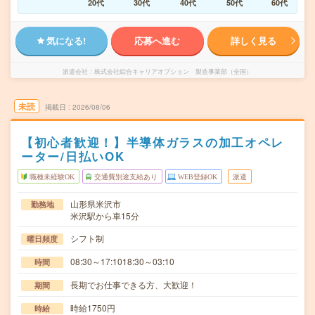
20代
30代
40代
50代
60代
気になる!
応募へ進む
詳しく見る
派遣会社
株式会社綜合キャリアオプション 製造事業部（全国）
未読
掲載日
2026/08/06
【初心者歓迎！】半導体ガラスの加工オペレ
ーター/日払いOK
職種未経験OK
交通費別途支給あり
WEB登録OK
派遣
山形県米沢市
勤務地
米沢駅から車15分
シフト制
曜日頻度
08:30～17:1018:30～03:10
時間
長期でお仕事できる方、大歓迎！
期間
時給1750円
時給