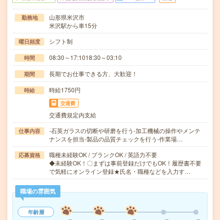
山形県米沢市
勤務地
米沢駅から車15分
シフト制
曜日頻度
08:30～17:1018:30～03:10
時間
長期でお仕事できる方、大歓迎！
期間
時給1750円
時給
交通費
交通費規定内支給
-石英ガラスの切断や研磨を行う-加工機械の操作やメンテ
仕事内容
ナンスを担当-製品の品質チェックを行う-作業場…
職種未経験OK / ブランクOK / 英語力不要
応募資格
◆未経験OK！〇まずは事前登録だけでもOK！履歴書不要
で気軽にオンライン登録★氏名・職種などを入力す…
職場の雰囲気
年齢層