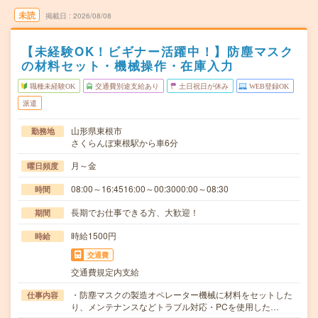
未読
掲載日
2026/08/08
【未経験OK！ビギナー活躍中！】防塵マスク
の材料セット・機械操作・在庫入力
職種未経験OK
交通費別途支給あり
土日祝日が休み
WEB登録OK
派遣
山形県東根市
勤務地
さくらんぼ東根駅から車6分
月～金
曜日頻度
08:00～16:4516:00～00:3000:00～08:30
時間
長期でお仕事できる方、大歓迎！
期間
時給1500円
時給
交通費
交通費規定内支給
・防塵マスクの製造オペレーター機械に材料をセットした
仕事内容
り、メンテナンスなどトラブル対応・PCを使用した…