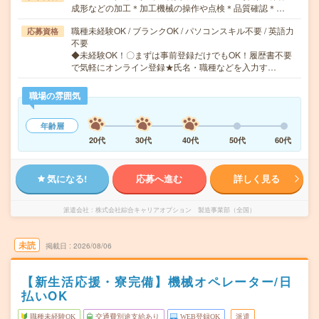
成形などの加工＊加工機械の操作や点検＊品質確認＊…
職種未経験OK / ブランクOK / パソコンスキル不要 / 英語力
応募資格
不要
◆未経験OK！〇まずは事前登録だけでもOK！履歴書不要
で気軽にオンライン登録★氏名・職種などを入力す…
職場の雰囲気
年齢層
20代
30代
40代
50代
60代
気になる!
応募へ進む
詳しく見る
派遣会社
株式会社綜合キャリアオプション 製造事業部（全国）
未読
掲載日
2026/08/06
【新生活応援・寮完備】機械オペレーター/日
払いOK
職種未経験OK
交通費別途支給あり
WEB登録OK
派遣