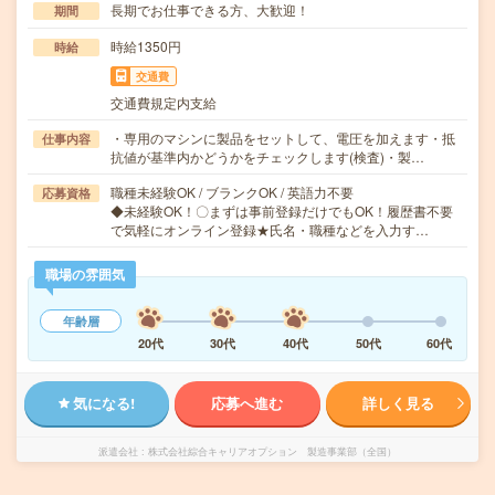
長期でお仕事できる方、大歓迎！
期間
時給1350円
時給
交通費
交通費規定内支給
・専用のマシンに製品をセットして、電圧を加えます・抵
仕事内容
抗値が基準内かどうかをチェックします(検査)・製…
職種未経験OK / ブランクOK / 英語力不要
応募資格
◆未経験OK！〇まずは事前登録だけでもOK！履歴書不要
で気軽にオンライン登録★氏名・職種などを入力す…
職場の雰囲気
年齢層
20代
30代
40代
50代
60代
気になる!
応募へ進む
詳しく見る
派遣会社
株式会社綜合キャリアオプション 製造事業部（全国）