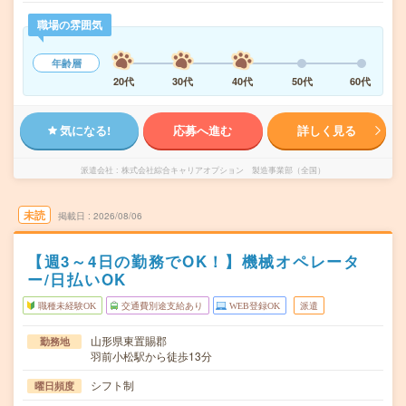
職場の雰囲気
年齢層
20代
30代
40代
50代
60代
気になる!
応募へ進む
詳しく見る
派遣会社
株式会社綜合キャリアオプション 製造事業部（全国）
未読
掲載日
2026/08/06
【週3～4日の勤務でOK！】機械オペレータ
ー/日払いOK
職種未経験OK
交通費別途支給あり
WEB登録OK
派遣
山形県東置賜郡
勤務地
羽前小松駅から徒歩13分
シフト制
曜日頻度