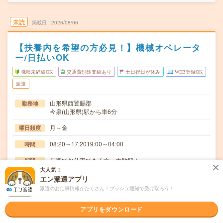
未読
掲載日
2026/08/06
【扶養内を希望の方必見！】機械オペレータ
ー/日払いOK
職種未経験OK
交通費別途支給あり
土日祝日が休み
WEB登録OK
派遣
山形県西置賜郡
勤務地
今泉(山形県)駅から車6分
月～金
曜日頻度
08:20～17:2019:00～04:00
時間
長期でお仕事できる方、大歓迎！
期間
大人気！
時給1250円
時給
エン派遣アプリ
派遣のお仕事情報がたくさん！プッシュ通知で受け取ろう！
交通費
交通費規定内支給
アプリをダウンロード
プレス加工機へアルミ材料を供給し、加工後の製品を取り
仕事内容