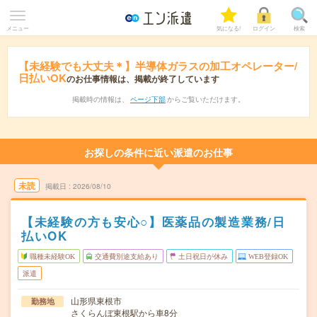
メニュー
気になる!
ログイン
検索
【未経験でも大丈夫＊】半導体ガラスの加工オペレーター/
日払いOK
のお仕事情報は、掲載が終了しています
掲載時の情報は、
ページ下部
からご覧いただけます。
お探しの条件に近い派遣のお仕事
未読
掲載日
2026/08/10
【未経験の方も安心○】医薬品の製造業務/日
払いOK
職種未経験OK
交通費別途支給あり
土日祝日が休み
WEB登録OK
派遣
山形県東根市
勤務地
さくらんぼ東根駅から車8分