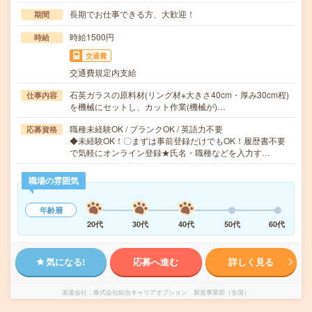
長期でお仕事できる方、大歓迎！
期間
時給1500円
時給
交通費
交通費規定内支給
石英ガラスの原料材(リング材※大きさ40cm・厚み30cm程)
仕事内容
を機械にセットし、カット作業(機械が)…
職種未経験OK / ブランクOK / 英語力不要
応募資格
◆未経験OK！〇まずは事前登録だけでもOK！履歴書不要
で気軽にオンライン登録★氏名・職種などを入力す…
職場の雰囲気
年齢層
20代
30代
40代
50代
60代
気になる!
応募へ進む
詳しく見る
派遣会社
株式会社綜合キャリアオプション 製造事業部（全国）