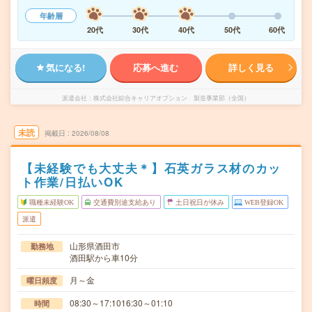
年齢層
20代
30代
40代
50代
60代
気になる!
応募へ進む
詳しく見る
派遣会社
株式会社綜合キャリアオプション 製造事業部（全国）
未読
掲載日
2026/08/08
【未経験でも大丈夫＊】石英ガラス材のカッ
ト作業/日払いOK
職種未経験OK
交通費別途支給あり
土日祝日が休み
WEB登録OK
派遣
山形県酒田市
勤務地
酒田駅から車10分
月～金
曜日頻度
08:30～17:1016:30～01:10
時間