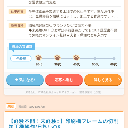
交通費規定内支給
半導体部品を製造する工場でのお仕事です。主なお仕事
仕事内容
は、金属部品を機械にセットし、加工する作業です。・…
職種未経験OK / ブランクOK / 英語力不要
応募資格
◆未経験OK！〇まずは事前登録だけでもOK！履歴書不要
で気軽にオンライン登録★氏名・職種などを入力す…
職場の雰囲気
年齢層
20代
30代
40代
50代
60代
気になる!
応募へ進む
詳しく見る
派遣会社
株式会社綜合キャリアオプション 製造事業部（全国）
未読
掲載日
2026/08/08
【経験不問！未経験○】印刷機フレームの切削
加工機操作/日払いOK