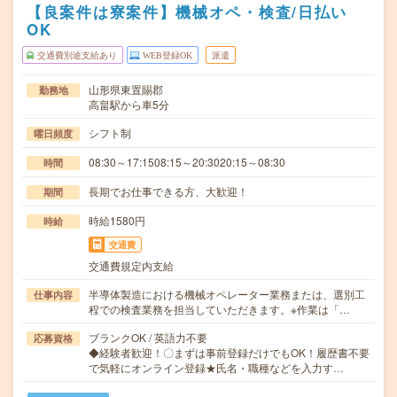
【良案件は寮案件】機械オペ・検査/日払い
OK
交通費別途支給あり
WEB登録OK
派遣
山形県東置賜郡
勤務地
高畠駅から車5分
シフト制
曜日頻度
08:30～17:1508:15～20:3020:15～08:30
時間
長期でお仕事できる方、大歓迎！
期間
時給1580円
時給
交通費
交通費規定内支給
半導体製造における機械オペレーター業務または、選別工
仕事内容
程での検査業務を担当していただきます。※作業は「…
ブランクOK / 英語力不要
応募資格
◆経験者歓迎！〇まずは事前登録だけでもOK！履歴書不要
で気軽にオンライン登録★氏名・職種などを入力す…