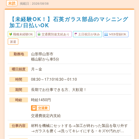
未読
掲載日
2026/08/08
【未経験OK！】石英ガラス部品のマシニング
加工/日払いOK
職種未経験OK
交通費別途支給あり
土日祝日が休み
WEB登録OK
派遣
山形県山形市
勤務地
楯山駅から車5分
月～金
曜日頻度
08:30～17:1016:30～01:10
時間
長期でお仕事できる方、大歓迎！
期間
時給1450円
時給
交通費
交通費規定内支給
材料を機械にセットする→加工が終わった製品を取り外す
仕事内容
→ガラスを磨く→洗ってキレイにする・キズや汚れが…