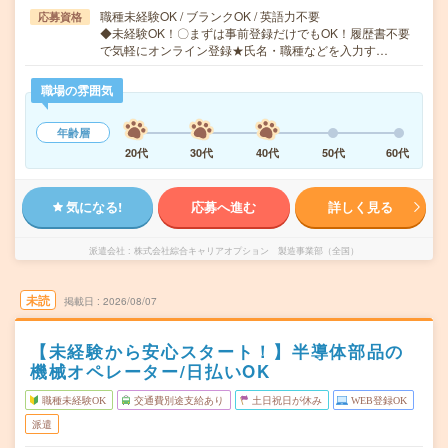
職種未経験OK / ブランクOK / 英語力不要
応募資格
◆未経験OK！〇まずは事前登録だけでもOK！履歴書不要
で気軽にオンライン登録★氏名・職種などを入力す…
職場の雰囲気
年齢層
20代
30代
40代
50代
60代
気になる!
応募へ進む
詳しく見る
派遣会社
株式会社綜合キャリアオプション 製造事業部（全国）
未読
掲載日
2026/08/07
【未経験から安心スタート！】半導体部品の
機械オペレーター/日払いOK
職種未経験OK
交通費別途支給あり
土日祝日が休み
WEB登録OK
派遣