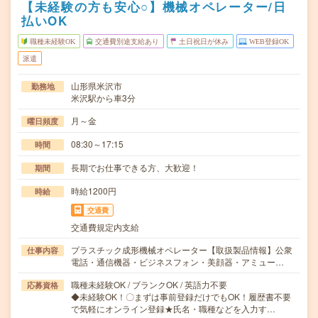
【未経験の方も安心○】機械オペレーター/日
払いOK
職種未経験OK
交通費別途支給あり
土日祝日が休み
WEB登録OK
派遣
山形県米沢市
勤務地
米沢駅から車3分
月～金
曜日頻度
08:30～17:15
時間
長期でお仕事できる方、大歓迎！
期間
時給1200円
時給
交通費
交通費規定内支給
プラスチック成形機械オペレーター【取扱製品情報】公衆
仕事内容
電話・通信機器・ビジネスフォン・美顔器・アミュー…
職種未経験OK / ブランクOK / 英語力不要
応募資格
◆未経験OK！〇まずは事前登録だけでもOK！履歴書不要
で気軽にオンライン登録★氏名・職種などを入力す…