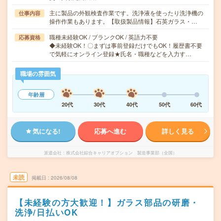
主に製品の外観検査作業です。洗浄液を使ったり洗浄機の
仕事内容
操作作業もあります。【取扱製品情報】石英ガラス・…
職種未経験OK / ブランクOK / 英語力不要
応募資格
◆未経験OK！〇まずは事前登録だけでもOK！履歴書不要
で気軽にオンライン登録★氏名・職種などを入力す…
職場の雰囲気
年齢層
20代
30代
40代
50代
60代
気になる!
応募へ進む
詳しく見る
派遣会社
株式会社綜合キャリアオプション 製造事業部（全国）
未読
掲載日
2026/08/08
【未経験の方大歓迎！】ガラス部品の研磨・
洗浄/日払いOK