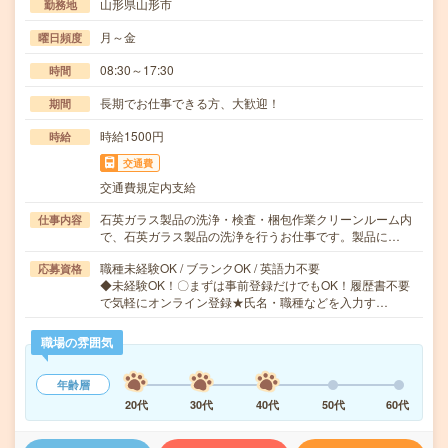
山形県山形市
勤務地
月～金
曜日頻度
08:30～17:30
時間
長期でお仕事できる方、大歓迎！
期間
時給1500円
時給
交通費
交通費規定内支給
石英ガラス製品の洗浄・検査・梱包作業クリーンルーム内
仕事内容
で、石英ガラス製品の洗浄を行うお仕事です。製品に…
職種未経験OK / ブランクOK / 英語力不要
応募資格
◆未経験OK！〇まずは事前登録だけでもOK！履歴書不要
で気軽にオンライン登録★氏名・職種などを入力す…
職場の雰囲気
年齢層
20代
30代
40代
50代
60代