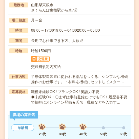
山形県東根市
勤務地
さくらんぼ東根駅から車7分
月～金
曜日頻度
08:00～17:0019:00～04:0020:00～05:00
時間
長期でお仕事できる方、大歓迎！
期間
時給1500円
時給
交通費
交通費規定内支給
半導体製造装置に使われる部品をつくる、シンプルな機械
仕事内容
操作のお仕事です。・材料を機械にセットしてスター…
職種未経験OK / ブランクOK / 英語力不要
応募資格
◆未経験OK！〇まずは事前登録だけでもOK！履歴書不要
で気軽にオンライン登録★氏名・職種などを入力す…
職場の雰囲気
年齢層
20代
30代
40代
50代
60代