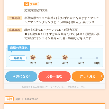
交通費
交通費規定内支給
半導体用ガラスの製造※下記いずれかになります＊マシニ
仕事内容
ングマシニングセンタという機械を用いた石英ガラス…
職種未経験OK / ブランクOK / 英語力不要
応募資格
◆未経験OK！〇まずは事前登録だけでもOK！履歴書不要
で気軽にオンライン登録★氏名・職種などを入力す…
職場の雰囲気
年齢層
20代
30代
40代
50代
60代
気になる!
応募へ進む
詳しく見る
派遣会社
株式会社綜合キャリアオプション 製造事業部（全国）
未読
掲載日
2026/08/06