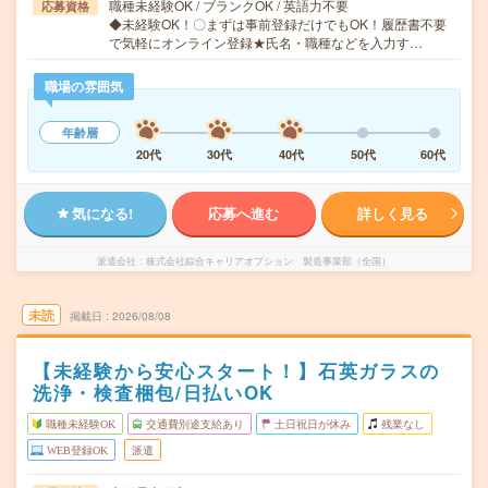
職種未経験OK / ブランクOK / 英語力不要
応募資格
◆未経験OK！〇まずは事前登録だけでもOK！履歴書不要
で気軽にオンライン登録★氏名・職種などを入力す…
職場の雰囲気
年齢層
20代
30代
40代
50代
60代
気になる!
応募へ進む
詳しく見る
派遣会社
株式会社綜合キャリアオプション 製造事業部（全国）
未読
掲載日
2026/08/08
【未経験から安心スタート！】石英ガラスの
洗浄・検査梱包/日払いOK
職種未経験OK
交通費別途支給あり
土日祝日が休み
残業なし
WEB登録OK
派遣