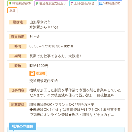
職種未経験OK
交通費別途支給あり
土日祝日が休み
WEB登録OK
派遣
山形県米沢市
勤務地
米沢駅から車15分
月～金
曜日頻度
08:30～17:1018:30～03:10
時間
長期でお仕事できる方、大歓迎！
期間
時給1500円
時給
交通費
交通費規定内支給
機械が加工した製品を手作業で表面を削る作業をしていた
仕事内容
だきます。その後薬液を使って洗い流し、目視検査を…
職種未経験OK / ブランクOK / 英語力不要
応募資格
◆未経験OK！〇まずは事前登録だけでもOK！履歴書不要
で気軽にオンライン登録★氏名・職種などを入力す…
職場の雰囲気