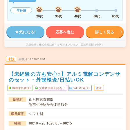
年齢層
20代
30代
40代
50代
60代
気になる!
応募へ進む
詳しく見る
派遣会社
株式会社綜合キャリアオプション 製造事業部（全国）
未読
掲載日
2026/08/08
【未経験の方も安心○】アルミ電解コンデンサ
のセット・外観検査/日払いOK
職種未経験OK
交通費別途支給あり
WEB登録OK
派遣
山形県東置賜郡
勤務地
羽前小松駅から徒歩13分
シフト制
曜日頻度
08:10～20:1020:05～08:15
時間