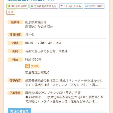
職種未経験OK
交通費別途支給あり
土日祝日が休み
WEB登録OK
派遣
山形県東置賜郡
勤務地
高畠駅から徒歩12分
月～金
曜日頻度
08:30～17:3020:30～05:30
時間
長期でお仕事できる方、大歓迎！
期間
時給1350円
時給
交通費
交通費規定内支給
産業機械部品の曲げ加工(機械オペレーター)をおまかせし
仕事内容
ます！扱材料は鉄・ステンレス・アルミです。・図…
職種未経験OK / ブランクOK / 英語力不要
応募資格
◆未経験OK！〇まずは事前登録だけでもOK！履歴書不要
で気軽にオンライン登録★氏名・職種などを入力す…
職場の雰囲気