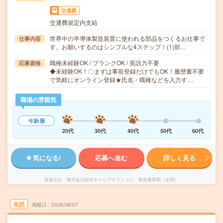
交通費
交通費規定内支給
世界中の半導体製造装置に使われる部品をつくるお仕事で
仕事内容
す。お願いするのはシンプルな4ステップ！(1)部…
職種未経験OK / ブランクOK / 英語力不要
応募資格
◆未経験OK！〇まずは事前登録だけでもOK！履歴書不要
で気軽にオンライン登録★氏名・職種などを入力す…
職場の雰囲気
年齢層
20代
30代
40代
50代
60代
気になる!
応募へ進む
詳しく見る
派遣会社
株式会社綜合キャリアオプション 製造事業部（全国）
未読
掲載日
2026/08/07