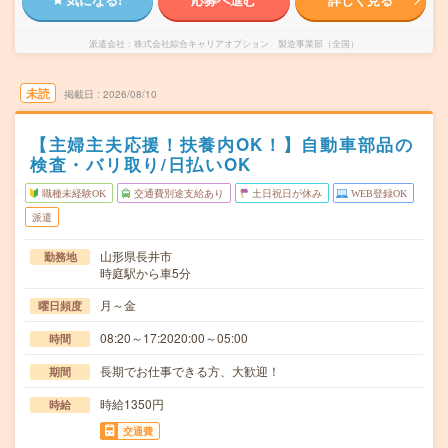
派遣会社
株式会社綜合キャリアオプション 製造事業部（全国）
未読
掲載日
2026/08/10
【主婦主夫応援！扶養内OK！】自動車部品の
検査・バリ取り/日払いOK
職種未経験OK
交通費別途支給あり
土日祝日が休み
WEB登録OK
派遣
山形県長井市
勤務地
時庭駅から車5分
月～金
曜日頻度
08:20～17:2020:00～05:00
時間
長期でお仕事できる方、大歓迎！
期間
時給1350円
時給
交通費