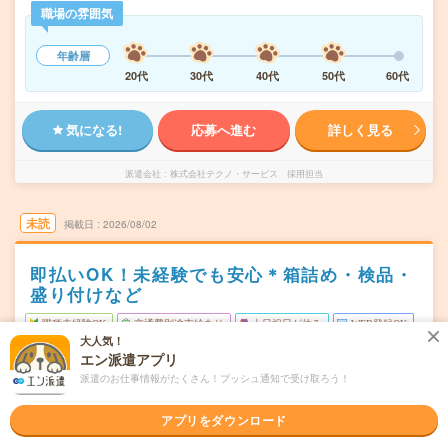
職場の雰囲気
年齢層
20代
30代
40代
50代
60代
気になる!
応募へ進む
詳しく見る
派遣会社
株式会社テクノ・サービス 採用担当
未読
掲載日
2026/08/02
即払いOK！未経験でも安心＊箱詰め・検品・
盛り付けなど
職種未経験OK
交通費別途支給あり
土日祝日が休み
WEB登録OK
大人気！
派遣
エン派遣アプリ
派遣のお仕事情報がたくさん！プッシュ通知で受け取ろう！
山形県鶴岡市
勤務地
あつみ温泉駅から---分／五十川駅から---分／小岩川駅から-
--分／鼠ケ関駅から---分／藤島駅から---分
アプリをダウンロード