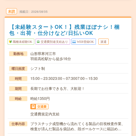
未読
掲載日
2026/08/05
【未経験スタートOK！】残業ほぼナシ！梱
包・出荷・仕分けなど/日払いOK
職種未経験OK
交通費別途支給あり
WEB登録OK
派遣
山形県寒河江市
勤務地
羽前高松駅から徒歩16分
シフト制
曜日頻度
15:00～23:3023:00～07:3007:00～15:30
時間
長期でお仕事できる方、大歓迎！
期間
時給1350円
時給
交通費
交通費規定内支給
プラスチック成型機から流れてくる製品の目視検査作業、
仕事内容
検査が済んだ製品を袋詰め、段ボールケースに箱詰め…