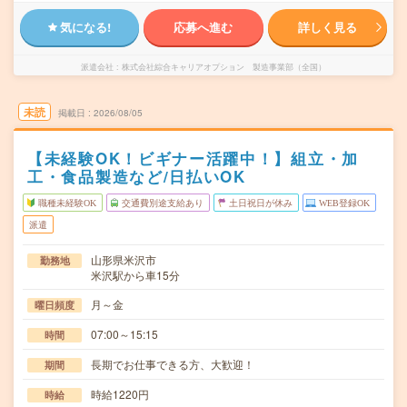
気になる!
応募へ進む
詳しく見る
派遣会社
株式会社綜合キャリアオプション 製造事業部（全国）
未読
掲載日
2026/08/05
【未経験OK！ビギナー活躍中！】組立・加
工・食品製造など/日払いOK
職種未経験OK
交通費別途支給あり
土日祝日が休み
WEB登録OK
派遣
山形県米沢市
勤務地
米沢駅から車15分
月～金
曜日頻度
07:00～15:15
時間
長期でお仕事できる方、大歓迎！
期間
時給1220円
時給