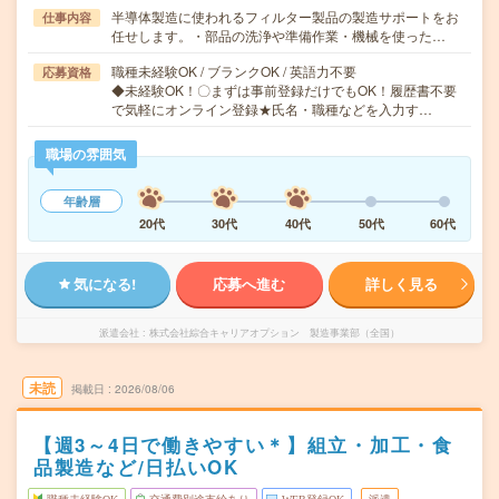
半導体製造に使われるフィルター製品の製造サポートをお
仕事内容
任せします。・部品の洗浄や準備作業・機械を使った…
職種未経験OK / ブランクOK / 英語力不要
応募資格
◆未経験OK！〇まずは事前登録だけでもOK！履歴書不要
で気軽にオンライン登録★氏名・職種などを入力す…
職場の雰囲気
年齢層
20代
30代
40代
50代
60代
気になる!
応募へ進む
詳しく見る
派遣会社
株式会社綜合キャリアオプション 製造事業部（全国）
未読
掲載日
2026/08/06
【週3～4日で働きやすい＊】組立・加工・食
品製造など/日払いOK