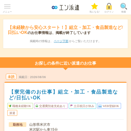
メニュー
気になる!
ログイン
検索
【未経験から安心スタート！】組立・加工・食品製造など/
日払いOK
のお仕事情報は、掲載が終了しています
掲載時の情報は、
ページ下部
からご覧いただけます。
お探しの条件に近い派遣のお仕事
未読
掲載日
2026/08/06
【寮完備のお仕事】組立・加工・食品製造な
ど/日払いOK
職種未経験OK
交通費別途支給あり
土日祝日が休み
WEB登録OK
派遣
山形県米沢市
勤務地
米沢駅から車15分