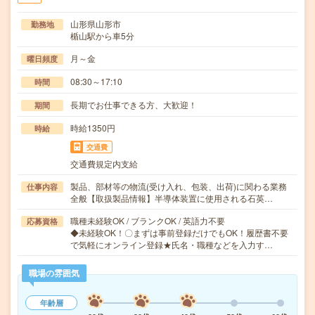
山形県山形市
勤務地
楯山駅から車5分
月～金
曜日頻度
08:30～17:10
時間
長期でお仕事できる方、大歓迎！
期間
時給1350円
時給
交通費
交通費規定内支給
製品、部材等の物流(受け入れ、包装、出荷)に関わる業務
仕事内容
全般【取扱製品情報】半導体装置に使用される石英…
職種未経験OK / ブランクOK / 英語力不要
応募資格
◆未経験OK！〇まずは事前登録だけでもOK！履歴書不要
で気軽にオンライン登録★氏名・職種などを入力す…
職場の雰囲気
年齢層