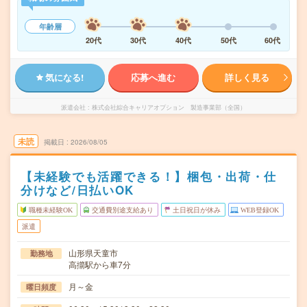
年齢層
20代
30代
40代
50代
60代
気になる!
応募へ進む
詳しく見る
派遣会社
株式会社綜合キャリアオプション 製造事業部（全国）
未読
掲載日
2026/08/05
【未経験でも活躍できる！】梱包・出荷・仕
分けなど/日払いOK
職種未経験OK
交通費別途支給あり
土日祝日が休み
WEB登録OK
派遣
山形県天童市
勤務地
高擶駅から車7分
月～金
曜日頻度