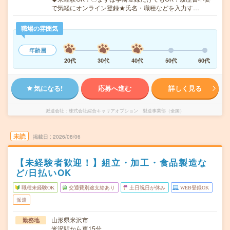
で気軽にオンライン登録★氏名・職種などを入力す…
職場の雰囲気
年齢層
20代
30代
40代
50代
60代
気になる!
応募へ進む
詳しく見る
派遣会社
株式会社綜合キャリアオプション 製造事業部（全国）
未読
掲載日
2026/08/06
【未経験者歓迎！】組立・加工・食品製造な
ど/日払いOK
職種未経験OK
交通費別途支給あり
土日祝日が休み
WEB登録OK
派遣
山形県米沢市
勤務地
米沢駅から車15分