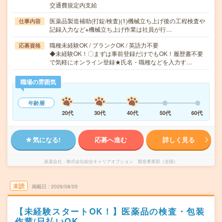
交通費規定内支給
医薬品製造補助(打錠/検査)(1)機械立ち上げ後の工程検査や
仕事内容
記録入力など※機械立ち上げ作業は社員が行…
職種未経験OK / ブランクOK / 英語力不要
応募資格
◆未経験OK！〇まずは事前登録だけでもOK！履歴書不要
で気軽にオンライン登録★氏名・職種などを入力す…
職場の雰囲気
年齢層
20代
30代
40代
50代
60代
気になる!
応募へ進む
詳しく見る
派遣会社
株式会社綜合キャリアオプション 製造事業部（全国）
未読
掲載日
2026/08/05
【未経験スタートOK！】医薬品の検査・包装
作業/日払いOK