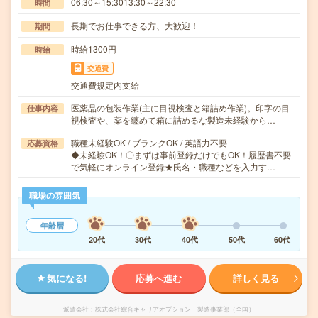
06:30～15:3013:30～22:30
時間
長期でお仕事できる方、大歓迎！
期間
時給1300円
時給
交通費
交通費規定内支給
医薬品の包装作業(主に目視検査と箱詰め作業)。印字の目
仕事内容
視検査や、薬を纏めて箱に詰めるな製造未経験から…
職種未経験OK / ブランクOK / 英語力不要
応募資格
◆未経験OK！〇まずは事前登録だけでもOK！履歴書不要
で気軽にオンライン登録★氏名・職種などを入力す…
職場の雰囲気
年齢層
20代
30代
40代
50代
60代
気になる!
応募へ進む
詳しく見る
派遣会社
株式会社綜合キャリアオプション 製造事業部（全国）