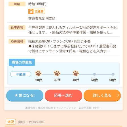
時給1650円
時給
交通費
交通費規定内支給
半導体製造に使われるフィルター製品の製造サポートをお
仕事内容
任せします。・部品の洗浄や準備作業・機械を使った…
職種未経験OK / ブランクOK / 英語力不要
応募資格
◆未経験OK！〇まずは事前登録だけでもOK！履歴書不要
で気軽にオンライン登録★氏名・職種などを入力す…
職場の雰囲気
年齢層
20代
30代
40代
50代
60代
気になる!
応募へ進む
詳しく見る
派遣会社
株式会社綜合キャリアオプション 製造事業部（全国）
未読
掲載日
2026/08/05