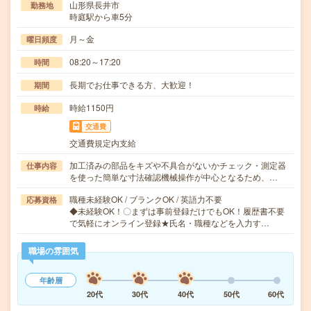
山形県長井市
勤務地
時庭駅から車5分
月～金
曜日頻度
08:20～17:20
時間
長期でお仕事できる方、大歓迎！
期間
時給1150円
時給
交通費
交通費規定内支給
加工済みの部品をキズや不具合がないかチェック・測定器
仕事内容
を使った簡単な寸法確認機械操作が中心となるため、…
職種未経験OK / ブランクOK / 英語力不要
応募資格
◆未経験OK！〇まずは事前登録だけでもOK！履歴書不要
で気軽にオンライン登録★氏名・職種などを入力す…
職場の雰囲気
年齢層
20代
30代
40代
50代
60代