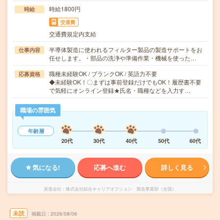
時給1800円
時給
交通費
交通費規定内支給
半導体製造に使われるフィルター製品の製造サポートをお
仕事内容
任せします。・部品の洗浄や準備作業・機械を使った…
職種未経験OK / ブランクOK / 英語力不要
応募資格
◆未経験OK！〇まずは事前登録だけでもOK！履歴書不要
で気軽にオンライン登録★氏名・職種などを入力す…
職場の雰囲気
年齢層
20代
30代
40代
50代
60代
気になる!
応募へ進む
詳しく見る
派遣会社
株式会社綜合キャリアオプション 製造事業部（全国）
未読
掲載日
2026/08/06