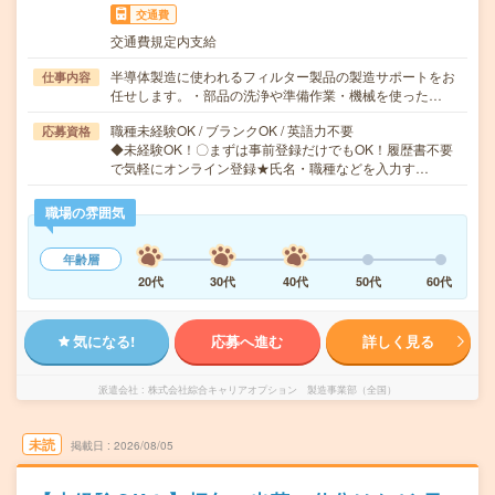
交通費
交通費規定内支給
半導体製造に使われるフィルター製品の製造サポートをお
仕事内容
任せします。・部品の洗浄や準備作業・機械を使った…
職種未経験OK / ブランクOK / 英語力不要
応募資格
◆未経験OK！〇まずは事前登録だけでもOK！履歴書不要
で気軽にオンライン登録★氏名・職種などを入力す…
職場の雰囲気
年齢層
20代
30代
40代
50代
60代
気になる!
応募へ進む
詳しく見る
派遣会社
株式会社綜合キャリアオプション 製造事業部（全国）
未読
掲載日
2026/08/05