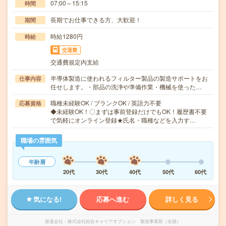
07:00～15:15
時間
長期でお仕事できる方、大歓迎！
期間
時給1280円
時給
交通費
交通費規定内支給
半導体製造に使われるフィルター製品の製造サポートをお
仕事内容
任せします。・部品の洗浄や準備作業・機械を使った…
職種未経験OK / ブランクOK / 英語力不要
応募資格
◆未経験OK！〇まずは事前登録だけでもOK！履歴書不要
で気軽にオンライン登録★氏名・職種などを入力す…
職場の雰囲気
年齢層
20代
30代
40代
50代
60代
気になる!
応募へ進む
詳しく見る
派遣会社
株式会社綜合キャリアオプション 製造事業部（全国）