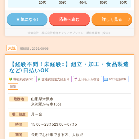
20代
30代
40代
50代
60代
気になる!
応募へ進む
詳しく見る
派遣会社
株式会社綜合キャリアオプション 製造事業部（全国）
未読
掲載日
2026/08/06
【経験不問！未経験○】組立・加工・食品製造
など/日払いOK
職種未経験OK
交通費別途支給あり
土日祝日が休み
WEB登録OK
派遣
山形県米沢市
勤務地
米沢駅から車15分
月～金
曜日頻度
15:00～23:1523:00～07:15
時間
長期でお仕事できる方、大歓迎！
期間