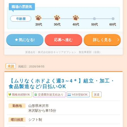
職場の雰囲気
年齢層
20代
30代
40代
50代
60代
気になる!
応募へ進む
詳しく見る
派遣会社
株式会社綜合キャリアオプション 製造事業部（全国）
未読
掲載日
2026/08/05
【ムリなくホドよく週3～4＊】組立・加工・
食品製造など/日払いOK
職種未経験OK
交通費別途支給あり
WEB登録OK
派遣
山形県米沢市
勤務地
米沢駅から車15分
シフト制
曜日頻度