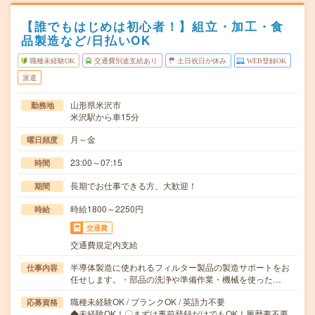
【誰でもはじめは初心者！】組立・加工・食
品製造など/日払いOK
職種未経験OK
交通費別途支給あり
土日祝日が休み
WEB登録OK
派遣
山形県米沢市
勤務地
米沢駅から車15分
月～金
曜日頻度
23:00～07:15
時間
長期でお仕事できる方、大歓迎！
期間
時給1800～2250円
時給
交通費
交通費規定内支給
半導体製造に使われるフィルター製品の製造サポートをお
仕事内容
任せします。・部品の洗浄や準備作業・機械を使った…
職種未経験OK / ブランクOK / 英語力不要
応募資格
◆未経験OK！〇まずは事前登録だけでもOK！履歴書不要