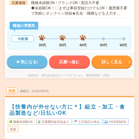
職種未経験OK / ブランクOK / 英語力不要
応募資格
◆未経験OK！〇まずは事前登録だけでもOK！履歴書不要
で気軽にオンライン登録★氏名・職種などを入力す…
職場の雰囲気
年齢層
20代
30代
40代
50代
60代
気になる!
応募へ進む
詳しく見る
派遣会社
株式会社綜合キャリアオプション 製造事業部（全国）
未読
掲載日
2026/08/05
【扶養内が外せない方に＊】組立・加工・食
品製造など/日払いOK
職種未経験OK
交通費別途支給あり
土日祝日が休み
WEB登録OK
派遣