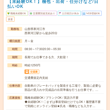
【未経験OK！】梱包・出荷・仕分けなど/日
払いOK
職種未経験OK
交通費別途支給あり
土日祝日が休み
WEB登録OK
派遣
山形県寒河江市
勤務地
西寒河江駅から徒歩20分
月～金
曜日頻度
08:30～17:3020:30～05:30
時間
長期でお仕事できる方、大歓迎！
期間
時給1250円
時給
交通費
交通費規定内支給
自動車のブレーキパッドを製造する工場で、製造に必要な
仕事内容
部品の受入れや完成品の出荷準備を行うお仕事です。…
職種未経験OK / ブランクOK / 英語力不要
応募資格
◆未経験OK！〇まずは事前登録だけでもOK！履歴書不要
で気軽にオンライン登録★氏名・職種などを入力す…