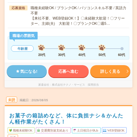
職種未経験OK / ブランクOK / パソコンスキル不要 / 英語力
応募資格
不要
【来社不要、WEB登録OK！】〇未経験大歓迎！〇フリー
ター、主婦(夫) 大歓迎！〇ブランクOK〇週5…
職場の雰囲気
年齢層
20代
30代
40代
50代
60代
気になる!
応募へ進む
詳しく見る
派遣会社
株式会社テクノ・サービス 採用担当
未読
掲載日
2026/08/05
お菓子の箱詰めなど、体に負担ナシ＆かんた
ん軽作業がたくさん！
職種未経験OK
交通費別途支給あり
土日祝日が休み
WEB登録OK