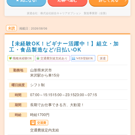
派遣会社
株式会社綜合キャリアオプション 製造事業部（全国）
未読
掲載日
2026/08/06
【未経験OK！ビギナー活躍中！】組立・加
工・食品製造など/日払いOK
職種未経験OK
交通費別途支給あり
WEB登録OK
派遣
山形県米沢市
勤務地
米沢駅から車15分
シフト制
曜日頻度
07:00～15:1515:00～23:1523:00～07:15
時間
長期でお仕事できる方、大歓迎！
期間
時給1700円
時給
交通費
交通費規定内支給