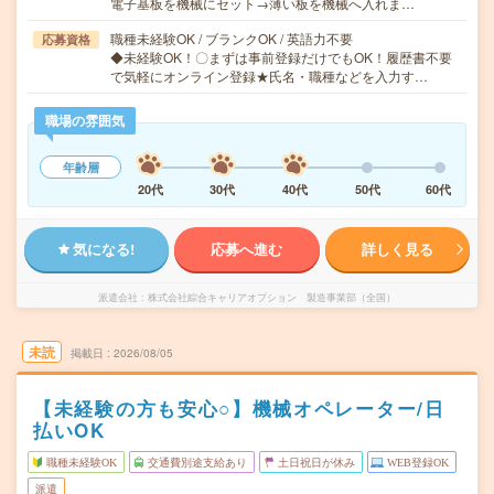
電子基板を機械にセット→薄い板を機械へ入れま…
職種未経験OK / ブランクOK / 英語力不要
応募資格
◆未経験OK！〇まずは事前登録だけでもOK！履歴書不要
で気軽にオンライン登録★氏名・職種などを入力す…
職場の雰囲気
年齢層
20代
30代
40代
50代
60代
気になる!
応募へ進む
詳しく見る
派遣会社
株式会社綜合キャリアオプション 製造事業部（全国）
未読
掲載日
2026/08/05
【未経験の方も安心○】機械オペレーター/日
払いOK
職種未経験OK
交通費別途支給あり
土日祝日が休み
WEB登録OK
派遣