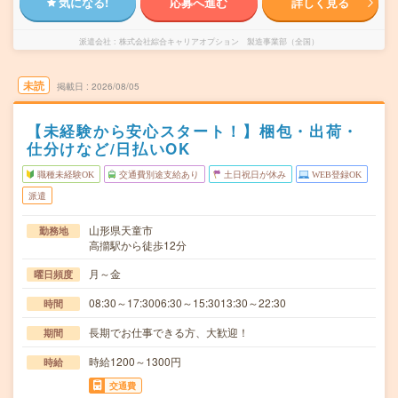
気になる!
応募へ進む
詳しく見る
派遣会社
株式会社綜合キャリアオプション 製造事業部（全国）
未読
掲載日
2026/08/05
【未経験から安心スタート！】梱包・出荷・
仕分けなど/日払いOK
職種未経験OK
交通費別途支給あり
土日祝日が休み
WEB登録OK
派遣
山形県天童市
勤務地
高擶駅から徒歩12分
月～金
曜日頻度
08:30～17:3006:30～15:3013:30～22:30
時間
長期でお仕事できる方、大歓迎！
期間
時給1200～1300円
時給
交通費