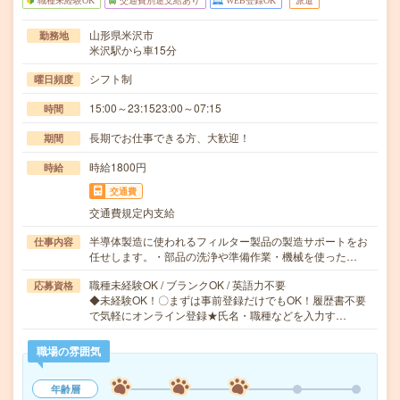
職種未経験OK
交通費別途支給あり
WEB登録OK
派遣
山形県米沢市
勤務地
米沢駅から車15分
シフト制
曜日頻度
15:00～23:1523:00～07:15
時間
長期でお仕事できる方、大歓迎！
期間
時給1800円
時給
交通費
交通費規定内支給
半導体製造に使われるフィルター製品の製造サポートをお
仕事内容
任せします。・部品の洗浄や準備作業・機械を使った…
職種未経験OK / ブランクOK / 英語力不要
応募資格
◆未経験OK！〇まずは事前登録だけでもOK！履歴書不要
で気軽にオンライン登録★氏名・職種などを入力す…
職場の雰囲気
年齢層