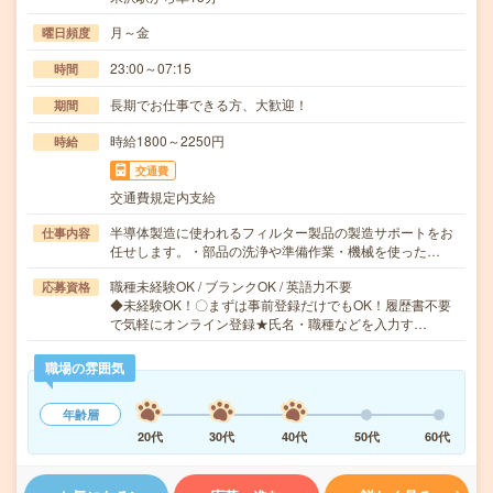
月～金
曜日頻度
23:00～07:15
時間
長期でお仕事できる方、大歓迎！
期間
時給1800～2250円
時給
交通費
交通費規定内支給
半導体製造に使われるフィルター製品の製造サポートをお
仕事内容
任せします。・部品の洗浄や準備作業・機械を使った…
職種未経験OK / ブランクOK / 英語力不要
応募資格
◆未経験OK！〇まずは事前登録だけでもOK！履歴書不要
で気軽にオンライン登録★氏名・職種などを入力す…
職場の雰囲気
年齢層
20代
30代
40代
50代
60代