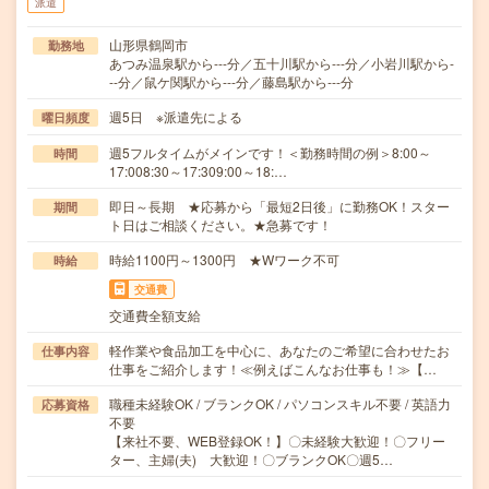
派遣
山形県鶴岡市
勤務地
あつみ温泉駅から---分／五十川駅から---分／小岩川駅から-
--分／鼠ケ関駅から---分／藤島駅から---分
週5日 ※派遣先による
曜日頻度
週5フルタイムがメインです！＜勤務時間の例＞8:00～
時間
17:008:30～17:309:00～18:…
即日～長期 ★応募から「最短2日後」に勤務OK！スター
期間
ト日はご相談ください。★急募です！
時給1100円～1300円 ★Wワーク不可
時給
交通費
交通費全額支給
軽作業や食品加工を中心に、あなたのご希望に合わせたお
仕事内容
仕事をご紹介します！≪例えばこんなお仕事も！≫【…
職種未経験OK / ブランクOK / パソコンスキル不要 / 英語力
応募資格
不要
【来社不要、WEB登録OK！】〇未経験大歓迎！〇フリー
ター、主婦(夫) 大歓迎！〇ブランクOK〇週5…