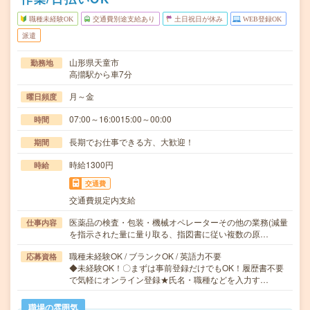
職種未経験OK
交通費別途支給あり
土日祝日が休み
WEB登録OK
派遣
山形県天童市
勤務地
高擶駅から車7分
月～金
曜日頻度
07:00～16:0015:00～00:00
時間
長期でお仕事できる方、大歓迎！
期間
時給1300円
時給
交通費
交通費規定内支給
医薬品の検査・包装・機械オペレーターその他の業務(減量
仕事内容
を指示された量に量り取る、指図書に従い複数の原…
職種未経験OK / ブランクOK / 英語力不要
応募資格
◆未経験OK！〇まずは事前登録だけでもOK！履歴書不要
で気軽にオンライン登録★氏名・職種などを入力す…
職場の雰囲気