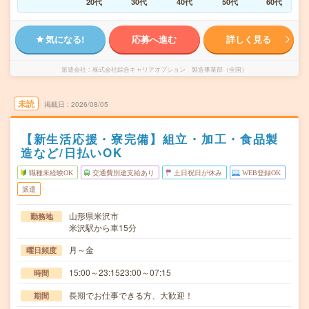
20代
30代
40代
50代
60代
気になる!
応募へ進む
詳しく見る
派遣会社
株式会社綜合キャリアオプション 製造事業部（全国）
未読
掲載日
2026/08/05
【新生活応援・寮完備】組立・加工・食品製
造など/日払いOK
職種未経験OK
交通費別途支給あり
土日祝日が休み
WEB登録OK
派遣
山形県米沢市
勤務地
米沢駅から車15分
月～金
曜日頻度
15:00～23:1523:00～07:15
時間
長期でお仕事できる方、大歓迎！
期間