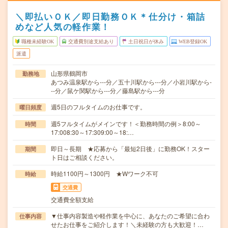
＼即払いＯＫ／即日勤務ＯＫ＊仕分け・箱詰
めなど人気の軽作業！
職種未経験OK
交通費別途支給あり
土日祝日が休み
WEB登録OK
派遣
山形県鶴岡市
勤務地
あつみ温泉駅から---分／五十川駅から---分／小岩川駅から-
--分／鼠ケ関駅から---分／藤島駅から---分
週5日のフルタイムのお仕事です。
曜日頻度
週5フルタイムがメインです！＜勤務時間の例＞8:00～
時間
17:008:30～17:309:00～18:…
即日～長期 ★応募から「最短2日後」に勤務OK！スター
期間
ト日はご相談ください。
時給1100円～1300円 ★Wワーク不可
時給
交通費
交通費全額支給
▼仕事内容製造や軽作業を中心に、あなたのご希望に合わ
仕事内容
せたお仕事をご紹介します！＼未経験の方も大歓迎！…