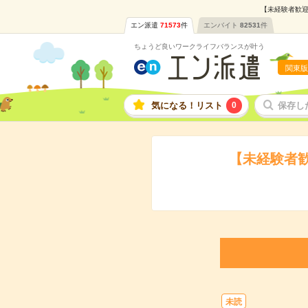
【未経験者歓迎
エン派遣
71573
件
エンバイト
82531
件
ちょうど良いワークライフバランスが叶う
関東版
気になる！リスト
0
保存し
【未経験者
未読