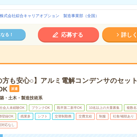
株式会社綜合キャリアオプション 製造事業部（全国）
応募する
詳し
になる！
の方も安心○】アルミ電解コンデンサのセッ
OK
派遣
築・土木・製造技術系
社会人未経験OK
ブランクOK
既卒第二新卒OK
10名以上の大量募集
複数名
B登録OK
残業多
シフト
交替制勤務
交費支給
制服
社食/補助あり
話対応なし