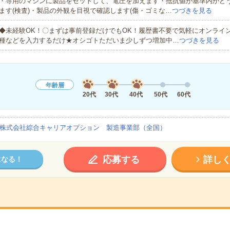
・専用のマシンに製品をセットして、電圧を加えます・抵抗値が基準内かど
ます(検査)・製品の外観を目視で確認します(傷・ゴミな…
つづきを見る
◆未経験OK！〇まずは事前登録だけでもOK！履歴書不要で気軽にオンライ
種などを入力するだけ★オシゴトただいま少しずつ増加中…
つづきを見る
年齢層
20代
30代
40代
50代
60代
株式会社綜合キャリアオプション 製造事業部（全国）
応募する
詳し
になる！