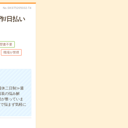
No.SKST5205032-T4
作/日払い
歴書不要
職場が禁煙
週休二日制≫週
服装の悩み解
境が整っていま
人で悩まず気軽に