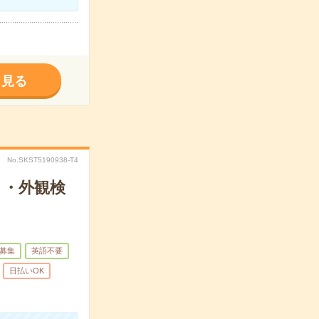
く見る
No.SKST5190938-T4
ト・外観検
募集
英語不要
日払いOK