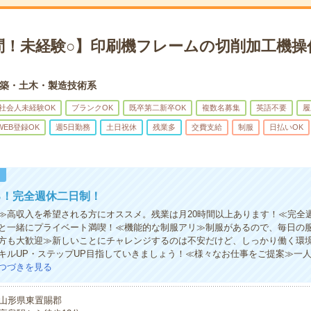
問！未経験○】印刷機フレームの切削加工機操
築・土木・製造技術系
社会人未経験OK
ブランクOK
既卒第二新卒OK
複数名募集
英語不要
履
WEB登録OK
週5日勤務
土日祝休
残業多
交費支給
制服
日払いOK
！
る！完全週休二日制！
≫高収入を希望される方にオススメ。残業は月20時間以上あります！≪完全
と一緒にプライベート満喫！≪機能的な制服アリ≫制服があるので、毎日の
方も大歓迎≫新しいことにチャレンジするのは不安だけど、しっかり働く環
キルUP・ステップUP目指していきましょう！≪様々なお仕事をご提案≫一
つづきを見る
山形県東置賜郡