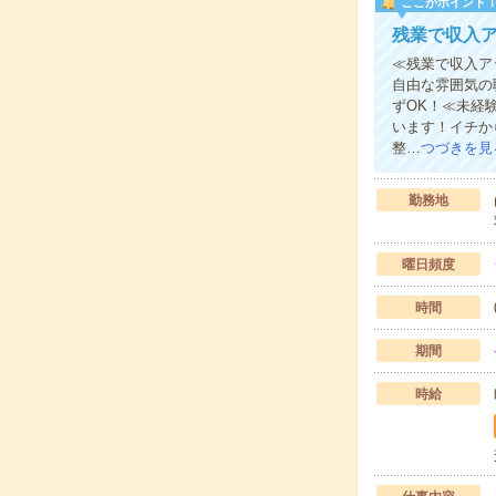
ここがポイント
残業で収入
≪残業で収入ア
自由な雰囲気の
ずOK！≪未経
います！イチか
整…
つづきを見
勤務地
曜日頻度
時間
期間
時給