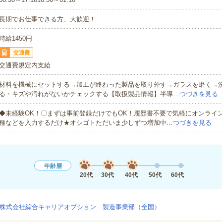
長期でお仕事できる方、大歓迎！
時給1450円
交通費
交通費規定内支給
材料を機械にセットする→加工が終わった製品を取り外す→ガラスを磨く→
る・キズや汚れがないかチェックする【取扱製品情報】半導…
つづきを見る
◆未経験OK！〇まずは事前登録だけでもOK！履歴書不要で気軽にオンライ
種などを入力するだけ★オシゴトただいま少しずつ増加中…
つづきを見る
年齢層
20代
30代
40代
50代
60代
株式会社綜合キャリアオプション 製造事業部（全国）