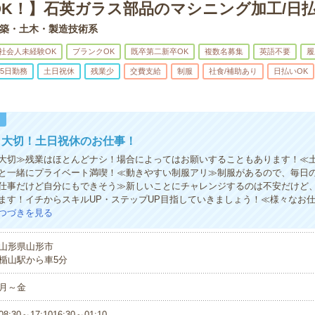
OK！】石英ガラス部品のマシニング加工/日払
築・土木・製造技術系
社会人未経験OK
ブランクOK
既卒第二新卒OK
複数名募集
英語不要
履
5日勤務
土日祝休
残業少
交費支給
制服
社食/補助あり
日払いOK
！
も大切！土日祝休のお仕事！
大切≫残業はほとんどナシ！場合によってはお願いすることもあります！≪
と一緒にプライベート満喫！≪動きやすい制服アリ≫制服があるので、毎日
仕事だけど自分にもできそう≫新しいことにチャレンジするのは不安だけど
ます！イチからスキルUP・ステップUP目指していきましょう！≪様々なお
つづきを見る
山形県山形市
楯山駅から車5分
月～金
08:30～17:1016:30～01:10