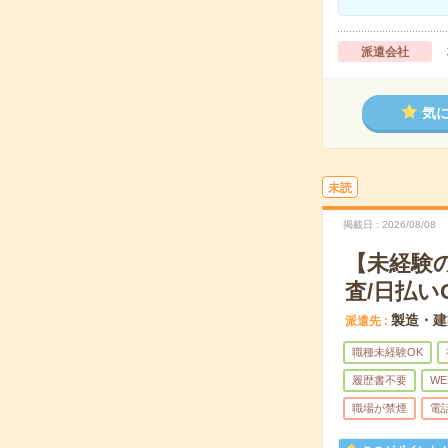
派遣会社
気
未読
掲載日
2026/08/08
【未経験
査/日払い
製造・建
派遣先
職種未経験OK
履歴書不要
WE
職場が禁煙
電