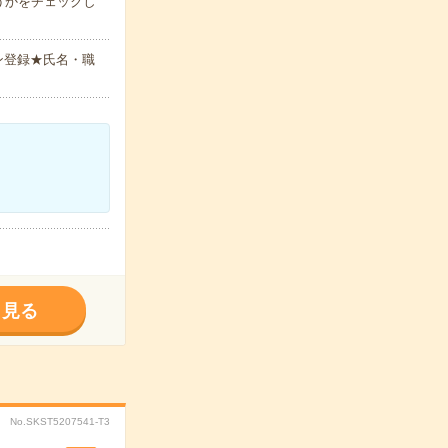
うかをチェックし
ン登録★氏名・職
く見る
No.SKST5207541-T3