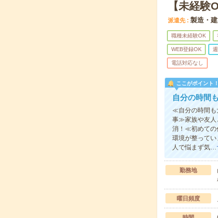
【未経験
製造・建
派遣先
職種未経験OK
WEB登録OK
週
電話対応なし
ここがポイント
自分の時間
≪自分の時間も
事≫家族や友人
消！≪初めての
環境が整ってい
人で悩まず気…
勤務地
曜日頻度
時間