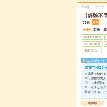
掲載日
2026/08/08
【経験不
OK
派遣
製造・建
派遣先
職種未経験OK
40～50代活躍
電話対応なし
ここがポイント
残業で稼げ
≪残業で稼げる
末は家族や友人
消！≪未経験の
す！イチからス
相談できる、…
勤務地