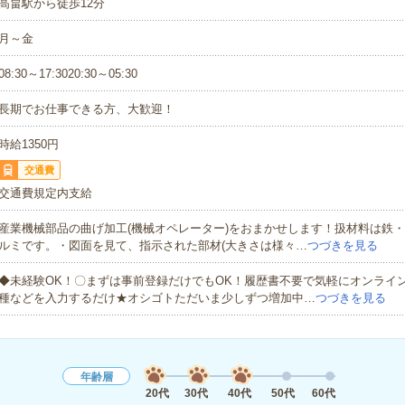
高畠駅から徒歩12分
月～金
08:30～17:3020:30～05:30
長期でお仕事できる方、大歓迎！
時給1350円
交通費
交通費規定内支給
産業機械部品の曲げ加工(機械オペレーター)をおまかせします！扱材料は鉄
ルミです。・図面を見て、指示された部材(大きさは様々…
つづきを見る
◆未経験OK！〇まずは事前登録だけでもOK！履歴書不要で気軽にオンライ
種などを入力するだけ★オシゴトただいま少しずつ増加中…
つづきを見る
年齢層
20代
30代
40代
50代
60代