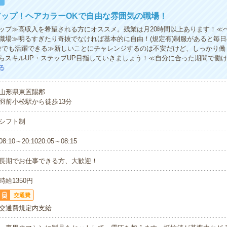
！
アップ！ヘアカラーOKで自由な雰囲気の職場！
ップ≫高収入を希望される方にオススメ。残業は月20時間以上あります！≪
職場≫明るすぎたり奇抜でなければ基本的に自由！(規定有)制服があると毎
験でも活躍できる≫新しいことにチャレンジするのは不安だけど、しっかり働
らスキルUP・ステップUP目指していきましょう！≪自分に合った期間で働
る
山形県東置賜郡
羽前小松駅から徒歩13分
シフト制
08:10～20:1020:05～08:15
長期でお仕事できる方、大歓迎！
時給1350円
交通費
交通費規定内支給