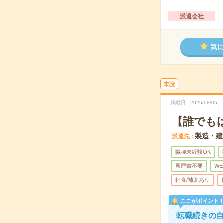
派遣会社
気
未読
掲載日
2026/08/05
【誰でも
製造・建
派遣先
職種未経験OK
履歴書不要
WE
社食/補助あり
ここがポイント
転職続きの自