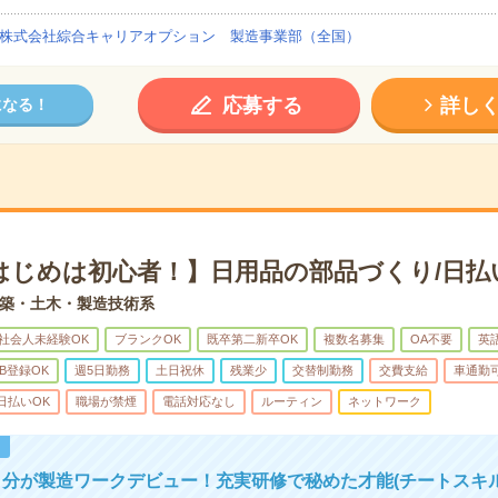
株式会社綜合キャリアオプション 製造事業部（全国）
応募する
詳し
になる！
はじめは初心者！】日用品の部品づくり/日払
築・土木・製造技術系
社会人未経験OK
ブランクOK
既卒第二新卒OK
複数名募集
OA不要
英
B登録OK
週5日勤務
土日祝休
残業少
交替制勤務
交費支給
車通勤
日払いOK
職場が禁煙
電話対応なし
ルーティン
ネットワーク
！
分が製造ワークデビュー！充実研修で秘めた才能(チートスキル