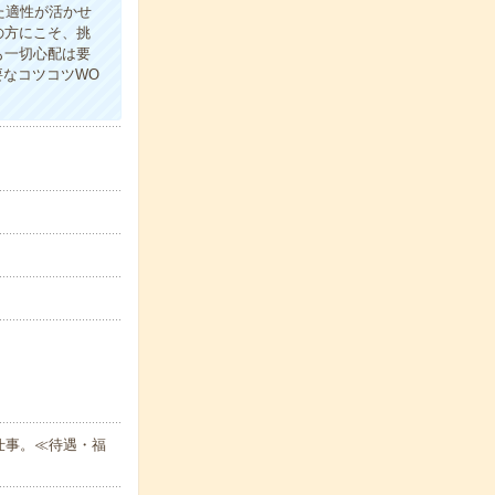
た適性が活かせ
の方にこそ、挑
も一切心配は要
要なコツコツWO
仕事。≪待遇・福