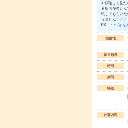
< 転職して見
る場面が多いん
戦してもらいた
りません！アナ
RK …
つづきを
勤務地
曜日頻度
時間
期間
時給
仕事内容