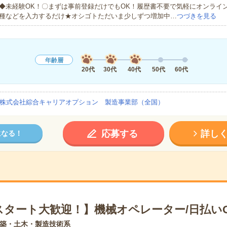
◆未経験OK！〇まずは事前登録だけでもOK！履歴書不要で気軽にオンライ
種などを入力するだけ★オシゴトただいま少しずつ増加中…
つづきを見る
年齢層
20代
30代
40代
50代
60代
株式会社綜合キャリアオプション 製造事業部（全国）
応募する
詳し
になる！
スタート大歓迎！】機械オペレーター/日払い
築・土木・製造技術系