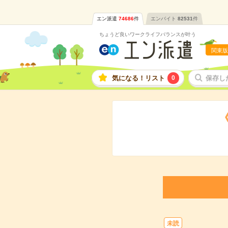
エン派遣
74686
件
エンバイト
82531
件
ちょうど良いワークライフバランスが叶う
関東版
気になる！リスト
0
保存し
未読