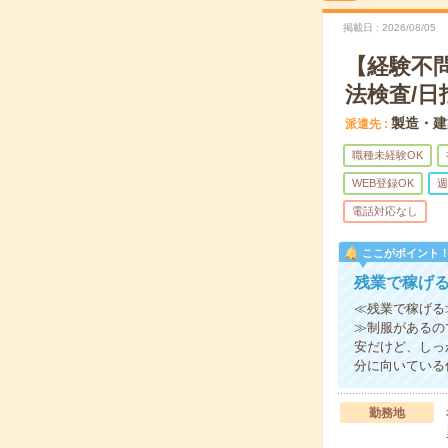
掲載日
2026/08/05
【経験不
法検査/日
製造・建
派遣先
職種未経験OK
WEB登録OK
週
電話対応なし
ここがポイント
残業で稼げ
≪残業で稼げる
≫制服があるの
安だけど、しっ
分に向いている
勤務地