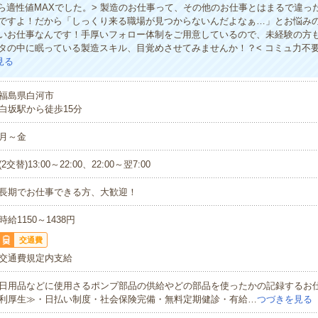
たら適性値MAXでした。> 製造のお仕事って、その他のお仕事とはまるで違っ
ですよ！だから「しっくり来る職場が見つからないんだよなぁ…」とお悩み
いお仕事なんです！手厚いフォロー体制をご用意しているので、未経験の方
タの中に眠っている製造スキル、目覚めさせてみませんか！？< コミュ力不
見る
福島県白河市
白坂駅から徒歩15分
月～金
(2交替)13:00～22:00、22:00～翌7:00
長期でお仕事できる方、大歓迎！
時給1150～1438円
交通費
交通費規定内支給
日用品などに使用さるポンプ部品の供給やどの部品を使ったかの記録するお
利厚生≫・日払い制度・社会保険完備・無料定期健診・有給…
つづきを見る