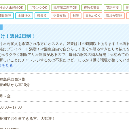
社会人未経験OK
ブランクOK
既卒第二新卒OK
複数名募集
英語不要
履
5日勤務
土日祝休
残業多
交費支給
制服
日払いOK
職場が禁煙
！
け！週休2日制！
け≫高収入を希望される方にオススメ。残業は月20時間以上あります！≪週
緒にプライベート満喫！≪髪色自由で自分らしく働く≫明るすぎたり奇抜で
有)≪ラクラク制服アリ≫制服があるので、毎日の服装の悩み解消！≪初めて
新しいことにチャレンジするのは不安だけど、しっかり働く環境が整ってい
きを見る
福島県西白河郡
泉崎駅から車10分
月～金
08:30～17:30
長期でお仕事できる方、大歓迎！