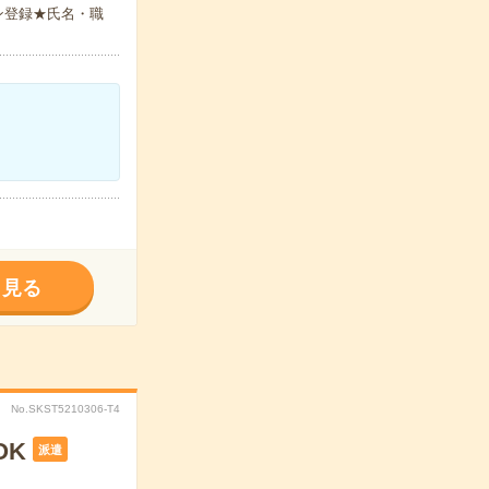
ン登録★氏名・職
く見る
No.SKST5210306-T4
OK
派遣