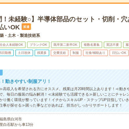
問！未経験○】半導体部品のセット・切削・穴
払いOK
派遣
築・土木・製造技術系
社会人未経験OK
ブランクOK
既卒第二新卒OK
複数名募集
英語不要
履
5日勤務
土日祝休
残業多
交費支給
制服
社食/補助あり
日払いOK
！
る！動きやすい制服アリ！
≫高収入を希望される方にオススメ。残業は月20時間以上あります！≪動き
で、毎日の服装の悩み解消！≪未経験でも活躍できる≫新しいことにチャレ
かり働く環境が整っています！イチからスキルUP・ステップUP目指してい
仕事が探せる≫困った事などがあれば、担当がしっかりサポートします！
福島県白河市
里白石駅から車13分