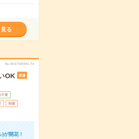
く見る
No.SKST585681-T4
いOK
派遣
語不要
可
制服
)が開花！