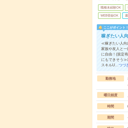
職種未経験OK
WEB登録OK
週
ここがポイント
稼ぎたい人向
≪稼ぎたい人向
家族や友人と一
に自由！(規定
にもできそう≫
スキルU…
つづ
勤務地
曜日頻度
時間
期間