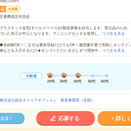
時給1150円
交通費
交通費規定内支給
プラスチック金型(モールドベース)の製造業務を担当します。受注品のため
づいた加工が中心となります。マシニングセンタを使用し…
つづきを見る
◆未経験OK！〇まずは事前登録だけでもOK！履歴書不要で気軽にオンライ
種などを入力するだけ★オシゴトただいま少しずつ増加中…
つづきを見る
年齢層
20代
30代
40代
50代
60代
株式会社綜合キャリアオプション 製造事業部（全国）
応募する
詳し
になる！