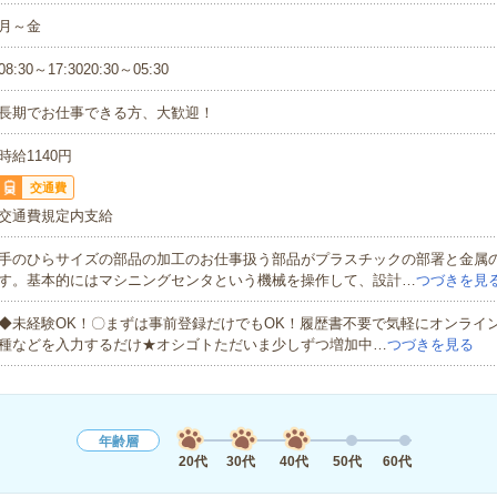
月～金
08:30～17:3020:30～05:30
長期でお仕事できる方、大歓迎！
時給1140円
交通費
交通費規定内支給
手のひらサイズの部品の加工のお仕事扱う部品がプラスチックの部署と金属
す。基本的にはマシニングセンタという機械を操作して、設計…
つづきを見
◆未経験OK！〇まずは事前登録だけでもOK！履歴書不要で気軽にオンライ
種などを入力するだけ★オシゴトただいま少しずつ増加中…
つづきを見る
年齢層
20代
30代
40代
50代
60代