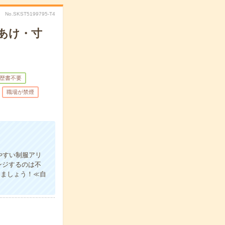
No.SKST5199795-T4
あけ・寸
歴書不要
職場が禁煙
やすい制服アリ
ンジするのは不
きましょう！≪自