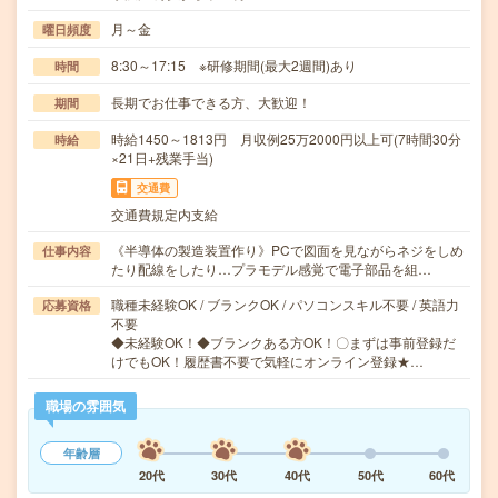
月～金
曜日頻度
8:30～17:15 ※研修期間(最大2週間)あり
時間
長期でお仕事できる方、大歓迎！
期間
時給1450～1813円 月収例25万2000円以上可(7時間30分
時給
×21日+残業手当)
交通費
交通費規定内支給
《半導体の製造装置作り》PCで図面を見ながらネジをしめ
仕事内容
たり配線をしたり…プラモデル感覚で電子部品を組…
職種未経験OK / ブランクOK / パソコンスキル不要 / 英語力
応募資格
不要
◆未経験OK！◆ブランクある方OK！〇まずは事前登録だ
けでもOK！履歴書不要で気軽にオンライン登録★…
職場の雰囲気
年齢層
20代
30代
40代
50代
60代