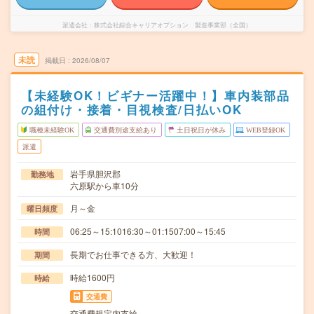
派遣会社
株式会社綜合キャリアオプション 製造事業部（全国）
未読
掲載日
2026/08/07
【未経験OK！ビギナー活躍中！】車内装部品
の組付け・接着・目視検査/日払いOK
職種未経験OK
交通費別途支給あり
土日祝日が休み
WEB登録OK
派遣
岩手県胆沢郡
勤務地
六原駅から車10分
月～金
曜日頻度
06:25～15:1016:30～01:1507:00～15:45
時間
長期でお仕事できる方、大歓迎！
期間
時給1600円
時給
交通費
交通費規定内支給