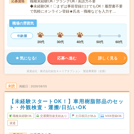
職種未経験OK / ブランクOK / 英語力不要
応募資格
◆未経験OK！〇まずは事前登録だけでもOK！履歴書不要
で気軽にオンライン登録★氏名・職種などを入力す…
職場の雰囲気
年齢層
20代
30代
40代
50代
60代
気になる!
応募へ進む
詳しく見る
派遣会社
株式会社綜合キャリアオプション 製造事業部（全国）
未読
掲載日
2026/08/05
【未経験スタートOK！】車用樹脂部品のセッ
ト・外観検査・運搬/日払いOK
職種未経験OK
交通費別途支給あり
土日祝日が休み
WEB登録OK
派遣