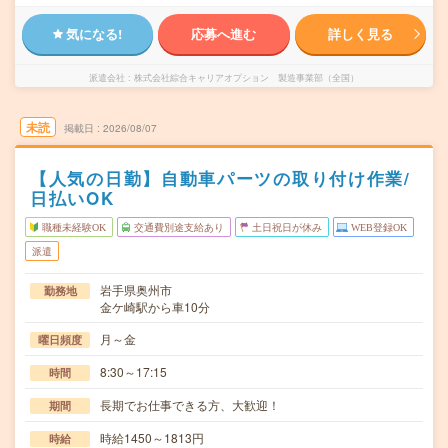
気になる!
応募へ進む
詳しく見る
派遣会社
株式会社綜合キャリアオプション 製造事業部（全国）
未読
掲載日
2026/08/07
【人気の日勤】自動車パーツの取り付け作業/
日払いOK
職種未経験OK
交通費別途支給あり
土日祝日が休み
WEB登録OK
派遣
岩手県奥州市
勤務地
金ケ崎駅から車10分
月～金
曜日頻度
8:30～17:15
時間
長期でお仕事できる方、大歓迎！
期間
時給1450～1813円
時給