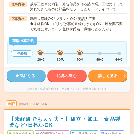
成形工程車の内装・外装部品を作る諸作業。工程によって
仕事内容
流れてきたものに部品をセットしたり、ドライバーで…
職種未経験OK / ブランクOK / 英語力不要
応募資格
◆未経験OK！〇まずは事前登録だけでもOK！履歴書不要
で気軽にオンライン登録★氏名・職種などを入力す…
職場の雰囲気
年齢層
20代
30代
40代
50代
60代
気になる!
応募へ進む
詳しく見る
派遣会社
株式会社綜合キャリアオプション 製造事業部（全国）
未読
掲載日
2026/08/06
【未経験でも大丈夫＊】組立・加工・食品製
造など/日払いOK
職種未経験OK
交通費別途支給あり
土日祝日が休み
WEB登録OK