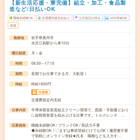
【新生活応援・寮完備】組立・加工・食品製
造など/日払いOK
職種未経験OK
交通費別途支給あり
土日祝日が休み
WEB登録OK
派遣
岩手県奥州市
勤務地
水沢江刺駅から車10分
月～金
曜日頻度
08:30～17:15
時間
長期でお仕事できる方、大歓迎！
期間
時給1650円
時給
交通費
交通費規定内支給
半導体製造装置組立クリーン環境で、図面・手順書どおり
仕事内容
に超精密装置を組み上げる仕事です。トルクレンチ、…
職種未経験OK / ブランクOK / 英語力不要
応募資格
◆未経験OK！〇まずは事前登録だけでもOK！履歴書不要
で気軽にオンライン登録★氏名・職種などを入力す…