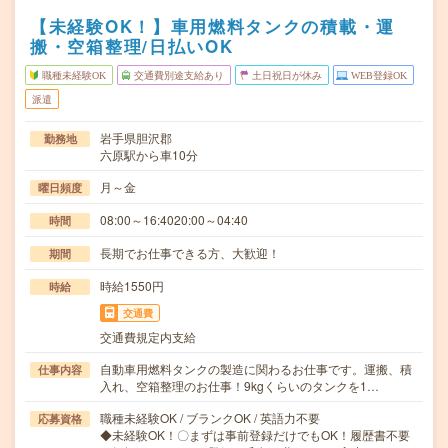
【未経験OK！】車用燃料タンクの積載・運
搬・空箱整理/日払いOK
職種未経験OK
交通費別途支給あり
土日祝日が休み
WEB登録OK
派遣
岩手県胆沢郡
勤務地
六原駅から車10分
月～金
曜日頻度
08:00～16:4020:00～04:40
時間
長期でお仕事できる方、大歓迎！
期間
時給1550円
時給
交通費
交通費規定内支給
自動車用燃料タンクの製造に関わるお仕事です。運搬、積
仕事内容
入れ、空箱整理のお仕事！9kgくらいのタンクを1…
職種未経験OK / ブランクOK / 英語力不要
応募資格
◆未経験OK！〇まずは事前登録だけでもOK！履歴書不要