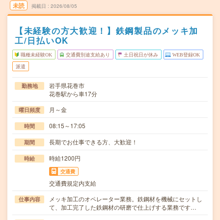
未読
掲載日
2026/08/05
【未経験の方大歓迎！】鉄鋼製品のメッキ加
工/日払いOK
職種未経験OK
交通費別途支給あり
土日祝日が休み
WEB登録OK
派遣
岩手県花巻市
勤務地
花巻駅から車17分
月～金
曜日頻度
08:15～17:05
時間
長期でお仕事できる方、大歓迎！
期間
時給1200円
時給
交通費
交通費規定内支給
メッキ加工のオペレーター業務。鉄鋼材を機械にセットし
仕事内容
て、加工完了した鉄鋼材の研磨で仕上げする業務です…