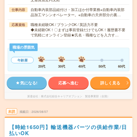
自動車内装部品組付け・加工ほか付帯業務※自動車内装部
仕事内容
品加工マシンオペレーター。※自動車の天井部分の裏…
職種未経験OK / ブランクOK / 英語力不要
応募資格
◆未経験OK！〇まずは事前登録だけでもOK！履歴書不要
で気軽にオンライン登録★氏名・職種などを入力す…
職場の雰囲気
年齢層
20代
30代
40代
50代
60代
気になる!
応募へ進む
詳しく見る
派遣会社
株式会社綜合キャリアオプション 製造事業部（全国）
未読
掲載日
2026/08/07
【時給1650円】輸送機器パーツの供給作業/日
払いOK