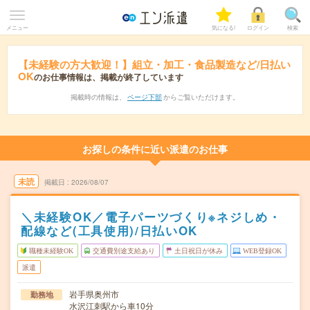
メニュー
気になる!
ログイン
検索
【未経験の方大歓迎！】組立・加工・食品製造など/日払い
OK
のお仕事情報は、掲載が終了しています
掲載時の情報は、
ページ下部
からご覧いただけます。
お探しの条件に近い派遣のお仕事
未読
掲載日
2026/08/07
＼未経験OK／電子パーツづくり※ネジしめ・
配線など(工具使用)/日払いOK
職種未経験OK
交通費別途支給あり
土日祝日が休み
WEB登録OK
派遣
岩手県奥州市
勤務地
水沢江刺駅から車10分