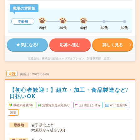
職場の雰囲気
年齢層
20代
30代
40代
50代
60代
気になる!
応募へ進む
詳しく見る
派遣会社
株式会社綜合キャリアオプション 製造事業部（全国）
未読
掲載日
2026/08/06
【初心者歓迎！】組立・加工・食品製造など/
日払いOK
職種未経験OK
交通費別途支給あり
土日祝日が休み
WEB登録OK
派遣
岩手県北上市
勤務地
六原駅から徒歩30分
月～金