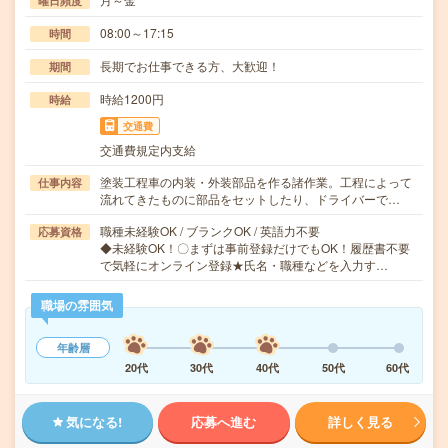
曜日頻度
08:00～17:15
時間
長期でお仕事できる方、大歓迎！
期間
時給1200円
時給
交通費
交通費規定内支給
塗装工程車の内装・外装部品を作る諸作業。工程によって
仕事内容
流れてきたものに部品をセットしたり、ドライバーで…
職種未経験OK / ブランクOK / 英語力不要
応募資格
◆未経験OK！〇まずは事前登録だけでもOK！履歴書不要
で気軽にオンライン登録★氏名・職種などを入力す…
職場の雰囲気
年齢層
20代
30代
40代
50代
60代
気になる!
応募へ進む
詳しく見る