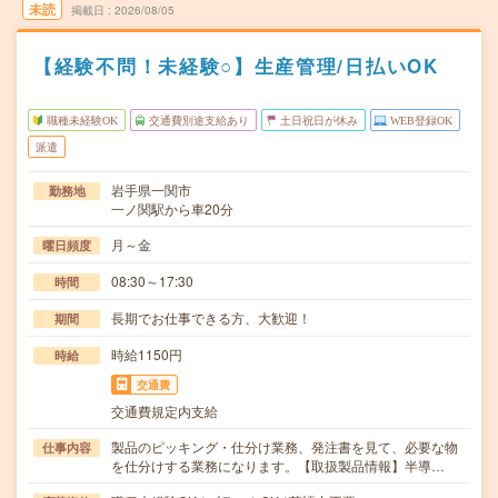
未読
掲載日
2026/08/05
【経験不問！未経験○】生産管理/日払いOK
職種未経験OK
交通費別途支給あり
土日祝日が休み
WEB登録OK
派遣
岩手県一関市
勤務地
一ノ関駅から車20分
月～金
曜日頻度
08:30～17:30
時間
長期でお仕事できる方、大歓迎！
期間
時給1150円
時給
交通費
交通費規定内支給
製品のピッキング・仕分け業務、発注書を見て、必要な物
仕事内容
を仕分けする業務になります。【取扱製品情報】半導…