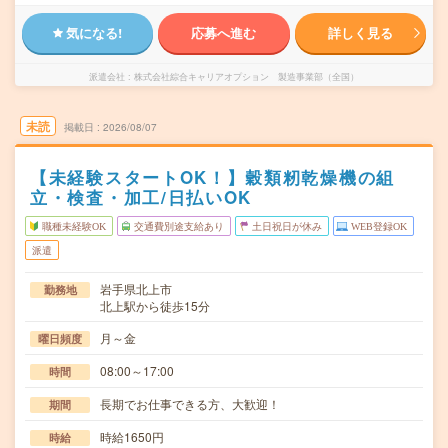
気になる!
応募へ進む
詳しく見る
派遣会社
株式会社綜合キャリアオプション 製造事業部（全国）
未読
掲載日
2026/08/07
【未経験スタートOK！】穀類籾乾燥機の組
立・検査・加工/日払いOK
職種未経験OK
交通費別途支給あり
土日祝日が休み
WEB登録OK
派遣
岩手県北上市
勤務地
北上駅から徒歩15分
月～金
曜日頻度
08:00～17:00
時間
長期でお仕事できる方、大歓迎！
期間
時給1650円
時給