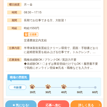
月～金
曜日頻度
08:30～17:15
時間
長期でお仕事できる方、大歓迎！
期間
時給1550円
時給
交通費
交通費規定内支給
半導体製造装置組立クリーン環境で、図面・手順書どおり
仕事内容
に超精密装置を組み上げる仕事です。トルクレンチ、…
職種未経験OK / ブランクOK / 英語力不要
応募資格
◆未経験OK！〇まずは事前登録だけでもOK！履歴書不要
で気軽にオンライン登録★氏名・職種などを入力す…
職場の雰囲気
年齢層
20代
30代
40代
50代
60代
気になる!
応募へ進む
詳しく見る