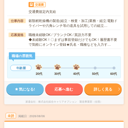
交通費
交通費規定内支給
穀類籾乾燥機の製造(組立・検査・加工)業務・組立:電動ド
仕事内容
ライバーや六角レンチ等の道具を試用しての組立…
職種未経験OK / ブランクOK / 英語力不要
応募資格
◆未経験OK！〇まずは事前登録だけでもOK！履歴書不要
で気軽にオンライン登録★氏名・職種などを入力す…
職場の雰囲気
年齢層
20代
30代
40代
50代
60代
気になる!
応募へ進む
詳しく見る
派遣会社
株式会社綜合キャリアオプション 製造事業部（全国）
未読
掲載日
2026/08/06