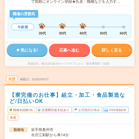
で気軽にオンライン登録★氏名・職種などを入力す…
職場の雰囲気
年齢層
20代
30代
40代
50代
60代
気になる!
応募へ進む
詳しく見る
派遣会社
株式会社綜合キャリアオプション 製造事業部（全国）
未読
掲載日
2026/08/07
【寮完備のお仕事】組立・加工・食品製造な
ど/日払いOK
職種未経験OK
交通費別途支給あり
土日祝日が休み
WEB登録OK
派遣
岩手県奥州市
勤務地
水沢江刺駅から車14分