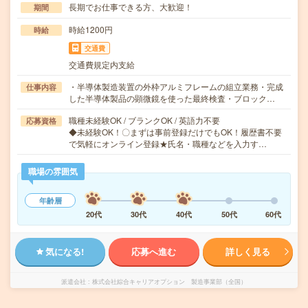
長期でお仕事できる方、大歓迎！
期間
時給1200円
時給
交通費
交通費規定内支給
・半導体製造装置の外枠アルミフレームの組立業務・完成
仕事内容
した半導体製品の顕微鏡を使った最終検査・ブロック…
職種未経験OK / ブランクOK / 英語力不要
応募資格
◆未経験OK！〇まずは事前登録だけでもOK！履歴書不要
で気軽にオンライン登録★氏名・職種などを入力す…
職場の雰囲気
年齢層
20代
30代
40代
50代
60代
気になる!
応募へ進む
詳しく見る
派遣会社
株式会社綜合キャリアオプション 製造事業部（全国）