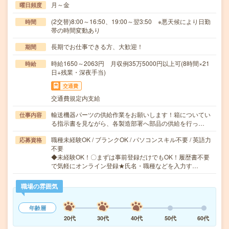
月～金
曜日頻度
(2交替)8:00～16:50、19:00～翌3:50 ※悪天候により日勤
時間
帯の時間変動あり
長期でお仕事できる方、大歓迎！
期間
時給1650～2063円 月収例35万5000円以上可(8時間×21
時給
日+残業・深夜手当)
交通費
交通費規定内支給
輸送機器パーツの供給作業をお願いします！箱についてい
仕事内容
る指示書を見ながら、各製造部署へ部品の供給を行っ…
職種未経験OK / ブランクOK / パソコンスキル不要 / 英語力
応募資格
不要
◆未経験OK！〇まずは事前登録だけでもOK！履歴書不要
で気軽にオンライン登録★氏名・職種などを入力す…
職場の雰囲気
年齢層
20代
30代
40代
50代
60代