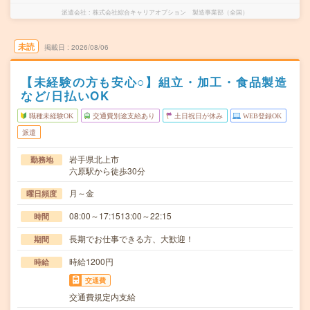
派遣会社
株式会社綜合キャリアオプション 製造事業部（全国）
未読
掲載日
2026/08/06
【未経験の方も安心○】組立・加工・食品製造
など/日払いOK
職種未経験OK
交通費別途支給あり
土日祝日が休み
WEB登録OK
派遣
岩手県北上市
勤務地
六原駅から徒歩30分
月～金
曜日頻度
08:00～17:1513:00～22:15
時間
長期でお仕事できる方、大歓迎！
期間
時給1200円
時給
交通費
交通費規定内支給