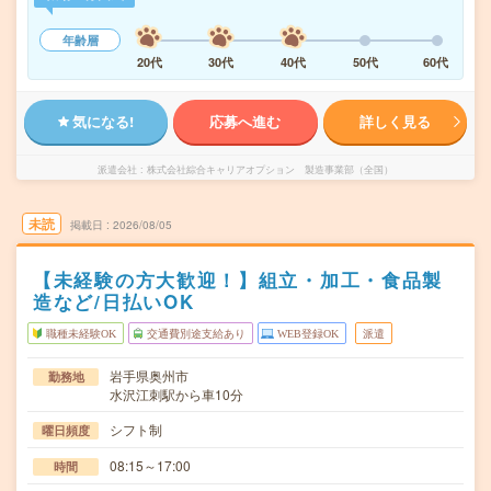
年齢層
20代
30代
40代
50代
60代
気になる!
応募へ進む
詳しく見る
派遣会社
株式会社綜合キャリアオプション 製造事業部（全国）
未読
掲載日
2026/08/05
【未経験の方大歓迎！】組立・加工・食品製
造など/日払いOK
職種未経験OK
交通費別途支給あり
WEB登録OK
派遣
岩手県奥州市
勤務地
水沢江刺駅から車10分
シフト制
曜日頻度
08:15～17:00
時間