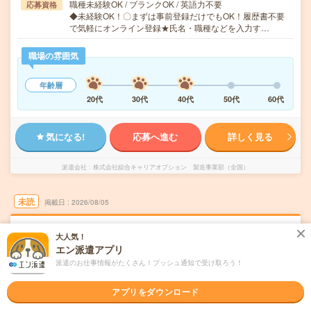
職種未経験OK / ブランクOK / 英語力不要
応募資格
◆未経験OK！〇まずは事前登録だけでもOK！履歴書不要
で気軽にオンライン登録★氏名・職種などを入力す…
職場の雰囲気
年齢層
20代
30代
40代
50代
60代
気になる!
応募へ進む
詳しく見る
派遣会社
株式会社綜合キャリアオプション 製造事業部（全国）
未読
掲載日
2026/08/05
【未経験スタート大歓迎！】半導体装置の部
大人気！
品交換・清掃・点検・運搬/日払いOK
エン派遣アプリ
派遣のお仕事情報がたくさん！プッシュ通知で受け取ろう！
職種未経験OK
交通費別途支給あり
WEB登録OK
派遣
アプリをダウンロード
岩手県北上市
勤務地
村崎野駅から徒歩60分