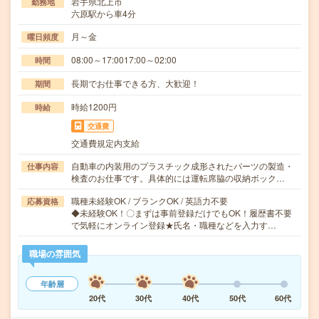
岩手県北上市
勤務地
六原駅から車4分
月～金
曜日頻度
08:00～17:0017:00～02:00
時間
長期でお仕事できる方、大歓迎！
期間
時給1200円
時給
交通費
交通費規定内支給
自動車の内装用のプラスチック成形されたパーツの製造・
仕事内容
検査のお仕事です。具体的には運転席脇の収納ボック…
職種未経験OK / ブランクOK / 英語力不要
応募資格
◆未経験OK！〇まずは事前登録だけでもOK！履歴書不要
で気軽にオンライン登録★氏名・職種などを入力す…
職場の雰囲気
年齢層
20代
30代
40代
50代
60代