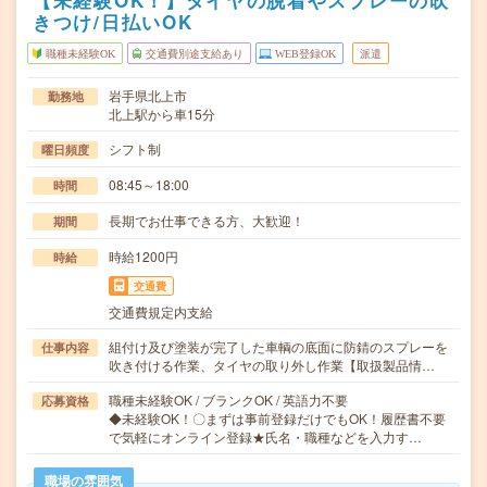
【未経験OK！】タイヤの脱着やスプレーの吹
きつけ/日払いOK
職種未経験OK
交通費別途支給あり
WEB登録OK
派遣
岩手県北上市
勤務地
北上駅から車15分
シフト制
曜日頻度
08:45～18:00
時間
長期でお仕事できる方、大歓迎！
期間
時給1200円
時給
交通費
交通費規定内支給
組付け及び塗装が完了した車輌の底面に防錆のスプレーを
仕事内容
吹き付ける作業、タイヤの取り外し作業【取扱製品情…
職種未経験OK / ブランクOK / 英語力不要
応募資格
◆未経験OK！〇まずは事前登録だけでもOK！履歴書不要
で気軽にオンライン登録★氏名・職種などを入力す…
職場の雰囲気