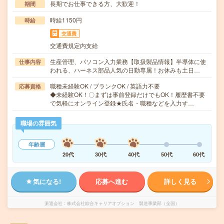
長期でお仕事できる方、大歓迎！
期間
時給1150円
時給
交通費
交通費規定内支給
生産管理、パソコン入力業務【取扱製品情報】半導体に使
仕事内容
われる、ハーネス部品人気の日勤専属！お休みも土日…
職種未経験OK / ブランクOK / 英語力不要
応募資格
◆未経験OK！〇まずは事前登録だけでもOK！履歴書不要
で気軽にオンライン登録★氏名・職種などを入力す…
職場の雰囲気
年齢層
20代
30代
40代
50代
60代
気になる!
応募へ進む
詳しく見る
派遣会社
株式会社綜合キャリアオプション 製造事業部（全国）