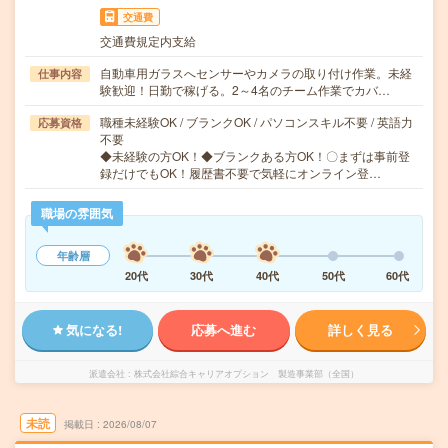
交通費
交通費規定内支給
自動車用ガラスへセンサーやカメラの取り付け作業。未経
仕事内容
験歓迎！日勤で稼げる。2～4名のチーム作業でカバ…
職種未経験OK / ブランクOK / パソコンスキル不要 / 英語力
応募資格
不要
◆未経験の方OK！◆ブランクある方OK！〇まずは事前登
録だけでもOK！履歴書不要で気軽にオンライン登…
職場の雰囲気
年齢層
20代
30代
40代
50代
60代
気になる!
応募へ進む
詳しく見る
派遣会社
株式会社綜合キャリアオプション 製造事業部（全国）
未読
掲載日
2026/08/07