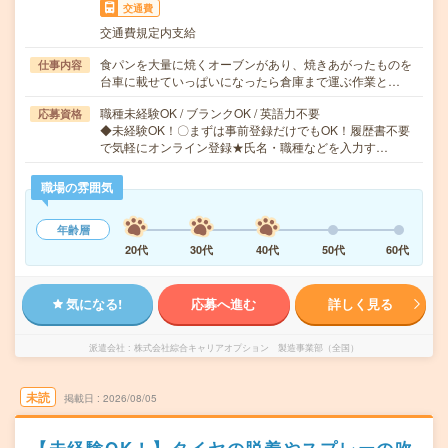
交通費
交通費規定内支給
食パンを大量に焼くオーブンがあり、焼きあがったものを
仕事内容
台車に載せていっぱいになったら倉庫まで運ぶ作業と…
職種未経験OK / ブランクOK / 英語力不要
応募資格
◆未経験OK！〇まずは事前登録だけでもOK！履歴書不要
で気軽にオンライン登録★氏名・職種などを入力す…
職場の雰囲気
年齢層
20代
30代
40代
50代
60代
気になる!
応募へ進む
詳しく見る
派遣会社
株式会社綜合キャリアオプション 製造事業部（全国）
未読
掲載日
2026/08/05