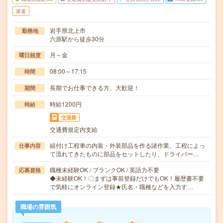
派遣
岩手県北上市
勤務地
六原駅から徒歩30分
月～金
曜日頻度
08:00～17:15
時間
長期でお仕事できる方、大歓迎！
期間
時給1200円
時給
交通費
交通費規定内支給
組付け工程車の内装・外装部品を作る諸作業。工程によっ
仕事内容
て流れてきたものに部品をセットしたり、ドライバー…
職種未経験OK / ブランクOK / 英語力不要
応募資格
◆未経験OK！〇まずは事前登録だけでもOK！履歴書不要
で気軽にオンライン登録★氏名・職種などを入力す…
職場の雰囲気