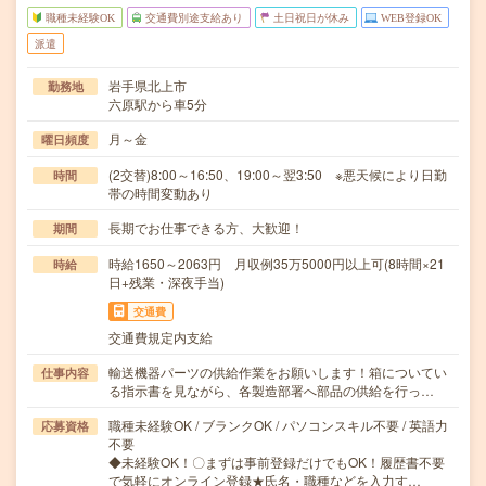
職種未経験OK
交通費別途支給あり
土日祝日が休み
WEB登録OK
派遣
岩手県北上市
勤務地
六原駅から車5分
月～金
曜日頻度
(2交替)8:00～16:50、19:00～翌3:50 ※悪天候により日勤
時間
帯の時間変動あり
長期でお仕事できる方、大歓迎！
期間
時給1650～2063円 月収例35万5000円以上可(8時間×21
時給
日+残業・深夜手当)
交通費
交通費規定内支給
輸送機器パーツの供給作業をお願いします！箱についてい
仕事内容
る指示書を見ながら、各製造部署へ部品の供給を行っ…
職種未経験OK / ブランクOK / パソコンスキル不要 / 英語力
応募資格
不要
◆未経験OK！〇まずは事前登録だけでもOK！履歴書不要
で気軽にオンライン登録★氏名・職種などを入力す…