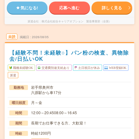
気になる!
応募へ進む
詳しく見る
派遣会社
株式会社綜合キャリアオプション 製造事業部（全国）
未読
掲載日
2026/08/05
【経験不問！未経験○】パン粉の検査、異物除
去/日払いOK
職種未経験OK
交通費別途支給あり
土日祝日が休み
WEB登録OK
派遣
岩手県奥州市
勤務地
六原駅から車17分
月～金
曜日頻度
12:00～20:4508:00～16:45
時間
長期でお仕事できる方、大歓迎！
期間
時給1200円
時給