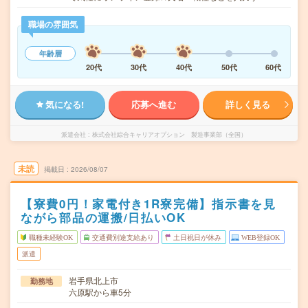
職場の雰囲気
年齢層
20代
30代
40代
50代
60代
気になる!
応募へ進む
詳しく見る
派遣会社
株式会社綜合キャリアオプション 製造事業部（全国）
未読
掲載日
2026/08/07
【寮費0円！家電付き1R寮完備】指示書を見
ながら部品の運搬/日払いOK
職種未経験OK
交通費別途支給あり
土日祝日が休み
WEB登録OK
派遣
岩手県北上市
勤務地
六原駅から車5分