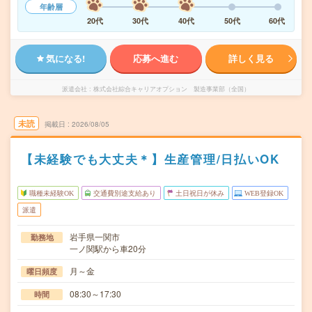
年齢層
20代
30代
40代
50代
60代
気になる!
応募へ進む
詳しく見る
派遣会社
株式会社綜合キャリアオプション 製造事業部（全国）
未読
掲載日
2026/08/05
【未経験でも大丈夫＊】生産管理/日払いOK
職種未経験OK
交通費別途支給あり
土日祝日が休み
WEB登録OK
派遣
岩手県一関市
勤務地
一ノ関駅から車20分
月～金
曜日頻度
08:30～17:30
時間