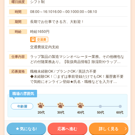
シフト制
曜日頻度
08:00～16:1016:00～00:1000:00～08:10
時間
長期でお仕事できる方、大歓迎！
期間
時給1650円
時給
交通費
交通費規定内支給
ラップ製品の製造マシンオペレーター業務。その他梱包な
仕事内容
どの付随業務あり。【取扱商品情報】除湿剤やラップ…
職種未経験OK / ブランクOK / 英語力不要
応募資格
◆未経験OK！〇まずは事前登録だけでもOK！履歴書不要
で気軽にオンライン登録★氏名・職種などを入力す…
職場の雰囲気
年齢層
20代
30代
40代
50代
60代
気になる!
応募へ進む
詳しく見る