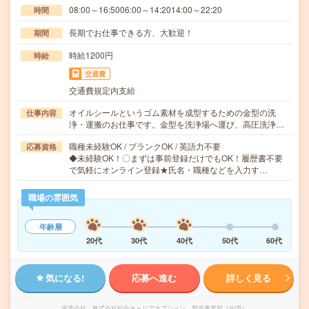
08:00～16:5006:00～14:2014:00～22:20
時間
長期でお仕事できる方、大歓迎！
期間
時給1200円
時給
交通費
交通費規定内支給
オイルシールというゴム素材を成型するための金型の洗
仕事内容
浄・運搬のお仕事です。金型を洗浄場へ運び、高圧洗浄…
職種未経験OK / ブランクOK / 英語力不要
応募資格
◆未経験OK！〇まずは事前登録だけでもOK！履歴書不要
で気軽にオンライン登録★氏名・職種などを入力す…
職場の雰囲気
年齢層
20代
30代
40代
50代
60代
気になる!
応募へ進む
詳しく見る
派遣会社
株式会社綜合キャリアオプション 製造事業部（全国）