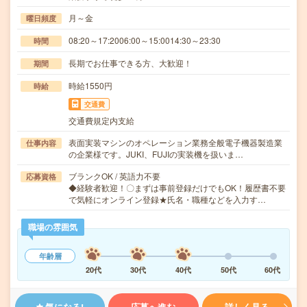
月～金
曜日頻度
08:20～17:2006:00～15:0014:30～23:30
時間
長期でお仕事できる方、大歓迎！
期間
時給1550円
時給
交通費
交通費規定内支給
表面実装マシンのオペレーション業務全般電子機器製造業
仕事内容
の企業様です。JUKI、FUJIの実装機を扱いま…
ブランクOK / 英語力不要
応募資格
◆経験者歓迎！〇まずは事前登録だけでもOK！履歴書不要
で気軽にオンライン登録★氏名・職種などを入力す…
職場の雰囲気
年齢層
20代
30代
40代
50代
60代
気になる!
応募へ進む
詳しく見る