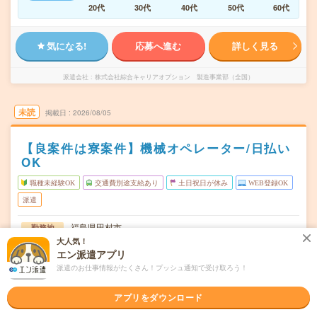
20代
30代
40代
50代
60代
気になる!
応募へ進む
詳しく見る
派遣会社
株式会社綜合キャリアオプション 製造事業部（全国）
未読
掲載日
2026/08/05
【良案件は寮案件】機械オペレーター/日払い
OK
職種未経験OK
交通費別途支給あり
土日祝日が休み
WEB登録OK
派遣
福島県田村市
勤務地
船引駅から車5分
大人気！
エン派遣アプリ
月～金
曜日頻度
派遣のお仕事情報がたくさん！プッシュ通知で受け取ろう！
08:15～17:1006:30～15:2515:20～00:15
時間
アプリをダウンロード
長期でお仕事できる方、大歓迎！
期間