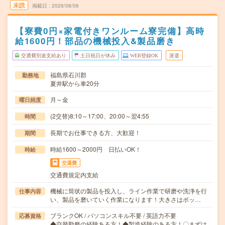
未読
掲載日
2026/08/06
【寮費0円×家電付きワンルーム寮完備】高時
給1600円！部品の機械投入&製品磨き
交通費別途支給あり
土日祝日が休み
WEB登録OK
派遣
福島県石川郡
勤務地
夏井駅から車20分
月～金
曜日頻度
(2交替)8:10～17:00、20:00～翌4:55
時間
長期でお仕事できる方、大歓迎！
期間
時給1600～2000円 日払いOK！
時給
交通費
交通費規定内支給
機械に筒状の製品を投入し、ライン作業で研磨や洗浄を行
仕事内容
い、製品を磨いていく作業になります！大きさはボッ…
ブランクOK / パソコンスキル不要 / 英語力不要
応募資格
◆交替勤務の経験ある方！◆製造経験のある方！〇まずは