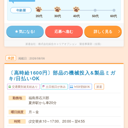
年齢層
20代
30代
40代
50代
60代
気になる!
応募へ進む
詳しく見る
派遣会社
株式会社綜合キャリアオプション 製造事業部（全国）
未読
掲載日
2026/08/06
〔高時給1600円〕部品の機械投入&製品ミガ
キ/日払いOK
交通費別途支給あり
土日祝日が休み
WEB登録OK
派遣
福島県石川郡
勤務地
夏井駅から車20分
月～金
曜日頻度
(2交替)8:10～17:00、20:00～翌4:55
時間