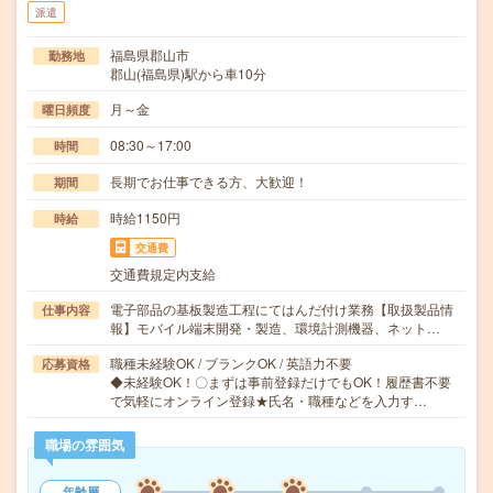
派遣
福島県郡山市
勤務地
郡山(福島県)駅から車10分
月～金
曜日頻度
08:30～17:00
時間
長期でお仕事できる方、大歓迎！
期間
時給1150円
時給
交通費
交通費規定内支給
電子部品の基板製造工程にてはんだ付け業務【取扱製品情
仕事内容
報】モバイル端末開発・製造、環境計測機器、ネット…
職種未経験OK / ブランクOK / 英語力不要
応募資格
◆未経験OK！〇まずは事前登録だけでもOK！履歴書不要
で気軽にオンライン登録★氏名・職種などを入力す…
職場の雰囲気
年齢層