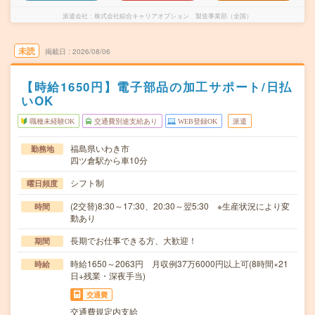
派遣会社
株式会社綜合キャリアオプション 製造事業部（全国）
未読
掲載日
2026/08/06
【時給1650円】電子部品の加工サポート/日払
いOK
職種未経験OK
交通費別途支給あり
WEB登録OK
派遣
福島県いわき市
勤務地
四ツ倉駅から車10分
シフト制
曜日頻度
(2交替)8:30～17:30、20:30～翌5:30 ※生産状況により変
時間
動あり
長期でお仕事できる方、大歓迎！
期間
時給1650～2063円 月収例37万6000円以上可(8時間×21
時給
日+残業・深夜手当)
交通費
交通費規定内支給