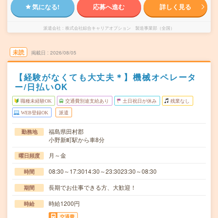
気になる!
応募へ進む
詳しく見る
派遣会社
株式会社綜合キャリアオプション 製造事業部（全国）
未読
掲載日
2026/08/05
【経験がなくても大丈夫＊】機械オペレータ
ー/日払いOK
職種未経験OK
交通費別途支給あり
土日祝日が休み
残業なし
WEB登録OK
派遣
福島県田村郡
勤務地
小野新町駅から車8分
月～金
曜日頻度
08:30～17:3014:30～23:3023:30～08:30
時間
長期でお仕事できる方、大歓迎！
期間
時給1200円
時給
交通費