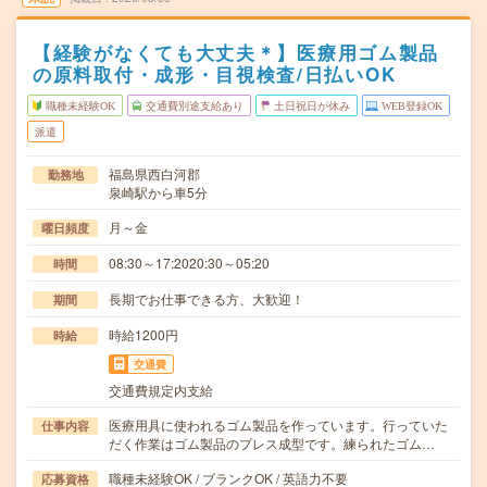
【経験がなくても大丈夫＊】医療用ゴム製品
の原料取付・成形・目視検査/日払いOK
職種未経験OK
交通費別途支給あり
土日祝日が休み
WEB登録OK
派遣
福島県西白河郡
勤務地
泉崎駅から車5分
月～金
曜日頻度
08:30～17:2020:30～05:20
時間
長期でお仕事できる方、大歓迎！
期間
時給1200円
時給
交通費
交通費規定内支給
医療用具に使われるゴム製品を作っています。行っていた
仕事内容
だく作業はゴム製品のプレス成型です。練られたゴム…
職種未経験OK / ブランクOK / 英語力不要
応募資格