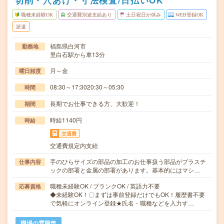
切削・穴あけ・寸法検査/日払いOK
職種未経験OK
交通費別途支給あり
土日祝日が休み
WEB登録OK
派遣
福島県白河市
勤務地
里白石駅から車13分
月～金
曜日頻度
08:30～17:3020:30～05:30
時間
長期でお仕事できる方、大歓迎！
期間
時給1140円
時給
交通費
交通費規定内支給
手のひらサイズの部品の加工のお仕事扱う部品がプラスチ
仕事内容
ックの部署と金属の部署があります。基本的にはマシ…
職種未経験OK / ブランクOK / 英語力不要
応募資格
◆未経験OK！〇まずは事前登録だけでもOK！履歴書不要
で気軽にオンライン登録★氏名・職種などを入力す…
職場の雰囲気