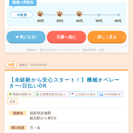
職場の雰囲気
年齢層
20代
30代
40代
50代
60代
気になる!
応募へ進む
詳しく見る
派遣会社
株式会社綜合キャリアオプション 製造事業部（全国）
未読
掲載日
2026/08/05
【未経験から安心スタート！】機械オペレー
ター/日払いOK
職種未経験OK
交通費別途支給あり
土日祝日が休み
WEB登録OK
派遣
福島県岩瀬郡
勤務地
鏡石駅から車5分
月～金
曜日頻度