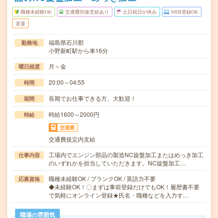
職種未経験OK
交通費別途支給あり
土日祝日が休み
WEB登録OK
派遣
福島県石川郡
勤務地
小野新町駅から車16分
月～金
曜日頻度
20:00～04:55
時間
長期でお仕事できる方、大歓迎！
期間
時給1600～2000円
時給
交通費
交通費規定内支給
工場内でエンジン部品の製造NC旋盤加工またはめっき加工
仕事内容
のいずれかを担当していただきます。NC旋盤加工…
職種未経験OK / ブランクOK / 英語力不要
応募資格
◆未経験OK！〇まずは事前登録だけでもOK！履歴書不要
で気軽にオンライン登録★氏名・職種などを入力す…
職場の雰囲気