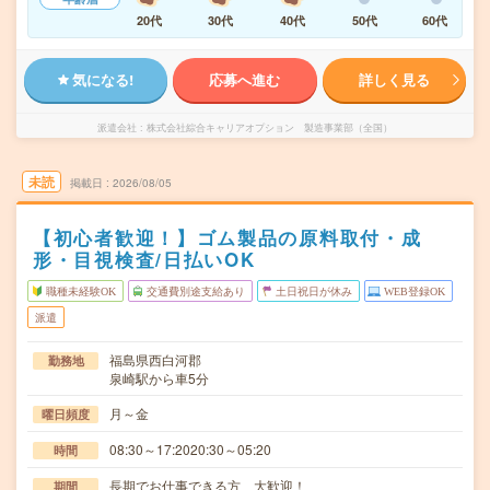
20代
30代
40代
50代
60代
気になる!
応募へ進む
詳しく見る
派遣会社
株式会社綜合キャリアオプション 製造事業部（全国）
未読
掲載日
2026/08/05
【初心者歓迎！】ゴム製品の原料取付・成
形・目視検査/日払いOK
職種未経験OK
交通費別途支給あり
土日祝日が休み
WEB登録OK
派遣
福島県西白河郡
勤務地
泉崎駅から車5分
月～金
曜日頻度
08:30～17:2020:30～05:20
時間
長期でお仕事できる方、大歓迎！
期間