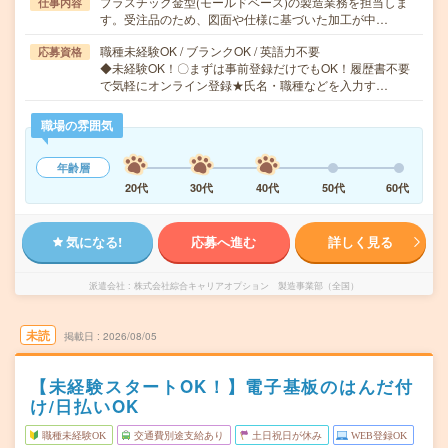
プラスチック金型(モールドベース)の製造業務を担当しま
仕事内容
す。受注品のため、図面や仕様に基づいた加工が中…
職種未経験OK / ブランクOK / 英語力不要
応募資格
◆未経験OK！〇まずは事前登録だけでもOK！履歴書不要
で気軽にオンライン登録★氏名・職種などを入力す…
職場の雰囲気
年齢層
20代
30代
40代
50代
60代
気になる!
応募へ進む
詳しく見る
派遣会社
株式会社綜合キャリアオプション 製造事業部（全国）
未読
掲載日
2026/08/05
【未経験スタートOK！】電子基板のはんだ付
け/日払いOK
職種未経験OK
交通費別途支給あり
土日祝日が休み
WEB登録OK