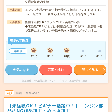
交通費規定内支給
エンジン部品の出荷・梱包業務を担当していただきます。
仕事内容
3人一組で加工・表面処理が完了した部品を受け取り…
職種未経験OK / ブランクOK / 英語力不要
応募資格
◆未経験OK！〇まずは事前登録だけでもOK！履歴書不要
で気軽にオンライン登録★氏名・職種などを入力す…
職場の雰囲気
年齢層
20代
30代
40代
50代
60代
気になる!
応募へ進む
詳しく見る
派遣会社
株式会社綜合キャリアオプション 製造事業部（全国）
未読
掲載日
2026/08/06
【未経験OK！ビギナー活躍中！】エンジン部
品のNC旋盤加工・めっき加工