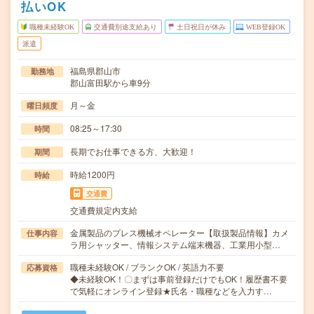
払いOK
職種未経験OK
交通費別途支給あり
土日祝日が休み
WEB登録OK
派遣
福島県郡山市
勤務地
郡山富田駅から車9分
月～金
曜日頻度
08:25～17:30
時間
長期でお仕事できる方、大歓迎！
期間
時給1200円
時給
交通費
交通費規定内支給
金属製品のプレス機械オペレーター【取扱製品情報】カメ
仕事内容
ラ用シャッター、情報システム端末機器、工業用小型…
職種未経験OK / ブランクOK / 英語力不要
応募資格
◆未経験OK！〇まずは事前登録だけでもOK！履歴書不要
で気軽にオンライン登録★氏名・職種などを入力す…