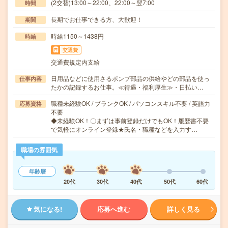
(2交替)13:00～22:00、22:00～翌7:00
時間
長期でお仕事できる方、大歓迎！
期間
時給1150～1438円
時給
交通費
交通費規定内支給
日用品などに使用さるポンプ部品の供給やどの部品を使っ
仕事内容
たかの記録するお仕事。≪待遇・福利厚生≫・日払い…
職種未経験OK / ブランクOK / パソコンスキル不要 / 英語力
応募資格
不要
◆未経験OK！〇まずは事前登録だけでもOK！履歴書不要
で気軽にオンライン登録★氏名・職種などを入力す…
職場の雰囲気
年齢層
20代
30代
40代
50代
60代
気になる!
応募へ進む
詳しく見る