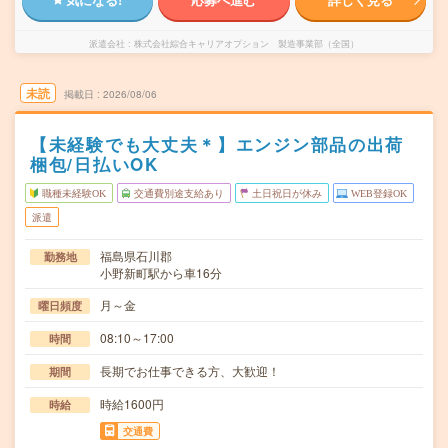
派遣会社
株式会社綜合キャリアオプション 製造事業部（全国）
未読
掲載日
2026/08/06
【未経験でも大丈夫＊】エンジン部品の出荷
梱包/日払いOK
職種未経験OK
交通費別途支給あり
土日祝日が休み
WEB登録OK
派遣
福島県石川郡
勤務地
小野新町駅から車16分
月～金
曜日頻度
08:10～17:00
時間
長期でお仕事できる方、大歓迎！
期間
時給1600円
時給
交通費