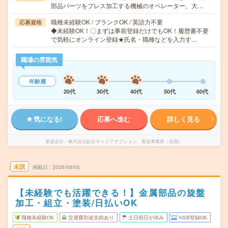
部品パーツをプレス加工する機械のオペレーター。大…
職種未経験OK / ブランクOK / 英語力不要
応募資格
◆未経験OK！〇まずは事前登録だけでもOK！履歴書不要
で気軽にオンライン登録★氏名・職種などを入力す…
職場の雰囲気
年齢層
20代
30代
40代
50代
60代
気になる!
応募へ進む
詳しく見る
派遣会社
株式会社綜合キャリアオプション 製造事業部（全国）
未読
掲載日
2026/08/05
【未経験でも活躍できる！】金属部品の旋盤
加工・組立・塗装/日払いOK
職種未経験OK
交通費別途支給あり
土日祝日が休み
WEB登録OK