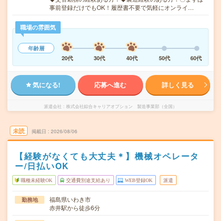
事前登録だけでもOK！履歴書不要で気軽にオンライ…
職場の雰囲気
年齢層
20代
30代
40代
50代
60代
気になる!
応募へ進む
詳しく見る
派遣会社
株式会社綜合キャリアオプション 製造事業部（全国）
未読
掲載日
2026/08/06
【経験がなくても大丈夫＊】機械オペレータ
ー/日払いOK
職種未経験OK
交通費別途支給あり
WEB登録OK
派遣
福島県いわき市
勤務地
赤井駅から徒歩6分