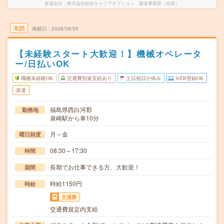
派遣会社
株式会社綜合キャリアオプション 製造事業部（全国）
未読
掲載日
2026/08/05
【未経験スタート大歓迎！】機械オペレータ
ー/日払いOK
職種未経験OK
交通費別途支給あり
土日祝日が休み
WEB登録OK
派遣
福島県西白河郡
勤務地
泉崎駅から車10分
月～金
曜日頻度
08:30～17:30
時間
長期でお仕事できる方、大歓迎！
期間
時給1150円
時給
交通費
交通費規定内支給