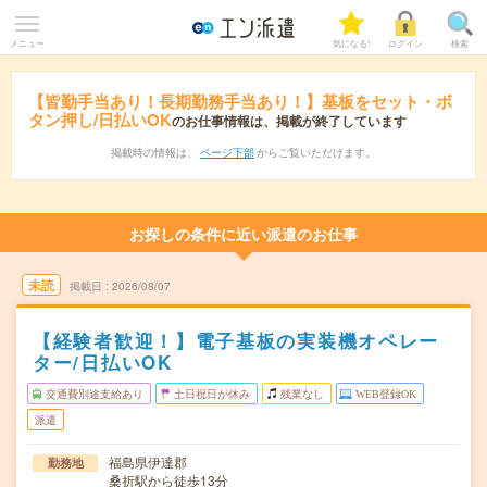
メニュー
気になる!
ログイン
検索
【皆勤手当あり！長期勤務手当あり！】基板をセット・ボ
タン押し/日払いOK
のお仕事情報は、掲載が終了しています
掲載時の情報は、
ページ下部
からご覧いただけます。
お探しの条件に近い派遣のお仕事
未読
掲載日
2026/08/07
【経験者歓迎！】電子基板の実装機オペレー
ター/日払いOK
交通費別途支給あり
土日祝日が休み
残業なし
WEB登録OK
派遣
福島県伊達郡
勤務地
桑折駅から徒歩13分