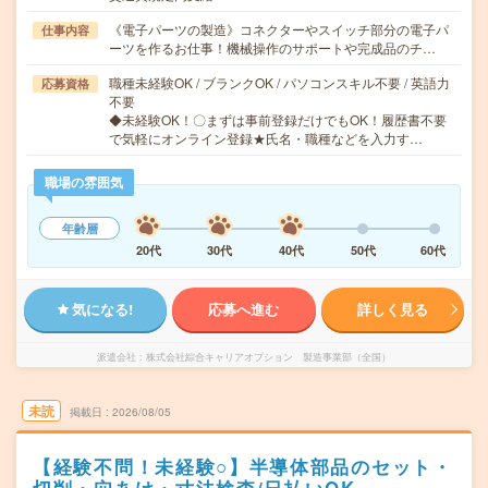
《電子パーツの製造》コネクターやスイッチ部分の電子パ
仕事内容
ーツを作るお仕事！機械操作のサポートや完成品のチ…
職種未経験OK / ブランクOK / パソコンスキル不要 / 英語力
応募資格
不要
◆未経験OK！〇まずは事前登録だけでもOK！履歴書不要
で気軽にオンライン登録★氏名・職種などを入力す…
職場の雰囲気
年齢層
20代
30代
40代
50代
60代
気になる!
応募へ進む
詳しく見る
派遣会社
株式会社綜合キャリアオプション 製造事業部（全国）
未読
掲載日
2026/08/05
【経験不問！未経験○】半導体部品のセット・