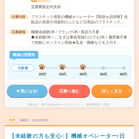
交通費規定内支給
プラスチック成形の機械オペレーター【取扱せ品情報】化
仕事内容
粧品の容器や消臭剤のふたなど日用品のプラスチック…
職種未経験OK / ブランクOK / 英語力不要
応募資格
◆未経験OK！〇まずは事前登録だけでもOK！履歴書不要
で気軽にオンライン登録★氏名・職種などを入力す…
職場の雰囲気
年齢層
20代
30代
40代
50代
60代
気になる!
応募へ進む
詳しく見る
派遣会社
株式会社綜合キャリアオプション 製造事業部（全国）
未読
掲載日
2026/08/05
【未経験の方も安心○】機械オペレーター/日