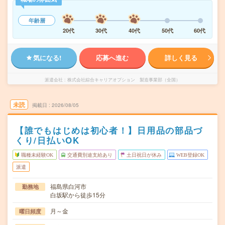
年齢層
20代
30代
40代
50代
60代
気になる!
応募へ進む
詳しく見る
派遣会社
株式会社綜合キャリアオプション 製造事業部（全国）
未読
掲載日
2026/08/05
【誰でもはじめは初心者！】日用品の部品づ
くり/日払いOK
職種未経験OK
交通費別途支給あり
土日祝日が休み
WEB登録OK
派遣
福島県白河市
勤務地
白坂駅から徒歩15分
月～金
曜日頻度