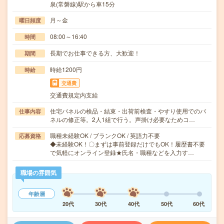
泉(常磐線)駅から車15分
月～金
曜日頻度
08:00～16:40
時間
長期でお仕事できる方、大歓迎！
期間
時給1200円
時給
交通費
交通費規定内支給
住宅パネルの検品・結束・出荷前検査・やすり使用でのパ
仕事内容
ネルの修正等。2人1組で行う。声掛け必要なためコ…
職種未経験OK / ブランクOK / 英語力不要
応募資格
◆未経験OK！〇まずは事前登録だけでもOK！履歴書不要
で気軽にオンライン登録★氏名・職種などを入力す…
職場の雰囲気
年齢層
20代
30代
40代
50代
60代