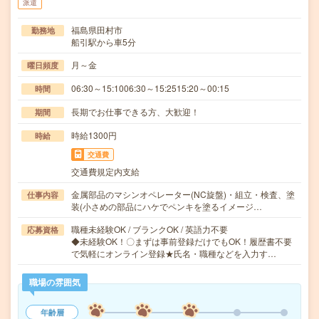
派遣
福島県田村市
勤務地
船引駅から車5分
月～金
曜日頻度
06:30～15:1006:30～15:2515:20～00:15
時間
長期でお仕事できる方、大歓迎！
期間
時給1300円
時給
交通費
交通費規定内支給
金属部品のマシンオペレーター(NC旋盤)・組立・検査、塗
仕事内容
装(小さめの部品にハケでペンキを塗るイメージ…
職種未経験OK / ブランクOK / 英語力不要
応募資格
◆未経験OK！〇まずは事前登録だけでもOK！履歴書不要
で気軽にオンライン登録★氏名・職種などを入力す…
職場の雰囲気
年齢層