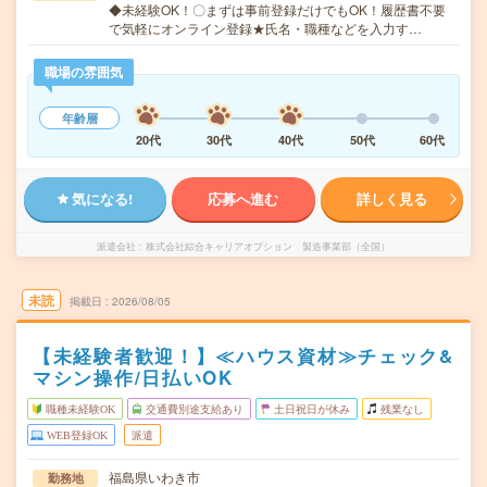
◆未経験OK！〇まずは事前登録だけでもOK！履歴書不要
で気軽にオンライン登録★氏名・職種などを入力す…
職場の雰囲気
年齢層
20代
30代
40代
50代
60代
気になる!
応募へ進む
詳しく見る
派遣会社
株式会社綜合キャリアオプション 製造事業部（全国）
未読
掲載日
2026/08/05
【未経験者歓迎！】≪ハウス資材≫チェック&
マシン操作/日払いOK
職種未経験OK
交通費別途支給あり
土日祝日が休み
残業なし
WEB登録OK
派遣
福島県いわき市
勤務地