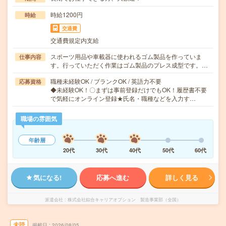
時給1200円
時給
交通費
交通費規定内支給
スポーツ用品や車載器に使われるゴム製品を作っていま
仕事内容
す。行っていただく作業はゴム製品のプレス成型です。…
職種未経験OK / ブランクOK / 英語力不要
応募資格
◆未経験OK！〇まずは事前登録だけでもOK！履歴書不要
で気軽にオンライン登録★氏名・職種などを入力す…
職場の雰囲気
年齢層
20代
30代
40代
50代
60代
気になる!
応募へ進む
詳しく見る
派遣会社
株式会社綜合キャリアオプション 製造事業部（全国）
未読
掲載日
2026/08/05