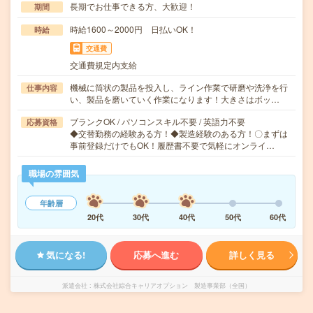
長期でお仕事できる方、大歓迎！
期間
時給1600～2000円 日払いOK！
時給
交通費
交通費規定内支給
機械に筒状の製品を投入し、ライン作業で研磨や洗浄を行
仕事内容
い、製品を磨いていく作業になります！大きさはボッ…
ブランクOK / パソコンスキル不要 / 英語力不要
応募資格
◆交替勤務の経験ある方！◆製造経験のある方！〇まずは
事前登録だけでもOK！履歴書不要で気軽にオンライ…
職場の雰囲気
年齢層
20代
30代
40代
50代
60代
気になる!
応募へ進む
詳しく見る
派遣会社
株式会社綜合キャリアオプション 製造事業部（全国）