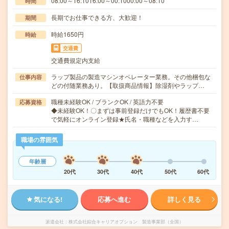
08:00～16:1016:00～00:1000:00～08:10
時間
長期でお仕事できる方、大歓迎！
期間
時給1650円
時給
交通費
交通費規定内支給
ラップ製品の製造マシンオペレーター業務。その他梱包な
仕事内容
どの付随業務あり。【取扱商品情報】除湿剤やラップ…
職種未経験OK / ブランクOK / 英語力不要
応募資格
◆未経験OK！〇まずは事前登録だけでもOK！履歴書不要
で気軽にオンライン登録★氏名・職種などを入力す…
職場の雰囲気
年齢層
20代
30代
40代
50代
60代
気になる!
応募へ進む
詳しく見る
派遣会社
株式会社綜合キャリアオプション 製造事業部（全国）