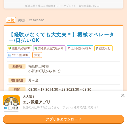
派遣会社
株式会社綜合キャリアオプション 製造事業部（全国）
未読
掲載日
2026/08/05
【経験がなくても大丈夫＊】機械オペレータ
ー/日払いOK
職種未経験OK
交通費別途支給あり
土日祝日が休み
残業なし
WEB登録OK
派遣
福島県田村郡
勤務地
小野新町駅から車8分
月～金
曜日頻度
08:30～17:3014:30～23:3023:30～08:30
時間
大人気！
長期でお仕事できる方、大歓迎！
期間
エン派遣アプリ
派遣のお仕事情報がたくさん！プッシュ通知で受け取ろう！
時給1200円
時給
交通費
アプリをダウンロード
交通費規定内支給