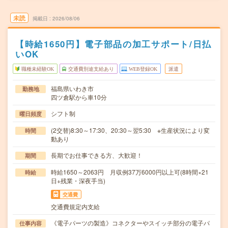
未読
掲載日
2026/08/06
【時給1650円】電子部品の加工サポート/日払
いOK
職種未経験OK
交通費別途支給あり
WEB登録OK
派遣
福島県いわき市
勤務地
四ツ倉駅から車10分
シフト制
曜日頻度
(2交替)8:30～17:30、20:30～翌5:30 ※生産状況により変
時間
動あり
長期でお仕事できる方、大歓迎！
期間
時給1650～2063円 月収例37万6000円以上可(8時間×21
時給
日+残業・深夜手当)
交通費
交通費規定内支給
《電子パーツの製造》コネクターやスイッチ部分の電子パ
仕事内容