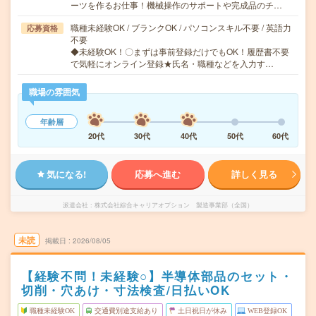
ーツを作るお仕事！機械操作のサポートや完成品のチ…
職種未経験OK / ブランクOK / パソコンスキル不要 / 英語力
応募資格
不要
◆未経験OK！〇まずは事前登録だけでもOK！履歴書不要
で気軽にオンライン登録★氏名・職種などを入力す…
職場の雰囲気
年齢層
20代
30代
40代
50代
60代
気になる!
応募へ進む
詳しく見る
派遣会社
株式会社綜合キャリアオプション 製造事業部（全国）
未読
掲載日
2026/08/05
【経験不問！未経験○】半導体部品のセット・
切削・穴あけ・寸法検査/日払いOK
職種未経験OK
交通費別途支給あり
土日祝日が休み
WEB登録OK