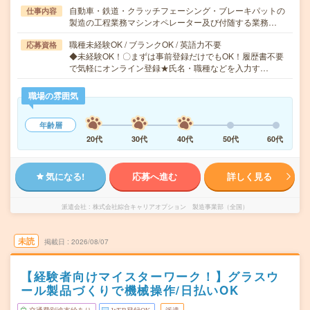
自動車・鉄道・クラッチフェーシング・ブレーキパットの
仕事内容
製造の工程業務マシンオペレーター及び付随する業務…
職種未経験OK / ブランクOK / 英語力不要
応募資格
◆未経験OK！〇まずは事前登録だけでもOK！履歴書不要
で気軽にオンライン登録★氏名・職種などを入力す…
職場の雰囲気
年齢層
20代
30代
40代
50代
60代
気になる!
応募へ進む
詳しく見る
派遣会社
株式会社綜合キャリアオプション 製造事業部（全国）
未読
掲載日
2026/08/07
【経験者向けマイスターワーク！】グラスウ
ール製品づくりで機械操作/日払いOK