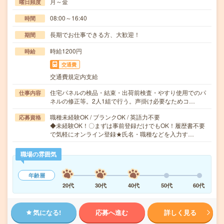
月～金
曜日頻度
08:00～16:40
時間
長期でお仕事できる方、大歓迎！
期間
時給1200円
時給
交通費
交通費規定内支給
住宅パネルの検品・結束・出荷前検査・やすり使用でのパ
仕事内容
ネルの修正等。2人1組で行う。声掛け必要なためコ…
職種未経験OK / ブランクOK / 英語力不要
応募資格
◆未経験OK！〇まずは事前登録だけでもOK！履歴書不要
で気軽にオンライン登録★氏名・職種などを入力す…
職場の雰囲気
年齢層
20代
30代
40代
50代
60代
気になる!
応募へ進む
詳しく見る