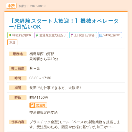
未読
掲載日
2026/08/05
【未経験スタート大歓迎！】機械オペレータ
ー/日払いOK
職種未経験OK
交通費別途支給あり
土日祝日が休み
WEB登録OK
派遣
福島県西白河郡
勤務地
泉崎駅から車10分
月～金
曜日頻度
08:30～17:30
時間
長期でお仕事できる方、大歓迎！
期間
時給1150円
時給
交通費
交通費規定内支給
プラスチック金型(モールドベース)の製造業務を担当しま
仕事内容
す。受注品のため、図面や仕様に基づいた加工が中…