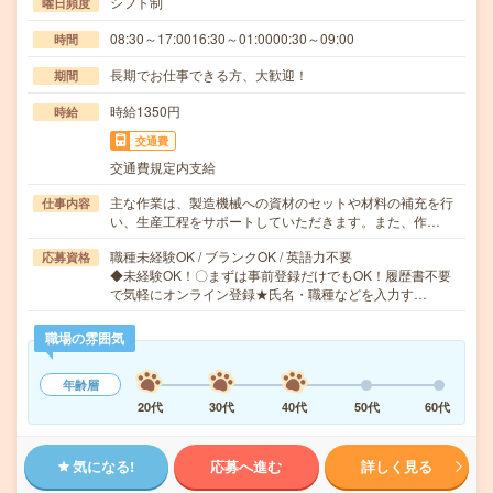
シフト制
曜日頻度
08:30～17:0016:30～01:0000:30～09:00
時間
長期でお仕事できる方、大歓迎！
期間
時給1350円
時給
交通費
交通費規定内支給
主な作業は、製造機械への資材のセットや材料の補充を行
仕事内容
い、生産工程をサポートしていただきます。また、作…
職種未経験OK / ブランクOK / 英語力不要
応募資格
◆未経験OK！〇まずは事前登録だけでもOK！履歴書不要
で気軽にオンライン登録★氏名・職種などを入力す…
職場の雰囲気
年齢層
20代
30代
40代
50代
60代
気になる!
応募へ進む
詳しく見る