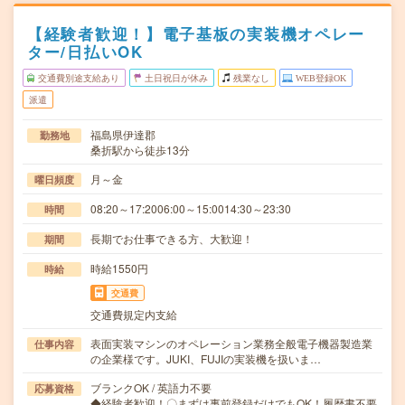
【経験者歓迎！】電子基板の実装機オペレー
ター/日払いOK
交通費別途支給あり
土日祝日が休み
残業なし
WEB登録OK
派遣
福島県伊達郡
勤務地
桑折駅から徒歩13分
月～金
曜日頻度
08:20～17:2006:00～15:0014:30～23:30
時間
長期でお仕事できる方、大歓迎！
期間
時給1550円
時給
交通費
交通費規定内支給
表面実装マシンのオペレーション業務全般電子機器製造業
仕事内容
の企業様です。JUKI、FUJIの実装機を扱いま…
ブランクOK / 英語力不要
応募資格
◆経験者歓迎！〇まずは事前登録だけでもOK！履歴書不要