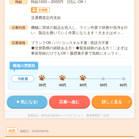
時給1600～2000円 日払いOK！
時給
交通費
交通費規定内支給
機械に筒状の製品を投入し、ライン作業で研磨や洗浄を行
仕事内容
い、製品を磨いていく作業になります！大きさはボッ…
ブランクOK / パソコンスキル不要 / 英語力不要
応募資格
◆交替勤務の経験ある方！◆製造経験のある方！〇まずは
事前登録だけでもOK！履歴書不要で気軽にオンライ…
職場の雰囲気
年齢層
20代
30代
40代
50代
60代
気になる!
応募へ進む
詳しく見る
派遣会社
株式会社綜合キャリアオプション 製造事業部（全国）
未読
掲載日
2026/08/06