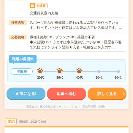
交通費
交通費規定内支給
スポーツ用品や車載器に使われるゴム製品を作っていま
仕事内容
す。行っていただく作業はゴム製品のプレス成型です。…
職種未経験OK / ブランクOK / 英語力不要
応募資格
◆未経験OK！〇まずは事前登録だけでもOK！履歴書不要
で気軽にオンライン登録★氏名・職種などを入力す…
職場の雰囲気
年齢層
20代
30代
40代
50代
60代
気になる!
応募へ進む
詳しく見る
派遣会社
株式会社綜合キャリアオプション 製造事業部（全国）
未読
掲載日
2026/08/05