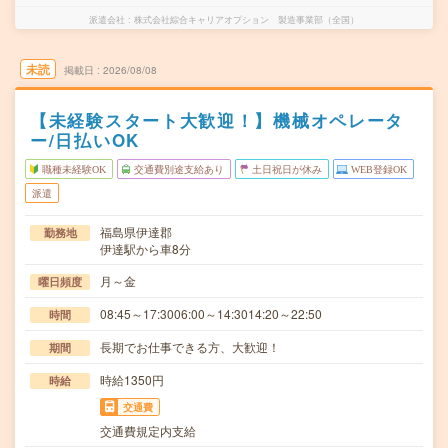
派遣会社
株式会社綜合キャリアオプション 製造事業部（全国）
未読
掲載日
2026/08/08
【未経験スタート大歓迎！】機械オペレータ
ー/日払いOK
職種未経験OK
交通費別途支給あり
土日祝日が休み
WEB登録OK
派遣
福島県伊達郡
勤務地
伊達駅から車8分
月～金
曜日頻度
08:45～17:3006:00～14:3014:20～22:50
時間
長期でお仕事できる方、大歓迎！
期間
時給1350円
時給
交通費
交通費規定内支給