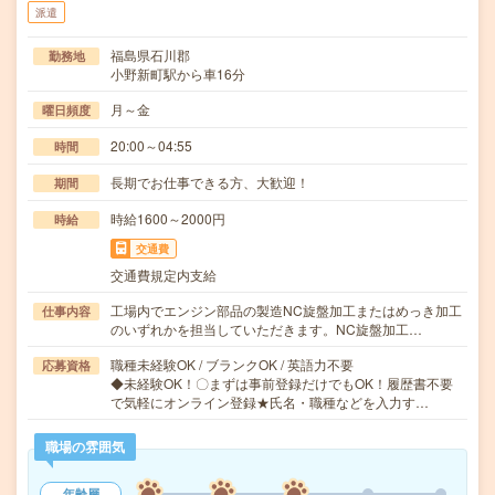
派遣
福島県石川郡
勤務地
小野新町駅から車16分
月～金
曜日頻度
20:00～04:55
時間
長期でお仕事できる方、大歓迎！
期間
時給1600～2000円
時給
交通費
交通費規定内支給
工場内でエンジン部品の製造NC旋盤加工またはめっき加工
仕事内容
のいずれかを担当していただきます。NC旋盤加工…
職種未経験OK / ブランクOK / 英語力不要
応募資格
◆未経験OK！〇まずは事前登録だけでもOK！履歴書不要
で気軽にオンライン登録★氏名・職種などを入力す…
職場の雰囲気
年齢層