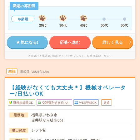
職場の雰囲気
年齢層
20代
30代
40代
50代
60代
気になる!
応募へ進む
詳しく見る
派遣会社
株式会社綜合キャリアオプション 製造事業部（全国）
未読
掲載日
2026/08/06
【経験がなくても大丈夫＊】機械オペレータ
ー/日払いOK
職種未経験OK
交通費別途支給あり
WEB登録OK
派遣
福島県いわき市
勤務地
赤井駅から徒歩6分
シフト制
曜日頻度