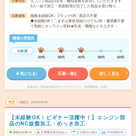
エンジン部品の出荷・梱包業務を担当していただきます。
仕事内容
3人一組で加工・表面処理が完了した部品を受け取り…
職種未経験OK / ブランクOK / 英語力不要
応募資格
◆未経験OK！〇まずは事前登録だけでもOK！履歴書不要
で気軽にオンライン登録★氏名・職種などを入力す…
職場の雰囲気
年齢層
20代
30代
40代
50代
60代
気になる!
応募へ進む
詳しく見る
派遣会社
株式会社綜合キャリアオプション 製造事業部（全国）
未読
掲載日
2026/08/06
【未経験OK！ビギナー活躍中！】エンジン部
品のNC旋盤加工・めっき加工
職種未経験OK
交通費別途支給あり
土日祝日が休み
WEB登録OK