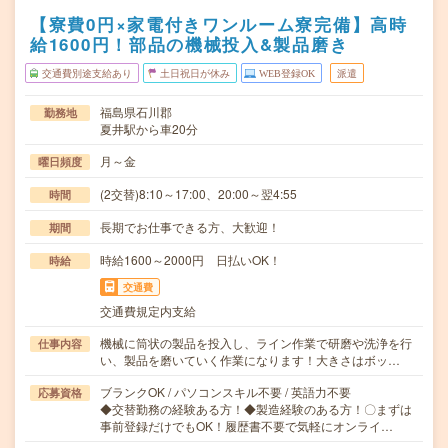
【寮費0円×家電付きワンルーム寮完備】高時
給1600円！部品の機械投入&製品磨き
交通費別途支給あり
土日祝日が休み
WEB登録OK
派遣
福島県石川郡
勤務地
夏井駅から車20分
月～金
曜日頻度
(2交替)8:10～17:00、20:00～翌4:55
時間
長期でお仕事できる方、大歓迎！
期間
時給1600～2000円 日払いOK！
時給
交通費
交通費規定内支給
機械に筒状の製品を投入し、ライン作業で研磨や洗浄を行
仕事内容
い、製品を磨いていく作業になります！大きさはボッ…
ブランクOK / パソコンスキル不要 / 英語力不要
応募資格
◆交替勤務の経験ある方！◆製造経験のある方！〇まずは
事前登録だけでもOK！履歴書不要で気軽にオンライ…