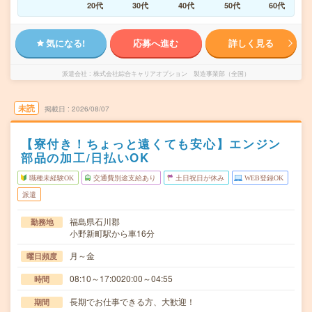
20代
30代
40代
50代
60代
気になる!
応募へ進む
詳しく見る
派遣会社
株式会社綜合キャリアオプション 製造事業部（全国）
未読
掲載日
2026/08/07
【寮付き！ちょっと遠くても安心】エンジン
部品の加工/日払いOK
職種未経験OK
交通費別途支給あり
土日祝日が休み
WEB登録OK
派遣
福島県石川郡
勤務地
小野新町駅から車16分
月～金
曜日頻度
08:10～17:0020:00～04:55
時間
長期でお仕事できる方、大歓迎！
期間