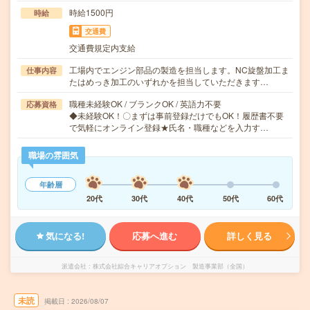
時給1500円
時給
交通費
交通費規定内支給
工場内でエンジン部品の製造を担当します。NC旋盤加工ま
仕事内容
たはめっき加工のいずれかを担当していただきます…
職種未経験OK / ブランクOK / 英語力不要
応募資格
◆未経験OK！〇まずは事前登録だけでもOK！履歴書不要
で気軽にオンライン登録★氏名・職種などを入力す…
職場の雰囲気
年齢層
20代
30代
40代
50代
60代
気になる!
応募へ進む
詳しく見る
派遣会社
株式会社綜合キャリアオプション 製造事業部（全国）
未読
掲載日
2026/08/07