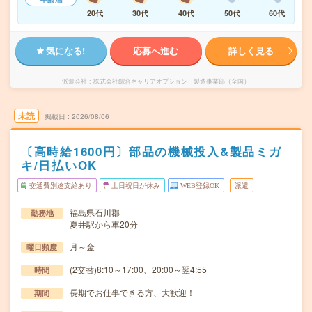
20代
30代
40代
50代
60代
気になる!
応募へ進む
詳しく見る
派遣会社
株式会社綜合キャリアオプション 製造事業部（全国）
未読
掲載日
2026/08/06
〔高時給1600円〕部品の機械投入&製品ミガ
キ/日払いOK
交通費別途支給あり
土日祝日が休み
WEB登録OK
派遣
福島県石川郡
勤務地
夏井駅から車20分
月～金
曜日頻度
(2交替)8:10～17:00、20:00～翌4:55
時間
長期でお仕事できる方、大歓迎！
期間