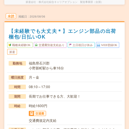
派遣会社
株式会社綜合キャリアオプション 製造事業部（全国）
未読
掲載日
2026/08/06
【未経験でも大丈夫＊】エンジン部品の出荷
梱包/日払いOK
職種未経験OK
交通費別途支給あり
土日祝日が休み
WEB登録OK
派遣
福島県石川郡
勤務地
小野新町駅から車16分
月～金
曜日頻度
08:10～17:00
時間
長期でお仕事できる方、大歓迎！
期間
時給1600円
時給
交通費
交通費規定内支給