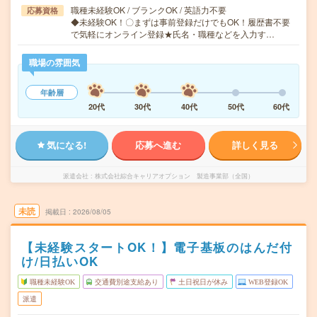
職種未経験OK / ブランクOK / 英語力不要
応募資格
◆未経験OK！〇まずは事前登録だけでもOK！履歴書不要
で気軽にオンライン登録★氏名・職種などを入力す…
職場の雰囲気
年齢層
20代
30代
40代
50代
60代
気になる!
応募へ進む
詳しく見る
派遣会社
株式会社綜合キャリアオプション 製造事業部（全国）
未読
掲載日
2026/08/05
【未経験スタートOK！】電子基板のはんだ付
け/日払いOK
職種未経験OK
交通費別途支給あり
土日祝日が休み
WEB登録OK
派遣