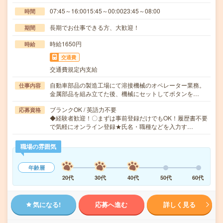
07:45～16:0015:45～00:0023:45～08:00
時間
長期でお仕事できる方、大歓迎！
期間
時給1650円
時給
交通費
交通費規定内支給
自動車部品の製造工場にて溶接機械のオペレーター業務。
仕事内容
金属部品を組み立てた後、機械にセットしてボタンを…
ブランクOK / 英語力不要
応募資格
◆経験者歓迎！〇まずは事前登録だけでもOK！履歴書不要
で気軽にオンライン登録★氏名・職種などを入力す…
職場の雰囲気
年齢層
20代
30代
40代
50代
60代
気になる!
応募へ進む
詳しく見る