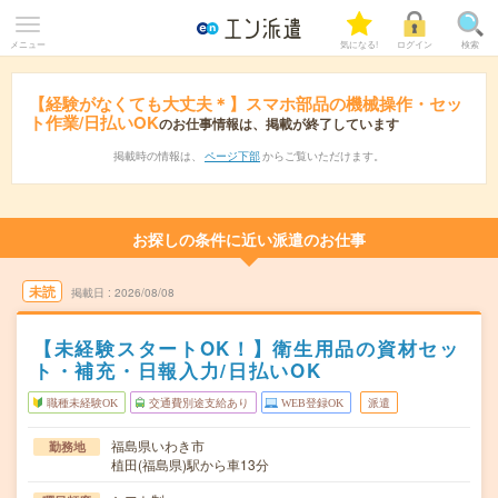
メニュー
気になる!
ログイン
検索
【経験がなくても大丈夫＊】スマホ部品の機械操作・セッ
ト作業/日払いOK
のお仕事情報は、掲載が終了しています
掲載時の情報は、
ページ下部
からご覧いただけます。
お探しの条件に近い派遣のお仕事
未読
掲載日
2026/08/08
【未経験スタートOK！】衛生用品の資材セッ
ト・補充・日報入力/日払いOK
職種未経験OK
交通費別途支給あり
WEB登録OK
派遣
福島県いわき市
勤務地
植田(福島県)駅から車13分