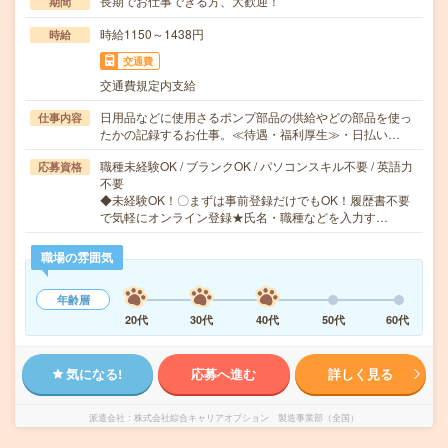
長期でお仕事できる方、大歓迎！
期間
時給1150～1438円
時給
交通費
交通費規定内支給
日用品などに使用さるポンプ部品の供給やどの部品を使っ
仕事内容
たかの記録するお仕事。≪待遇・福利厚生≫・日払い…
職種未経験OK / ブランクOK / パソコンスキル不要 / 英語力
応募資格
不要
◆未経験OK！〇まずは事前登録だけでもOK！履歴書不要
で気軽にオンライン登録★氏名・職種などを入力す…
職場の雰囲気
年齢層
20代
30代
40代
50代
60代
気になる!
応募へ進む
詳しく見る
派遣会社
株式会社綜合キャリアオプション 製造事業部（全国）