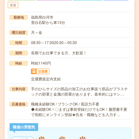
派遣
福島県白河市
勤務地
里白石駅から車13分
月～金
曜日頻度
08:30～17:3020:30～05:30
時間
長期でお仕事できる方、大歓迎！
期間
時給1140円
時給
交通費
交通費規定内支給
手のひらサイズの部品の加工のお仕事扱う部品がプラスチ
仕事内容
ックの部署と金属の部署があります。基本的にはマシ…
職種未経験OK / ブランクOK / 英語力不要
応募資格
◆未経験OK！〇まずは事前登録だけでもOK！履歴書不要
で気軽にオンライン登録★氏名・職種などを入力す…
職場の雰囲気