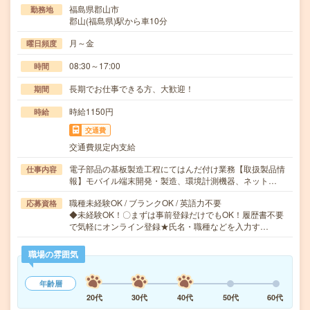
福島県郡山市
勤務地
郡山(福島県)駅から車10分
月～金
曜日頻度
08:30～17:00
時間
長期でお仕事できる方、大歓迎！
期間
時給1150円
時給
交通費
交通費規定内支給
電子部品の基板製造工程にてはんだ付け業務【取扱製品情
仕事内容
報】モバイル端末開発・製造、環境計測機器、ネット…
職種未経験OK / ブランクOK / 英語力不要
応募資格
◆未経験OK！〇まずは事前登録だけでもOK！履歴書不要
で気軽にオンライン登録★氏名・職種などを入力す…
職場の雰囲気
年齢層
20代
30代
40代
50代
60代