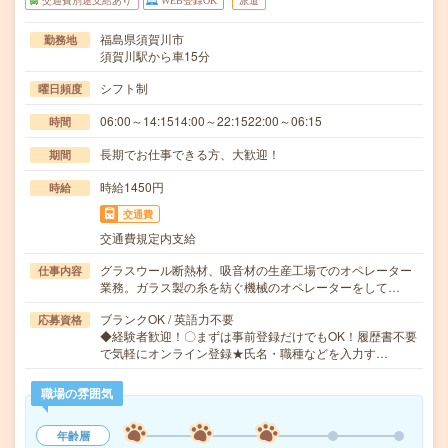
交通費別途支給あり
WEB登録OK
派遣
福島県須賀川市
勤務地
須賀川駅から車15分
シフト制
曜日頻度
06:00～14:1514:00～22:1522:00～06:15
時間
長期でお仕事できる方、大歓迎！
期間
時給1450円
時給
交通費
交通費規定内支給
グラスウール断熱材、吸音材の生産工場でのオペレーター
仕事内容
業務。ガラス製の糸を紡ぐ機械のオペレーターをして…
ブランクOK / 英語力不要
応募資格
◆経験者歓迎！〇まずは事前登録だけでもOK！履歴書不要
で気軽にオンライン登録★氏名・職種などを入力す…
職場の雰囲気
年齢層