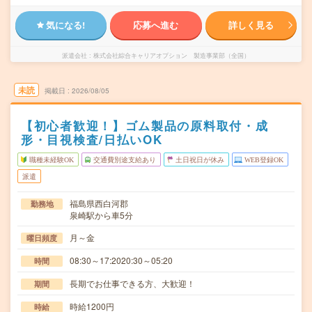
気になる!
応募へ進む
詳しく見る
派遣会社
株式会社綜合キャリアオプション 製造事業部（全国）
未読
掲載日
2026/08/05
【初心者歓迎！】ゴム製品の原料取付・成
形・目視検査/日払いOK
職種未経験OK
交通費別途支給あり
土日祝日が休み
WEB登録OK
派遣
福島県西白河郡
勤務地
泉崎駅から車5分
月～金
曜日頻度
08:30～17:2020:30～05:20
時間
長期でお仕事できる方、大歓迎！
期間
時給1200円
時給