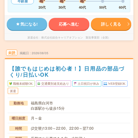
年齢層
20代
30代
40代
50代
60代
気になる!
応募へ進む
詳しく見る
派遣会社
株式会社綜合キャリアオプション 製造事業部（全国）
未読
掲載日
2026/08/05
【誰でもはじめは初心者！】日用品の部品づ
くり/日払いOK
職種未経験OK
交通費別途支給あり
土日祝日が休み
WEB登録OK
派遣
福島県白河市
勤務地
白坂駅から徒歩15分
月～金
曜日頻度
(2交替)13:00～22:00、22:00～翌7:00
時間