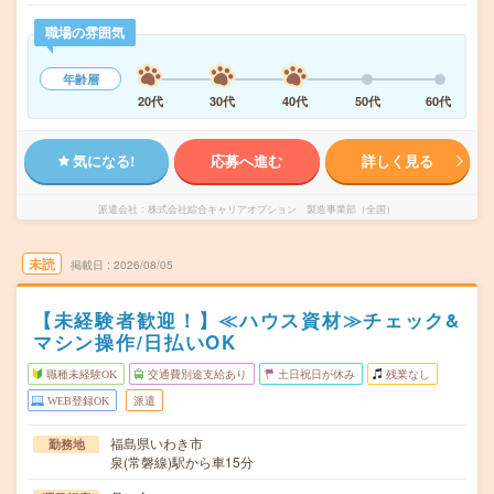
職場の雰囲気
年齢層
20代
30代
40代
50代
60代
気になる!
応募へ進む
詳しく見る
派遣会社
株式会社綜合キャリアオプション 製造事業部（全国）
未読
掲載日
2026/08/05
【未経験者歓迎！】≪ハウス資材≫チェック&
マシン操作/日払いOK
職種未経験OK
交通費別途支給あり
土日祝日が休み
残業なし
WEB登録OK
派遣
福島県いわき市
勤務地
泉(常磐線)駅から車15分