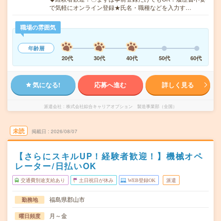
で気軽にオンライン登録★氏名・職種などを入力す…
職場の雰囲気
年齢層
20代
30代
40代
50代
60代
気になる!
応募へ進む
詳しく見る
派遣会社
株式会社綜合キャリアオプション 製造事業部（全国）
未読
掲載日
2026/08/07
【さらにスキルUP！経験者歓迎！】機械オペ
レーター/日払いOK
交通費別途支給あり
土日祝日が休み
WEB登録OK
派遣
福島県郡山市
勤務地
月～金
曜日頻度