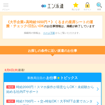
メニュー
気になる!
ログイン
検索
《大手企業×高時給1650円＊》くるまの座席シートの運
搬・チェック/日払いOK
のお仕事情報は、掲載が終了しています
掲載時の情報は、
ページ下部
からご覧いただけます。
お探しの条件に近い派遣のお仕事
8月6日(木)
新着!
お仕事
★
トピックス
事務局注目の
時給2000円！スマホ操作が得意ならOK！未経験から
NEW
始める社内ITサポート
時給1700円～＋交×時短OK！大手NTT企業でカンタ
NEW