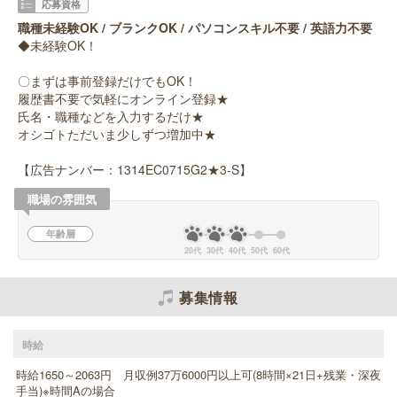
応募資格
職種未経験OK / ブランクOK / パソコンスキル不要 / 英語力不要
◆未経験OK！
〇まずは事前登録だけでもOK！
履歴書不要で気軽にオンライン登録★
氏名・職種などを入力するだけ★
オシゴトただいま少しずつ増加中★
【広告ナンバー：1314EC0715G2★3-S】
職場の雰囲気
年齢層
20代
30代
40代
50代
60代
募集情報
時給
時給1650～2063円 月収例37万6000円以上可(8時間×21日+残業・深夜
手当)※時間Aの場合