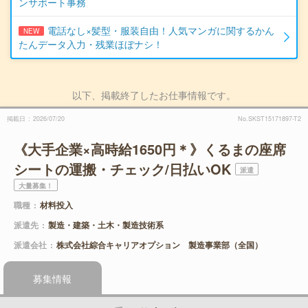
ンサポート事務
電話なし×髪型・服装自由！人気マンガに関するかん
NEW
たんデータ入力・残業ほぼナシ！
以下、掲載終了したお仕事情報です。
掲載日
2026/07/20
No.SKST15171897-T2
《大手企業×高時給1650円＊》くるまの座席
シートの運搬・チェック/日払いOK
派遣
大量募集！
職種
材料投入
派遣先
製造・建築・土木・製造技術系
派遣会社
株式会社綜合キャリアオプション 製造事業部（全国）
募集情報