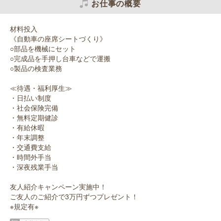
お仕事の概要
材料投入
《自動車の座席シートづくり》
○部品を機械にセット
○完成品を手押し台車などで運搬
○製品の検査業務
≪待遇・福利厚生≫
・日払い制度
・社会保険完備
・無料定期健診
・有給休暇
・年末調整
・交通費支給
・時間外手当
・深夜残業手当
友人紹介キャンペーン実施中！
ご友人のご紹介で3万円ずつプレゼント！
※規定有※