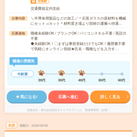
交通費
交通費規定内支給
＼半導体用製品などの加工／＊石英ガラスの原材料を機械
仕事内容
にセット→カット＊材料置き場より部材の運搬≪待遇…
職種未経験OK / ブランクOK / パソコンスキル不要 / 英語力
応募資格
不要
◆未経験OK！〇まずは事前登録だけでもOK！履歴書不要
で気軽にオンライン登録★氏名・職種などを入力す…
職場の雰囲気
年齢層
20代
30代
40代
50代
60代
気になる!
応募へ進む
詳しく見る
派遣会社
株式会社綜合キャリアオプション 製造事業部（全国）
未読
掲載日
2026/08/06