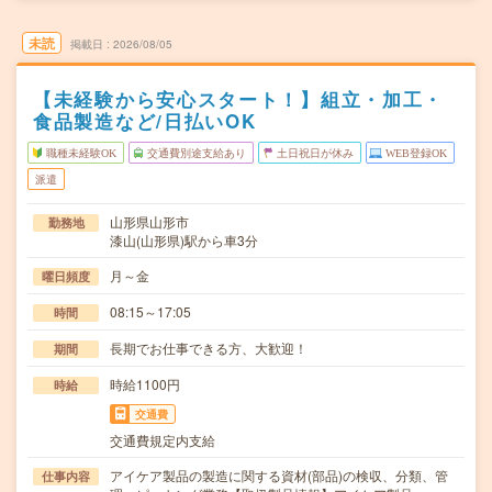
未読
掲載日
2026/08/05
【未経験から安心スタート！】組立・加工・
食品製造など/日払いOK
職種未経験OK
交通費別途支給あり
土日祝日が休み
WEB登録OK
派遣
山形県山形市
勤務地
漆山(山形県)駅から車3分
月～金
曜日頻度
08:15～17:05
時間
長期でお仕事できる方、大歓迎！
期間
時給1100円
時給
交通費
交通費規定内支給
アイケア製品の製造に関する資材(部品)の検収、分類、管
仕事内容