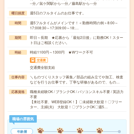
--分／鼠ケ関駅から---分／藤島駅から---分
週5日のフルタイムのお仕事です。
曜日頻度
週5フルタイムがメインです！＜勤務時間の例＞8:00～
時間
17:008:30～17:309:00～18:…
即日～長期 ★応募から「最短2日後」に勤務OK！スター
期間
ト日はご相談ください。
時給1100円～1300円 ★Wワーク不可
時給
交通費
交通費全額支給
＼ものづくりスタッフ募集／部品の組み立てや加工、検査
仕事内容
などを行うお仕事です。丁寧な研修があるので、もの…
職種未経験OK / ブランクOK / パソコンスキル不要 / 英語力
応募資格
不要
【来社不要、WEB登録OK！】〇未経験大歓迎！〇フリー
ター、主婦(夫) 大歓迎！〇ブランクOK〇週5…
職場の雰囲気
年齢層