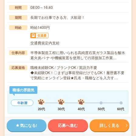
08:00～16:40
時間
長期でお仕事できる方、大歓迎！
期間
時給1400円
時給
交通費
交通費規定内支給
半導体製造工程に用いられる高純度石英ガラス製品を酸水
仕事内容
素火炎バ-ナ-や機械装置を使用しての溶接加工作業…
職種未経験OK / ブランクOK / 英語力不要
応募資格
◆未経験OK！〇まずは事前登録だけでもOK！履歴書不要
で気軽にオンライン登録★氏名・職種などを入力す…
職場の雰囲気
年齢層
20代
30代
40代
50代
60代
気になる!
応募へ進む
詳しく見る