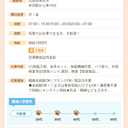
山形県米沢市
勤務地
米沢駅から車10分
月～金
曜日頻度
07:00～15:3015:00～23:3023:00～07:30
時間
長期でお仕事できる方、大歓迎！
期間
時給1350円
時給
交通費
交通費規定内支給
(1)加硫工程、金具セット、加硫機械作業、バリ取り、目視
仕事内容
検査等(2)塗装ハンド.識別、検査【取扱製品…
職種未経験OK / ブランクOK / 英語力不要
応募資格
◆未経験OK！〇まずは事前登録だけでもOK！履歴書不要
で気軽にオンライン登録★氏名・職種などを入力す…
職場の雰囲気
年齢層
20代
30代
40代
50代
60代