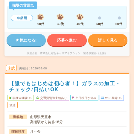
職場の雰囲気
年齢層
20代
30代
40代
50代
60代
気になる!
応募へ進む
詳しく見る
派遣会社
株式会社綜合キャリアオプション 製造事業部（全国）
未読
掲載日
2026/08/08
【誰でもはじめは初心者！】ガラスの加工・
チェック/日払いOK
職種未経験OK
交通費別途支給あり
土日祝日が休み
WEB登録OK
派遣
山形県天童市
勤務地
高擶駅から徒歩18分
月～金
曜日頻度