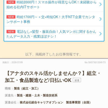
時給2000円！スマホ操作が得意ならOK！未経験から
NEW
始める社内ITサポート
時給1700円～＋交×時短OK！大手NTT企業でカンタ
NEW
ンサポート事務
電話なし×髪型・服装自由！人気マンガに関するかん
NEW
たんデータ入力・残業ほぼナシ！
以下、掲載終了したお仕事情報です。
掲載日
2026/07/09
No.SKST8213340-T5
【アナタのスキル活かしませんか？】組立・
加工・食品製造など/日払いOK
派遣
職種
製造（組立・加工）
派遣先
製造・建築・土木・製造技術系
派遣会社
株式会社綜合キャリアオプション 製造事業部（全国）