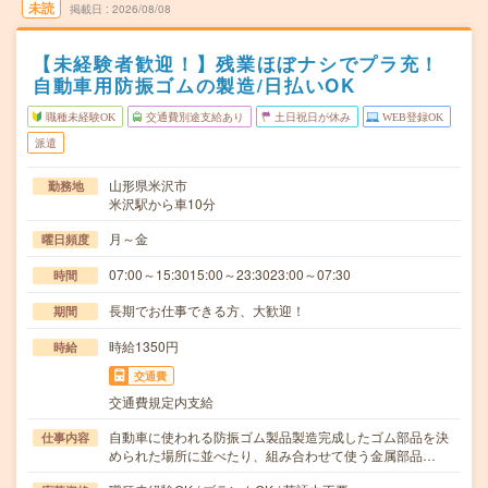
未読
掲載日
2026/08/08
【未経験者歓迎！】残業ほぼナシでプラ充！
自動車用防振ゴムの製造/日払いOK
職種未経験OK
交通費別途支給あり
土日祝日が休み
WEB登録OK
派遣
山形県米沢市
勤務地
米沢駅から車10分
月～金
曜日頻度
07:00～15:3015:00～23:3023:00～07:30
時間
長期でお仕事できる方、大歓迎！
期間
時給1350円
時給
交通費
交通費規定内支給
自動車に使われる防振ゴム製品製造完成したゴム部品を決
仕事内容
められた場所に並べたり、組み合わせて使う金属部品…