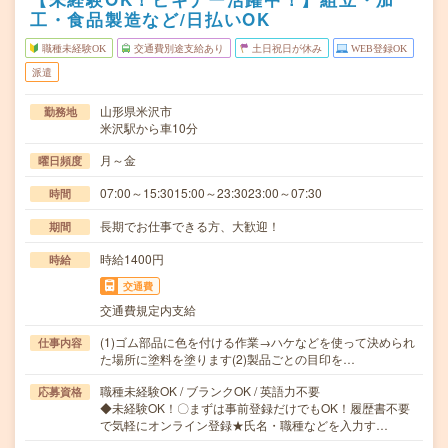
工・食品製造など/日払いOK
職種未経験OK
交通費別途支給あり
土日祝日が休み
WEB登録OK
派遣
山形県米沢市
勤務地
米沢駅から車10分
月～金
曜日頻度
07:00～15:3015:00～23:3023:00～07:30
時間
長期でお仕事できる方、大歓迎！
期間
時給1400円
時給
交通費
交通費規定内支給
(1)ゴム部品に色を付ける作業→ハケなどを使って決められ
仕事内容
た場所に塗料を塗ります(2)製品ごとの目印を…
職種未経験OK / ブランクOK / 英語力不要
応募資格
◆未経験OK！〇まずは事前登録だけでもOK！履歴書不要
で気軽にオンライン登録★氏名・職種などを入力す…