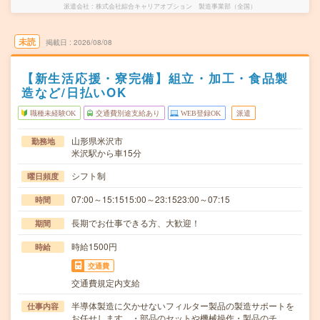
派遣会社
株式会社綜合キャリアオプション 製造事業部（全国）
未読
掲載日
2026/08/08
【新生活応援・寮完備】組立・加工・食品製
造など/日払いOK
職種未経験OK
交通費別途支給あり
WEB登録OK
派遣
山形県米沢市
勤務地
米沢駅から車15分
シフト制
曜日頻度
07:00～15:1515:00～23:1523:00～07:15
時間
長期でお仕事できる方、大歓迎！
期間
時給1500円
時給
交通費
交通費規定内支給
半導体製造に欠かせないフィルター製品の製造サポートを
仕事内容
お任せします。・部品のセットや機械操作・製品のチ…