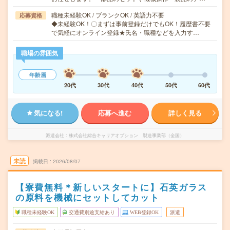
職種未経験OK / ブランクOK / 英語力不要
応募資格
◆未経験OK！〇まずは事前登録だけでもOK！履歴書不要
で気軽にオンライン登録★氏名・職種などを入力す…
職場の雰囲気
年齢層
20代
30代
40代
50代
60代
気になる!
応募へ進む
詳しく見る
派遣会社
株式会社綜合キャリアオプション 製造事業部（全国）
未読
掲載日
2026/08/07
【寮費無料＊新しいスタートに】石英ガラス
の原料を機械にセットしてカット
職種未経験OK
交通費別途支給あり
WEB登録OK
派遣