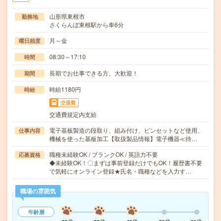
山形県東根市
勤務地
さくらんぼ東根駅から車6分
月～金
曜日頻度
08:30～17:10
時間
長期でお仕事できる方、大歓迎！
期間
時給1180円
時給
交通費
交通費規定内支給
電子基板製造の段取り、組み付け、ピンセットなど使用、
仕事内容
機械を使った基板加工【取扱製品情報】電子機器≪待…
職種未経験OK / ブランクOK / 英語力不要
応募資格
◆未経験OK！〇まずは事前登録だけでもOK！履歴書不要
で気軽にオンライン登録★氏名・職種などを入力す…
職場の雰囲気
年齢層