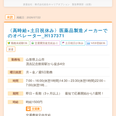
派遣会社
株式会社綜合キャリアオプション 製造事業部（全国）
未読
掲載日
2026/07/22
〈高時給×土日祝休み〉医薬品製造メーカーで
のオペレーター_H137371
職種未経験OK
交通費別途支給あり
土日祝日が休み
WEB登録OK
派遣
山形県上山市
勤務地
茂吉記念館前駅から徒歩4分
月～金／週5日勤務
曜日頻度
7:00～16:00(休憩1時間)14:30～23:30(休憩1時間)22:00～
時間
7:00(休憩1時…
即日～長期（3ヶ月以上） 最短で応募開始から1週間！
期間
時給1500円
時給
交通費
交通費規定内支給