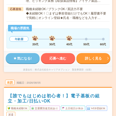
理、ピッキング業務【取扱製品情報】アイケア製品…
職種未経験OK / ブランクOK / 英語力不要
応募資格
◆未経験OK！〇まずは事前登録だけでもOK！履歴書不要
で気軽にオンライン登録★氏名・職種などを入力す…
職場の雰囲気
年齢層
20代
30代
40代
50代
60代
気になる!
応募へ進む
詳しく見る
派遣会社
株式会社綜合キャリアオプション 製造事業部（全国）
未読
掲載日
2026/08/05
【誰でもはじめは初心者！】電子基板の組
立・加工/日払いOK
職種未経験OK
交通費別途支給あり
土日祝日が休み
WEB登録OK
派遣