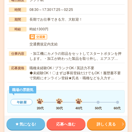
08:30～17:3017:25～02:25
時間
長期でお仕事できる方、大歓迎！
期間
時給1300円
時給
交通費
交通費規定内支給
・加工機にカメラの部品をセットしてスタートボタンを押
仕事内容
します。・加工が終わった製品を取り外し、エアスプ…
職種未経験OK / ブランクOK / 英語力不要
応募資格
◆未経験OK！〇まずは事前登録だけでもOK！履歴書不要
で気軽にオンライン登録★氏名・職種などを入力す…
職場の雰囲気
年齢層
20代
30代
40代
50代
60代
気になる!
応募へ進む
詳しく見る