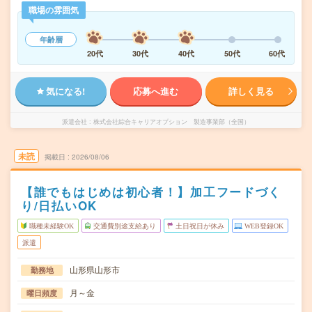
職場の雰囲気
年齢層
20代
30代
40代
50代
60代
気になる!
応募へ進む
詳しく見る
派遣会社
株式会社綜合キャリアオプション 製造事業部（全国）
未読
掲載日
2026/08/06
【誰でもはじめは初心者！】加工フードづく
り/日払いOK
職種未経験OK
交通費別途支給あり
土日祝日が休み
WEB登録OK
派遣
山形県山形市
勤務地
月～金
曜日頻度