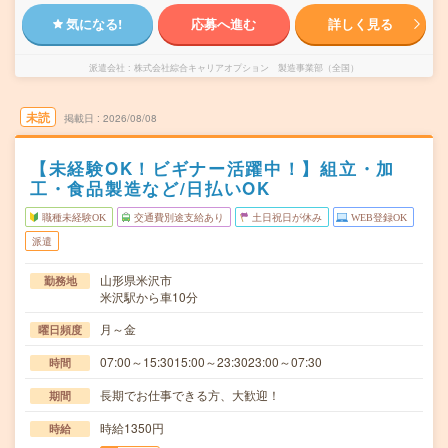
気になる!
応募へ進む
詳しく見る
派遣会社
株式会社綜合キャリアオプション 製造事業部（全国）
未読
掲載日
2026/08/08
【未経験OK！ビギナー活躍中！】組立・加
工・食品製造など/日払いOK
職種未経験OK
交通費別途支給あり
土日祝日が休み
WEB登録OK
派遣
山形県米沢市
勤務地
米沢駅から車10分
月～金
曜日頻度
07:00～15:3015:00～23:3023:00～07:30
時間
長期でお仕事できる方、大歓迎！
期間
時給1350円
時給