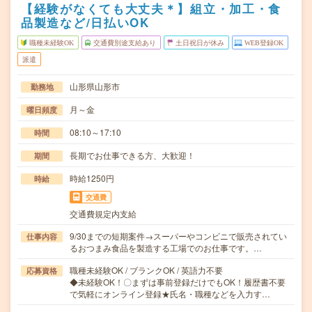
【経験がなくても大丈夫＊】組立・加工・食
品製造など/日払いOK
職種未経験OK
交通費別途支給あり
土日祝日が休み
WEB登録OK
派遣
山形県山形市
勤務地
月～金
曜日頻度
08:10～17:10
時間
長期でお仕事できる方、大歓迎！
期間
時給1250円
時給
交通費
交通費規定内支給
9/30までの短期案件→スーパーやコンビニで販売されてい
仕事内容
るおつまみ食品を製造する工場でのお仕事です。…
職種未経験OK / ブランクOK / 英語力不要
応募資格
◆未経験OK！〇まずは事前登録だけでもOK！履歴書不要
で気軽にオンライン登録★氏名・職種などを入力す…