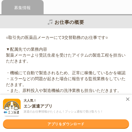
募集情報
お仕事の概要
○取引先の医薬品メーカーにて3交替勤務のお仕事です○
▼配属先での業務内容
製薬メーカーより受託生産を受けたアイテムの製造工程を担当い
ただきます。
・機械にて自動で製造されるため、正常に稼働しているかを確認
・エラーなどの問題が起きた場合に報告する監視業務をしていた
だきます。
・また、原料投入や製造機械の洗浄業務も担当いただきます。
大人気！
※クリーンルーム内でのお仕事になります
エン派遣アプリ
派遣のお仕事情報がたくさん！プッシュ通知で受け取ろう！
応募資格
ブランクOK / 英語力不要
アプリをダウンロード
＜未経験OK！＞