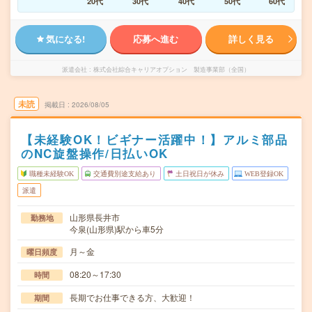
20代
30代
40代
50代
60代
気になる!
応募へ進む
詳しく見る
派遣会社
株式会社綜合キャリアオプション 製造事業部（全国）
未読
掲載日
2026/08/05
【未経験OK！ビギナー活躍中！】アルミ部品
のNC旋盤操作/日払いOK
職種未経験OK
交通費別途支給あり
土日祝日が休み
WEB登録OK
派遣
山形県長井市
勤務地
今泉(山形県)駅から車5分
月～金
曜日頻度
08:20～17:30
時間
長期でお仕事できる方、大歓迎！
期間