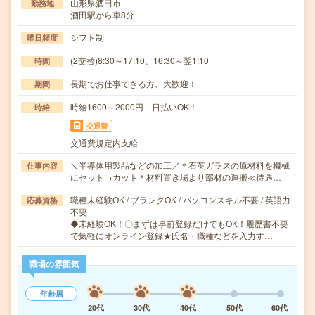
山形県酒田市
勤務地
酒田駅から車8分
シフト制
曜日頻度
(2交替)8:30～17:10、16:30～翌1:10
時間
長期でお仕事できる方、大歓迎！
期間
時給1600～2000円 日払いOK！
時給
交通費
交通費規定内支給
＼半導体用製品などの加工／＊石英ガラスの原材料を機械
仕事内容
にセット→カット＊材料置き場より部材の運搬≪待遇…
職種未経験OK / ブランクOK / パソコンスキル不要 / 英語力
応募資格
不要
◆未経験OK！〇まずは事前登録だけでもOK！履歴書不要
で気軽にオンライン登録★氏名・職種などを入力す…
職場の雰囲気
年齢層
20代
30代
40代
50代
60代