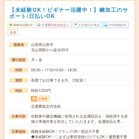
【未経験OK！ビギナー活躍中！】鋼加工のサ
ポート/日払いOK
職種未経験OK
交通費別途支給あり
土日祝日が休み
WEB登録OK
派遣
山形県山形市
勤務地
北山形駅から徒歩20分
月～金
曜日頻度
08:30～17:0010:00～18:30
時間
長期でお仕事できる方、大歓迎！
期間
時給1220円
時給
交通費
交通費規定内支給
自動車や建設機械に使用される金属部品を、熱処理する前
仕事内容
後の準備作業を担当していただきます。金属部品を専…
職種未経験OK / ブランクOK / 英語力不要
応募資格
◆未経験OK！〇まずは事前登録だけでもOK！履歴書不要