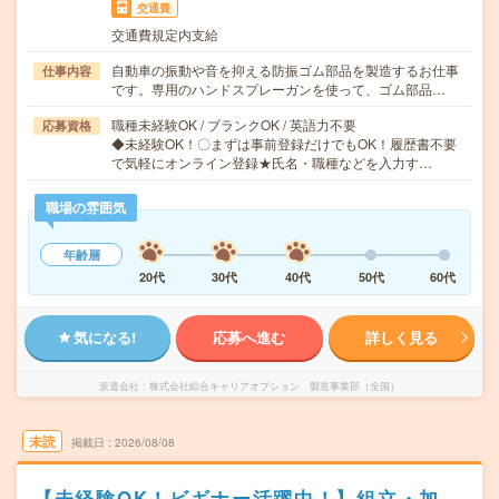
交通費
交通費規定内支給
自動車の振動や音を抑える防振ゴム部品を製造するお仕事
仕事内容
です。専用のハンドスプレーガンを使って、ゴム部品…
職種未経験OK / ブランクOK / 英語力不要
応募資格
◆未経験OK！〇まずは事前登録だけでもOK！履歴書不要
で気軽にオンライン登録★氏名・職種などを入力す…
職場の雰囲気
年齢層
20代
30代
40代
50代
60代
気になる!
応募へ進む
詳しく見る
派遣会社
株式会社綜合キャリアオプション 製造事業部（全国）
未読
掲載日
2026/08/08
【未経験OK！ビギナー活躍中！】組立・加