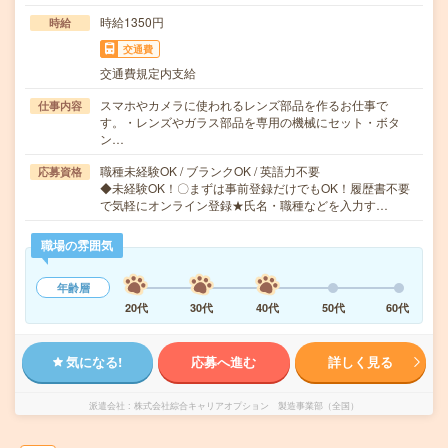
時給1350円
時給
交通費
交通費規定内支給
スマホやカメラに使われるレンズ部品を作るお仕事で
仕事内容
す。・レンズやガラス部品を専用の機械にセット・ボタ
ン…
職種未経験OK / ブランクOK / 英語力不要
応募資格
◆未経験OK！〇まずは事前登録だけでもOK！履歴書不要
で気軽にオンライン登録★氏名・職種などを入力す…
職場の雰囲気
年齢層
20代
30代
40代
50代
60代
気になる!
応募へ進む
詳しく見る
派遣会社
株式会社綜合キャリアオプション 製造事業部（全国）