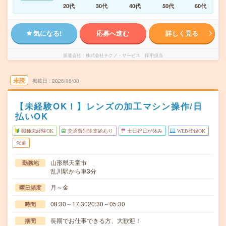
20代
30代
40代
50代
60代
気になる!
応募へ進む
詳しく見る
派遣会社
株式会社テクノ・サービス 採用担当
未読
掲載日
2026/08/08
【未経験OK！】レンズの加工マシン操作/日
払いOK
職種未経験OK
交通費別途支給あり
土日祝日が休み
WEB登録OK
派遣
山形県天童市
勤務地
乱川駅から車3分
月～金
曜日頻度
08:30～17:3020:30～05:30
時間
長期でお仕事できる方、大歓迎！
期間