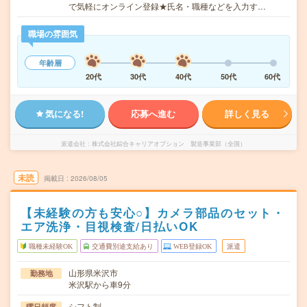
で気軽にオンライン登録★氏名・職種などを入力す…
職場の雰囲気
年齢層
20代
30代
40代
50代
60代
気になる!
応募へ進む
詳しく見る
派遣会社
株式会社綜合キャリアオプション 製造事業部（全国）
未読
掲載日
2026/08/05
【未経験の方も安心○】カメラ部品のセット・
エア洗浄・目視検査/日払いOK
職種未経験OK
交通費別途支給あり
WEB登録OK
派遣
山形県米沢市
勤務地
米沢駅から車9分
シフト制
曜日頻度