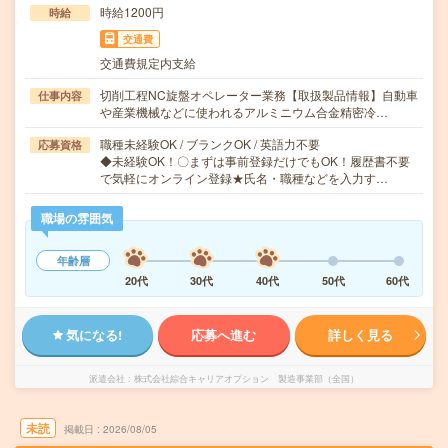
時給1200円
時給
交通費
交通費規定内支給
切削工程NC旋盤オペレーター業務【取扱製品情報】自動車
仕事内容
や産業機械などに使われるアルミニウム合金精密冷…
職種未経験OK / ブランクOK / 英語力不要
応募資格
◆未経験OK！〇まずは事前登録だけでもOK！履歴書不要
で気軽にオンライン登録★氏名・職種などを入力す…
職場の雰囲気
年齢層
20代
30代
40代
50代
60代
気になる!
応募へ進む
詳しく見る
派遣会社
株式会社綜合キャリアオプション 製造事業部（全国）
未読
掲載日
2026/08/05