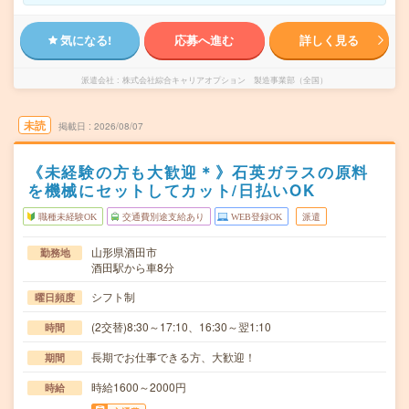
気になる!
応募へ進む
詳しく見る
派遣会社
株式会社綜合キャリアオプション 製造事業部（全国）
未読
掲載日
2026/08/07
《未経験の方も大歓迎＊》石英ガラスの原料
を機械にセットしてカット/日払いOK
職種未経験OK
交通費別途支給あり
WEB登録OK
派遣
山形県酒田市
勤務地
酒田駅から車8分
シフト制
曜日頻度
(2交替)8:30～17:10、16:30～翌1:10
時間
長期でお仕事できる方、大歓迎！
期間
時給1600～2000円
時給