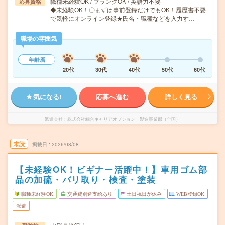
職種未経験OK / ブランクOK / 英語力不要
応募資格
◆未経験OK！〇まずは事前登録だけでもOK！履歴書不要
で気軽にオンライン登録★氏名・職種などを入力す…
職場の雰囲気
年齢層
20代
30代
40代
50代
60代
気になる!
応募へ進む
詳しく見る
派遣会社
株式会社綜合キャリアオプション 製造事業部（全国）
未読
掲載日
2026/08/08
【未経験OK！ビギナー活躍中！】車用ゴム部
品の加硫・バリ取り・検査・塗装
職種未経験OK
交通費別途支給あり
土日祝日が休み
WEB登録OK
派遣