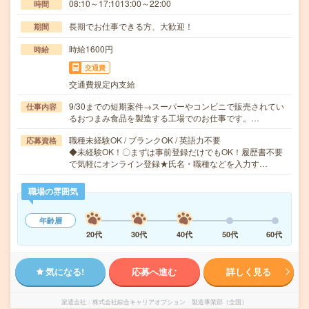
08:10～17:1013:00～22:00
時間
長期でお仕事できる方、大歓迎！
期間
時給1600円
時給
交通費
交通費規定内支給
9/30までの短期案件→スーパーやコンビニで販売されてい
仕事内容
るおつまみ食品を製造する工場でのお仕事です。…
職種未経験OK / ブランクOK / 英語力不要
応募資格
◆未経験OK！〇まずは事前登録だけでもOK！履歴書不要
で気軽にオンライン登録★氏名・職種などを入力す…
職場の雰囲気
年齢層
20代
30代
40代
50代
60代
気になる!
応募へ進む
詳しく見る
派遣会社
株式会社綜合キャリアオプション 製造事業部（全国）