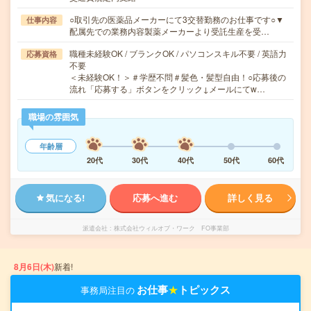
○取引先の医薬品メーカーにて3交替勤務のお仕事です○▼
仕事内容
配属先での業務内容製薬メーカーより受託生産を受…
職種未経験OK / ブランクOK / パソコンスキル不要 / 英語力
応募資格
不要
＜未経験OK！＞＃学歴不問＃髪色・髪型自由！○応募後の
流れ「応募する」ボタンをクリック↓メールにてw…
職場の雰囲気
年齢層
20代
30代
40代
50代
60代
気になる!
応募へ進む
詳しく見る
派遣会社
株式会社ウィルオブ・ワーク FO事業部
8月6日(木)
新着!
お仕事
★
トピックス
事務局注目の