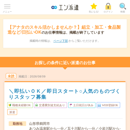
メニュー
気になる!
ログイン
検索
【アナタのスキル活かしませんか？】組立・加工・食品製
造など/日払いOK
のお仕事情報は、掲載が終了しています
掲載時の情報は、
ページ下部
からご覧いただけます。
お探しの条件に近い派遣のお仕事
未読
掲載日
2026/08/09
＼即払いＯＫ／即日スタート○人気のものづく
りスタッフ募集
職種未経験OK
交通費別途支給あり
土日祝日が休み
WEB登録OK
派遣
山形県鶴岡市
勤務地
あつみ温泉駅から---分／五十川駅から---分／小岩川駅から-