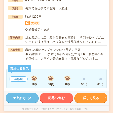
長期でお仕事できる方、大歓迎！
期間
時給1200円
時給
交通費
交通費規定内支給
ゴム製品の加工、製造業務布を圧着し、溶剤を使ってゴム
仕事内容
シートを張り付け、バリ取りや検品作業をしていただ…
職種未経験OK / ブランクOK / 英語力不要
応募資格
◆未経験OK！〇まずは事前登録だけでもOK！履歴書不要
で気軽にオンライン登録★氏名・職種などを入力す…
職場の雰囲気
年齢層
20代
30代
40代
50代
60代
気になる!
応募へ進む
詳しく見る
派遣会社
株式会社綜合キャリアオプション 製造事業部（全国）