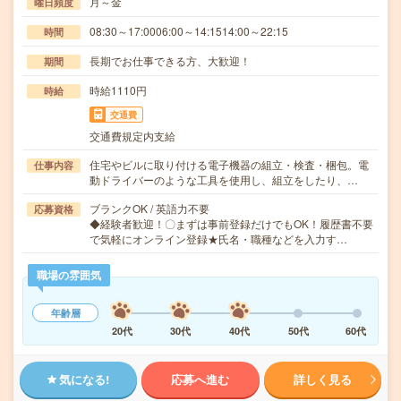
月～金
曜日頻度
08:30～17:0006:00～14:1514:00～22:15
時間
長期でお仕事できる方、大歓迎！
期間
時給1110円
時給
交通費
交通費規定内支給
住宅やビルに取り付ける電子機器の組立・検査・梱包。電
仕事内容
動ドライバーのような工具を使用し、組立をしたり、…
ブランクOK / 英語力不要
応募資格
◆経験者歓迎！〇まずは事前登録だけでもOK！履歴書不要
で気軽にオンライン登録★氏名・職種などを入力す…
職場の雰囲気
年齢層
20代
30代
40代
50代
60代
気になる!
応募へ進む
詳しく見る