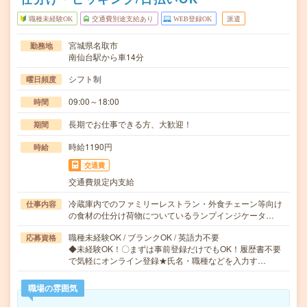
職種未経験OK
交通費別途支給あり
WEB登録OK
派遣
宮城県名取市
勤務地
南仙台駅から車14分
シフト制
曜日頻度
09:00～18:00
時間
長期でお仕事できる方、大歓迎！
期間
時給1190円
時給
交通費
交通費規定内支給
冷蔵庫内でのファミリーレストラン・外食チェーン等向け
仕事内容
の食材の仕分け荷物についているランプインジケータ…
職種未経験OK / ブランクOK / 英語力不要
応募資格
◆未経験OK！〇まずは事前登録だけでもOK！履歴書不要
で気軽にオンライン登録★氏名・職種などを入力す…
職場の雰囲気