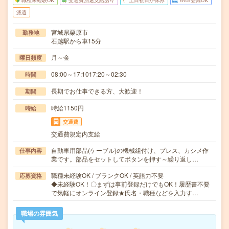
職種未経験OK
交通費別途支給あり
土日祝日が休み
WEB登録OK
派遣
宮城県栗原市
勤務地
石越駅から車15分
月～金
曜日頻度
08:00～17:1017:20～02:30
時間
長期でお仕事できる方、大歓迎！
期間
時給1150円
時給
交通費
交通費規定内支給
自動車用部品(ケーブル)の機械組付け、プレス、カシメ作
仕事内容
業です。部品をセットしてボタンを押す～繰り返し…
職種未経験OK / ブランクOK / 英語力不要
応募資格
◆未経験OK！〇まずは事前登録だけでもOK！履歴書不要
で気軽にオンライン登録★氏名・職種などを入力す…
職場の雰囲気