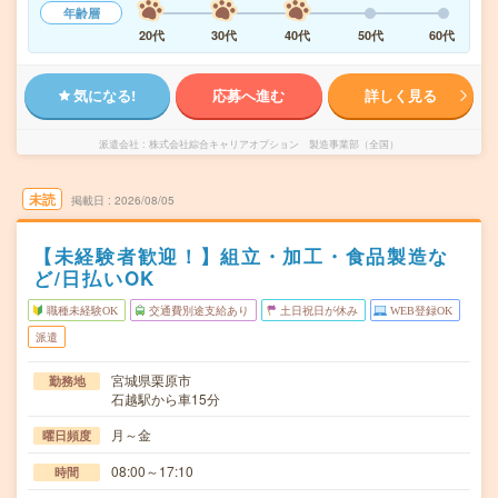
年齢層
20代
30代
40代
50代
60代
気になる!
応募へ進む
詳しく見る
派遣会社
株式会社綜合キャリアオプション 製造事業部（全国）
未読
掲載日
2026/08/05
【未経験者歓迎！】組立・加工・食品製造な
ど/日払いOK
職種未経験OK
交通費別途支給あり
土日祝日が休み
WEB登録OK
派遣
宮城県栗原市
勤務地
石越駅から車15分
月～金
曜日頻度
08:00～17:10
時間