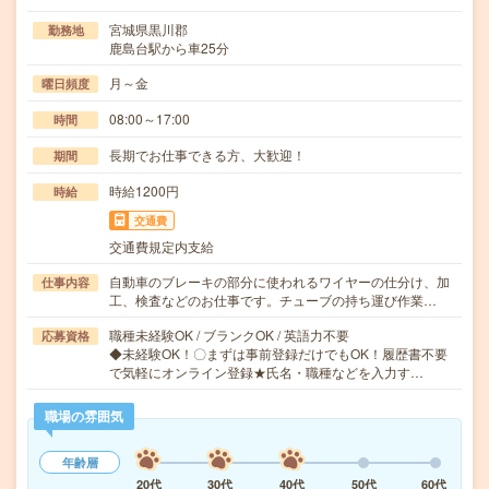
宮城県黒川郡
勤務地
鹿島台駅から車25分
月～金
曜日頻度
08:00～17:00
時間
長期でお仕事できる方、大歓迎！
期間
時給1200円
時給
交通費
交通費規定内支給
自動車のブレーキの部分に使われるワイヤーの仕分け、加
仕事内容
工、検査などのお仕事です。チューブの持ち運び作業…
職種未経験OK / ブランクOK / 英語力不要
応募資格
◆未経験OK！〇まずは事前登録だけでもOK！履歴書不要
で気軽にオンライン登録★氏名・職種などを入力す…
職場の雰囲気
年齢層
20代
30代
40代
50代
60代