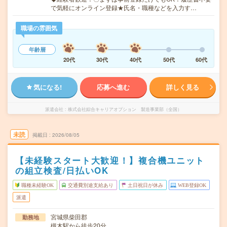
で気軽にオンライン登録★氏名・職種などを入力す…
職場の雰囲気
年齢層
20代
30代
40代
50代
60代
気になる!
応募へ進む
詳しく見る
派遣会社
株式会社綜合キャリアオプション 製造事業部（全国）
未読
掲載日
2026/08/05
【未経験スタート大歓迎！】複合機ユニット
の組立検査/日払いOK
職種未経験OK
交通費別途支給あり
土日祝日が休み
WEB登録OK
派遣
宮城県柴田郡
勤務地
槻木駅から徒歩20分