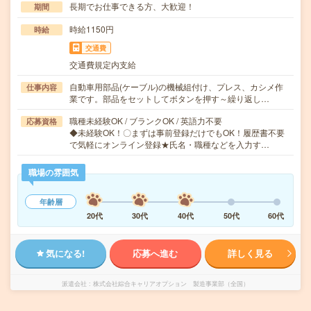
長期でお仕事できる方、大歓迎！
期間
時給1150円
時給
交通費
交通費規定内支給
自動車用部品(ケーブル)の機械組付け、プレス、カシメ作
仕事内容
業です。部品をセットしてボタンを押す～繰り返し…
職種未経験OK / ブランクOK / 英語力不要
応募資格
◆未経験OK！〇まずは事前登録だけでもOK！履歴書不要
で気軽にオンライン登録★氏名・職種などを入力す…
職場の雰囲気
年齢層
20代
30代
40代
50代
60代
気になる!
応募へ進む
詳しく見る
派遣会社
株式会社綜合キャリアオプション 製造事業部（全国）