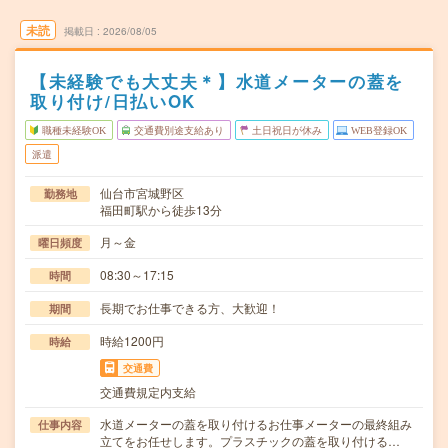
未読
掲載日
2026/08/05
【未経験でも大丈夫＊】水道メーターの蓋を
取り付け/日払いOK
職種未経験OK
交通費別途支給あり
土日祝日が休み
WEB登録OK
派遣
仙台市宮城野区
勤務地
福田町駅から徒歩13分
月～金
曜日頻度
08:30～17:15
時間
長期でお仕事できる方、大歓迎！
期間
時給1200円
時給
交通費
交通費規定内支給
水道メーターの蓋を取り付けるお仕事メーターの最終組み
仕事内容
立てをお任せします。プラスチックの蓋を取り付ける…