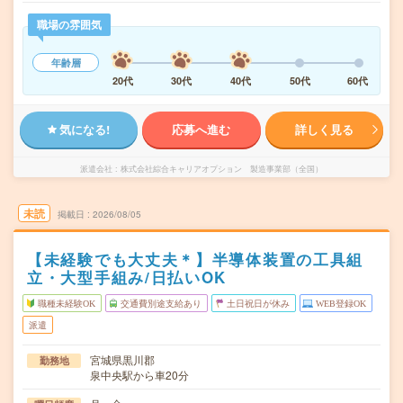
職場の雰囲気
年齢層
20代
30代
40代
50代
60代
気になる!
応募へ進む
詳しく見る
派遣会社
株式会社綜合キャリアオプション 製造事業部（全国）
未読
掲載日
2026/08/05
【未経験でも大丈夫＊】半導体装置の工具組
立・大型手組み/日払いOK
職種未経験OK
交通費別途支給あり
土日祝日が休み
WEB登録OK
派遣
宮城県黒川郡
勤務地
泉中央駅から車20分