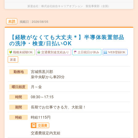
派遣会社
株式会社綜合キャリアオプション 製造事業部（全国）
未読
掲載日
2026/08/05
【経験がなくても大丈夫＊】半導体装置部品
の洗浄・検査/日払いOK
職種未経験OK
交通費別途支給あり
土日祝日が休み
WEB登録OK
派遣
宮城県黒川郡
勤務地
泉中央駅から車20分
月～金
曜日頻度
08:30～17:15
時間
長期でお仕事できる方、大歓迎！
期間
時給1115円
時給
交通費
交通費規定内支給