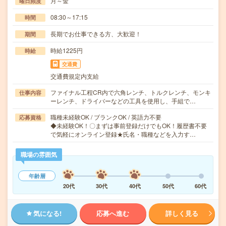
月～金
曜日頻度
08:30～17:15
時間
長期でお仕事できる方、大歓迎！
期間
時給1225円
時給
交通費
交通費規定内支給
ファイナル工程CR内で六角レンチ、トルクレンチ、モンキ
仕事内容
ーレンチ、ドライバーなどの工具を使用し、手組で…
職種未経験OK / ブランクOK / 英語力不要
応募資格
◆未経験OK！〇まずは事前登録だけでもOK！履歴書不要
で気軽にオンライン登録★氏名・職種などを入力す…
職場の雰囲気
年齢層
20代
30代
40代
50代
60代
気になる!
応募へ進む
詳しく見る