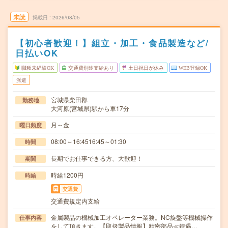
未読
掲載日
2026/08/05
【初心者歓迎！】組立・加工・食品製造など/
日払いOK
職種未経験OK
交通費別途支給あり
土日祝日が休み
WEB登録OK
派遣
宮城県柴田郡
勤務地
大河原(宮城県)駅から車17分
月～金
曜日頻度
08:00～16:4516:45～01:30
時間
長期でお仕事できる方、大歓迎！
期間
時給1200円
時給
交通費
交通費規定内支給
金属製品の機械加工オペレーター業務。NC旋盤等機械操作
仕事内容
をして頂きます。【取扱製品情報】精密部品≪待遇…