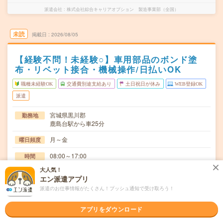
派遣会社
株式会社綜合キャリアオプション 製造事業部（全国）
未読
掲載日
2026/08/05
【経験不問！未経験○】車用部品のボンド塗
布・リベット接合・機械操作/日払いOK
職種未経験OK
交通費別途支給あり
土日祝日が休み
WEB登録OK
派遣
宮城県黒川郡
勤務地
鹿島台駅から車25分
月～金
曜日頻度
08:00～17:00
時間
大人気！
長期でお仕事できる方、大歓迎！
期間
エン派遣アプリ
時給1230円
派遣のお仕事情報がたくさん！プッシュ通知で受け取ろう！
時給
交通費
アプリをダウンロード
交通費規定内支給