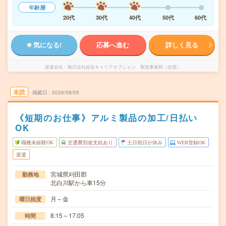
年齢層
20代
30代
40代
50代
60代
気になる!
応募へ進む
詳しく見る
派遣会社
株式会社綜合キャリアオプション 製造事業部（全国）
未読
掲載日
2026/08/05
《短期のお仕事》アルミ製品の加工/日払い
OK
職種未経験OK
交通費別途支給あり
土日祝日が休み
WEB登録OK
派遣
宮城県刈田郡
勤務地
北白川駅から車15分
月～金
曜日頻度
8:15～17:05
時間