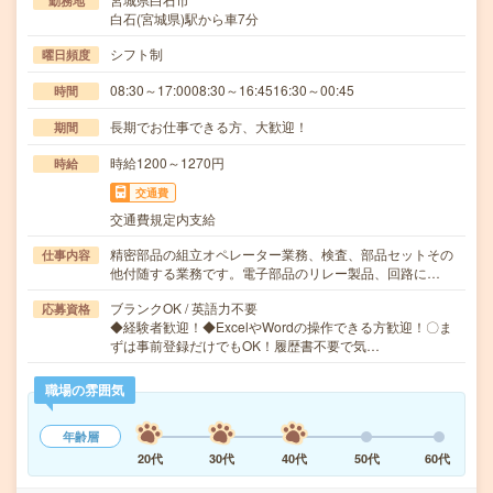
勤務地
白石(宮城県)駅から車7分
シフト制
曜日頻度
08:30～17:0008:30～16:4516:30～00:45
時間
長期でお仕事できる方、大歓迎！
期間
時給1200～1270円
時給
交通費
交通費規定内支給
精密部品の組立オペレーター業務、検査、部品セットその
仕事内容
他付随する業務です。電子部品のリレー製品、回路に…
ブランクOK / 英語力不要
応募資格
◆経験者歓迎！◆ExcelやWordの操作できる方歓迎！〇ま
ずは事前登録だけでもOK！履歴書不要で気…
職場の雰囲気
年齢層
20代
30代
40代
50代
60代