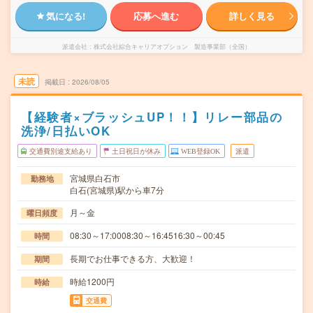
気になる!
応募へ進む
詳しく見る
派遣会社
株式会社綜合キャリアオプション 製造事業部（全国）
未読
掲載日
2026/08/05
【経験者×ブラッシュUP！！】リレー部品の
洗浄/日払いOK
交通費別途支給あり
土日祝日が休み
WEB登録OK
派遣
宮城県白石市
勤務地
白石(宮城県)駅から車7分
月～金
曜日頻度
08:30～17:0008:30～16:4516:30～00:45
時間
長期でお仕事できる方、大歓迎！
期間
時給1200円
時給
交通費