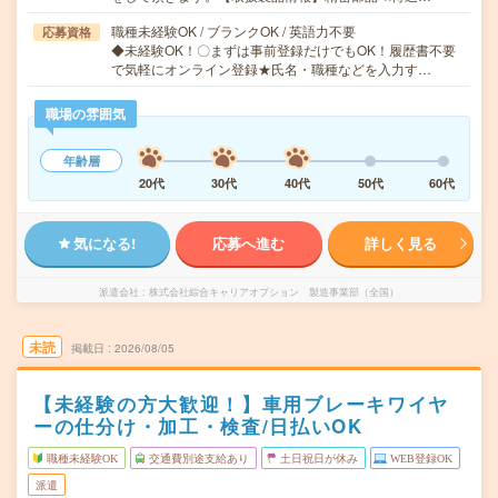
職種未経験OK / ブランクOK / 英語力不要
応募資格
◆未経験OK！〇まずは事前登録だけでもOK！履歴書不要
で気軽にオンライン登録★氏名・職種などを入力す…
職場の雰囲気
年齢層
20代
30代
40代
50代
60代
気になる!
応募へ進む
詳しく見る
派遣会社
株式会社綜合キャリアオプション 製造事業部（全国）
未読
掲載日
2026/08/05
【未経験の方大歓迎！】車用ブレーキワイヤ
ーの仕分け・加工・検査/日払いOK
職種未経験OK
交通費別途支給あり
土日祝日が休み
WEB登録OK
派遣