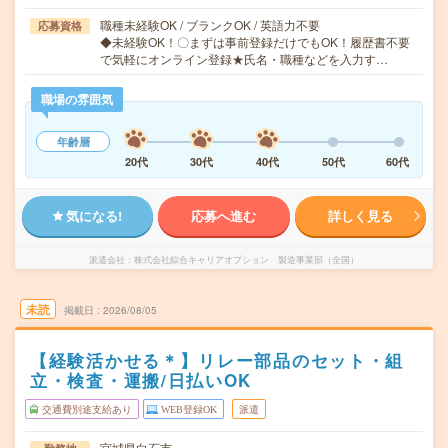
職種未経験OK / ブランクOK / 英語力不要
応募資格
◆未経験OK！〇まずは事前登録だけでもOK！履歴書不要
で気軽にオンライン登録★氏名・職種などを入力す…
職場の雰囲気
年齢層
20代
30代
40代
50代
60代
気になる!
応募へ進む
詳しく見る
派遣会社
株式会社綜合キャリアオプション 製造事業部（全国）
未読
掲載日
2026/08/05
【経験活かせる＊】リレー部品のセット・組
立・検査・運搬/日払いOK
交通費別途支給あり
WEB登録OK
派遣
宮城県白石市