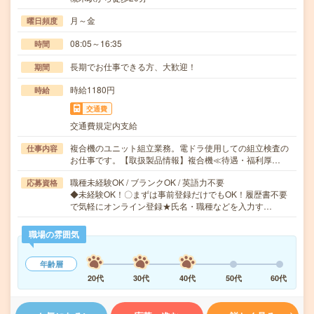
月～金
曜日頻度
08:05～16:35
時間
長期でお仕事できる方、大歓迎！
期間
時給1180円
時給
交通費
交通費規定内支給
複合機のユニット組立業務。電ドラ使用しての組立検査の
仕事内容
お仕事です。【取扱製品情報】複合機≪待遇・福利厚…
職種未経験OK / ブランクOK / 英語力不要
応募資格
◆未経験OK！〇まずは事前登録だけでもOK！履歴書不要
で気軽にオンライン登録★氏名・職種などを入力す…
職場の雰囲気
年齢層
20代
30代
40代
50代
60代