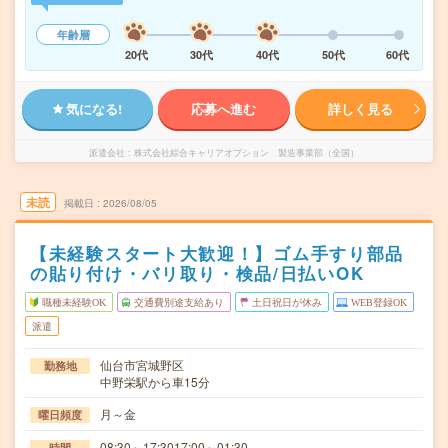
年齢層
20代
30代
40代
50代
60代
気になる!
応募へ進む
詳しく見る
派遣会社
株式会社綜合キャリアオプション 製造事業部（全国）
未読
掲載日
2026/08/05
【未経験スタート大歓迎！】ゴム手すり部品
の貼り付け・バリ取り・検品/日払いOK
職種未経験OK
交通費別途支給あり
土日祝日が休み
WEB登録OK
派遣
仙台市宮城野区
勤務地
中野栄駅から車15分
月～金
曜日頻度
08:30～17:3017:00～01:30
時間