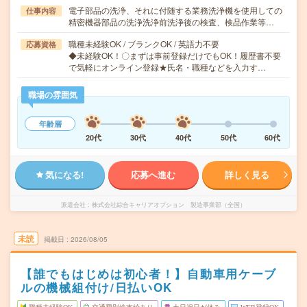
電子部品の洗浄、それに付随する業務洗浄機を使用しての
仕事内容
精密機器部品の洗浄洗浄前洗浄後の検査、検品作業等…
職種未経験OK / ブランクOK / 英語力不要
応募資格
◆未経験OK！〇まずは事前登録だけでもOK！履歴書不要
で気軽にオンライン登録★氏名・職種などを入力す…
職場の雰囲気
年齢層
20代
30代
40代
50代
60代
気になる!
応募へ進む
詳しく見る
派遣会社
株式会社綜合キャリアオプション 製造事業部（全国）
未読
掲載日
2026/08/05
【誰でもはじめは初心者！】自動車用ケーブ
ルの機械組付け/日払いOK