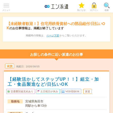
メニュー
気になる!
ログイン
検索
【未経験者歓迎！】住宅用鉄骨資材への部品組付/日払いO
K
のお仕事情報は、掲載が終了しています
掲載時の情報は、
ページ下部
からご覧いただけます。
お探しの条件に近い派遣のお仕事
未読
掲載日
2026/08/05
【経験活かしてステップUP！！】組立・加
工・食品製造など/日払いOK
交通費別途支給あり
土日祝日が休み
WEB登録OK
派遣
宮城県角田市
勤務地
岡駅から車13分