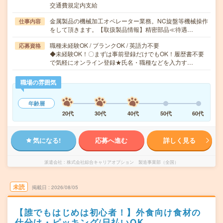
交通費規定内支給
金属製品の機械加工オペレーター業務。NC旋盤等機械操作
仕事内容
をして頂きます。【取扱製品情報】精密部品≪待遇…
職種未経験OK / ブランクOK / 英語力不要
応募資格
◆未経験OK！〇まずは事前登録だけでもOK！履歴書不要
で気軽にオンライン登録★氏名・職種などを入力す…
職場の雰囲気
年齢層
20代
30代
40代
50代
60代
気になる!
応募へ進む
詳しく見る
派遣会社
株式会社綜合キャリアオプション 製造事業部（全国）
未読
掲載日
2026/08/05
【誰でもはじめは初心者！】外食向け食材の
仕分け・ピッキング/日払いOK