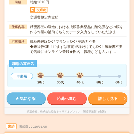
時給1210円
時給
交通費
交通費規定内支給
精密部品の製造における成膜作業部品に酸化膜などの膜を
仕事内容
作る作業の補助そちらのデータ入力をしていただきま…
職種未経験OK / ブランクOK / 英語力不要
応募資格
◆未経験OK！〇まずは事前登録だけでもOK！履歴書不要
で気軽にオンライン登録★氏名・職種などを入力す…
職場の雰囲気
年齢層
20代
30代
40代
50代
60代
気になる!
応募へ進む
詳しく見る
派遣会社
株式会社綜合キャリアオプション 製造事業部（全国）
未読
掲載日
2026/08/05