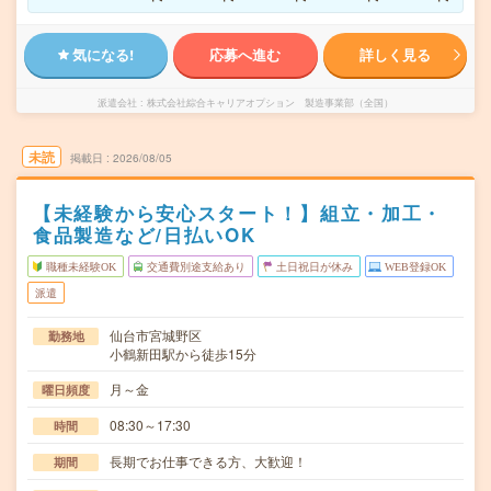
気になる!
応募へ進む
詳しく見る
派遣会社
株式会社綜合キャリアオプション 製造事業部（全国）
未読
掲載日
2026/08/05
【未経験から安心スタート！】組立・加工・
食品製造など/日払いOK
職種未経験OK
交通費別途支給あり
土日祝日が休み
WEB登録OK
派遣
仙台市宮城野区
勤務地
小鶴新田駅から徒歩15分
月～金
曜日頻度
08:30～17:30
時間
長期でお仕事できる方、大歓迎！
期間