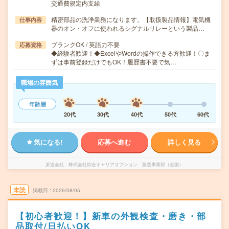
交通費規定内支給
精密部品の洗浄業務になります。【取扱製品情報】電気機
仕事内容
器のオン・オフに使われるシグナルリレーという製品…
ブランクOK / 英語力不要
応募資格
◆経験者歓迎！◆ExcelやWordの操作できる方歓迎！〇ま
ずは事前登録だけでもOK！履歴書不要で気…
職場の雰囲気
年齢層
20代
30代
40代
50代
60代
気になる!
応募へ進む
詳しく見る
派遣会社
株式会社綜合キャリアオプション 製造事業部（全国）
未読
掲載日
2026/08/05
【初心者歓迎！】新車の外観検査・磨き・部
品取付/日払いOK