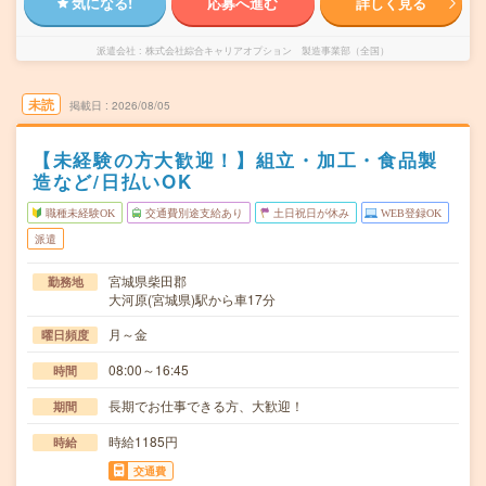
気になる!
応募へ進む
詳しく見る
派遣会社
株式会社綜合キャリアオプション 製造事業部（全国）
未読
掲載日
2026/08/05
【未経験の方大歓迎！】組立・加工・食品製
造など/日払いOK
職種未経験OK
交通費別途支給あり
土日祝日が休み
WEB登録OK
派遣
宮城県柴田郡
勤務地
大河原(宮城県)駅から車17分
月～金
曜日頻度
08:00～16:45
時間
長期でお仕事できる方、大歓迎！
期間
時給1185円
時給
交通費