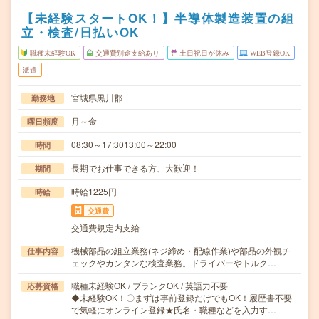
【未経験スタートOK！】半導体製造装置の組
立・検査/日払いOK
職種未経験OK
交通費別途支給あり
土日祝日が休み
WEB登録OK
派遣
宮城県黒川郡
勤務地
月～金
曜日頻度
08:30～17:3013:00～22:00
時間
長期でお仕事できる方、大歓迎！
期間
時給1225円
時給
交通費
交通費規定内支給
機械部品の組立業務(ネジ締め・配線作業)や部品の外観チ
仕事内容
ェックやカンタンな検査業務。ドライバーやトルク…
職種未経験OK / ブランクOK / 英語力不要
応募資格
◆未経験OK！〇まずは事前登録だけでもOK！履歴書不要
で気軽にオンライン登録★氏名・職種などを入力す…