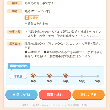
短期でのお仕事です！
期間
時給1200～1500円
時給
交通費
交通費規定内支給
《空調設備に使われるアルミ製品の製造》機械を使ってプ
仕事内容
レス作業・検査・梱包、塗装前作業など、さまざまな…
職種未経験OK / ブランクOK / パソコンスキル不要 / 英語力
応募資格
不要
◆未経験OK！◆製造経験のある方も活躍中！〇まずは事前
登録だけでもOK！履歴書不要で気軽にオンライン…
職場の雰囲気
年齢層
20代
30代
40代
50代
60代
気になる!
応募へ進む
詳しく見る
派遣会社
株式会社綜合キャリアオプション 製造事業部（全国）