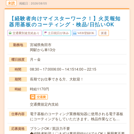
未読
掲載日
2026/08/05
【経験者向けマイスターワーク！】火災報知
器用基板のコーティング・検品/日払いOK
交通費別途支給あり
土日祝日が休み
WEB登録OK
派遣
宮城県角田市
勤務地
岡駅から車13分
月～金
曜日頻度
08:30～17:0006:00～14:1514:00～22:15
時間
長期でお仕事できる方、大歓迎！
期間
時給1170円
時給
交通費
交通費規定内支給
電子基板のコーティング業務報知器に使用される電子基板
仕事内容
にコーティングをしていただきます。検品作業なども…
ブランクOK / 英語力不要
応募資格
◆経験者歓迎！〇まずは事前登録だけでもOK！履歴書不要