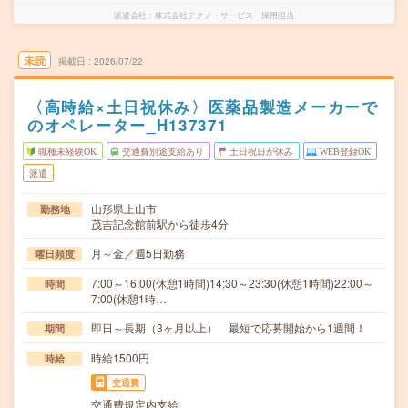
派遣会社
株式会社テクノ・サービス 採用担当
未読
掲載日
2026/07/22
〈高時給×土日祝休み〉医薬品製造メーカーで
のオペレーター_H137371
職種未経験OK
交通費別途支給あり
土日祝日が休み
WEB登録OK
派遣
山形県上山市
勤務地
茂吉記念館前駅から徒歩4分
月～金／週5日勤務
曜日頻度
7:00～16:00(休憩1時間)14:30～23:30(休憩1時間)22:00～
時間
7:00(休憩1時…
即日～長期（3ヶ月以上） 最短で応募開始から1週間！
期間
時給1500円
時給
交通費
交通費規定内支給