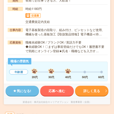
長期でお仕事できる方、大歓迎！
期間
時給1180円
時給
交通費
交通費規定内支給
電子基板製造の段取り、組み付け、ピンセットなど使用、
仕事内容
機械を使った基板加工【取扱製品情報】電子機器≪待…
職種未経験OK / ブランクOK / 英語力不要
応募資格
◆未経験OK！〇まずは事前登録だけでもOK！履歴書不要
で気軽にオンライン登録★氏名・職種などを入力す…
職場の雰囲気
年齢層
20代
30代
40代
50代
60代
気になる!
応募へ進む
詳しく見る
派遣会社
株式会社綜合キャリアオプション 製造事業部（全国）