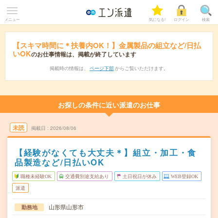
メニュー
気になる!
ログイン
検索
【スキマ時間に＊扶養内OK！】金属製品の組立など/日払
いOK
のお仕事情報は、掲載が終了しています
掲載時の情報は、
ページ下部
からご覧いただけます。
お探しの条件に近い派遣のお仕事
未読
掲載日
2026/08/06
【経験がなくても大丈夫＊】組立・加工・食
品製造など/日払いOK
職種未経験OK
交通費別途支給あり
土日祝日が休み
WEB登録OK
派遣
山形県山形市
勤務地