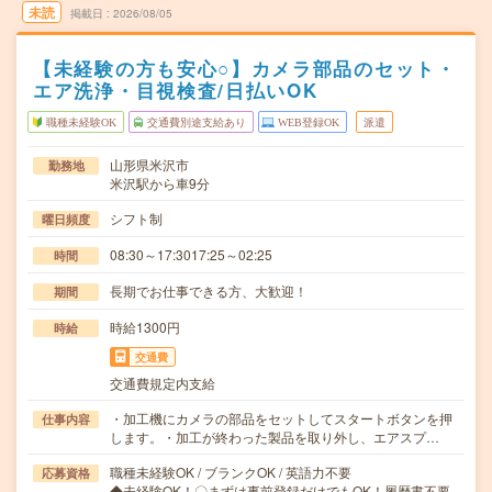
未読
掲載日
2026/08/05
【未経験の方も安心○】カメラ部品のセット・
エア洗浄・目視検査/日払いOK
職種未経験OK
交通費別途支給あり
WEB登録OK
派遣
山形県米沢市
勤務地
米沢駅から車9分
シフト制
曜日頻度
08:30～17:3017:25～02:25
時間
長期でお仕事できる方、大歓迎！
期間
時給1300円
時給
交通費
交通費規定内支給
・加工機にカメラの部品をセットしてスタートボタンを押
仕事内容
します。・加工が終わった製品を取り外し、エアスプ…
職種未経験OK / ブランクOK / 英語力不要
応募資格
◆未経験OK！〇まずは事前登録だけでもOK！履歴書不要