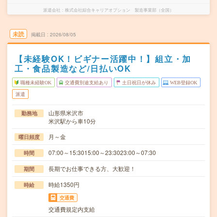
派遣会社
株式会社綜合キャリアオプション 製造事業部（全国）
未読
掲載日
2026/08/05
【未経験OK！ビギナー活躍中！】組立・加
工・食品製造など/日払いOK
職種未経験OK
交通費別途支給あり
土日祝日が休み
WEB登録OK
派遣
山形県米沢市
勤務地
米沢駅から車10分
月～金
曜日頻度
07:00～15:3015:00～23:3023:00～07:30
時間
長期でお仕事できる方、大歓迎！
期間
時給1350円
時給
交通費
交通費規定内支給