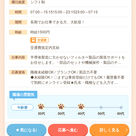
シフト制
曜日頻度
07:00～15:1515:00～23:1523:00～07:15
時間
長期でお仕事できる方、大歓迎！
期間
時給1500円
時給
交通費
交通費規定内支給
半導体製造に欠かせないフィルター製品の製造サポートを
仕事内容
お任せします。・部品のセットや機械操作・製品のチ…
職種未経験OK / ブランクOK / 英語力不要
応募資格
◆未経験OK！〇まずは事前登録だけでもOK！履歴書不要
で気軽にオンライン登録★氏名・職種などを入力す…
職場の雰囲気
年齢層
20代
30代
40代
50代
60代
気になる!
応募へ進む
詳しく見る