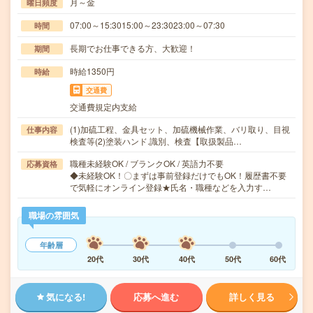
月～金
曜日頻度
07:00～15:3015:00～23:3023:00～07:30
時間
長期でお仕事できる方、大歓迎！
期間
時給1350円
時給
交通費
交通費規定内支給
(1)加硫工程、金具セット、加硫機械作業、バリ取り、目視
仕事内容
検査等(2)塗装ハンド.識別、検査【取扱製品…
職種未経験OK / ブランクOK / 英語力不要
応募資格
◆未経験OK！〇まずは事前登録だけでもOK！履歴書不要
で気軽にオンライン登録★氏名・職種などを入力す…
職場の雰囲気
年齢層
20代
30代
40代
50代
60代
気になる!
応募へ進む
詳しく見る