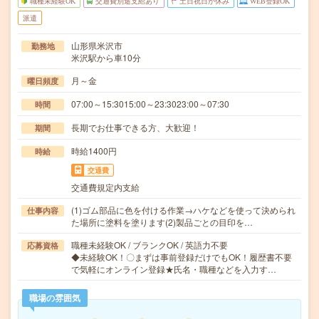
職種未経験OK
交通費別途支給あり
土日祝日が休み
WEB登録OK
派遣
山形県米沢市
勤務地
米沢駅から車10分
月～金
曜日頻度
07:00～15:3015:00～23:3023:00～07:30
時間
長期でお仕事できる方、大歓迎！
期間
時給1400円
時給
交通費
交通費規定内支給
(1)ゴム部品に色を付ける作業→ハケなどを使って決められ
仕事内容
た場所に塗料を塗ります(2)製品ごとの目印を…
職種未経験OK / ブランクOK / 英語力不要
応募資格
◆未経験OK！〇まずは事前登録だけでもOK！履歴書不要
で気軽にオンライン登録★氏名・職種などを入力す…
職場の雰囲気