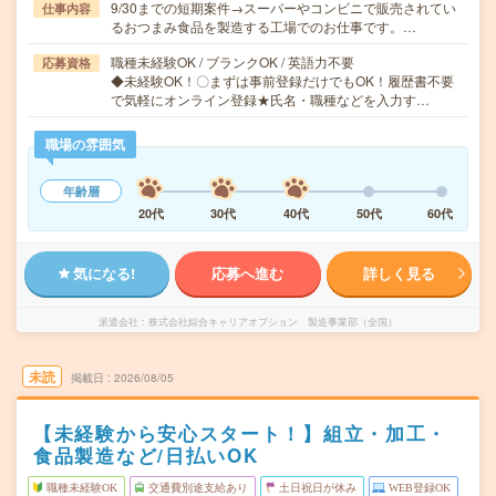
9/30までの短期案件→スーパーやコンビニで販売されてい
仕事内容
るおつまみ食品を製造する工場でのお仕事です。…
職種未経験OK / ブランクOK / 英語力不要
応募資格
◆未経験OK！〇まずは事前登録だけでもOK！履歴書不要
で気軽にオンライン登録★氏名・職種などを入力す…
職場の雰囲気
年齢層
20代
30代
40代
50代
60代
気になる!
応募へ進む
詳しく見る
派遣会社
株式会社綜合キャリアオプション 製造事業部（全国）
未読
掲載日
2026/08/05
【未経験から安心スタート！】組立・加工・
食品製造など/日払いOK
職種未経験OK
交通費別途支給あり
土日祝日が休み
WEB登録OK