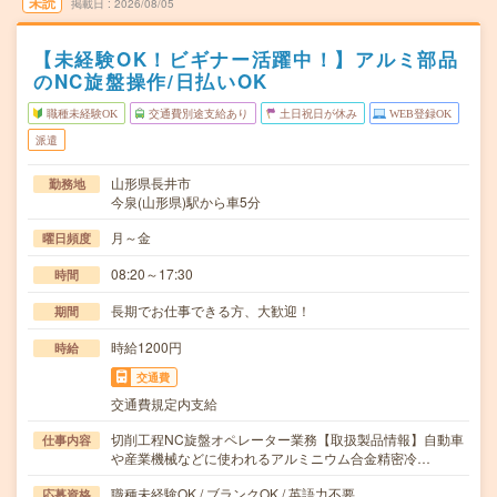
未読
掲載日
2026/08/05
【未経験OK！ビギナー活躍中！】アルミ部品
のNC旋盤操作/日払いOK
職種未経験OK
交通費別途支給あり
土日祝日が休み
WEB登録OK
派遣
山形県長井市
勤務地
今泉(山形県)駅から車5分
月～金
曜日頻度
08:20～17:30
時間
長期でお仕事できる方、大歓迎！
期間
時給1200円
時給
交通費
交通費規定内支給
切削工程NC旋盤オペレーター業務【取扱製品情報】自動車
仕事内容
や産業機械などに使われるアルミニウム合金精密冷…
職種未経験OK / ブランクOK / 英語力不要
応募資格