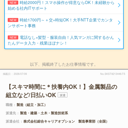
時給2000円！スマホ操作が得意ならOK！未経験から
NEW
始める社内ITサポート
時給1700円～＋交×時短OK！大手NTT企業でカンタ
NEW
ンサポート事務
電話なし×髪型・服装自由！人気マンガに関するかん
NEW
たんデータ入力・残業ほぼナシ！
以下、掲載終了したお仕事情報です。
掲載日
2026/07/09
No.SKST8213446-T5
【スキマ時間に＊扶養内OK！】金属製品の
組立など/日払いOK
派遣
職種
製造（組立・加工）
派遣先
製造・建築・土木・製造技術系
派遣会社
株式会社綜合キャリアオプション 製造事業部（全国）