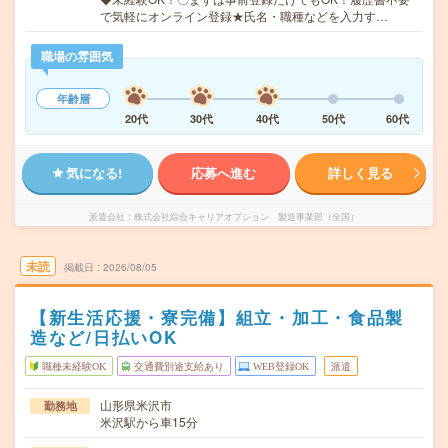
で気軽にオンライン登録★氏名・職種などを入力す…
職場の雰囲気
年齢層
20代
30代
40代
50代
60代
気になる!
応募へ進む
詳しく見る
派遣会社
株式会社綜合キャリアオプション 製造事業部（全国）
未読
掲載日
2026/08/05
【新生活応援・寮完備】組立・加工・食品製
造など/日払いOK
職種未経験OK
交通費別途支給あり
WEB登録OK
派遣
山形県米沢市
勤務地
米沢駅から車15分