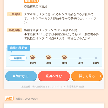
交通費
交通費規定内支給
スマホやカメラに使われるレンズ部品を作るお仕事で
仕事内容
す。・レンズやガラス部品を専用の機械にセット・ボタ
ン…
職種未経験OK / ブランクOK / 英語力不要
応募資格
◆未経験OK！〇まずは事前登録だけでもOK！履歴書不要
で気軽にオンライン登録★氏名・職種などを入力す…
職場の雰囲気
年齢層
20代
30代
40代
50代
60代
気になる!
応募へ進む
詳しく見る
派遣会社
株式会社綜合キャリアオプション 製造事業部（全国）
未読
掲載日
2026/08/05