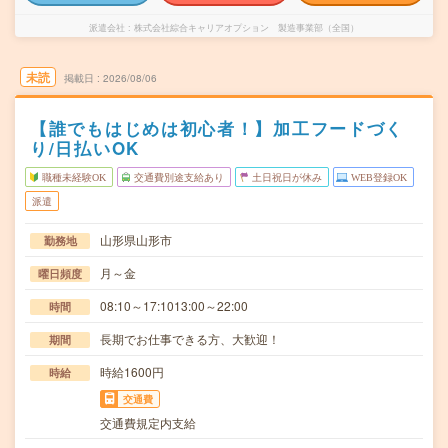
派遣会社
株式会社綜合キャリアオプション 製造事業部（全国）
未読
掲載日
2026/08/06
【誰でもはじめは初心者！】加工フードづく
り/日払いOK
職種未経験OK
交通費別途支給あり
土日祝日が休み
WEB登録OK
派遣
山形県山形市
勤務地
月～金
曜日頻度
08:10～17:1013:00～22:00
時間
長期でお仕事できる方、大歓迎！
期間
時給1600円
時給
交通費
交通費規定内支給