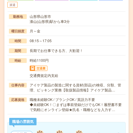
派遣
山形県山形市
勤務地
漆山(山形県)駅から車3分
月～金
曜日頻度
08:15～17:05
時間
長期でお仕事できる方、大歓迎！
期間
時給1100円
時給
交通費
交通費規定内支給
アイケア製品の製造に関する資材(部品)の検収、分類、管
仕事内容
理、ピッキング業務【取扱製品情報】アイケア製品…
職種未経験OK / ブランクOK / 英語力不要
応募資格
◆未経験OK！〇まずは事前登録だけでもOK！履歴書不要
で気軽にオンライン登録★氏名・職種などを入力す…
職場の雰囲気