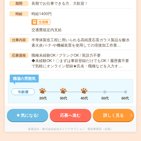
長期でお仕事できる方、大歓迎！
期間
時給1400円
時給
交通費
交通費規定内支給
半導体製造工程に用いられる高純度石英ガラス製品を酸水
仕事内容
素火炎バ-ナ-や機械装置を使用しての溶接加工作業…
職種未経験OK / ブランクOK / 英語力不要
応募資格
◆未経験OK！〇まずは事前登録だけでもOK！履歴書不要
で気軽にオンライン登録★氏名・職種などを入力す…
職場の雰囲気
年齢層
20代
30代
40代
50代
60代
気になる!
応募へ進む
詳しく見る
派遣会社
株式会社綜合キャリアオプション 製造事業部（全国）