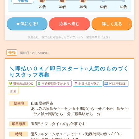
年齢層
20代
30代
40代
50代
60代
気になる!
応募へ進む
詳しく見る
派遣会社
株式会社綜合キャリアオプション 製造事業部（全国）
未読
掲載日
2026/08/03
＼即払いＯＫ／即日スタート○人気のものづく
りスタッフ募集
職種未経験OK
交通費別途支給あり
土日祝日が休み
WEB登録OK
派遣
山形県鶴岡市
勤務地
あつみ温泉駅から---分／五十川駅から---分／小岩川駅から-
--分／鼠ケ関駅から---分／藤島駅から---分
週5日のフルタイムのお仕事です。
曜日頻度
週5フルタイムがメインです！＜勤務時間の例＞8:00～
時間
17:008:30～17:309:00～18:…