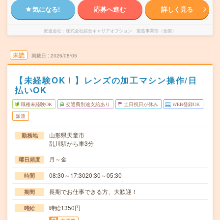
気になる!
応募へ進む
詳しく見る
派遣会社
株式会社綜合キャリアオプション 製造事業部（全国）
未読
掲載日
2026/08/05
【未経験OK！】レンズの加工マシン操作/日
払いOK
職種未経験OK
交通費別途支給あり
土日祝日が休み
WEB登録OK
派遣
山形県天童市
勤務地
乱川駅から車3分
月～金
曜日頻度
08:30～17:3020:30～05:30
時間
長期でお仕事できる方、大歓迎！
期間
時給1350円
時給