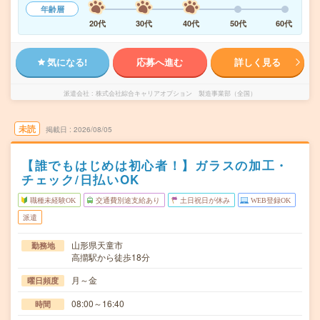
年齢層
20代
30代
40代
50代
60代
気になる!
応募へ進む
詳しく見る
派遣会社
株式会社綜合キャリアオプション 製造事業部（全国）
未読
掲載日
2026/08/05
【誰でもはじめは初心者！】ガラスの加工・
チェック/日払いOK
職種未経験OK
交通費別途支給あり
土日祝日が休み
WEB登録OK
派遣
山形県天童市
勤務地
高擶駅から徒歩18分
月～金
曜日頻度
08:00～16:40
時間