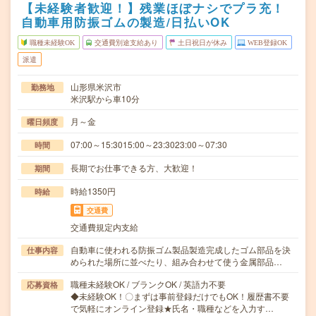
【未経験者歓迎！】残業ほぼナシでプラ充！
自動車用防振ゴムの製造/日払いOK
職種未経験OK
交通費別途支給あり
土日祝日が休み
WEB登録OK
派遣
山形県米沢市
勤務地
米沢駅から車10分
月～金
曜日頻度
07:00～15:3015:00～23:3023:00～07:30
時間
長期でお仕事できる方、大歓迎！
期間
時給1350円
時給
交通費
交通費規定内支給
自動車に使われる防振ゴム製品製造完成したゴム部品を決
仕事内容
められた場所に並べたり、組み合わせて使う金属部品…
職種未経験OK / ブランクOK / 英語力不要
応募資格
◆未経験OK！〇まずは事前登録だけでもOK！履歴書不要
で気軽にオンライン登録★氏名・職種などを入力す…