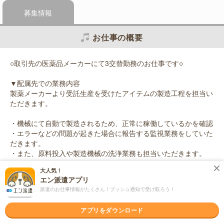
募集情報
お仕事の概要
○取引先の医薬品メーカーにて3交替勤務のお仕事です○
▼配属先での業務内容
製薬メーカーより受託生産を受けたアイテムの製造工程を担当い
ただきます。
・機械にて自動で製造されるため、正常に稼働しているかを確認
・エラーなどの問題が起きた場合に報告する監視業務をしていた
だきます。
・また、原料投入や製造機械の洗浄業務も担当いただきます。
大人気！
※クリーンルーム内でのお仕事になります
エン派遣アプリ
派遣のお仕事情報がたくさん！プッシュ通知で受け取ろう！
応募資格
職種未経験OK / ブランクOK / 英語力不要
アプリをダウンロード
＜未経験OK！＞