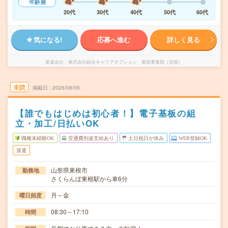
年齢層
20代
30代
40代
50代
60代
気になる!
応募へ進む
詳しく見る
派遣会社
株式会社綜合キャリアオプション 製造事業部（全国）
未読
掲載日
2026/08/05
【誰でもはじめは初心者！】電子基板の組
立・加工/日払いOK
職種未経験OK
交通費別途支給あり
土日祝日が休み
WEB登録OK
派遣
山形県東根市
勤務地
さくらんぼ東根駅から車6分
月～金
曜日頻度
08:30～17:10
時間