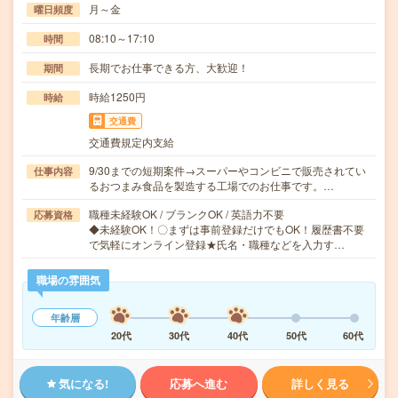
月～金
曜日頻度
08:10～17:10
時間
長期でお仕事できる方、大歓迎！
期間
時給1250円
時給
交通費
交通費規定内支給
9/30までの短期案件→スーパーやコンビニで販売されてい
仕事内容
るおつまみ食品を製造する工場でのお仕事です。…
職種未経験OK / ブランクOK / 英語力不要
応募資格
◆未経験OK！〇まずは事前登録だけでもOK！履歴書不要
で気軽にオンライン登録★氏名・職種などを入力す…
職場の雰囲気
年齢層
20代
30代
40代
50代
60代
気になる!
応募へ進む
詳しく見る