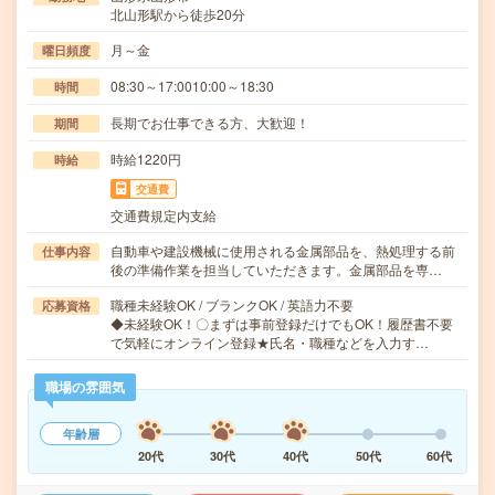
北山形駅から徒歩20分
月～金
曜日頻度
08:30～17:0010:00～18:30
時間
長期でお仕事できる方、大歓迎！
期間
時給1220円
時給
交通費
交通費規定内支給
自動車や建設機械に使用される金属部品を、熱処理する前
仕事内容
後の準備作業を担当していただきます。金属部品を専…
職種未経験OK / ブランクOK / 英語力不要
応募資格
◆未経験OK！〇まずは事前登録だけでもOK！履歴書不要
で気軽にオンライン登録★氏名・職種などを入力す…
職場の雰囲気
年齢層
20代
30代
40代
50代
60代