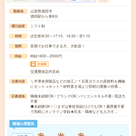
山形県酒田市
勤務地
酒田駅から車8分
シフト制
曜日頻度
(2交替)8:30～17:10、16:30～翌1:10
時間
長期でお仕事できる方、大歓迎！
期間
時給1600～2000円
時給
交通費
交通費規定内支給
＼半導体用製品などの加工／＊石英ガラスの原材料を機械
仕事内容
にセット→カット＊材料置き場より部材の運搬≪待遇…
職種未経験OK / ブランクOK / パソコンスキル不要 / 英語力
応募資格
不要
◆未経験OK！〇まずは事前登録だけでもOK！履歴書不要
で気軽にオンライン登録★氏名・職種などを入力す…
職場の雰囲気