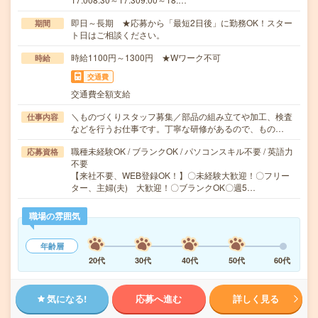
即日～長期 ★応募から「最短2日後」に勤務OK！スター
期間
ト日はご相談ください。
時給1100円～1300円 ★Wワーク不可
時給
交通費
交通費全額支給
＼ものづくりスタッフ募集／部品の組み立てや加工、検査
仕事内容
などを行うお仕事です。丁寧な研修があるので、もの…
職種未経験OK / ブランクOK / パソコンスキル不要 / 英語力
応募資格
不要
【来社不要、WEB登録OK！】〇未経験大歓迎！〇フリー
ター、主婦(夫) 大歓迎！〇ブランクOK〇週5…
職場の雰囲気
年齢層
20代
30代
40代
50代
60代
気になる!
応募へ進む
詳しく見る