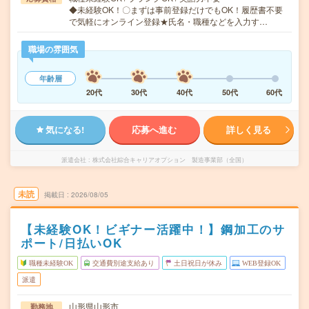
◆未経験OK！〇まずは事前登録だけでもOK！履歴書不要
で気軽にオンライン登録★氏名・職種などを入力す…
職場の雰囲気
年齢層
20代
30代
40代
50代
60代
気になる!
応募へ進む
詳しく見る
派遣会社
株式会社綜合キャリアオプション 製造事業部（全国）
未読
掲載日
2026/08/05
【未経験OK！ビギナー活躍中！】鋼加工のサ
ポート/日払いOK
職種未経験OK
交通費別途支給あり
土日祝日が休み
WEB登録OK
派遣
山形県山形市
勤務地