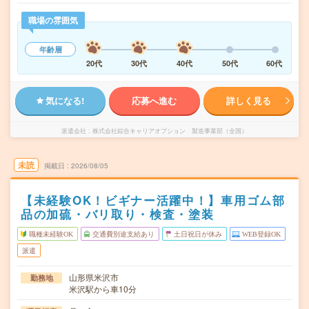
職場の雰囲気
年齢層
20代
30代
40代
50代
60代
気になる!
応募へ進む
詳しく見る
派遣会社
株式会社綜合キャリアオプション 製造事業部（全国）
未読
掲載日
2026/08/05
【未経験OK！ビギナー活躍中！】車用ゴム部
品の加硫・バリ取り・検査・塗装
職種未経験OK
交通費別途支給あり
土日祝日が休み
WEB登録OK
派遣
山形県米沢市
勤務地
米沢駅から車10分