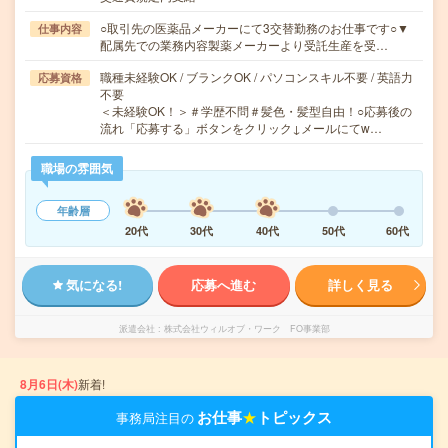
○取引先の医薬品メーカーにて3交替勤務のお仕事です○▼
仕事内容
配属先での業務内容製薬メーカーより受託生産を受…
職種未経験OK / ブランクOK / パソコンスキル不要 / 英語力
応募資格
不要
＜未経験OK！＞＃学歴不問＃髪色・髪型自由！○応募後の
流れ「応募する」ボタンをクリック↓メールにてw…
職場の雰囲気
年齢層
20代
30代
40代
50代
60代
気になる!
応募へ進む
詳しく見る
派遣会社
株式会社ウィルオブ・ワーク FO事業部
8月6日(木)
新着!
お仕事
★
トピックス
事務局注目の