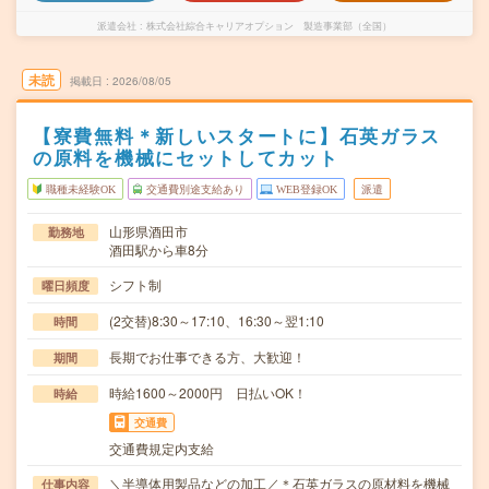
派遣会社
株式会社綜合キャリアオプション 製造事業部（全国）
未読
掲載日
2026/08/05
【寮費無料＊新しいスタートに】石英ガラス
の原料を機械にセットしてカット
職種未経験OK
交通費別途支給あり
WEB登録OK
派遣
山形県酒田市
勤務地
酒田駅から車8分
シフト制
曜日頻度
(2交替)8:30～17:10、16:30～翌1:10
時間
長期でお仕事できる方、大歓迎！
期間
時給1600～2000円 日払いOK！
時給
交通費
交通費規定内支給
＼半導体用製品などの加工／＊石英ガラスの原材料を機械
仕事内容