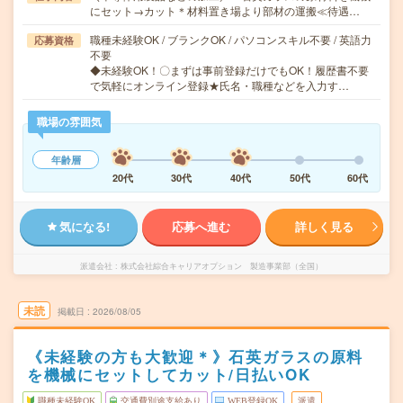
にセット→カット＊材料置き場より部材の運搬≪待遇…
職種未経験OK / ブランクOK / パソコンスキル不要 / 英語力
応募資格
不要
◆未経験OK！〇まずは事前登録だけでもOK！履歴書不要
で気軽にオンライン登録★氏名・職種などを入力す…
職場の雰囲気
年齢層
20代
30代
40代
50代
60代
気になる!
応募へ進む
詳しく見る
派遣会社
株式会社綜合キャリアオプション 製造事業部（全国）
未読
掲載日
2026/08/05
《未経験の方も大歓迎＊》石英ガラスの原料
を機械にセットしてカット/日払いOK
職種未経験OK
交通費別途支給あり
WEB登録OK
派遣