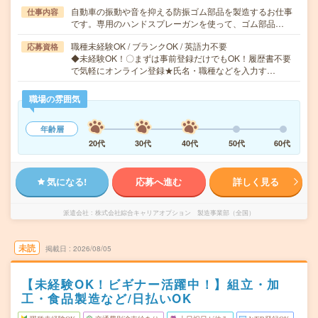
自動車の振動や音を抑える防振ゴム部品を製造するお仕事
仕事内容
です。専用のハンドスプレーガンを使って、ゴム部品…
職種未経験OK / ブランクOK / 英語力不要
応募資格
◆未経験OK！〇まずは事前登録だけでもOK！履歴書不要
で気軽にオンライン登録★氏名・職種などを入力す…
職場の雰囲気
年齢層
20代
30代
40代
50代
60代
気になる!
応募へ進む
詳しく見る
派遣会社
株式会社綜合キャリアオプション 製造事業部（全国）
未読
掲載日
2026/08/05
【未経験OK！ビギナー活躍中！】組立・加
工・食品製造など/日払いOK