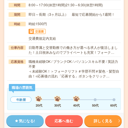
8:00～17:00(休憩1時間)21:30～6:30(休憩1時間)
時間
即日～長期（3ヶ月以上） 最短で応募開始から1週間！
期間
時給1500円
時給
交通費
交通費規定内支給
日勤専属と交替勤務での働き方が選べる求人が復活しまし
仕事内容
た！土日祝休みなのでプライベートも充実！フォーク…
職種未経験OK / ブランクOK / パソコンスキル不要 / 英語力
応募資格
不要
＜未経験OK！＞フォークリフト＃学歴不問＃髪色・髪型自
由！○応募後の流れ「応募する」ボタンをクリック…
職場の雰囲気
年齢層
20代
30代
40代
50代
60代
気になる!
応募へ進む
詳しく見る