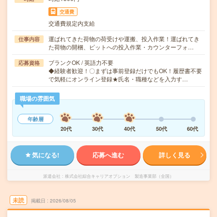
交通費
交通費規定内支給
運ばれてきた荷物の荷受けや運搬、投入作業！運ばれてき
仕事内容
た荷物の開梱、ピットへの投入作業・カウンターフォ…
ブランクOK / 英語力不要
応募資格
◆経験者歓迎！〇まずは事前登録だけでもOK！履歴書不要
で気軽にオンライン登録★氏名・職種などを入力す…
職場の雰囲気
年齢層
20代
30代
40代
50代
60代
気になる!
応募へ進む
詳しく見る
派遣会社
株式会社綜合キャリアオプション 製造事業部（全国）
未読
掲載日
2026/08/05