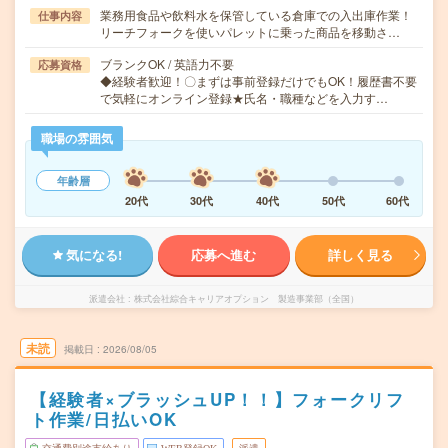
業務用食品や飲料水を保管している倉庫での入出庫作業！
仕事内容
リーチフォークを使いパレットに乗った商品を移動さ…
ブランクOK / 英語力不要
応募資格
◆経験者歓迎！〇まずは事前登録だけでもOK！履歴書不要
で気軽にオンライン登録★氏名・職種などを入力す…
職場の雰囲気
年齢層
20代
30代
40代
50代
60代
気になる!
応募へ進む
詳しく見る
派遣会社
株式会社綜合キャリアオプション 製造事業部（全国）
未読
掲載日
2026/08/05
【経験者×ブラッシュUP！！】フォークリフ
ト作業/日払いOK