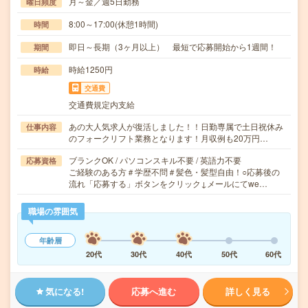
月～金／週5日勤務
曜日頻度
8:00～17:00(休憩1時間)
時間
即日～長期（3ヶ月以上） 最短で応募開始から1週間！
期間
時給1250円
時給
交通費
交通費規定内支給
あの大人気求人が復活しました！！日勤専属で土日祝休み
仕事内容
のフォークリフト業務となります！月収例も20万円…
ブランクOK / パソコンスキル不要 / 英語力不要
応募資格
ご経験のある方＃学歴不問＃髪色・髪型自由！○応募後の
流れ「応募する」ボタンをクリック↓メールにてwe…
職場の雰囲気
年齢層
20代
30代
40代
50代
60代
気になる!
応募へ進む
詳しく見る