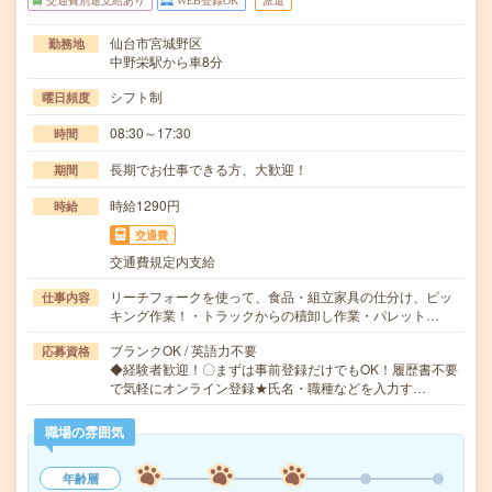
交通費別途支給あり
WEB登録OK
派遣
仙台市宮城野区
勤務地
中野栄駅から車8分
シフト制
曜日頻度
08:30～17:30
時間
長期でお仕事できる方、大歓迎！
期間
時給1290円
時給
交通費
交通費規定内支給
リーチフォークを使って、食品・組立家具の仕分け、ピッ
仕事内容
キング作業！・トラックからの積卸し作業・パレット…
ブランクOK / 英語力不要
応募資格
◆経験者歓迎！〇まずは事前登録だけでもOK！履歴書不要
で気軽にオンライン登録★氏名・職種などを入力す…
職場の雰囲気
年齢層