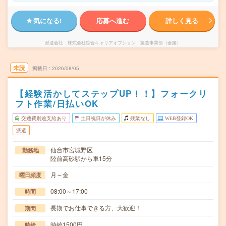
気になる!
応募へ進む
詳しく見る
派遣会社
株式会社綜合キャリアオプション 製造事業部（全国）
未読
掲載日
2026/08/05
【経験活かしてステップUP！！】フォークリ
フト作業/日払いOK
交通費別途支給あり
土日祝日が休み
残業なし
WEB登録OK
派遣
仙台市宮城野区
勤務地
陸前高砂駅から車15分
月～金
曜日頻度
08:00～17:00
時間
長期でお仕事できる方、大歓迎！
期間
時給1500円
時給