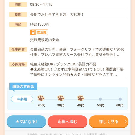
08:30～17:15
時間
長期でお仕事できる方、大歓迎！
期間
時給1300円
時給
交通費
交通費規定内支給
金属部品の管理、修繕、フォークリフトでの運搬などのお
仕事内容
仕事。プレハブ資材のリース会社です。資材を管理し…
職種未経験OK / ブランクOK / 英語力不要
応募資格
◆未経験OK！〇まずは事前登録だけでもOK！履歴書不要
で気軽にオンライン登録★氏名・職種などを入力す…
職場の雰囲気
年齢層
20代
30代
40代
50代
60代
気になる!
応募へ進む
詳しく見る
派遣会社
株式会社綜合キャリアオプション 製造事業部（全国）