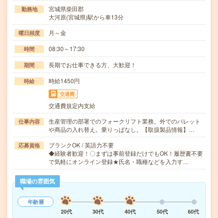
宮城県柴田郡
勤務地
大河原(宮城県)駅から車13分
月～金
曜日頻度
08:30～17:30
時間
長期でお仕事できる方、大歓迎！
期間
時給1450円
時給
交通費
交通費規定内支給
生産管理の部署でのフォークリフト業務。外でのパレット
仕事内容
や商品の入れ替え。乗りっぱなし。【取扱製品情報】…
ブランクOK / 英語力不要
応募資格
◆経験者歓迎！〇まずは事前登録だけでもOK！履歴書不要
で気軽にオンライン登録★氏名・職種などを入力す…
職場の雰囲気
年齢層
20代
30代
40代
50代
60代