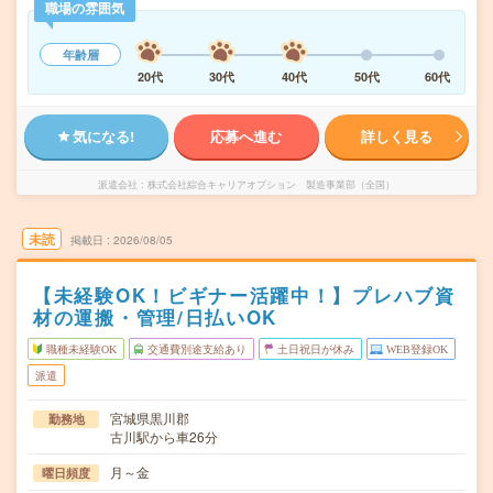
職場の雰囲気
年齢層
20代
30代
40代
50代
60代
気になる!
応募へ進む
詳しく見る
派遣会社
株式会社綜合キャリアオプション 製造事業部（全国）
未読
掲載日
2026/08/05
【未経験OK！ビギナー活躍中！】プレハブ資
材の運搬・管理/日払いOK
職種未経験OK
交通費別途支給あり
土日祝日が休み
WEB登録OK
派遣
宮城県黒川郡
勤務地
古川駅から車26分
月～金
曜日頻度