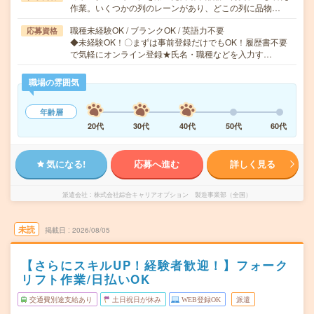
作業。いくつかの列のレーンがあり、どこの列に品物…
職種未経験OK / ブランクOK / 英語力不要
応募資格
◆未経験OK！〇まずは事前登録だけでもOK！履歴書不要
で気軽にオンライン登録★氏名・職種などを入力す…
職場の雰囲気
年齢層
20代
30代
40代
50代
60代
気になる!
応募へ進む
詳しく見る
派遣会社
株式会社綜合キャリアオプション 製造事業部（全国）
未読
掲載日
2026/08/05
【さらにスキルUP！経験者歓迎！】フォーク
リフト作業/日払いOK
交通費別途支給あり
土日祝日が休み
WEB登録OK
派遣