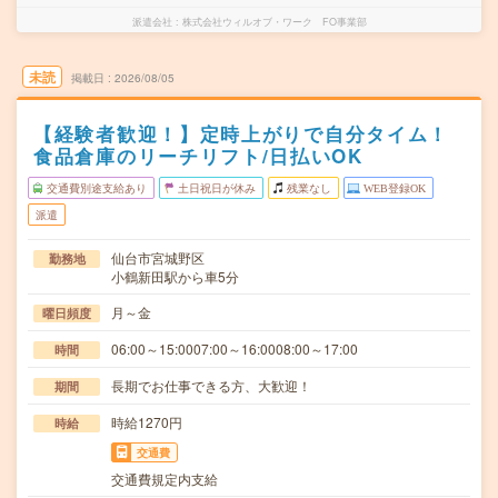
派遣会社
株式会社ウィルオブ・ワーク FO事業部
未読
掲載日
2026/08/05
【経験者歓迎！】定時上がりで自分タイム！
食品倉庫のリーチリフト/日払いOK
交通費別途支給あり
土日祝日が休み
残業なし
WEB登録OK
派遣
仙台市宮城野区
勤務地
小鶴新田駅から車5分
月～金
曜日頻度
06:00～15:0007:00～16:0008:00～17:00
時間
長期でお仕事できる方、大歓迎！
期間
時給1270円
時給
交通費
交通費規定内支給