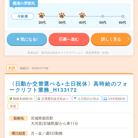
職場の雰囲気
年齢層
20代
30代
40代
50代
60代
気になる!
応募へ進む
詳しく見る
派遣会社
株式会社綜合キャリアオプション 製造事業部（全国）
未読
掲載日
2026/07/08
〈日勤か交替選べる×土日祝休〉高時給のフォ
ークリフト業務_H133172
職種未経験OK
交通費別途支給あり
土日祝日が休み
WEB登録OK
派遣
宮城県柴田郡
勤務地
大河原(宮城県)駅から車11分
月～金／週5日勤務
曜日頻度