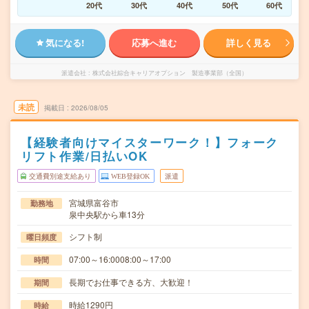
20代
30代
40代
50代
60代
気になる!
応募へ進む
詳しく見る
派遣会社
株式会社綜合キャリアオプション 製造事業部（全国）
未読
掲載日
2026/08/05
【経験者向けマイスターワーク！】フォーク
リフト作業/日払いOK
交通費別途支給あり
WEB登録OK
派遣
宮城県富谷市
勤務地
泉中央駅から車13分
シフト制
曜日頻度
07:00～16:0008:00～17:00
時間
長期でお仕事できる方、大歓迎！
期間
時給1290円
時給