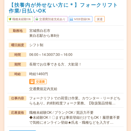
【扶養内が外せない方に＊】フォークリフト
作業/日払いOK
職種未経験OK
交通費別途支給あり
WEB登録OK
派遣
宮城県白石市
勤務地
東白石駅から車8分
シフト制
曜日頻度
06:00～14:3007:30～16:00
時間
長期でお仕事できる方、大歓迎！
期間
時給1460円
時給
交通費
交通費規定内支給
フォークリフトでの荷受け作業。カウンター・リーチどち
仕事内容
らもあり。約8割程度フォーク業務。【取扱製品情報…
職種未経験OK / ブランクOK / 英語力不要
応募資格
◆未経験OK！〇まずは事前登録だけでもOK！履歴書不要
で気軽にオンライン登録★氏名・職種などを入力す…