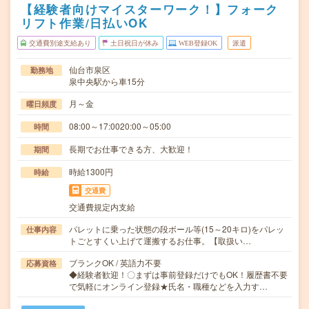
【経験者向けマイスターワーク！】フォーク
リフト作業/日払いOK
交通費別途支給あり
土日祝日が休み
WEB登録OK
派遣
仙台市泉区
勤務地
泉中央駅から車15分
月～金
曜日頻度
08:00～17:0020:00～05:00
時間
長期でお仕事できる方、大歓迎！
期間
時給1300円
時給
交通費
交通費規定内支給
パレットに乗った状態の段ボール等(15～20キロ)をパレッ
仕事内容
トごとすくい上げて運搬するお仕事。【取扱い…
ブランクOK / 英語力不要
応募資格
◆経験者歓迎！〇まずは事前登録だけでもOK！履歴書不要
で気軽にオンライン登録★氏名・職種などを入力す…