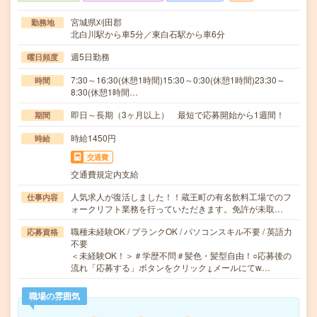
宮城県刈田郡
勤務地
北白川駅から車5分／東白石駅から車6分
週5日勤務
曜日頻度
7:30～16:30(休憩1時間)15:30～0:30(休憩1時間)23:30～
時間
8:30(休憩1時間…
即日～長期（3ヶ月以上） 最短で応募開始から1週間！
期間
時給1450円
時給
交通費
交通費規定内支給
人気求人が復活しました！！蔵王町の有名飲料工場でのフ
仕事内容
ォークリフト業務を行っていただきます。免許が未取…
職種未経験OK / ブランクOK / パソコンスキル不要 / 英語力
応募資格
不要
＜未経験OK！＞＃学歴不問＃髪色・髪型自由！○応募後の
流れ「応募する」ボタンをクリック↓メールにてw…
職場の雰囲気