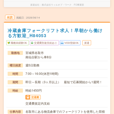
派遣会社
株式会社ウィルオブ・ワーク FO事業部
未読
掲載日
2026/06/14
冷蔵倉庫フォークリフト求人！早朝から働け
る方歓迎_H84053
職種未経験OK
交通費別途支給あり
WEB登録OK
派遣
宮城県名取市
勤務地
南仙台駅から車8分
週5日勤務
曜日頻度
7:00～16:00(休憩1時間)
時間
即日～長期（3ヶ月以上） 最短で応募開始から1週間！
期間
時給1450円
時給
交通費
交通費規定内支給
名取市にある物流倉庫でのフォークリフトを使用した荷積
仕事内容