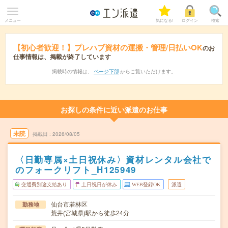
メニュー
気になる!
ログイン
検索
【初心者歓迎！】プレハブ資材の運搬・管理/日払いOK
のお
仕事情報は、掲載が終了しています
掲載時の情報は、
ページ下部
からご覧いただけます。
お探しの条件に近い派遣のお仕事
未読
掲載日
2026/08/05
〈日勤専属×土日祝休み〉資材レンタル会社で
のフォークリフト_H125949
交通費別途支給あり
土日祝日が休み
WEB登録OK
派遣
仙台市若林区
勤務地
荒井(宮城県)駅から徒歩24分