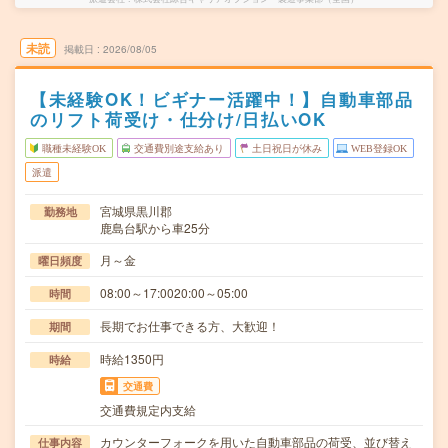
未読
掲載日
2026/08/05
【未経験OK！ビギナー活躍中！】自動車部品
のリフト荷受け・仕分け/日払いOK
職種未経験OK
交通費別途支給あり
土日祝日が休み
WEB登録OK
派遣
宮城県黒川郡
勤務地
鹿島台駅から車25分
月～金
曜日頻度
08:00～17:0020:00～05:00
時間
長期でお仕事できる方、大歓迎！
期間
時給1350円
時給
交通費
交通費規定内支給
カウンターフォークを用いた自動車部品の荷受、並び替え
仕事内容