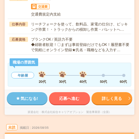
交通費
交通費規定内支給
リーチフォークを使って、飲料品、家電の仕分け、ピッキ
仕事内容
ング作業！・トラックからの積卸し作業・パレットへ…
ブランクOK / 英語力不要
応募資格
◆経験者歓迎！〇まずは事前登録だけでもOK！履歴書不要
で気軽にオンライン登録★氏名・職種などを入力す…
職場の雰囲気
年齢層
20代
30代
40代
50代
60代
気になる!
応募へ進む
詳しく見る
派遣会社
株式会社綜合キャリアオプション 製造事業部（全国）
未読
掲載日
2026/08/05