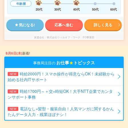
年齢層
20代
30代
40代
50代
60代
気になる!
応募へ進む
詳しく見る
派遣会社
株式会社ウィルオブ・ワーク FO事業部
8月6日(木)
新着!
お仕事
★
トピックス
事務局注目の
時給2000円！スマホ操作が得意ならOK！未経験から
NEW
始める社内ITサポート
時給1700円～＋交×時短OK！大手NTT企業でカンタ
NEW
ンサポート事務
電話なし×髪型・服装自由！人気マンガに関するかん
NEW
たんデータ入力・残業ほぼナシ！