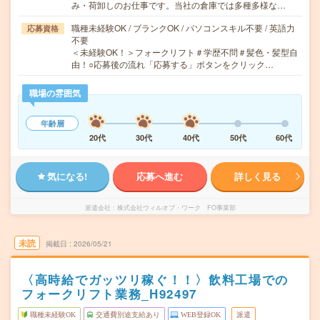
み・荷卸しのお仕事です。当社の倉庫では多種多様な…
職種未経験OK / ブランクOK / パソコンスキル不要 / 英語力
応募資格
不要
＜未経験OK！＞フォークリフト＃学歴不問＃髪色・髪型自
由！○応募後の流れ「応募する」ボタンをクリック…
職場の雰囲気
年齢層
20代
30代
40代
50代
60代
気になる!
応募へ進む
詳しく見る
派遣会社
株式会社ウィルオブ・ワーク FO事業部
未読
掲載日
2026/05/21
〈高時給でガッツリ稼ぐ！！〉飲料工場での
フォークリフト業務_H92497
職種未経験OK
交通費別途支給あり
WEB登録OK
派遣