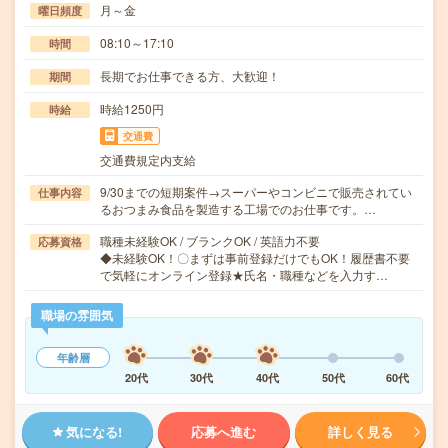
月～金
曜日頻度
08:10～17:10
時間
長期でお仕事できる方、大歓迎！
期間
時給1250円
時給
交通費
交通費規定内支給
9/30までの短期案件→スーパーやコンビニで販売されてい
仕事内容
るおつまみ食品を製造する工場でのお仕事です。…
職種未経験OK / ブランクOK / 英語力不要
応募資格
◆未経験OK！〇まずは事前登録だけでもOK！履歴書不要
で気軽にオンライン登録★氏名・職種などを入力す…
職場の雰囲気
年齢層
20代
30代
40代
50代
60代
気になる!
応募へ進む
詳しく見る