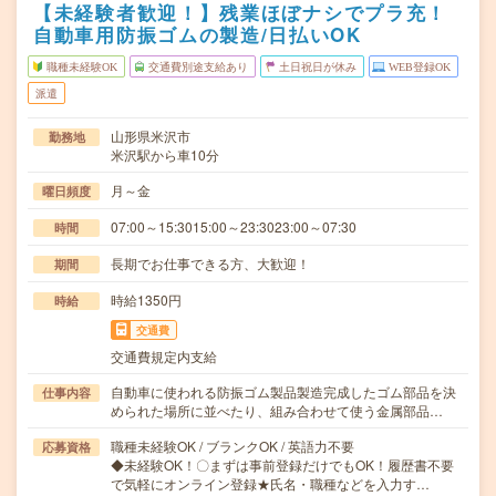
【未経験者歓迎！】残業ほぼナシでプラ充！
自動車用防振ゴムの製造/日払いOK
職種未経験OK
交通費別途支給あり
土日祝日が休み
WEB登録OK
派遣
山形県米沢市
勤務地
米沢駅から車10分
月～金
曜日頻度
07:00～15:3015:00～23:3023:00～07:30
時間
長期でお仕事できる方、大歓迎！
期間
時給1350円
時給
交通費
交通費規定内支給
自動車に使われる防振ゴム製品製造完成したゴム部品を決
仕事内容
められた場所に並べたり、組み合わせて使う金属部品…
職種未経験OK / ブランクOK / 英語力不要
応募資格
◆未経験OK！〇まずは事前登録だけでもOK！履歴書不要
で気軽にオンライン登録★氏名・職種などを入力す…