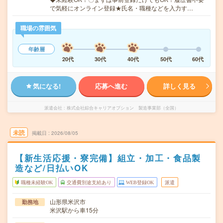
で気軽にオンライン登録★氏名・職種などを入力す…
職場の雰囲気
年齢層
20代
30代
40代
50代
60代
気になる!
応募へ進む
詳しく見る
派遣会社
株式会社綜合キャリアオプション 製造事業部（全国）
未読
掲載日
2026/08/05
【新生活応援・寮完備】組立・加工・食品製
造など/日払いOK
職種未経験OK
交通費別途支給あり
WEB登録OK
派遣
山形県米沢市
勤務地
米沢駅から車15分