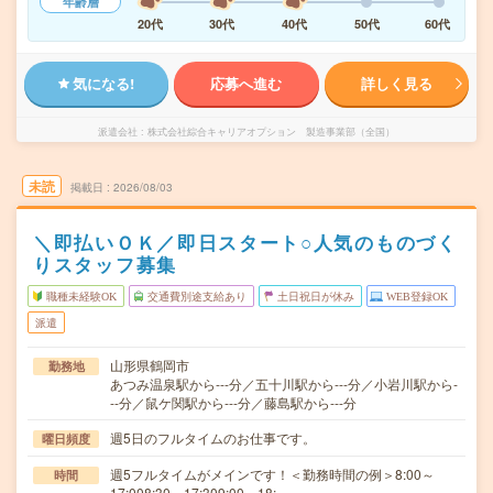
年齢層
20代
30代
40代
50代
60代
気になる!
応募へ進む
詳しく見る
派遣会社
株式会社綜合キャリアオプション 製造事業部（全国）
未読
掲載日
2026/08/03
＼即払いＯＫ／即日スタート○人気のものづく
りスタッフ募集
職種未経験OK
交通費別途支給あり
土日祝日が休み
WEB登録OK
派遣
山形県鶴岡市
勤務地
あつみ温泉駅から---分／五十川駅から---分／小岩川駅から-
--分／鼠ケ関駅から---分／藤島駅から---分
週5日のフルタイムのお仕事です。
曜日頻度
週5フルタイムがメインです！＜勤務時間の例＞8:00～
時間
17:008:30～17:309:00～18:…