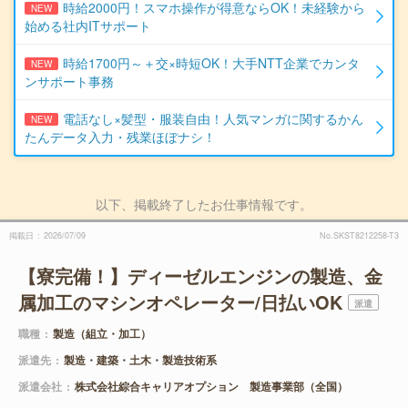
時給2000円！スマホ操作が得意ならOK！未経験から
NEW
始める社内ITサポート
時給1700円～＋交×時短OK！大手NTT企業でカンタ
NEW
ンサポート事務
電話なし×髪型・服装自由！人気マンガに関するかん
NEW
たんデータ入力・残業ほぼナシ！
以下、掲載終了したお仕事情報です。
掲載日
2026/07/09
No.SKST8212258-T3
【寮完備！】ディーゼルエンジンの製造、金
属加工のマシンオペレーター/日払いOK
派遣
職種
製造（組立・加工）
派遣先
製造・建築・土木・製造技術系
派遣会社
株式会社綜合キャリアオプション 製造事業部（全国）