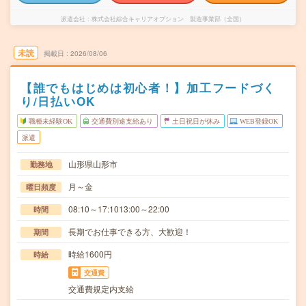
派遣会社
株式会社綜合キャリアオプション 製造事業部（全国）
未読
掲載日
2026/08/06
【誰でもはじめは初心者！】加工フードづく
り/日払いOK
職種未経験OK
交通費別途支給あり
土日祝日が休み
WEB登録OK
派遣
山形県山形市
勤務地
月～金
曜日頻度
08:10～17:1013:00～22:00
時間
長期でお仕事できる方、大歓迎！
期間
時給1600円
時給
交通費
交通費規定内支給