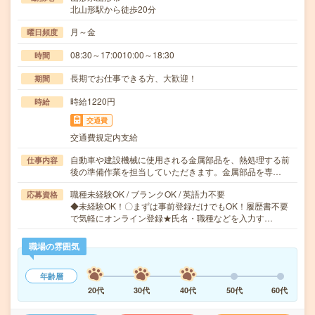
北山形駅から徒歩20分
月～金
曜日頻度
08:30～17:0010:00～18:30
時間
長期でお仕事できる方、大歓迎！
期間
時給1220円
時給
交通費
交通費規定内支給
自動車や建設機械に使用される金属部品を、熱処理する前
仕事内容
後の準備作業を担当していただきます。金属部品を専…
職種未経験OK / ブランクOK / 英語力不要
応募資格
◆未経験OK！〇まずは事前登録だけでもOK！履歴書不要
で気軽にオンライン登録★氏名・職種などを入力す…
職場の雰囲気
年齢層
20代
30代
40代
50代
60代