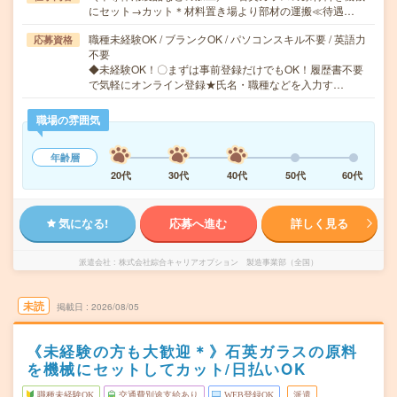
にセット→カット＊材料置き場より部材の運搬≪待遇…
職種未経験OK / ブランクOK / パソコンスキル不要 / 英語力
応募資格
不要
◆未経験OK！〇まずは事前登録だけでもOK！履歴書不要
で気軽にオンライン登録★氏名・職種などを入力す…
職場の雰囲気
年齢層
20代
30代
40代
50代
60代
気になる!
応募へ進む
詳しく見る
派遣会社
株式会社綜合キャリアオプション 製造事業部（全国）
未読
掲載日
2026/08/05
《未経験の方も大歓迎＊》石英ガラスの原料
を機械にセットしてカット/日払いOK
職種未経験OK
交通費別途支給あり
WEB登録OK
派遣