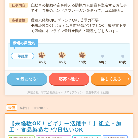
自動車の振動や音を抑える防振ゴム部品を製造するお仕事
仕事内容
です。専用のハンドスプレーガンを使って、ゴム部品…
職種未経験OK / ブランクOK / 英語力不要
応募資格
◆未経験OK！〇まずは事前登録だけでもOK！履歴書不要
で気軽にオンライン登録★氏名・職種などを入力す…
職場の雰囲気
年齢層
20代
30代
40代
50代
60代
気になる!
応募へ進む
詳しく見る
派遣会社
株式会社綜合キャリアオプション 製造事業部（全国）
未読
掲載日
2026/08/05
【未経験OK！ビギナー活躍中！】組立・加
工・食品製造など/日払いOK