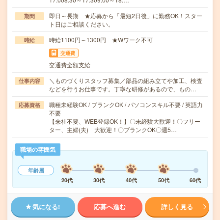
即日～長期 ★応募から「最短2日後」に勤務OK！スター
期間
ト日はご相談ください。
時給1100円～1300円 ★Wワーク不可
時給
交通費
交通費全額支給
＼ものづくりスタッフ募集／部品の組み立てや加工、検査
仕事内容
などを行うお仕事です。丁寧な研修があるので、もの…
職種未経験OK / ブランクOK / パソコンスキル不要 / 英語力
応募資格
不要
【来社不要、WEB登録OK！】〇未経験大歓迎！〇フリー
ター、主婦(夫) 大歓迎！〇ブランクOK〇週5…
職場の雰囲気
年齢層
20代
30代
40代
50代
60代
気になる!
応募へ進む
詳しく見る