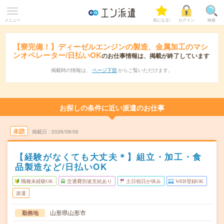
メニュー
気になる!
ログイン
検索
【寮完備！】ディーゼルエンジンの製造、金属加工のマシ
ンオペレーター/日払いOK
のお仕事情報は、掲載が終了しています
掲載時の情報は、
ページ下部
からご覧いただけます。
お探しの条件に近い派遣のお仕事
未読
掲載日
2026/08/06
【経験がなくても大丈夫＊】組立・加工・食
品製造など/日払いOK
職種未経験OK
交通費別途支給あり
土日祝日が休み
WEB登録OK
派遣
山形県山形市
勤務地