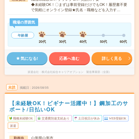
◆未経験OK！〇まずは事前登録だけでもOK！履歴書不要
で気軽にオンライン登録★氏名・職種などを入力す…
職場の雰囲気
年齢層
20代
30代
40代
50代
60代
気になる!
応募へ進む
詳しく見る
派遣会社
株式会社綜合キャリアオプション 製造事業部（全国）
未読
掲載日
2026/08/05
【未経験OK！ビギナー活躍中！】鋼加工のサ
ポート/日払いOK
職種未経験OK
交通費別途支給あり
土日祝日が休み
WEB登録OK
派遣
山形県山形市
勤務地