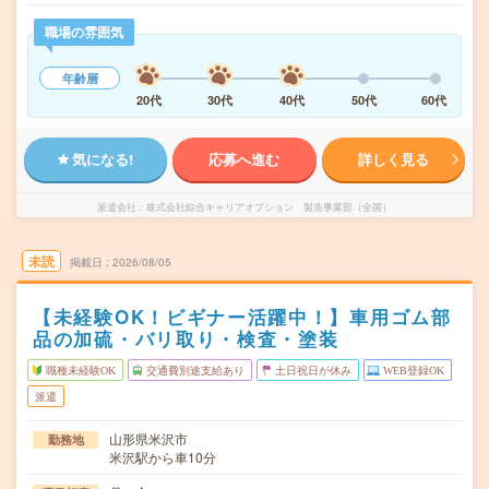
職場の雰囲気
年齢層
20代
30代
40代
50代
60代
気になる!
応募へ進む
詳しく見る
派遣会社
株式会社綜合キャリアオプション 製造事業部（全国）
未読
掲載日
2026/08/05
【未経験OK！ビギナー活躍中！】車用ゴム部
品の加硫・バリ取り・検査・塗装
職種未経験OK
交通費別途支給あり
土日祝日が休み
WEB登録OK
派遣
山形県米沢市
勤務地
米沢駅から車10分