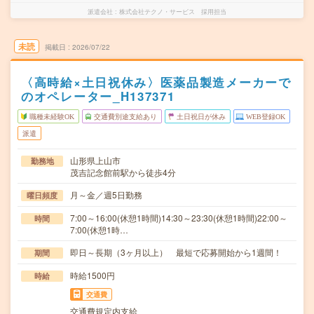
派遣会社
株式会社テクノ・サービス 採用担当
未読
掲載日
2026/07/22
〈高時給×土日祝休み〉医薬品製造メーカーで
のオペレーター_H137371
職種未経験OK
交通費別途支給あり
土日祝日が休み
WEB登録OK
派遣
山形県上山市
勤務地
茂吉記念館前駅から徒歩4分
月～金／週5日勤務
曜日頻度
7:00～16:00(休憩1時間)14:30～23:30(休憩1時間)22:00～
時間
7:00(休憩1時…
即日～長期（3ヶ月以上） 最短で応募開始から1週間！
期間
時給1500円
時給
交通費
交通費規定内支給