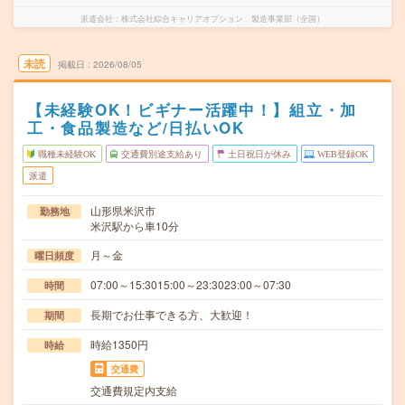
派遣会社
株式会社綜合キャリアオプション 製造事業部（全国）
未読
掲載日
2026/08/05
【未経験OK！ビギナー活躍中！】組立・加
工・食品製造など/日払いOK
職種未経験OK
交通費別途支給あり
土日祝日が休み
WEB登録OK
派遣
山形県米沢市
勤務地
米沢駅から車10分
月～金
曜日頻度
07:00～15:3015:00～23:3023:00～07:30
時間
長期でお仕事できる方、大歓迎！
期間
時給1350円
時給
交通費
交通費規定内支給