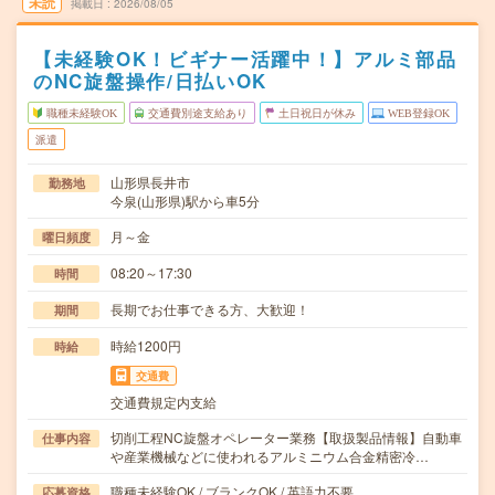
未読
掲載日
2026/08/05
【未経験OK！ビギナー活躍中！】アルミ部品
のNC旋盤操作/日払いOK
職種未経験OK
交通費別途支給あり
土日祝日が休み
WEB登録OK
派遣
山形県長井市
勤務地
今泉(山形県)駅から車5分
月～金
曜日頻度
08:20～17:30
時間
長期でお仕事できる方、大歓迎！
期間
時給1200円
時給
交通費
交通費規定内支給
切削工程NC旋盤オペレーター業務【取扱製品情報】自動車
仕事内容
や産業機械などに使われるアルミニウム合金精密冷…
職種未経験OK / ブランクOK / 英語力不要
応募資格