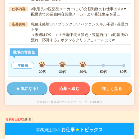
○取引先の医薬品メーカーにて3交替勤務のお仕事です○▼
仕事内容
配属先での業務内容製薬メーカーより受託生産を受…
職種未経験OK / ブランクOK / パソコンスキル不要 / 英語力
応募資格
不要
＜未経験OK！＞＃学歴不問＃髪色・髪型自由！○応募後の
流れ「応募する」ボタンをクリック↓メールにてw…
職場の雰囲気
年齢層
20代
30代
40代
50代
60代
気になる!
応募へ進む
詳しく見る
派遣会社
株式会社ウィルオブ・ワーク FO事業部
8月6日(木)
新着!
お仕事
★
トピックス
事務局注目の