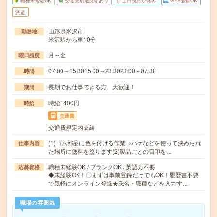
職種未経験OK
交通費別途支給あり
土日祝日が休み
WEB登録OK
派遣
山形県米沢市
勤務地
米沢駅から車10分
月～金
曜日頻度
07:00～15:3015:00～23:3023:00～07:30
時間
長期でお仕事できる方、大歓迎！
期間
時給1400円
時給
交通費
交通費規定内支給
(1)ゴム部品に色を付ける作業→ハケなどを使って決められ
仕事内容
た場所に塗料を塗ります(2)製品ごとの目印を…
職種未経験OK / ブランクOK / 英語力不要
応募資格
◆未経験OK！〇まずは事前登録だけでもOK！履歴書不要
で気軽にオンライン登録★氏名・職種などを入力す…
職場の雰囲気