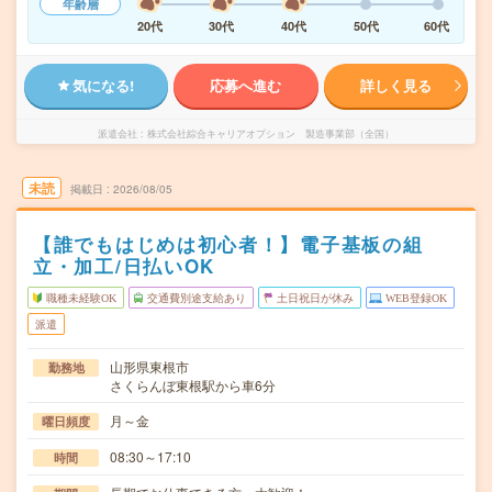
年齢層
20代
30代
40代
50代
60代
気になる!
応募へ進む
詳しく見る
派遣会社
株式会社綜合キャリアオプション 製造事業部（全国）
未読
掲載日
2026/08/05
【誰でもはじめは初心者！】電子基板の組
立・加工/日払いOK
職種未経験OK
交通費別途支給あり
土日祝日が休み
WEB登録OK
派遣
山形県東根市
勤務地
さくらんぼ東根駅から車6分
月～金
曜日頻度
08:30～17:10
時間