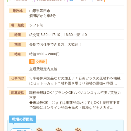
山形県酒田市
勤務地
酒田駅から車8分
シフト制
曜日頻度
(2交替)8:30～17:10、16:30～翌1:10
時間
長期でお仕事できる方、大歓迎！
期間
時給1600～2000円
時給
交通費
交通費規定内支給
＼半導体用製品などの加工／＊石英ガラスの原材料を機械
仕事内容
にセット→カット＊材料置き場より部材の運搬≪待遇…
職種未経験OK / ブランクOK / パソコンスキル不要 / 英語力
応募資格
不要
◆未経験OK！〇まずは事前登録だけでもOK！履歴書不要
で気軽にオンライン登録★氏名・職種などを入力す…
職場の雰囲気