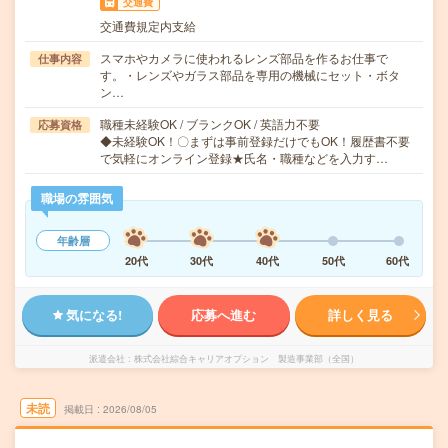
交通費
交通費規定内支給
スマホやカメラに使われるレンズ部品を作るお仕事で
仕事内容
す。・レンズやガラス部品を専用の機械にセット・ボタ
ン…
職種未経験OK / ブランクOK / 英語力不要
応募資格
◆未経験OK！〇まずは事前登録だけでもOK！履歴書不要
で気軽にオンライン登録★氏名・職種などを入力す…
職場の雰囲気
年齢層
20代
30代
40代
50代
60代
気になる!
応募へ進む
詳しく見る
派遣会社
株式会社綜合キャリアオプション 製造事業部（全国）
未読
掲載日
2026/08/05