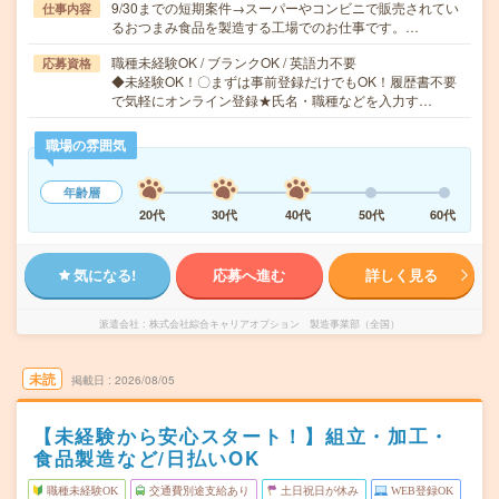
9/30までの短期案件→スーパーやコンビニで販売されてい
仕事内容
るおつまみ食品を製造する工場でのお仕事です。…
職種未経験OK / ブランクOK / 英語力不要
応募資格
◆未経験OK！〇まずは事前登録だけでもOK！履歴書不要
で気軽にオンライン登録★氏名・職種などを入力す…
職場の雰囲気
年齢層
20代
30代
40代
50代
60代
気になる!
応募へ進む
詳しく見る
派遣会社
株式会社綜合キャリアオプション 製造事業部（全国）
未読
掲載日
2026/08/05
【未経験から安心スタート！】組立・加工・
食品製造など/日払いOK
職種未経験OK
交通費別途支給あり
土日祝日が休み
WEB登録OK