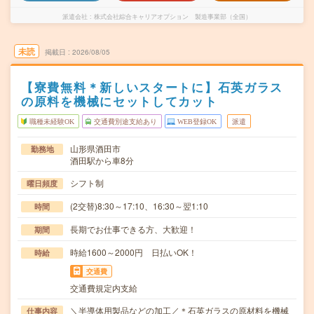
派遣会社
株式会社綜合キャリアオプション 製造事業部（全国）
未読
掲載日
2026/08/05
【寮費無料＊新しいスタートに】石英ガラス
の原料を機械にセットしてカット
職種未経験OK
交通費別途支給あり
WEB登録OK
派遣
山形県酒田市
勤務地
酒田駅から車8分
シフト制
曜日頻度
(2交替)8:30～17:10、16:30～翌1:10
時間
長期でお仕事できる方、大歓迎！
期間
時給1600～2000円 日払いOK！
時給
交通費
交通費規定内支給
＼半導体用製品などの加工／＊石英ガラスの原材料を機械
仕事内容