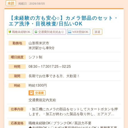
未読
掲載日
2026/08/05
【未経験の方も安心○】カメラ部品のセット・
エア洗浄・目視検査/日払いOK
職種未経験OK
交通費別途支給あり
WEB登録OK
派遣
山形県米沢市
勤務地
米沢駅から車9分
シフト制
曜日頻度
08:30～17:3017:25～02:25
時間
長期でお仕事できる方、大歓迎！
期間
時給1300円
時給
交通費
交通費規定内支給
・加工機にカメラの部品をセットしてスタートボタンを押
仕事内容
します。・加工が終わった製品を取り外し、エアスプ…
職種未経験OK / ブランクOK / 英語力不要
応募資格
◆未経験OK！〇まずは事前登録だけでもOK！履歴書不要