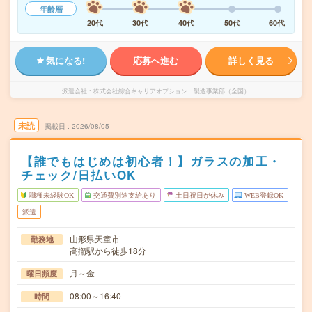
年齢層
20代
30代
40代
50代
60代
気になる!
応募へ進む
詳しく見る
派遣会社
株式会社綜合キャリアオプション 製造事業部（全国）
未読
掲載日
2026/08/05
【誰でもはじめは初心者！】ガラスの加工・
チェック/日払いOK
職種未経験OK
交通費別途支給あり
土日祝日が休み
WEB登録OK
派遣
山形県天童市
勤務地
高擶駅から徒歩18分
月～金
曜日頻度
08:00～16:40
時間