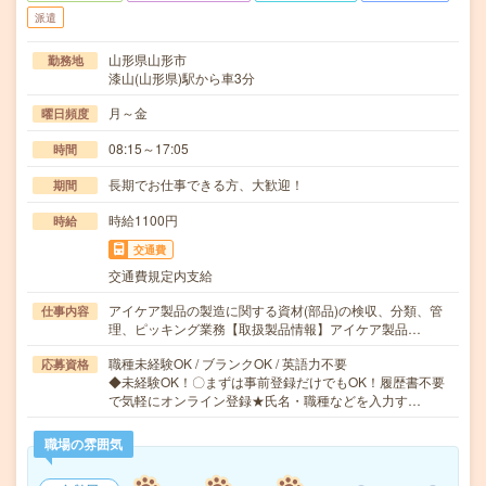
派遣
山形県山形市
勤務地
漆山(山形県)駅から車3分
月～金
曜日頻度
08:15～17:05
時間
長期でお仕事できる方、大歓迎！
期間
時給1100円
時給
交通費
交通費規定内支給
アイケア製品の製造に関する資材(部品)の検収、分類、管
仕事内容
理、ピッキング業務【取扱製品情報】アイケア製品…
職種未経験OK / ブランクOK / 英語力不要
応募資格
◆未経験OK！〇まずは事前登録だけでもOK！履歴書不要
で気軽にオンライン登録★氏名・職種などを入力す…
職場の雰囲気