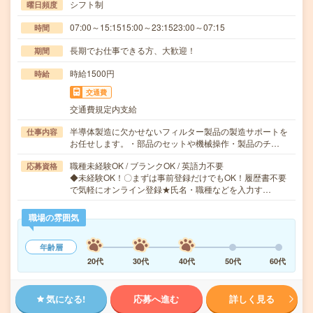
シフト制
曜日頻度
07:00～15:1515:00～23:1523:00～07:15
時間
長期でお仕事できる方、大歓迎！
期間
時給1500円
時給
交通費
交通費規定内支給
半導体製造に欠かせないフィルター製品の製造サポートを
仕事内容
お任せします。・部品のセットや機械操作・製品のチ…
職種未経験OK / ブランクOK / 英語力不要
応募資格
◆未経験OK！〇まずは事前登録だけでもOK！履歴書不要
で気軽にオンライン登録★氏名・職種などを入力す…
職場の雰囲気
年齢層
20代
30代
40代
50代
60代
気になる!
応募へ進む
詳しく見る