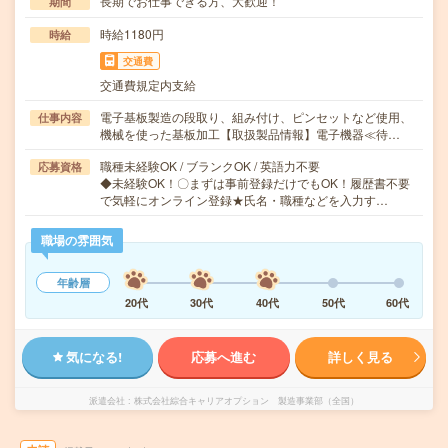
長期でお仕事できる方、大歓迎！
期間
時給1180円
時給
交通費
交通費規定内支給
電子基板製造の段取り、組み付け、ピンセットなど使用、
仕事内容
機械を使った基板加工【取扱製品情報】電子機器≪待…
職種未経験OK / ブランクOK / 英語力不要
応募資格
◆未経験OK！〇まずは事前登録だけでもOK！履歴書不要
で気軽にオンライン登録★氏名・職種などを入力す…
職場の雰囲気
年齢層
20代
30代
40代
50代
60代
気になる!
応募へ進む
詳しく見る
派遣会社
株式会社綜合キャリアオプション 製造事業部（全国）