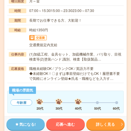
月～金
曜日頻度
07:00～15:3015:00～23:3023:00～07:30
時間
長期でお仕事できる方、大歓迎！
期間
時給1350円
時給
交通費
交通費規定内支給
(1)加硫工程、金具セット、加硫機械作業、バリ取り、目視
仕事内容
検査等(2)塗装ハンド.識別、検査【取扱製品…
職種未経験OK / ブランクOK / 英語力不要
応募資格
◆未経験OK！〇まずは事前登録だけでもOK！履歴書不要
で気軽にオンライン登録★氏名・職種などを入力す…
職場の雰囲気
年齢層
20代
30代
40代
50代
60代
気になる!
応募へ進む
詳しく見る