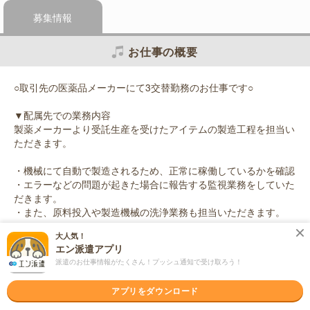
募集情報
お仕事の概要
○取引先の医薬品メーカーにて3交替勤務のお仕事です○
▼配属先での業務内容
製薬メーカーより受託生産を受けたアイテムの製造工程を担当い
ただきます。
・機械にて自動で製造されるため、正常に稼働しているかを確認
・エラーなどの問題が起きた場合に報告する監視業務をしていた
だきます。
・また、原料投入や製造機械の洗浄業務も担当いただきます。
大人気！
※クリーンルーム内でのお仕事になります
エン派遣アプリ
派遣のお仕事情報がたくさん！プッシュ通知で受け取ろう！
応募資格
職種未経験OK / ブランクOK / 英語力不要
アプリをダウンロード
＜未経験OK！＞