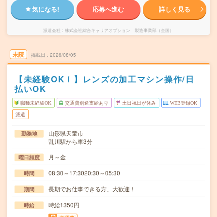
気になる!
応募へ進む
詳しく見る
派遣会社
株式会社綜合キャリアオプション 製造事業部（全国）
未読
掲載日
2026/08/05
【未経験OK！】レンズの加工マシン操作/日
払いOK
職種未経験OK
交通費別途支給あり
土日祝日が休み
WEB登録OK
派遣
山形県天童市
勤務地
乱川駅から車3分
月～金
曜日頻度
08:30～17:3020:30～05:30
時間
長期でお仕事できる方、大歓迎！
期間
時給1350円
時給