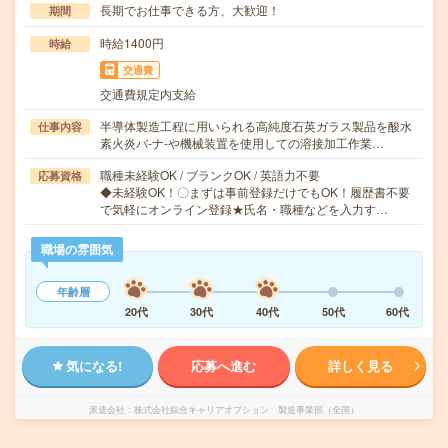
長期でお仕事できる方、大歓迎！
期間
時給1400円
時給
交通費
交通費規定内支給
半導体製造工程に用いられる高純度石英ガラス製品を酸水
仕事内容
素火炎バ-ナ-や機械装置を使用しての溶接加工作業…
職種未経験OK / ブランクOK / 英語力不要
応募資格
◆未経験OK！〇まずは事前登録だけでもOK！履歴書不要
で気軽にオンライン登録★氏名・職種などを入力す…
職場の雰囲気
年齢層
20代
30代
40代
50代
60代
気になる!
応募へ進む
詳しく見る
派遣会社
株式会社綜合キャリアオプション 製造事業部（全国）