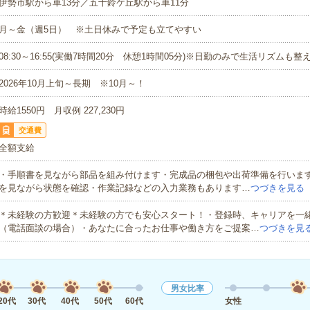
伊勢市駅から車13分／五十鈴ケ丘駅から車11分
月～金（週5日） ※土日休みで予定も立てやすい
08:30～16:55(実働7時間20分 休憩1時間05分)※日勤のみで生活リズムも整
2026年10月上旬～長期 ※10月～！
時給1550円 月収例 227,230円
交通費
全額支給
・手順書を見ながら部品を組み付けます・完成品の梱包や出荷準備を行いま
を見ながら状態を確認・作業記録などの入力業務もあります…
つづきを見る
＊未経験の方歓迎＊未経験の方でも安心スタート！・登録時、キャリアを一
（電話面談の場合）・あなたに合ったお仕事や働き方をご提案…
つづきを見
男女比率
20代
30代
40代
50代
60代
女性