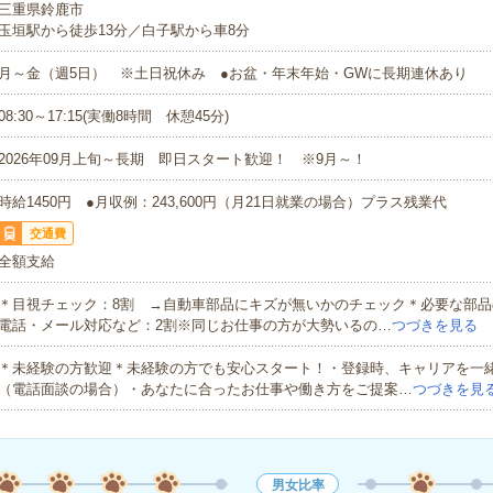
三重県鈴鹿市
玉垣駅から徒歩13分／白子駅から車8分
月～金（週5日） ※土日祝休み ●お盆・年末年始・GWに長期連休あり
08:30～17:15(実働8時間 休憩45分)
2026年09月上旬～長期 即日スタート歓迎！ ※9月～！
時給1450円 ●月収例：243,600円（月21日就業の場合）プラス残業代
交通費
全額支給
＊目視チェック：8割 →自動車部品にキズが無いかのチェック＊必要な部品
電話・メール対応など：2割※同じお仕事の方が大勢いるの…
つづきを見る
＊未経験の方歓迎＊未経験の方でも安心スタート！・登録時、キャリアを一
（電話面談の場合）・あなたに合ったお仕事や働き方をご提案…
つづきを見
男女比率