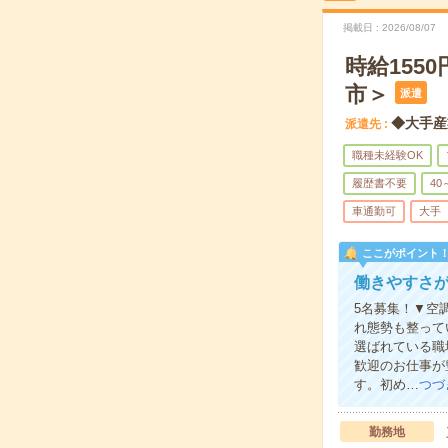
掲載日
2026/08/07
時給15
市＞
派遣
◆大手産
派遣先
職種未経験OK
履歴書不要
40
車通勤可
大手
ここがポイント
働きやすさ
5名募集！▼空
れ態勢も整って
選ばれている職
歓迎のお仕事が
す。初め…
つづ
勤務地