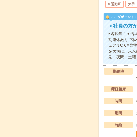
車通勤可
大手
ここがポイント
＜社員の方
5名募集！▼習
期連休ありで私
ュアルOK＊髪
を大切に、未来
見！夜間・土曜
勤務地
曜日頻度
時間
期間
時給