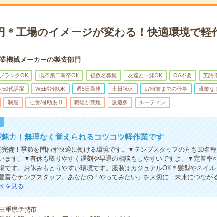
50円＊工場のイメージが変わる！快適環境で軽
業機械メーカーの製造部門
ブランクOK
既卒第二新卒OK
複数名募集
友達と一緒OK
OA不要
英語
～50代活躍
WEB登録OK
週5日勤務
土日祝休
17時前までの仕事
残業な
制服
社食/補助あり
職場が禁煙
派遣多
ルーティン
！
が魅力！無理なく覚えられるコツコツ軽作業です
調完備！季節を問わず快適に働ける環境です。▼テンプスタッフの方も30名
います。▼有休も取りやすく遅刻や早退の相談もしやすいですよ。▼定着率○
場です。お休みもとりやすい環境です。服装はカジュアルOK＊髪型やネイル
豊富なテンプスタッフ。あなたの「やってみたい」を大切に、未来につなが
きを見る
三重県伊勢市