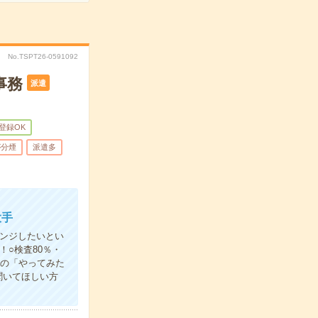
No.TSPT26-0591092
事務
派遣
B登録OK
が分煙
派遣多
大手
ンジしたいとい
○検査80％・
たの「やってみた
聞いてほしい方