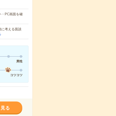
・PC画面を確
緒に考える面談
る
男性
コツコツ
く見る