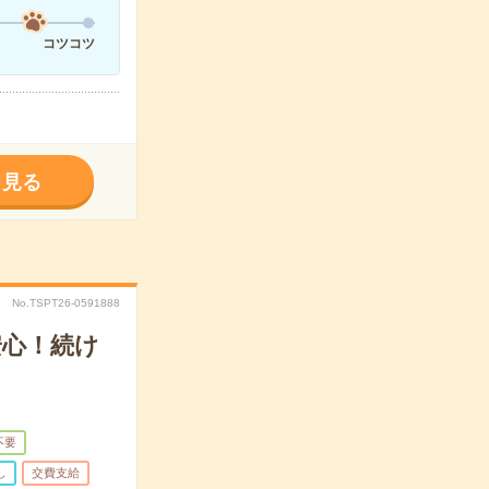
コツコツ
く見る
No.TSPT26-0591888
安心！続け
不要
し
交費支給