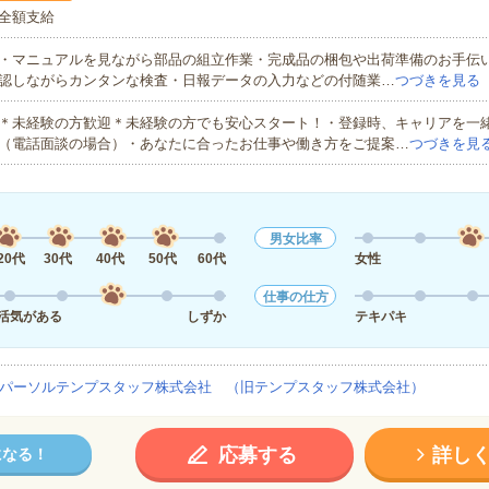
全額支給
・マニュアルを見ながら部品の組立作業・完成品の梱包や出荷準備のお手伝い
認しながらカンタンな検査・日報データの入力などの付随業…
つづきを見る
＊未経験の方歓迎＊未経験の方でも安心スタート！・登録時、キャリアを一
（電話面談の場合）・あなたに合ったお仕事や働き方をご提案…
つづきを見
男女比率
20代
30代
40代
50代
60代
女性
仕事の仕方
活気がある
しずか
テキパキ
パーソルテンプスタッフ株式会社 （旧テンプスタッフ株式会社）
応募する
詳し
になる！