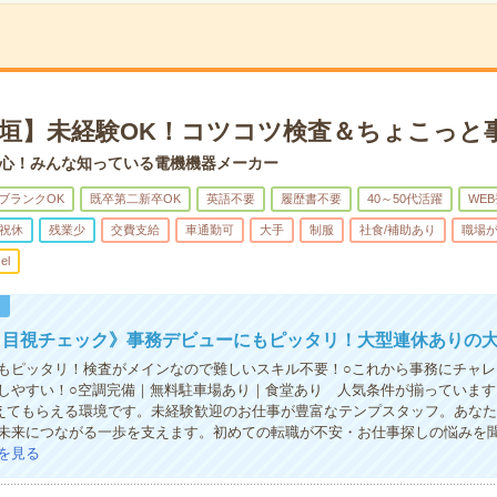
玉垣】未経験OK！コツコツ検査＆ちょこっと
心！みんな知っている電機機器メーカー
ブランクOK
既卒第二新卒OK
英語不要
履歴書不要
40～50代活躍
WE
祝休
残業少
交費支給
車通勤可
大手
制服
社食/補助あり
職場
el
！
！目視チェック》事務デビューにもピッタリ！大型連休ありの
もピッタリ！検査がメインなので難しいスキル不要！○これから事務にチャレ
しやすい！○空調完備｜無料駐車場あり｜食堂あり 人気条件が揃っています！
教えてもらえる環境です。未経験歓迎のお仕事が豊富なテンプスタッフ。あな
未来につながる一歩を支えます。初めての転職が不安・お仕事探しの悩みを
を見る