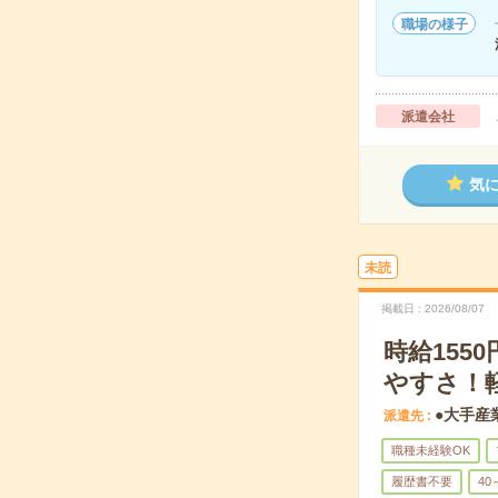
職場の様子
派遣会社
気
未読
掲載日
2026/08/07
時給15
やすさ！
●大手産
派遣先
職種未経験OK
履歴書不要
40