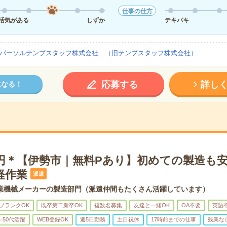
仕事の仕方
活気がある
しずか
テキパキ
パーソルテンプスタッフ株式会社 （旧テンプスタッフ株式会社）
応募する
詳し
になる！
50円＊【伊勢市｜無料Pあり】初めての製造も
軽作業
派遣
業機械メーカーの製造部門（派遣仲間もたくさん活躍しています）
ブランクOK
既卒第二新卒OK
複数名募集
友達と一緒OK
OA不要
英語
～50代活躍
WEB登録OK
週5日勤務
土日祝休
17時前までの仕事
残業な