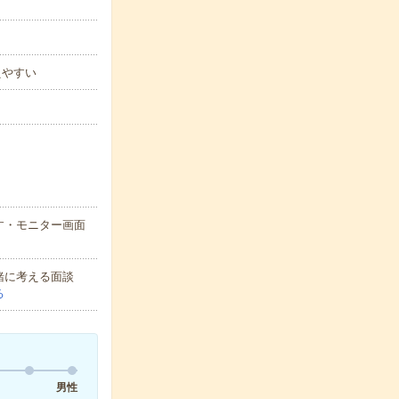
えやすい
す・モニター画面
緒に考える面談
る
男性