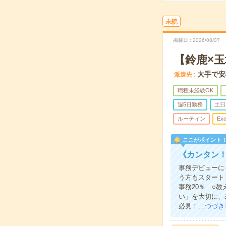
未読
掲載日
2026/08/07
【鈴鹿×
大手で安
派遣先
職種未経験OK
週5日勤務
土日
ルーティン
Exc
ここがポイント
《カンタン
事務デビューに
う方もスタート
事務20％ ○
い」を大切に、
必見！…
つづき