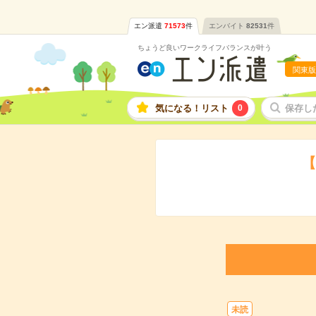
エン派遣
71573
件
エンバイト
82531
件
ちょうど良いワークライフバランスが叶う
関東版
気になる！リスト
0
保存し
【
未読