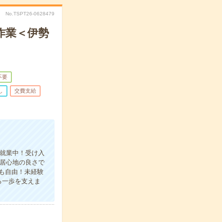
No.TSPT26-0628479
作業＜伊勢
不要
し
交費支給
程就業中！受け入
居心地の良さで
も自由！未経験
る一歩を支えま