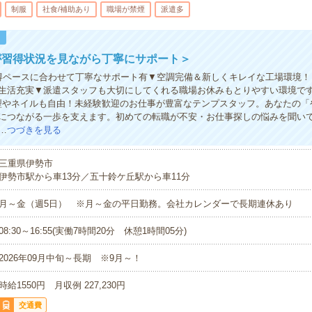
制服
社食/補助あり
職場が禁煙
派遣多
！
が習得状況を見ながら丁寧にサポート＞
得ペースに合わせて丁寧なサポート有▼空調完備＆新しくキレイな工場環境！
生活充実▼派遣スタッフも大切にしてくれる職場お休みもとりやすい環境で
型やネイルも自由！未経験歓迎のお仕事が豊富なテンプスタッフ。あなたの「
につながる一歩を支えます。初めての転職が不安・お仕事探しの悩みを聞い
…
つづきを見る
三重県伊勢市
伊勢市駅から車13分／五十鈴ケ丘駅から車11分
月～金（週5日） ※月～金の平日勤務。会社カレンダーで長期連休あり
08:30～16:55(実働7時間20分 休憩1時間05分)
2026年09月中旬～長期 ※9月～！
時給1550円 月収例 227,230円
交通費