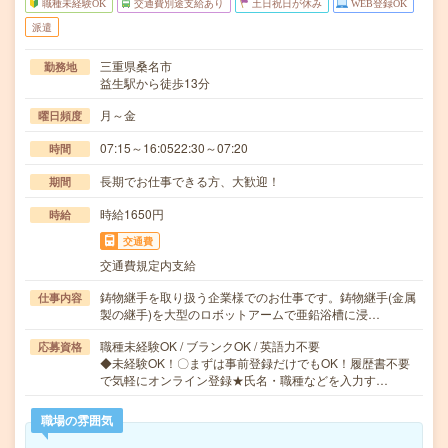
職種未経験OK
交通費別途支給あり
土日祝日が休み
WEB登録OK
派遣
三重県桑名市
勤務地
益生駅から徒歩13分
月～金
曜日頻度
07:15～16:0522:30～07:20
時間
長期でお仕事できる方、大歓迎！
期間
時給1650円
時給
交通費
交通費規定内支給
鋳物継手を取り扱う企業様でのお仕事です。鋳物継手(金属
仕事内容
製の継手)を大型のロボットアームで亜鉛浴槽に浸…
職種未経験OK / ブランクOK / 英語力不要
応募資格
◆未経験OK！〇まずは事前登録だけでもOK！履歴書不要
で気軽にオンライン登録★氏名・職種などを入力す…
職場の雰囲気