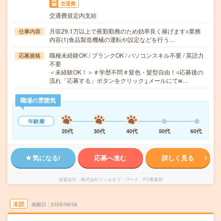
交通費
交通費規定内支給
月収29.1万以上で夜勤勤務のため効率良く稼げます○業務
仕事内容
内容(1)食品製造機械の運転や設定などを行う…
職種未経験OK / ブランクOK / パソコンスキル不要 / 英語力
応募資格
不要
＜未経験OK！＞＃学歴不問＃髪色・髪型自由！○応募後の
流れ「応募する」ボタンをクリック↓メールにてw…
職場の雰囲気
年齢層
20代
30代
40代
50代
60代
気になる!
応募へ進む
詳しく見る
派遣会社
株式会社ウィルオブ・ワーク FO事業部
未読
掲載日
2026/08/06