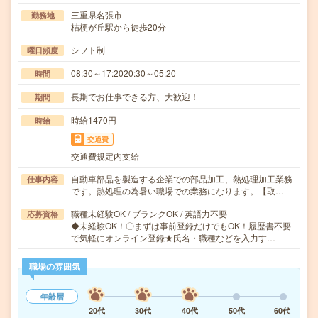
三重県名張市
勤務地
桔梗が丘駅から徒歩20分
シフト制
曜日頻度
08:30～17:2020:30～05:20
時間
長期でお仕事できる方、大歓迎！
期間
時給1470円
時給
交通費
交通費規定内支給
自動車部品を製造する企業での部品加工、熱処理加工業務
仕事内容
です。熱処理の為暑い職場での業務になります。【取…
職種未経験OK / ブランクOK / 英語力不要
応募資格
◆未経験OK！〇まずは事前登録だけでもOK！履歴書不要
で気軽にオンライン登録★氏名・職種などを入力す…
職場の雰囲気
年齢層
20代
30代
40代
50代
60代