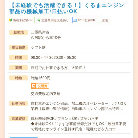
【未経験でも活躍できる！】くるまエンジン
部品の機械加工/日払いOK
職種未経験OK
交通費別途支給あり
WEB登録OK
派遣
三重県津市
勤務地
久居駅から車10分
シフト制
曜日頻度
08:30～17:3020:30～05:30
時間
長期でお仕事できる方、大歓迎！
期間
時給1600円
時給
交通費
交通費規定内支給
自動車のエンジン部品、加工機のオペレーター、バリ取り
仕事内容
業務【取扱い製品情報】自動車のエンジン部品≪待遇…
職種未経験OK / ブランクOK / 英語力不要
応募資格
◆未経験OK！〇まずは事前登録だけでもOK！履歴書不要
で気軽にオンライン登録★氏名・職種などを入力す…