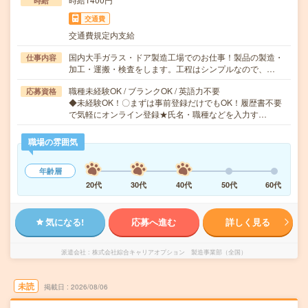
時給
交通費
交通費規定内支給
国内大手ガラス・ドア製造工場でのお仕事！製品の製造・
仕事内容
加工・運搬・検査をします。工程はシンプルなので、…
職種未経験OK / ブランクOK / 英語力不要
応募資格
◆未経験OK！〇まずは事前登録だけでもOK！履歴書不要
で気軽にオンライン登録★氏名・職種などを入力す…
職場の雰囲気
年齢層
20代
30代
40代
50代
60代
気になる!
応募へ進む
詳しく見る
派遣会社
株式会社綜合キャリアオプション 製造事業部（全国）
未読
掲載日
2026/08/06