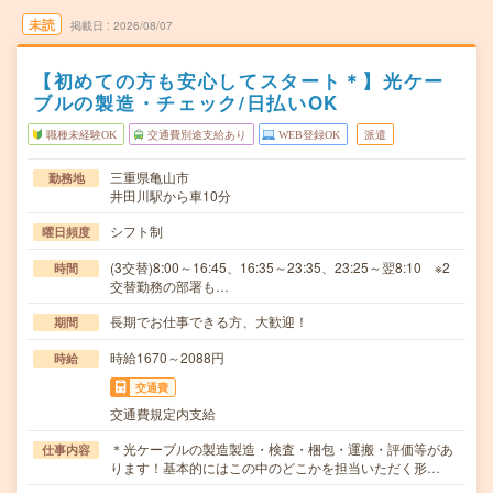
未読
掲載日
2026/08/07
【初めての方も安心してスタート＊】光ケー
ブルの製造・チェック/日払いOK
職種未経験OK
交通費別途支給あり
WEB登録OK
派遣
三重県亀山市
勤務地
井田川駅から車10分
シフト制
曜日頻度
(3交替)8:00～16:45、16:35～23:35、23:25～翌8:10 ※2
時間
交替勤務の部署も…
長期でお仕事できる方、大歓迎！
期間
時給1670～2088円
時給
交通費
交通費規定内支給
＊光ケーブルの製造製造・検査・梱包・運搬・評価等があ
仕事内容
ります！基本的にはこの中のどこかを担当いただく形…