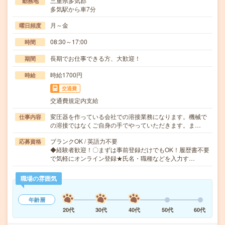
三重県多気郡
勤務地
多気駅から車7分
月～金
曜日頻度
08:30～17:00
時間
長期でお仕事できる方、大歓迎！
期間
時給1700円
時給
交通費
交通費規定内支給
変圧器を作っている会社での溶接業務になります。機械で
仕事内容
の溶接ではなくご自身の手でやっていただきます。ま…
ブランクOK / 英語力不要
応募資格
◆経験者歓迎！〇まずは事前登録だけでもOK！履歴書不要
で気軽にオンライン登録★氏名・職種などを入力す…
職場の雰囲気
年齢層
20代
30代
40代
50代
60代