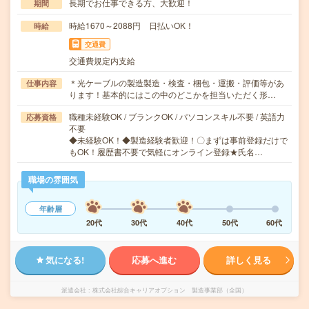
長期でお仕事できる方、大歓迎！
期間
時給1670～2088円 日払いOK！
時給
交通費
交通費規定内支給
＊光ケーブルの製造製造・検査・梱包・運搬・評価等があ
仕事内容
ります！基本的にはこの中のどこかを担当いただく形…
職種未経験OK / ブランクOK / パソコンスキル不要 / 英語力
応募資格
不要
◆未経験OK！◆製造経験者歓迎！〇まずは事前登録だけで
もOK！履歴書不要で気軽にオンライン登録★氏名…
職場の雰囲気
年齢層
20代
30代
40代
50代
60代
気になる!
応募へ進む
詳しく見る
派遣会社
株式会社綜合キャリアオプション 製造事業部（全国）