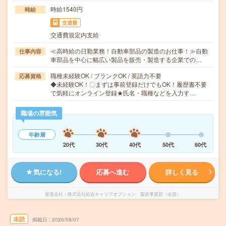
時給1540円
時給
交通費
交通費規定内支給
≪高時給の日勤業務！自動車部品の製造のお仕事！≫自動
仕事内容
車部品を中心に幅広い製品を販売・製造する企業での…
職種未経験OK / ブランクOK / 英語力不要
応募資格
◆未経験OK！〇まずは事前登録だけでもOK！履歴書不要
で気軽にオンライン登録★氏名・職種などを入力す…
職場の雰囲気
年齢層
20代
30代
40代
50代
60代
気になる!
応募へ進む
詳しく見る
派遣会社
株式会社綜合キャリアオプション 製造事業部（全国）
未読
掲載日
2026/08/07