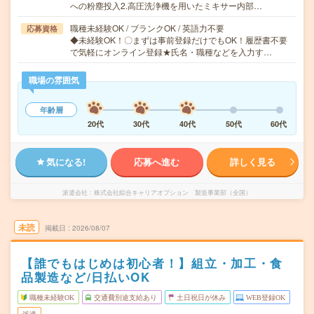
への粉塵投入2.高圧洗浄機を用いたミキサー内部…
職種未経験OK / ブランクOK / 英語力不要
応募資格
◆未経験OK！〇まずは事前登録だけでもOK！履歴書不要
で気軽にオンライン登録★氏名・職種などを入力す…
職場の雰囲気
年齢層
20代
30代
40代
50代
60代
気になる!
応募へ進む
詳しく見る
派遣会社
株式会社綜合キャリアオプション 製造事業部（全国）
未読
掲載日
2026/08/07
【誰でもはじめは初心者！】組立・加工・食
品製造など/日払いOK
職種未経験OK
交通費別途支給あり
土日祝日が休み
WEB登録OK