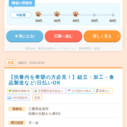
職場の雰囲気
年齢層
20代
30代
40代
50代
60代
気になる!
応募へ進む
詳しく見る
派遣会社
株式会社綜合キャリアオプション 製造事業部（全国）
未読
掲載日
2026/08/06
【扶養内を希望の方必見！】組立・加工・食
品製造など/日払いOK
職種未経験OK
交通費別途支給あり
土日祝日が休み
残業なし
WEB登録OK
派遣
三重県名張市
勤務地
桔梗が丘駅から車5分
月～金
曜日頻度