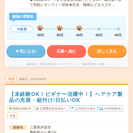
で気軽にオンライン登録★氏名・職種などを入力す…
職場の雰囲気
年齢層
20代
30代
40代
50代
60代
気になる!
応募へ進む
詳しく見る
派遣会社
株式会社綜合キャリアオプション 製造事業部（全国）
未読
掲載日
2026/08/07
【未経験OK！ビギナー活躍中！】ヘアケア製
品の充填・組付け/日払いOK
職種未経験OK
交通費別途支給あり
土日祝日が休み
WEB登録OK
派遣
三重県伊賀市
勤務地
桑町駅から車7分