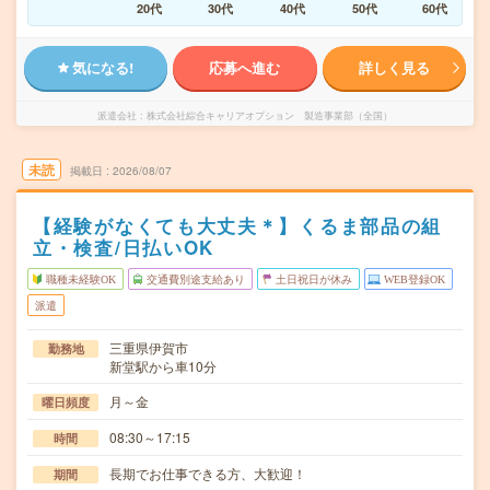
20代
30代
40代
50代
60代
気になる!
応募へ進む
詳しく見る
派遣会社
株式会社綜合キャリアオプション 製造事業部（全国）
未読
掲載日
2026/08/07
【経験がなくても大丈夫＊】くるま部品の組
立・検査/日払いOK
職種未経験OK
交通費別途支給あり
土日祝日が休み
WEB登録OK
派遣
三重県伊賀市
勤務地
新堂駅から車10分
月～金
曜日頻度
08:30～17:15
時間
長期でお仕事できる方、大歓迎！
期間