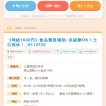
気になる!
応募へ進む
詳しく見る
派遣会社
株式会社綜合キャリアオプション 製造事業部（全国）
未読
掲載日
2026/08/07
《時給1600円》食品製造補助○未経験OK！土
日祝休！_H114730
職種未経験OK
交通費別途支給あり
土日祝日が休み
WEB登録OK
派遣
三重県四日市市
勤務地
海山道駅から徒歩10分
月～金／週5日勤務
曜日頻度
20:30～5:15(休憩1時間)19:40～4:25(休憩1時間)
時間
即日～長期（3ヶ月以上） 最短で応募開始から1週間！
期間
時給1600円
時給