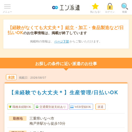
メニュー
気になる!
ログイン
検索
【経験がなくても大丈夫＊】組立・加工・食品製造など/日
払いOK
のお仕事情報は、掲載が終了しています
掲載時の情報は、
ページ下部
からご覧いただけます。
お探しの条件に近い派遣のお仕事
未読
掲載日
2026/08/07
【未経験でも大丈夫＊】生産管理/日払いOK
職種未経験OK
交通費別途支給あり
WEB登録OK
派遣
三重県いなべ市
勤務地
梅戸井駅から徒歩10分