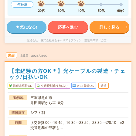
年齢層
20代
30代
40代
50代
60代
気になる!
応募へ進む
詳しく見る
派遣会社
株式会社綜合キャリアオプション 製造事業部（全国）
未読
掲載日
2026/08/07
【未経験の方OK＊】光ケーブルの製造・チェ
ック/日払いOK
職種未経験OK
交通費別途支給あり
WEB登録OK
派遣
三重県亀山市
勤務地
井田川駅から車10分
シフト制
曜日頻度
(3交替)8:00～16:45、16:35～23:25、23:35～翌8:10 ※2
時間
交替勤務の部署も…