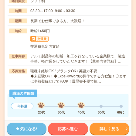
シフト制
曜日頻度
08:30～17:0019:00～03:30
時間
長期でお仕事できる方、大歓迎！
期間
時給1460円
時給
交通費
交通費規定内支給
アルミ製品等の切断・加工を行なっている企業様で、製造
仕事内容
事務、軽作業をしていただきます！【業務内容詳細】…
職種未経験OK / ブランクOK / 英語力不要
応募資格
◆未経験OK！◆ExcelやWordの操作できる方歓迎！〇まず
は事前登録だけでもOK！履歴書不要で気…
職場の雰囲気
年齢層
20代
30代
40代
50代
60代
気になる!
応募へ進む
詳しく見る