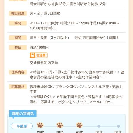
阿倉川駅から徒歩12分／霞ケ浦駅から徒歩12分
月～金／週5日勤務
曜日頻度
9:00～17:30(休憩1時間)7:00～15:30(休憩1時間)10:00～
時間
18:30(休憩1時…
即日～長期（3ヶ月以上） 最短で応募開始から1週間！
期間
時給1600円
時給
交通費
交通費規定内支給
≪時給1600円×日勤×土日祝休み≫で働きやすさ抜群！！健
仕事内容
康食品の製造補助のお仕事！○主な作業内容○…
職種未経験OK / ブランクOK / パソコンスキル不要 / 英語力
応募資格
不要
＜未経験OK！＞＃学歴不問＃髪色・髪型自由！○応募後の
流れ「応募する」ボタンをクリック↓メールにてw…
職場の雰囲気
年齢層
20代
30代
40代
50代
60代