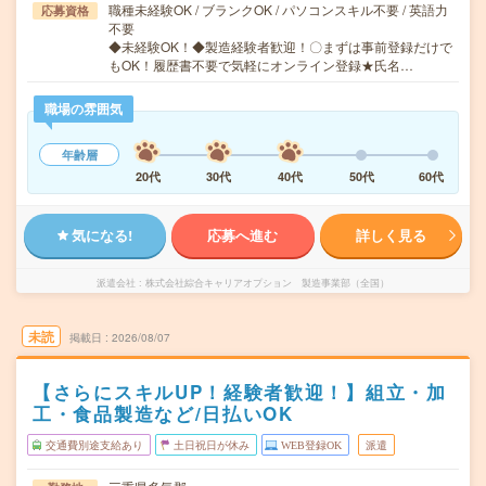
職種未経験OK / ブランクOK / パソコンスキル不要 / 英語力
応募資格
不要
◆未経験OK！◆製造経験者歓迎！〇まずは事前登録だけで
もOK！履歴書不要で気軽にオンライン登録★氏名…
職場の雰囲気
年齢層
20代
30代
40代
50代
60代
気になる!
応募へ進む
詳しく見る
派遣会社
株式会社綜合キャリアオプション 製造事業部（全国）
未読
掲載日
2026/08/07
【さらにスキルUP！経験者歓迎！】組立・加
工・食品製造など/日払いOK
交通費別途支給あり
土日祝日が休み
WEB登録OK
派遣