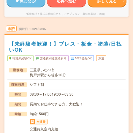
気になる!
応募へ進む
詳しく見る
派遣会社
株式会社綜合キャリアオプション 製造事業部（全国）
未読
掲載日
2026/08/07
【未経験者歓迎！】プレス・板金・塗装/日払
いOK
職種未経験OK
交通費別途支給あり
WEB登録OK
派遣
三重県いなべ市
勤務地
梅戸井駅から徒歩10分
シフト制
曜日頻度
08:30～17:0019:00～03:30
時間
長期でお仕事できる方、大歓迎！
期間
時給1560円
時給
交通費
交通費規定内支給