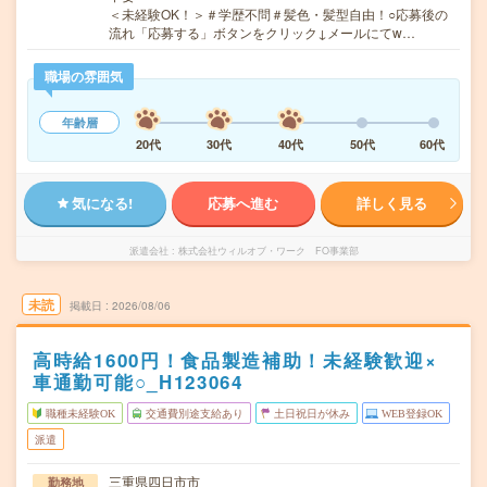
＜未経験OK！＞＃学歴不問＃髪色・髪型自由！○応募後の
流れ「応募する」ボタンをクリック↓メールにてw…
職場の雰囲気
年齢層
20代
30代
40代
50代
60代
気になる!
応募へ進む
詳しく見る
派遣会社
株式会社ウィルオブ・ワーク FO事業部
未読
掲載日
2026/08/06
高時給1600円！食品製造補助！未経験歓迎×
車通勤可能○_H123064
職種未経験OK
交通費別途支給あり
土日祝日が休み
WEB登録OK
派遣
三重県四日市市
勤務地