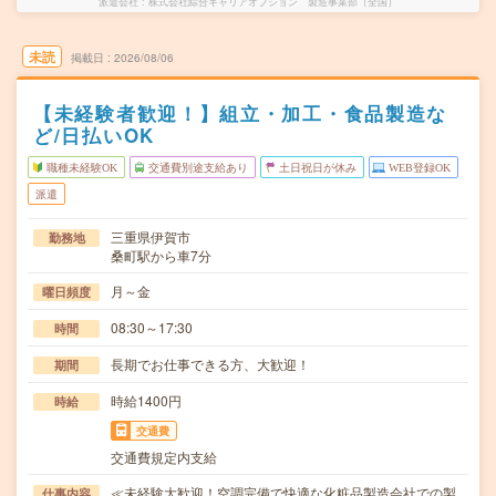
派遣会社
株式会社綜合キャリアオプション 製造事業部（全国）
未読
掲載日
2026/08/06
【未経験者歓迎！】組立・加工・食品製造な
ど/日払いOK
職種未経験OK
交通費別途支給あり
土日祝日が休み
WEB登録OK
派遣
三重県伊賀市
勤務地
桑町駅から車7分
月～金
曜日頻度
08:30～17:30
時間
長期でお仕事できる方、大歓迎！
期間
時給1400円
時給
交通費
交通費規定内支給
≪未経験大歓迎！空調完備で快適な化粧品製造会社での製
仕事内容