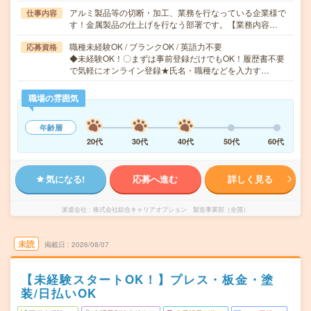
アルミ製品等の切断・加工、業務を行なっている企業様で
仕事内容
す！金属製品の仕上げを行なう部署です。【業務内容…
職種未経験OK / ブランクOK / 英語力不要
応募資格
◆未経験OK！〇まずは事前登録だけでもOK！履歴書不要
で気軽にオンライン登録★氏名・職種などを入力す…
職場の雰囲気
年齢層
20代
30代
40代
50代
60代
気になる!
応募へ進む
詳しく見る
派遣会社
株式会社綜合キャリアオプション 製造事業部（全国）
未読
掲載日
2026/08/07
【未経験スタートOK！】プレス・板金・塗
装/日払いOK