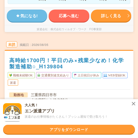
気になる!
応募へ進む
詳しく見る
派遣会社
株式会社ウィルオブ・ワーク FO事業部
未読
掲載日
2026/08/05
高時給1700円！平日のみ×残業少なめ！化学
製造補助○_H139804
職種未経験OK
交通費別途支給あり
土日祝日が休み
WEB登録OK
派遣
三重県四日市市
勤務地
小古曽駅から徒歩20分
大人気！
月～金／週5日勤務
曜日頻度
エン派遣アプリ
派遣のお仕事情報がたくさん！プッシュ通知で受け取ろう！
8:30～17:15(休憩1時間)
時間
アプリをダウンロード
即日～長期（3ヶ月以上） 最短で応募開始から1週間！
期間