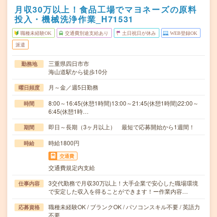
月収30万以上！食品工場でマヨネーズの原料
投入・機械洗浄作業_H71531
職種未経験OK
交通費別途支給あり
土日祝日が休み
WEB登録OK
派遣
三重県四日市市
勤務地
海山道駅から徒歩10分
月～金／週5日勤務
曜日頻度
8:00～16:45(休憩1時間)13:00～21:45(休憩1時間)22:00～
時間
6:45(休憩1時…
即日～長期（3ヶ月以上） 最短で応募開始から1週間！
期間
時給1800円
時給
交通費
交通費規定内支給
3交代勤務で月収30万以上！大手企業で安心した職場環境
仕事内容
で安定した収入を得ることができます！ー作業内容…
職種未経験OK / ブランクOK / パソコンスキル不要 / 英語力
応募資格
不要