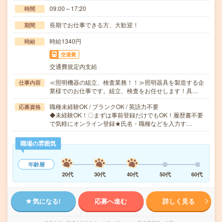
09:00～17:20
時間
長期でお仕事できる方、大歓迎！
期間
時給1340円
時給
交通費
交通費規定内支給
≪照明機器の組立、検査業務！！≫照明器具を製造する企
仕事内容
業様でのお仕事です。組立、検査をお任せします！具…
職種未経験OK / ブランクOK / 英語力不要
応募資格
◆未経験OK！〇まずは事前登録だけでもOK！履歴書不要
で気軽にオンライン登録★氏名・職種などを入力す…
職場の雰囲気
年齢層
20代
30代
40代
50代
60代
気になる!
応募へ進む
詳しく見る