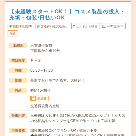
【未経験スタートOK！】コスメ製品の投入・
充填・包装/日払いOK
職種未経験OK
交通費別途支給あり
土日祝日が休み
WEB登録OK
派遣
三重県伊賀市
勤務地
市部駅から車10分
月～金
曜日頻度
08:30～17:30
時間
長期でお仕事できる方、大歓迎！
期間
時給1540円
時給
交通費
交通費規定内支給
≪未経験大歓迎！高時給の化粧品製造のオシゴト！≫人気
仕事内容
の化粧品やシャンプーをOEMで作っている工場で製…
職種未経験OK / ブランクOK / 英語力不要
応募資格
◆未経験OK！〇まずは事前登録だけでもOK！履歴書不要