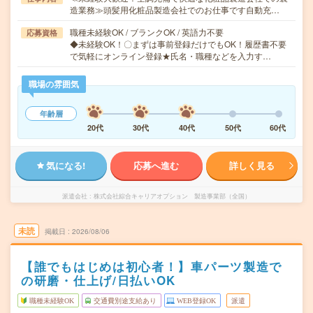
造業務≫頭髪用化粧品製造会社でのお仕事です自動充…
職種未経験OK / ブランクOK / 英語力不要
応募資格
◆未経験OK！〇まずは事前登録だけでもOK！履歴書不要
で気軽にオンライン登録★氏名・職種などを入力す…
職場の雰囲気
年齢層
20代
30代
40代
50代
60代
気になる!
応募へ進む
詳しく見る
派遣会社
株式会社綜合キャリアオプション 製造事業部（全国）
未読
掲載日
2026/08/06
【誰でもはじめは初心者！】車パーツ製造で
の研磨・仕上げ/日払いOK
職種未経験OK
交通費別途支給あり
WEB登録OK
派遣