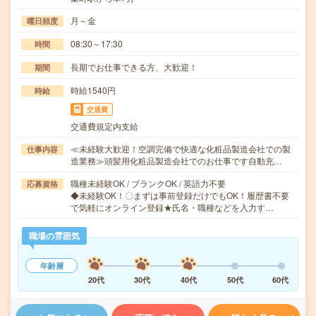
月～金
曜日頻度
08:30～17:30
時間
長期でお仕事できる方、大歓迎！
期間
時給1540円
時給
交通費
交通費規定内支給
≪未経験大歓迎！空調完備で快適な化粧品製造会社での製
仕事内容
造業務≫頭髪用化粧品製造会社でのお仕事です自動充…
職種未経験OK / ブランクOK / 英語力不要
応募資格
◆未経験OK！〇まずは事前登録だけでもOK！履歴書不要
で気軽にオンライン登録★氏名・職種などを入力す…
職場の雰囲気
年齢層
20代
30代
40代
50代
60代