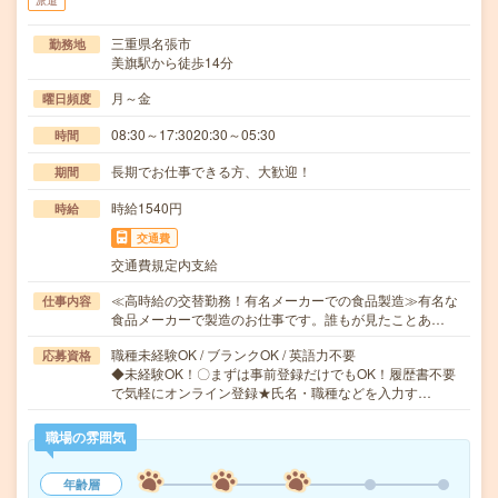
派遣
三重県名張市
勤務地
美旗駅から徒歩14分
月～金
曜日頻度
08:30～17:3020:30～05:30
時間
長期でお仕事できる方、大歓迎！
期間
時給1540円
時給
交通費
交通費規定内支給
≪高時給の交替勤務！有名メーカーでの食品製造≫有名な
仕事内容
食品メーカーで製造のお仕事です。誰もが見たことあ…
職種未経験OK / ブランクOK / 英語力不要
応募資格
◆未経験OK！〇まずは事前登録だけでもOK！履歴書不要
で気軽にオンライン登録★氏名・職種などを入力す…
職場の雰囲気
年齢層