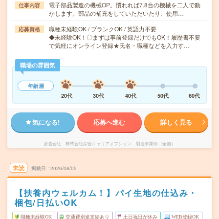
電子部品製造の機械OP。慣れれば7.8台の機械を二人で動
仕事内容
かします。部品の補充をしていただいたり、使用…
職種未経験OK / ブランクOK / 英語力不要
応募資格
◆未経験OK！〇まずは事前登録だけでもOK！履歴書不要
で気軽にオンライン登録★氏名・職種などを入力す…
職場の雰囲気
年齢層
20代
30代
40代
50代
60代
気になる!
応募へ進む
詳しく見る
派遣会社
株式会社綜合キャリアオプション 製造事業部（全国）
未読
掲載日
2026/08/05
【扶養内ウェルカム！】パイ生地の仕込み・
梱包/日払いOK
職種未経験OK
交通費別途支給あり
土日祝日が休み
WEB登録OK