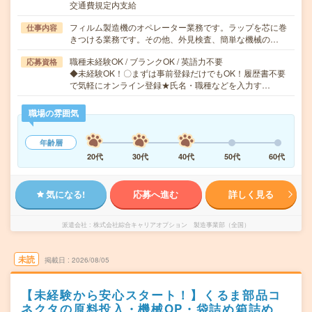
交通費規定内支給
フィルム製造機のオペレーター業務です。ラップを芯に巻
仕事内容
きつける業務です。その他、外見検査、簡単な機械の…
職種未経験OK / ブランクOK / 英語力不要
応募資格
◆未経験OK！〇まずは事前登録だけでもOK！履歴書不要
で気軽にオンライン登録★氏名・職種などを入力す…
職場の雰囲気
年齢層
20代
30代
40代
50代
60代
気になる!
応募へ進む
詳しく見る
派遣会社
株式会社綜合キャリアオプション 製造事業部（全国）
未読
掲載日
2026/08/05
【未経験から安心スタート！】くるま部品コ
ネクタの原料投入・機械OP・袋詰め箱詰め