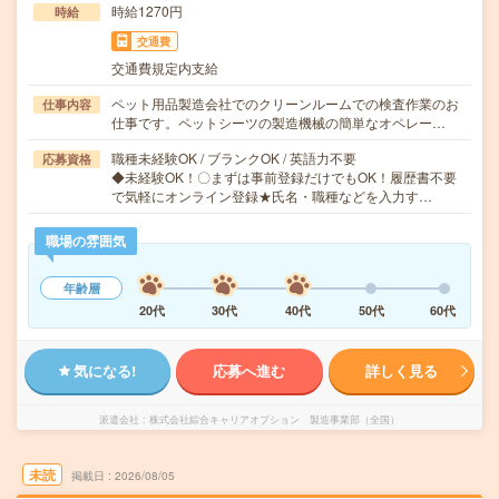
時給1270円
時給
交通費
交通費規定内支給
ペット用品製造会社でのクリーンルームでの検査作業のお
仕事内容
仕事です。ペットシーツの製造機械の簡単なオペレー…
職種未経験OK / ブランクOK / 英語力不要
応募資格
◆未経験OK！〇まずは事前登録だけでもOK！履歴書不要
で気軽にオンライン登録★氏名・職種などを入力す…
職場の雰囲気
年齢層
20代
30代
40代
50代
60代
気になる!
応募へ進む
詳しく見る
派遣会社
株式会社綜合キャリアオプション 製造事業部（全国）
未読
掲載日
2026/08/05