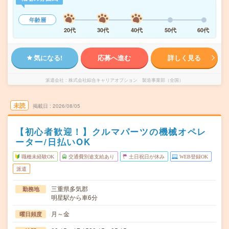
年齢層
20代
30代
40代
50代
60代
気になる!
応募へ進む
詳しく見る
派遣会社
株式会社綜合キャリアオプション 製造事業部（全国）
未読
掲載日
2026/08/05
【初心者歓迎！】クルマパーツの機械オペレ
ーター/日払いOK
職種未経験OK
交通費別途支給あり
土日祝日が休み
WEB登録OK
派遣
三重県多気郡
勤務地
明星駅から車6分
月～金
曜日頻度