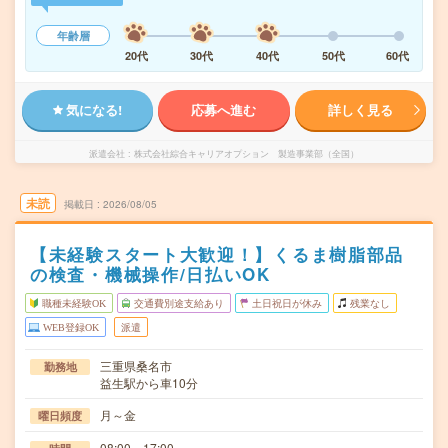
年齢層
20代
30代
40代
50代
60代
気になる!
応募へ進む
詳しく見る
派遣会社
株式会社綜合キャリアオプション 製造事業部（全国）
未読
掲載日
2026/08/05
【未経験スタート大歓迎！】くるま樹脂部品
の検査・機械操作/日払いOK
職種未経験OK
交通費別途支給あり
土日祝日が休み
残業なし
WEB登録OK
派遣
三重県桑名市
勤務地
益生駅から車10分
月～金
曜日頻度
08:00～17:00