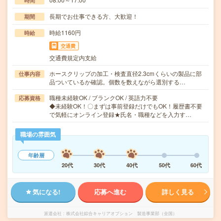
時間
長期でお仕事できる方、大歓迎！
期間
時給1160円
時給
交通費
交通費規定内支給
ホースクリップの加工・検査直径2.3cmくらいの製品に部
仕事内容
品ついているか確認。個数を数えながら選別する…
職種未経験OK / ブランクOK / 英語力不要
応募資格
◆未経験OK！〇まずは事前登録だけでもOK！履歴書不要
で気軽にオンライン登録★氏名・職種などを入力す…
職場の雰囲気
年齢層
20代
30代
40代
50代
60代
気になる!
応募へ進む
詳しく見る
派遣会社
株式会社綜合キャリアオプション 製造事業部（全国）