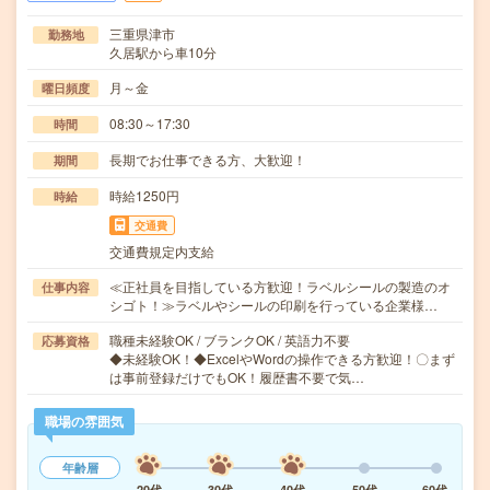
三重県津市
勤務地
久居駅から車10分
月～金
曜日頻度
08:30～17:30
時間
長期でお仕事できる方、大歓迎！
期間
時給1250円
時給
交通費
交通費規定内支給
≪正社員を目指している方歓迎！ラベルシールの製造のオ
仕事内容
シゴト！≫ラベルやシールの印刷を行っている企業様…
職種未経験OK / ブランクOK / 英語力不要
応募資格
◆未経験OK！◆ExcelやWordの操作できる方歓迎！〇まず
は事前登録だけでもOK！履歴書不要で気…
職場の雰囲気
年齢層
20代
30代
40代
50代
60代