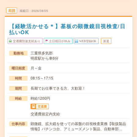
未読
掲載日
2026/08/05
【経験活かせる＊】基板の顕微鏡目視検査/日
払いOK
交通費別途支給あり
土日祝日が休み
WEB登録OK
派遣
三重県多気郡
勤務地
明星駅から車6分
月～金
曜日頻度
08:15～17:15
時間
長期でお仕事できる方、大歓迎！
期間
時給1200円
時給
交通費
交通費規定内支給
顕微鏡、拡大鏡を使っての基盤の目視検査業務【取扱製品
仕事内容
情報】パチンコ台、アミューズメント製品、自動車部…