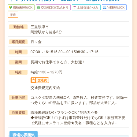
職種未経験OK
交通費別途支給あり
土日祝日が休み
WEB登録OK
派遣
三重県津市
勤務地
阿漕駅から徒歩3分
月～金
曜日頻度
07:30～16:1515:30～00:1508:30～17:15
時間
長期でお仕事できる方、大歓迎！
期間
時給1130～1270円
時給
交通費
交通費規定内支給
コネクタ製造の機械OP、原料投入、検査業務です。関節一
仕事内容
つ分くらいの部品を主に扱います。部品が大量に入…
職種未経験OK / ブランクOK / 英語力不要
応募資格
◆未経験OK！〇まずは事前登録だけでもOK！履歴書不要
で気軽にオンライン登録★氏名・職種などを入力す…
職場の雰囲気