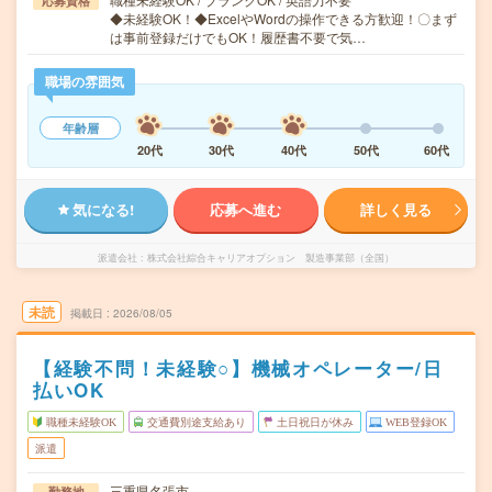
応募資格
◆未経験OK！◆ExcelやWordの操作できる方歓迎！〇まず
は事前登録だけでもOK！履歴書不要で気…
職場の雰囲気
年齢層
20代
30代
40代
50代
60代
気になる!
応募へ進む
詳しく見る
派遣会社
株式会社綜合キャリアオプション 製造事業部（全国）
未読
掲載日
2026/08/05
【経験不問！未経験○】機械オペレーター/日
払いOK
職種未経験OK
交通費別途支給あり
土日祝日が休み
WEB登録OK
派遣
三重県名張市
勤務地