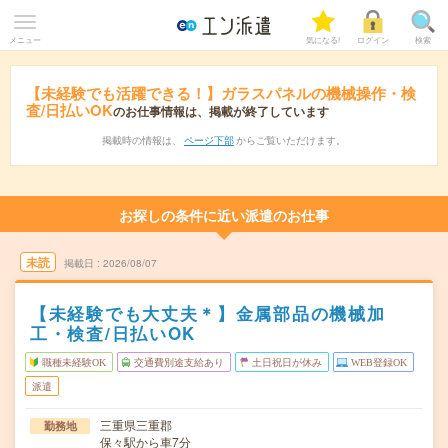
メニュー
気になる!
ログイン
検索
【未経験でも活躍できる！】ガラスパネルの機械操作・検
査/日払いOK
のお仕事情報は、掲載が終了しています
掲載時の情報は、
ページ下部
からご覧いただけます。
お探しの条件に近い派遣のお仕事
未読
掲載日
2026/08/07
【未経験でも大丈夫＊】金属部品の機械加
工・検査/日払いOK
職種未経験OK
交通費別途支給あり
土日祝日が休み
WEB登録OK
派遣
三重県三重郡
勤務地
保々駅から車7分