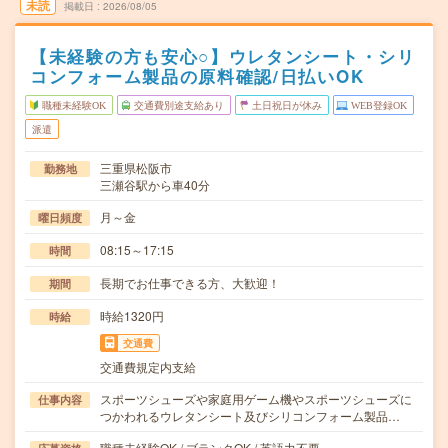
未読
掲載日
2026/08/05
【未経験の方も安心○】ウレタンシート・シリ
コンフォーム製品の原料確認/日払いOK
職種未経験OK
交通費別途支給あり
土日祝日が休み
WEB登録OK
派遣
三重県松阪市
勤務地
三瀬谷駅から車40分
月～金
曜日頻度
08:15～17:15
時間
長期でお仕事できる方、大歓迎！
期間
時給1320円
時給
交通費
交通費規定内支給
スポーツシューズや家庭用ゲーム機やスポーツシューズに
仕事内容
つかわれるウレタンシート及びシリコンフォーム製品…
職種未経験OK / ブランクOK / 英語力不要