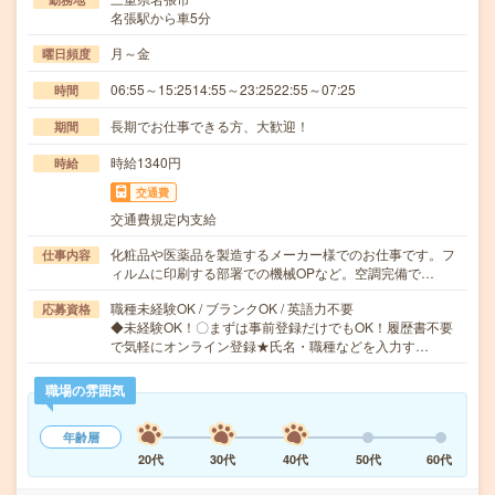
名張駅から車5分
月～金
曜日頻度
06:55～15:2514:55～23:2522:55～07:25
時間
長期でお仕事できる方、大歓迎！
期間
時給1340円
時給
交通費
交通費規定内支給
化粧品や医薬品を製造するメーカー様でのお仕事です。フ
仕事内容
ィルムに印刷する部署での機械OPなど。空調完備で…
職種未経験OK / ブランクOK / 英語力不要
応募資格
◆未経験OK！〇まずは事前登録だけでもOK！履歴書不要
で気軽にオンライン登録★氏名・職種などを入力す…
職場の雰囲気
年齢層
20代
30代
40代
50代
60代