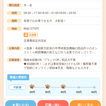
月～金
曜日頻度
08:30～17:3016:00～01:0018:00～03:00
時間
長期でお仕事できる方、大歓迎！
期間
時給1270円
時給
交通費
交通費規定内支給
≪急募！未経験大歓迎の半導体製造機械の部品作りのオシ
仕事内容
ゴト！≫精密機械の加工など行う企業でのオシゴトで…
職種未経験OK / ブランクOK / 英語力不要
応募資格
◆未経験OK！〇まずは事前登録だけでもOK！履歴書不要
で気軽にオンライン登録★氏名・職種などを入力す…
職場の雰囲気
年齢層
20代
30代
40代
50代
60代
気になる!
応募へ進む
詳しく見る