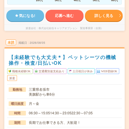
気になる!
応募へ進む
詳しく見る
派遣会社
株式会社綜合キャリアオプション 製造事業部（全国）
未読
掲載日
2026/08/05
【未経験でも大丈夫＊】ペットシーツの機械
操作・検査/日払いOK
職種未経験OK
交通費別途支給あり
土日祝日が休み
WEB登録OK
派遣
三重県名張市
勤務地
美旗駅から車6分
月～金
曜日頻度
06:30～15:0514:30～23:0522:30～07:05
時間
長期でお仕事できる方、大歓迎！
期間