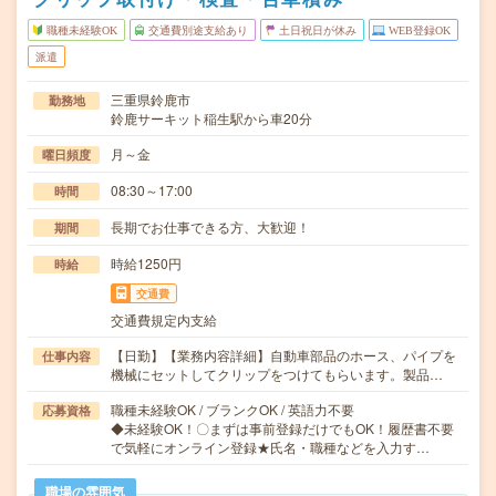
職種未経験OK
交通費別途支給あり
土日祝日が休み
WEB登録OK
派遣
三重県鈴鹿市
勤務地
鈴鹿サーキット稲生駅から車20分
月～金
曜日頻度
08:30～17:00
時間
長期でお仕事できる方、大歓迎！
期間
時給1250円
時給
交通費
交通費規定内支給
【日勤】【業務内容詳細】自動車部品のホース、パイプを
仕事内容
機械にセットしてクリップをつけてもらいます。製品…
職種未経験OK / ブランクOK / 英語力不要
応募資格
◆未経験OK！〇まずは事前登録だけでもOK！履歴書不要
で気軽にオンライン登録★氏名・職種などを入力す…
職場の雰囲気