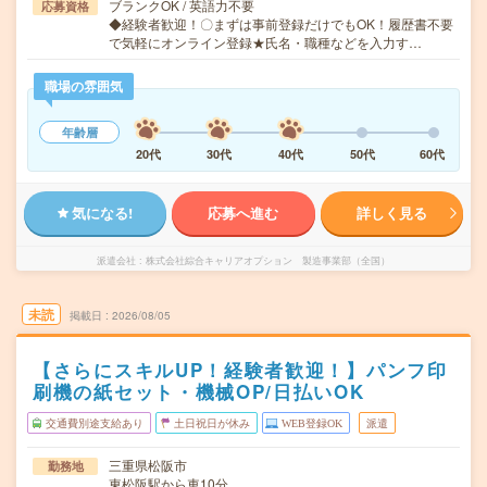
ブランクOK / 英語力不要
応募資格
◆経験者歓迎！〇まずは事前登録だけでもOK！履歴書不要
で気軽にオンライン登録★氏名・職種などを入力す…
職場の雰囲気
年齢層
20代
30代
40代
50代
60代
気になる!
応募へ進む
詳しく見る
派遣会社
株式会社綜合キャリアオプション 製造事業部（全国）
未読
掲載日
2026/08/05
【さらにスキルUP！経験者歓迎！】パンフ印
刷機の紙セット・機械OP/日払いOK
交通費別途支給あり
土日祝日が休み
WEB登録OK
派遣
三重県松阪市
勤務地
東松阪駅から車10分