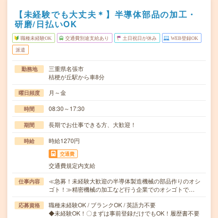
【未経験でも大丈夫＊】半導体部品の加工・
研磨/日払いOK
職種未経験OK
交通費別途支給あり
土日祝日が休み
WEB登録OK
派遣
三重県名張市
勤務地
桔梗が丘駅から車8分
月～金
曜日頻度
08:30～17:30
時間
長期でお仕事できる方、大歓迎！
期間
時給1270円
時給
交通費
交通費規定内支給
≪急募！未経験大歓迎の半導体製造機械の部品作りのオシ
仕事内容
ゴト！≫精密機械の加工など行う企業でのオシゴトで…
職種未経験OK / ブランクOK / 英語力不要
応募資格
◆未経験OK！〇まずは事前登録だけでもOK！履歴書不要