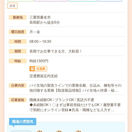
派遣
三重県桑名市
勤務地
長島駅から徒歩5分
月～金
曜日頻度
08:00～16:30
時間
長期でお仕事できる方、大歓迎！
期間
時給1300円
時給
交通費
交通費規定内支給
パイ生地の製造ラインでの業務全般、仕込み、梱包等その
仕事内容
他付随する業務【取扱製品情報】パイ生地≪待遇・福…
職種未経験OK / ブランクOK / 英語力不要
応募資格
◆未経験OK！〇まずは事前登録だけでもOK！履歴書不要
で気軽にオンライン登録★氏名・職種などを入力す…
職場の雰囲気