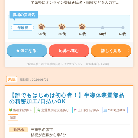
で気軽にオンライン登録★氏名・職種などを入力す…
職場の雰囲気
年齢層
20代
30代
40代
50代
60代
気になる!
応募へ進む
詳しく見る
派遣会社
株式会社綜合キャリアオプション 製造事業部（全国）
未読
掲載日
2026/08/05
【誰でもはじめは初心者！】半導体装置部品
の精密加工/日払いOK
職種未経験OK
交通費別途支給あり
土日祝日が休み
WEB登録OK
派遣
三重県名張市
勤務地
桔梗が丘駅から車8分