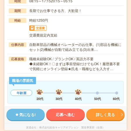
08:15～17:1520:15～05:15
時間
長期でお仕事できる方、大歓迎！
期間
時給1250円
時給
交通費
交通費規定内支給
自動車部品の機械オペレーターのお仕事。(1)部品を機械に
仕事内容
セット(2)機械が自動で組み立てる(3)出来…
職種未経験OK / ブランクOK / 英語力不要
応募資格
◆未経験OK！〇まずは事前登録だけでもOK！履歴書不要
で気軽にオンライン登録★氏名・職種などを入力す…
職場の雰囲気
年齢層
20代
30代
40代
50代
60代
気になる!
応募へ進む
詳しく見る
派遣会社
株式会社綜合キャリアオプション 製造事業部（全国）