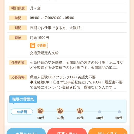
月～金
曜日頻度
08:00～17:0020:00～05:00
時間
長期でお仕事できる方、大歓迎！
期間
時給1600円
時給
交通費
交通費規定内支給
≪高時給の交替勤務！金属部品の製造のお仕事！≫工具な
仕事内容
どを製造する企業様でのお仕事です。金属部品の加工…
職種未経験OK / ブランクOK / 英語力不要
応募資格
◆未経験OK！〇まずは事前登録だけでもOK！履歴書不要
で気軽にオンライン登録★氏名・職種などを入力す…
職場の雰囲気
年齢層
20代
30代
40代
50代
60代
気になる!
応募へ進む
詳しく見る