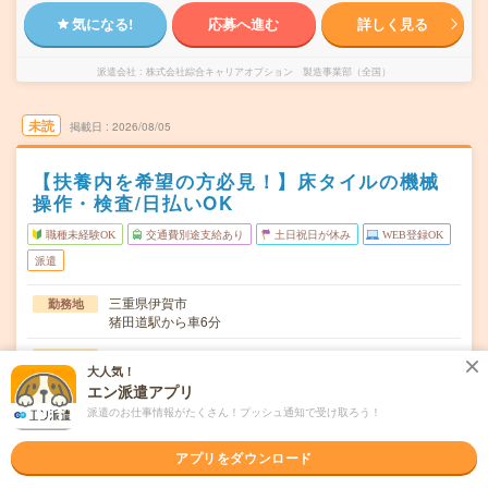
気になる!
応募へ進む
詳しく見る
派遣会社
株式会社綜合キャリアオプション 製造事業部（全国）
未読
掲載日
2026/08/05
【扶養内を希望の方必見！】床タイルの機械
操作・検査/日払いOK
職種未経験OK
交通費別途支給あり
土日祝日が休み
WEB登録OK
派遣
三重県伊賀市
勤務地
猪田道駅から車6分
月～金
曜日頻度
大人気！
エン派遣アプリ
07:50～17:0515:50～01:0520:50～08:05
時間
派遣のお仕事情報がたくさん！プッシュ通知で受け取ろう！
長期でお仕事できる方、大歓迎！
期間
アプリをダウンロード
時給1340円
時給