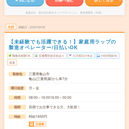
派遣会社
株式会社綜合キャリアオプション 製造事業部（全国）
未読
掲載日
2026/08/06
【未経験でも活躍できる！】家庭用ラップの
製造オペレーター/日払いOK
職種未経験OK
交通費別途支給あり
土日祝日が休み
WEB登録OK
派遣
三重県亀山市
勤務地
亀山(三重県)駅から車7分
月～金
曜日頻度
08:00～16:0016:00～00:00
時間
長期でお仕事できる方、大歓迎！
期間
時給1650円
時給
交通費