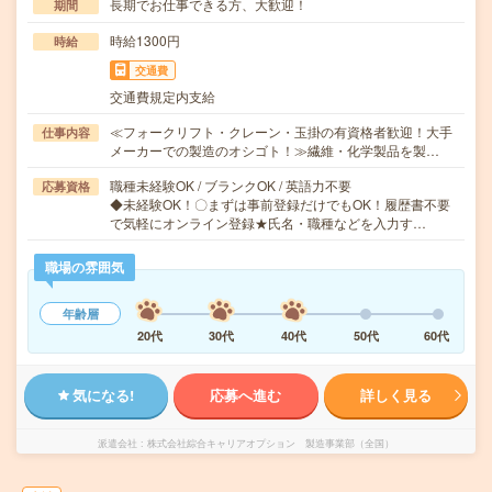
長期でお仕事できる方、大歓迎！
期間
時給1300円
時給
交通費
交通費規定内支給
≪フォークリフト・クレーン・玉掛の有資格者歓迎！大手
仕事内容
メーカーでの製造のオシゴト！≫繊維・化学製品を製…
職種未経験OK / ブランクOK / 英語力不要
応募資格
◆未経験OK！〇まずは事前登録だけでもOK！履歴書不要
で気軽にオンライン登録★氏名・職種などを入力す…
職場の雰囲気
年齢層
20代
30代
40代
50代
60代
気になる!
応募へ進む
詳しく見る
派遣会社
株式会社綜合キャリアオプション 製造事業部（全国）