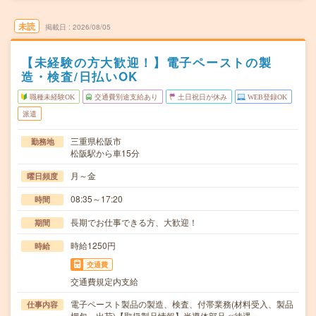
未読
掲載日
2026/08/05
【未経験の方大歓迎！】電子ペーストの製
造・検査/日払いOK
職種未経験OK
交通費別途支給あり
土日祝日が休み
WEB登録OK
派遣
三重県松阪市
勤務地
松阪駅から車15分
月～金
曜日頻度
08:35～17:20
時間
長期でお仕事できる方、大歓迎！
期間
時給1250円
時給
交通費
交通費規定内支給
電子ペースト製品の製造、検査、付帯業務(材料受入、製品
仕事内容
梱包、出荷)【取扱製品情報】半導体部品≪待遇・…