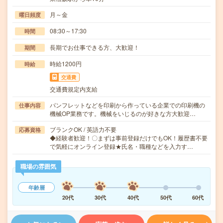
月～金
曜日頻度
08:30～17:30
時間
長期でお仕事できる方、大歓迎！
期間
時給1200円
時給
交通費
交通費規定内支給
パンフレットなどを印刷から作っている企業での印刷機の
仕事内容
機械OP業務です。機械をいじるのが好きな方大歓迎…
ブランクOK / 英語力不要
応募資格
◆経験者歓迎！〇まずは事前登録だけでもOK！履歴書不要
で気軽にオンライン登録★氏名・職種などを入力す…
職場の雰囲気
年齢層
20代
30代
40代
50代
60代