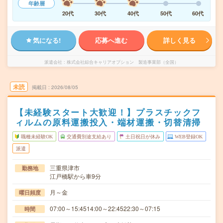
年齢層
20代
30代
40代
50代
60代
気になる!
応募へ進む
詳しく見る
派遣会社
株式会社綜合キャリアオプション 製造事業部（全国）
未読
掲載日
2026/08/05
【未経験スタート大歓迎！】プラスチックフ
ィルムの原料運搬投入・端材運搬・切替清掃
職種未経験OK
交通費別途支給あり
土日祝日が休み
WEB登録OK
派遣
三重県津市
勤務地
江戸橋駅から車9分
月～金
曜日頻度
07:00～15:4514:00～22:4522:30～07:15
時間