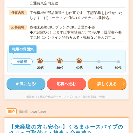
交通費規定内支給
工作機械の部品製造のお仕事です。下記業務をお任せいた
仕事内容
します。(1)コーティング炉のメンテナンス前後処…
職種未経験OK / ブランクOK / 英語力不要
応募資格
◆未経験OK！〇まずは事前登録だけでもOK！履歴書不要
で気軽にオンライン登録★氏名・職種などを入力す…
職場の雰囲気
年齢層
20代
30代
40代
50代
60代
気になる!
応募へ進む
詳しく見る
派遣会社
株式会社綜合キャリアオプション 製造事業部（全国）
未読
掲載日
2026/08/05
【未経験の方も安心○】くるまホースパイプの
クリップ取付け・検査・台車積み