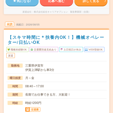
気になる!
応募へ進む
詳しく見る
派遣会社
株式会社綜合キャリアオプション 製造事業部（全国）
未読
掲載日
2026/08/05
【スキマ時間に＊扶養内OK！】機械オペレー
ター/日払いOK
職種未経験OK
交通費別途支給あり
土日祝日が休み
WEB登録OK
派遣
三重県伊賀市
勤務地
伊賀上津駅から車3分
月～金
曜日頻度
08:40～17:00
時間
長期でお仕事できる方、大歓迎！
期間
時給1200円
時給
交通費