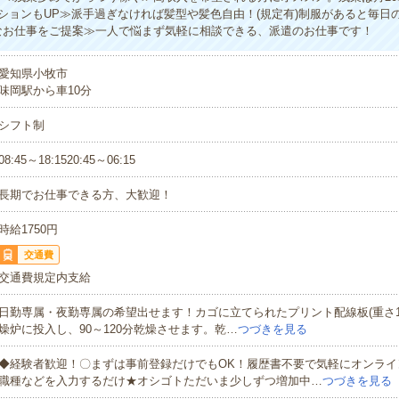
ションもUP≫派手過ぎなければ髪型や髪色自由！(規定有)制服があると毎日
なお仕事をご提案≫一人で悩まず気軽に相談できる、派遣のお仕事です！
愛知県小牧市
味岡駅から車10分
シフト制
08:45～18:1520:45～06:15
長期でお仕事できる方、大歓迎！
時給1750円
交通費
交通費規定内支給
日勤専属・夜勤専属の希望出せます！カゴに立てられたプリント配線板(重さ10k
燥炉に投入し、90～120分乾燥させます。乾…
つづきを見る
◆経験者歓迎！〇まずは事前登録だけでもOK！履歴書不要で気軽にオンライ
職種などを入力するだけ★オシゴトただいま少しずつ増加中…
つづきを見る