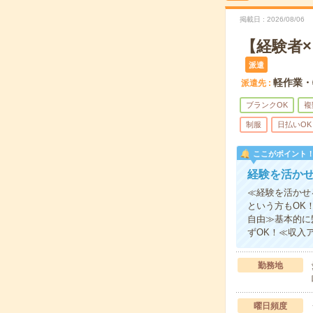
掲載日
2026/08/06
【経験者
派遣
軽作業・
派遣先
ブランクOK
複
制服
日払いOK
ここがポイント
経験を活か
≪経験を活かせ
という方もOK
自由≫基本的に
ずOK！≪収入
勤務地
曜日頻度