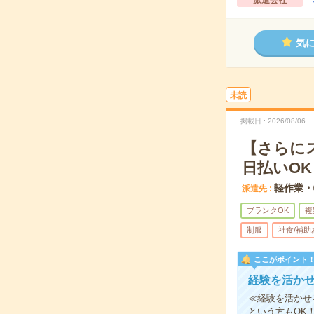
派遣会社
気
未読
掲載日
2026/08/06
【さらに
日払いOK
軽作業・
派遣先
ブランクOK
複
制服
社食/補助
ここがポイント
経験を活か
≪経験を活かせ
という方もOK