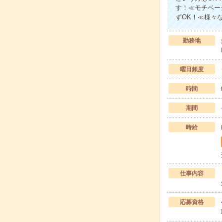
す！≪モチベー
ずOK！≪様々
勤務地
曜日頻度
時間
期間
時給
仕事内容
応募資格