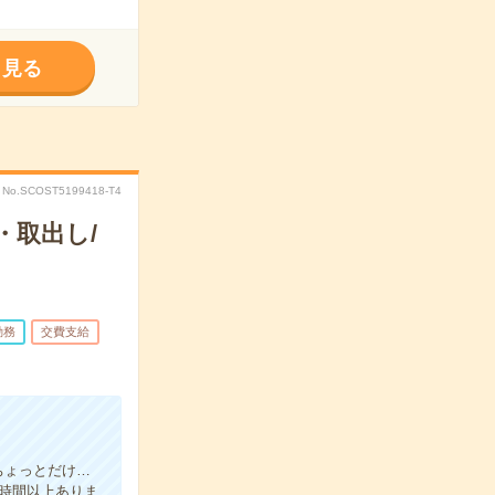
く見る
No.SCOST5199418-T4
・取出し/
勤務
交費支給
ちょっとだけ…
0時間以上ありま