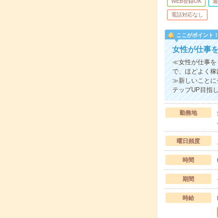
WEB登録OK
週
電話対応なし
ここがポイント
女性が仕事を
≪女性が仕事を
で、ほどよく稼
≫新しいことに
テップUP目指
勤務地
曜日頻度
時間
期間
時給