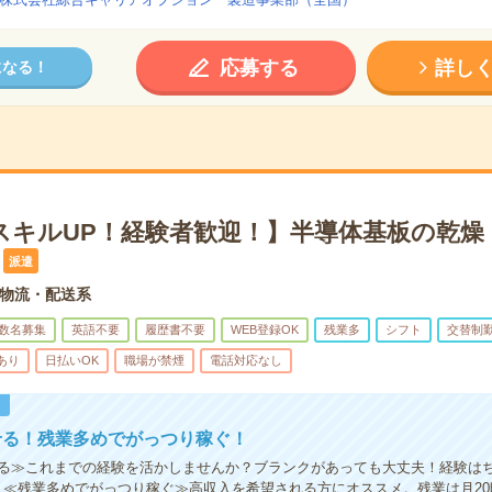
応募する
詳し
になる！
スキルUP！経験者歓迎！】半導体基板の乾燥
派遣
物流・配送系
数名募集
英語不要
履歴書不要
WEB登録OK
残業多
シフト
交替制
あり
日払いOK
職場が禁煙
電話対応なし
！
せる！残業多めでがっつり稼ぐ！
る≫これまでの経験を活かしませんか？ブランクがあっても大丈夫！経験は
！≪残業多めでがっつり稼ぐ≫高収入を希望される方にオススメ。残業は月2