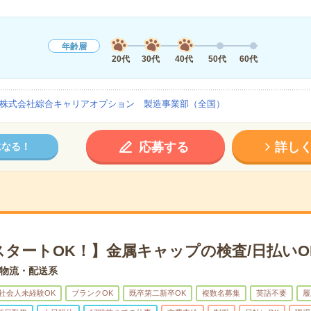
年齢層
20代
30代
40代
50代
60代
株式会社綜合キャリアオプション 製造事業部（全国）
応募する
詳し
になる！
スタートOK！】金属キャップの検査/日払いO
物流・配送系
社会人未経験OK
ブランクOK
既卒第二新卒OK
複数名募集
英語不要
履