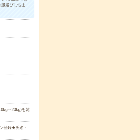
の服選びに悩ま
g～20kg)を乾
ン登録★氏名・