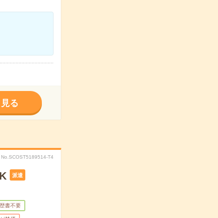
く見る
No.SCOST5189514-T4
K
派遣
歴書不要