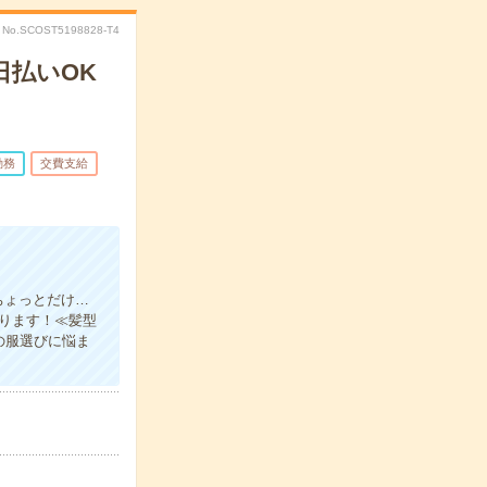
No.SCOST5198828-T4
日払いOK
勤務
交費支給
ちょっとだけ…
あります！≪髪型
の服選びに悩ま