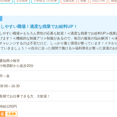
5日勤務
土日祝休
17時前までの仕事
交費支給
制服
日払いOK
職場
！
しやすい職場！適度な残業でお給料UP！
しやすい職場≫もちろん男性の応募も歓迎！≪適度な残業でお給料UP≫残業は
げます！≪機能的な制服アリ≫制服があるので、毎日の服装の悩み解消！≪未
チャレンジするのは不安だけど、しっかり働く環境が整っています！イチから
していきましょう！≪自分に合った期間で働ける≫福利厚生が整った派遣のお
愛知県小牧市
小牧原駅から徒歩20分
月～金
08:00～16:30
長期でお仕事できる方、大歓迎！
時給1250円
交通費