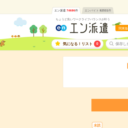
エン派遣
74686
件
エンバイト
82531
件
ちょうど良いワークライフバランスが叶う
関東版
気になる！リスト
0
保存し
未読