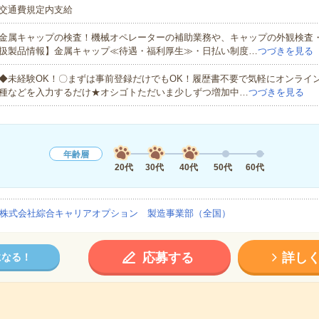
交通費規定内支給
金属キャップの検査！機械オペレーターの補助業務や、キャップの外観検査
扱製品情報】金属キャップ≪待遇・福利厚生≫・日払い制度…
つづきを見る
◆未経験OK！〇まずは事前登録だけでもOK！履歴書不要で気軽にオンライ
種などを入力するだけ★オシゴトただいま少しずつ増加中…
つづきを見る
年齢層
20代
30代
40代
50代
60代
株式会社綜合キャリアオプション 製造事業部（全国）
応募する
詳し
になる！