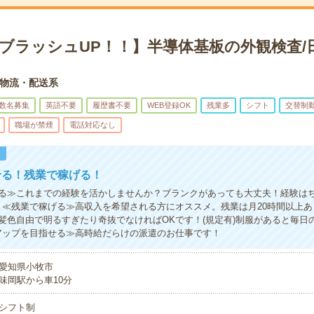
×ブラッシュUP！！】半導体基板の外観検査/
物流・配送系
数名募集
英語不要
履歴書不要
WEB登録OK
残業多
シフト
交替制
職場が禁煙
電話対応なし
！
せる！残業で稼げる！
る≫これまでの経験を活かしませんか？ブランクがあっても大丈夫！経験は
！≪残業で稼げる≫高収入を希望される方にオススメ。残業は月20時間以上
髪色自由で明るすぎたり奇抜でなければOKです！(規定有)制服があると毎日
アップを目指せる≫高時給だらけの派遣のお仕事です！
愛知県小牧市
味岡駅から車10分
シフト制