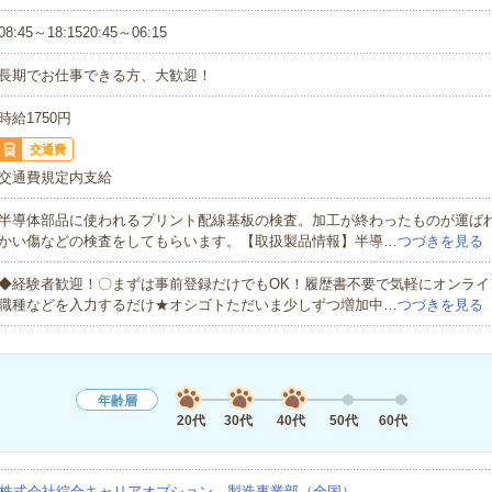
08:45～18:1520:45～06:15
長期でお仕事できる方、大歓迎！
時給1750円
交通費
交通費規定内支給
半導体部品に使われるプリント配線基板の検査。加工が終わったものが運ば
かい傷などの検査をしてもらいます。【取扱製品情報】半導…
つづきを見る
◆経験者歓迎！〇まずは事前登録だけでもOK！履歴書不要で気軽にオンライ
職種などを入力するだけ★オシゴトただいま少しずつ増加中…
つづきを見る
年齢層
20代
30代
40代
50代
60代
株式会社綜合キャリアオプション 製造事業部（全国）