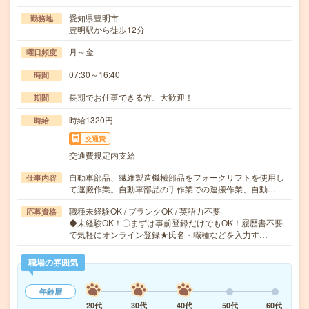
愛知県豊明市
勤務地
豊明駅から徒歩12分
月～金
曜日頻度
07:30～16:40
時間
長期でお仕事できる方、大歓迎！
期間
時給1320円
時給
交通費
交通費規定内支給
自動車部品、繊維製造機械部品をフォークリフトを使用し
仕事内容
て運搬作業。自動車部品の手作業での運搬作業、自動…
職種未経験OK / ブランクOK / 英語力不要
応募資格
◆未経験OK！〇まずは事前登録だけでもOK！履歴書不要
で気軽にオンライン登録★氏名・職種などを入力す…
職場の雰囲気
年齢層
20代
30代
40代
50代
60代