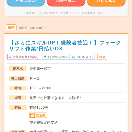
派遣会社
株式会社綜合キャリアオプション 製造事業部（全国）
未読
掲載日
2026/08/07
【さらにスキルUP！経験者歓迎！】フォーク
リフト作業/日払いOK
交通費別途支給あり
土日祝日が休み
WEB登録OK
派遣
愛知県一宮市
勤務地
月～金
曜日頻度
13:00～22:00
時間
長期でお仕事できる方、大歓迎！
期間
時給1550円
時給
交通費
交通費規定内支給
食品や雑貨のリフト運搬、格納、仕分け、ピッキング。ほ
仕事内容