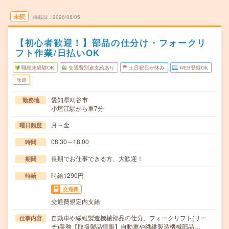
未読
掲載日
2026/08/05
【初心者歓迎！】部品の仕分け・フォークリ
フト作業/日払いOK
職種未経験OK
交通費別途支給あり
土日祝日が休み
WEB登録OK
派遣
愛知県刈谷市
勤務地
小垣江駅から車7分
月～金
曜日頻度
08:30～18:00
時間
長期でお仕事できる方、大歓迎！
期間
時給1290円
時給
交通費
交通費規定内支給
自動車や繊維製造機械部品の仕分、フォークリフト(リー
仕事内容
チ)業務【取扱製品情報】自動車や繊維製造機械部品…