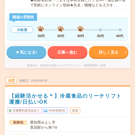
で気軽にオンライン登録★氏名・職種などを入力す…
職場の雰囲気
年齢層
20代
30代
40代
50代
60代
気になる!
応募へ進む
詳しく見る
派遣会社
株式会社綜合キャリアオプション 製造事業部（全国）
未読
掲載日
2026/08/05
【経験活かせる＊】冷蔵食品のリーチリフト
運搬/日払いOK
交通費別途支給あり
WEB登録OK
派遣
愛知県みよし市
勤務地
黒笹駅から車7分