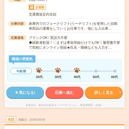
交通費
交通費規定内支給
倉庫内でのフォークリフト(リーチリフト)を使用した自動
仕事内容
車部品の運搬をしていくお仕事です。他にも入出庫…
ブランクOK / 英語力不要
応募資格
◆経験者歓迎！〇まずは事前登録だけでもOK！履歴書不要
で気軽にオンライン登録★氏名・職種などを入力す…
職場の雰囲気
年齢層
20代
30代
40代
50代
60代
気になる!
応募へ進む
詳しく見る
派遣会社
株式会社綜合キャリアオプション 製造事業部（全国）
未読
掲載日
2026/08/05