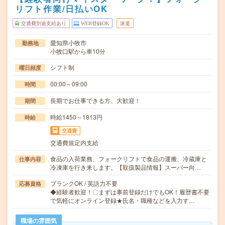
リフト作業/日払いOK
交通費別途支給あり
WEB登録OK
派遣
愛知県小牧市
勤務地
小牧口駅から車10分
シフト制
曜日頻度
00:00～09:00
時間
長期でお仕事できる方、大歓迎！
期間
時給1450～1813円
時給
交通費
交通費規定内支給
食品の入荷業務、フォークリフトで食品の運搬、冷蔵庫と
仕事内容
冷凍庫を行き来します。【取扱製品情報】スーパー向…
ブランクOK / 英語力不要
応募資格
◆経験者歓迎！〇まずは事前登録だけでもOK！履歴書不要
で気軽にオンライン登録★氏名・職種などを入力す…
職場の雰囲気