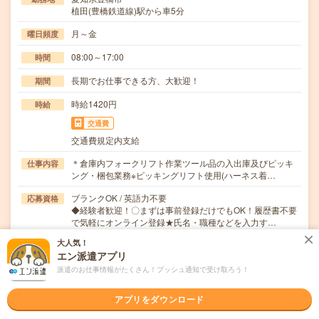
植田(豊橋鉄道線)駅から車5分
月～金
曜日頻度
08:00～17:00
時間
長期でお仕事できる方、大歓迎！
期間
時給1420円
時給
交通費
交通費規定内支給
＊倉庫内フォークリフト作業ツール品の入出庫及びピッキ
仕事内容
ング・梱包業務※ピッキングリフト使用(ハーネス着…
ブランクOK / 英語力不要
応募資格
◆経験者歓迎！〇まずは事前登録だけでもOK！履歴書不要
で気軽にオンライン登録★氏名・職種などを入力す…
大人気！
職場の雰囲気
エン派遣アプリ
派遣のお仕事情報がたくさん！プッシュ通知で受け取ろう！
年齢層
20代
30代
40代
50代
60代
アプリをダウンロード