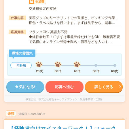
交通費
交通費規定内支給
美容グッズのリーチリフトでの運搬と、ピッキング作業、
仕事内容
梱包・ラベル貼りを行います。まずは見学から、是非…
ブランクOK / 英語力不要
応募資格
◆経験者歓迎！〇まずは事前登録だけでもOK！履歴書不要
で気軽にオンライン登録★氏名・職種などを入力す…
職場の雰囲気
年齢層
20代
30代
40代
50代
60代
気になる!
応募へ進む
詳しく見る
派遣会社
株式会社綜合キャリアオプション 製造事業部（全国）
未読
掲載日
2026/08/06
【経験者向けマイスターワーク！】フォーク