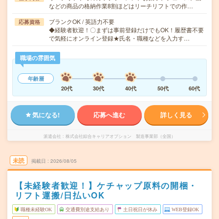
などの商品の格納作業8割ほどはリーチリフトでの作…
ブランクOK / 英語力不要
応募資格
◆経験者歓迎！〇まずは事前登録だけでもOK！履歴書不要
で気軽にオンライン登録★氏名・職種などを入力す…
職場の雰囲気
年齢層
20代
30代
40代
50代
60代
気になる!
応募へ進む
詳しく見る
派遣会社
株式会社綜合キャリアオプション 製造事業部（全国）
未読
掲載日
2026/08/05
【未経験者歓迎！】ケチャップ原料の開梱・
リフト運搬/日払いOK
職種未経験OK
交通費別途支給あり
土日祝日が休み
WEB登録OK