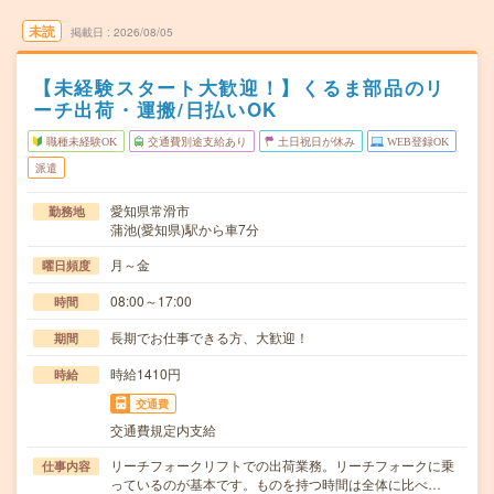
未読
掲載日
2026/08/05
【未経験スタート大歓迎！】くるま部品のリ
ーチ出荷・運搬/日払いOK
職種未経験OK
交通費別途支給あり
土日祝日が休み
WEB登録OK
派遣
愛知県常滑市
勤務地
蒲池(愛知県)駅から車7分
月～金
曜日頻度
08:00～17:00
時間
長期でお仕事できる方、大歓迎！
期間
時給1410円
時給
交通費
交通費規定内支給
リーチフォークリフトでの出荷業務。リーチフォークに乗
仕事内容
っているのが基本です。ものを持つ時間は全体に比べ…