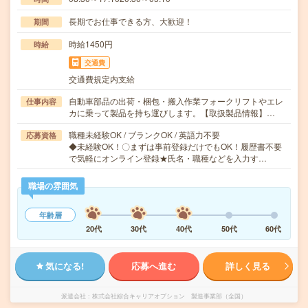
長期でお仕事できる方、大歓迎！
期間
時給1450円
時給
交通費
交通費規定内支給
自動車部品の出荷・梱包・搬入作業フォークリフトやエレ
仕事内容
カに乗って製品を持ち運びします。【取扱製品情報】…
職種未経験OK / ブランクOK / 英語力不要
応募資格
◆未経験OK！〇まずは事前登録だけでもOK！履歴書不要
で気軽にオンライン登録★氏名・職種などを入力す…
職場の雰囲気
年齢層
20代
30代
40代
50代
60代
気になる!
応募へ進む
詳しく見る
派遣会社
株式会社綜合キャリアオプション 製造事業部（全国）