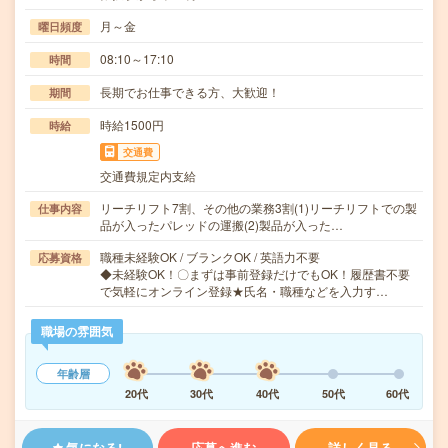
月～金
曜日頻度
08:10～17:10
時間
長期でお仕事できる方、大歓迎！
期間
時給1500円
時給
交通費
交通費規定内支給
リーチリフト7割、その他の業務3割(1)リーチリフトでの製
仕事内容
品が入ったパレッドの運搬(2)製品が入った…
職種未経験OK / ブランクOK / 英語力不要
応募資格
◆未経験OK！〇まずは事前登録だけでもOK！履歴書不要
で気軽にオンライン登録★氏名・職種などを入力す…
職場の雰囲気
年齢層
20代
30代
40代
50代
60代
気になる!
応募へ進む
詳しく見る