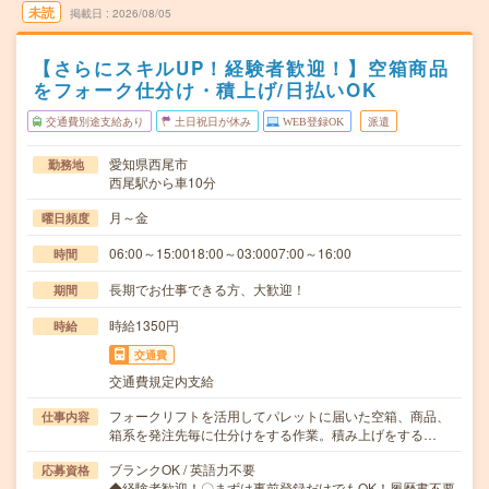
未読
掲載日
2026/08/05
【さらにスキルUP！経験者歓迎！】空箱商品
をフォーク仕分け・積上げ/日払いOK
交通費別途支給あり
土日祝日が休み
WEB登録OK
派遣
愛知県西尾市
勤務地
西尾駅から車10分
月～金
曜日頻度
06:00～15:0018:00～03:0007:00～16:00
時間
長期でお仕事できる方、大歓迎！
期間
時給1350円
時給
交通費
交通費規定内支給
フォークリフトを活用してパレットに届いた空箱、商品、
仕事内容
箱系を発注先毎に仕分けをする作業。積み上げをする…
ブランクOK / 英語力不要
応募資格
◆経験者歓迎！〇まずは事前登録だけでもOK！履歴書不要