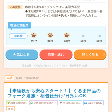
職種未経験OK / ブランクOK / 英語力不要
応募資格
◆未経験OK！〇まずは事前登録だけでもOK！履歴書不要
で気軽にオンライン登録★氏名・職種などを入力す…
職場の雰囲気
年齢層
20代
30代
40代
50代
60代
気になる!
応募へ進む
詳しく見る
派遣会社
株式会社綜合キャリアオプション 製造事業部（全国）
未読
掲載日
2026/08/05
【未経験から安心スタート！】くるま部品の
フォーク運搬・梱包仕分け/日払いOK
職種未経験OK
交通費別途支給あり
土日祝日が休み
WEB登録OK
派遣