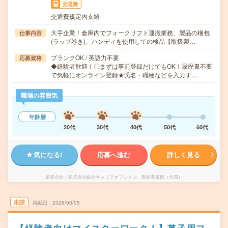
交通費
交通費規定内支給
大手企業！倉庫内でフォークリフト運搬業務、製品の梱包
仕事内容
(ラップ巻き)、ハンディを使用しての検品【取扱製…
ブランクOK / 英語力不要
応募資格
◆経験者歓迎！〇まずは事前登録だけでもOK！履歴書不要
で気軽にオンライン登録★氏名・職種などを入力す…
職場の雰囲気
年齢層
20代
30代
40代
50代
60代
気になる!
応募へ進む
詳しく見る
派遣会社
株式会社綜合キャリアオプション 製造事業部（全国）
未読
掲載日
2026/08/05