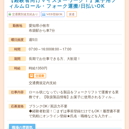
【経験者向けマイスターワーク！】菓子用フ
ィルムロール・フォーク運搬/日払いOK
交通費別途支給あり
WEB登録OK
派遣
愛知県小牧市
勤務地
布袋駅から車7分
週5日
曜日頻度
07:00～16:0008:00～17:00
時間
長期でお仕事できる方、大歓迎！
期間
時給1350円
時給
交通費
交通費規定内支給
ロール状になっている製品をフォークリフトで運搬する業
仕事内容
務です。【取扱製品情報】お菓子に使用されるフィル…
ブランクOK / 英語力不要
応募資格
◆経験者歓迎！〇まずは事前登録だけでもOK！履歴書不要
で気軽にオンライン登録★氏名・職種などを入力す…
職場の雰囲気