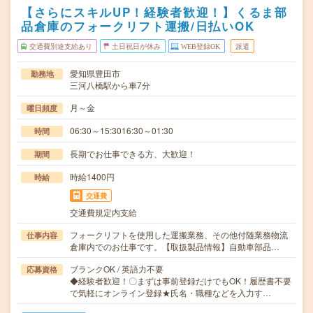
【さらにスキルUP！経験者歓迎！】くるま部
品倉庫のフォークリフト運搬/日払いOK
交通費別途支給あり
土日祝日が休み
WEB登録OK
派遣
愛知県豊田市
勤務地
三河八橋駅から車7分
月～金
曜日頻度
06:30～15:3016:30～01:30
時間
長期でお仕事できる方、大歓迎！
期間
時給1400円
時給
交通費
交通費規定内支給
フォークリフトを使用した運搬業務、その他付随業務物流
仕事内容
倉庫内でのお仕事です。【取扱製品情報】自動車部品…
ブランクOK / 英語力不要
応募資格
◆経験者歓迎！〇まずは事前登録だけでもOK！履歴書不要
で気軽にオンライン登録★氏名・職種などを入力す…