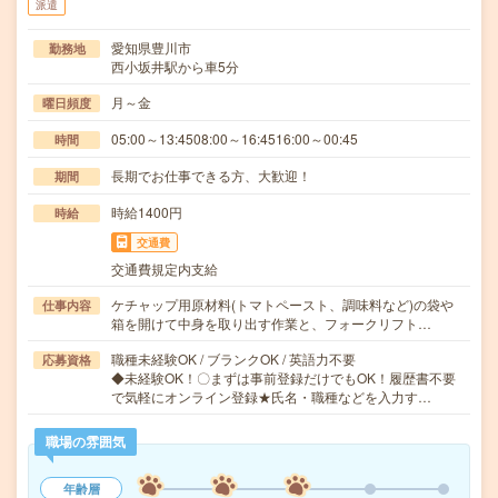
派遣
愛知県豊川市
勤務地
西小坂井駅から車5分
月～金
曜日頻度
05:00～13:4508:00～16:4516:00～00:45
時間
長期でお仕事できる方、大歓迎！
期間
時給1400円
時給
交通費
交通費規定内支給
ケチャップ用原材料(トマトペースト、調味料など)の袋や
仕事内容
箱を開けて中身を取り出す作業と、フォークリフト…
職種未経験OK / ブランクOK / 英語力不要
応募資格
◆未経験OK！〇まずは事前登録だけでもOK！履歴書不要
で気軽にオンライン登録★氏名・職種などを入力す…
職場の雰囲気
年齢層