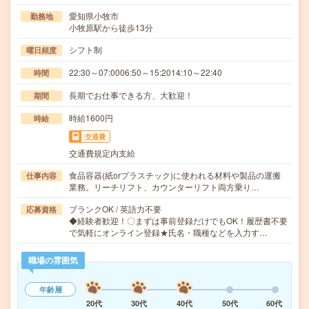
愛知県小牧市
勤務地
小牧原駅から徒歩13分
シフト制
曜日頻度
22:30～07:0006:50～15:2014:10～22:40
時間
長期でお仕事できる方、大歓迎！
期間
時給1600円
時給
交通費
交通費規定内支給
食品容器(紙orプラスチック)に使われる材料や製品の運搬
仕事内容
業務。リーチリフト、カウンターリフト両方乗り…
ブランクOK / 英語力不要
応募資格
◆経験者歓迎！〇まずは事前登録だけでもOK！履歴書不要
で気軽にオンライン登録★氏名・職種などを入力す…
職場の雰囲気
年齢層
20代
30代
40代
50代
60代