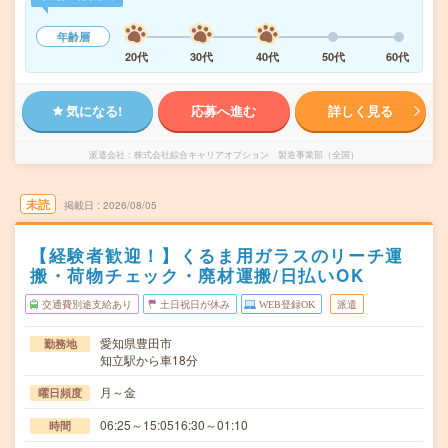
年齢層
20代
30代
40代
50代
60代
気になる!
応募へ進む
詳しく見る
派遣会社
株式会社綜合キャリアオプション 製造事業部（全国）
未読
掲載日
2026/08/05
【経験者歓迎！】くるま用ガラスのリーチ運
搬・荷物チェック・廃材運搬/日払いOK
交通費別途支給あり
土日祝日が休み
WEB登録OK
派遣
愛知県豊田市
勤務地
知立駅から車18分
月～金
曜日頻度
06:25～15:0516:30～01:10
時間