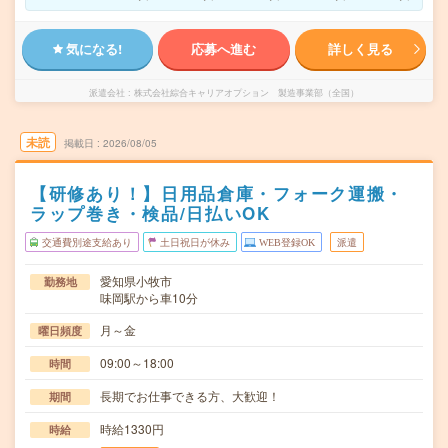
気になる!
応募へ進む
詳しく見る
派遣会社
株式会社綜合キャリアオプション 製造事業部（全国）
未読
掲載日
2026/08/05
【研修あり！】日用品倉庫・フォーク運搬・
ラップ巻き・検品/日払いOK
交通費別途支給あり
土日祝日が休み
WEB登録OK
派遣
愛知県小牧市
勤務地
味岡駅から車10分
月～金
曜日頻度
09:00～18:00
時間
長期でお仕事できる方、大歓迎！
期間
時給1330円
時給