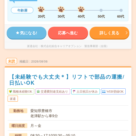
年齢層
20代
30代
40代
50代
60代
気になる!
応募へ進む
詳しく見る
派遣会社
株式会社綜合キャリアオプション 製造事業部（全国）
未読
掲載日
2026/08/06
【未経験でも大丈夫＊】リフトで部品の運搬/
日払いOK
職種未経験OK
交通費別途支給あり
土日祝日が休み
WEB登録OK
派遣
愛知県豊橋市
勤務地
老津駅から車9分
月～金
曜日頻度
08:30～17:1020:30～05:10
時間