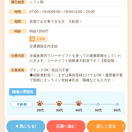
シフト制
曜日頻度
07:00～16:0009:00～18:0014:00～23:00
時間
長期でお仕事できる方、大歓迎！
期間
時給1350円
時給
交通費
交通費規定内支給
冷蔵倉庫内でリーチリフトを使っての運搬業務をしていた
仕事内容
だきます。リーチリフト経験者大歓迎です！【取扱製…
ブランクOK / 英語力不要
応募資格
◆経験者歓迎！〇まずは事前登録だけでもOK！履歴書不要
で気軽にオンライン登録★氏名・職種などを入力す…
職場の雰囲気
年齢層
20代
30代
40代
50代
60代
気になる!
応募へ進む
詳しく見る