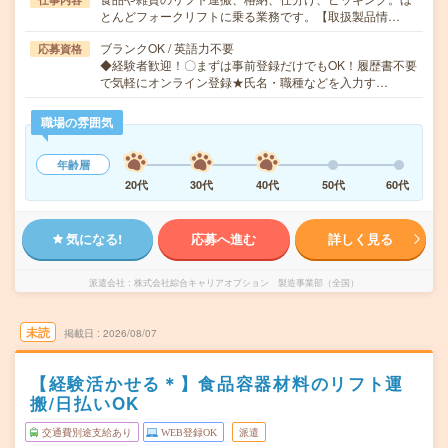
とんどフォークリフトに乗る業務です。【取扱製品情…
ブランクOK / 英語力不要
応募資格
◆経験者歓迎！〇まずは事前登録だけでもOK！履歴書不要
で気軽にオンライン登録★氏名・職種などを入力す…
職場の雰囲気
年齢層
20代
30代
40代
50代
60代
気になる!
応募へ進む
詳しく見る
派遣会社
株式会社綜合キャリアオプション 製造事業部（全国）
未読
掲載日
2026/08/07
【経験活かせる＊】食品容器材料のリフト運
搬/日払いOK
交通費別途支給あり
WEB登録OK
派遣