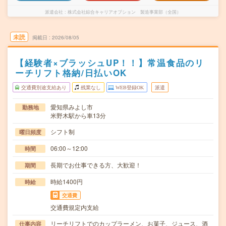
派遣会社
株式会社綜合キャリアオプション 製造事業部（全国）
未読
掲載日
2026/08/05
【経験者×ブラッシュUP！！】常温食品のリ
ーチリフト格納/日払いOK
交通費別途支給あり
残業なし
WEB登録OK
派遣
愛知県みよし市
勤務地
米野木駅から車13分
シフト制
曜日頻度
06:00～12:00
時間
長期でお仕事できる方、大歓迎！
期間
時給1400円
時給
交通費
交通費規定内支給
リーチリフトでのカップラーメン、お菓子、ジュース、酒
仕事内容