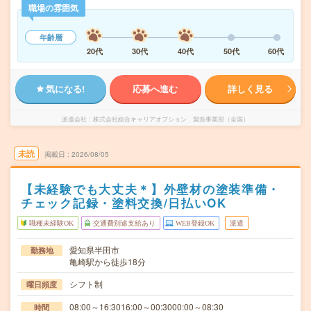
職場の雰囲気
年齢層
20代
30代
40代
50代
60代
気になる!
応募へ進む
詳しく見る
派遣会社
株式会社綜合キャリアオプション 製造事業部（全国）
未読
掲載日
2026/08/05
【未経験でも大丈夫＊】外壁材の塗装準備・
チェック記録・塗料交換/日払いOK
職種未経験OK
交通費別途支給あり
WEB登録OK
派遣
愛知県半田市
勤務地
亀崎駅から徒歩18分
シフト制
曜日頻度
08:00～16:3016:00～00:3000:00～08:30
時間