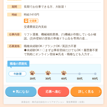
長期でお仕事できる方、大歓迎！
期間
時給1410円
時給
交通費
交通費規定内支給
リフト運搬、機械補助業務。(1)機械が作動しているか確
仕事内容
認。(2)外壁材の塗装の準備ドラム缶を専用の道…
職種未経験OK / ブランクOK / 英語力不要
応募資格
◆未経験OK！〇まずは事前登録だけでもOK！履歴書不要
で気軽にオンライン登録★氏名・職種などを入力す…
職場の雰囲気
年齢層
20代
30代
40代
50代
60代
気になる!
応募へ進む
詳しく見る
派遣会社
株式会社綜合キャリアオプション 製造事業部（全国）