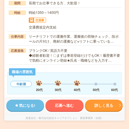
長期でお仕事できる方、大歓迎！
期間
時給1350～1400円
時給
交通費
交通費規定内支給
リーチリフトでの運搬作業、運搬後の荷物チェック、段ボ
仕事内容
ールの片付け、廃材の運搬など※リフトに乗っている…
ブランクOK / 英語力不要
応募資格
◆経験者歓迎！〇まずは事前登録だけでもOK！履歴書不要
で気軽にオンライン登録★氏名・職種などを入力す…
職場の雰囲気
年齢層
20代
30代
40代
50代
60代
気になる!
応募へ進む
詳しく見る
派遣会社
株式会社綜合キャリアオプション 製造事業部（全国）