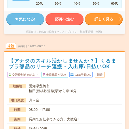
20代
30代
40代
50代
60代
気になる!
応募へ進む
詳しく見る
派遣会社
株式会社綜合キャリアオプション 製造事業部（全国）
未読
掲載日
2026/08/05
【アナタのスキル活かしませんか？】くるま
プラ部品のリーチ運搬・入出庫/日払いOK
交通費別途支給あり
土日祝日が休み
WEB登録OK
派遣
愛知県豊橋市
勤務地
植田(豊橋鉄道線)駅から車10分
月～金
曜日頻度
08:00～17:00
時間
長期でお仕事できる方、大歓迎！
期間
時給1400円
時給