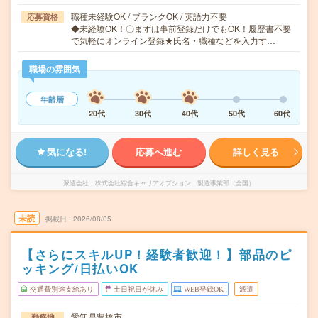
職種未経験OK / ブランクOK / 英語力不要
応募資格
◆未経験OK！〇まずは事前登録だけでもOK！履歴書不要
で気軽にオンライン登録★氏名・職種などを入力す…
職場の雰囲気
年齢層
20代
30代
40代
50代
60代
気になる!
応募へ進む
詳しく見る
派遣会社
株式会社綜合キャリアオプション 製造事業部（全国）
未読
掲載日
2026/08/05
【さらにスキルUP！経験者歓迎！】部品のピ
ッキング/日払いOK
交通費別途支給あり
土日祝日が休み
WEB登録OK
派遣
愛知県豊橋市
勤務地