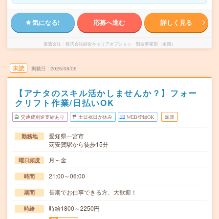
気になる!
応募へ進む
詳しく見る
派遣会社
株式会社綜合キャリアオプション 製造事業部（全国）
未読
掲載日
2026/08/06
【アナタのスキル活かしませんか？】フォー
クリフト作業/日払いOK
交通費別途支給あり
土日祝日が休み
WEB登録OK
派遣
愛知県一宮市
勤務地
苅安賀駅から徒歩15分
月～金
曜日頻度
21:00～06:00
時間
長期でお仕事できる方、大歓迎！
期間
時給1800～2250円
時給