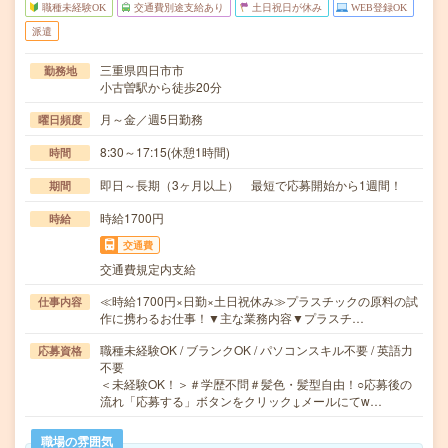
職種未経験OK
交通費別途支給あり
土日祝日が休み
WEB登録OK
派遣
三重県四日市市
勤務地
小古曽駅から徒歩20分
月～金／週5日勤務
曜日頻度
8:30～17:15(休憩1時間)
時間
即日～長期（3ヶ月以上） 最短で応募開始から1週間！
期間
時給1700円
時給
交通費
交通費規定内支給
≪時給1700円×日勤×土日祝休み≫プラスチックの原料の試
仕事内容
作に携わるお仕事！▼主な業務内容▼プラスチ…
職種未経験OK / ブランクOK / パソコンスキル不要 / 英語力
応募資格
不要
＜未経験OK！＞＃学歴不問＃髪色・髪型自由！○応募後の
流れ「応募する」ボタンをクリック↓メールにてw…
職場の雰囲気