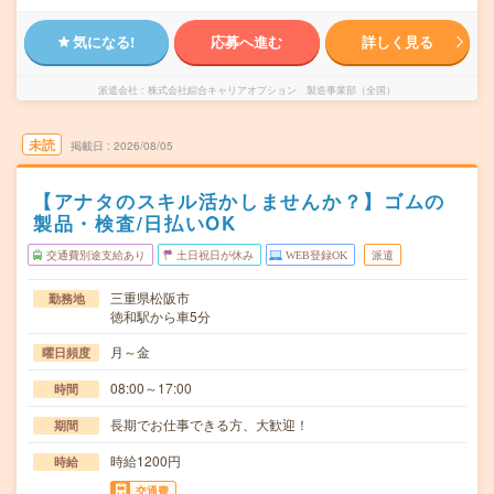
気になる!
応募へ進む
詳しく見る
派遣会社
株式会社綜合キャリアオプション 製造事業部（全国）
未読
掲載日
2026/08/05
【アナタのスキル活かしませんか？】ゴムの
製品・検査/日払いOK
交通費別途支給あり
土日祝日が休み
WEB登録OK
派遣
三重県松阪市
勤務地
徳和駅から車5分
月～金
曜日頻度
08:00～17:00
時間
長期でお仕事できる方、大歓迎！
期間
時給1200円
時給
交通費