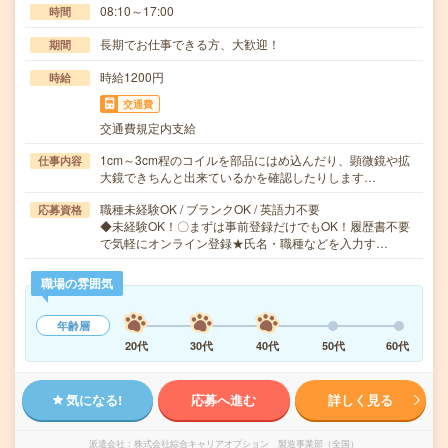
08:10～17:00
時間
長期でお仕事できる方、大歓迎！
期間
時給1200円
時給
交通費
交通費規定内支給
1cm～3cm程のコイルを部品にはめ込んだり、顕微鏡や拡
仕事内容
大鏡できちんと出来ているかを確認したりします…
職種未経験OK / ブランクOK / 英語力不要
応募資格
◆未経験OK！〇まずは事前登録だけでもOK！履歴書不要
で気軽にオンライン登録★氏名・職種などを入力す…
職場の雰囲気
年齢層
20代
30代
40代
50代
60代
気になる!
応募へ進む
詳しく見る
派遣会社
株式会社綜合キャリアオプション 製造事業部（全国）