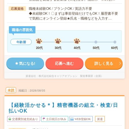
職種未経験OK / ブランクOK / 英語力不要
応募資格
◆未経験OK！〇まずは事前登録だけでもOK！履歴書不要
で気軽にオンライン登録★氏名・職種などを入力す…
職場の雰囲気
年齢層
20代
30代
40代
50代
60代
気になる!
応募へ進む
詳しく見る
派遣会社
株式会社綜合キャリアオプション 製造事業部（全国）
未読
掲載日
2026/08/05
【経験活かせる＊】精密機器の組立・検査/日
払いOK
交通費別途支給あり
土日祝日が休み
WEB登録OK
派遣