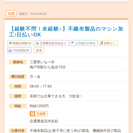
未読
掲載日
2026/08/05
【経験不問！未経験○】不織布製品のマシン加
工/日払いOK
職種未経験OK
交通費別途支給あり
土日祝日が休み
残業なし
WEB登録OK
派遣
三重県いなべ市
勤務地
梅戸井駅から徒歩13分
月～金
曜日頻度
08:45～17:45
時間
長期でお仕事できる方、大歓迎！
期間
時給1200円
時給
交通費
交通費規定内支給
不織布製品(お菓子等に使う布)の製造、機械操作及び製品
仕事内容