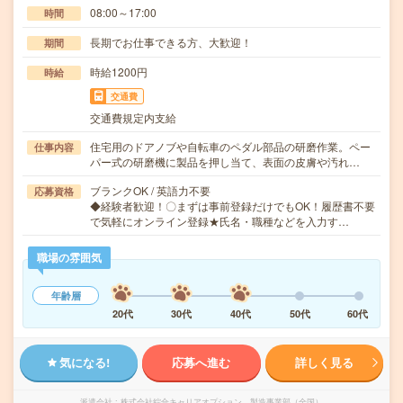
08:00～17:00
時間
長期でお仕事できる方、大歓迎！
期間
時給1200円
時給
交通費
交通費規定内支給
住宅用のドアノブや自転車のペダル部品の研磨作業。ペー
仕事内容
パー式の研磨機に製品を押し当て、表面の皮膚や汚れ…
ブランクOK / 英語力不要
応募資格
◆経験者歓迎！〇まずは事前登録だけでもOK！履歴書不要
で気軽にオンライン登録★氏名・職種などを入力す…
職場の雰囲気
年齢層
20代
30代
40代
50代
60代
気になる!
応募へ進む
詳しく見る
派遣会社
株式会社綜合キャリアオプション 製造事業部（全国）