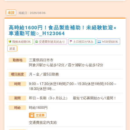
未読
掲載日
2026/08/06
高時給1600円！食品製造補助！未経験歓迎×
車通勤可能○_H123064
職種未経験OK
交通費別途支給あり
土日祝日が休み
WEB登録OK
派遣
三重県四日市市
勤務地
阿倉川駅から徒歩12分／霞ケ浦駅から徒歩12分
月～金／週5日勤務
曜日頻度
9:00～17:30(休憩1時間)7:00～15:30(休憩1時間)10:00～
時間
18:30(休憩1時…
即日～長期（3ヶ月以上） 最短で応募開始から1週間！
期間
時給1600円
時給
交通費
交通費規定内支給