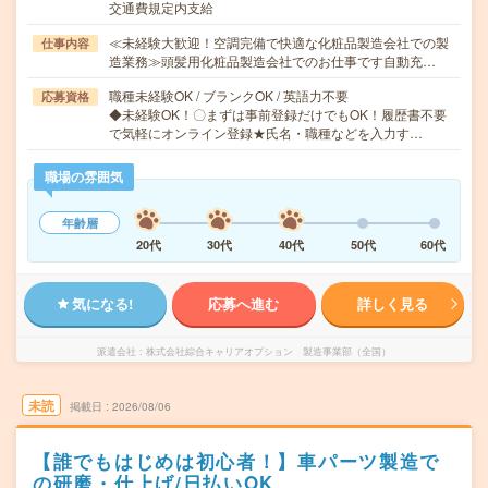
交通費規定内支給
≪未経験大歓迎！空調完備で快適な化粧品製造会社での製
仕事内容
造業務≫頭髪用化粧品製造会社でのお仕事です自動充…
職種未経験OK / ブランクOK / 英語力不要
応募資格
◆未経験OK！〇まずは事前登録だけでもOK！履歴書不要
で気軽にオンライン登録★氏名・職種などを入力す…
職場の雰囲気
年齢層
20代
30代
40代
50代
60代
気になる!
応募へ進む
詳しく見る
派遣会社
株式会社綜合キャリアオプション 製造事業部（全国）
未読
掲載日
2026/08/06
【誰でもはじめは初心者！】車パーツ製造で
の研磨・仕上げ/日払いOK