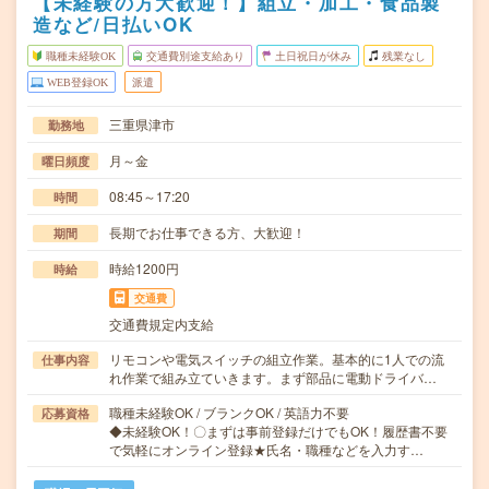
【未経験の方大歓迎！】組立・加工・食品製
造など/日払いOK
職種未経験OK
交通費別途支給あり
土日祝日が休み
残業なし
WEB登録OK
派遣
三重県津市
勤務地
月～金
曜日頻度
08:45～17:20
時間
長期でお仕事できる方、大歓迎！
期間
時給1200円
時給
交通費
交通費規定内支給
リモコンや電気スイッチの組立作業。基本的に1人での流
仕事内容
れ作業で組み立ていきます。まず部品に電動ドライバ…
職種未経験OK / ブランクOK / 英語力不要
応募資格
◆未経験OK！〇まずは事前登録だけでもOK！履歴書不要
で気軽にオンライン登録★氏名・職種などを入力す…