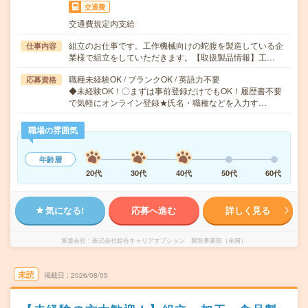
交通費
交通費規定内支給
組立のお仕事です。工作機械向けの蛇腹を製造している企
仕事内容
業様で組立をしていただきます。【取扱製品情報】工…
職種未経験OK / ブランクOK / 英語力不要
応募資格
◆未経験OK！〇まずは事前登録だけでもOK！履歴書不要
で気軽にオンライン登録★氏名・職種などを入力す…
職場の雰囲気
年齢層
20代
30代
40代
50代
60代
気になる!
応募へ進む
詳しく見る
派遣会社
株式会社綜合キャリアオプション 製造事業部（全国）
未読
掲載日
2026/08/05