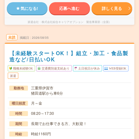
気になる!
応募へ進む
詳しく見る
派遣会社
株式会社綜合キャリアオプション 製造事業部（全国）
未読
掲載日
2026/08/05
【未経験スタートOK！】組立・加工・食品製
造など/日払いOK
職種未経験OK
交通費別途支給あり
土日祝日が休み
WEB登録OK
派遣
三重県伊賀市
勤務地
猪田道駅から車6分
月～金
曜日頻度
08:20～17:30
時間
長期でお仕事できる方、大歓迎！
期間
時給1160円
時給