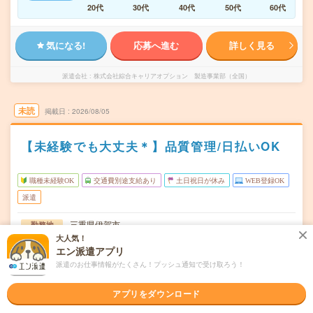
20代
30代
40代
50代
60代
気になる!
応募へ進む
詳しく見る
派遣会社
株式会社綜合キャリアオプション 製造事業部（全国）
未読
掲載日
2026/08/05
【未経験でも大丈夫＊】品質管理/日払いOK
職種未経験OK
交通費別途支給あり
土日祝日が休み
WEB登録OK
派遣
三重県伊賀市
勤務地
西大手駅から徒歩12分
大人気！
エン派遣アプリ
月～金
曜日頻度
派遣のお仕事情報がたくさん！プッシュ通知で受け取ろう！
08:00～17:0009:00～15:0009:00～17:00
時間
アプリをダウンロード
長期でお仕事できる方、大歓迎！
期間