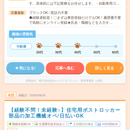
す。具体的には下記業務をお任せします。・自動車用ゴ…
ブランクOK / 英語力不要
応募資格
◆経験者歓迎！〇まずは事前登録だけでもOK！履歴書不要
で気軽にオンライン登録★氏名・職種などを入力す…
職場の雰囲気
年齢層
20代
30代
40代
50代
60代
気になる!
応募へ進む
詳しく見る
派遣会社
株式会社綜合キャリアオプション 製造事業部（全国）
未読
掲載日
2026/08/05
【経験不問！未経験○】住宅用ポストロッカー
部品の加工機械オペ/日払いOK
職種未経験OK
交通費別途支給あり
土日祝日が休み
WEB登録OK