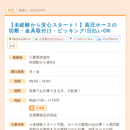
未読
掲載日
2026/08/05
【未経験から安心スタート！】高圧ホースの
切断・金具取付け・ピッキング/日払いOK
職種未経験OK
交通費別途支給あり
土日祝日が休み
WEB登録OK
派遣
三重県伊賀市
勤務地
市部駅から車5分
月～金
曜日頻度
08:00～16:40
時間
長期でお仕事できる方、大歓迎！
期間
時給1130～1170円
時給
交通費
交通費規定内支給
≪未経験スタート可能。ホースの製造のお仕事！≫高圧配
仕事内容
管部品を製造する企業様でのお仕事。油圧ホースの切…