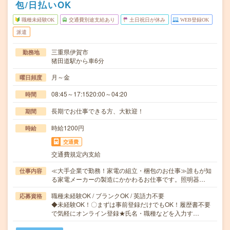
包/日払いOK
職種未経験OK
交通費別途支給あり
土日祝日が休み
WEB登録OK
派遣
三重県伊賀市
勤務地
猪田道駅から車6分
月～金
曜日頻度
08:45～17:1520:00～04:20
時間
長期でお仕事できる方、大歓迎！
期間
時給1200円
時給
交通費
交通費規定内支給
≪大手企業で勤務！家電の組立・梱包のお仕事≫誰もが知
仕事内容
る家電メーカーの製造にかかわるお仕事です。照明器…
職種未経験OK / ブランクOK / 英語力不要
応募資格
◆未経験OK！〇まずは事前登録だけでもOK！履歴書不要
で気軽にオンライン登録★氏名・職種などを入力す…