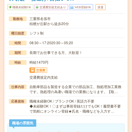
職種未経験OK
交通費別途支給あり
WEB登録OK
派遣
三重県名張市
勤務地
桔梗が丘駅から徒歩20分
シフト制
曜日頻度
08:30～17:2020:30～05:20
時間
長期でお仕事できる方、大歓迎！
期間
時給1470円
時給
交通費
交通費規定内支給
自動車部品を製造する企業での部品加工、熱処理加工業務
仕事内容
です。熱処理の為暑い職場での業務になります。【取…
職種未経験OK / ブランクOK / 英語力不要
応募資格
◆未経験OK！〇まずは事前登録だけでもOK！履歴書不要
で気軽にオンライン登録★氏名・職種などを入力す…
職場の雰囲気