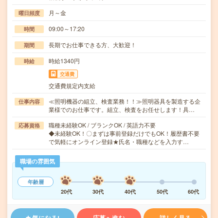
月～金
曜日頻度
09:00～17:20
時間
長期でお仕事できる方、大歓迎！
期間
時給1340円
時給
交通費
交通費規定内支給
≪照明機器の組立、検査業務！！≫照明器具を製造する企
仕事内容
業様でのお仕事です。組立、検査をお任せします！具…
職種未経験OK / ブランクOK / 英語力不要
応募資格
◆未経験OK！〇まずは事前登録だけでもOK！履歴書不要
で気軽にオンライン登録★氏名・職種などを入力す…
職場の雰囲気
年齢層
20代
30代
40代
50代
60代
気になる!
応募へ進む
詳しく見る