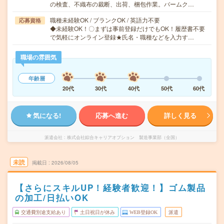
の検査、不織布の裁断、出荷、梱包作業。バームク…
職種未経験OK / ブランクOK / 英語力不要
応募資格
◆未経験OK！〇まずは事前登録だけでもOK！履歴書不要
で気軽にオンライン登録★氏名・職種などを入力す…
職場の雰囲気
年齢層
20代
30代
40代
50代
60代
気になる!
応募へ進む
詳しく見る
派遣会社
株式会社綜合キャリアオプション 製造事業部（全国）
未読
掲載日
2026/08/05
【さらにスキルUP！経験者歓迎！】ゴム製品
の加工/日払いOK
交通費別途支給あり
土日祝日が休み
WEB登録OK
派遣