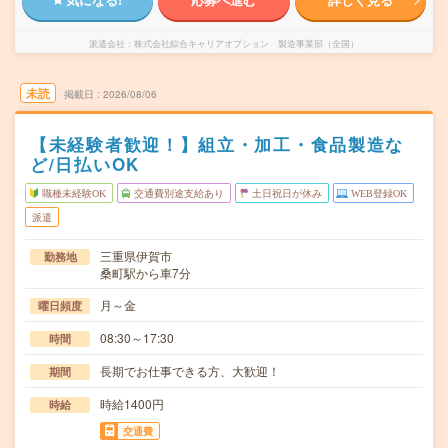
派遣会社
株式会社綜合キャリアオプション 製造事業部（全国）
未読
掲載日
2026/08/06
【未経験者歓迎！】組立・加工・食品製造な
ど/日払いOK
職種未経験OK
交通費別途支給あり
土日祝日が休み
WEB登録OK
派遣
三重県伊賀市
勤務地
桑町駅から車7分
月～金
曜日頻度
08:30～17:30
時間
長期でお仕事できる方、大歓迎！
期間
時給1400円
時給
交通費