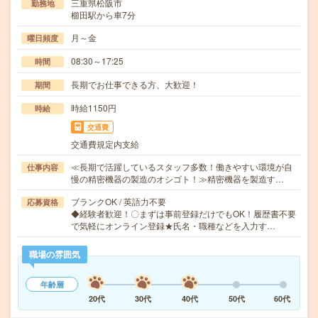
三重県松阪市
勤務地
櫛田駅から車7分
月～金
曜日頻度
08:30～17:25
時間
長期でお仕事できる方、大歓迎！
期間
時給1150円
時給
交通費
交通費規定内支給
≪長期で活躍しているスタッフ多数！働きやすい環境が自
仕事内容
慢の精密機器の製造のオシゴト！≫精密機器を製造す…
ブランクOK / 英語力不要
応募資格
◆経験者歓迎！〇まずは事前登録だけでもOK！履歴書不要
で気軽にオンライン登録★氏名・職種などを入力す…
職場の雰囲気
年齢層
20代
30代
40代
50代
60代