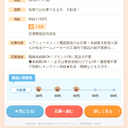
時間
長期でお仕事できる方、大歓迎！
期間
時給1130円
時給
交通費
交通費規定内支給
≪アミューズメント機器製造のお仕事！未経験大歓迎≫誰
仕事内容
もが知るゲームメーカーの工場内で製品の組手業務を…
職種未経験OK / ブランクOK / 英語力不要
応募資格
◆未経験OK！〇まずは事前登録だけでもOK！履歴書不要
で気軽にオンライン登録★氏名・職種などを入力す…
職場の雰囲気
年齢層
20代
30代
40代
50代
60代
気になる!
応募へ進む
詳しく見る
派遣会社
株式会社綜合キャリアオプション 製造事業部（全国）