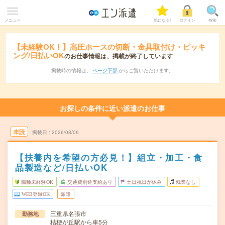
メニュー
気になる!
ログイン
検索
【未経験OK！】高圧ホースの切断・金具取付け・ピッキ
ング/日払いOK
のお仕事情報は、掲載が終了しています
掲載時の情報は、
ページ下部
からご覧いただけます。
お探しの条件に近い派遣のお仕事
未読
掲載日
2026/08/06
【扶養内を希望の方必見！】組立・加工・食
品製造など/日払いOK
職種未経験OK
交通費別途支給あり
土日祝日が休み
残業なし
WEB登録OK
派遣
三重県名張市
勤務地
桔梗が丘駅から車5分