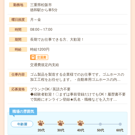
三重県松阪市
勤務地
徳和駅から車5分
月～金
曜日頻度
08:00～17:00
時間
長期でお仕事できる方、大歓迎！
期間
時給1200円
時給
交通費
交通費規定内支給
ゴム製品を製造する企業様でのお仕事です。ゴムホースの
仕事内容
加工工程をお任せします。・自動車用ゴムホースの内…
ブランクOK / 英語力不要
応募資格
◆経験者歓迎！〇まずは事前登録だけでもOK！履歴書不要
で気軽にオンライン登録★氏名・職種などを入力す…
職場の雰囲気
年齢層
20代
30代
40代
50代
60代