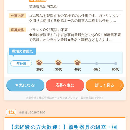
交通費規定内支給
ゴム製品を製造する企業様でのお仕事です。ガソリンタン
仕事内容
ク周りに使用する樹脂ホースの組立の工程をお任せし…
ブランクOK / 英語力不要
応募資格
◆経験者歓迎！〇まずは事前登録だけでもOK！履歴書不要
で気軽にオンライン登録★氏名・職種などを入力す…
職場の雰囲気
年齢層
20代
30代
40代
50代
60代
気になる!
応募へ進む
詳しく見る
派遣会社
株式会社綜合キャリアオプション 製造事業部（全国）
未読
掲載日
2026/08/05
【未経験の方大歓迎！】照明器具の組立・梱