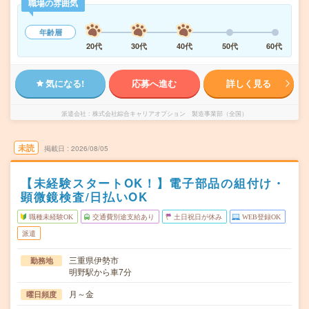
職場の雰囲気
年齢層
20代
30代
40代
50代
60代
気になる!
応募へ進む
詳しく見る
派遣会社
株式会社綜合キャリアオプション 製造事業部（全国）
未読
掲載日
2026/08/05
【未経験スタートOK！】電子部品の組付け・
顕微鏡検査/日払いOK
職種未経験OK
交通費別途支給あり
土日祝日が休み
WEB登録OK
派遣
三重県伊勢市
勤務地
明野駅から車7分
月～金
曜日頻度