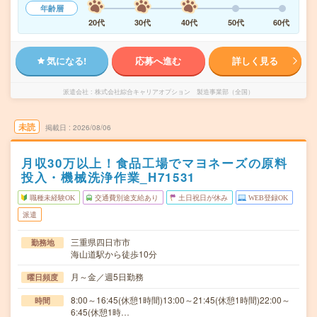
年齢層
20代
30代
40代
50代
60代
気になる!
応募へ進む
詳しく見る
派遣会社
株式会社綜合キャリアオプション 製造事業部（全国）
未読
掲載日
2026/08/06
月収30万以上！食品工場でマヨネーズの原料
投入・機械洗浄作業_H71531
職種未経験OK
交通費別途支給あり
土日祝日が休み
WEB登録OK
派遣
三重県四日市市
勤務地
海山道駅から徒歩10分
月～金／週5日勤務
曜日頻度
8:00～16:45(休憩1時間)13:00～21:45(休憩1時間)22:00～
時間
6:45(休憩1時…