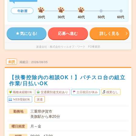
年齢層
20代
30代
40代
50代
60代
気になる!
応募へ進む
詳しく見る
派遣会社
株式会社ウィルオブ・ワーク FO事業部
未読
掲載日
2026/08/05
【扶養控除内の相談OK！】パチスロ台の組立
作業/日払いOK
職種未経験OK
交通費別途支給あり
土日祝日が休み
残業なし
WEB登録OK
派遣
三重県伊賀市
勤務地
美旗駅から車20分
月～金
曜日頻度
09:00～17:30