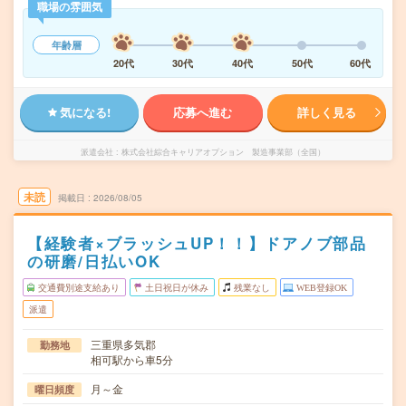
職場の雰囲気
年齢層
20代
30代
40代
50代
60代
気になる!
応募へ進む
詳しく見る
派遣会社
株式会社綜合キャリアオプション 製造事業部（全国）
未読
掲載日
2026/08/05
【経験者×ブラッシュUP！！】ドアノブ部品
の研磨/日払いOK
交通費別途支給あり
土日祝日が休み
残業なし
WEB登録OK
派遣
三重県多気郡
勤務地
相可駅から車5分
月～金
曜日頻度