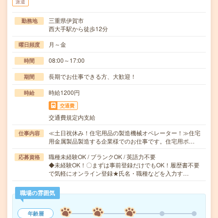
派遣
三重県伊賀市
勤務地
西大手駅から徒歩12分
月～金
曜日頻度
08:00～17:00
時間
長期でお仕事できる方、大歓迎！
期間
時給1200円
時給
交通費
交通費規定内支給
≪土日祝休み！住宅用品の製造機械オペレーター！≫住宅
仕事内容
用金属製品製造する企業様でのお仕事です。住宅用ポ…
職種未経験OK / ブランクOK / 英語力不要
応募資格
◆未経験OK！〇まずは事前登録だけでもOK！履歴書不要
で気軽にオンライン登録★氏名・職種などを入力す…
職場の雰囲気
年齢層