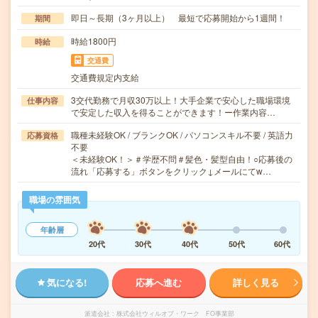
即日～長期（3ヶ月以上） 最短で応募開始から1週間！
期間
時給1800円
時給
交通費
交通費規定内支給
3交代勤務で月収30万以上！大手企業で安心した職場環境
仕事内容
で安定した収入を得ることができます！ー作業内容…
職種未経験OK / ブランクOK / パソコンスキル不要 / 英語力
応募資格
不要
＜未経験OK！＞＃学歴不問＃髪色・髪型自由！○応募後の
流れ「応募する」ボタンをクリック↓メールにてw…
職場の雰囲気
年齢層
20代
30代
40代
50代
60代
気になる!
応募へ進む
詳しく見る
派遣会社
株式会社ウィルオブ・ワーク FO事業部