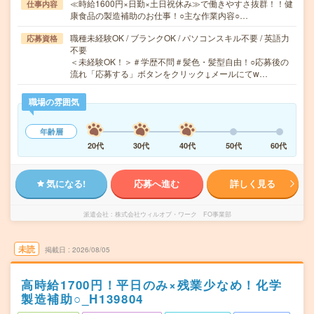
≪時給1600円×日勤×土日祝休み≫で働きやすさ抜群！！健
仕事内容
康食品の製造補助のお仕事！○主な作業内容○…
職種未経験OK / ブランクOK / パソコンスキル不要 / 英語力
応募資格
不要
＜未経験OK！＞＃学歴不問＃髪色・髪型自由！○応募後の
流れ「応募する」ボタンをクリック↓メールにてw…
職場の雰囲気
年齢層
20代
30代
40代
50代
60代
気になる!
応募へ進む
詳しく見る
派遣会社
株式会社ウィルオブ・ワーク FO事業部
未読
掲載日
2026/08/05
高時給1700円！平日のみ×残業少なめ！化学
製造補助○_H139804