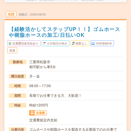
未読
掲載日
2026/08/05
【経験活かしてステップUP！！】ゴムホース
や樹脂ホースの加工/日払いOK
交通費別途支給あり
土日祝日が休み
残業なし
WEB登録OK
派遣
三重県松阪市
勤務地
相可駅から車5分
月～金
曜日頻度
08:00～17:00
時間
長期でお仕事できる方、大歓迎！
期間
時給1200円
時給
交通費
交通費規定内支給
ゴムホースや樹脂ホースを製造する企業様でのお仕事で
仕事内容