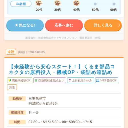
年齢層
20代
30代
40代
50代
60代
気になる!
応募へ進む
詳しく見る
派遣会社
株式会社綜合キャリアオプション 製造事業部（全国）
未読
掲載日
2026/08/05
【未経験から安心スタート！】くるま部品コ
ネクタの原料投入・機械OP・袋詰め箱詰め
職種未経験OK
交通費別途支給あり
土日祝日が休み
WEB登録OK
派遣
三重県津市
勤務地
阿漕駅から徒歩3分
月～金
曜日頻度
07:30～16:1515:30～00:1508:30～17:15
時間