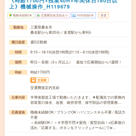
《時給1700円×残業40H×年間休日180日以
上》機械操作_H119679
職種未経験OK
交通費別途支給あり
WEB登録OK
派遣
三重県桑名市
勤務地
桑名駅から車20分／多度駅から車9分
週5日勤務
曜日頻度
9:10～18:10(休憩1時間)21:10～6:10(休憩1時間)
時間
即日～長期（3ヶ月以上） 最短で応募開始から1週間！
期間
時給1700円
時給
交通費
交通費規定内支給
半導体製造工場で勤務いただきます。▼配属先での業務内
仕事内容
容装置の保全、改善、維持管理、保守部品の管理業務…
職種未経験OK / ブランクOK / パソコンスキル不要 / 英語力
応募資格
不要
＜未経験OK！＞＃学歴不問＃髪色・髪型自由！○応募後の
流れ「応募する」ボタンをクリック↓メールにてw…