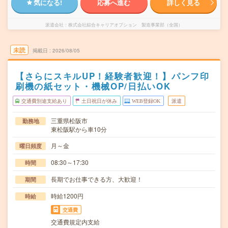
気になる!
応募へ進む
詳しく見る
派遣会社
株式会社綜合キャリアオプション 製造事業部（全国）
未読
掲載日
2026/08/05
【さらにスキルUP！経験者歓迎！】パンフ印
刷機の紙セット・機械OP/日払いOK
交通費別途支給あり
土日祝日が休み
WEB登録OK
派遣
三重県松阪市
勤務地
東松阪駅から車10分
月～金
曜日頻度
08:30～17:30
時間
長期でお仕事できる方、大歓迎！
期間
時給1200円
時給
交通費
交通費規定内支給