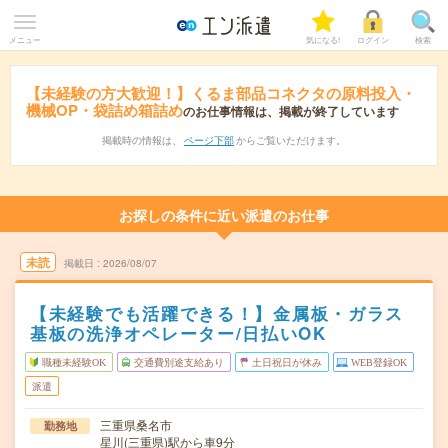
メニュー
気になる!
ログイン
検索
【未経験の方大歓迎！】くるま部品コネクタの原料投入・
機械OP・袋詰め箱詰め
のお仕事情報は、掲載が終了しています
掲載時の情報は、
ページ下部
からご覧いただけます。
お探しの条件に近い派遣のお仕事
未読
掲載日
2026/08/07
【未経験でも活躍できる！】金属板・ガラス
基板の洗浄オペレーター/日払いOK
職種未経験OK
交通費別途支給あり
土日祝日が休み
WEB登録OK
派遣
三重県桑名市
勤務地
星川(三重県)駅から車9分