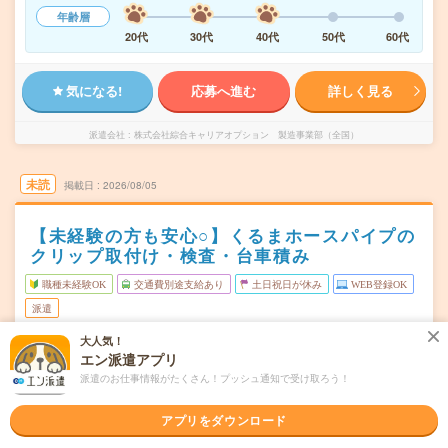
年齢層
20代
30代
40代
50代
60代
気になる!
応募へ進む
詳しく見る
派遣会社
株式会社綜合キャリアオプション 製造事業部（全国）
未読
掲載日
2026/08/05
【未経験の方も安心○】くるまホースパイプの
クリップ取付け・検査・台車積み
職種未経験OK
交通費別途支給あり
土日祝日が休み
WEB登録OK
派遣
大人気！
三重県鈴鹿市
勤務地
エン派遣アプリ
鈴鹿サーキット稲生駅から車20分
派遣のお仕事情報がたくさん！プッシュ通知で受け取ろう！
月～金
曜日頻度
アプリをダウンロード
08:30～17:00
時間