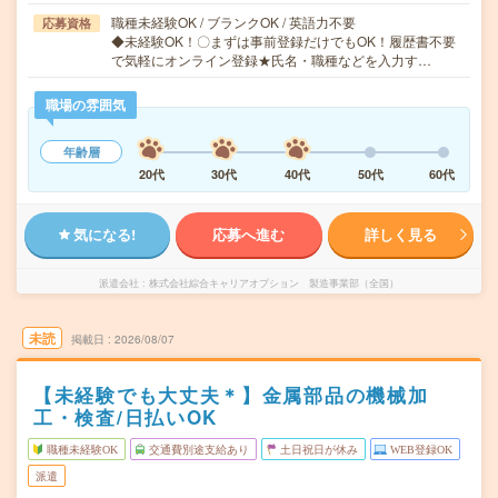
職種未経験OK / ブランクOK / 英語力不要
応募資格
◆未経験OK！〇まずは事前登録だけでもOK！履歴書不要
で気軽にオンライン登録★氏名・職種などを入力す…
職場の雰囲気
年齢層
20代
30代
40代
50代
60代
気になる!
応募へ進む
詳しく見る
派遣会社
株式会社綜合キャリアオプション 製造事業部（全国）
未読
掲載日
2026/08/07
【未経験でも大丈夫＊】金属部品の機械加
工・検査/日払いOK
職種未経験OK
交通費別途支給あり
土日祝日が休み
WEB登録OK
派遣