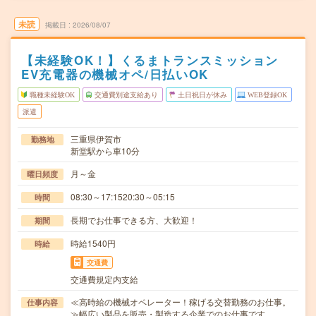
未読
掲載日
2026/08/07
【未経験OK！】くるまトランスミッション
EV充電器の機械オペ/日払いOK
職種未経験OK
交通費別途支給あり
土日祝日が休み
WEB登録OK
派遣
三重県伊賀市
勤務地
新堂駅から車10分
月～金
曜日頻度
08:30～17:1520:30～05:15
時間
長期でお仕事できる方、大歓迎！
期間
時給1540円
時給
交通費
交通費規定内支給
≪高時給の機械オペレーター！稼げる交替勤務のお仕事。
仕事内容
≫幅広い製品を販売・製造する企業でのお仕事です。…