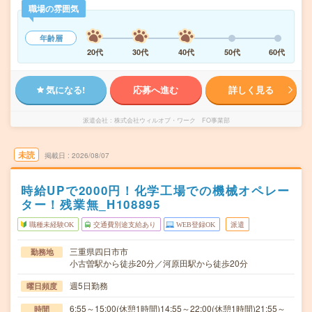
職場の雰囲気
年齢層
20代
30代
40代
50代
60代
気になる!
応募へ進む
詳しく見る
派遣会社
株式会社ウィルオブ・ワーク FO事業部
未読
掲載日
2026/08/07
時給UPで2000円！化学工場での機械オペレー
ター！残業無_H108895
職種未経験OK
交通費別途支給あり
WEB登録OK
派遣
三重県四日市市
勤務地
小古曽駅から徒歩20分／河原田駅から徒歩20分
週5日勤務
曜日頻度
6:55～15:00(休憩1時間)14:55～22:00(休憩1時間)21:55～
時間