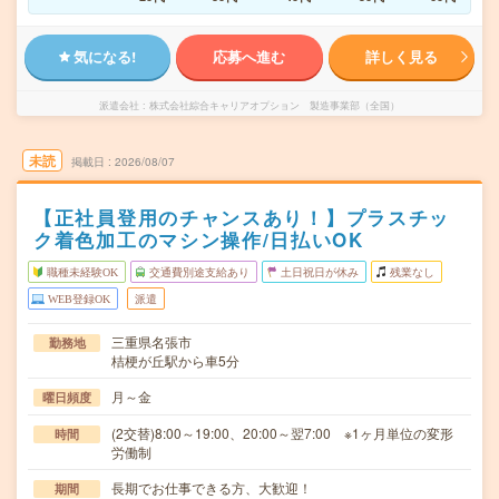
気になる!
応募へ進む
詳しく見る
派遣会社
株式会社綜合キャリアオプション 製造事業部（全国）
未読
掲載日
2026/08/07
【正社員登用のチャンスあり！】プラスチッ
ク着色加工のマシン操作/日払いOK
職種未経験OK
交通費別途支給あり
土日祝日が休み
残業なし
WEB登録OK
派遣
三重県名張市
勤務地
桔梗が丘駅から車5分
月～金
曜日頻度
(2交替)8:00～19:00、20:00～翌7:00 ※1ヶ月単位の変形
時間
労働制
長期でお仕事できる方、大歓迎！
期間