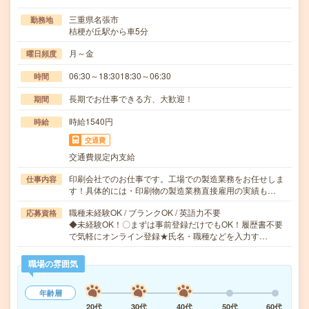
三重県名張市
勤務地
桔梗が丘駅から車5分
月～金
曜日頻度
06:30～18:3018:30～06:30
時間
長期でお仕事できる方、大歓迎！
期間
時給1540円
時給
交通費
交通費規定内支給
印刷会社でのお仕事です。工場での製造業務をお任せしま
仕事内容
す！具体的には・印刷物の製造業務直接雇用の実績も…
職種未経験OK / ブランクOK / 英語力不要
応募資格
◆未経験OK！〇まずは事前登録だけでもOK！履歴書不要
で気軽にオンライン登録★氏名・職種などを入力す…
職場の雰囲気
年齢層
20代
30代
40代
50代
60代