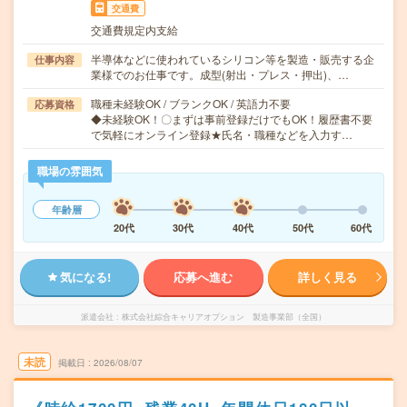
交通費
交通費規定内支給
半導体などに使われているシリコン等を製造・販売する企
仕事内容
業様でのお仕事です。成型(射出・プレス・押出)、…
職種未経験OK / ブランクOK / 英語力不要
応募資格
◆未経験OK！〇まずは事前登録だけでもOK！履歴書不要
で気軽にオンライン登録★氏名・職種などを入力す…
職場の雰囲気
年齢層
20代
30代
40代
50代
60代
気になる!
応募へ進む
詳しく見る
派遣会社
株式会社綜合キャリアオプション 製造事業部（全国）
未読
掲載日
2026/08/07