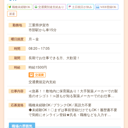
職種未経験OK
交通費別途支給あり
土日祝日が休み
WEB登録OK
派遣
三重県伊賀市
勤務地
市部駅から車15分
月～金
曜日頻度
08:20～17:05
時間
長期でお仕事できる方、大歓迎！
期間
時給1500円
時給
交通費
交通費規定内支給
≪急募！！敷地内に保育園あり！大手製薬メーカーでの製
仕事内容
造のオシゴト！≫誰もが知る製薬メーカーでのお仕事…
職種未経験OK / ブランクOK / 英語力不要
応募資格
◆未経験OK！〇まずは事前登録だけでもOK！履歴書不要
で気軽にオンライン登録★氏名・職種などを入力す…
職場の雰囲気