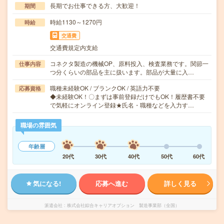
長期でお仕事できる方、大歓迎！
期間
時給1130～1270円
時給
交通費
交通費規定内支給
コネクタ製造の機械OP、原料投入、検査業務です。関節一
仕事内容
つ分くらいの部品を主に扱います。部品が大量に入…
職種未経験OK / ブランクOK / 英語力不要
応募資格
◆未経験OK！〇まずは事前登録だけでもOK！履歴書不要
で気軽にオンライン登録★氏名・職種などを入力す…
職場の雰囲気
年齢層
20代
30代
40代
50代
60代
気になる!
応募へ進む
詳しく見る
派遣会社
株式会社綜合キャリアオプション 製造事業部（全国）