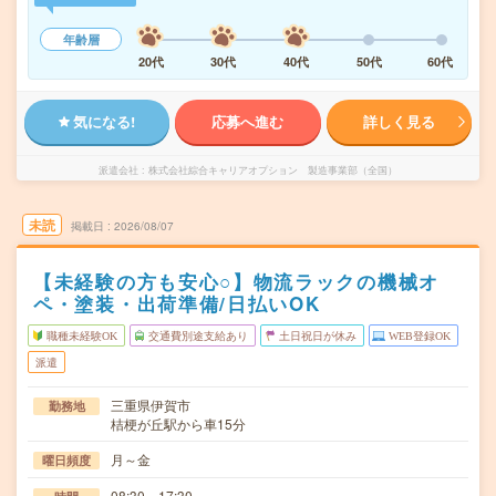
年齢層
20代
30代
40代
50代
60代
気になる!
応募へ進む
詳しく見る
派遣会社
株式会社綜合キャリアオプション 製造事業部（全国）
未読
掲載日
2026/08/07
【未経験の方も安心○】物流ラックの機械オ
ペ・塗装・出荷準備/日払いOK
職種未経験OK
交通費別途支給あり
土日祝日が休み
WEB登録OK
派遣
三重県伊賀市
勤務地
桔梗が丘駅から車15分
月～金
曜日頻度
08:30～17:30