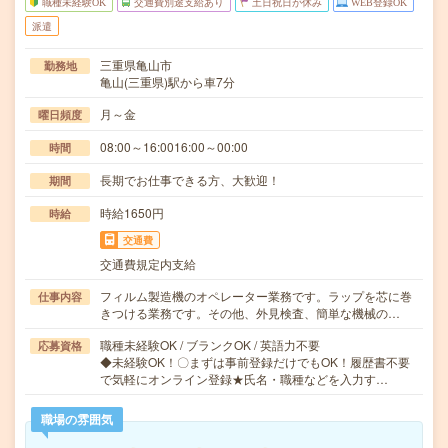
職種未経験OK
交通費別途支給あり
土日祝日が休み
WEB登録OK
派遣
三重県亀山市
勤務地
亀山(三重県)駅から車7分
月～金
曜日頻度
08:00～16:0016:00～00:00
時間
長期でお仕事できる方、大歓迎！
期間
時給1650円
時給
交通費
交通費規定内支給
フィルム製造機のオペレーター業務です。ラップを芯に巻
仕事内容
きつける業務です。その他、外見検査、簡単な機械の…
職種未経験OK / ブランクOK / 英語力不要
応募資格
◆未経験OK！〇まずは事前登録だけでもOK！履歴書不要
で気軽にオンライン登録★氏名・職種などを入力す…
職場の雰囲気