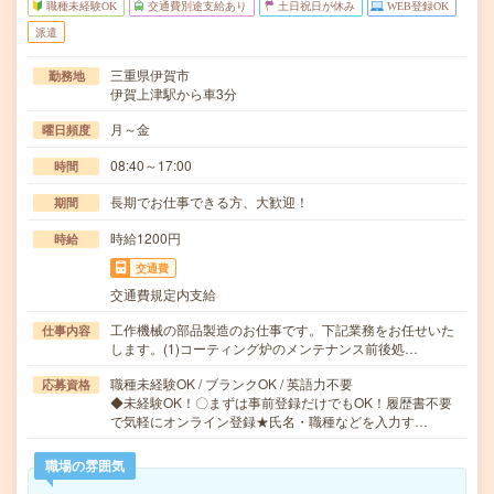
職種未経験OK
交通費別途支給あり
土日祝日が休み
WEB登録OK
派遣
三重県伊賀市
勤務地
伊賀上津駅から車3分
月～金
曜日頻度
08:40～17:00
時間
長期でお仕事できる方、大歓迎！
期間
時給1200円
時給
交通費
交通費規定内支給
工作機械の部品製造のお仕事です。下記業務をお任せいた
仕事内容
します。(1)コーティング炉のメンテナンス前後処…
職種未経験OK / ブランクOK / 英語力不要
応募資格
◆未経験OK！〇まずは事前登録だけでもOK！履歴書不要
で気軽にオンライン登録★氏名・職種などを入力す…
職場の雰囲気