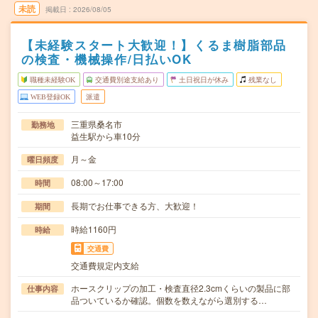
未読
掲載日
2026/08/05
【未経験スタート大歓迎！】くるま樹脂部品
の検査・機械操作/日払いOK
職種未経験OK
交通費別途支給あり
土日祝日が休み
残業なし
WEB登録OK
派遣
三重県桑名市
勤務地
益生駅から車10分
月～金
曜日頻度
08:00～17:00
時間
長期でお仕事できる方、大歓迎！
期間
時給1160円
時給
交通費
交通費規定内支給
ホースクリップの加工・検査直径2.3cmくらいの製品に部
仕事内容
品ついているか確認。個数を数えながら選別する…