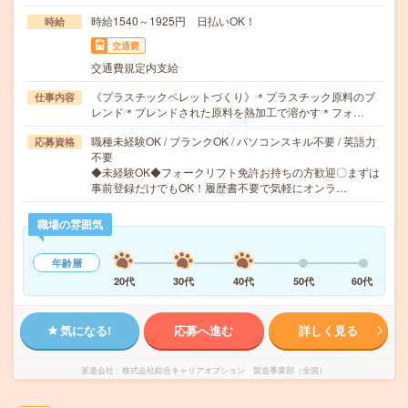
時給1540～1925円 日払いOK！
時給
交通費
交通費規定内支給
《プラスチックペレットづくり》＊プラスチック原料のブ
仕事内容
レンド＊ブレンドされた原料を熱加工で溶かす＊フォ…
職種未経験OK / ブランクOK / パソコンスキル不要 / 英語力
応募資格
不要
◆未経験OK◆フォークリフト免許お持ちの方歓迎〇まずは
事前登録だけでもOK！履歴書不要で気軽にオンラ…
職場の雰囲気
年齢層
20代
30代
40代
50代
60代
気になる!
応募へ進む
詳しく見る
派遣会社
株式会社綜合キャリアオプション 製造事業部（全国）