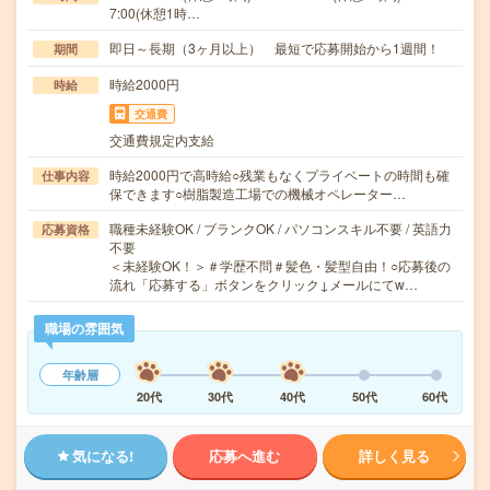
7:00(休憩1時…
即日～長期（3ヶ月以上） 最短で応募開始から1週間！
期間
時給2000円
時給
交通費
交通費規定内支給
時給2000円で高時給○残業もなくプライベートの時間も確
仕事内容
保できます○樹脂製造工場での機械オペレーター…
職種未経験OK / ブランクOK / パソコンスキル不要 / 英語力
応募資格
不要
＜未経験OK！＞＃学歴不問＃髪色・髪型自由！○応募後の
流れ「応募する」ボタンをクリック↓メールにてw…
職場の雰囲気
年齢層
20代
30代
40代
50代
60代
気になる!
応募へ進む
詳しく見る