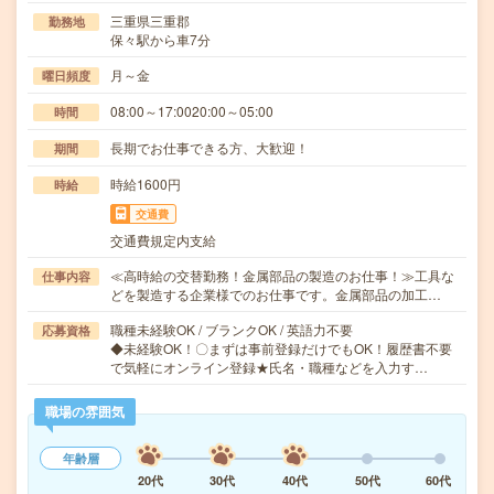
三重県三重郡
勤務地
保々駅から車7分
月～金
曜日頻度
08:00～17:0020:00～05:00
時間
長期でお仕事できる方、大歓迎！
期間
時給1600円
時給
交通費
交通費規定内支給
≪高時給の交替勤務！金属部品の製造のお仕事！≫工具な
仕事内容
どを製造する企業様でのお仕事です。金属部品の加工…
職種未経験OK / ブランクOK / 英語力不要
応募資格
◆未経験OK！〇まずは事前登録だけでもOK！履歴書不要
で気軽にオンライン登録★氏名・職種などを入力す…
職場の雰囲気
年齢層
20代
30代
40代
50代
60代