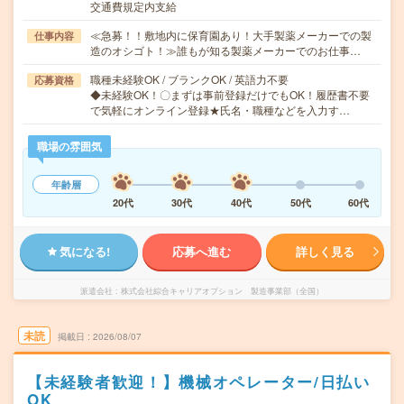
交通費規定内支給
≪急募！！敷地内に保育園あり！大手製薬メーカーでの製
仕事内容
造のオシゴト！≫誰もが知る製薬メーカーでのお仕事…
職種未経験OK / ブランクOK / 英語力不要
応募資格
◆未経験OK！〇まずは事前登録だけでもOK！履歴書不要
で気軽にオンライン登録★氏名・職種などを入力す…
職場の雰囲気
年齢層
20代
30代
40代
50代
60代
気になる!
応募へ進む
詳しく見る
派遣会社
株式会社綜合キャリアオプション 製造事業部（全国）
未読
掲載日
2026/08/07
【未経験者歓迎！】機械オペレーター/日払い
OK