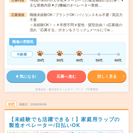
仕事内容
主な業務内容▼(1)機械のオペレーター業務…
職種未経験OK / ブランクOK / パソコンスキル不要 / 英語力
応募資格
不要
＜未経験OK！＞＃学歴不問＃髪色・髪型自由！○応募後の
流れ「応募する」ボタンをクリック↓メールにてw…
職場の雰囲気
年齢層
20代
30代
40代
50代
60代
気になる!
応募へ進む
詳しく見る
派遣会社
株式会社ウィルオブ・ワーク FO事業部
未読
掲載日
2026/08/06
【未経験でも活躍できる！】家庭用ラップの
製造オペレーター/日払いOK