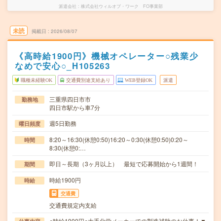
派遣会社
株式会社ウィルオブ・ワーク FO事業部
未読
掲載日
2026/08/07
《高時給1900円》機械オペレーター○残業少
なめで安心○_H105263
職種未経験OK
交通費別途支給あり
WEB登録OK
派遣
三重県四日市市
勤務地
四日市駅から車7分
週5日勤務
曜日頻度
8:20～16:30(休憩0:50)16:20～0:30(休憩0:50)0:20～
時間
8:30(休憩0:…
即日～長期（3ヶ月以上） 最短で応募開始から1週間！
期間
時給1900円
時給
交通費
交通費規定内支給
○時給1900円○大手化学メーカーでの製造補助のお仕事！▼