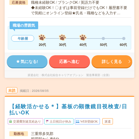
職種未経験OK / ブランクOK / 英語力不要
応募資格
◆未経験OK！〇まずは事前登録だけでもOK！履歴書不要
で気軽にオンライン登録★氏名・職種などを入力す…
職場の雰囲気
年齢層
20代
30代
40代
50代
60代
気になる!
応募へ進む
詳しく見る
派遣会社
株式会社綜合キャリアオプション 製造事業部（全国）
未読
掲載日
2026/08/05
【経験活かせる＊】基板の顕微鏡目視検査/日
払いOK
交通費別途支給あり
土日祝日が休み
WEB登録OK
派遣
三重県多気郡
勤務地
明星駅から車6分