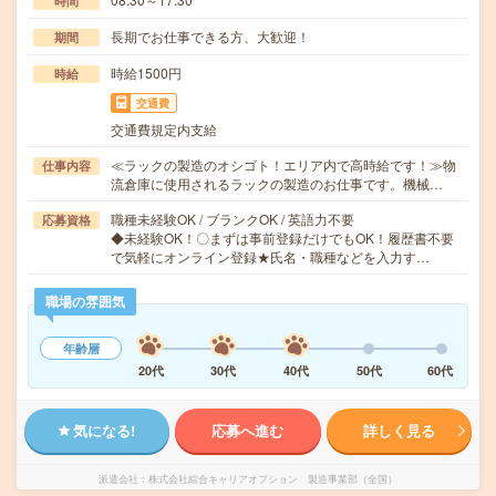
時間
長期でお仕事できる方、大歓迎！
期間
時給1500円
時給
交通費
交通費規定内支給
≪ラックの製造のオシゴト！エリア内で高時給です！≫物
仕事内容
流倉庫に使用されるラックの製造のお仕事です。機械…
職種未経験OK / ブランクOK / 英語力不要
応募資格
◆未経験OK！〇まずは事前登録だけでもOK！履歴書不要
で気軽にオンライン登録★氏名・職種などを入力す…
職場の雰囲気
年齢層
20代
30代
40代
50代
60代
気になる!
応募へ進む
詳しく見る
派遣会社
株式会社綜合キャリアオプション 製造事業部（全国）