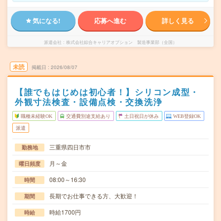
気になる!
応募へ進む
詳しく見る
派遣会社
株式会社綜合キャリアオプション 製造事業部（全国）
未読
掲載日
2026/08/07
【誰でもはじめは初心者！】シリコン成型・
外観寸法検査・設備点検・交換洗浄
職種未経験OK
交通費別途支給あり
土日祝日が休み
WEB登録OK
派遣
三重県四日市市
勤務地
月～金
曜日頻度
08:00～16:30
時間
長期でお仕事できる方、大歓迎！
期間
時給1700円
時給