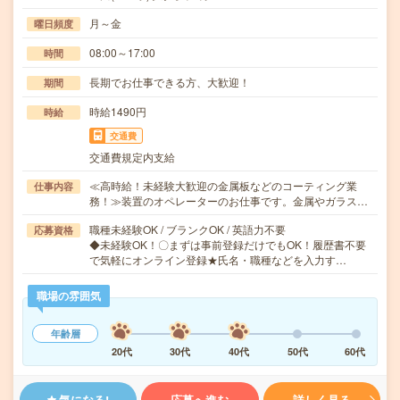
月～金
曜日頻度
08:00～17:00
時間
長期でお仕事できる方、大歓迎！
期間
時給1490円
時給
交通費
交通費規定内支給
≪高時給！未経験大歓迎の金属板などのコーティング業
仕事内容
務！≫装置のオペレーターのお仕事です。金属やガラス…
職種未経験OK / ブランクOK / 英語力不要
応募資格
◆未経験OK！〇まずは事前登録だけでもOK！履歴書不要
で気軽にオンライン登録★氏名・職種などを入力す…
職場の雰囲気
年齢層
20代
30代
40代
50代
60代
気になる!
応募へ進む
詳しく見る