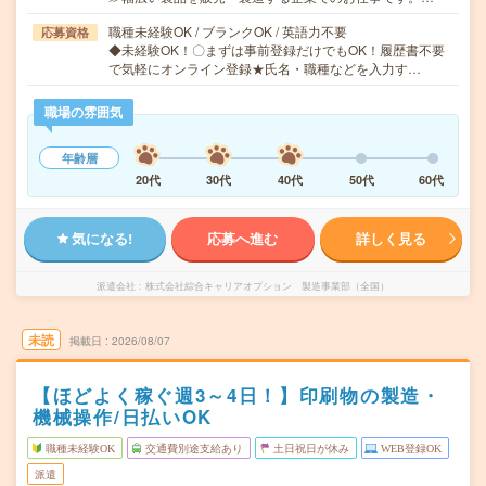
職種未経験OK / ブランクOK / 英語力不要
応募資格
◆未経験OK！〇まずは事前登録だけでもOK！履歴書不要
で気軽にオンライン登録★氏名・職種などを入力す…
職場の雰囲気
年齢層
20代
30代
40代
50代
60代
気になる!
応募へ進む
詳しく見る
派遣会社
株式会社綜合キャリアオプション 製造事業部（全国）
未読
掲載日
2026/08/07
【ほどよく稼ぐ週3～4日！】印刷物の製造・
機械操作/日払いOK
職種未経験OK
交通費別途支給あり
土日祝日が休み
WEB登録OK
派遣