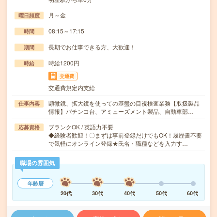
月～金
曜日頻度
08:15～17:15
時間
長期でお仕事できる方、大歓迎！
期間
時給1200円
時給
交通費
交通費規定内支給
顕微鏡、拡大鏡を使っての基盤の目視検査業務【取扱製品
仕事内容
情報】パチンコ台、アミューズメント製品、自動車部…
ブランクOK / 英語力不要
応募資格
◆経験者歓迎！〇まずは事前登録だけでもOK！履歴書不要
で気軽にオンライン登録★氏名・職種などを入力す…
職場の雰囲気
年齢層
20代
30代
40代
50代
60代