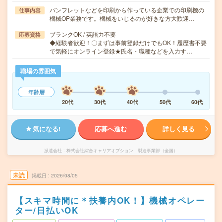
パンフレットなどを印刷から作っている企業での印刷機の
仕事内容
機械OP業務です。機械をいじるのが好きな方大歓迎…
ブランクOK / 英語力不要
応募資格
◆経験者歓迎！〇まずは事前登録だけでもOK！履歴書不要
で気軽にオンライン登録★氏名・職種などを入力す…
職場の雰囲気
年齢層
20代
30代
40代
50代
60代
気になる!
応募へ進む
詳しく見る
派遣会社
株式会社綜合キャリアオプション 製造事業部（全国）
未読
掲載日
2026/08/05
【スキマ時間に＊扶養内OK！】機械オペレー
ター/日払いOK