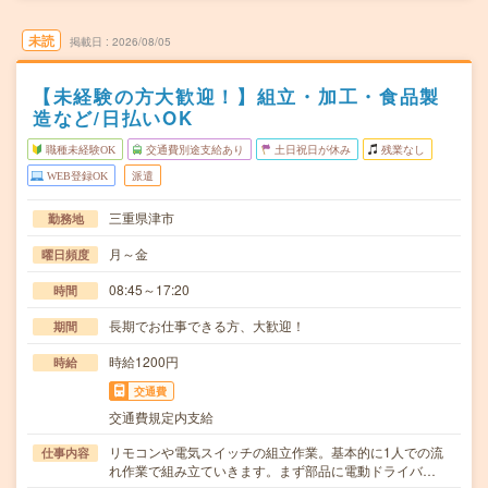
未読
掲載日
2026/08/05
【未経験の方大歓迎！】組立・加工・食品製
造など/日払いOK
職種未経験OK
交通費別途支給あり
土日祝日が休み
残業なし
WEB登録OK
派遣
三重県津市
勤務地
月～金
曜日頻度
08:45～17:20
時間
長期でお仕事できる方、大歓迎！
期間
時給1200円
時給
交通費
交通費規定内支給
リモコンや電気スイッチの組立作業。基本的に1人での流
仕事内容
れ作業で組み立ていきます。まず部品に電動ドライバ…