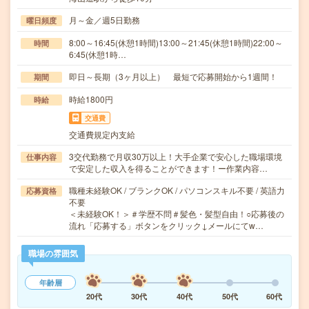
月～金／週5日勤務
曜日頻度
8:00～16:45(休憩1時間)13:00～21:45(休憩1時間)22:00～
時間
6:45(休憩1時…
即日～長期（3ヶ月以上） 最短で応募開始から1週間！
期間
時給1800円
時給
交通費
交通費規定内支給
3交代勤務で月収30万以上！大手企業で安心した職場環境
仕事内容
で安定した収入を得ることができます！ー作業内容…
職種未経験OK / ブランクOK / パソコンスキル不要 / 英語力
応募資格
不要
＜未経験OK！＞＃学歴不問＃髪色・髪型自由！○応募後の
流れ「応募する」ボタンをクリック↓メールにてw…
職場の雰囲気
年齢層
20代
30代
40代
50代
60代