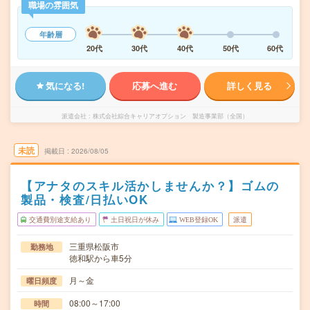
職場の雰囲気
年齢層
20代
30代
40代
50代
60代
気になる!
応募へ進む
詳しく見る
派遣会社
株式会社綜合キャリアオプション 製造事業部（全国）
未読
掲載日
2026/08/05
【アナタのスキル活かしませんか？】ゴムの
製品・検査/日払いOK
交通費別途支給あり
土日祝日が休み
WEB登録OK
派遣
三重県松阪市
勤務地
徳和駅から車5分
月～金
曜日頻度
08:00～17:00
時間