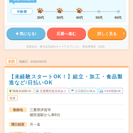
年齢層
20代
30代
40代
50代
60代
気になる!
応募へ進む
詳しく見る
派遣会社
株式会社綜合キャリアオプション 製造事業部（全国）
未読
掲載日
2026/08/05
【未経験スタートOK！】組立・加工・食品製
造など/日払いOK
職種未経験OK
交通費別途支給あり
土日祝日が休み
WEB登録OK
派遣
三重県伊賀市
勤務地
猪田道駅から車6分
月～金
曜日頻度