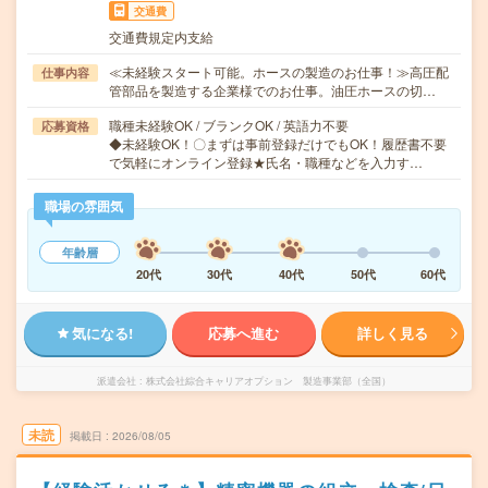
交通費
交通費規定内支給
≪未経験スタート可能。ホースの製造のお仕事！≫高圧配
仕事内容
管部品を製造する企業様でのお仕事。油圧ホースの切…
職種未経験OK / ブランクOK / 英語力不要
応募資格
◆未経験OK！〇まずは事前登録だけでもOK！履歴書不要
で気軽にオンライン登録★氏名・職種などを入力す…
職場の雰囲気
年齢層
20代
30代
40代
50代
60代
気になる!
応募へ進む
詳しく見る
派遣会社
株式会社綜合キャリアオプション 製造事業部（全国）
未読
掲載日
2026/08/05