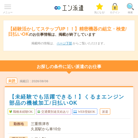
メニュー
気になる!
ログイン
検索
【経験活かしてステップUP！！】精密機器の組立・検査/
日払いOK
のお仕事情報は、掲載が終了しています
掲載時の情報は、
ページ下部
からご覧いただけます。
お探しの条件に近い派遣のお仕事
未読
掲載日
2026/08/06
【未経験でも活躍できる！】くるまエンジン
部品の機械加工/日払いOK
職種未経験OK
交通費別途支給あり
WEB登録OK
派遣
三重県津市
勤務地
久居駅から車10分