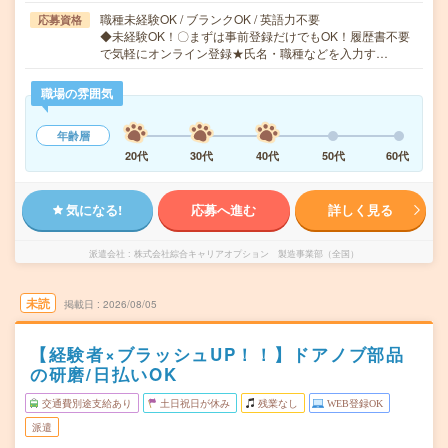
職種未経験OK / ブランクOK / 英語力不要
応募資格
◆未経験OK！〇まずは事前登録だけでもOK！履歴書不要
で気軽にオンライン登録★氏名・職種などを入力す…
職場の雰囲気
年齢層
20代
30代
40代
50代
60代
気になる!
応募へ進む
詳しく見る
派遣会社
株式会社綜合キャリアオプション 製造事業部（全国）
未読
掲載日
2026/08/05
【経験者×ブラッシュUP！！】ドアノブ部品
の研磨/日払いOK
交通費別途支給あり
土日祝日が休み
残業なし
WEB登録OK
派遣