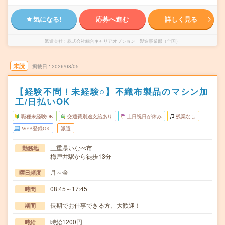
気になる!
応募へ進む
詳しく見る
派遣会社
株式会社綜合キャリアオプション 製造事業部（全国）
未読
掲載日
2026/08/05
【経験不問！未経験○】不織布製品のマシン加
工/日払いOK
職種未経験OK
交通費別途支給あり
土日祝日が休み
残業なし
WEB登録OK
派遣
三重県いなべ市
勤務地
梅戸井駅から徒歩13分
月～金
曜日頻度
08:45～17:45
時間
長期でお仕事できる方、大歓迎！
期間
時給1200円
時給