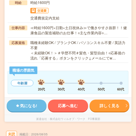
時給1600円
時給
交通費
交通費規定内支給
≪時給1600円×日勤×土日祝休み≫で働きやすさ抜群！！健
仕事内容
康食品の製造補助のお仕事！○主な作業内容○…
職種未経験OK / ブランクOK / パソコンスキル不要 / 英語力
応募資格
不要
＜未経験OK！＞＃学歴不問＃髪色・髪型自由！○応募後の
流れ「応募する」ボタンをクリック↓メールにてw…
職場の雰囲気
年齢層
20代
30代
40代
50代
60代
気になる!
応募へ進む
詳しく見る
派遣会社
株式会社ウィルオブ・ワーク FO事業部
未読
掲載日
2026/08/05