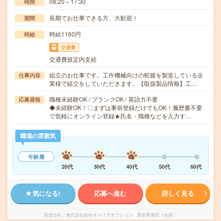
08:20～17:30
時間
長期でお仕事できる方、大歓迎！
期間
時給1160円
時給
交通費
交通費規定内支給
組立のお仕事です。工作機械向けの蛇腹を製造している企
仕事内容
業様で組立をしていただきます。【取扱製品情報】工…
職種未経験OK / ブランクOK / 英語力不要
応募資格
◆未経験OK！〇まずは事前登録だけでもOK！履歴書不要
で気軽にオンライン登録★氏名・職種などを入力す…
職場の雰囲気
年齢層
20代
30代
40代
50代
60代
気になる!
応募へ進む
詳しく見る
派遣会社
株式会社綜合キャリアオプション 製造事業部（全国）