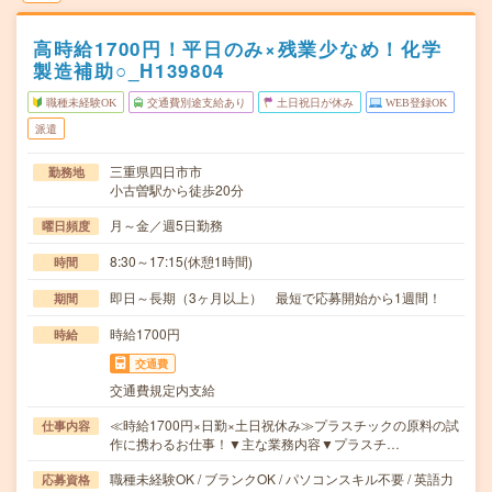
高時給1700円！平日のみ×残業少なめ！化学
製造補助○_H139804
職種未経験OK
交通費別途支給あり
土日祝日が休み
WEB登録OK
派遣
三重県四日市市
勤務地
小古曽駅から徒歩20分
月～金／週5日勤務
曜日頻度
8:30～17:15(休憩1時間)
時間
即日～長期（3ヶ月以上） 最短で応募開始から1週間！
期間
時給1700円
時給
交通費
交通費規定内支給
≪時給1700円×日勤×土日祝休み≫プラスチックの原料の試
仕事内容
作に携わるお仕事！▼主な業務内容▼プラスチ…
職種未経験OK / ブランクOK / パソコンスキル不要 / 英語力
応募資格