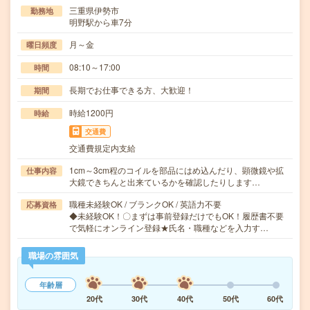
三重県伊勢市
勤務地
明野駅から車7分
月～金
曜日頻度
08:10～17:00
時間
長期でお仕事できる方、大歓迎！
期間
時給1200円
時給
交通費
交通費規定内支給
1cm～3cm程のコイルを部品にはめ込んだり、顕微鏡や拡
仕事内容
大鏡できちんと出来ているかを確認したりします…
職種未経験OK / ブランクOK / 英語力不要
応募資格
◆未経験OK！〇まずは事前登録だけでもOK！履歴書不要
で気軽にオンライン登録★氏名・職種などを入力す…
職場の雰囲気
年齢層
20代
30代
40代
50代
60代