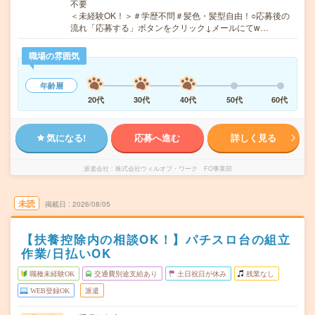
不要
＜未経験OK！＞＃学歴不問＃髪色・髪型自由！○応募後の
流れ「応募する」ボタンをクリック↓メールにてw…
職場の雰囲気
年齢層
20代
30代
40代
50代
60代
気になる!
応募へ進む
詳しく見る
派遣会社
株式会社ウィルオブ・ワーク FO事業部
未読
掲載日
2026/08/05
【扶養控除内の相談OK！】パチスロ台の組立
作業/日払いOK
職種未経験OK
交通費別途支給あり
土日祝日が休み
残業なし
WEB登録OK
派遣