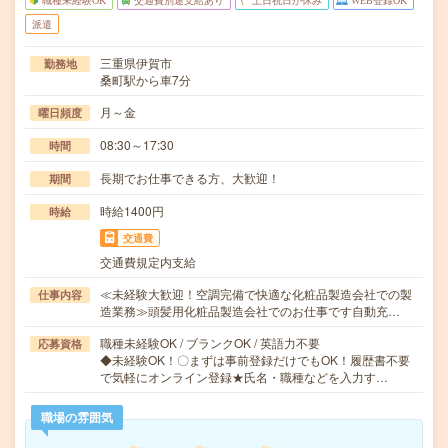
職種未経験OK
交通費別途支給あり
土日祝日が休み
WEB登録OK
派遣
三重県伊賀市
勤務地
桑町駅から車7分
月～金
曜日頻度
08:30～17:30
時間
長期でお仕事できる方、大歓迎！
期間
時給1400円
時給
交通費
交通費規定内支給
≪未経験大歓迎！空調完備で快適な化粧品製造会社での製
仕事内容
造業務≫頭髪用化粧品製造会社でのお仕事です自動充…
職種未経験OK / ブランクOK / 英語力不要
応募資格
◆未経験OK！〇まずは事前登録だけでもOK！履歴書不要
で気軽にオンライン登録★氏名・職種などを入力す…
職場の雰囲気