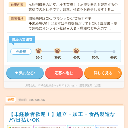
≪照明機器の組立、検査業務！！≫照明器具を製造する企
仕事内容
業様でのお仕事です。組立、検査をお任せします！具…
職種未経験OK / ブランクOK / 英語力不要
応募資格
◆未経験OK！〇まずは事前登録だけでもOK！履歴書不要
で気軽にオンライン登録★氏名・職種などを入力す…
職場の雰囲気
年齢層
20代
30代
40代
50代
60代
気になる!
応募へ進む
詳しく見る
派遣会社
株式会社綜合キャリアオプション 製造事業部（全国）
未読
掲載日
2026/08/06
【未経験者歓迎！】組立・加工・食品製造な
ど/日払いOK