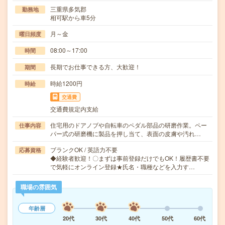
三重県多気郡
勤務地
相可駅から車5分
月～金
曜日頻度
08:00～17:00
時間
長期でお仕事できる方、大歓迎！
期間
時給1200円
時給
交通費
交通費規定内支給
住宅用のドアノブや自転車のペダル部品の研磨作業。ペー
仕事内容
パー式の研磨機に製品を押し当て、表面の皮膚や汚れ…
ブランクOK / 英語力不要
応募資格
◆経験者歓迎！〇まずは事前登録だけでもOK！履歴書不要
で気軽にオンライン登録★氏名・職種などを入力す…
職場の雰囲気
年齢層
20代
30代
40代
50代
60代