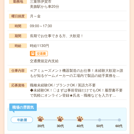
三重県伊賀市
勤務地
美旗駅から車20分
月～金
曜日頻度
09:00～17:30
時間
長期でお仕事できる方、大歓迎！
期間
時給1130円
時給
交通費
交通費規定内支給
≪アミューズメント機器製造のお仕事！未経験大歓迎≫誰
仕事内容
もが知るゲームメーカーの工場内で製品の組手業務を…
職種未経験OK / ブランクOK / 英語力不要
応募資格
◆未経験OK！〇まずは事前登録だけでもOK！履歴書不要
で気軽にオンライン登録★氏名・職種などを入力す…
職場の雰囲気
年齢層
20代
30代
40代
50代
60代