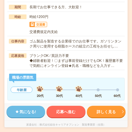
長期でお仕事できる方、大歓迎！
期間
時給1200円
時給
交通費
交通費規定内支給
ゴム製品を製造する企業様でのお仕事です。ガソリンタン
仕事内容
ク周りに使用する樹脂ホースの組立の工程をお任せし…
ブランクOK / 英語力不要
応募資格
◆経験者歓迎！〇まずは事前登録だけでもOK！履歴書不要
で気軽にオンライン登録★氏名・職種などを入力す…
職場の雰囲気
年齢層
20代
30代
40代
50代
60代
気になる!
応募へ進む
詳しく見る
派遣会社
株式会社綜合キャリアオプション 製造事業部（全国）