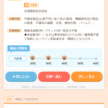
交通費
交通費規定内支給
不織布製品(お菓子等に使う布)の製造、機械操作及び製品
仕事内容
の検査、不織布の裁断、出荷、梱包作業。バームク…
職種未経験OK / ブランクOK / 英語力不要
応募資格
◆未経験OK！〇まずは事前登録だけでもOK！履歴書不要
で気軽にオンライン登録★氏名・職種などを入力す…
職場の雰囲気
年齢層
20代
30代
40代
50代
60代
気になる!
応募へ進む
詳しく見る
派遣会社
株式会社綜合キャリアオプション 製造事業部（全国）
未読
掲載日
2026/08/05