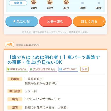
年齢層
20代
30代
40代
50代
60代
気になる!
応募へ進む
詳しく見る
派遣会社
株式会社綜合キャリアオプション 製造事業部（全国）
未読
掲載日
2026/08/06
【誰でもはじめは初心者！】車パーツ製造で
の研磨・仕上げ/日払いOK
職種未経験OK
交通費別途支給あり
WEB登録OK
派遣
三重県名張市
勤務地
桔梗が丘駅から徒歩20分
シフト制
曜日頻度
08:30～17:2020:30～05:20
時間
長期でお仕事できる方、大歓迎！
期間