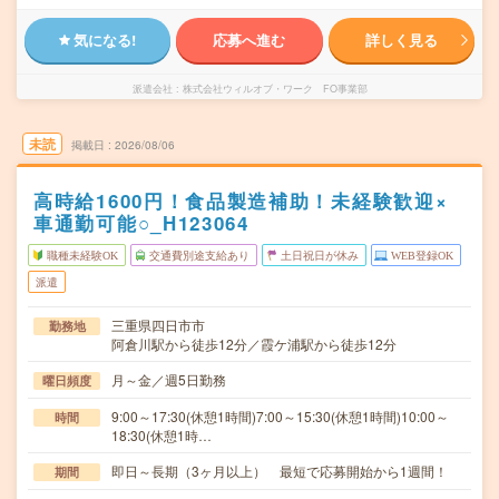
気になる!
応募へ進む
詳しく見る
派遣会社
株式会社ウィルオブ・ワーク FO事業部
未読
掲載日
2026/08/06
高時給1600円！食品製造補助！未経験歓迎×
車通勤可能○_H123064
職種未経験OK
交通費別途支給あり
土日祝日が休み
WEB登録OK
派遣
三重県四日市市
勤務地
阿倉川駅から徒歩12分／霞ケ浦駅から徒歩12分
月～金／週5日勤務
曜日頻度
9:00～17:30(休憩1時間)7:00～15:30(休憩1時間)10:00～
時間
18:30(休憩1時…
即日～長期（3ヶ月以上） 最短で応募開始から1週間！
期間