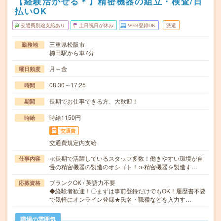
【経験活かせる＊】精密機器の組立・検査/日
払いOK
交通費別途支給あり
土日祝日が休み
WEB登録OK
派遣
三重県松阪市
勤務地
櫛田駅から車7分
月～金
曜日頻度
08:30～17:25
時間
長期でお仕事できる方、大歓迎！
期間
時給1150円
時給
交通費
交通費規定内支給
≪長期で活躍しているスタッフ多数！働きやすい環境が自
仕事内容
慢の精密機器の製造のオシゴト！≫精密機器を製造す…
ブランクOK / 英語力不要
応募資格
◆経験者歓迎！〇まずは事前登録だけでもOK！履歴書不要
で気軽にオンライン登録★氏名・職種などを入力す…
職場の雰囲気