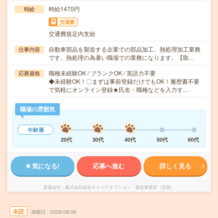
時給1470円
時給
交通費
交通費規定内支給
自動車部品を製造する企業での部品加工、熱処理加工業務
仕事内容
です。熱処理の為暑い職場での業務になります。【取…
職種未経験OK / ブランクOK / 英語力不要
応募資格
◆未経験OK！〇まずは事前登録だけでもOK！履歴書不要
で気軽にオンライン登録★氏名・職種などを入力す…
職場の雰囲気
年齢層
20代
30代
40代
50代
60代
気になる!
応募へ進む
詳しく見る
派遣会社
株式会社綜合キャリアオプション 製造事業部（全国）
未読
掲載日
2026/08/06