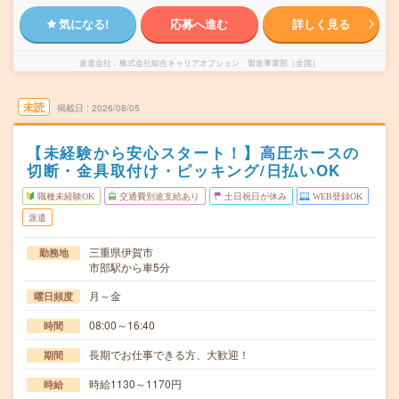
気になる!
応募へ進む
詳しく見る
派遣会社
株式会社綜合キャリアオプション 製造事業部（全国）
未読
掲載日
2026/08/05
【未経験から安心スタート！】高圧ホースの
切断・金具取付け・ピッキング/日払いOK
職種未経験OK
交通費別途支給あり
土日祝日が休み
WEB登録OK
派遣
三重県伊賀市
勤務地
市部駅から車5分
月～金
曜日頻度
08:00～16:40
時間
長期でお仕事できる方、大歓迎！
期間
時給1130～1170円
時給