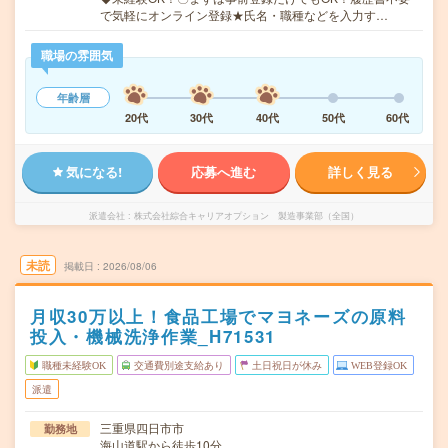
で気軽にオンライン登録★氏名・職種などを入力す…
職場の雰囲気
年齢層
20代
30代
40代
50代
60代
気になる!
応募へ進む
詳しく見る
派遣会社
株式会社綜合キャリアオプション 製造事業部（全国）
未読
掲載日
2026/08/06
月収30万以上！食品工場でマヨネーズの原料
投入・機械洗浄作業_H71531
職種未経験OK
交通費別途支給あり
土日祝日が休み
WEB登録OK
派遣
三重県四日市市
勤務地
海山道駅から徒歩10分