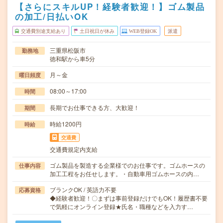
【さらにスキルUP！経験者歓迎！】ゴム製品
の加工/日払いOK
交通費別途支給あり
土日祝日が休み
WEB登録OK
派遣
三重県松阪市
勤務地
徳和駅から車5分
月～金
曜日頻度
08:00～17:00
時間
長期でお仕事できる方、大歓迎！
期間
時給1200円
時給
交通費
交通費規定内支給
ゴム製品を製造する企業様でのお仕事です。ゴムホースの
仕事内容
加工工程をお任せします。・自動車用ゴムホースの内…
ブランクOK / 英語力不要
応募資格
◆経験者歓迎！〇まずは事前登録だけでもOK！履歴書不要
で気軽にオンライン登録★氏名・職種などを入力す…