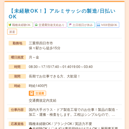
【未経験OK！】アルミサッシの製造/日払い
OK
職種未経験OK
交通費別途支給あり
土日祝日が休み
WEB登録OK
派遣
三重県四日市市
勤務地
保々駅から徒歩15分
月～金
曜日頻度
08:30～17:1517:40～01:4019:00～03:40
時間
長期でお仕事できる方、大歓迎！
期間
時給1400円
時給
交通費
交通費規定内支給
国内大手ガラス・ドア製造工場でのお仕事！製品の製造・
仕事内容
加工・運搬・検査をします。工程はシンプルなので、…
職種未経験OK / ブランクOK / 英語力不要
応募資格
◆未経験OK！〇まずは事前登録だけでもOK！履歴書不要