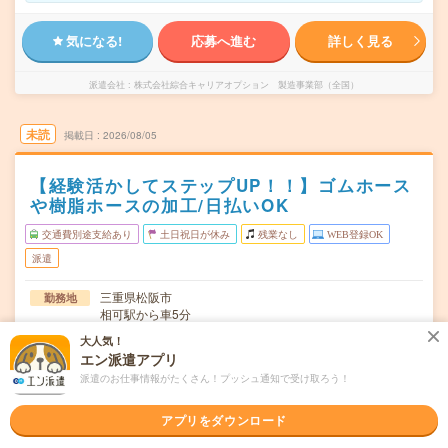
気になる!
応募へ進む
詳しく見る
派遣会社
株式会社綜合キャリアオプション 製造事業部（全国）
未読
掲載日
2026/08/05
【経験活かしてステップUP！！】ゴムホース
や樹脂ホースの加工/日払いOK
交通費別途支給あり
土日祝日が休み
残業なし
WEB登録OK
派遣
三重県松阪市
勤務地
相可駅から車5分
大人気！
月～金
曜日頻度
エン派遣アプリ
08:00～17:00
派遣のお仕事情報がたくさん！プッシュ通知で受け取ろう！
時間
長期でお仕事できる方、大歓迎！
期間
アプリをダウンロード
時給1200円
時給