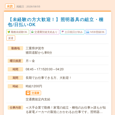
未読
掲載日
2026/08/05
【未経験の方大歓迎！】照明器具の組立・梱
包/日払いOK
職種未経験OK
交通費別途支給あり
土日祝日が休み
WEB登録OK
派遣
三重県伊賀市
勤務地
猪田道駅から車6分
月～金
曜日頻度
08:45～17:1520:00～04:20
時間
長期でお仕事できる方、大歓迎！
期間
時給1200円
時給
交通費
交通費規定内支給
≪大手企業で勤務！家電の組立・梱包のお仕事≫誰もが知
仕事内容
る家電メーカーの製造にかかわるお仕事です。照明器…