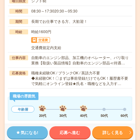
シフト制
曜日頻度
08:30～17:3020:30～05:30
時間
長期でお仕事できる方、大歓迎！
期間
時給1600円
時給
交通費
交通費規定内支給
自動車のエンジン部品、加工機のオペレーター、バリ取り
仕事内容
業務【取扱い製品情報】自動車のエンジン部品≪待遇…
職種未経験OK / ブランクOK / 英語力不要
応募資格
◆未経験OK！〇まずは事前登録だけでもOK！履歴書不要
で気軽にオンライン登録★氏名・職種などを入力す…
職場の雰囲気
年齢層
20代
30代
40代
50代
60代
気になる!
応募へ進む
詳しく見る