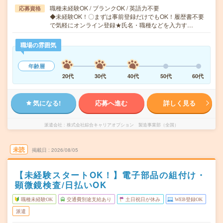
職種未経験OK / ブランクOK / 英語力不要
応募資格
◆未経験OK！〇まずは事前登録だけでもOK！履歴書不要
で気軽にオンライン登録★氏名・職種などを入力す…
職場の雰囲気
年齢層
20代
30代
40代
50代
60代
気になる!
応募へ進む
詳しく見る
派遣会社
株式会社綜合キャリアオプション 製造事業部（全国）
未読
掲載日
2026/08/05
【未経験スタートOK！】電子部品の組付け・
顕微鏡検査/日払いOK
職種未経験OK
交通費別途支給あり
土日祝日が休み
WEB登録OK
派遣