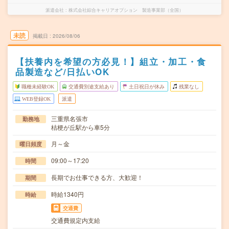
派遣会社
株式会社綜合キャリアオプション 製造事業部（全国）
未読
掲載日
2026/08/06
【扶養内を希望の方必見！】組立・加工・食
品製造など/日払いOK
職種未経験OK
交通費別途支給あり
土日祝日が休み
残業なし
WEB登録OK
派遣
三重県名張市
勤務地
桔梗が丘駅から車5分
月～金
曜日頻度
09:00～17:20
時間
長期でお仕事できる方、大歓迎！
期間
時給1340円
時給
交通費
交通費規定内支給