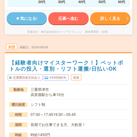
20代
30代
40代
50代
60代
気になる!
応募へ進む
詳しく見る
派遣会社
株式会社綜合キャリアオプション 製造事業部（全国）
未読
掲載日
2026/08/08
【経験者向けマイスターワーク！】ペットボ
トルの投入・選別・リフト運搬/日払いOK
交通費別途支給あり
WEB登録OK
派遣
三重県津市
勤務地
高茶屋駅から車10分
シフト制
曜日頻度
07:30～17:4519:30～05:45
時間
長期でお仕事できる方、大歓迎！
期間
時給1450円
時給