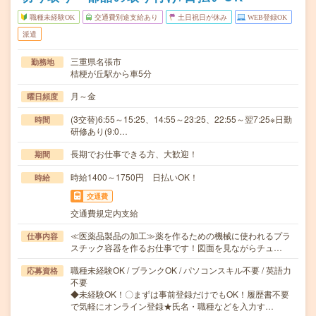
職種未経験OK
交通費別途支給あり
土日祝日が休み
WEB登録OK
派遣
三重県名張市
勤務地
桔梗が丘駅から車5分
月～金
曜日頻度
(3交替)6:55～15:25、14:55～23:25、22:55～翌7:25※日勤
時間
研修あり(9:0…
長期でお仕事できる方、大歓迎！
期間
時給1400～1750円 日払いOK！
時給
交通費
交通費規定内支給
≪医薬品製品の加工≫薬を作るための機械に使われるプラ
仕事内容
スチック容器を作るお仕事です！図面を見ながらチュ…
職種未経験OK / ブランクOK / パソコンスキル不要 / 英語力
応募資格
不要
◆未経験OK！〇まずは事前登録だけでもOK！履歴書不要
で気軽にオンライン登録★氏名・職種などを入力す…