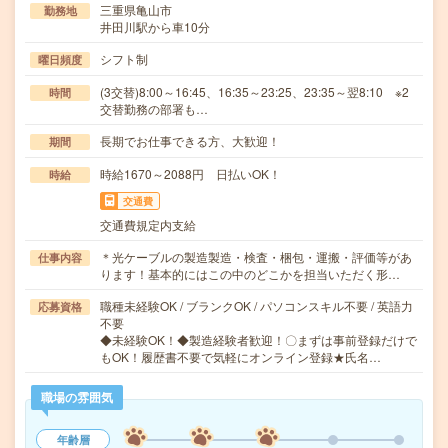
三重県亀山市
勤務地
井田川駅から車10分
シフト制
曜日頻度
(3交替)8:00～16:45、16:35～23:25、23:35～翌8:10 ※2
時間
交替勤務の部署も…
長期でお仕事できる方、大歓迎！
期間
時給1670～2088円 日払いOK！
時給
交通費
交通費規定内支給
＊光ケーブルの製造製造・検査・梱包・運搬・評価等があ
仕事内容
ります！基本的にはこの中のどこかを担当いただく形…
職種未経験OK / ブランクOK / パソコンスキル不要 / 英語力
応募資格
不要
◆未経験OK！◆製造経験者歓迎！〇まずは事前登録だけで
もOK！履歴書不要で気軽にオンライン登録★氏名…
職場の雰囲気
年齢層