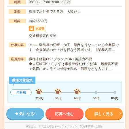
08:30～17:0019:00～03:30
時間
長期でお仕事できる方、大歓迎！
期間
時給1560円
時給
交通費
交通費規定内支給
アルミ製品等の切断・加工、業務を行なっている企業様で
仕事内容
す！金属製品の仕上げを行なう部署です。【業務内容…
職種未経験OK / ブランクOK / 英語力不要
応募資格
◆未経験OK！〇まずは事前登録だけでもOK！履歴書不要
で気軽にオンライン登録★氏名・職種などを入力す…
職場の雰囲気
年齢層
20代
30代
40代
50代
60代
気になる!
応募へ進む
詳しく見る
派遣会社
株式会社綜合キャリアオプション 製造事業部（全国）