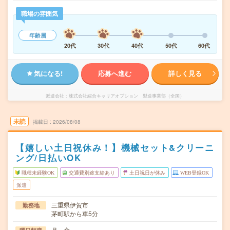
職場の雰囲気
年齢層
20代
30代
40代
50代
60代
気になる!
応募へ進む
詳しく見る
派遣会社
株式会社綜合キャリアオプション 製造事業部（全国）
未読
掲載日
2026/08/08
【嬉しい土日祝休み！】機械セット&クリーニ
ング/日払いOK
職種未経験OK
交通費別途支給あり
土日祝日が休み
WEB登録OK
派遣
三重県伊賀市
勤務地
茅町駅から車5分
月～金