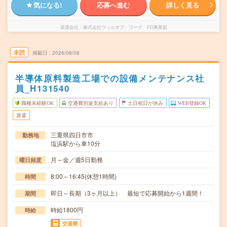
気になる!
応募へ進む
詳しく見る
派遣会社
株式会社ウィルオブ・ワーク FO事業部
未読
掲載日
2026/08/08
半導体原料製造工場での設備メンテナンス社
員_H131540
職種未経験OK
交通費別途支給あり
土日祝日が休み
WEB登録OK
派遣
三重県四日市市
勤務地
塩浜駅から車10分
月～金／週5日勤務
曜日頻度
8:00～16:45(休憩1時間)
時間
即日～長期（3ヶ月以上） 最短で応募開始から1週間！
期間
時給1800円
時給
交通費