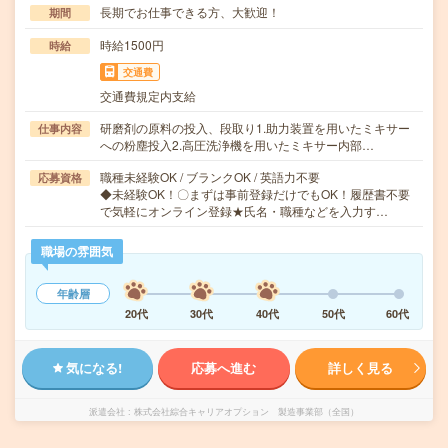
長期でお仕事できる方、大歓迎！
期間
時給1500円
時給
交通費
交通費規定内支給
研磨剤の原料の投入、段取り1.助力装置を用いたミキサー
仕事内容
への粉塵投入2.高圧洗浄機を用いたミキサー内部…
職種未経験OK / ブランクOK / 英語力不要
応募資格
◆未経験OK！〇まずは事前登録だけでもOK！履歴書不要
で気軽にオンライン登録★氏名・職種などを入力す…
職場の雰囲気
年齢層
20代
30代
40代
50代
60代
気になる!
応募へ進む
詳しく見る
派遣会社
株式会社綜合キャリアオプション 製造事業部（全国）