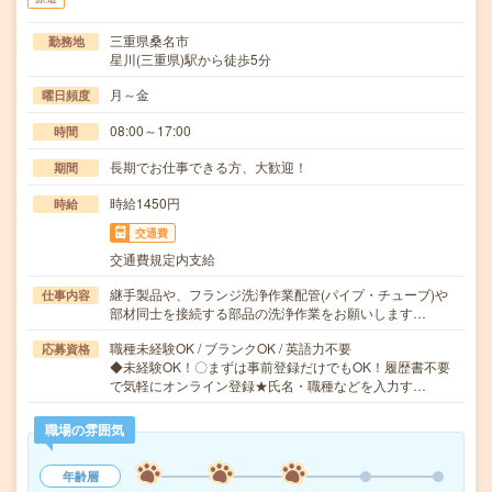
三重県桑名市
勤務地
星川(三重県)駅から徒歩5分
月～金
曜日頻度
08:00～17:00
時間
長期でお仕事できる方、大歓迎！
期間
時給1450円
時給
交通費
交通費規定内支給
継手製品や、フランジ洗浄作業配管(パイプ・チューブ)や
仕事内容
部材同士を接続する部品の洗浄作業をお願いします…
職種未経験OK / ブランクOK / 英語力不要
応募資格
◆未経験OK！〇まずは事前登録だけでもOK！履歴書不要
で気軽にオンライン登録★氏名・職種などを入力す…
職場の雰囲気
年齢層