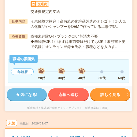
交通費
交通費規定内支給
≪未経験大歓迎！高時給の化粧品製造のオシゴト！≫人気
仕事内容
の化粧品やシャンプーをOEMで作っている工場で製…
職種未経験OK / ブランクOK / 英語力不要
応募資格
◆未経験OK！〇まずは事前登録だけでもOK！履歴書不要
で気軽にオンライン登録★氏名・職種などを入力す…
職場の雰囲気
年齢層
20代
30代
40代
50代
60代
気になる!
応募へ進む
詳しく見る
派遣会社
株式会社綜合キャリアオプション 製造事業部（全国）
未読
掲載日
2026/08/07