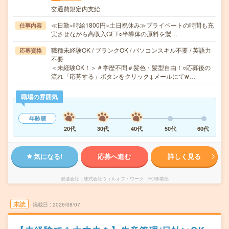
交通費規定内支給
≪日勤×時給1800円×土日祝休み≫プライベートの時間も充
仕事内容
実させながら高収入GET○半導体の原料を製…
職種未経験OK / ブランクOK / パソコンスキル不要 / 英語力
応募資格
不要
＜未経験OK！＞＃学歴不問＃髪色・髪型自由！○応募後の
流れ「応募する」ボタンをクリック↓メールにてw…
職場の雰囲気
年齢層
20代
30代
40代
50代
60代
気になる!
応募へ進む
詳しく見る
派遣会社
株式会社ウィルオブ・ワーク FO事業部
未読
掲載日
2026/08/07