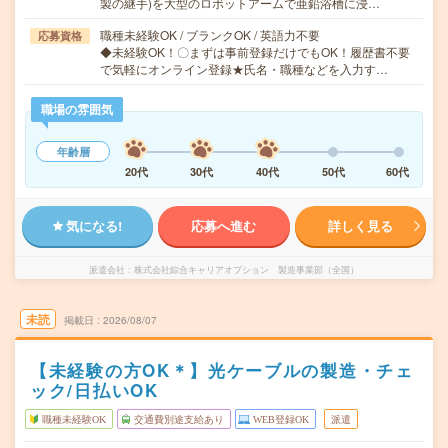
製の継手)を大型のロボットアームで亜鉛浴槽に浸…
職種未経験OK / ブランクOK / 英語力不要
応募資格
◆未経験OK！〇まずは事前登録だけでもOK！履歴書不要
で気軽にオンライン登録★氏名・職種などを入力す…
職場の雰囲気
年齢層
20代
30代
40代
50代
60代
気になる!
応募へ進む
詳しく見る
派遣会社
株式会社綜合キャリアオプション 製造事業部（全国）
未読
掲載日
2026/08/07
【未経験の方OK＊】光ケーブルの製造・チェ
ック/日払いOK
職種未経験OK
交通費別途支給あり
WEB登録OK
派遣