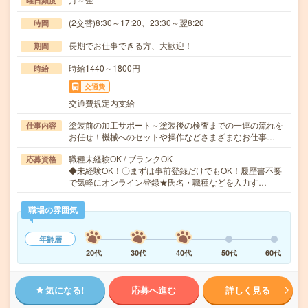
曜日頻度
(2交替)8:30～17:20、23:30～翌8:20
時間
長期でお仕事できる方、大歓迎！
期間
時給1440～1800円
時給
交通費
交通費規定内支給
塗装前の加工サポート～塗装後の検査までの一連の流れを
仕事内容
お任せ！機械へのセットや操作などさまざまなお仕事…
職種未経験OK / ブランクOK
応募資格
◆未経験OK！〇まずは事前登録だけでもOK！履歴書不要
で気軽にオンライン登録★氏名・職種などを入力す…
職場の雰囲気
年齢層
20代
30代
40代
50代
60代
気になる!
応募へ進む
詳しく見る