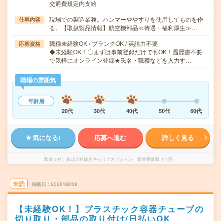
交通費規定内支給
現場での製造業務。ハンマーややすりを使用してものを作
仕事内容
る。【取扱製品情報】航空機部品≪待遇・福利厚生≫…
職種未経験OK / ブランクOK / 英語力不要
応募資格
◆未経験OK！〇まずは事前登録だけでもOK！履歴書不要
で気軽にオンライン登録★氏名・職種などを入力す…
職場の雰囲気
年齢層
20代
30代
40代
50代
60代
気になる!
応募へ進む
詳しく見る
派遣会社
株式会社綜合キャリアオプション 製造事業部（全国）
未読
掲載日
2026/08/08
【未経験OK！】プラスチック容器チューブの
切り取り・部品の取り付け/日払いOK