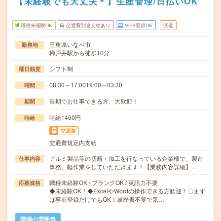
【未経験でも大丈夫＊】生産管理/日払いOK
職種未経験OK
交通費別途支給あり
WEB登録OK
派遣
三重県いなべ市
勤務地
梅戸井駅から徒歩10分
シフト制
曜日頻度
08:30～17:0019:00～03:30
時間
長期でお仕事できる方、大歓迎！
期間
時給1460円
時給
交通費
交通費規定内支給
アルミ製品等の切断・加工を行なっている企業様で、製造
仕事内容
事務、軽作業をしていただきます！【業務内容詳細】…
職種未経験OK / ブランクOK / 英語力不要
応募資格
◆未経験OK！◆ExcelやWordの操作できる方歓迎！〇まず
は事前登録だけでもOK！履歴書不要で気…
職場の雰囲気