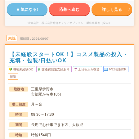
気になる!
応募へ進む
詳しく見る
派遣会社
株式会社綜合キャリアオプション 製造事業部（全国）
未読
掲載日
2026/08/07
【未経験スタートOK！】コスメ製品の投入・
充填・包装/日払いOK
職種未経験OK
交通費別途支給あり
土日祝日が休み
WEB登録OK
派遣
三重県伊賀市
勤務地
市部駅から車10分
月～金
曜日頻度
08:30～17:30
時間
長期でお仕事できる方、大歓迎！
期間
時給1540円
時給