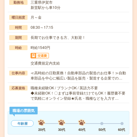
三重県伊賀市
勤務地
新堂駅から車10分
月～金
曜日頻度
08:30～17:15
時間
長期でお仕事できる方、大歓迎！
期間
時給1540円
時給
交通費
交通費規定内支給
≪高時給の日勤業務！自動車部品の製造のお仕事！≫自動
仕事内容
車部品を中心に幅広い製品を販売・製造する企業での…
職種未経験OK / ブランクOK / 英語力不要
応募資格
◆未経験OK！〇まずは事前登録だけでもOK！履歴書不要
で気軽にオンライン登録★氏名・職種などを入力す…
職場の雰囲気
年齢層
20代
30代
40代
50代
60代