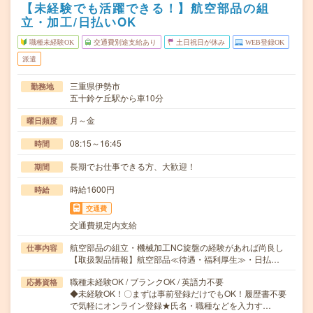
【未経験でも活躍できる！】航空部品の組
立・加工/日払いOK
職種未経験OK
交通費別途支給あり
土日祝日が休み
WEB登録OK
派遣
三重県伊勢市
勤務地
五十鈴ケ丘駅から車10分
月～金
曜日頻度
08:15～16:45
時間
長期でお仕事できる方、大歓迎！
期間
時給1600円
時給
交通費
交通費規定内支給
航空部品の組立・機械加工NC旋盤の経験があれば尚良し
仕事内容
【取扱製品情報】航空部品≪待遇・福利厚生≫・日払…
職種未経験OK / ブランクOK / 英語力不要
応募資格
◆未経験OK！〇まずは事前登録だけでもOK！履歴書不要
で気軽にオンライン登録★氏名・職種などを入力す…