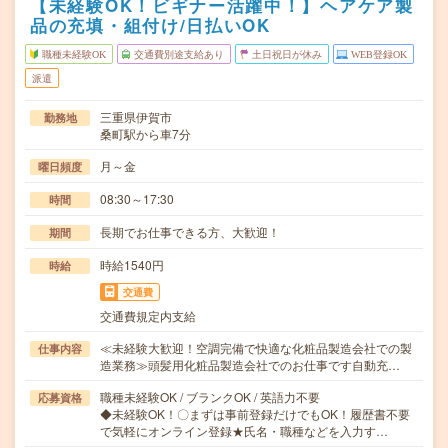
【未経験OK！ビギナー活躍中！】ヘアケア製
品の充填・組付け/日払いOK
職種未経験OK
交通費別途支給あり
土日祝日が休み
WEB登録OK
派遣
三重県伊賀市
勤務地
桑町駅から車7分
月～金
曜日頻度
08:30～17:30
時間
長期でお仕事できる方、大歓迎！
期間
時給1540円
時給
交通費
交通費規定内支給
≪未経験大歓迎！空調完備で快適な化粧品製造会社での製
仕事内容
造業務≫頭髪用化粧品製造会社でのお仕事です自動充…
職種未経験OK / ブランクOK / 英語力不要
応募資格
◆未経験OK！〇まずは事前登録だけでもOK！履歴書不要
で気軽にオンライン登録★氏名・職種などを入力す…