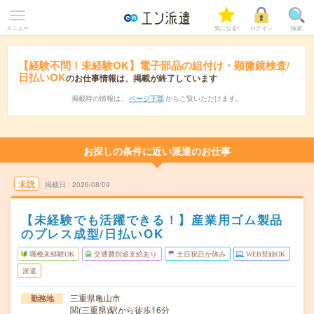
メニュー
気になる!
ログイン
検索
【経験不問！未経験OK】電子部品の組付け・顕微鏡検査/
日払いOK
のお仕事情報は、掲載が終了しています
掲載時の情報は、
ページ下部
からご覧いただけます。
お探しの条件に近い派遣のお仕事
未読
掲載日
2026/08/09
【未経験でも活躍できる！】産業用ゴム製品
のプレス成型/日払いOK
職種未経験OK
交通費別途支給あり
土日祝日が休み
WEB登録OK
派遣
三重県亀山市
勤務地
関(三重県)駅から徒歩16分