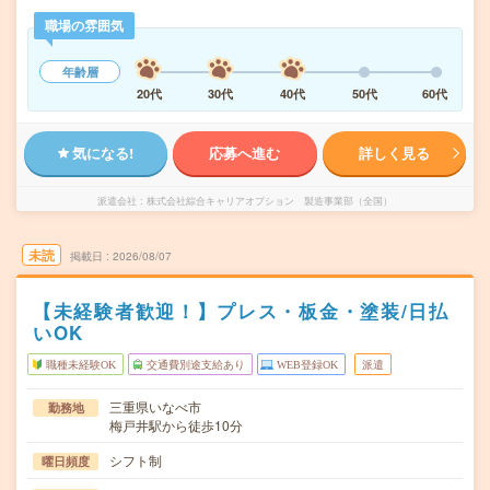
職場の雰囲気
年齢層
20代
30代
40代
50代
60代
気になる!
応募へ進む
詳しく見る
派遣会社
株式会社綜合キャリアオプション 製造事業部（全国）
未読
掲載日
2026/08/07
【未経験者歓迎！】プレス・板金・塗装/日払
いOK
職種未経験OK
交通費別途支給あり
WEB登録OK
派遣
三重県いなべ市
勤務地
梅戸井駅から徒歩10分
シフト制
曜日頻度