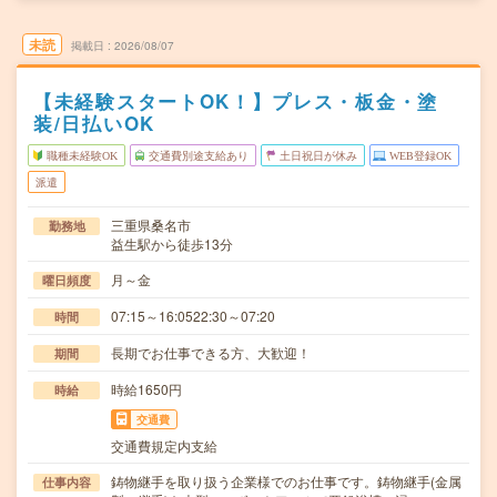
未読
掲載日
2026/08/07
【未経験スタートOK！】プレス・板金・塗
装/日払いOK
職種未経験OK
交通費別途支給あり
土日祝日が休み
WEB登録OK
派遣
三重県桑名市
勤務地
益生駅から徒歩13分
月～金
曜日頻度
07:15～16:0522:30～07:20
時間
長期でお仕事できる方、大歓迎！
期間
時給1650円
時給
交通費
交通費規定内支給
鋳物継手を取り扱う企業様でのお仕事です。鋳物継手(金属
仕事内容