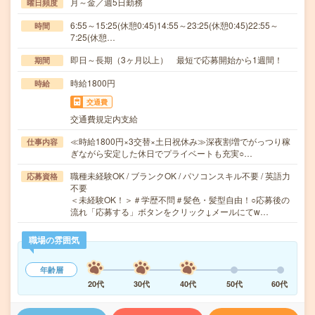
月～金／週5日勤務
曜日頻度
6:55～15:25(休憩0:45)14:55～23:25(休憩0:45)22:55～
時間
7:25(休憩…
即日～長期（3ヶ月以上） 最短で応募開始から1週間！
期間
時給1800円
時給
交通費
交通費規定内支給
≪時給1800円×3交替×土日祝休み≫深夜割増でがっつり稼
仕事内容
ぎながら安定した休日でプライベートも充実○…
職種未経験OK / ブランクOK / パソコンスキル不要 / 英語力
応募資格
不要
＜未経験OK！＞＃学歴不問＃髪色・髪型自由！○応募後の
流れ「応募する」ボタンをクリック↓メールにてw…
職場の雰囲気
年齢層
20代
30代
40代
50代
60代