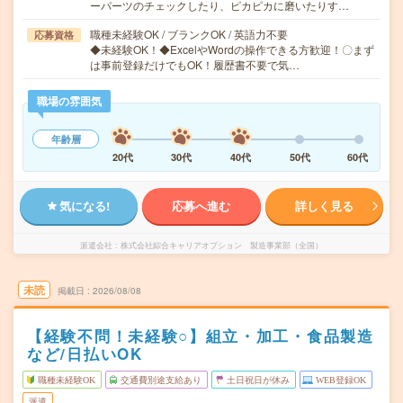
ーパーツのチェックしたり、ピカピカに磨いたりす…
職種未経験OK / ブランクOK / 英語力不要
応募資格
◆未経験OK！◆ExcelやWordの操作できる方歓迎！〇まず
は事前登録だけでもOK！履歴書不要で気…
職場の雰囲気
年齢層
20代
30代
40代
50代
60代
気になる!
応募へ進む
詳しく見る
派遣会社
株式会社綜合キャリアオプション 製造事業部（全国）
未読
掲載日
2026/08/08
【経験不問！未経験○】組立・加工・食品製造
など/日払いOK
職種未経験OK
交通費別途支給あり
土日祝日が休み
WEB登録OK
派遣