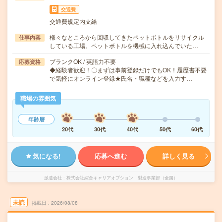
交通費
交通費規定内支給
様々なところから回収してきたペットボトルをリサイクル
仕事内容
している工場。ペットボトルを機械に入れ込んでいた…
ブランクOK / 英語力不要
応募資格
◆経験者歓迎！〇まずは事前登録だけでもOK！履歴書不要
で気軽にオンライン登録★氏名・職種などを入力す…
職場の雰囲気
年齢層
20代
30代
40代
50代
60代
気になる!
応募へ進む
詳しく見る
派遣会社
株式会社綜合キャリアオプション 製造事業部（全国）
未読
掲載日
2026/08/08