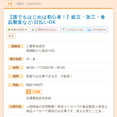
未読
掲載日
2026/08/07
【誰でもはじめは初心者！】組立・加工・食
品製造など/日払いOK
職種未経験OK
交通費別途支給あり
土日祝日が休み
WEB登録OK
派遣
三重県名張市
勤務地
美旗駅から徒歩14分
月～金
曜日頻度
08:30～17:3020:30～05:30
時間
長期でお仕事できる方、大歓迎！
期間
時給1540円
時給
交通費
交通費規定内支給
≪高時給の交替勤務！有名メーカーでの食品製造≫有名な
仕事内容
食品メーカーで製造のお仕事です。誰もが見たことあ…