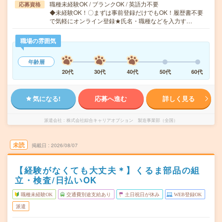
職種未経験OK / ブランクOK / 英語力不要
応募資格
◆未経験OK！〇まずは事前登録だけでもOK！履歴書不要
で気軽にオンライン登録★氏名・職種などを入力す…
職場の雰囲気
年齢層
20代
30代
40代
50代
60代
気になる!
応募へ進む
詳しく見る
派遣会社
株式会社綜合キャリアオプション 製造事業部（全国）
未読
掲載日
2026/08/07
【経験がなくても大丈夫＊】くるま部品の組
立・検査/日払いOK
職種未経験OK
交通費別途支給あり
土日祝日が休み
WEB登録OK
派遣