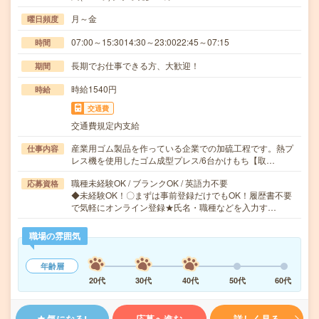
月～金
曜日頻度
07:00～15:3014:30～23:0022:45～07:15
時間
長期でお仕事できる方、大歓迎！
期間
時給1540円
時給
交通費
交通費規定内支給
産業用ゴム製品を作っている企業での加硫工程です。熱プ
仕事内容
レス機を使用したゴム成型プレス/6台かけもち【取…
職種未経験OK / ブランクOK / 英語力不要
応募資格
◆未経験OK！〇まずは事前登録だけでもOK！履歴書不要
で気軽にオンライン登録★氏名・職種などを入力す…
職場の雰囲気
年齢層
20代
30代
40代
50代
60代
気になる!
応募へ進む
詳しく見る