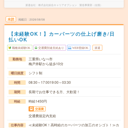
派遣会社
株式会社綜合キャリアオプション 製造事業部（全国）
未読
掲載日
2026/08/08
【未経験OK！】カーパーツの仕上げ磨き/日
払いOK
職種未経験OK
交通費別途支給あり
WEB登録OK
派遣
三重県いなべ市
勤務地
梅戸井駅から徒歩10分
シフト制
曜日頻度
08:30～17:0019:00～03:30
時間
長期でお仕事できる方、大歓迎！
期間
時給1450円
時給
交通費
交通費規定内支給
≪未経験OK！高時給のカーパーツの加工のオシゴト！≫カ
仕事内容