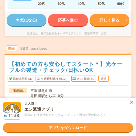
20代
30代
40代
50代
60代
気になる!
応募へ進む
詳しく見る
派遣会社
株式会社綜合キャリアオプション 製造事業部（全国）
未読
掲載日
2026/08/07
【初めての方も安心してスタート＊】光ケー
ブルの製造・チェック/日払いOK
職種未経験OK
交通費別途支給あり
WEB登録OK
派遣
三重県亀山市
勤務地
井田川駅から車10分
大人気！
シフト制
曜日頻度
エン派遣アプリ
派遣のお仕事情報がたくさん！プッシュ通知で受け取ろう！
(3交替)8:00～16:45、16:35～23:35、23:25～翌8:10 ※2
時間
交替勤務の部署も…
アプリをダウンロード
長期でお仕事できる方、大歓迎！
期間