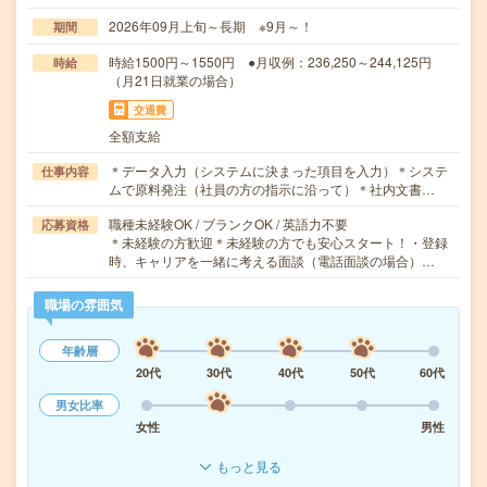
2026年09月上旬～長期 ※9月～！
期間
時給1500円～1550円 ●月収例：236,250～244,125円
時給
（月21日就業の場合）
交通費
全額支給
＊データ入力（システムに決まった項目を入力）＊システ
仕事内容
ムで原料発注（社員の方の指示に沿って）＊社内文書…
職種未経験OK / ブランクOK / 英語力不要
応募資格
＊未経験の方歓迎＊未経験の方でも安心スタート！・登録
時、キャリアを一緒に考える面談（電話面談の場合）…
職場の雰囲気
年齢層
20代
30代
40代
50代
60代
男女比率
女性
男性
もっと見る