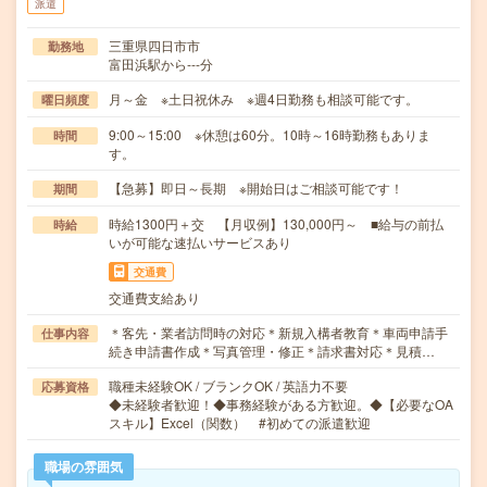
派遣
三重県四日市市
勤務地
富田浜駅から---分
月～金 ※土日祝休み ※週4日勤務も相談可能です。
曜日頻度
9:00～15:00 ※休憩は60分。10時～16時勤務もありま
時間
す。
【急募】即日～長期 ※開始日はご相談可能です！
期間
時給1300円＋交 【月収例】130,000円～ ■給与の前払
時給
いが可能な速払いサービスあり
交通費
交通費支給あり
＊客先・業者訪問時の対応＊新規入構者教育＊車両申請手
仕事内容
続き申請書作成＊写真管理・修正＊請求書対応＊見積…
職種未経験OK / ブランクOK / 英語力不要
応募資格
◆未経験者歓迎！◆事務経験がある方歓迎。◆【必要なOA
スキル】Excel（関数） #初めての派遣歓迎
職場の雰囲気