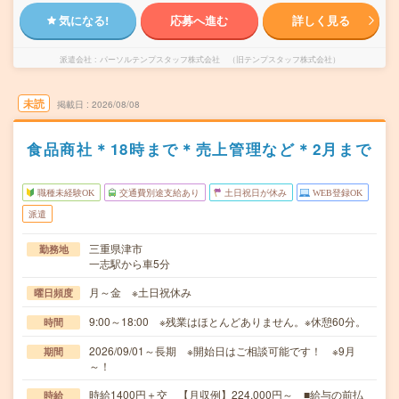
気になる!
応募へ進む
詳しく見る
派遣会社
パーソルテンプスタッフ株式会社 （旧テンプスタッフ株式会社）
未読
掲載日
2026/08/08
食品商社＊18時まで＊売上管理など＊2月まで
職種未経験OK
交通費別途支給あり
土日祝日が休み
WEB登録OK
派遣
三重県津市
勤務地
一志駅から車5分
月～金 ※土日祝休み
曜日頻度
9:00～18:00 ※残業はほとんどありません。※休憩60分。
時間
2026/09/01～長期 ※開始日はご相談可能です！ ※9月
期間
～！
時給1400円＋交 【月収例】224,000円～ ■給与の前払
時給