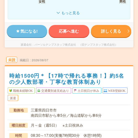
女性
男性
もっと見る
気になる!
応募へ進む
詳しく見る
派遣会社
パーソルテンプスタッフ株式会社 （旧テンプスタッフ株式会社）
未読
掲載日
2026/08/07
時給1500円＊【17時で帰れる事務！】約5名
の少人数部署・丁寧な教育体制あり
職種未経験OK
交通費別途支給あり
土日祝日が休み
WEB登録OK
派遣
三重県四日市市
勤務地
南四日市駅から車5分／海山道駅から車6分
月～金（週5日） ※土日祝休み
曜日頻度
08:30～17:00(実働7時間30分 休憩1時間)
時間