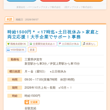
派遣会社
パーソルテンプスタッフ株式会社 （旧テンプスタッフ株式会社）
未読
掲載日
2026/08/07
時給1500円＊＜17時迄×土日祝休み＞家庭と
両立応援！大手企業でサポート事務
職種未経験OK
交通費別途支給あり
土日祝日が休み
残業なし
WEB登録OK
派遣
三重県伊賀市
勤務地
新堂駅から車3分／伊賀上野駅から車15分
月～金（週5日） ※土日祝休み
曜日頻度
09:00～17:00(実働7時間 休憩1時間)
時間
2026年10月上旬～長期 ※10月～！
期間
時給1500円
時給
交通費
全額支給