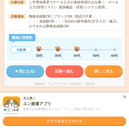
＼半導体業界でデータ入力や進捗管理のお仕事／・データ
仕事内容
入力(管理リスト)・進捗確認・回答(システム使用…
職種未経験OK / ブランクOK / 英語力不要
応募資格
・・・未経験OK・・・Excelの基本操作(文字入力・修正)
ができれば事務未経験OK!
職場の雰囲気
年齢層
20代
30代
40代
50代
60代
気になる!
応募へ進む
詳しく見る
派遣会社
マンパワーグループ株式会社 三重支店
未読
大人気！
掲載日
2026/08/07
エン派遣アプリ
派遣のお仕事情報がたくさん！プッシュ通知で受け取ろう！
未経験OK！【コツコツ】津で一般事務
アプリをダウンロード
職種未経験OK
交通費別途支給あり
土日祝日が休み
WEB登録OK