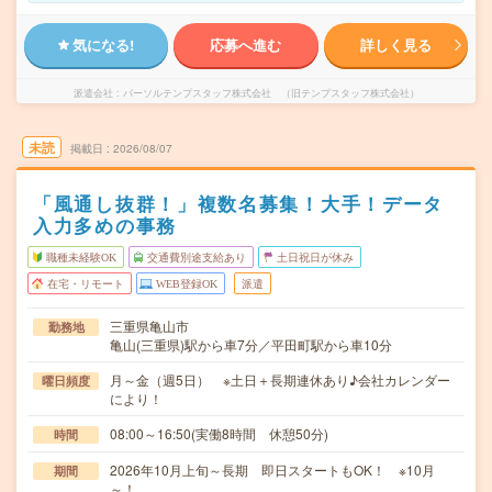
気になる!
応募へ進む
詳しく見る
派遣会社
パーソルテンプスタッフ株式会社 （旧テンプスタッフ株式会社）
未読
掲載日
2026/08/07
「風通し抜群！」複数名募集！大手！データ
入力多めの事務
職種未経験OK
交通費別途支給あり
土日祝日が休み
在宅・リモート
WEB登録OK
派遣
三重県亀山市
勤務地
亀山(三重県)駅から車7分／平田町駅から車10分
月～金（週5日） ※土日＋長期連休あり♪会社カレンダー
曜日頻度
により！
08:00～16:50(実働8時間 休憩50分)
時間
2026年10月上旬～長期 即日スタートもOK！ ※10月
期間
～！