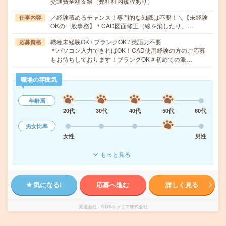
交通費全額支給（弊社社内規程あり）
／経験積めるチャンス！専門的な知識は不要！＼【未経験
仕事内容
OKの一般事務】＊CAD図面修正（線を消したり、…
職種未経験OK / ブランクOK / 英語力不要
応募資格
＊パソコン入力できればOK！CAD使用経験の方のご応募
もお待ちしております！ブランクOK＃初めての派…
職場の雰囲気
年齢層
20代
30代
40代
50代
60代
男女比率
女性
男性
もっと見る
気になる!
応募へ進む
詳しく見る
派遣会社
NDSキャリア株式会社