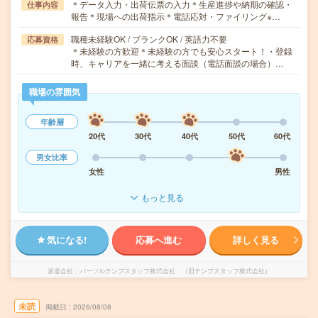
＊データ入力・出荷伝票の入力＊生産進捗や納期の確認・
仕事内容
報告＊現場への出荷指示＊電話応対・ファイリング※…
職種未経験OK / ブランクOK / 英語力不要
応募資格
＊未経験の方歓迎＊未経験の方でも安心スタート！・登録
時、キャリアを一緒に考える面談（電話面談の場合）…
職場の雰囲気
年齢層
20代
30代
40代
50代
60代
男女比率
女性
男性
もっと見る
気になる!
応募へ進む
詳しく見る
派遣会社
パーソルテンプスタッフ株式会社 （旧テンプスタッフ株式会社）
未読
掲載日
2026/08/08