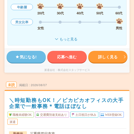
年齢層
20代
30代
40代
50代
60代
男女比率
女性
男性
もっと見る
気になる!
応募へ進む
詳しく見る
派遣会社
株式会社スタッフサービス
未読
掲載日
2026/08/07
＼時短勤務もOK！／ピカピカオフィスの大手
企業で一般事務＊電話ほぼなし
職種未経験OK
交通費別途支給あり
土日祝日が休み
WEB登録OK
派遣
三重県四日市市
勤務地