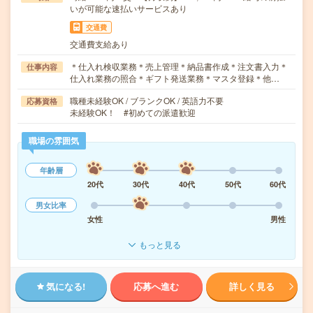
いが可能な速払いサービスあり
交通費
交通費支給あり
＊仕入れ検収業務＊売上管理＊納品書作成＊注文書入力＊
仕事内容
仕入れ業務の照合＊ギフト発送業務＊マスタ登録＊他…
職種未経験OK / ブランクOK / 英語力不要
応募資格
未経験OK！ #初めての派遣歓迎
職場の雰囲気
年齢層
20代
30代
40代
50代
60代
男女比率
女性
男性
もっと見る
気になる!
応募へ進む
詳しく見る