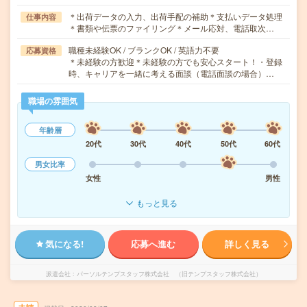
＊出荷データの入力、出荷手配の補助＊支払いデータ処理
仕事内容
＊書類や伝票のファイリング＊メール応対、電話取次…
職種未経験OK / ブランクOK / 英語力不要
応募資格
＊未経験の方歓迎＊未経験の方でも安心スタート！・登録
時、キャリアを一緒に考える面談（電話面談の場合）…
職場の雰囲気
年齢層
20代
30代
40代
50代
60代
男女比率
女性
男性
もっと見る
気になる!
応募へ進む
詳しく見る
派遣会社
パーソルテンプスタッフ株式会社 （旧テンプスタッフ株式会社）