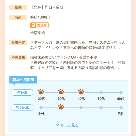
【急募】即日～長期
期間
時給1300円
時給
交通費
全額支給
＊データ入力 紙の契約書内容を、専用システムへ打ち込
仕事内容
み＊ファイリング＊書庫への書類の保管※基本電話の…
職種未経験OK / ブランクOK / 英語力不要
応募資格
＊未経験の方歓迎＊未経験の方でも安心スタート！・登録
時、キャリアを一緒に考える面談（電話面談の場合）…
職場の雰囲気
年齢層
20代
30代
40代
50代
60代
男女比率
女性
男性
もっと見る