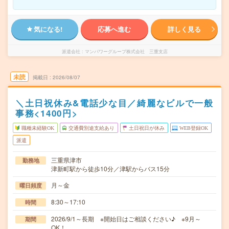
気になる!
応募へ進む
詳しく見る
派遣会社
マンパワーグループ株式会社 三重支店
未読
掲載日
2026/08/07
＼土日祝休み&電話少な目／綺麗なビルで一般
事務<1400円>
職種未経験OK
交通費別途支給あり
土日祝日が休み
WEB登録OK
派遣
三重県津市
勤務地
津新町駅から徒歩10分／津駅からバス15分
月～金
曜日頻度
8:30～17:10
時間
2026/9/1～長期 ※開始日はご相談ください♪ ※9月～
期間
OK！