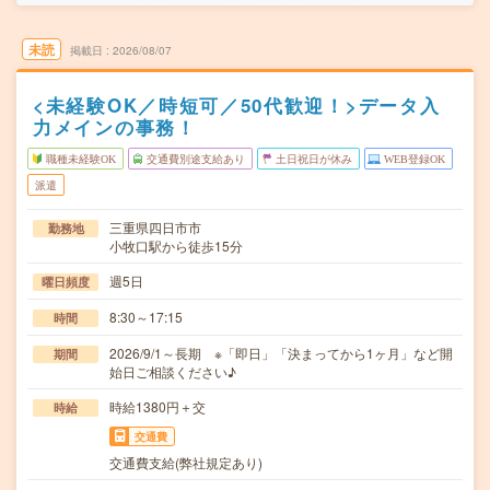
未読
掲載日
2026/08/07
<未経験OK／時短可／50代歓迎！>データ入
力メインの事務！
職種未経験OK
交通費別途支給あり
土日祝日が休み
WEB登録OK
派遣
三重県四日市市
勤務地
小牧口駅から徒歩15分
週5日
曜日頻度
8:30～17:15
時間
2026/9/1～長期 ※「即日」「決まってから1ヶ月」など開
期間
始日ご相談ください♪
時給1380円＋交
時給
交通費
交通費支給(弊社規定あり)