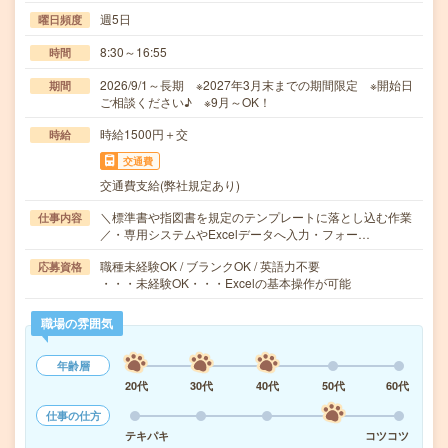
週5日
曜日頻度
8:30～16:55
時間
2026/9/1～長期 ※2027年3月末までの期間限定 ※開始日
期間
ご相談ください♪ ※9月～OK！
時給1500円＋交
時給
交通費
交通費支給(弊社規定あり)
＼標準書や指図書を規定のテンプレートに落とし込む作業
仕事内容
／・専用システムやExcelデータへ入力・フォー…
職種未経験OK / ブランクOK / 英語力不要
応募資格
・・・未経験OK・・・Excelの基本操作が可能
職場の雰囲気
年齢層
20代
30代
40代
50代
60代
仕事の仕方
テキパキ
コツコツ