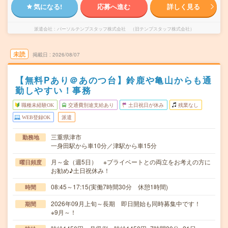
気になる!
応募へ進む
詳しく見る
派遣会社
パーソルテンプスタッフ株式会社 （旧テンプスタッフ株式会社）
未読
掲載日
2026/08/07
【無料Pあり＠あのつ台】鈴鹿や亀山からも通
勤しやすい！事務
職種未経験OK
交通費別途支給あり
土日祝日が休み
残業なし
WEB登録OK
派遣
三重県津市
勤務地
一身田駅から車10分／津駅から車15分
月～金（週5日） ※プライベートとの両立をお考えの方に
曜日頻度
お勧め♪土日祝休み！
08:45～17:15(実働7時間30分 休憩1時間)
時間
2026年09月上旬～長期 即日開始も同時募集中です！
期間
※9月～！