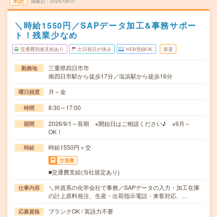
未読
掲載日
2026/08/07
＼時給1550円／SAPデータ加工&事務サポー
ト！残業少なめ
交通費別途支給あり
土日祝日が休み
WEB登録OK
派遣
三重県四日市市
勤務地
南四日市駅から徒歩17分／塩浜駅から徒歩16分
月～金
曜日頻度
8:30～17:00
時間
2026/9/1～長期 ※開始日はご相談ください♪ ※9月～
期間
OK！
時給1550円＋交
時給
交通費
■交通費支給(当社規定あり)
＼外資系の化学会社で事務／SAPデータの入力・加工在庫
仕事内容
の計上原料発注、生産・出荷指示電話・来客対応、…
ブランクOK / 英語力不要
応募資格