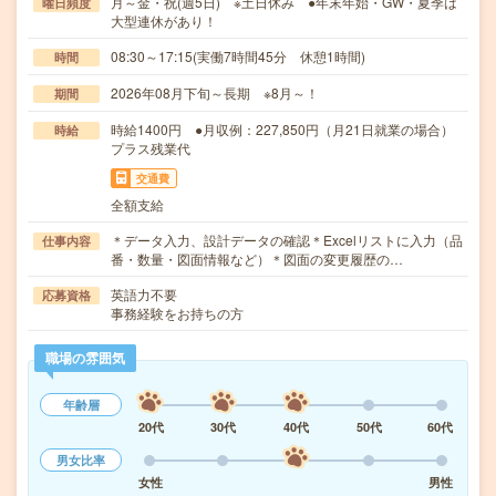
月～金・祝(週5日) ※土日休み ●年末年始・GW・夏季は
曜日頻度
大型連休があり！
08:30～17:15(実働7時間45分 休憩1時間)
時間
2026年08月下旬～長期 ※8月～！
期間
時給1400円 ●月収例：227,850円（月21日就業の場合）
時給
プラス残業代
交通費
全額支給
＊データ入力、設計データの確認＊Excelリストに入力（品
仕事内容
番・数量・図面情報など）＊図面の変更履歴の…
英語力不要
応募資格
事務経験をお持ちの方
職場の雰囲気
年齢層
20代
30代
40代
50代
60代
男女比率
女性
男性