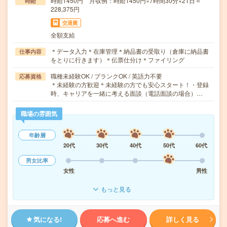
時給1450円 月収例：時給1450円×7時間30分×21日＝
時給
228,375円
交通費
全額支給
＊データ入力＊在庫管理＊納品書の受取り（倉庫に納品書
仕事内容
をとりに行きます）＊伝票仕分け＊ファイリング
職種未経験OK / ブランクOK / 英語力不要
応募資格
＊未経験の方歓迎＊未経験の方でも安心スタート！・登録
時、キャリアを一緒に考える面談（電話面談の場合）…
職場の雰囲気
年齢層
20代
30代
40代
50代
60代
男女比率
女性
男性
もっと見る
気になる!
応募へ進む
詳しく見る