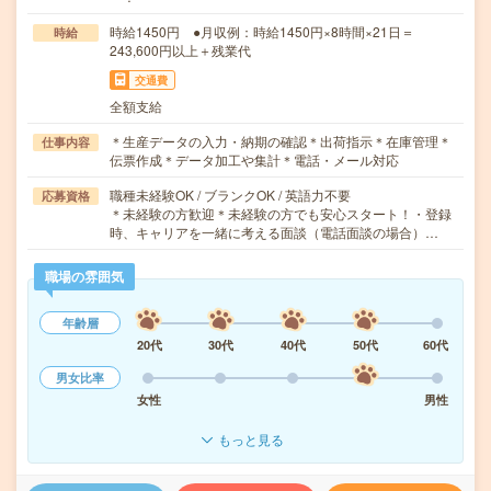
時給1450円 ●月収例：時給1450円×8時間×21日＝
時給
243,600円以上＋残業代
交通費
全額支給
＊生産データの入力・納期の確認＊出荷指示＊在庫管理＊
仕事内容
伝票作成＊データ加工や集計＊電話・メール対応
職種未経験OK / ブランクOK / 英語力不要
応募資格
＊未経験の方歓迎＊未経験の方でも安心スタート！・登録
時、キャリアを一緒に考える面談（電話面談の場合）…
職場の雰囲気
年齢層
20代
30代
40代
50代
60代
男女比率
女性
男性
もっと見る