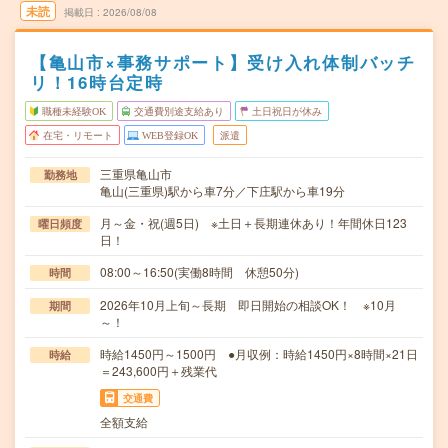
未読
掲載日
2026/08/08
【亀山市×事務サポート】受け入れ体制バッチ
リ！16時台定時
職種未経験OK
交通費別途支給あり
土日祝日が休み
在宅・リモート
WEB登録OK
派遣
三重県亀山市
勤務地
亀山(三重県)駅から車7分／下庄駅から車19分
月～金・祝(週5日) ※土日＋長期連休あり！年間休日123
曜日頻度
日！
08:00～16:50(実働8時間 休憩50分)
時間
2026年10月上旬～長期 即日開始の相談OK！ ※10月
期間
～！
時給1450円～1500円 ●月収例：時給1450円×8時間×21日
時給
＝243,600円＋残業代
交通費
全額支給