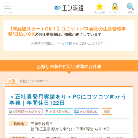
メニュー
気になる!
ログイン
検索
【未経験スタートOK！】ユニットバス会社の生産管理事
務/日払いOK
のお仕事情報は、掲載が終了しています
掲載時の情報は、
ページ下部
からご覧いただけます。
お探しの条件に近い派遣のお仕事
未読
掲載日
2026/08/08
＜正社員登用実績あり＞PCにコツコツ向かう
事務｜年間休日122日
交通費別途支給あり
土日祝日が休み
WEB登録OK
派遣
三重県鈴鹿市
勤務地
徳田(三重県)駅から車6分／平田町駅から車16分