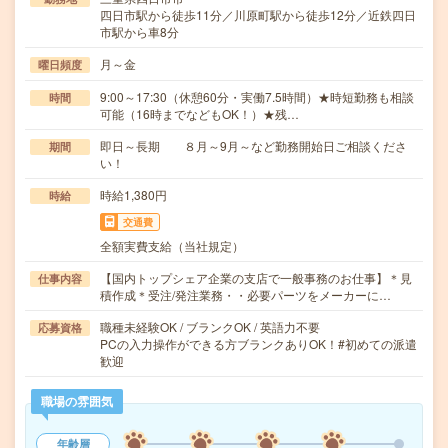
四日市駅から徒歩11分／川原町駅から徒歩12分／近鉄四日
市駅から車8分
月～金
曜日頻度
9:00～17:30（休憩60分・実働7.5時間）★時短勤務も相談
時間
可能（16時までなどもOK！）★残…
即日～長期 ８月～9月～など勤務開始日ご相談くださ
期間
い！
時給1,380円
時給
交通費
全額実費支給（当社規定）
【国内トップシェア企業の支店で一般事務のお仕事】＊見
仕事内容
積作成＊受注/発注業務・・必要パーツをメーカーに…
職種未経験OK / ブランクOK / 英語力不要
応募資格
PCの入力操作ができる方ブランクありOK！#初めての派遣
歓迎
職場の雰囲気
年齢層