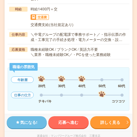
時給1400円＋交
時給
交通費
交通費支給(当社規定あり)
＼中電グループの配電課で事務サポート／・指示伝票の作
仕事内容
成・工事完了の手続き処理・電力メーターの交換・設…
職種未経験OK / ブランクOK / 英語力不要
応募資格
＼業界・職種未経験OK／・PCを使った業務経験
職場の雰囲気
年齢層
20代
30代
40代
50代
60代
仕事の仕方
テキパキ
コツコツ
気になる!
応募へ進む
詳しく見る
派遣会社
マンパワーグループ株式会社 三重支店