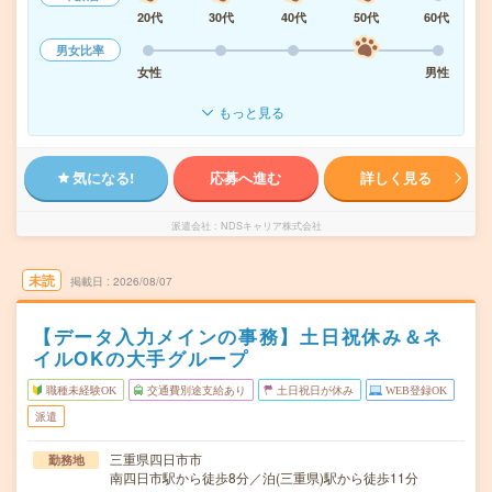
20代
30代
40代
50代
60代
男女比率
女性
男性
もっと見る
気になる!
応募へ進む
詳しく見る
派遣会社
NDSキャリア株式会社
未読
掲載日
2026/08/07
【データ入力メインの事務】土日祝休み＆ネ
イルOKの大手グループ
職種未経験OK
交通費別途支給あり
土日祝日が休み
WEB登録OK
派遣
三重県四日市市
勤務地
南四日市駅から徒歩8分／泊(三重県)駅から徒歩11分