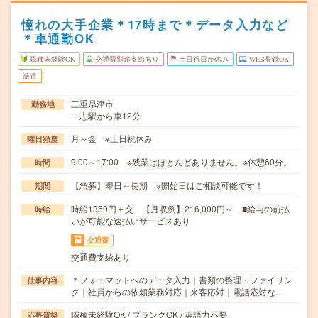
憧れの大手企業＊17時まで＊データ入力など
＊車通勤OK
職種未経験OK
交通費別途支給あり
土日祝日が休み
WEB登録OK
派遣
三重県津市
勤務地
一志駅から車12分
月～金 ※土日祝休み
曜日頻度
9:00～17:00 ※残業はほとんどありません。※休憩60分。
時間
【急募】即日～長期 ※開始日はご相談可能です！
期間
時給1350円＋交 【月収例】216,000円～ ■給与の前払
時給
いが可能な速払いサービスあり
交通費
交通費支給あり
＊フォーマットへのデータ入力｜書類の整理・ファイリン
仕事内容
グ｜社員からの依頼業務対応｜来客応対｜電話応対な…
職種未経験OK / ブランクOK / 英語力不要
応募資格