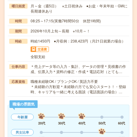
月～金（週5日） ※土日祝休み ●お盆・年末年始・GWに
曜日頻度
長期連休あり
08:25～17:15(実働7時間50分 休憩1時間)
時間
2026年10月上旬～長期 ※10月～！
期間
時給1450円 ●月収例：238,423円（月21日就業の場合）
時給
交通費
全額支給
＊売上データ等の入力・集計、データの管理＊見積書の作
仕事内容
成、伝票入力＊資料の修正・作成＊電話応対（とても…
職種未経験OK / ブランクOK / 英語力不要
応募資格
＊未経験の方歓迎＊未経験の方でも安心スタート！・登録
時、キャリアを一緒に考える面談（電話面談の場合）…
職場の雰囲気
年齢層
20代
30代
40代
50代
60代
男女比率