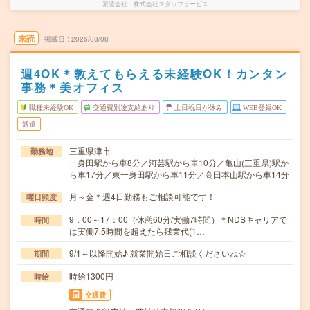
派遣会社
株式会社スタッフサービス
未読
掲載日
2026/08/08
週4OK＊教えてもらえる未経験OK！カンタン
事務＊美オフィス
職種未経験OK
交通費別途支給あり
土日祝日が休み
WEB登録OK
派遣
三重県津市
勤務地
一身田駅から車8分／河芸駅から車10分／亀山(三重県)駅か
ら車17分／東一身田駅から車11分／高田本山駅から車14分
月～金＊週4日勤務もご相談可能です！
曜日頻度
9：00～17：00（休憩60分/実働7時間）＊NDSキャリアで
時間
は実働7.5時間を超えたら残業代(1…
9/1～以降開始♪ 就業開始日ご相談くださいね☆
期間
時給1300円
時給
交通費