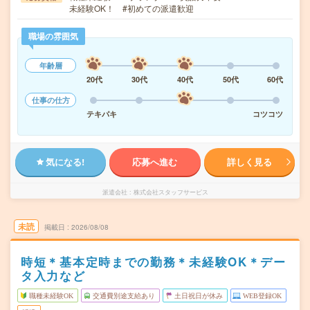
未経験OK！ #初めての派遣歓迎
職場の雰囲気
年齢層
20代
30代
40代
50代
60代
仕事の仕方
テキパキ
コツコツ
気になる!
応募へ進む
詳しく見る
派遣会社
株式会社スタッフサービス
未読
掲載日
2026/08/08
時短＊基本定時までの勤務＊未経験OK＊デー
タ入力など
職種未経験OK
交通費別途支給あり
土日祝日が休み
WEB登録OK