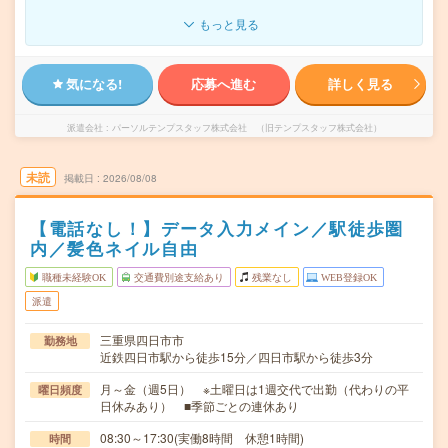
もっと見る
気になる!
応募へ進む
詳しく見る
派遣会社
パーソルテンプスタッフ株式会社 （旧テンプスタッフ株式会社）
未読
掲載日
2026/08/08
【電話なし！】データ入力メイン／駅徒歩圏
内／髪色ネイル自由
職種未経験OK
交通費別途支給あり
残業なし
WEB登録OK
派遣
三重県四日市市
勤務地
近鉄四日市駅から徒歩15分／四日市駅から徒歩3分
月～金（週5日） ※土曜日は1週交代で出勤（代わりの平
曜日頻度
日休みあり） ■季節ごとの連休あり
08:30～17:30(実働8時間 休憩1時間)
時間