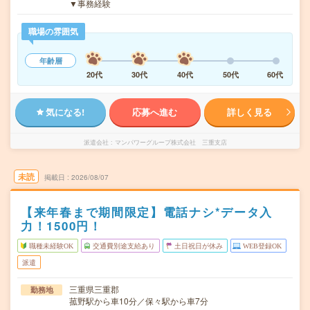
▼事務経験
職場の雰囲気
年齢層
20代
30代
40代
50代
60代
気になる!
応募へ進む
詳しく見る
派遣会社
マンパワーグループ株式会社 三重支店
未読
掲載日
2026/08/07
【来年春まで期間限定】電話ナシ*データ入
力！1500円！
職種未経験OK
交通費別途支給あり
土日祝日が休み
WEB登録OK
派遣
三重県三重郡
勤務地
菰野駅から車10分／保々駅から車7分