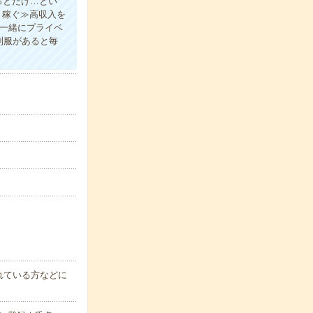
っとだけ…とい
り稼ぐ≫高収入を
と一緒にプライベ
制服があると毎
れている方などに