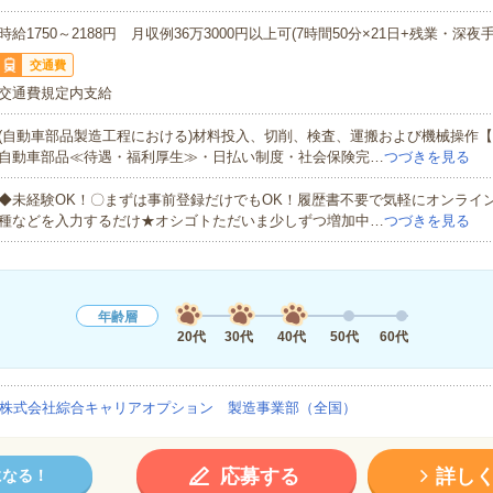
時給1750～2188円 月収例36万3000円以上可(7時間50分×21日+残業・深夜手
交通費
交通費規定内支給
(自動車部品製造工程における)材料投入、切削、検査、運搬および機械操作
自動車部品≪待遇・福利厚生≫・日払い制度・社会保険完…
つづきを見る
◆未経験OK！〇まずは事前登録だけでもOK！履歴書不要で気軽にオンライ
種などを入力するだけ★オシゴトただいま少しずつ増加中…
つづきを見る
年齢層
20代
30代
40代
50代
60代
株式会社綜合キャリアオプション 製造事業部（全国）
応募する
詳し
になる！