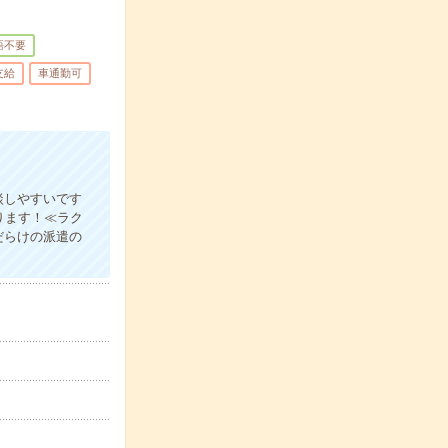
語不要
支給
車通勤可
談しやすいです
ります！≪ラク
だらけの派遣の