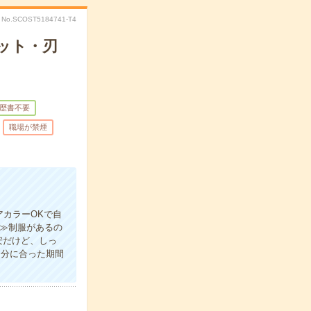
No.SCOST5184741-T4
ット・刃
歴書不要
職場が禁煙
アカラーOKで自
リ≫制服があるの
安だけど、しっ
自分に合った期間