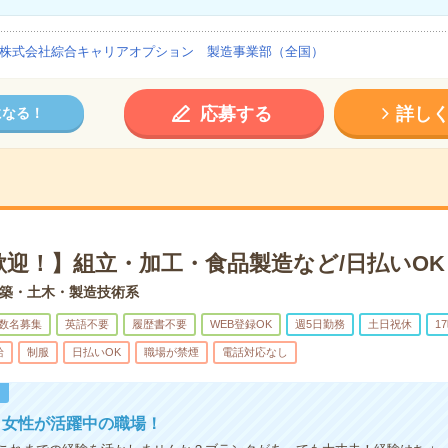
株式会社綜合キャリアオプション 製造事業部（全国）
応募する
詳し
になる！
歓迎！】組立・加工・食品製造など/日払いOK
築・土木・製造技術系
数名募集
英語不要
履歴書不要
WEB登録OK
週5日勤務
土日祝休
1
給
制服
日払いOK
職場が禁煙
電話対応なし
！
！女性が活躍中の職場！