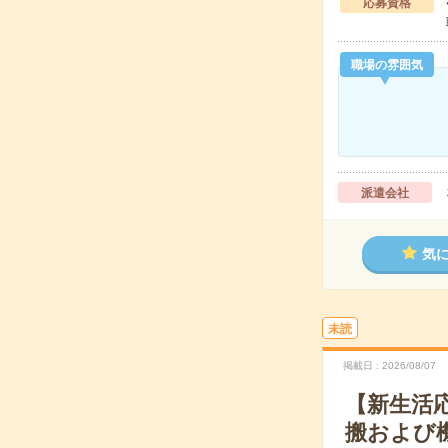
応募資格
職場の雰囲気
派遣会社
気
未読
掲載日
2026/08/07
【新生活
搬および