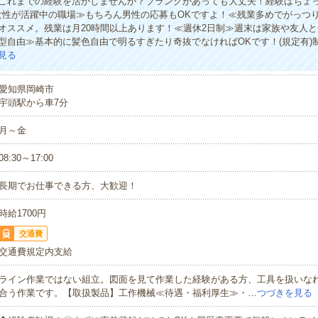
これまでの経験を活かしませんか？ブランクがあっても大丈夫！経験はちょ
女性が活躍中の職場≫もちろん男性の応募もOKですよ！≪残業多めでがっつ
オススメ。残業は月20時間以上あります！≪週休2日制≫週末は家族や友人
型自由≫基本的に髪色自由で明るすぎたり奇抜でなければOKです！(規定有)
見る
愛知県岡崎市
宇頭駅から車7分
月～金
08:30～17:00
長期でお仕事できる方、大歓迎！
時給1700円
交通費
交通費規定内支給
ライン作業ではない組立。図面を見て作業した経験がある方、工具を扱いな
合う作業です。【取扱製品】工作機械≪待遇・福利厚生≫・…
つづきを見る