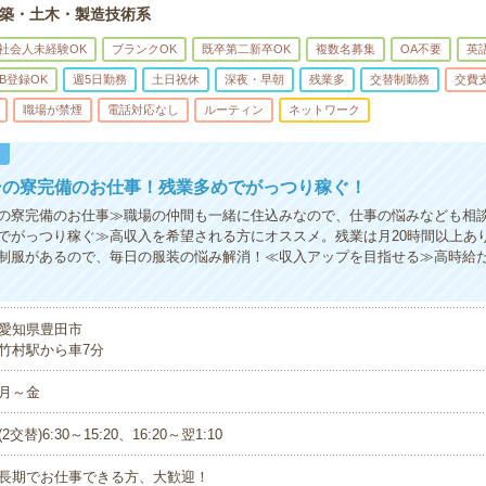
築・土木・製造技術系
社会人未経験OK
ブランクOK
既卒第二新卒OK
複数名募集
OA不要
英
B登録OK
週5日勤務
土日祝休
深夜・早朝
残業多
交替制勤務
交費
職場が禁煙
電話対応なし
ルーティン
ネットワーク
！
シの寮完備のお仕事！残業多めでがっつり稼ぐ！
の寮完備のお仕事≫職場の仲間も一緒に住込みなので、仕事の悩みなども相
でがっつり稼ぐ≫高収入を希望される方にオススメ。残業は月20時間以上あ
制服があるので、毎日の服装の悩み解消！≪収入アップを目指せる≫高時給
愛知県豊田市
竹村駅から車7分
月～金
(2交替)6:30～15:20、16:20～翌1:10
長期でお仕事できる方、大歓迎！