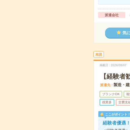
派遣会社
気
未読
掲載日
2026/08/07
【経験者
製造・建
派遣先
ブランクOK
複
残業多
交費支
ここがポイント
経験者優遇