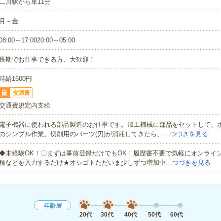
二川駅から車11分
月～金
08:00～17:0020:00～05:00
長期でお仕事できる方、大歓迎！
時給1600円
交通費
交通費規定内支給
電子機器に使われる部品製造のお仕事です。加工機械に部品をセットして、
のシンプル作業。切削用のパーツ(刃)が消耗してきたら、…
つづきを見る
◆未経験OK！〇まずは事前登録だけでもOK！履歴書不要で気軽にオンライ
種などを入力するだけ★オシゴトただいま少しずつ増加中…
つづきを見る
年齢層
20代
30代
40代
50代
60代