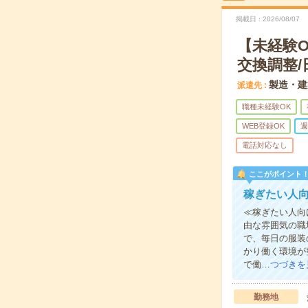
掲載日
2026/08/07
【未経験
交換調整/
製造・建
派遣先
職種未経験OK
WEB登録OK
週
電話対応なし
ここがポイント
稼ぎたい人
≪稼ぎたい人向
由な雰囲気の職
で、毎日の服装
かり働く環境が
で働…
つづきを
勤務地