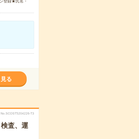
ン登録★氏名・
く見る
No.SCOST5204226-T3
、検査、運