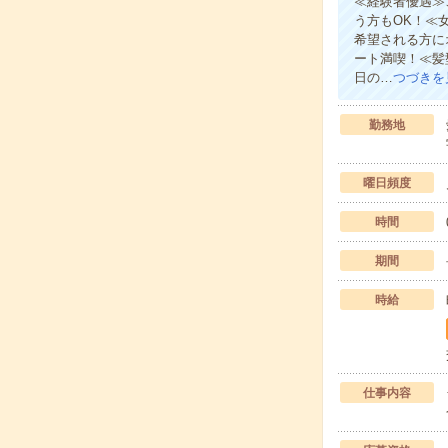
≪経験者優遇≫
う方もOK！≪
希望される方に
ート満喫！≪髪
日の…
つづきを
勤務地
曜日頻度
時間
期間
時給
仕事内容