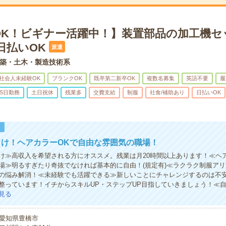
OK！ビギナー活躍中！】装置部品の加工機セ
日払いOK
派遣
築・土木・製造技術系
社会人未経験OK
ブランクOK
既卒第二新卒OK
複数名募集
英語不要
履
5日勤務
土日祝休
残業多
交費支給
制服
社食/補助あり
日払いOK
！
向け！ヘアカラーOKで自由な雰囲気の職場！
け≫高収入を希望される方にオススメ。残業は月20時間以上あります！≪ヘ
場≫明るすぎたり奇抜でなければ基本的に自由！(規定有)≪ラクラク制服ア
の悩み解消！≪未経験でも活躍できる≫新しいことにチャレンジするのは不
整っています！イチからスキルUP・ステップUP目指していきましょう！≪
見る
愛知県豊橋市