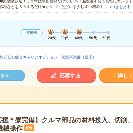
◆経験者歓迎！〇まずは事前登録だけでもOK！履歴書不要で気軽にオンライ
職種などを入力するだけ★オシゴトただいま少しずつ増加中…
つづきを見る
年齢層
20代
30代
40代
50代
60代
株式会社綜合キャリアオプション 製造事業部（全国）
応募する
詳し
になる！
応援＊寮完備】クルマ部品の材料投入、切削
機械操作
派遣