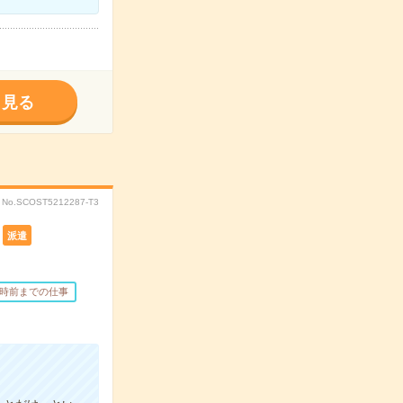
く見る
No.SCOST5212287-T3
派遣
7時前までの仕事