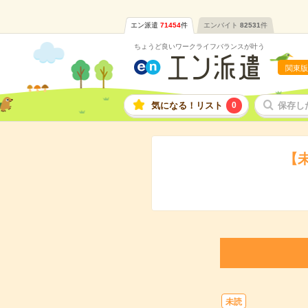
エン派遣
71454
件
エンバイト
82531
件
ちょうど良いワークライフバランスが叶う
関東版
気になる！リスト
0
保存し
【
未読