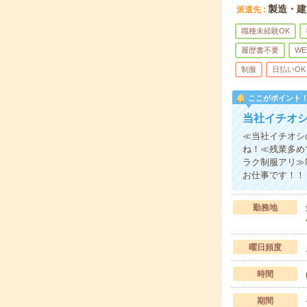
製造・建
派遣先
職種未経験OK
履歴書不要
WE
制服
日払いOK
ここがポイント
当社イチオ
≪当社イチオシ
ね！≪残業多め
ラク制服アリ≫
お仕事です！！
勤務地
曜日頻度
時間
期間