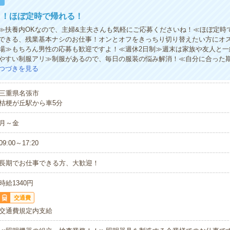
！
く！ほぼ定時で帰れる！
≫扶養内OKなので、主婦&主夫さんも気軽にご応募くださいね！≪ほぼ定時
できる、残業基本ナシのお仕事！オンとオフをきっちり切り替えたい方にオ
場≫もちろん男性の応募も歓迎ですよ！≪週休2日制≫週末は家族や友人と一
やすい制服アリ≫制服があるので、毎日の服装の悩み解消！≪自分に合った
つづきを見る
三重県名張市
桔梗が丘駅から車5分
月～金
09:00～17:20
長期でお仕事できる方、大歓迎！
時給1340円
交通費
交通費規定内支給