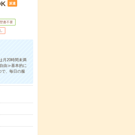
K
派遣
歴書不要
し
月20時間未満
自由≫基本的に
ので、毎日の服