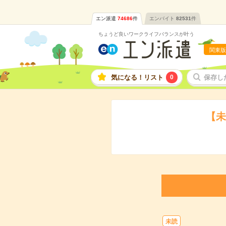
エン派遣
74686
件
エンバイト
82531
件
ちょうど良いワークライフバランスが叶う
関東版
気になる！リスト
0
保存し
【未
未読