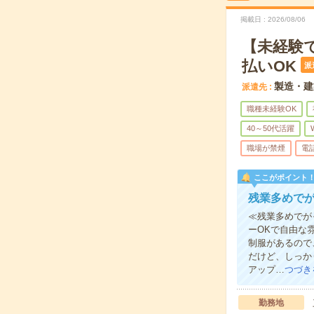
掲載日
2026/08/06
【未経験
払いOK
派
製造・建
派遣先
職種未経験OK
40～50代活躍
職場が禁煙
電
ここがポイント
残業多めで
≪残業多めでが
ーOKで自由な
制服があるので
だけど、しっか
アップ…
つづき
勤務地