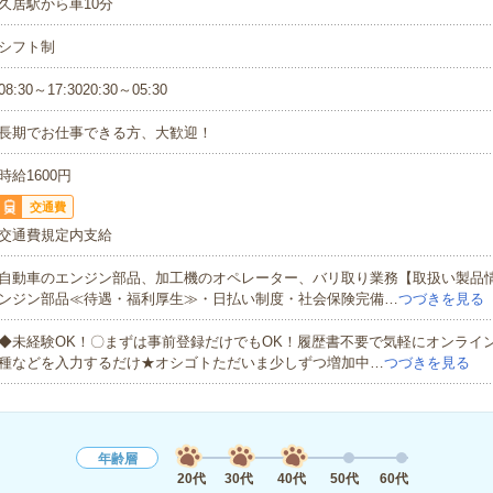
久居駅から車10分
シフト制
08:30～17:3020:30～05:30
長期でお仕事できる方、大歓迎！
時給1600円
交通費
交通費規定内支給
自動車のエンジン部品、加工機のオペレーター、バリ取り業務【取扱い製品
ンジン部品≪待遇・福利厚生≫・日払い制度・社会保険完備…
つづきを見る
◆未経験OK！〇まずは事前登録だけでもOK！履歴書不要で気軽にオンライ
種などを入力するだけ★オシゴトただいま少しずつ増加中…
つづきを見る
年齢層
20代
30代
40代
50代
60代