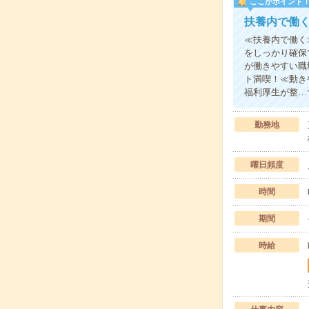
ここがポイント
扶養内で働
≪扶養内で働く
をしっかり確保
が働きやすい職
ト満喫！≪動き
福利厚生が整…
勤務地
曜日頻度
時間
期間
時給