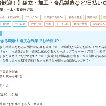
者歓迎！】組立・加工・食品製造など/日払いO
築・土木・製造技術系
社会人未経験OK
ブランクOK
既卒第二新卒OK
複数名募集
英語不要
履
5日勤務
土日祝休
交費支給
制服
日払いOK
職場が禁煙
電話対応な
！
きる職場！適度な残業でお給料UP！
きる職場≫もちろん男性の応募も歓迎です！≪適度な残業でお給料UP≫残業は
げます！≪週休2日制≫週末は家族や友人と一緒にプライベート満喫！≪髪型
すぎたり奇抜でなければOKです！(規定有)≪機能的な制服アリ≫制服がある
≪自分に合った期間で働ける≫福利厚生が整った派遣のお仕事です！
三重県伊賀市
桑町駅から車7分
月～金
08:30～17:30
長期でお仕事できる方、大歓迎！