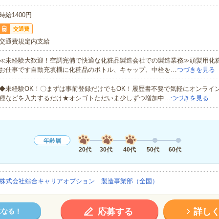
時給1400円
交通費
交通費規定内支給
≪未経験大歓迎！空調完備で快適な化粧品製造会社での製造業務≫頭髪用化
お仕事です自動充填機に化粧品のボトル、キャップ、中栓を…
つづきを見る
◆未経験OK！〇まずは事前登録だけでもOK！履歴書不要で気軽にオンライ
種などを入力するだけ★オシゴトただいま少しずつ増加中…
つづきを見る
年齢層
20代
30代
40代
50代
60代
株式会社綜合キャリアオプション 製造事業部（全国）
応募する
詳し
になる！