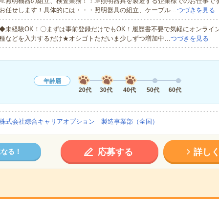
≪照明機器の組立、検査業務！！≫照明器具を製造する企業様でのお仕事で
お任せします！具体的には・・・照明器具の組立、ケーブル…
つづきを見る
◆未経験OK！〇まずは事前登録だけでもOK！履歴書不要で気軽にオンライ
種などを入力するだけ★オシゴトただいま少しずつ増加中…
つづきを見る
年齢層
20代
30代
40代
50代
60代
株式会社綜合キャリアオプション 製造事業部（全国）
応募する
詳し
になる！