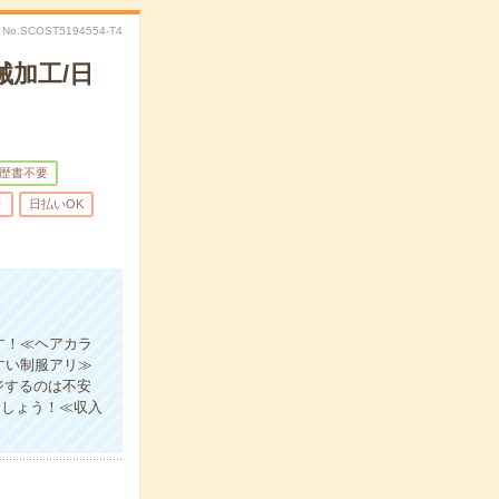
No.SCOST5194554-T4
加工/日
歴書不要
り
日払いOK
す！≪ヘアカラ
すい制服アリ≫
ジするのは不安
ましょう！≪収入