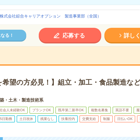
株式会社綜合キャリアオプション 製造事業部（全国）
応募する
詳し
になる！
を希望の方必見！】組立・加工・食品製造など
築・土木・製造技術系
社会人未経験OK
ブランクOK
既卒第二新卒OK
複数名募集
英語不要
履
5日勤務
土日祝休
残業なし
扶養控内
交費支給
制服
日払いOK