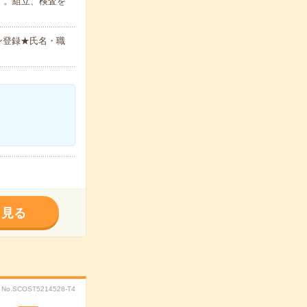
す。組立、検査を
ン登録★氏名・職
く見る
No.SCOST5214528-T4