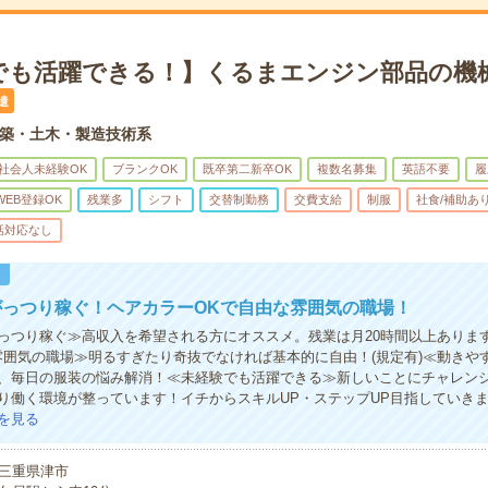
でも活躍できる！】くるまエンジン部品の機械
遣
築・土木・製造技術系
社会人未経験OK
ブランクOK
既卒第二新卒OK
複数名募集
英語不要
履
WEB登録OK
残業多
シフト
交替制勤務
交費支給
制服
社食/補助あ
話対応なし
！
がっつり稼ぐ！ヘアカラーOKで自由な雰囲気の職場！
っつり稼ぐ≫高収入を希望される方にオススメ。残業は月20時間以上ありま
雰囲気の職場≫明るすぎたり奇抜でなければ基本的に自由！(規定有)≪動きや
、毎日の服装の悩み解消！≪未経験でも活躍できる≫新しいことにチャレン
り働く環境が整っています！イチからスキルUP・ステップUP目指していき
を見る
三重県津市