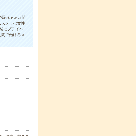
で帰れる≫時間
ススメ！≪女性
緒にプライベー
期間で働ける≫