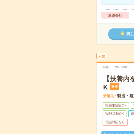
派遣会社
気
未読
掲載日
2026/08/06
【扶養内
K
派遣
製造・建
派遣先
職種未経験OK
WEB登録OK
週
電話対応なし