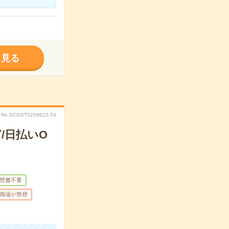
く見る
No.SCOST5208625-T4
/日払いO
歴書不要
職場が禁煙