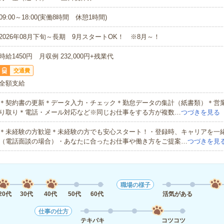
09:00～18:00(実働8時間 休憩1時間)
2026年08月下旬～長期 9月スタートOK！ ※8月～！
時給1450円 月収例 232,000円+残業代
交通費
全額支給
＊契約書の更新＊データ入力・チェック＊勤怠データの集計（紙書類）＊営
り取り＊電話・メール対応など※同じお仕事をする方が複数…
つづきを見る
＊未経験の方歓迎＊未経験の方でも安心スタート！・登録時、キャリアを一
（電話面談の場合）・あなたに合ったお仕事や働き方をご提案…
つづきを見
職場の様子
20代
30代
40代
50代
60代
活気がある
仕事の仕方
テキパキ
コツコツ