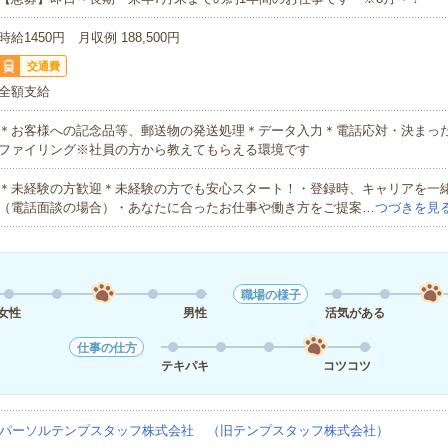
時給1450円 月収例 188,500円
交通費
全額支給
＊お客様への記念品等、郵送物の発送処理＊データ入力＊電話応対・決まっ
ファイリング※社員の方から教えてもらえる環境です
＊未経験の方歓迎＊未経験の方でも安心スタート！・登録時、キャリアを一
（電話面談の場合）・あなたに合ったお仕事や働き方をご提案…
つづきを見
職場の様子
女性
男性
活気がある
仕事の仕方
テキパキ
コツコツ
パーソルテンプスタッフ株式会社 （旧テンプスタッフ株式会社）