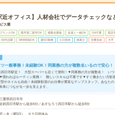
駅近オフィス】人材会社でデータチェックな
ビス業
ブランクOK
既卒第二新卒OK
複数名募集
友達と一緒OK
OA不要
英語
～50代活躍
WEB登録OK
週5日勤務
土日祝休
残業少
交費支給
大手
！
コツ一般事務！未経験OK！同業務の方が複数名いるので安心！
鉄四日市駅近！ 大型スーパーも近くて便利！▼同業務の方が複数名！ いつ
▼慣れればルーティン業務！ 難しいスキルは不要です▼すぐ働きたい方歓
髪型やネイルも自由！未経験歓迎のお仕事が豊富なテンプスタッフ。あなたの
未来につながる一歩を支えます。
三重県四日市市
近鉄四日市駅から徒歩6分／あすなろう四日市駅から徒歩8分
月～金（週5日） ※土日祝休み