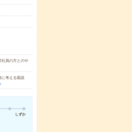
業社員の方とのや
緒に考える面談
る
しずか