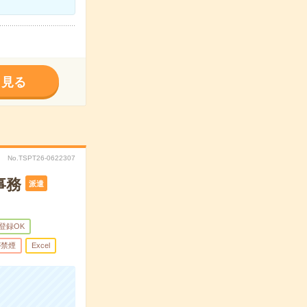
く見る
No.TSPT26-0622307
事務
派遣
B登録OK
が禁煙
Excel