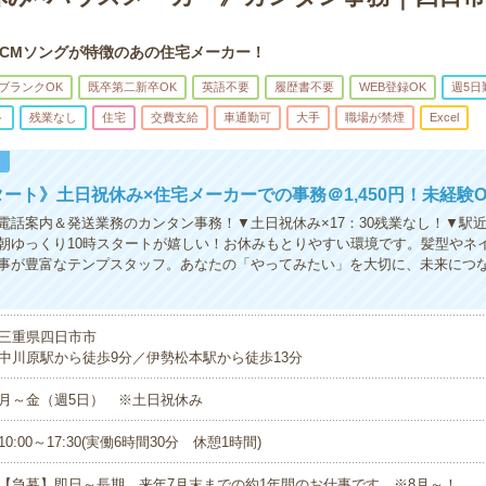
CMソングが特徴のあの住宅メーカー！
ブランクOK
既卒第二新卒OK
英語不要
履歴書不要
WEB登録OK
週5日
ト
残業なし
住宅
交費支給
車通勤可
大手
職場が禁煙
Excel
！
タート》土日祝休み×住宅メーカーでの事務＠1,450円！未経験O
電話案内＆発送業務のカンタン事務！▼土日祝休み×17：30残業なし！▼駅
朝ゆっくり10時スタートが嬉しい！お休みもとりやすい環境です。髪型やネ
事が豊富なテンプスタッフ。あなたの「やってみたい」を大切に、未来につ
三重県四日市市
中川原駅から徒歩9分／伊勢松本駅から徒歩13分
月～金（週5日） ※土日祝休み
10:00～17:30(実働6時間30分 休憩1時間)
【急募】即日～長期 来年7月末までの約1年間のお仕事です ※8月～！