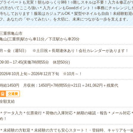
プライベートも充実！朝もゆっくり9時！○難しスキルは不要！入力＆修正が
事の方がいてこころ強い＊入力メインもGoodポイント！○事務にチャレンジし
待ちしております！服装はカジュアルOK＊髪型やネイルも自由！未経験歓迎
フ。あなたの「やってみたい」を大切に、未来につながる一歩を支えます。
三重県亀山市
亀山(三重県)駅から車11分／下庄駅から車20分
月～金（週5日） ※土日祝＋長期連休あり！会社カレンダーがあります！
09:00～17:45(実働7時間55分 休憩50分)
2026年10月上旬～2026年12月下旬 ※10月～！
時給1450円 月収例：1450円×7時間55分×21日＝241,062円＋残業代
交通費
全額支給
＊データ入力＊伝票発行＊荷物の入庫対応＊納期の確認・報告＊メール対応
め！
＊未経験の方歓迎＊未経験の方でも安心スタート！・登録時、キャリアを一