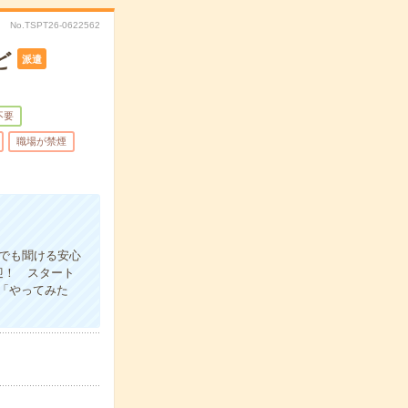
No.TSPT26-0622562
ど
派遣
不要
職場が禁煙
でも聞ける安心
迎！ スタート
「やってみた