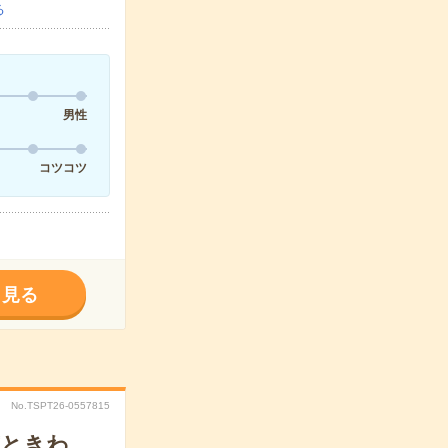
る
男性
コツコツ
く見る
No.TSPT26-0557815
市ときわ