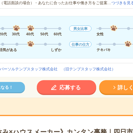
（電話面談の場合）・あなたに合ったお仕事や働き方をご提案…
つづきを見
男女比率
20代
30代
40代
50代
60代
女性
仕事の仕方
活気がある
しずか
テキパキ
パーソルテンプスタッフ株式会社 （旧テンプスタッフ株式会社）
応募する
詳し
になる！
休み×ハウスメーカー》カンタン事務｜四日