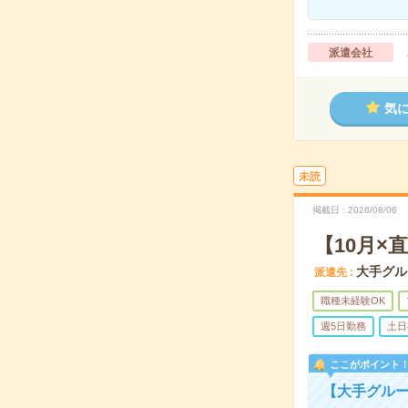
派遣会社
気
未読
掲載日
2026/08/06
【10月
大手グル
派遣先
職種未経験OK
週5日勤務
土日
ここがポイント
【大手グルー