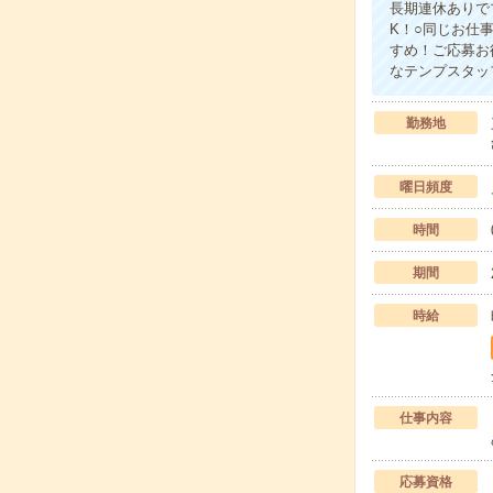
長期連休ありで
K！○同じお仕
すめ！ご応募お
なテンプスタッ
勤務地
曜日頻度
時間
期間
時給
仕事内容
応募資格