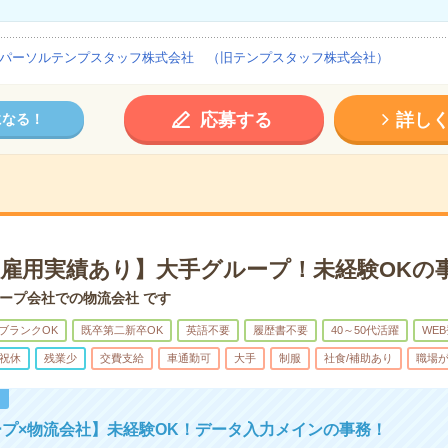
パーソルテンプスタッフ株式会社 （旧テンプスタッフ株式会社）
応募する
詳し
になる！
×直雇用実績あり】大手グループ！未経験OKの
ープ会社での物流会社 です
ブランクOK
既卒第二新卒OK
英語不要
履歴書不要
40～50代活躍
WE
祝休
残業少
交費支給
車通勤可
大手
制服
社食/補助あり
職場
！
プ×物流会社】未経験OK！データ入力メインの事務！