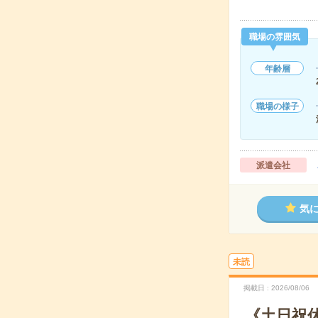
職場の雰囲気
年齢層
職場の様子
派遣会社
気
未読
掲載日
2026/08/06
《土日祝