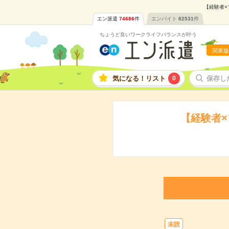
【経験者×
エン派遣
74686
件
エンバイト
82531
件
ちょうど良いワークライフバランスが叶う
関東版
気になる！リスト
0
保存し
【経験者×
未読