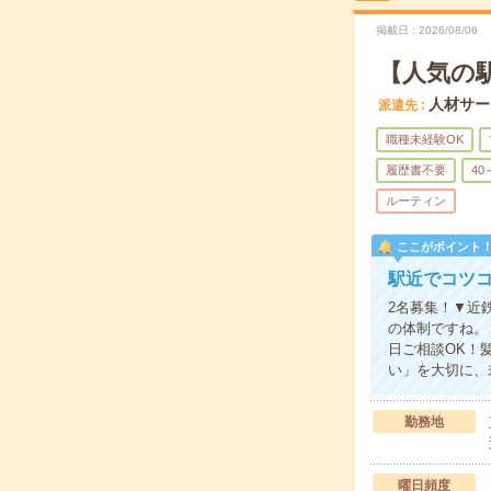
掲載日
2026/08/06
【人気の
人材サー
派遣先
職種未経験OK
履歴書不要
40
ルーティン
ここがポイント
駅近でコツ
2名募集！▼近
の体制ですね。
日ご相談OK！
い」を大切に、
勤務地
曜日頻度