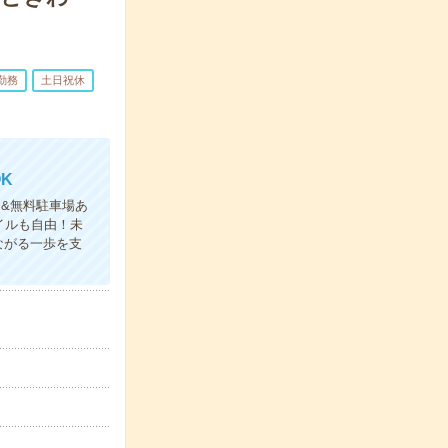
勤務
土日祝休
K
近&無料駐車場あ
イルも自由！未
ながる一歩を支