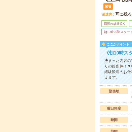
派遣
耳に残る
派遣先
職種未経験OK
朝10時以降スター
ここがポイント
《朝10時ス
決まった内容の
りの好条件！▼
経験歓迎のお仕
えます。
勤務地
曜日頻度
時間
期間