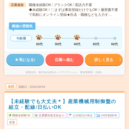
職種未経験OK / ブランクOK / 英語力不要
応募資格
◆未経験OK！〇まずは事前登録だけでもOK！履歴書不要
で気軽にオンライン登録★氏名・職種などを入力す…
職場の雰囲気
年齢層
20代
30代
40代
50代
60代
気になる!
応募へ進む
詳しく見る
派遣会社
株式会社綜合キャリアオプション 製造事業部（全国）
未読
掲載日
2026/08/09
【未経験でも大丈夫＊】産業機械用制御盤の
組立・配線/日払いOK
職種未経験OK
交通費別途支給あり
土日祝日が休み
WEB登録OK
派遣