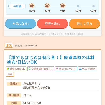
年齢層
20代
30代
40代
50代
60代
気になる!
応募へ進む
詳しく見る
派遣会社
株式会社綜合キャリアオプション 製造事業部（全国）
未読
掲載日
2026/08/09
【誰でもはじめは初心者！】鉄道車両の床材
塗布/日払いOK
職種未経験OK
交通費別途支給あり
土日祝日が休み
WEB登録OK
派遣
愛知県豊川市
勤務地
諏訪町駅から徒歩7分
月～金
曜日頻度
08:00～17:00
時間