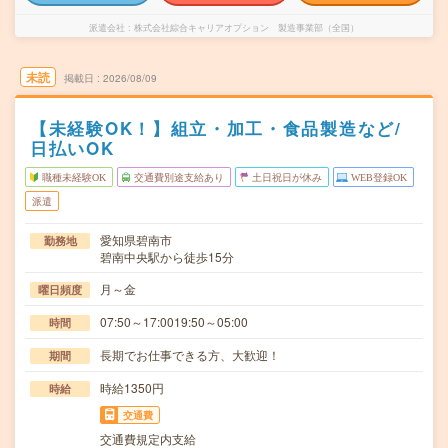
派遣会社
株式会社綜合キャリアオプション 製造事業部（全国）
未読
掲載日
2026/08/09
【未経験OK！】組立・加工・食品製造など/
日払いOK
職種未経験OK
交通費別途支給あり
土日祝日が休み
WEB登録OK
派遣
愛知県碧南市
勤務地
碧南中央駅から徒歩15分
月～金
曜日頻度
07:50～17:0019:50～05:00
時間
長期でお仕事できる方、大歓迎！
期間
時給1350円
時給
交通費
交通費規定内支給