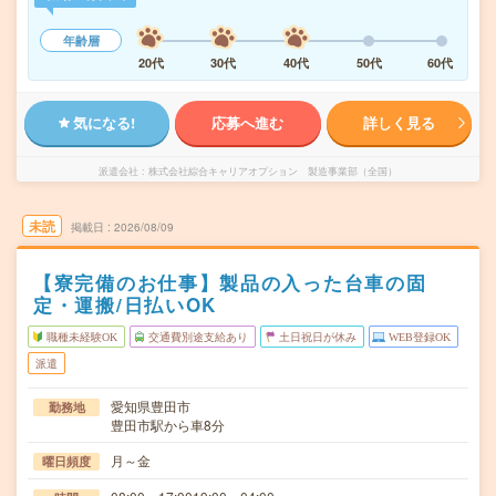
年齢層
20代
30代
40代
50代
60代
気になる!
応募へ進む
詳しく見る
派遣会社
株式会社綜合キャリアオプション 製造事業部（全国）
未読
掲載日
2026/08/09
【寮完備のお仕事】製品の入った台車の固
定・運搬/日払いOK
職種未経験OK
交通費別途支給あり
土日祝日が休み
WEB登録OK
派遣
愛知県豊田市
勤務地
豊田市駅から車8分
月～金
曜日頻度