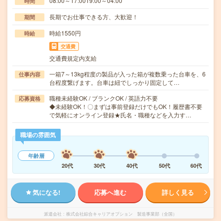
08:00～17:0019:00～04:00
時間
長期でお仕事できる方、大歓迎！
期間
時給1550円
時給
交通費
交通費規定内支給
一箱7～13kg程度の製品が入った箱が複数乗った台車を、6
仕事内容
台程度繋げます。台車は紐でしっかり固定して…
職種未経験OK / ブランクOK / 英語力不要
応募資格
◆未経験OK！〇まずは事前登録だけでもOK！履歴書不要
で気軽にオンライン登録★氏名・職種などを入力す…
職場の雰囲気
年齢層
20代
30代
40代
50代
60代
気になる!
応募へ進む
詳しく見る
派遣会社
株式会社綜合キャリアオプション 製造事業部（全国）