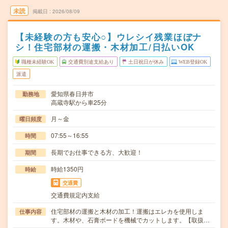
未読
掲載日
2026/08/09
【未経験の方も安心○】ウレシイ残業ほぼナ
シ！住宅部材の運搬・木材加工/日払いOK
職種未経験OK
交通費別途支給あり
土日祝日が休み
WEB登録OK
派遣
愛知県春日井市
勤務地
高蔵寺駅から車25分
月～金
曜日頻度
07:55～16:55
時間
長期でお仕事できる方、大歓迎！
期間
時給1350円
時給
交通費
交通費規定内支給
住宅部材の運搬と木材の加工！運搬はエレカを使用しま
仕事内容
す。木材や、石膏ボードを機械でカットします。【取扱…