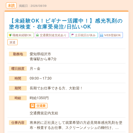
未読
掲載日
2026/08/09
【未経験OK！ビギナー活躍中！】感光乳剤の
塗布検査・在庫受発注/日払いOK
職種未経験OK
交通費別途支給あり
土日祝日が休み
WEB登録OK
派遣
愛知県稲沢市
勤務地
青塚駅から車7分
月～金
曜日頻度
09:00～17:30
時間
長期でお仕事できる方、大歓迎！
期間
時給1350円
時給
交通費
交通費規定内支給
将来的に正社員として就業希望の方必見簡単感光乳剤を塗
仕事内容
布・検査するお仕事、スクリーンメッシュの糊付け、…