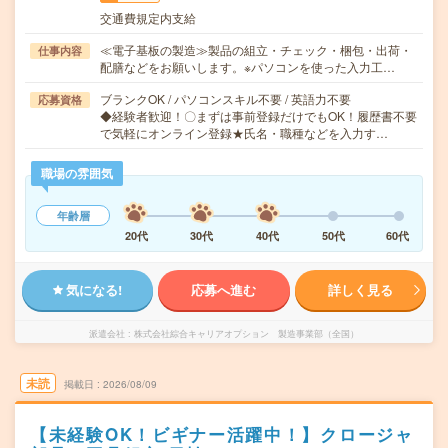
交通費規定内支給
≪電子基板の製造≫製品の組立・チェック・梱包・出荷・
仕事内容
配膳などをお願いします。※パソコンを使った入力工…
ブランクOK / パソコンスキル不要 / 英語力不要
応募資格
◆経験者歓迎！〇まずは事前登録だけでもOK！履歴書不要
で気軽にオンライン登録★氏名・職種などを入力す…
職場の雰囲気
年齢層
20代
30代
40代
50代
60代
気になる!
応募へ進む
詳しく見る
派遣会社
株式会社綜合キャリアオプション 製造事業部（全国）
未読
掲載日
2026/08/09
【未経験OK！ビギナー活躍中！】クロージャ