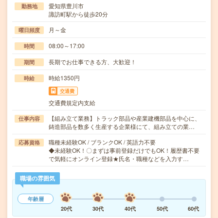
愛知県豊川市
勤務地
諏訪町駅から徒歩20分
月～金
曜日頻度
08:00～17:00
時間
長期でお仕事できる方、大歓迎！
期間
時給1350円
時給
交通費
交通費規定内支給
【組み立て業務】トラック部品や産業建機部品を中心に、
仕事内容
鋳造部品を数多く生産する企業様にて、組み立ての業…
職種未経験OK / ブランクOK / 英語力不要
応募資格
◆未経験OK！〇まずは事前登録だけでもOK！履歴書不要
で気軽にオンライン登録★氏名・職種などを入力す…
職場の雰囲気
年齢層
20代
30代
40代
50代
60代