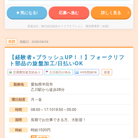
気になる!
応募へ進む
詳しく見る
派遣会社
株式会社綜合キャリアオプション 製造事業部（全国）
未読
掲載日
2026/08/09
【経験者×ブラッシュUP！！】フォークリフ
ト部品の旋盤加工/日払いOK
交通費別途支給あり
土日祝日が休み
WEB登録OK
派遣
愛知県半田市
勤務地
乙川駅から徒歩28分
月～金
曜日頻度
08:00～17:1019:50～05:00
時間
長期でお仕事できる方、大歓迎！
期間
時給1520円
時給