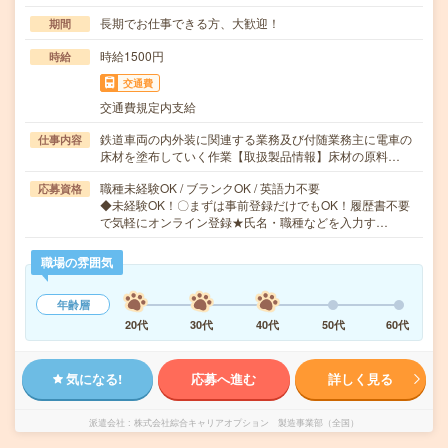
長期でお仕事できる方、大歓迎！
期間
時給1500円
時給
交通費
交通費規定内支給
鉄道車両の内外装に関連する業務及び付随業務主に電車の
仕事内容
床材を塗布していく作業【取扱製品情報】床材の原料…
職種未経験OK / ブランクOK / 英語力不要
応募資格
◆未経験OK！〇まずは事前登録だけでもOK！履歴書不要
で気軽にオンライン登録★氏名・職種などを入力す…
職場の雰囲気
年齢層
20代
30代
40代
50代
60代
気になる!
応募へ進む
詳しく見る
派遣会社
株式会社綜合キャリアオプション 製造事業部（全国）