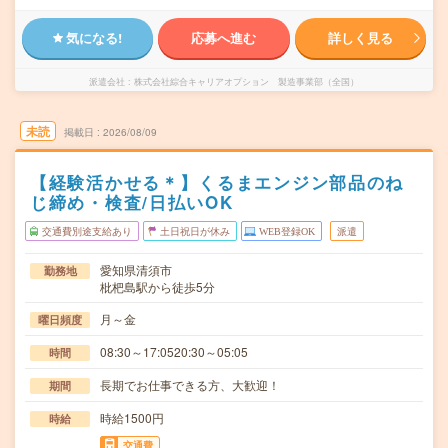
気になる!
応募へ進む
詳しく見る
派遣会社
株式会社綜合キャリアオプション 製造事業部（全国）
未読
掲載日
2026/08/09
【経験活かせる＊】くるまエンジン部品のね
じ締め・検査/日払いOK
交通費別途支給あり
土日祝日が休み
WEB登録OK
派遣
愛知県清須市
勤務地
枇杷島駅から徒歩5分
月～金
曜日頻度
08:30～17:0520:30～05:05
時間
長期でお仕事できる方、大歓迎！
期間
時給1500円
時給
交通費