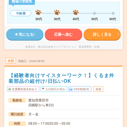
職場の雰囲気
年齢層
20代
30代
40代
50代
60代
気になる!
応募へ進む
詳しく見る
派遣会社
株式会社綜合キャリアオプション 製造事業部（全国）
未読
掲載日
2026/08/09
【経験者向けマイスターワーク！】くるま外
装部品の組付け/日払いOK
交通費別途支給あり
土日祝日が休み
WEB登録OK
派遣
愛知県豊田市
勤務地
四郷駅から車2分
月～金
曜日頻度
08:00～17:0020:00～05:00
時間