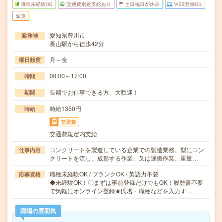
職種未経験OK
交通費別途支給あり
土日祝日が休み
WEB登録OK
派遣
愛知県豊川市
勤務地
長山駅から徒歩42分
月～金
曜日頻度
08:00～17:00
時間
長期でお仕事できる方、大歓迎！
期間
時給1350円
時給
交通費
交通費規定内支給
コンクリートを製造している企業での製造業務。型にコン
仕事内容
クリートを流し、成形する作業、又は運搬作業。重量…
職種未経験OK / ブランクOK / 英語力不要
応募資格
◆未経験OK！〇まずは事前登録だけでもOK！履歴書不要
で気軽にオンライン登録★氏名・職種などを入力す…
職場の雰囲気