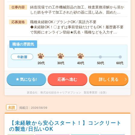
鋳造現場での工作機械部品の加工、検査業務溶解から溶か
仕事内容
した鉄を中子で加工された砂の器に流し込み、固めた…
職種未経験OK / ブランクOK / 英語力不要
応募資格
◆未経験OK！〇まずは事前登録だけでもOK！履歴書不要
で気軽にオンライン登録★氏名・職種などを入力す…
職場の雰囲気
年齢層
20代
30代
40代
50代
60代
気になる!
応募へ進む
詳しく見る
派遣会社
株式会社綜合キャリアオプション 製造事業部（全国）
未読
掲載日
2026/08/09
【未経験から安心スタート！】コンクリート
の製造/日払いOK