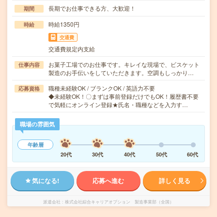
長期でお仕事できる方、大歓迎！
期間
時給1350円
時給
交通費
交通費規定内支給
お菓子工場でのお仕事です。キレイな現場で、ビスケット
仕事内容
製造のお手伝いをしていただきます。空調もしっかり…
職種未経験OK / ブランクOK / 英語力不要
応募資格
◆未経験OK！〇まずは事前登録だけでもOK！履歴書不要
で気軽にオンライン登録★氏名・職種などを入力す…
職場の雰囲気
年齢層
20代
30代
40代
50代
60代
気になる!
応募へ進む
詳しく見る
派遣会社
株式会社綜合キャリアオプション 製造事業部（全国）