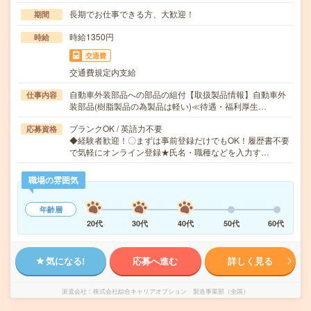
長期でお仕事できる方、大歓迎！
期間
時給1350円
時給
交通費
交通費規定内支給
自動車外装部品への部品の組付【取扱製品情報】自動車外
仕事内容
装部品(樹脂製品の為製品は軽い)≪待遇・福利厚生…
ブランクOK / 英語力不要
応募資格
◆経験者歓迎！〇まずは事前登録だけでもOK！履歴書不要
で気軽にオンライン登録★氏名・職種などを入力す…
職場の雰囲気
年齢層
20代
30代
40代
50代
60代
気になる!
応募へ進む
詳しく見る
派遣会社
株式会社綜合キャリアオプション 製造事業部（全国）