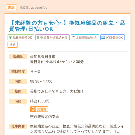
未読
掲載日
2026/08/09
【未経験の方も安心○】換気扇部品の組立・品
質管理/日払いOK
職種未経験OK
交通費別途支給あり
土日祝日が休み
WEB登録OK
派遣
愛知県春日井市
勤務地
春日井(中央本線)駅からバス30分
月～金
曜日頻度
08:30～17:00
時間
長期でお仕事できる方、大歓迎！
期間
時給1500円
時給
交通費
交通費規定内支給
換気扇製造の組立、検査、梱包と部品供給など、製造ライ
仕事内容
ンの様々な工程に補助として入っていただきます。【…