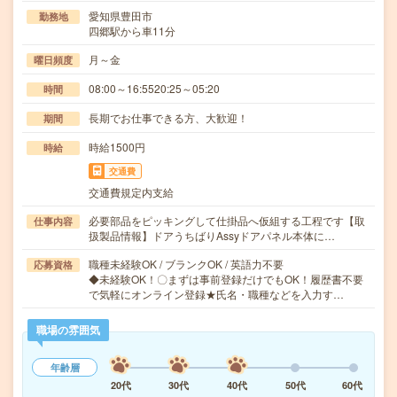
愛知県豊田市
勤務地
四郷駅から車11分
月～金
曜日頻度
08:00～16:5520:25～05:20
時間
長期でお仕事できる方、大歓迎！
期間
時給1500円
時給
交通費
交通費規定内支給
必要部品をピッキングして仕掛品へ仮組する工程です【取
仕事内容
扱製品情報】ドアうちばりAssyドアパネル本体に…
職種未経験OK / ブランクOK / 英語力不要
応募資格
◆未経験OK！〇まずは事前登録だけでもOK！履歴書不要
で気軽にオンライン登録★氏名・職種などを入力す…
職場の雰囲気
年齢層
20代
30代
40代
50代
60代