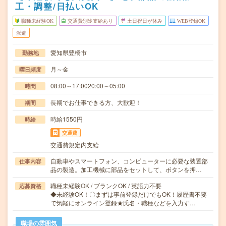
工・調整/日払いOK
職種未経験OK
交通費別途支給あり
土日祝日が休み
WEB登録OK
派遣
愛知県豊橋市
勤務地
月～金
曜日頻度
08:00～17:0020:00～05:00
時間
長期でお仕事できる方、大歓迎！
期間
時給1550円
時給
交通費
交通費規定内支給
自動車やスマートフォン、コンピューターに必要な装置部
仕事内容
品の製造。加工機械に部品をセットして、ボタンを押…
職種未経験OK / ブランクOK / 英語力不要
応募資格
◆未経験OK！〇まずは事前登録だけでもOK！履歴書不要
で気軽にオンライン登録★氏名・職種などを入力す…
職場の雰囲気