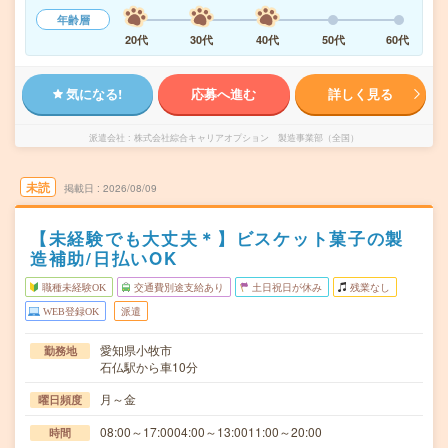
年齢層
20代
30代
40代
50代
60代
気になる!
応募へ進む
詳しく見る
派遣会社
株式会社綜合キャリアオプション 製造事業部（全国）
未読
掲載日
2026/08/09
【未経験でも大丈夫＊】ビスケット菓子の製
造補助/日払いOK
職種未経験OK
交通費別途支給あり
土日祝日が休み
残業なし
WEB登録OK
派遣
愛知県小牧市
勤務地
石仏駅から車10分
月～金
曜日頻度
08:00～17:0004:00～13:0011:00～20:00
時間