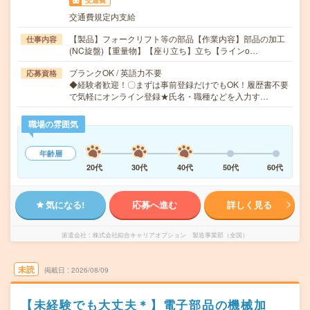
交通費
交通費規定内支給
【製品】フォークリフト等の部品【作業内容】部品の加工
仕事内容
(NC旋盤)【重量物】【座り立ち】立ち【ラインo…
ブランクOK / 英語力不要
応募資格
◆経験者歓迎！〇まずは事前登録だけでもOK！履歴書不要
で気軽にオンライン登録★氏名・職種などを入力す…
職場の雰囲気
年齢層
20代
30代
40代
50代
60代
気になる!
応募へ進む
詳しく見る
派遣会社
株式会社綜合キャリアオプション 製造事業部（全国）
未読
掲載日
2026/08/09
【未経験でも大丈夫＊】電子部品の機械加