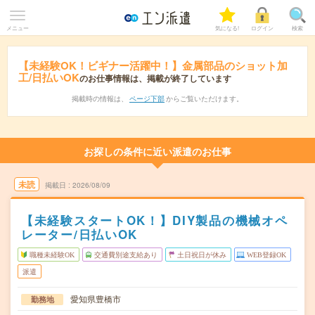
メニュー
気になる!
ログイン
検索
【未経験OK！ビギナー活躍中！】金属部品のショット加
工/日払いOK
のお仕事情報は、掲載が終了しています
掲載時の情報は、
ページ下部
からご覧いただけます。
お探しの条件に近い派遣のお仕事
未読
掲載日
2026/08/09
【未経験スタートOK！】DIY製品の機械オペ
レーター/日払いOK
職種未経験OK
交通費別途支給あり
土日祝日が休み
WEB登録OK
派遣
愛知県豊橋市
勤務地