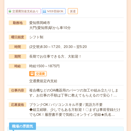
交通費別途支給あり
WEB登録OK
派遣
愛知県岡崎市
勤務地
大門(愛知県)駅から車10分
シフト制
曜日頻度
(2交替)8:30～17:20、20:30～翌5:20
時間
長期でお仕事できる方、大歓迎！
期間
時給1500～1875円
時給
交通費
交通費規定内支給
複合機などのOA機器用のパーツの加工や組み立たりしま
仕事内容
す。お仕事の手順は丁寧に教えてもらえるので安心！…
ブランクOK / パソコンスキル不要 / 英語力不要
応募資格
◆組立経験、少しでもある方歓迎！〇まずは事前登録だけ
でもOK！履歴書不要で気軽にオンライン登録★氏名…
職場の雰囲気