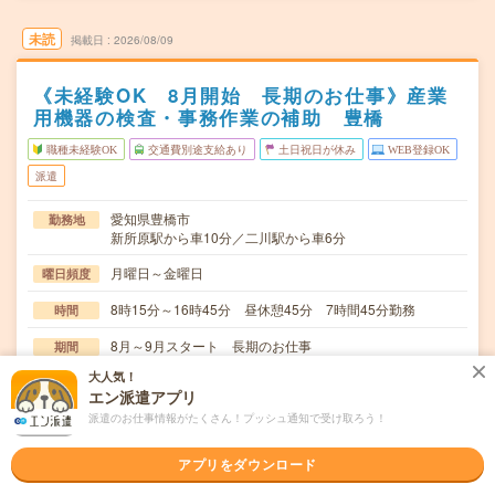
未読
掲載日
2026/08/09
《未経験OK 8月開始 長期のお仕事》産業
用機器の検査・事務作業の補助 豊橋
職種未経験OK
交通費別途支給あり
土日祝日が休み
WEB登録OK
派遣
愛知県豊橋市
勤務地
新所原駅から車10分／二川駅から車6分
月曜日～金曜日
曜日頻度
8時15分～16時45分 昼休憩45分 7時間45分勤務
時間
8月～9月スタート 長期のお仕事
期間
大人気！
1500円～1550円
時給
エン派遣アプリ
交通費
派遣のお仕事情報がたくさん！プッシュ通知で受け取ろう！
交通費実費3万円/月まで支給
アプリをダウンロード
産業用機器製品や部品類の各種検査業務・事務作業補助の
仕事内容
お仕事です。・目視検査や寸法検査など各種検査業務…