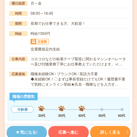
月～金
曜日頻度
08:00～16:45
時間
長期でお仕事できる方、大歓迎！
期間
時給1350円
時給
交通費
交通費規定内支給
コロコロなどの粘着テープ製造に関わるマシンオペレータ
仕事内容
ー及び付随業務丁寧にお仕事教えていただけます。≪…
職種未経験OK / ブランクOK / 英語力不要
応募資格
◆未経験OK！〇まずは事前登録だけでもOK！履歴書不要
で気軽にオンライン登録★氏名・職種などを入力す…
職場の雰囲気
年齢層
20代
30代
40代
50代
60代
気になる!
応募へ進む
詳しく見る