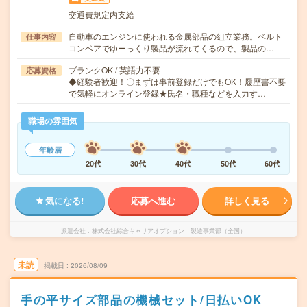
交通費規定内支給
自動車のエンジンに使われる金属部品の組立業務。ベルト
仕事内容
コンベアでゆーっくり製品が流れてくるので、製品の…
ブランクOK / 英語力不要
応募資格
◆経験者歓迎！〇まずは事前登録だけでもOK！履歴書不要
で気軽にオンライン登録★氏名・職種などを入力す…
職場の雰囲気
年齢層
20代
30代
40代
50代
60代
気になる!
応募へ進む
詳しく見る
派遣会社
株式会社綜合キャリアオプション 製造事業部（全国）
未読
掲載日
2026/08/09
手の平サイズ部品の機械セット/日払いOK