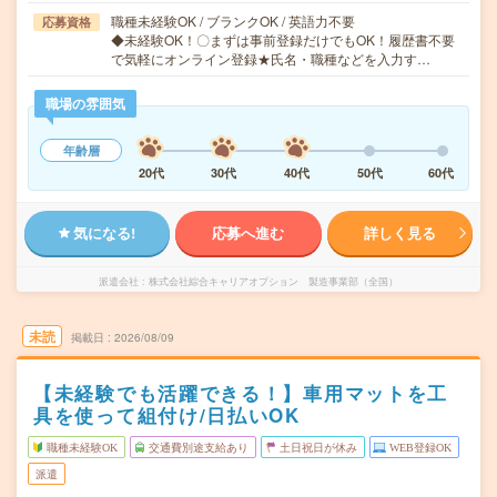
職種未経験OK / ブランクOK / 英語力不要
応募資格
◆未経験OK！〇まずは事前登録だけでもOK！履歴書不要
で気軽にオンライン登録★氏名・職種などを入力す…
職場の雰囲気
年齢層
20代
30代
40代
50代
60代
気になる!
応募へ進む
詳しく見る
派遣会社
株式会社綜合キャリアオプション 製造事業部（全国）
未読
掲載日
2026/08/09
【未経験でも活躍できる！】車用マットを工
具を使って組付け/日払いOK
職種未経験OK
交通費別途支給あり
土日祝日が休み
WEB登録OK
派遣