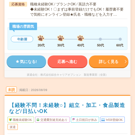
職種未経験OK / ブランクOK / 英語力不要
応募資格
◆未経験OK！〇まずは事前登録だけでもOK！履歴書不要
で気軽にオンライン登録★氏名・職種などを入力す…
職場の雰囲気
年齢層
20代
30代
40代
50代
60代
気になる!
応募へ進む
詳しく見る
派遣会社
株式会社綜合キャリアオプション 製造事業部（全国）
未読
掲載日
2026/08/09
【経験不問！未経験○】組立・加工・食品製造
など/日払いOK
職種未経験OK
交通費別途支給あり
土日祝日が休み
WEB登録OK
派遣