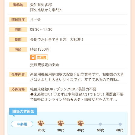
愛知県知多郡
勤務地
阿久比駅から車5分
月～金
曜日頻度
08:30～17:30
時間
長期でお仕事できる方、大歓迎！
期間
時給1350円
時給
交通費
交通費規定内支給
産業用機械用制御盤の配線と組立業務です。制御盤の大き
仕事内容
さは人よりも大きいサイズです。立ててあるので自動…
職種未経験OK / ブランクOK / 英語力不要
応募資格
◆未経験OK！〇まずは事前登録だけでもOK！履歴書不要
で気軽にオンライン登録★氏名・職種などを入力す…
職場の雰囲気
年齢層
20代
30代
40代
50代
60代