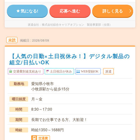
気になる!
応募へ進む
詳しく見る
派遣会社
株式会社綜合キャリアオプション 製造事業部（全国）
未読
掲載日
2026/08/09
【人気の日勤×土日祝休み！】デジタル製品の
組立/日払いOK
交通費別途支給あり
土日祝日が休み
WEB登録OK
派遣
愛知県小牧市
勤務地
小牧原駅から徒歩15分
月～金
曜日頻度
8:30～17:00
時間
長期でお仕事できる方、大歓迎！
期間
時給1350～1688円
時給
交通費