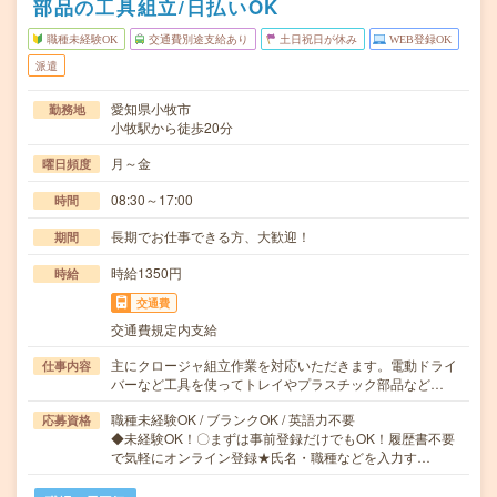
部品の工具組立/日払いOK
職種未経験OK
交通費別途支給あり
土日祝日が休み
WEB登録OK
派遣
愛知県小牧市
勤務地
小牧駅から徒歩20分
月～金
曜日頻度
08:30～17:00
時間
長期でお仕事できる方、大歓迎！
期間
時給1350円
時給
交通費
交通費規定内支給
主にクロージャ組立作業を対応いただきます。電動ドライ
仕事内容
バーなど工具を使ってトレイやプラスチック部品など…
職種未経験OK / ブランクOK / 英語力不要
応募資格
◆未経験OK！〇まずは事前登録だけでもOK！履歴書不要
で気軽にオンライン登録★氏名・職種などを入力す…