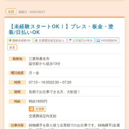
未読
掲載日
2026/08/07
【未経験スタートOK！】プレス・板金・塗
装/日払いOK
職種未経験OK
交通費別途支給あり
土日祝日が休み
WEB登録OK
派遣
三重県桑名市
勤務地
益生駅から徒歩13分
月～金
曜日頻度
07:15～16:0522:30～07:20
時間
長期でお仕事できる方、大歓迎！
期間
時給1650円
時給
交通費
交通費規定内支給
鋳物継手を取り扱う企業様でのお仕事です。鋳物継手(金属
仕事内容