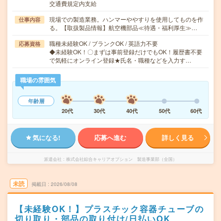
交通費規定内支給
現場での製造業務。ハンマーややすりを使用してものを作
仕事内容
る。【取扱製品情報】航空機部品≪待遇・福利厚生≫…
職種未経験OK / ブランクOK / 英語力不要
応募資格
◆未経験OK！〇まずは事前登録だけでもOK！履歴書不要
で気軽にオンライン登録★氏名・職種などを入力す…
職場の雰囲気
年齢層
20代
30代
40代
50代
60代
気になる!
応募へ進む
詳しく見る
派遣会社
株式会社綜合キャリアオプション 製造事業部（全国）
未読
掲載日
2026/08/08
【未経験OK！】プラスチック容器チューブの
切り取り・部品の取り付け/日払いOK