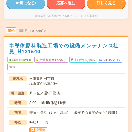
気になる!
応募へ進む
詳しく見る
派遣会社
株式会社ウィルオブ・ワーク FO事業部
未読
掲載日
2026/08/08
半導体原料製造工場での設備メンテナンス社
員_H131540
職種未経験OK
交通費別途支給あり
土日祝日が休み
WEB登録OK
派遣
三重県四日市市
勤務地
塩浜駅から車10分
月～金／週5日勤務
曜日頻度
8:00～16:45(休憩1時間)
時間
即日～長期（3ヶ月以上） 最短で応募開始から1週間！
期間
時給1800円
時給
交通費