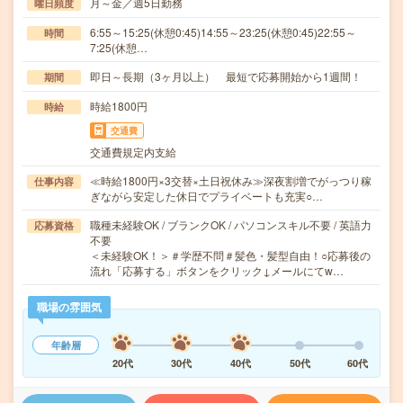
月～金／週5日勤務
曜日頻度
6:55～15:25(休憩0:45)14:55～23:25(休憩0:45)22:55～
時間
7:25(休憩…
即日～長期（3ヶ月以上） 最短で応募開始から1週間！
期間
時給1800円
時給
交通費
交通費規定内支給
≪時給1800円×3交替×土日祝休み≫深夜割増でがっつり稼
仕事内容
ぎながら安定した休日でプライベートも充実○…
職種未経験OK / ブランクOK / パソコンスキル不要 / 英語力
応募資格
不要
＜未経験OK！＞＃学歴不問＃髪色・髪型自由！○応募後の
流れ「応募する」ボタンをクリック↓メールにてw…
職場の雰囲気
年齢層
20代
30代
40代
50代
60代