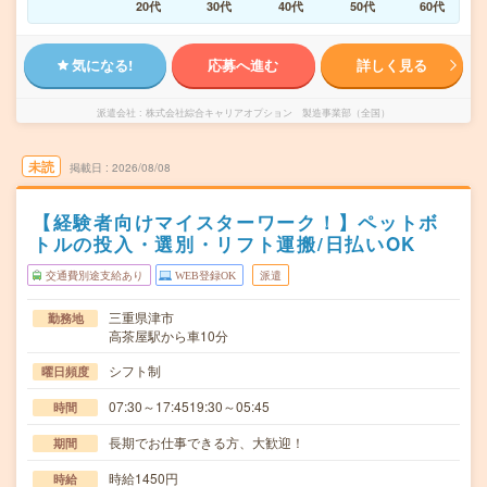
20代
30代
40代
50代
60代
気になる!
応募へ進む
詳しく見る
派遣会社
株式会社綜合キャリアオプション 製造事業部（全国）
未読
掲載日
2026/08/08
【経験者向けマイスターワーク！】ペットボ
トルの投入・選別・リフト運搬/日払いOK
交通費別途支給あり
WEB登録OK
派遣
三重県津市
勤務地
高茶屋駅から車10分
シフト制
曜日頻度
07:30～17:4519:30～05:45
時間
長期でお仕事できる方、大歓迎！
期間
時給1450円
時給