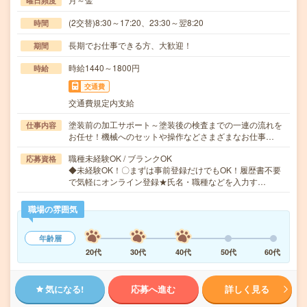
曜日頻度
(2交替)8:30～17:20、23:30～翌8:20
時間
長期でお仕事できる方、大歓迎！
期間
時給1440～1800円
時給
交通費
交通費規定内支給
塗装前の加工サポート～塗装後の検査までの一連の流れを
仕事内容
お任せ！機械へのセットや操作などさまざまなお仕事…
職種未経験OK / ブランクOK
応募資格
◆未経験OK！〇まずは事前登録だけでもOK！履歴書不要
で気軽にオンライン登録★氏名・職種などを入力す…
職場の雰囲気
年齢層
20代
30代
40代
50代
60代
気になる!
応募へ進む
詳しく見る