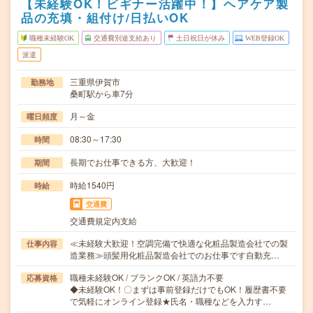
【未経験OK！ビギナー活躍中！】ヘアケア製
品の充填・組付け/日払いOK
職種未経験OK
交通費別途支給あり
土日祝日が休み
WEB登録OK
派遣
三重県伊賀市
勤務地
桑町駅から車7分
月～金
曜日頻度
08:30～17:30
時間
長期でお仕事できる方、大歓迎！
期間
時給1540円
時給
交通費
交通費規定内支給
≪未経験大歓迎！空調完備で快適な化粧品製造会社での製
仕事内容
造業務≫頭髪用化粧品製造会社でのお仕事です自動充…
職種未経験OK / ブランクOK / 英語力不要
応募資格
◆未経験OK！〇まずは事前登録だけでもOK！履歴書不要
で気軽にオンライン登録★氏名・職種などを入力す…