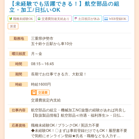
【未経験でも活躍できる！】航空部品の組
立・加工/日払いOK
職種未経験OK
交通費別途支給あり
土日祝日が休み
WEB登録OK
派遣
三重県伊勢市
勤務地
五十鈴ケ丘駅から車10分
月～金
曜日頻度
08:15～16:45
時間
長期でお仕事できる方、大歓迎！
期間
時給1600円
時給
交通費
交通費規定内支給
航空部品の組立・機械加工NC旋盤の経験があれば尚良し
仕事内容
【取扱製品情報】航空部品≪待遇・福利厚生≫・日払…
職種未経験OK / ブランクOK / 英語力不要
応募資格
◆未経験OK！〇まずは事前登録だけでもOK！履歴書不要
で気軽にオンライン登録★氏名・職種などを入力す…