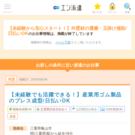
メニュー
気になる!
ログイン
検索
【未経験から安心スタート！】外壁材の運搬・玉掛け補助/
日払いOK
のお仕事情報は、掲載が終了しています
掲載時の情報は、
ページ下部
からご覧いただけます。
お探しの条件に近い派遣のお仕事
未読
掲載日
2026/08/09
【未経験でも活躍できる！】産業用ゴム製品
のプレス成型/日払いOK
職種未経験OK
交通費別途支給あり
土日祝日が休み
WEB登録OK
派遣
三重県亀山市
勤務地
関(三重県)駅から徒歩16分