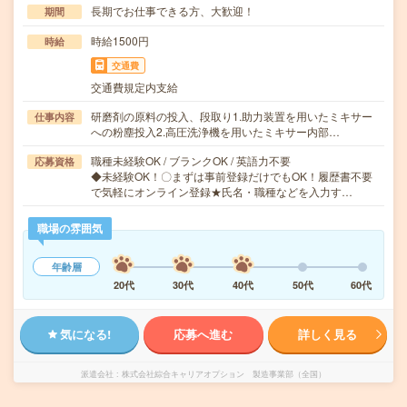
長期でお仕事できる方、大歓迎！
期間
時給1500円
時給
交通費
交通費規定内支給
研磨剤の原料の投入、段取り1.助力装置を用いたミキサー
仕事内容
への粉塵投入2.高圧洗浄機を用いたミキサー内部…
職種未経験OK / ブランクOK / 英語力不要
応募資格
◆未経験OK！〇まずは事前登録だけでもOK！履歴書不要
で気軽にオンライン登録★氏名・職種などを入力す…
職場の雰囲気
年齢層
20代
30代
40代
50代
60代
気になる!
応募へ進む
詳しく見る
派遣会社
株式会社綜合キャリアオプション 製造事業部（全国）