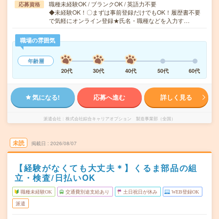
職種未経験OK / ブランクOK / 英語力不要
応募資格
◆未経験OK！〇まずは事前登録だけでもOK！履歴書不要
で気軽にオンライン登録★氏名・職種などを入力す…
職場の雰囲気
年齢層
20代
30代
40代
50代
60代
気になる!
応募へ進む
詳しく見る
派遣会社
株式会社綜合キャリアオプション 製造事業部（全国）
未読
掲載日
2026/08/07
【経験がなくても大丈夫＊】くるま部品の組
立・検査/日払いOK
職種未経験OK
交通費別途支給あり
土日祝日が休み
WEB登録OK
派遣