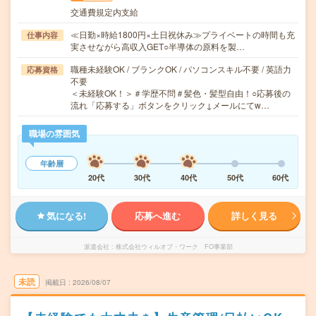
交通費規定内支給
≪日勤×時給1800円×土日祝休み≫プライベートの時間も充
仕事内容
実させながら高収入GET○半導体の原料を製…
職種未経験OK / ブランクOK / パソコンスキル不要 / 英語力
応募資格
不要
＜未経験OK！＞＃学歴不問＃髪色・髪型自由！○応募後の
流れ「応募する」ボタンをクリック↓メールにてw…
職場の雰囲気
年齢層
20代
30代
40代
50代
60代
気になる!
応募へ進む
詳しく見る
派遣会社
株式会社ウィルオブ・ワーク FO事業部
未読
掲載日
2026/08/07