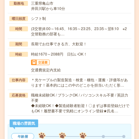
三重県亀山市
勤務地
井田川駅から車10分
シフト制
曜日頻度
(3交替)8:00～16:45、16:35～23:25、23:35～翌8:10 ※2
時間
交替勤務の部署も…
長期でお仕事できる方、大歓迎！
期間
時給1670～2088円 日払いOK！
時給
交通費
交通費規定内支給
＊光ケーブルの製造製造・検査・梱包・運搬・評価等があ
仕事内容
ります！基本的にはこの中のどこかを担当いただく形…
職種未経験OK / ブランクOK / パソコンスキル不要 / 英語力
応募資格
不要
◆未経験OK！◆製造経験者歓迎！〇まずは事前登録だけで
もOK！履歴書不要で気軽にオンライン登録★氏名…
職場の雰囲気
年齢層