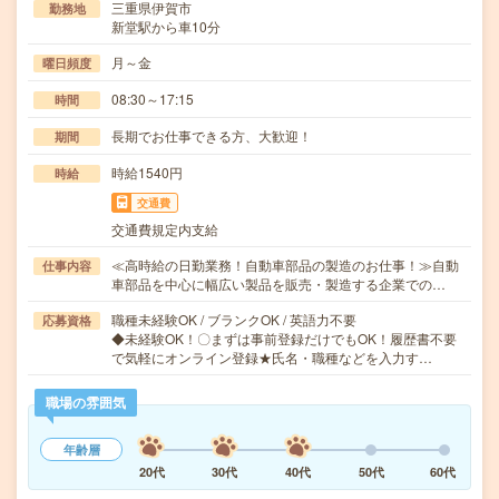
三重県伊賀市
勤務地
新堂駅から車10分
月～金
曜日頻度
08:30～17:15
時間
長期でお仕事できる方、大歓迎！
期間
時給1540円
時給
交通費
交通費規定内支給
≪高時給の日勤業務！自動車部品の製造のお仕事！≫自動
仕事内容
車部品を中心に幅広い製品を販売・製造する企業での…
職種未経験OK / ブランクOK / 英語力不要
応募資格
◆未経験OK！〇まずは事前登録だけでもOK！履歴書不要
で気軽にオンライン登録★氏名・職種などを入力す…
職場の雰囲気
年齢層
20代
30代
40代
50代
60代