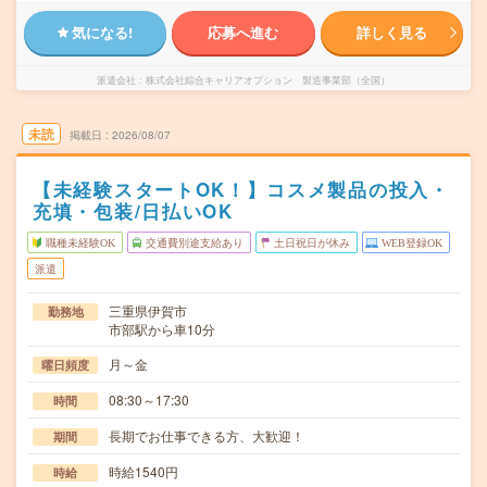
気になる!
応募へ進む
詳しく見る
派遣会社
株式会社綜合キャリアオプション 製造事業部（全国）
未読
掲載日
2026/08/07
【未経験スタートOK！】コスメ製品の投入・
充填・包装/日払いOK
職種未経験OK
交通費別途支給あり
土日祝日が休み
WEB登録OK
派遣
三重県伊賀市
勤務地
市部駅から車10分
月～金
曜日頻度
08:30～17:30
時間
長期でお仕事できる方、大歓迎！
期間
時給1540円
時給