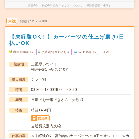
派遣会社
株式会社綜合キャリアオプション 製造事業部（全国）
未読
掲載日
2026/08/08
【未経験OK！】カーパーツの仕上げ磨き/日
払いOK
職種未経験OK
交通費別途支給あり
WEB登録OK
派遣
三重県いなべ市
勤務地
梅戸井駅から徒歩10分
シフト制
曜日頻度
08:30～17:0019:00～03:30
時間
長期でお仕事できる方、大歓迎！
期間
時給1450円
時給
交通費
交通費規定内支給
≪未経験OK！高時給のカーパーツの加工のオシゴト！≫カ
仕事内容