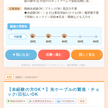
製の継手)を大型のロボットアームで亜鉛浴槽に浸…
職種未経験OK / ブランクOK / 英語力不要
応募資格
◆未経験OK！〇まずは事前登録だけでもOK！履歴書不要
で気軽にオンライン登録★氏名・職種などを入力す…
職場の雰囲気
年齢層
20代
30代
40代
50代
60代
気になる!
応募へ進む
詳しく見る
派遣会社
株式会社綜合キャリアオプション 製造事業部（全国）
未読
掲載日
2026/08/07
【未経験の方OK＊】光ケーブルの製造・チェ
ック/日払いOK
職種未経験OK
交通費別途支給あり
WEB登録OK
派遣