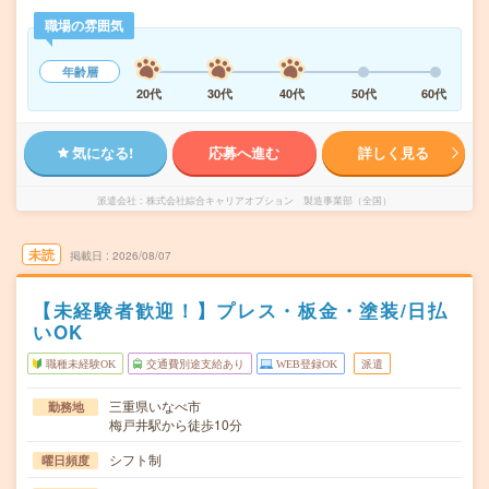
職場の雰囲気
年齢層
20代
30代
40代
50代
60代
気になる!
応募へ進む
詳しく見る
派遣会社
株式会社綜合キャリアオプション 製造事業部（全国）
未読
掲載日
2026/08/07
【未経験者歓迎！】プレス・板金・塗装/日払
いOK
職種未経験OK
交通費別途支給あり
WEB登録OK
派遣
三重県いなべ市
勤務地
梅戸井駅から徒歩10分
シフト制
曜日頻度