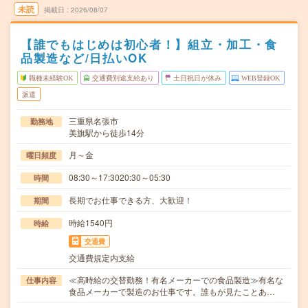
未読
掲載日
2026/08/07
【誰でもはじめは初心者！】組立・加工・食
品製造など/日払いOK
職種未経験OK
交通費別途支給あり
土日祝日が休み
WEB登録OK
派遣
三重県名張市
勤務地
美旗駅から徒歩14分
月～金
曜日頻度
08:30～17:3020:30～05:30
時間
長期でお仕事できる方、大歓迎！
期間
時給1540円
時給
交通費
交通費規定内支給
≪高時給の交替勤務！有名メーカーでの食品製造≫有名な
仕事内容
食品メーカーで製造のお仕事です。誰もが見たことあ…