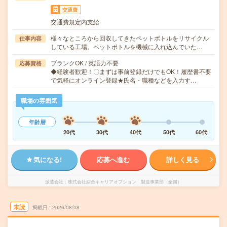
交通費
交通費規定内支給
様々なところから回収してきたペットボトルをリサイクル
仕事内容
している工場。ペットボトルを機械に入れ込んでいた…
ブランクOK / 英語力不要
応募資格
◆経験者歓迎！〇まずは事前登録だけでもOK！履歴書不要
で気軽にオンライン登録★氏名・職種などを入力す…
職場の雰囲気
年齢層
20代
30代
40代
50代
60代
気になる!
応募へ進む
詳しく見る
派遣会社
株式会社綜合キャリアオプション 製造事業部（全国）
未読
掲載日
2026/08/08