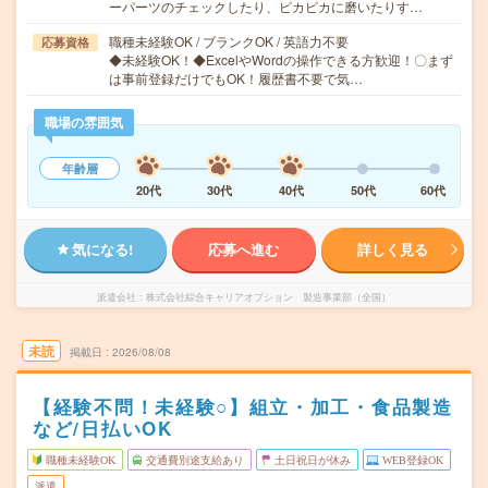
ーパーツのチェックしたり、ピカピカに磨いたりす…
職種未経験OK / ブランクOK / 英語力不要
応募資格
◆未経験OK！◆ExcelやWordの操作できる方歓迎！〇まず
は事前登録だけでもOK！履歴書不要で気…
職場の雰囲気
年齢層
20代
30代
40代
50代
60代
気になる!
応募へ進む
詳しく見る
派遣会社
株式会社綜合キャリアオプション 製造事業部（全国）
未読
掲載日
2026/08/08
【経験不問！未経験○】組立・加工・食品製造
など/日払いOK
職種未経験OK
交通費別途支給あり
土日祝日が休み
WEB登録OK
派遣