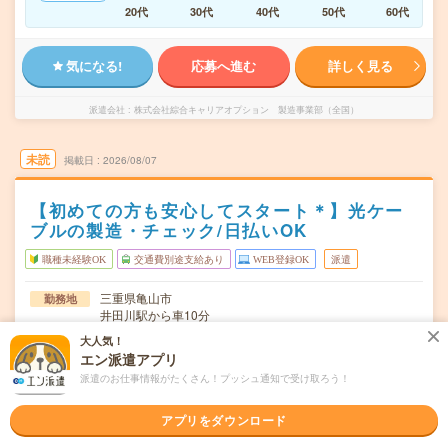
20代
30代
40代
50代
60代
気になる!
応募へ進む
詳しく見る
派遣会社
株式会社綜合キャリアオプション 製造事業部（全国）
未読
掲載日
2026/08/07
【初めての方も安心してスタート＊】光ケー
ブルの製造・チェック/日払いOK
職種未経験OK
交通費別途支給あり
WEB登録OK
派遣
三重県亀山市
勤務地
井田川駅から車10分
大人気！
シフト制
曜日頻度
エン派遣アプリ
派遣のお仕事情報がたくさん！プッシュ通知で受け取ろう！
(3交替)8:00～16:45、16:35～23:35、23:25～翌8:10 ※2
時間
交替勤務の部署も…
アプリをダウンロード
長期でお仕事できる方、大歓迎！
期間