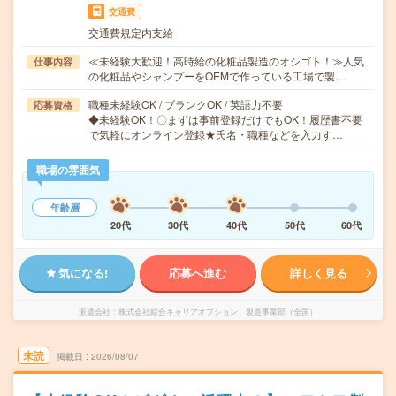
交通費
交通費規定内支給
≪未経験大歓迎！高時給の化粧品製造のオシゴト！≫人気
仕事内容
の化粧品やシャンプーをOEMで作っている工場で製…
職種未経験OK / ブランクOK / 英語力不要
応募資格
◆未経験OK！〇まずは事前登録だけでもOK！履歴書不要
で気軽にオンライン登録★氏名・職種などを入力す…
職場の雰囲気
年齢層
20代
30代
40代
50代
60代
気になる!
応募へ進む
詳しく見る
派遣会社
株式会社綜合キャリアオプション 製造事業部（全国）
未読
掲載日
2026/08/07