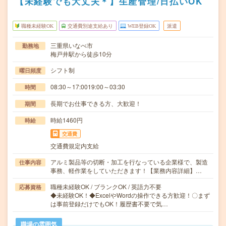
【未経験でも大丈夫＊】生産管理/日払いOK
職種未経験OK
交通費別途支給あり
WEB登録OK
派遣
三重県いなべ市
勤務地
梅戸井駅から徒歩10分
シフト制
曜日頻度
08:30～17:0019:00～03:30
時間
長期でお仕事できる方、大歓迎！
期間
時給1460円
時給
交通費
交通費規定内支給
アルミ製品等の切断・加工を行なっている企業様で、製造
仕事内容
事務、軽作業をしていただきます！【業務内容詳細】…
職種未経験OK / ブランクOK / 英語力不要
応募資格
◆未経験OK！◆ExcelやWordの操作できる方歓迎！〇まず
は事前登録だけでもOK！履歴書不要で気…
職場の雰囲気