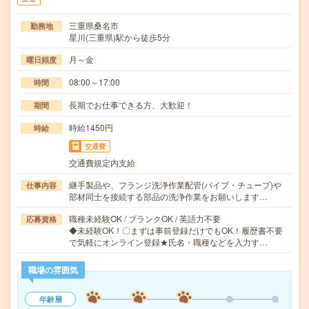
三重県桑名市
勤務地
星川(三重県)駅から徒歩5分
月～金
曜日頻度
08:00～17:00
時間
長期でお仕事できる方、大歓迎！
期間
時給1450円
時給
交通費
交通費規定内支給
継手製品や、フランジ洗浄作業配管(パイプ・チューブ)や
仕事内容
部材同士を接続する部品の洗浄作業をお願いします…
職種未経験OK / ブランクOK / 英語力不要
応募資格
◆未経験OK！〇まずは事前登録だけでもOK！履歴書不要
で気軽にオンライン登録★氏名・職種などを入力す…
職場の雰囲気
年齢層