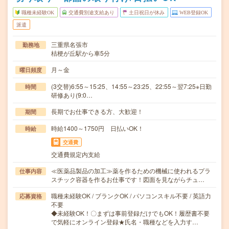
職種未経験OK
交通費別途支給あり
土日祝日が休み
WEB登録OK
派遣
三重県名張市
勤務地
桔梗が丘駅から車5分
月～金
曜日頻度
(3交替)6:55～15:25、14:55～23:25、22:55～翌7:25※日勤
時間
研修あり(9:0…
長期でお仕事できる方、大歓迎！
期間
時給1400～1750円 日払いOK！
時給
交通費
交通費規定内支給
≪医薬品製品の加工≫薬を作るための機械に使われるプラ
仕事内容
スチック容器を作るお仕事です！図面を見ながらチュ…
職種未経験OK / ブランクOK / パソコンスキル不要 / 英語力
応募資格
不要
◆未経験OK！〇まずは事前登録だけでもOK！履歴書不要
で気軽にオンライン登録★氏名・職種などを入力す…