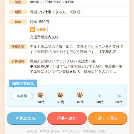
08:30～17:0019:00～03:30
時間
長期でお仕事できる方、大歓迎！
期間
時給1560円
時給
交通費
交通費規定内支給
アルミ製品等の切断・加工、業務を行なっている企業様で
仕事内容
す！金属製品の仕上げを行なう部署です。【業務内容…
職種未経験OK / ブランクOK / 英語力不要
応募資格
◆未経験OK！〇まずは事前登録だけでもOK！履歴書不要
で気軽にオンライン登録★氏名・職種などを入力す…
職場の雰囲気
年齢層
20代
30代
40代
50代
60代
気になる!
応募へ進む
詳しく見る
派遣会社
株式会社綜合キャリアオプション 製造事業部（全国）