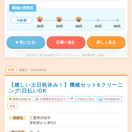
職場の雰囲気
年齢層
20代
30代
40代
50代
60代
気になる!
応募へ進む
詳しく見る
派遣会社
株式会社綜合キャリアオプション 製造事業部（全国）
未読
掲載日
2026/08/08
【嬉しい土日祝休み！】機械セット&クリーニ
ング/日払いOK
職種未経験OK
交通費別途支給あり
土日祝日が休み
WEB登録OK
派遣
三重県伊賀市
勤務地
茅町駅から車5分
月～金