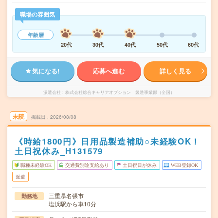
職場の雰囲気
年齢層
20代
30代
40代
50代
60代
気になる!
応募へ進む
詳しく見る
派遣会社
株式会社綜合キャリアオプション 製造事業部（全国）
未読
掲載日
2026/08/08
《時給1800円》日用品製造補助○未経験OK！
土日祝休み_H131579
職種未経験OK
交通費別途支給あり
土日祝日が休み
WEB登録OK
派遣
三重県名張市
勤務地
塩浜駅から車10分