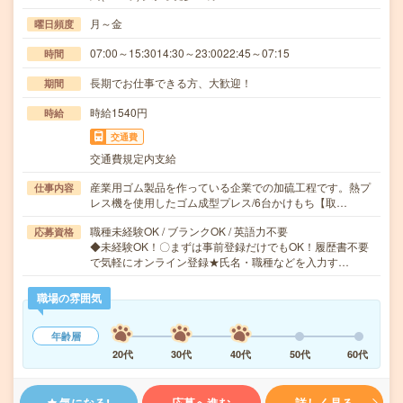
月～金
曜日頻度
07:00～15:3014:30～23:0022:45～07:15
時間
長期でお仕事できる方、大歓迎！
期間
時給1540円
時給
交通費
交通費規定内支給
産業用ゴム製品を作っている企業での加硫工程です。熱プ
仕事内容
レス機を使用したゴム成型プレス/6台かけもち【取…
職種未経験OK / ブランクOK / 英語力不要
応募資格
◆未経験OK！〇まずは事前登録だけでもOK！履歴書不要
で気軽にオンライン登録★氏名・職種などを入力す…
職場の雰囲気
年齢層
20代
30代
40代
50代
60代
気になる!
応募へ進む
詳しく見る