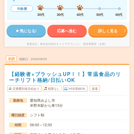
年齢層
20代
30代
40代
50代
60代
気になる!
応募へ進む
詳しく見る
派遣会社
株式会社綜合キャリアオプション 製造事業部（全国）
未読
掲載日
2026/08/05
【経験者×ブラッシュUP！！】常温食品のリ
ーチリフト格納/日払いOK
交通費別途支給あり
残業なし
WEB登録OK
派遣
愛知県みよし市
勤務地
米野木駅から車13分
シフト制
曜日頻度
06:00～12:00
時間