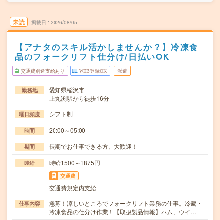
未読
掲載日
2026/08/05
【アナタのスキル活かしませんか？】冷凍食
品のフォークリフト仕分け/日払いOK
交通費別途支給あり
WEB登録OK
派遣
愛知県稲沢市
勤務地
上丸渕駅から徒歩16分
シフト制
曜日頻度
20:00～05:00
時間
長期でお仕事できる方、大歓迎！
期間
時給1500～1875円
時給
交通費
交通費規定内支給
急募！涼しいところでフォークリフト業務の仕事。冷蔵・
仕事内容
冷凍食品の仕分け作業！【取扱製品情報】ハム、ウイ…