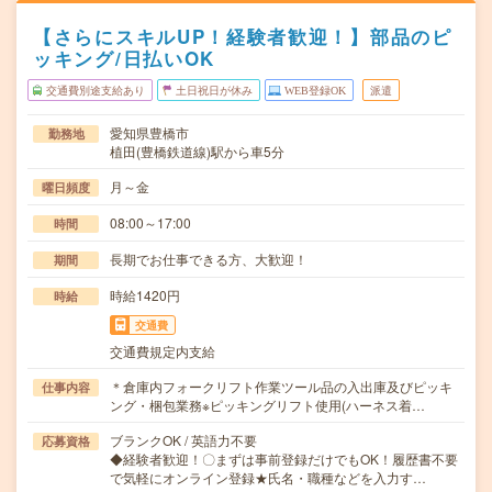
【さらにスキルUP！経験者歓迎！】部品のピ
ッキング/日払いOK
交通費別途支給あり
土日祝日が休み
WEB登録OK
派遣
愛知県豊橋市
勤務地
植田(豊橋鉄道線)駅から車5分
月～金
曜日頻度
08:00～17:00
時間
長期でお仕事できる方、大歓迎！
期間
時給1420円
時給
交通費
交通費規定内支給
＊倉庫内フォークリフト作業ツール品の入出庫及びピッキ
仕事内容
ング・梱包業務※ピッキングリフト使用(ハーネス着…
ブランクOK / 英語力不要
応募資格
◆経験者歓迎！〇まずは事前登録だけでもOK！履歴書不要
で気軽にオンライン登録★氏名・職種などを入力す…