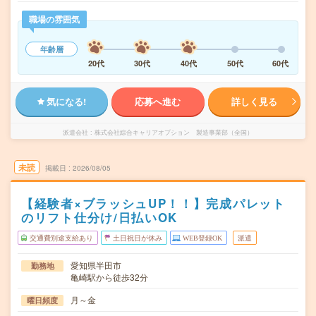
職場の雰囲気
年齢層
20代
30代
40代
50代
60代
気になる!
応募へ進む
詳しく見る
派遣会社
株式会社綜合キャリアオプション 製造事業部（全国）
未読
掲載日
2026/08/05
【経験者×ブラッシュUP！！】完成パレット
のリフト仕分け/日払いOK
交通費別途支給あり
土日祝日が休み
WEB登録OK
派遣
愛知県半田市
勤務地
亀崎駅から徒歩32分
月～金
曜日頻度