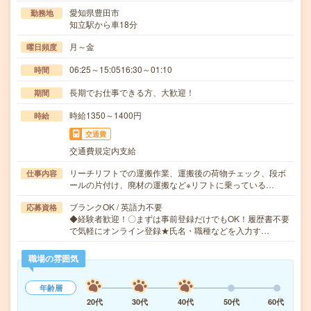
愛知県豊田市
勤務地
知立駅から車18分
月～金
曜日頻度
06:25～15:0516:30～01:10
時間
長期でお仕事できる方、大歓迎！
期間
時給1350～1400円
時給
交通費
交通費規定内支給
リーチリフトでの運搬作業、運搬後の荷物チェック、段ボ
仕事内容
ールの片付け、廃材の運搬など※リフトに乗っている…
ブランクOK / 英語力不要
応募資格
◆経験者歓迎！〇まずは事前登録だけでもOK！履歴書不要
で気軽にオンライン登録★氏名・職種などを入力す…
職場の雰囲気
年齢層
20代
30代
40代
50代
60代