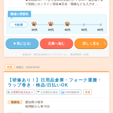
で気軽にオンライン登録★氏名・職種などを入力す…
職場の雰囲気
年齢層
20代
30代
40代
50代
60代
気になる!
応募へ進む
詳しく見る
派遣会社
株式会社綜合キャリアオプション 製造事業部（全国）
未読
掲載日
2026/08/05
【研修あり！】日用品倉庫・フォーク運搬・
ラップ巻き・検品/日払いOK
交通費別途支給あり
土日祝日が休み
WEB登録OK
派遣
愛知県小牧市
勤務地
味岡駅から車10分