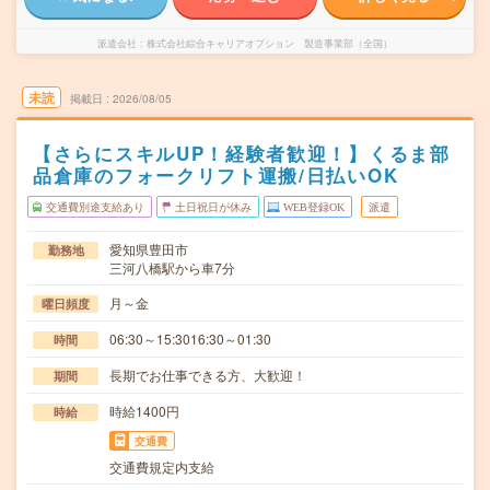
派遣会社
株式会社綜合キャリアオプション 製造事業部（全国）
未読
掲載日
2026/08/05
【さらにスキルUP！経験者歓迎！】くるま部
品倉庫のフォークリフト運搬/日払いOK
交通費別途支給あり
土日祝日が休み
WEB登録OK
派遣
愛知県豊田市
勤務地
三河八橋駅から車7分
月～金
曜日頻度
06:30～15:3016:30～01:30
時間
長期でお仕事できる方、大歓迎！
期間
時給1400円
時給
交通費
交通費規定内支給