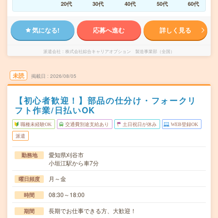
20代
30代
40代
50代
60代
気になる!
応募へ進む
詳しく見る
派遣会社
株式会社綜合キャリアオプション 製造事業部（全国）
未読
掲載日
2026/08/05
【初心者歓迎！】部品の仕分け・フォークリ
フト作業/日払いOK
職種未経験OK
交通費別途支給あり
土日祝日が休み
WEB登録OK
派遣
愛知県刈谷市
勤務地
小垣江駅から車7分
月～金
曜日頻度
08:30～18:00
時間
長期でお仕事できる方、大歓迎！
期間