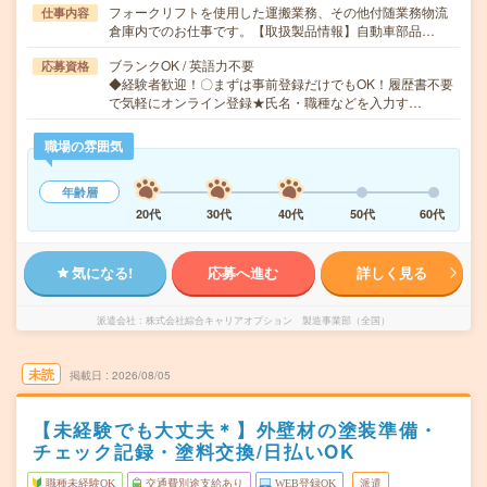
フォークリフトを使用した運搬業務、その他付随業務物流
仕事内容
倉庫内でのお仕事です。【取扱製品情報】自動車部品…
ブランクOK / 英語力不要
応募資格
◆経験者歓迎！〇まずは事前登録だけでもOK！履歴書不要
で気軽にオンライン登録★氏名・職種などを入力す…
職場の雰囲気
年齢層
20代
30代
40代
50代
60代
気になる!
応募へ進む
詳しく見る
派遣会社
株式会社綜合キャリアオプション 製造事業部（全国）
未読
掲載日
2026/08/05
【未経験でも大丈夫＊】外壁材の塗装準備・
チェック記録・塗料交換/日払いOK
職種未経験OK
交通費別途支給あり
WEB登録OK
派遣