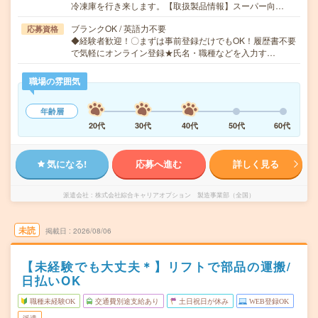
冷凍庫を行き来します。【取扱製品情報】スーパー向…
ブランクOK / 英語力不要
応募資格
◆経験者歓迎！〇まずは事前登録だけでもOK！履歴書不要
で気軽にオンライン登録★氏名・職種などを入力す…
職場の雰囲気
年齢層
20代
30代
40代
50代
60代
気になる!
応募へ進む
詳しく見る
派遣会社
株式会社綜合キャリアオプション 製造事業部（全国）
未読
掲載日
2026/08/06
【未経験でも大丈夫＊】リフトで部品の運搬/
日払いOK
職種未経験OK
交通費別途支給あり
土日祝日が休み
WEB登録OK