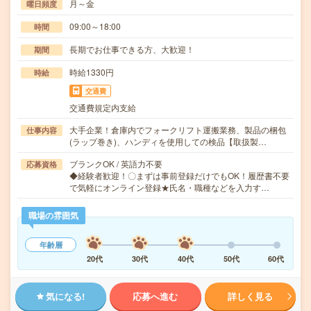
月～金
曜日頻度
09:00～18:00
時間
長期でお仕事できる方、大歓迎！
期間
時給1330円
時給
交通費
交通費規定内支給
大手企業！倉庫内でフォークリフト運搬業務、製品の梱包
仕事内容
(ラップ巻き)、ハンディを使用しての検品【取扱製…
ブランクOK / 英語力不要
応募資格
◆経験者歓迎！〇まずは事前登録だけでもOK！履歴書不要
で気軽にオンライン登録★氏名・職種などを入力す…
職場の雰囲気
年齢層
20代
30代
40代
50代
60代
気になる!
応募へ進む
詳しく見る