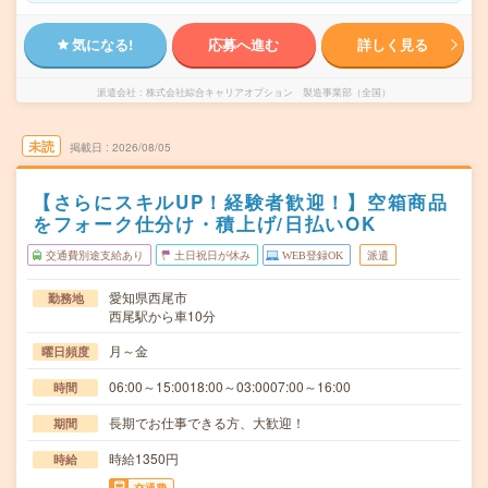
気になる!
応募へ進む
詳しく見る
派遣会社
株式会社綜合キャリアオプション 製造事業部（全国）
未読
掲載日
2026/08/05
【さらにスキルUP！経験者歓迎！】空箱商品
をフォーク仕分け・積上げ/日払いOK
交通費別途支給あり
土日祝日が休み
WEB登録OK
派遣
愛知県西尾市
勤務地
西尾駅から車10分
月～金
曜日頻度
06:00～15:0018:00～03:0007:00～16:00
時間
長期でお仕事できる方、大歓迎！
期間
時給1350円
時給