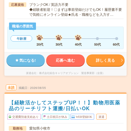
ブランクOK / 英語力不要
応募資格
◆経験者歓迎！〇まずは事前登録だけでもOK！履歴書不要
で気軽にオンライン登録★氏名・職種などを入力す…
職場の雰囲気
年齢層
20代
30代
40代
50代
60代
気になる!
応募へ進む
詳しく見る
派遣会社
株式会社綜合キャリアオプション 製造事業部（全国）
未読
掲載日
2026/08/05
【経験活かしてステップUP！！】動物用医薬
品のリーチリフト運搬/日払いOK
交通費別途支給あり
土日祝日が休み
WEB登録OK
派遣
愛知県小牧市
勤務地