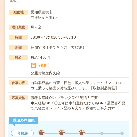
派遣
愛知県豊橋市
勤務地
老津駅から車9分
月～金
曜日頻度
08:30～17:1020:30～05:10
時間
長期でお仕事できる方、大歓迎！
期間
時給1450円
時給
交通費
交通費規定内支給
自動車部品の出荷・梱包・搬入作業フォークリフトやエレ
仕事内容
カに乗って製品を持ち運びします。【取扱製品情報】…
職種未経験OK / ブランクOK / 英語力不要
応募資格
◆未経験OK！〇まずは事前登録だけでもOK！履歴書不要
で気軽にオンライン登録★氏名・職種などを入力す…
職場の雰囲気
年齢層