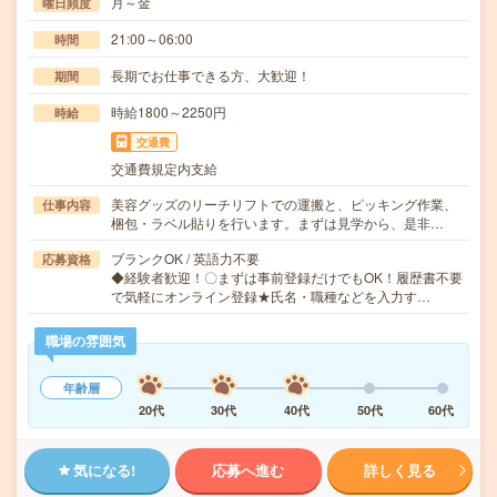
月～金
曜日頻度
21:00～06:00
時間
長期でお仕事できる方、大歓迎！
期間
時給1800～2250円
時給
交通費
交通費規定内支給
美容グッズのリーチリフトでの運搬と、ピッキング作業、
仕事内容
梱包・ラベル貼りを行います。まずは見学から、是非…
ブランクOK / 英語力不要
応募資格
◆経験者歓迎！〇まずは事前登録だけでもOK！履歴書不要
で気軽にオンライン登録★氏名・職種などを入力す…
職場の雰囲気
年齢層
20代
30代
40代
50代
60代
気になる!
応募へ進む
詳しく見る