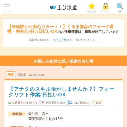
メニュー
気になる!
ログイン
検索
【未経験から安心スタート！】くるま部品のフォーク運
搬・梱包仕分け/日払いOK
のお仕事情報は、掲載が終了しています
掲載時の情報は、
ページ下部
からご覧いただけます。
お探しの条件に近い派遣のお仕事
未読
掲載日
2026/08/06
【アナタのスキル活かしませんか？】フォー
クリフト作業/日払いOK
交通費別途支給あり
土日祝日が休み
WEB登録OK
派遣
愛知県一宮市
勤務地
苅安賀駅から徒歩15分