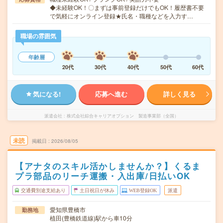
◆未経験OK！〇まずは事前登録だけでもOK！履歴書不要
で気軽にオンライン登録★氏名・職種などを入力す…
職場の雰囲気
年齢層
20代
30代
40代
50代
60代
気になる!
応募へ進む
詳しく見る
派遣会社
株式会社綜合キャリアオプション 製造事業部（全国）
未読
掲載日
2026/08/05
【アナタのスキル活かしませんか？】くるま
プラ部品のリーチ運搬・入出庫/日払いOK
交通費別途支給あり
土日祝日が休み
WEB登録OK
派遣
愛知県豊橋市
勤務地
植田(豊橋鉄道線)駅から車10分