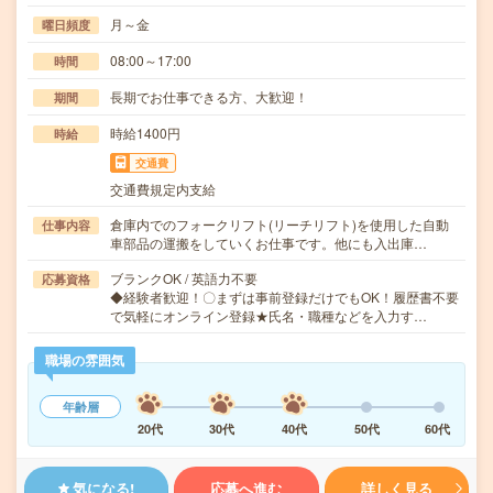
月～金
曜日頻度
08:00～17:00
時間
長期でお仕事できる方、大歓迎！
期間
時給1400円
時給
交通費
交通費規定内支給
倉庫内でのフォークリフト(リーチリフト)を使用した自動
仕事内容
車部品の運搬をしていくお仕事です。他にも入出庫…
ブランクOK / 英語力不要
応募資格
◆経験者歓迎！〇まずは事前登録だけでもOK！履歴書不要
で気軽にオンライン登録★氏名・職種などを入力す…
職場の雰囲気
年齢層
20代
30代
40代
50代
60代
気になる!
応募へ進む
詳しく見る