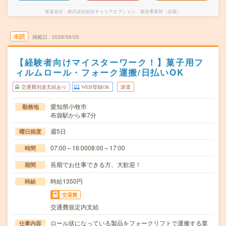
派遣会社
株式会社綜合キャリアオプション 製造事業部（全国）
未読
掲載日
2026/08/05
【経験者向けマイスターワーク！】菓子用フ
ィルムロール・フォーク運搬/日払いOK
交通費別途支給あり
WEB登録OK
派遣
愛知県小牧市
勤務地
布袋駅から車7分
週5日
曜日頻度
07:00～16:0008:00～17:00
時間
長期でお仕事できる方、大歓迎！
期間
時給1350円
時給
交通費
交通費規定内支給
ロール状になっている製品をフォークリフトで運搬する業
仕事内容