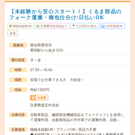
【未経験から安心スタート！】くるま部品の
フォーク運搬・梱包仕分け/日払いOK
職種未経験OK
交通費別途支給あり
土日祝日が休み
WEB登録OK
派遣
愛知県豊明市
勤務地
豊明駅から徒歩12分
月～金
曜日頻度
07:30～16:40
時間
長期でお仕事できる方、大歓迎！
期間
時給1320円
時給
交通費
交通費規定内支給
自動車部品、繊維製造機械部品をフォークリフトを使用し
仕事内容
て運搬作業。自動車部品の手作業での運搬作業、自動…
職種未経験OK / ブランクOK / 英語力不要
応募資格
◆未経験OK！〇まずは事前登録だけでもOK！履歴書不要