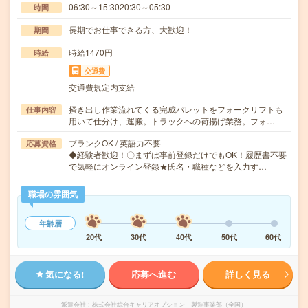
06:30～15:3020:30～05:30
時間
長期でお仕事できる方、大歓迎！
期間
時給1470円
時給
交通費
交通費規定内支給
掻き出し作業流れてくる完成パレットをフォークリフトも
仕事内容
用いて仕分け、運搬。トラックへの荷揚げ業務。フォ…
ブランクOK / 英語力不要
応募資格
◆経験者歓迎！〇まずは事前登録だけでもOK！履歴書不要
で気軽にオンライン登録★氏名・職種などを入力す…
職場の雰囲気
年齢層
20代
30代
40代
50代
60代
気になる!
応募へ進む
詳しく見る
派遣会社
株式会社綜合キャリアオプション 製造事業部（全国）