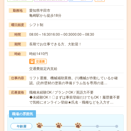
愛知県半田市
勤務地
亀崎駅から徒歩18分
シフト制
曜日頻度
08:00～16:3016:00～00:3000:00～08:30
時間
長期でお仕事できる方、大歓迎！
期間
時給1410円
時給
交通費
交通費規定内支給
リフト運搬、機械補助業務。(1)機械が作動しているか確
仕事内容
認。(2)外壁材の塗装の準備ドラム缶を専用の道…
職種未経験OK / ブランクOK / 英語力不要
応募資格
◆未経験OK！〇まずは事前登録だけでもOK！履歴書不要
で気軽にオンライン登録★氏名・職種などを入力す…
職場の雰囲気
年齢層