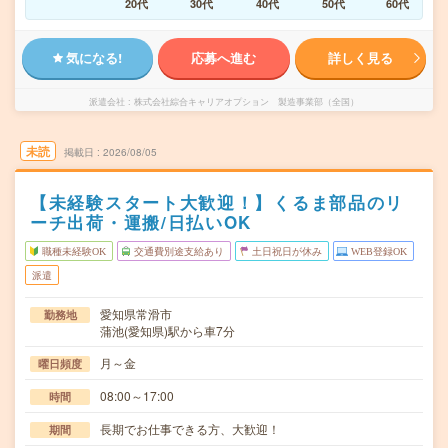
20代
30代
40代
50代
60代
気になる!
応募へ進む
詳しく見る
派遣会社
株式会社綜合キャリアオプション 製造事業部（全国）
未読
掲載日
2026/08/05
【未経験スタート大歓迎！】くるま部品のリ
ーチ出荷・運搬/日払いOK
職種未経験OK
交通費別途支給あり
土日祝日が休み
WEB登録OK
派遣
愛知県常滑市
勤務地
蒲池(愛知県)駅から車7分
月～金
曜日頻度
08:00～17:00
時間
長期でお仕事できる方、大歓迎！
期間