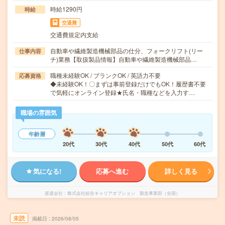
時給1290円
時給
交通費
交通費規定内支給
自動車や繊維製造機械部品の仕分、フォークリフト(リー
仕事内容
チ)業務【取扱製品情報】自動車や繊維製造機械部品…
職種未経験OK / ブランクOK / 英語力不要
応募資格
◆未経験OK！〇まずは事前登録だけでもOK！履歴書不要
で気軽にオンライン登録★氏名・職種などを入力す…
職場の雰囲気
年齢層
20代
30代
40代
50代
60代
気になる!
応募へ進む
詳しく見る
派遣会社
株式会社綜合キャリアオプション 製造事業部（全国）
未読
掲載日
2026/08/05