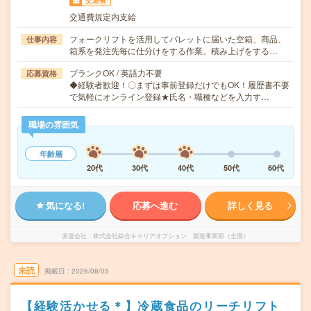
交通費
交通費規定内支給
フォークリフトを活用してパレットに届いた空箱、商品、
仕事内容
箱系を発注先毎に仕分けをする作業。積み上げをする…
ブランクOK / 英語力不要
応募資格
◆経験者歓迎！〇まずは事前登録だけでもOK！履歴書不要
で気軽にオンライン登録★氏名・職種などを入力す…
職場の雰囲気
年齢層
20代
30代
40代
50代
60代
気になる!
応募へ進む
詳しく見る
派遣会社
株式会社綜合キャリアオプション 製造事業部（全国）
未読
掲載日
2026/08/05
【経験活かせる＊】冷蔵食品のリーチリフト