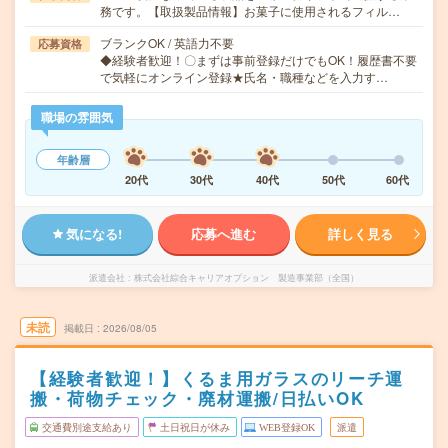
務です。【取扱製品情報】お菓子に使用されるフィル…
ブランクOK / 英語力不要
応募資格
◆経験者歓迎！〇まずは事前登録だけでもOK！履歴書不要
で気軽にオンライン登録★氏名・職種などを入力す…
職場の雰囲気
年齢層
20代
30代
40代
50代
60代
気になる!
応募へ進む
詳しく見る
派遣会社
株式会社綜合キャリアオプション 製造事業部（全国）
未読
掲載日
2026/08/05
【経験者歓迎！】くるま用ガラスのリーチ運
搬・荷物チェック・廃材運搬/日払いOK
交通費別途支給あり
土日祝日が休み
WEB登録OK
派遣