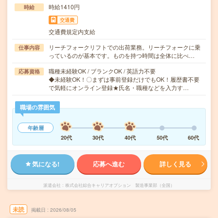
時給1410円
時給
交通費
交通費規定内支給
リーチフォークリフトでの出荷業務。リーチフォークに乗
仕事内容
っているのが基本です。ものを持つ時間は全体に比べ…
職種未経験OK / ブランクOK / 英語力不要
応募資格
◆未経験OK！〇まずは事前登録だけでもOK！履歴書不要
で気軽にオンライン登録★氏名・職種などを入力す…
職場の雰囲気
年齢層
20代
30代
40代
50代
60代
気になる!
応募へ進む
詳しく見る
派遣会社
株式会社綜合キャリアオプション 製造事業部（全国）
未読
掲載日
2026/08/05