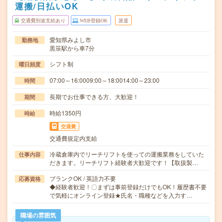
運搬/日払いOK
交通費別途支給あり
WEB登録OK
派遣
愛知県みよし市
勤務地
黒笹駅から車7分
シフト制
曜日頻度
07:00～16:0009:00～18:0014:00～23:00
時間
長期でお仕事できる方、大歓迎！
期間
時給1350円
時給
交通費
交通費規定内支給
冷蔵倉庫内でリーチリフトを使っての運搬業務をしていた
仕事内容
だきます。リーチリフト経験者大歓迎です！【取扱製…
ブランクOK / 英語力不要
応募資格
◆経験者歓迎！〇まずは事前登録だけでもOK！履歴書不要
で気軽にオンライン登録★氏名・職種などを入力す…
職場の雰囲気