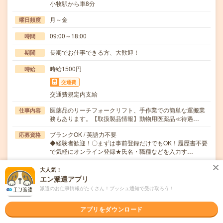
小牧駅から車8分
月～金
曜日頻度
09:00～18:00
時間
長期でお仕事できる方、大歓迎！
期間
時給1500円
時給
交通費
交通費規定内支給
医薬品のリーチフォークリフト、手作業での簡単な運搬業
仕事内容
務もあります。【取扱製品情報】動物用医薬品≪待遇…
ブランクOK / 英語力不要
応募資格
◆経験者歓迎！〇まずは事前登録だけでもOK！履歴書不要
で気軽にオンライン登録★氏名・職種などを入力す…
大人気！
職場の雰囲気
エン派遣アプリ
派遣のお仕事情報がたくさん！プッシュ通知で受け取ろう！
年齢層
20代
30代
40代
50代
60代
アプリをダウンロード