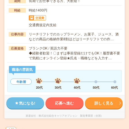
長期でお仕事できる方、大歓迎！
期間
時給1400円
時給
交通費
交通費規定内支給
リーチリフトでのカップラーメン、お菓子、ジュース、酒
仕事内容
などの商品の格納作業8割ほどはリーチリフトでの作…
ブランクOK / 英語力不要
応募資格
◆経験者歓迎！〇まずは事前登録だけでもOK！履歴書不要
で気軽にオンライン登録★氏名・職種などを入力す…
職場の雰囲気
年齢層
20代
30代
40代
50代
60代
気になる!
応募へ進む
詳しく見る
派遣会社
株式会社綜合キャリアオプション 製造事業部（全国）