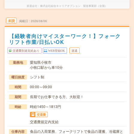
派遣会社
株式会社綜合キャリアオプション 製造事業部（全国）
未読
掲載日
2026/08/06
【経験者向けマイスターワーク！】フォーク
リフト作業/日払いOK
交通費別途支給あり
WEB登録OK
派遣
愛知県小牧市
勤務地
小牧口駅から車10分
シフト制
曜日頻度
00:00～09:00
時間
長期でお仕事できる方、大歓迎！
期間
時給1450～1813円
時給
交通費
交通費規定内支給
食品の入荷業務、フォークリフトで食品の運搬、冷蔵庫と
仕事内容