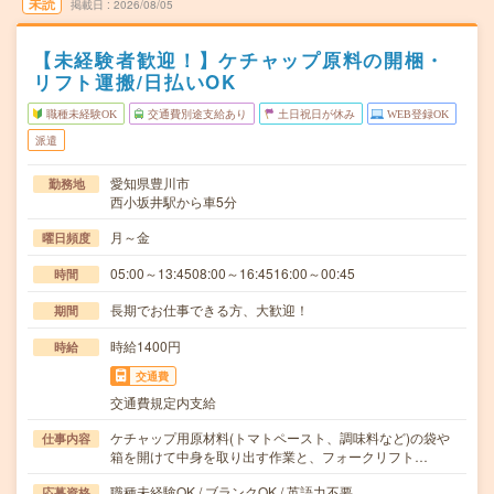
未読
掲載日
2026/08/05
【未経験者歓迎！】ケチャップ原料の開梱・
リフト運搬/日払いOK
職種未経験OK
交通費別途支給あり
土日祝日が休み
WEB登録OK
派遣
愛知県豊川市
勤務地
西小坂井駅から車5分
月～金
曜日頻度
05:00～13:4508:00～16:4516:00～00:45
時間
長期でお仕事できる方、大歓迎！
期間
時給1400円
時給
交通費
交通費規定内支給
ケチャップ用原材料(トマトペースト、調味料など)の袋や
仕事内容
箱を開けて中身を取り出す作業と、フォークリフト…
職種未経験OK / ブランクOK / 英語力不要
応募資格