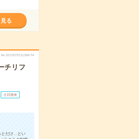
く見る
No.SCOST5211398-T4
ーチリフ
土日祝休
っとだけ…とい