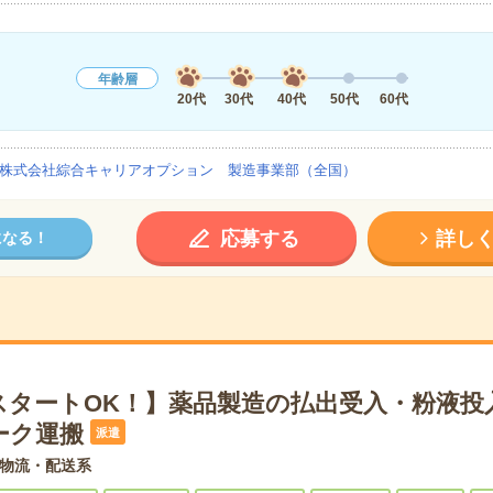
年齢層
20代
30代
40代
50代
60代
株式会社綜合キャリアオプション 製造事業部（全国）
応募する
詳し
になる！
スタートOK！】薬品製造の払出受入・粉液投
ーク運搬
派遣
物流・配送系