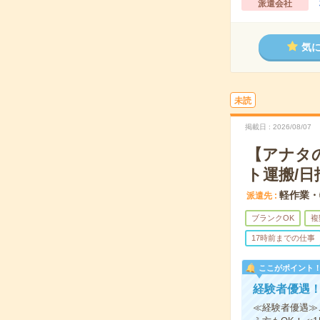
派遣会社
気
未読
掲載日
2026/08/07
【アナタ
ト運搬/日
軽作業・
派遣先
ブランクOK
複
17時前までの仕事
ここがポイント
経験者優遇！
≪経験者優遇≫