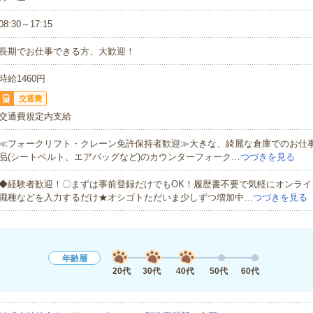
08:30～17:15
長期でお仕事できる方、大歓迎！
時給1460円
交通費
交通費規定内支給
≪フォークリフト・クレーン免許保持者歓迎≫大きな、綺麗な倉庫でのお仕
品(シートベルト、エアバッグなど)のカウンターフォーク…
つづきを見る
◆経験者歓迎！〇まずは事前登録だけでもOK！履歴書不要で気軽にオンライ
職種などを入力するだけ★オシゴトただいま少しずつ増加中…
つづきを見る
年齢層
20代
30代
40代
50代
60代