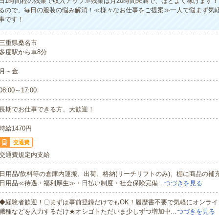
1日1時間程の残業で収入アップ≫残業は月20時間未満で、ほどよく稼げます
るので、毎日の服装の悩み解消！≪様々なお仕事をご提案≫一人で悩まず気
事です！
三重県桑名市
多度駅から車8分
月～金
08:00～17:00
長期でお仕事できる方、大歓迎！
時給1470円
交通費
交通費規定内支給
日用品/飲料等の倉庫内運搬、出荷、格納(リーチリフトのみ)、棚に商品の補
日用品≪待遇・福利厚生≫・日払い制度・社会保険完備…
つづきを見る
◆経験者歓迎！〇まずは事前登録だけでもOK！履歴書不要で気軽にオンライ
職種などを入力するだけ★オシゴトただいま少しずつ増加中…
つづきを見る