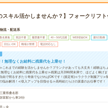
のスキル活かしませんか？】フォークリフト
物流・配送系
数名募集
英語不要
履歴書不要
40～50代活躍
WEB登録OK
週5日勤務
日払いOK
職場が禁煙
電話対応なし
！
中！無理なくお給料に残業代を上乗せ！
≫これまでの経験を活かしませんか？ブランクがあっても大丈夫！経験はち
≪無理なくお給料に残業代を上乗せ≫残業は月20時間未満で、ほどよく稼げ
自由で明るすぎたり奇抜でなければOKです！(規定有)≪ラクラク制服アリ≫
の悩み解消！≪収入アップを目指せる≫高時給だらけの派遣のお仕事です！
三重県桑名郡
弥富駅から車14分
月～金