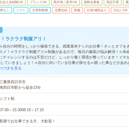
社会人未経験OK
ブランクOK
既卒第二新卒OK
複数名募集
英語不要
履
業なし
シフト
交替制勤務
交費支給
制服
社食/補助あり
日払いOK
！
し！ラクラク制服アリ！
≫自分の時間をしっかり確保できる、残業基本ナシのお仕事！オンとオフを
スメ！≪ラクラク制服アリ≫制服があるので、毎日の服装の悩み解消！≪未
にチャレンジするのは不安だけど、しっかり働く環境が整っています！イチか
指していきましょう！≪自分に向いている仕事が探せる≫困った事などがあれ
つづきを見る
三重県四日市市
南四日市駅から徒歩13分
シフト制
07:00～15:3008:15～17:15
長期でお仕事できる方、大歓迎！