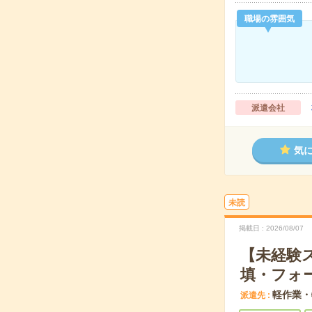
職場の雰囲気
派遣会社
気
未読
掲載日
2026/08/07
【未経験
填・フォ
軽作業・
派遣先