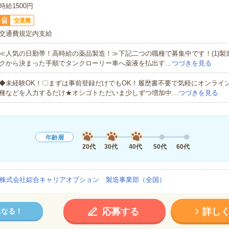
時給1500円
交通費
交通費規定内支給
≪人気の日勤帯！高時給の薬品製造！≫下記二つの職種で募集中です！(1)製
クから決まった手順でタンクローリー車へ薬液を払出す…
つづきを見る
◆未経験OK！〇まずは事前登録だけでもOK！履歴書不要で気軽にオンライ
種などを入力するだけ★オシゴトただいま少しずつ増加中…
つづきを見る
年齢層
20代
30代
40代
50代
60代
株式会社綜合キャリアオプション 製造事業部（全国）
応募する
詳し
になる！