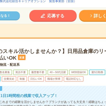
株式会社綜合キャリアオプション 製造事業部（全国）
応募する
詳し
になる！
のスキル活かしませんか？】日用品倉庫のリ
払いOK
派遣
物流・配送系
数名募集
英語不要
履歴書不要
40～50代活躍
WEB登録OK
週5日勤務
交費支給
制服
日払いOK
職場が禁煙
電話対応なし
！
1日1時間程の残業で収入アップ！
これまでの経験を活かしませんか？ブランクがあっても大丈夫！経験はちょ