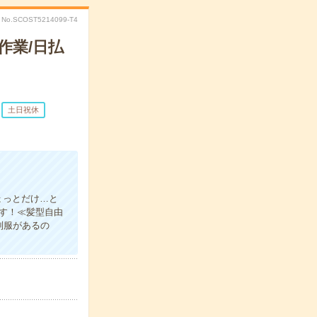
No.SCOST5214099-T4
作業/日払
土日祝休
ょっとだけ…と
ます！≪髪型自由
制服があるの