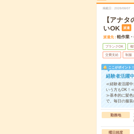
掲載日
2026/08/07
【アナタ
いOK
派遣
軽作業・
派遣先
ブランクOK
複
交費支給
制服
ここがポイント
経験者活躍
≪経験者活躍中
いう方もOK！
≫基本的に髪色
で、毎日の服装
勤務地
曜日頻度