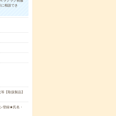
！≪ラクラク制服
軽に相談でき
充等【取扱製品】
ン登録★氏名・