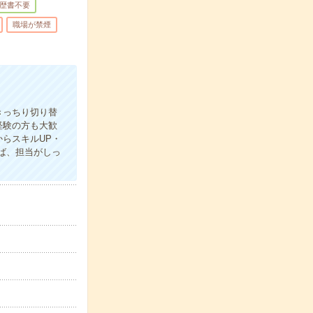
歴書不要
職場が禁煙
きっちり切り替
経験の方も大歓
らスキルUP・
ば、担当がしっ