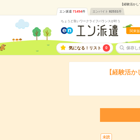
【経験活かし
エン派遣
71454
件
エンバイト
82531
件
ちょうど良いワークライフバランスが叶う
関東版
気になる！リスト
0
保存し
【経験活か
未読