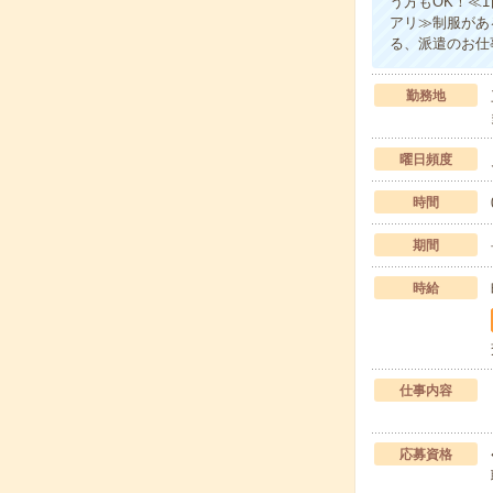
う方もOK！≪
アリ≫制服があ
る、派遣のお仕
勤務地
曜日頻度
時間
期間
時給
仕事内容
応募資格