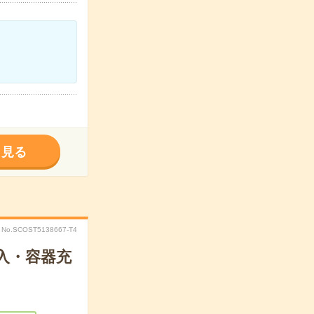
く見る
No.SCOST5138667-T4
入・容器充