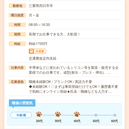
三重県四日市市
勤務地
月～金
曜日頻度
08:00～16:30
時間
長期でお仕事できる方、大歓迎！
期間
時給1700円
時給
交通費
交通費規定内支給
半導体などに使われているシリコン等を製造・販売する企
仕事内容
業様でのお仕事です。成型(射出・プレス・押出)、…
職種未経験OK / ブランクOK / 英語力不要
応募資格
◆未経験OK！〇まずは事前登録だけでもOK！履歴書不要
で気軽にオンライン登録★氏名・職種などを入力す…
職場の雰囲気
年齢層
20代
30代
40代
50代
60代