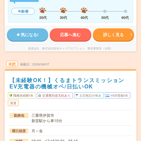
年齢層
20代
30代
40代
50代
60代
気になる!
応募へ進む
詳しく見る
派遣会社
株式会社綜合キャリアオプション 製造事業部（全国）
未読
掲載日
2026/08/07
【未経験OK！】くるまトランスミッション
EV充電器の機械オペ/日払いOK
職種未経験OK
交通費別途支給あり
土日祝日が休み
WEB登録OK
派遣
三重県伊賀市
勤務地
新堂駅から車10分
月～金
曜日頻度
08:30～17:1520:30～05:15