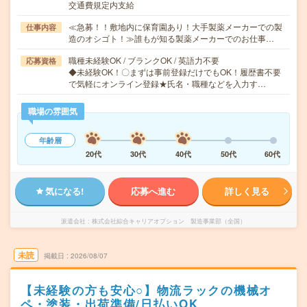
交通費規定内支給
≪急募！！敷地内に保育園あり！大手製薬メーカーでの製
仕事内容
造のオシゴト！≫誰もが知る製薬メーカーでのお仕事…
職種未経験OK / ブランクOK / 英語力不要
応募資格
◆未経験OK！〇まずは事前登録だけでもOK！履歴書不要
で気軽にオンライン登録★氏名・職種などを入力す…
職場の雰囲気
年齢層
20代
30代
40代
50代
60代
気になる!
応募へ進む
詳しく見る
派遣会社
株式会社綜合キャリアオプション 製造事業部（全国）
未読
掲載日
2026/08/07
【未経験の方も安心○】物流ラックの機械オ
ペ・塗装・出荷準備/日払いOK