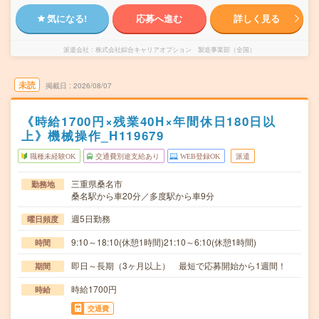
気になる!
応募へ進む
詳しく見る
派遣会社
株式会社綜合キャリアオプション 製造事業部（全国）
未読
掲載日
2026/08/07
《時給1700円×残業40H×年間休日180日以
上》機械操作_H119679
職種未経験OK
交通費別途支給あり
WEB登録OK
派遣
三重県桑名市
勤務地
桑名駅から車20分／多度駅から車9分
週5日勤務
曜日頻度
9:10～18:10(休憩1時間)21:10～6:10(休憩1時間)
時間
即日～長期（3ヶ月以上） 最短で応募開始から1週間！
期間
時給1700円
時給
交通費