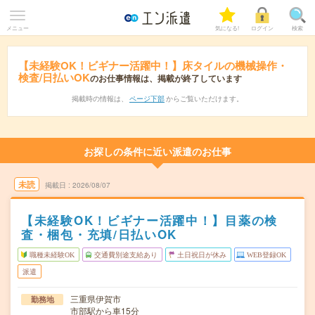
メニュー
気になる!
ログイン
検索
【未経験OK！ビギナー活躍中！】床タイルの機械操作・
検査/日払いOK
のお仕事情報は、掲載が終了しています
掲載時の情報は、
ページ下部
からご覧いただけます。
お探しの条件に近い派遣のお仕事
未読
掲載日
2026/08/07
【未経験OK！ビギナー活躍中！】目薬の検
査・梱包・充填/日払いOK
職種未経験OK
交通費別途支給あり
土日祝日が休み
WEB登録OK
派遣
三重県伊賀市
勤務地
市部駅から車15分