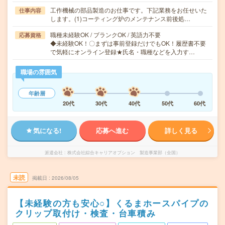
工作機械の部品製造のお仕事です。下記業務をお任せいた
仕事内容
します。(1)コーティング炉のメンテナンス前後処…
職種未経験OK / ブランクOK / 英語力不要
応募資格
◆未経験OK！〇まずは事前登録だけでもOK！履歴書不要
で気軽にオンライン登録★氏名・職種などを入力す…
職場の雰囲気
年齢層
20代
30代
40代
50代
60代
気になる!
応募へ進む
詳しく見る
派遣会社
株式会社綜合キャリアオプション 製造事業部（全国）
未読
掲載日
2026/08/05
【未経験の方も安心○】くるまホースパイプの
クリップ取付け・検査・台車積み