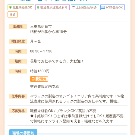
職種未経験OK
交通費別途支給あり
土日祝日が休み
WEB登録OK
派遣
三重県伊賀市
勤務地
桔梗が丘駅から車15分
月～金
曜日頻度
08:30～17:30
時間
長期でお仕事できる方、大歓迎！
期間
時給1500円
時給
交通費
交通費規定内支給
≪ラックの製造のオシゴト！エリア内で高時給です！≫物
仕事内容
流倉庫に使用されるラックの製造のお仕事です。機械…
職種未経験OK / ブランクOK / 英語力不要
応募資格
◆未経験OK！〇まずは事前登録だけでもOK！履歴書不要
で気軽にオンライン登録★氏名・職種などを入力す…
職場の雰囲気