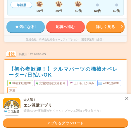
年齢層
20代
30代
40代
50代
60代
気になる!
応募へ進む
詳しく見る
派遣会社
株式会社綜合キャリアオプション 製造事業部（全国）
未読
掲載日
2026/08/05
【初心者歓迎！】クルマパーツの機械オペレ
ーター/日払いOK
職種未経験OK
交通費別途支給あり
土日祝日が休み
WEB登録OK
派遣
大人気！
三重県多気郡
勤務地
エン派遣アプリ
明星駅から車6分
派遣のお仕事情報がたくさん！プッシュ通知で受け取ろう！
月～金
曜日頻度
アプリをダウンロード
08:15～17:1520:15～05:15
時間