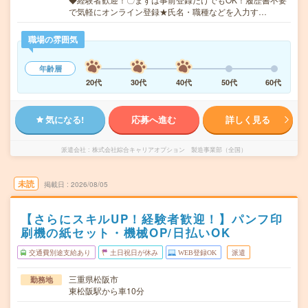
で気軽にオンライン登録★氏名・職種などを入力す…
職場の雰囲気
年齢層
20代
30代
40代
50代
60代
気になる!
応募へ進む
詳しく見る
派遣会社
株式会社綜合キャリアオプション 製造事業部（全国）
未読
掲載日
2026/08/05
【さらにスキルUP！経験者歓迎！】パンフ印
刷機の紙セット・機械OP/日払いOK
交通費別途支給あり
土日祝日が休み
WEB登録OK
派遣
三重県松阪市
勤務地
東松阪駅から車10分