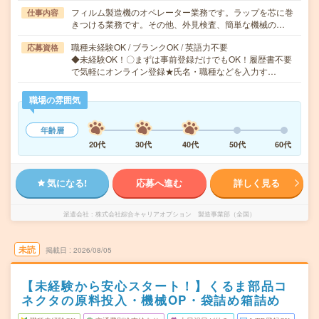
フィルム製造機のオペレーター業務です。ラップを芯に巻
仕事内容
きつける業務です。その他、外見検査、簡単な機械の…
職種未経験OK / ブランクOK / 英語力不要
応募資格
◆未経験OK！〇まずは事前登録だけでもOK！履歴書不要
で気軽にオンライン登録★氏名・職種などを入力す…
職場の雰囲気
年齢層
20代
30代
40代
50代
60代
気になる!
応募へ進む
詳しく見る
派遣会社
株式会社綜合キャリアオプション 製造事業部（全国）
未読
掲載日
2026/08/05
【未経験から安心スタート！】くるま部品コ
ネクタの原料投入・機械OP・袋詰め箱詰め