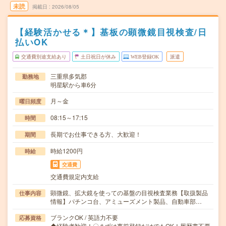
未読
掲載日
2026/08/05
【経験活かせる＊】基板の顕微鏡目視検査/日
払いOK
交通費別途支給あり
土日祝日が休み
WEB登録OK
派遣
三重県多気郡
勤務地
明星駅から車6分
月～金
曜日頻度
08:15～17:15
時間
長期でお仕事できる方、大歓迎！
期間
時給1200円
時給
交通費
交通費規定内支給
顕微鏡、拡大鏡を使っての基盤の目視検査業務【取扱製品
仕事内容
情報】パチンコ台、アミューズメント製品、自動車部…
ブランクOK / 英語力不要
応募資格
◆経験者歓迎！〇まずは事前登録だけでもOK！履歴書不要