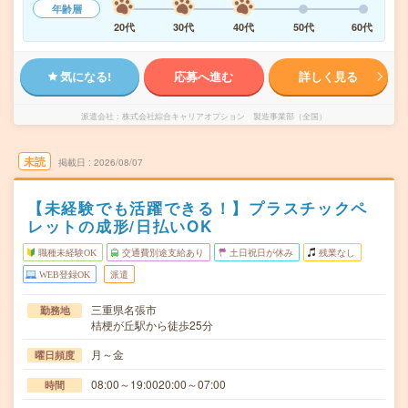
年齢層
20代
30代
40代
50代
60代
気になる!
応募へ進む
詳しく見る
派遣会社
株式会社綜合キャリアオプション 製造事業部（全国）
未読
掲載日
2026/08/07
【未経験でも活躍できる！】プラスチックペ
レットの成形/日払いOK
職種未経験OK
交通費別途支給あり
土日祝日が休み
残業なし
WEB登録OK
派遣
三重県名張市
勤務地
桔梗が丘駅から徒歩25分
月～金
曜日頻度
08:00～19:0020:00～07:00
時間