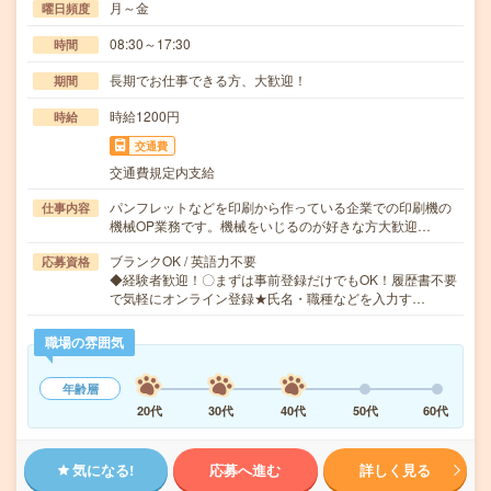
月～金
曜日頻度
08:30～17:30
時間
長期でお仕事できる方、大歓迎！
期間
時給1200円
時給
交通費
交通費規定内支給
パンフレットなどを印刷から作っている企業での印刷機の
仕事内容
機械OP業務です。機械をいじるのが好きな方大歓迎…
ブランクOK / 英語力不要
応募資格
◆経験者歓迎！〇まずは事前登録だけでもOK！履歴書不要
で気軽にオンライン登録★氏名・職種などを入力す…
職場の雰囲気
年齢層
20代
30代
40代
50代
60代
気になる!
応募へ進む
詳しく見る