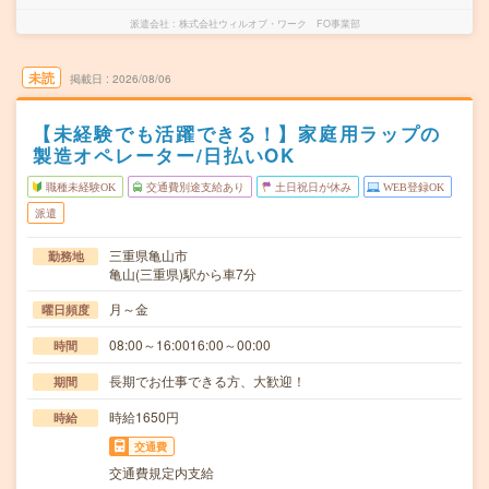
派遣会社
株式会社ウィルオブ・ワーク FO事業部
未読
掲載日
2026/08/06
【未経験でも活躍できる！】家庭用ラップの
製造オペレーター/日払いOK
職種未経験OK
交通費別途支給あり
土日祝日が休み
WEB登録OK
派遣
三重県亀山市
勤務地
亀山(三重県)駅から車7分
月～金
曜日頻度
08:00～16:0016:00～00:00
時間
長期でお仕事できる方、大歓迎！
期間
時給1650円
時給
交通費
交通費規定内支給