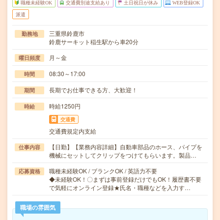
職種未経験OK
交通費別途支給あり
土日祝日が休み
WEB登録OK
派遣
三重県鈴鹿市
勤務地
鈴鹿サーキット稲生駅から車20分
月～金
曜日頻度
08:30～17:00
時間
長期でお仕事できる方、大歓迎！
期間
時給1250円
時給
交通費
交通費規定内支給
【日勤】【業務内容詳細】自動車部品のホース、パイプを
仕事内容
機械にセットしてクリップをつけてもらいます。製品…
職種未経験OK / ブランクOK / 英語力不要
応募資格
◆未経験OK！〇まずは事前登録だけでもOK！履歴書不要
で気軽にオンライン登録★氏名・職種などを入力す…
職場の雰囲気