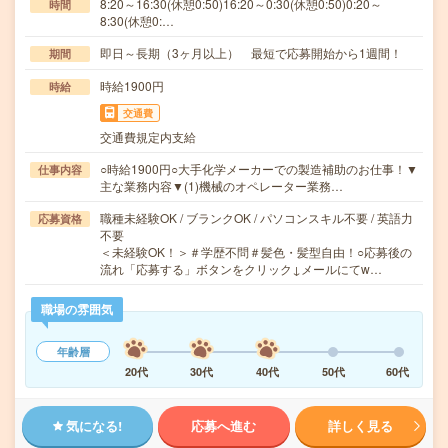
8:20～16:30(休憩0:50)16:20～0:30(休憩0:50)0:20～
時間
8:30(休憩0:…
即日～長期（3ヶ月以上） 最短で応募開始から1週間！
期間
時給1900円
時給
交通費
交通費規定内支給
○時給1900円○大手化学メーカーでの製造補助のお仕事！▼
仕事内容
主な業務内容▼(1)機械のオペレーター業務…
職種未経験OK / ブランクOK / パソコンスキル不要 / 英語力
応募資格
不要
＜未経験OK！＞＃学歴不問＃髪色・髪型自由！○応募後の
流れ「応募する」ボタンをクリック↓メールにてw…
職場の雰囲気
年齢層
20代
30代
40代
50代
60代
気になる!
応募へ進む
詳しく見る