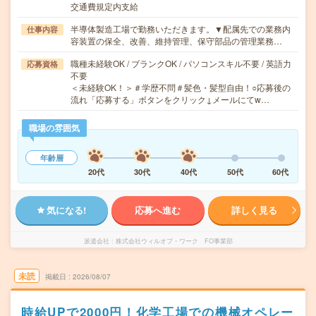
交通費規定内支給
半導体製造工場で勤務いただきます。▼配属先での業務内
仕事内容
容装置の保全、改善、維持管理、保守部品の管理業務…
職種未経験OK / ブランクOK / パソコンスキル不要 / 英語力
応募資格
不要
＜未経験OK！＞＃学歴不問＃髪色・髪型自由！○応募後の
流れ「応募する」ボタンをクリック↓メールにてw…
職場の雰囲気
年齢層
20代
30代
40代
50代
60代
気になる!
応募へ進む
詳しく見る
派遣会社
株式会社ウィルオブ・ワーク FO事業部
未読
掲載日
2026/08/07
時給UPで2000円！化学工場での機械オペレー