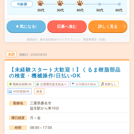
年齢層
20代
30代
40代
50代
60代
気になる!
応募へ進む
詳しく見る
派遣会社
株式会社綜合キャリアオプション 製造事業部（全国）
未読
掲載日
2026/08/05
【未経験スタート大歓迎！】くるま樹脂部品
の検査・機械操作/日払いOK
職種未経験OK
交通費別途支給あり
土日祝日が休み
残業なし
WEB登録OK
派遣
三重県桑名市
勤務地
益生駅から車10分
月～金
曜日頻度
08:00～17:00
時間