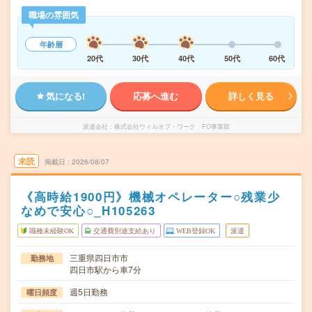
職場の雰囲気
年齢層
20代
30代
40代
50代
60代
気になる!
応募へ進む
詳しく見る
派遣会社
株式会社ウィルオブ・ワーク FO事業部
未読
掲載日
2026/08/07
《高時給1900円》機械オペレーター○残業少
なめで安心○_H105263
職種未経験OK
交通費別途支給あり
WEB登録OK
派遣
三重県四日市市
勤務地
四日市駅から車7分
週5日勤務
曜日頻度