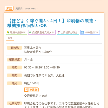
未読
掲載日
2026/08/07
【ほどよく稼ぐ週3～4日！】印刷物の製造・
機械操作/日払いOK
職種未経験OK
交通費別途支給あり
土日祝日が休み
WEB登録OK
派遣
三重県名張市
勤務地
桔梗が丘駅から車5分
月～金
曜日頻度
06:30～18:3018:30～06:30
時間
長期でお仕事できる方、大歓迎！
期間
時給1540円
時給
交通費
交通費規定内支給
印刷会社でのお仕事です。工場での製造業務をお任せしま
仕事内容
す！具体的には・印刷物の製造業務直接雇用の実績も…