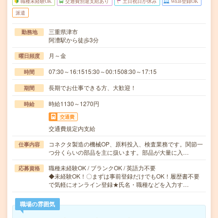
職種未経験OK
交通費別途支給あり
土日祝日が休み
WEB登録OK
派遣
三重県津市
勤務地
阿漕駅から徒歩3分
月～金
曜日頻度
07:30～16:1515:30～00:1508:30～17:15
時間
長期でお仕事できる方、大歓迎！
期間
時給1130～1270円
時給
交通費
交通費規定内支給
コネクタ製造の機械OP、原料投入、検査業務です。関節一
仕事内容
つ分くらいの部品を主に扱います。部品が大量に入…
職種未経験OK / ブランクOK / 英語力不要
応募資格
◆未経験OK！〇まずは事前登録だけでもOK！履歴書不要
で気軽にオンライン登録★氏名・職種などを入力す…
職場の雰囲気