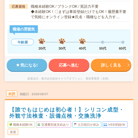
職種未経験OK / ブランクOK / 英語力不要
応募資格
◆未経験OK！〇まずは事前登録だけでもOK！履歴書不要
で気軽にオンライン登録★氏名・職種などを入力す…
職場の雰囲気
年齢層
20代
30代
40代
50代
60代
気になる!
応募へ進む
詳しく見る
派遣会社
株式会社綜合キャリアオプション 製造事業部（全国）
未読
掲載日
2026/08/07
【誰でもはじめは初心者！】シリコン成型・
外観寸法検査・設備点検・交換洗浄
職種未経験OK
交通費別途支給あり
土日祝日が休み
WEB登録OK
派遣