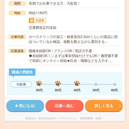
長期でお仕事できる方、大歓迎！
期間
時給1160円
時給
交通費
交通費規定内支給
ホースクリップの加工・検査直径2.3cmくらいの製品に部
仕事内容
品ついているか確認。個数を数えながら選別する…
職種未経験OK / ブランクOK / 英語力不要
応募資格
◆未経験OK！〇まずは事前登録だけでもOK！履歴書不要
で気軽にオンライン登録★氏名・職種などを入力す…
職場の雰囲気
年齢層
20代
30代
40代
50代
60代
気になる!
応募へ進む
詳しく見る
派遣会社
株式会社綜合キャリアオプション 製造事業部（全国）