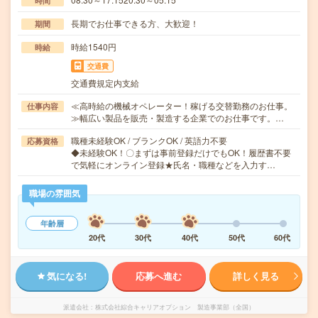
時間
長期でお仕事できる方、大歓迎！
期間
時給1540円
時給
交通費
交通費規定内支給
≪高時給の機械オペレーター！稼げる交替勤務のお仕事。
仕事内容
≫幅広い製品を販売・製造する企業でのお仕事です。…
職種未経験OK / ブランクOK / 英語力不要
応募資格
◆未経験OK！〇まずは事前登録だけでもOK！履歴書不要
で気軽にオンライン登録★氏名・職種などを入力す…
職場の雰囲気
年齢層
20代
30代
40代
50代
60代
気になる!
応募へ進む
詳しく見る
派遣会社
株式会社綜合キャリアオプション 製造事業部（全国）