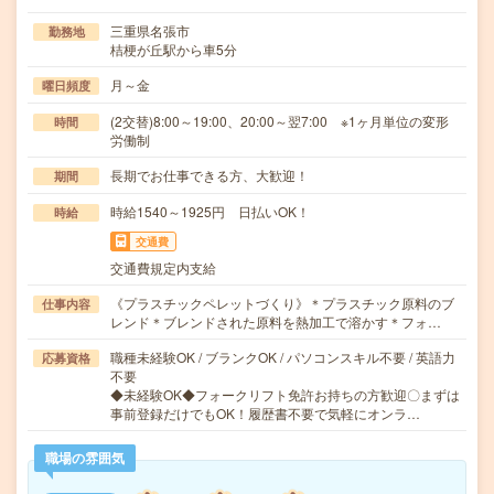
三重県名張市
勤務地
桔梗が丘駅から車5分
月～金
曜日頻度
(2交替)8:00～19:00、20:00～翌7:00 ※1ヶ月単位の変形
時間
労働制
長期でお仕事できる方、大歓迎！
期間
時給1540～1925円 日払いOK！
時給
交通費
交通費規定内支給
《プラスチックペレットづくり》＊プラスチック原料のブ
仕事内容
レンド＊ブレンドされた原料を熱加工で溶かす＊フォ…
職種未経験OK / ブランクOK / パソコンスキル不要 / 英語力
応募資格
不要
◆未経験OK◆フォークリフト免許お持ちの方歓迎〇まずは
事前登録だけでもOK！履歴書不要で気軽にオンラ…
職場の雰囲気