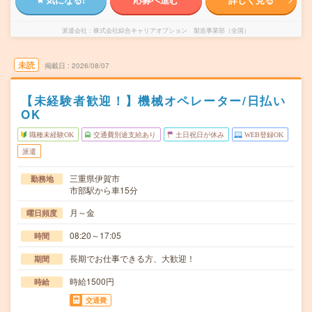
派遣会社
株式会社綜合キャリアオプション 製造事業部（全国）
未読
掲載日
2026/08/07
【未経験者歓迎！】機械オペレーター/日払い
OK
職種未経験OK
交通費別途支給あり
土日祝日が休み
WEB登録OK
派遣
三重県伊賀市
勤務地
市部駅から車15分
月～金
曜日頻度
08:20～17:05
時間
長期でお仕事できる方、大歓迎！
期間
時給1500円
時給
交通費