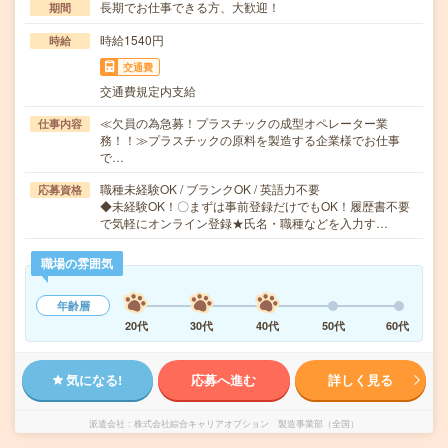
長期でお仕事できる方、大歓迎！
期間
時給1540円
時給
交通費
交通費規定内支給
≪欠員の為急募！プラスチックの成型オペレーター業
仕事内容
務！！≫プラスチックの原料を製造する企業様でお仕事
で…
職種未経験OK / ブランクOK / 英語力不要
応募資格
◆未経験OK！〇まずは事前登録だけでもOK！履歴書不要
で気軽にオンライン登録★氏名・職種などを入力す…
職場の雰囲気
年齢層
20代
30代
40代
50代
60代
気になる!
応募へ進む
詳しく見る
派遣会社
株式会社綜合キャリアオプション 製造事業部（全国）