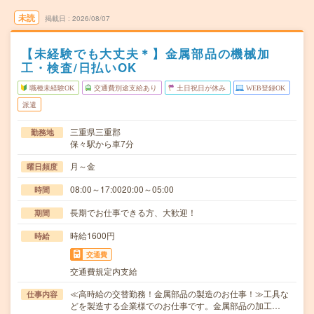
未読
掲載日
2026/08/07
【未経験でも大丈夫＊】金属部品の機械加
工・検査/日払いOK
職種未経験OK
交通費別途支給あり
土日祝日が休み
WEB登録OK
派遣
三重県三重郡
勤務地
保々駅から車7分
月～金
曜日頻度
08:00～17:0020:00～05:00
時間
長期でお仕事できる方、大歓迎！
期間
時給1600円
時給
交通費
交通費規定内支給
≪高時給の交替勤務！金属部品の製造のお仕事！≫工具な
仕事内容
どを製造する企業様でのお仕事です。金属部品の加工…