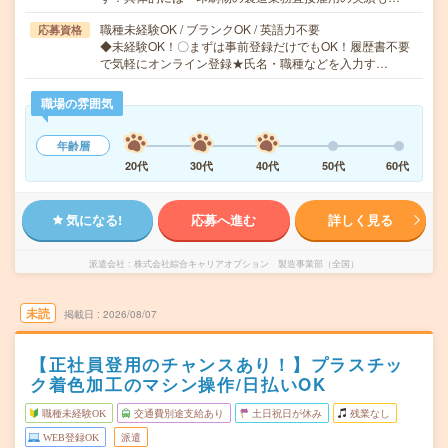
職種未経験OK / ブランクOK / 英語力不要
応募資格
◆未経験OK！〇まずは事前登録だけでもOK！履歴書不要
で気軽にオンライン登録★氏名・職種などを入力す…
職場の雰囲気
年齢層
20代
30代
40代
50代
60代
気になる!
応募へ進む
詳しく見る
派遣会社
株式会社綜合キャリアオプション 製造事業部（全国）
未読
掲載日
2026/08/07
【正社員登用のチャンスあり！】プラスチッ
ク着色加工のマシン操作/日払いOK
職種未経験OK
交通費別途支給あり
土日祝日が休み
残業なし
WEB登録OK
派遣