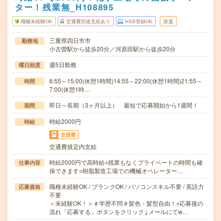
ター！残業無_H108895
職種未経験OK
交通費別途支給あり
WEB登録OK
派遣
三重県四日市市
勤務地
小古曽駅から徒歩20分／河原田駅から徒歩20分
週5日勤務
曜日頻度
6:55～15:00(休憩1時間)14:55～22:00(休憩1時間)21:55～
時間
7:00(休憩1時…
即日～長期（3ヶ月以上） 最短で応募開始から1週間！
期間
時給2000円
時給
交通費
交通費規定内支給
時給2000円で高時給○残業もなくプライベートの時間も確
仕事内容
保できます○樹脂製造工場での機械オペレーター…
職種未経験OK / ブランクOK / パソコンスキル不要 / 英語力
応募資格
不要
＜未経験OK！＞＃学歴不問＃髪色・髪型自由！○応募後の
流れ「応募する」ボタンをクリック↓メールにてw…