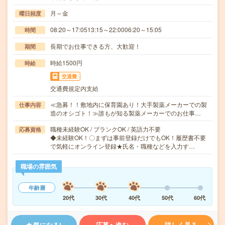
月～金
曜日頻度
08:20～17:0513:15～22:0006:20～15:05
時間
長期でお仕事できる方、大歓迎！
期間
時給1500円
時給
交通費
交通費規定内支給
≪急募！！敷地内に保育園あり！大手製薬メーカーでの製
仕事内容
造のオシゴト！≫誰もが知る製薬メーカーでのお仕事…
職種未経験OK / ブランクOK / 英語力不要
応募資格
◆未経験OK！〇まずは事前登録だけでもOK！履歴書不要
で気軽にオンライン登録★氏名・職種などを入力す…
職場の雰囲気
年齢層
20代
30代
40代
50代
60代
気になる!
応募へ進む
詳しく見る