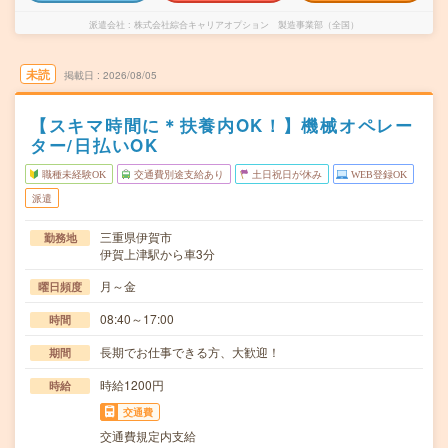
派遣会社
株式会社綜合キャリアオプション 製造事業部（全国）
未読
掲載日
2026/08/05
【スキマ時間に＊扶養内OK！】機械オペレー
ター/日払いOK
職種未経験OK
交通費別途支給あり
土日祝日が休み
WEB登録OK
派遣
三重県伊賀市
勤務地
伊賀上津駅から車3分
月～金
曜日頻度
08:40～17:00
時間
長期でお仕事できる方、大歓迎！
期間
時給1200円
時給
交通費
交通費規定内支給