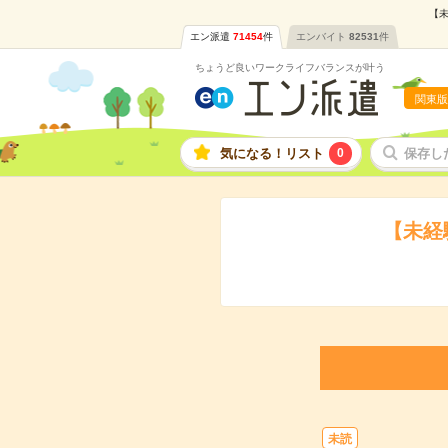
【未
エン派遣
71454
件
エンバイト
82531
件
ちょうど良いワークライフバランスが叶う
関東版
気になる！リスト
0
保存し
【未経
未読