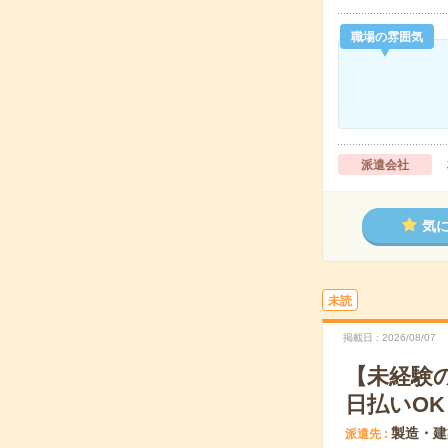
職場の雰囲気
派遣会社
気
未読
掲載日
2026/08/07
【未経験
日払いOK
製造・建
派遣先