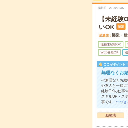
掲載日
2026/08/07
【未経験
いOK
派遣
製造・建
派遣先
職種未経験OK
WEB登録OK
週
ここがポイント
無理なくお
≪無理なくお給
や友人と一緒に
経験OKの仕事
スキルUP・ス
事です…
つづき
勤務地