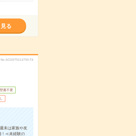
く見る
No.SCOST5213750-T4
歴書不要
し
≫週末は家族や友
消！≪未経験の