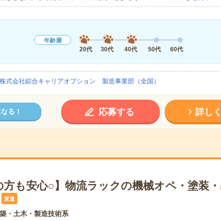
年齢層
20代
30代
40代
50代
60代
株式会社綜合キャリアオプション 製造事業部（全国）
応募する
詳し
になる！
の方も安心○】物流ラックの機械オペ・塗装・
派遣
築・土木・製造技術系