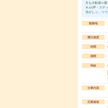
方も大歓迎≫新
キルUP・ステ
当がしっ…
つづ
勤務地
曜日頻度
時間
期間
時給
仕事内容
応募資格