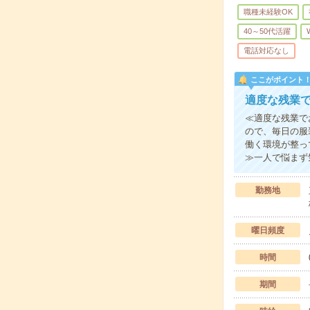
職種未経験OK
40～50代活躍
電話対応なし
ここがポイント
適度な残業で
≪適度な残業で
ので、毎日の服
働く環境が整っ
≫一人で悩まず
勤務地
曜日頻度
時間
期間