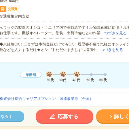
時給1500円
交通費
交通費規定内支給
≪ラックの製造のオシゴト！エリア内で高時給です！≫物流倉庫に使用され
お仕事です。機械オペレーター、塗装、出荷準備などの作業…
つづきを見る
◆未経験OK！〇まずは事前登録だけでもOK！履歴書不要で気軽にオンライ
種などを入力するだけ★オシゴトただいま少しずつ増加中…
つづきを見る
年齢層
20代
30代
40代
50代
60代
株式会社綜合キャリアオプション 製造事業部（全国）
応募する
詳し
になる！