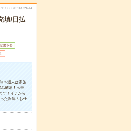
No.SCOST5164726-T4
充填/日払
歴書不要
し
日制≫週末は家族
悩み解消！≪未
ます！イチから
整った派遣のお仕