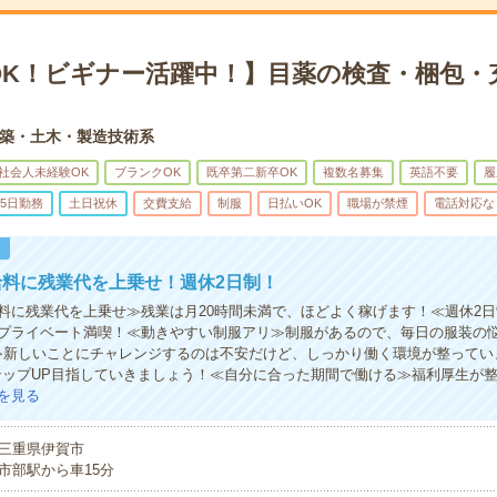
OK！ビギナー活躍中！】目薬の検査・梱包・
築・土木・製造技術系
社会人未経験OK
ブランクOK
既卒第二新卒OK
複数名募集
英語不要
履
5日勤務
土日祝休
交費支給
制服
日払いOK
職場が禁煙
電話対応な
！
給料に残業代を上乗せ！週休2日制！
料に残業代を上乗せ≫残業は月20時間未満で、ほどよく稼げます！≪週休2
プライベート満喫！≪動きやすい制服アリ≫制服があるので、毎日の服装の
≫新しいことにチャレンジするのは不安だけど、しっかり働く環境が整ってい
テップUP目指していきましょう！≪自分に合った期間で働ける≫福利厚生が
を見る
三重県伊賀市
市部駅から車15分