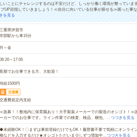
しいことにチャレンジするのは不安だけど、しっかり働く環境が整っていま
ップUP目指していきましょう！≪自分に向いている仕事が探せる≫困った事
きを見る
三重県伊賀市
市部駅から車15分
月～金
08:20～17:05
長期でお仕事できる方、大歓迎！
時給1500円
交通費
交通費規定内支給
≪急募！！敷地内に保育園あり！大手製薬メーカーでの製造のオシゴト！≫
ーカーでのお仕事です。ライン作業での検査、検品、梱包、…
つづきを見る
◆未経験OK！〇まずは事前登録だけでもOK！履歴書不要で気軽にオンライ
種などを入力するだけ★オシゴトただいま少しずつ増加中…
つづきを見る