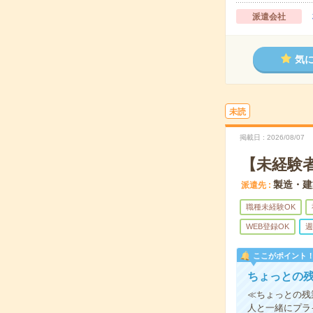
派遣会社
気
未読
掲載日
2026/08/07
【未経験
製造・建
派遣先
職種未経験OK
WEB登録OK
週
ここがポイント
ちょっとの残
≪ちょっとの残
人と一緒にプラ