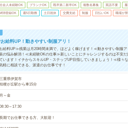
社会人未経験OK
ブランクOK
既卒第二新卒OK
複数名募集
英語不要
履
WEB登録OK
週5日勤務
土日祝休
交費支給
制服
日払いOK
職場が禁
！
お給料UP！動きやすい制服アリ！
お給料UP≫残業は月20時間未満で、ほどよく稼げます！≪動きやすい制服ア
装の悩み解消！≪未経験OKの仕事≫新しいことにチャレンジするのは不安だ
ています！イチからスキルUP・ステップUP目指していきましょう！≪様々
気軽に相談できる、派遣のお仕事です！
三重県伊賀市
桔梗が丘駅から車15分
月～金
08:30～17:30
長期でお仕事できる方、大歓迎！