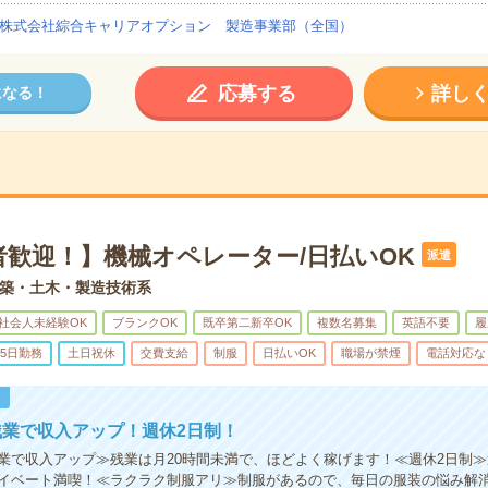
株式会社綜合キャリアオプション 製造事業部（全国）
応募する
詳し
になる！
者歓迎！】機械オペレーター/日払いOK
派遣
築・土木・製造技術系
社会人未経験OK
ブランクOK
既卒第二新卒OK
複数名募集
英語不要
履
5日勤務
土日祝休
交費支給
制服
日払いOK
職場が禁煙
電話対応な
！
業で収入アップ！週休2日制！
業で収入アップ≫残業は月20時間未満で、ほどよく稼げます！≪週休2日制
イベート満喫！≪ラクラク制服アリ≫制服があるので、毎日の服装の悩み解