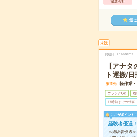
派遣会社
気
未読
掲載日
2026/08/07
【アナタ
ト運搬/日
軽作業・
派遣先
ブランクOK
複
17時前までの仕事
ここがポイント
経験者優遇！
≪経験者優遇≫