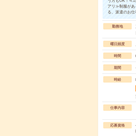
う方もOK！≪
アリ≫制服があ
る、派遣のお仕
勤務地
曜日頻度
時間
期間
時給
仕事内容
応募資格