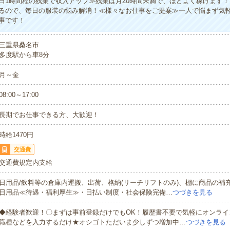
1日1時間程の残業で収入アップ≫残業は月20時間未満で、ほどよく稼げます
るので、毎日の服装の悩み解消！≪様々なお仕事をご提案≫一人で悩まず気
事です！
三重県桑名市
多度駅から車8分
月～金
08:00～17:00
長期でお仕事できる方、大歓迎！
時給1470円
交通費
交通費規定内支給
日用品/飲料等の倉庫内運搬、出荷、格納(リーチリフトのみ)、棚に商品の補
日用品≪待遇・福利厚生≫・日払い制度・社会保険完備…
つづきを見る
◆経験者歓迎！〇まずは事前登録だけでもOK！履歴書不要で気軽にオンライ
職種などを入力するだけ★オシゴトただいま少しずつ増加中…
つづきを見る