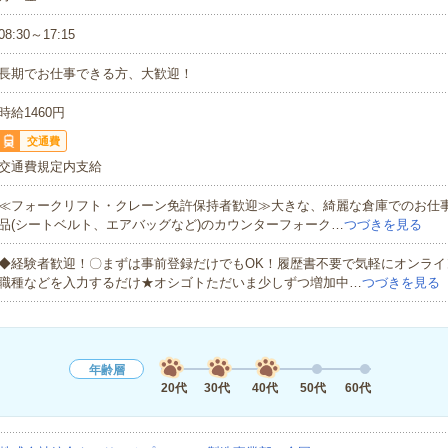
08:30～17:15
長期でお仕事できる方、大歓迎！
時給1460円
交通費
交通費規定内支給
≪フォークリフト・クレーン免許保持者歓迎≫大きな、綺麗な倉庫でのお仕
品(シートベルト、エアバッグなど)のカウンターフォーク…
つづきを見る
◆経験者歓迎！〇まずは事前登録だけでもOK！履歴書不要で気軽にオンライ
職種などを入力するだけ★オシゴトただいま少しずつ増加中…
つづきを見る
年齢層
20代
30代
40代
50代
60代