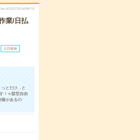
No.SCOST5214099-T4
作業/日払
土日祝休
ょっとだけ…と
ます！≪髪型自由
制服があるの