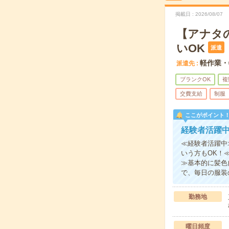
掲載日
2026/08/07
【アナタ
いOK
派遣
軽作業・
派遣先
ブランクOK
複
交費支給
制服
ここがポイント
経験者活躍
≪経験者活躍中
いう方もOK！
≫基本的に髪色
で、毎日の服装
勤務地
曜日頻度