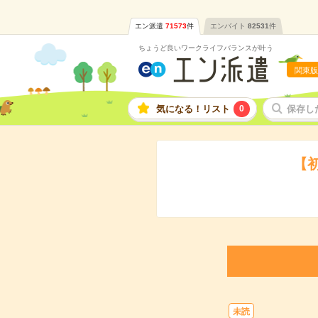
エン派遣
71573
件
エンバイト
82531
件
ちょうど良いワークライフバランスが叶う
関東版
気になる！リスト
0
保存し
【
未読