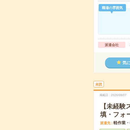
職場の雰囲気
派遣会社
気
未読
掲載日
2026/08/07
【未経験
填・フォ
軽作業・
派遣先