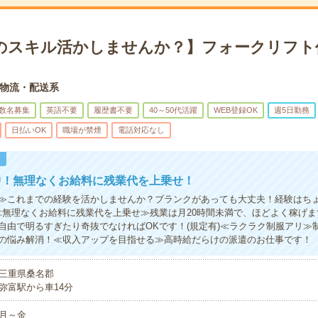
のスキル活かしませんか？】フォークリフト
物流・配送系
数名募集
英語不要
履歴書不要
40～50代活躍
WEB登録OK
週5日勤務
日払いOK
職場が禁煙
電話対応なし
！
中！無理なくお給料に残業代を上乗せ！
≫これまでの経験を活かしませんか？ブランクがあっても大丈夫！経験はち
≪無理なくお給料に残業代を上乗せ≫残業は月20時間未満で、ほどよく稼げ
自由で明るすぎたり奇抜でなければOKです！(規定有)≪ラクラク制服アリ≫
の悩み解消！≪収入アップを目指せる≫高時給だらけの派遣のお仕事です！
三重県桑名郡
弥富駅から車14分
月～金