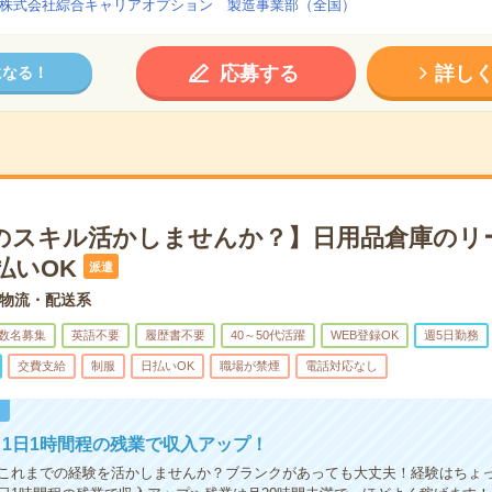
株式会社綜合キャリアオプション 製造事業部（全国）
応募する
詳し
になる！
のスキル活かしませんか？】日用品倉庫のリ
払いOK
派遣
物流・配送系
数名募集
英語不要
履歴書不要
40～50代活躍
WEB登録OK
週5日勤務
交費支給
制服
日払いOK
職場が禁煙
電話対応なし
！
1日1時間程の残業で収入アップ！
これまでの経験を活かしませんか？ブランクがあっても大丈夫！経験はちょ