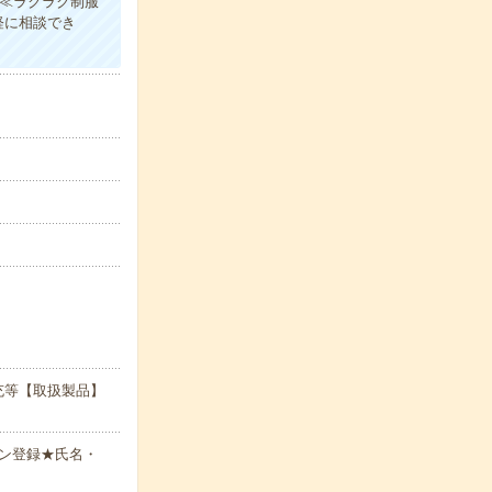
！≪ラクラク制服
軽に相談でき
充等【取扱製品】
ン登録★氏名・