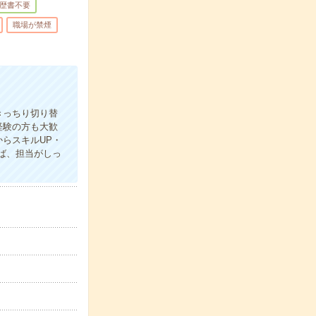
歴書不要
職場が禁煙
きっちり切り替
経験の方も大歓
らスキルUP・
ば、担当がしっ