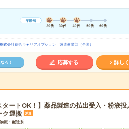
年齢層
20代
30代
40代
50代
60代
株式会社綜合キャリアオプション 製造事業部（全国）
応募する
詳し
になる！
スタートOK！】薬品製造の払出受入・粉液投
ーク運搬
派遣
物流・配送系