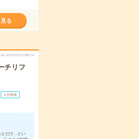
く見る
No.SCOST5211398-T4
ーチリフ
土日祝休
っとだけ…とい