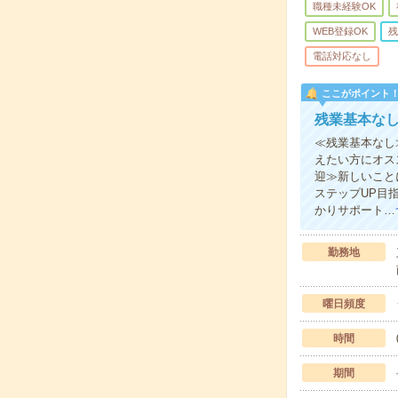
職種未経験OK
WEB登録OK
残
電話対応なし
ここがポイント
残業基本な
≪残業基本なし
えたい方にオス
迎≫新しいこと
ステップUP目
かりサポート…
勤務地
曜日頻度
時間
期間