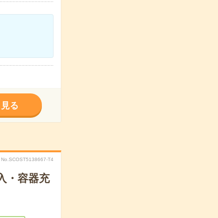
く見る
No.SCOST5138667-T4
入・容器充