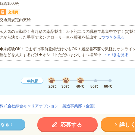
時給1500円
交通費
交通費規定内支給
≪人気の日勤帯！高時給の薬品製造！≫下記二つの職種で募集中です！(1)製
クから決まった手順でタンクローリー車へ薬液を払出す…
つづきを見る
◆未経験OK！〇まずは事前登録だけでもOK！履歴書不要で気軽にオンライ
種などを入力するだけ★オシゴトただいま少しずつ増加中…
つづきを見る
年齢層
20代
30代
40代
50代
60代
株式会社綜合キャリアオプション 製造事業部（全国）
応募する
詳し
になる！