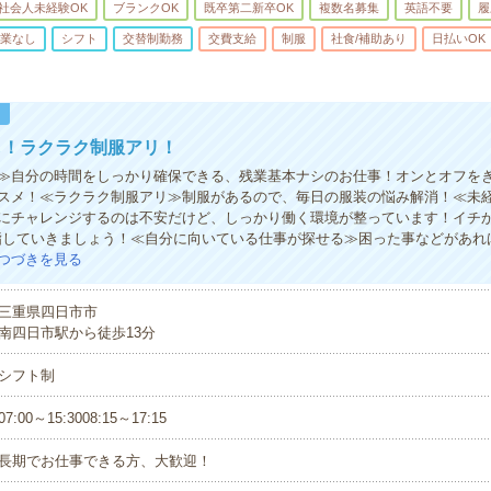
社会人未経験OK
ブランクOK
既卒第二新卒OK
複数名募集
英語不要
履
業なし
シフト
交替制勤務
交費支給
制服
社食/補助あり
日払いOK
！
し！ラクラク制服アリ！
≫自分の時間をしっかり確保できる、残業基本ナシのお仕事！オンとオフを
スメ！≪ラクラク制服アリ≫制服があるので、毎日の服装の悩み解消！≪未
にチャレンジするのは不安だけど、しっかり働く環境が整っています！イチか
指していきましょう！≪自分に向いている仕事が探せる≫困った事などがあれ
つづきを見る
三重県四日市市
南四日市駅から徒歩13分
シフト制
07:00～15:3008:15～17:15
長期でお仕事できる方、大歓迎！