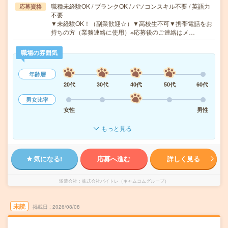
職種未経験OK / ブランクOK / パソコンスキル不要 / 英語力
応募資格
不要
▼未経験OK！（副業歓迎☆）▼高校生不可▼携帯電話をお
持ちの方（業務連絡に使用）※応募後のご連絡はメ…
職場の雰囲気
年齢層
20代
30代
40代
50代
60代
男女比率
女性
男性
もっと見る
気になる!
応募へ進む
詳しく見る
派遣会社
株式会社バイトレ（キャムコムグループ）
未読
掲載日
2026/08/08