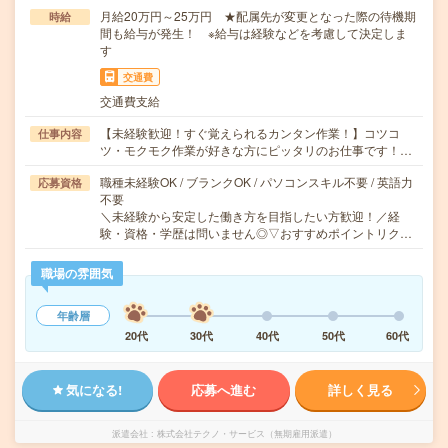
月給20万円～25万円 ★配属先が変更となった際の待機期
時給
間も給与が発生！ ※給与は経験などを考慮して決定しま
す
交通費
交通費支給
【未経験歓迎！すぐ覚えられるカンタン作業！】コツコ
仕事内容
ツ・モクモク作業が好きな方にピッタリのお仕事です！…
職種未経験OK / ブランクOK / パソコンスキル不要 / 英語力
応募資格
不要
＼未経験から安定した働き方を目指したい方歓迎！／経
験・資格・学歴は問いません◎▽おすすめポイントリク…
職場の雰囲気
年齢層
20代
30代
40代
50代
60代
気になる!
応募へ進む
詳しく見る
派遣会社
株式会社テクノ・サービス（無期雇用派遣）