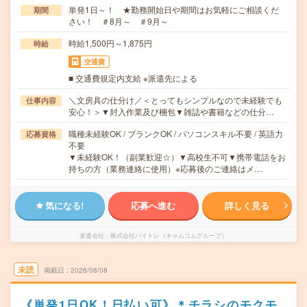
単発1日～！ ★勤務開始日や期間はお気軽にご相談くだ
期間
さい！ ＃8月～ ＃9月～
時給1,500円～1,875円
時給
交通費
■ 交通費規定内支給 ※派遣先による
＼文房具の仕分け／＜とってもシンプルなので未経験でも
仕事内容
安心！＞▼封入作業及び梱包▼雑誌や書籍などの仕分…
職種未経験OK / ブランクOK / パソコンスキル不要 / 英語力
応募資格
不要
▼未経験OK！（副業歓迎☆）▼高校生不可▼携帯電話をお
持ちの方（業務連絡に使用）※応募後のご連絡はメ…
気になる!
応募へ進む
詳しく見る
派遣会社
株式会社バイトレ（キャムコムグループ）
未読
掲載日
2026/08/08
《単発1日OK！日払い可》＊チラシのモクモ