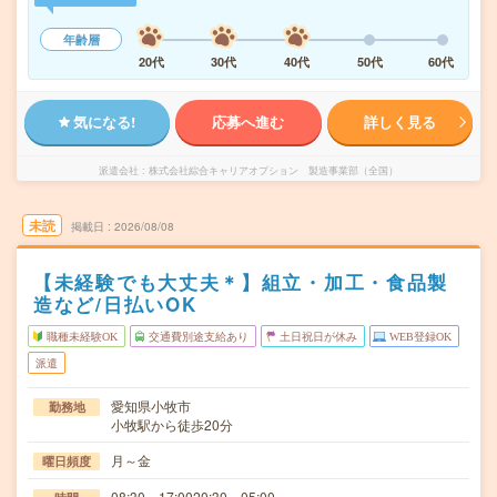
年齢層
20代
30代
40代
50代
60代
気になる!
応募へ進む
詳しく見る
派遣会社
株式会社綜合キャリアオプション 製造事業部（全国）
未読
掲載日
2026/08/08
【未経験でも大丈夫＊】組立・加工・食品製
造など/日払いOK
職種未経験OK
交通費別途支給あり
土日祝日が休み
WEB登録OK
派遣
愛知県小牧市
勤務地
小牧駅から徒歩20分
月～金
曜日頻度
08:30～17:0020:30～05:00