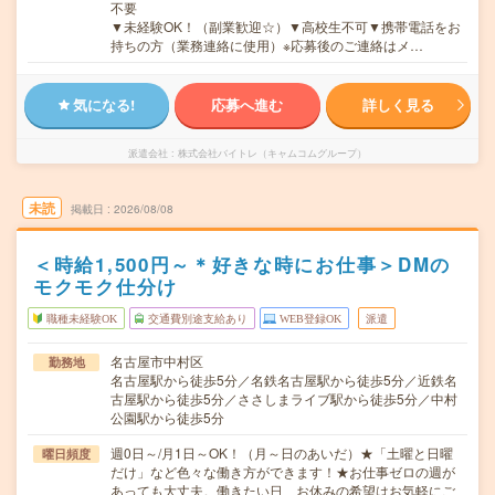
不要
▼未経験OK！（副業歓迎☆）▼高校生不可▼携帯電話をお
持ちの方（業務連絡に使用）※応募後のご連絡はメ…
気になる!
応募へ進む
詳しく見る
派遣会社
株式会社バイトレ（キャムコムグループ）
未読
掲載日
2026/08/08
＜時給1,500円～＊好きな時にお仕事＞DMの
モクモク仕分け
職種未経験OK
交通費別途支給あり
WEB登録OK
派遣
名古屋市中村区
勤務地
名古屋駅から徒歩5分／名鉄名古屋駅から徒歩5分／近鉄名
古屋駅から徒歩5分／ささしまライブ駅から徒歩5分／中村
公園駅から徒歩5分
週0日～/月1日～OK！（月～日のあいだ）★「土曜と日曜
曜日頻度
だけ」など色々な働き方ができます！★お仕事ゼロの週が
あっても大丈夫。働きたい日、お休みの希望はお気軽にご