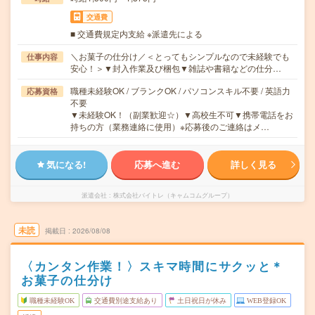
交通費
■ 交通費規定内支給 ※派遣先による
＼お菓子の仕分け／＜とってもシンプルなので未経験でも
仕事内容
安心！＞▼封入作業及び梱包▼雑誌や書籍などの仕分…
職種未経験OK / ブランクOK / パソコンスキル不要 / 英語力
応募資格
不要
▼未経験OK！（副業歓迎☆）▼高校生不可▼携帯電話をお
持ちの方（業務連絡に使用）※応募後のご連絡はメ…
気になる!
応募へ進む
詳しく見る
派遣会社
株式会社バイトレ（キャムコムグループ）
未読
掲載日
2026/08/08
〈カンタン作業！〉スキマ時間にサクッと＊
お菓子の仕分け
職種未経験OK
交通費別途支給あり
土日祝日が休み
WEB登録OK