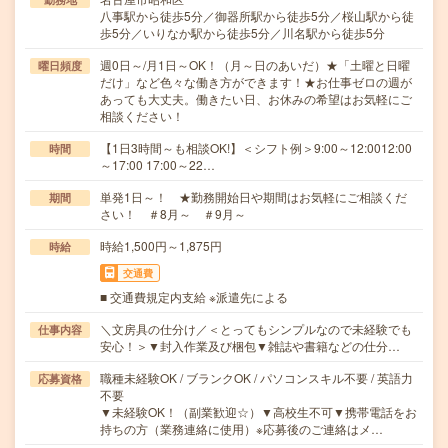
八事駅から徒歩5分／御器所駅から徒歩5分／桜山駅から徒
歩5分／いりなか駅から徒歩5分／川名駅から徒歩5分
週0日～/月1日～OK！（月～日のあいだ）★「土曜と日曜
曜日頻度
だけ」など色々な働き方ができます！★お仕事ゼロの週が
あっても大丈夫。働きたい日、お休みの希望はお気軽にご
相談ください！
【1日3時間～も相談OK!】＜シフト例＞9:00～12:0012:00
時間
～17:00 17:00～22…
単発1日～！ ★勤務開始日や期間はお気軽にご相談くだ
期間
さい！ ＃8月～ ＃9月～
時給1,500円～1,875円
時給
交通費
■ 交通費規定内支給 ※派遣先による
＼文房具の仕分け／＜とってもシンプルなので未経験でも
仕事内容
安心！＞▼封入作業及び梱包▼雑誌や書籍などの仕分…
職種未経験OK / ブランクOK / パソコンスキル不要 / 英語力
応募資格
不要
▼未経験OK！（副業歓迎☆）▼高校生不可▼携帯電話をお
持ちの方（業務連絡に使用）※応募後のご連絡はメ…