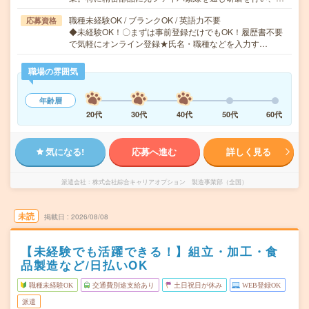
職種未経験OK / ブランクOK / 英語力不要
応募資格
◆未経験OK！〇まずは事前登録だけでもOK！履歴書不要
で気軽にオンライン登録★氏名・職種などを入力す…
職場の雰囲気
年齢層
20代
30代
40代
50代
60代
気になる!
応募へ進む
詳しく見る
派遣会社
株式会社綜合キャリアオプション 製造事業部（全国）
未読
掲載日
2026/08/08
【未経験でも活躍できる！】組立・加工・食
品製造など/日払いOK
職種未経験OK
交通費別途支給あり
土日祝日が休み
WEB登録OK
派遣