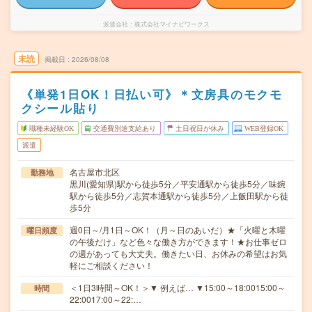
派遣会社
株式会社マイナビワークス
未読
掲載日
2026/08/08
《単発1日OK！日払い可》＊文房具のモクモ
クシール貼り
職種未経験OK
交通費別途支給あり
土日祝日が休み
WEB登録OK
派遣
名古屋市北区
勤務地
黒川(愛知県)駅から徒歩5分／平安通駅から徒歩5分／味鋺
駅から徒歩5分／志賀本通駅から徒歩5分／上飯田駅から徒
歩5分
週0日～/月1日～OK！（月～日のあいだ）★「火曜と木曜
曜日頻度
の午後だけ」など色々な働き方ができます！★お仕事ゼロ
の週があっても大丈夫。働きたい日、お休みの希望はお気
軽にご相談ください！
＜1日3時間～OK！＞▼ 例えば… ▼15:00～18:0015:00～
時間
22:0017:00～22:…