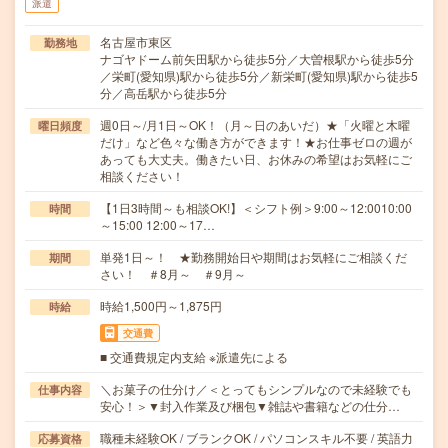
派遣
名古屋市東区
勤務地
ナゴヤドーム前矢田駅から徒歩5分／大曽根駅から徒歩5分
／栄町(愛知県)駅から徒歩5分／新栄町(愛知県)駅から徒歩5
分／高岳駅から徒歩5分
週0日～/月1日～OK！（月～日のあいだ）★「火曜と木曜
曜日頻度
だけ」など色々な働き方ができます！★お仕事ゼロの週が
あっても大丈夫。働きたい日、お休みの希望はお気軽にご
相談ください！
【1日3時間～も相談OK!】＜シフト例＞9:00～12:0010:00
時間
～15:00 12:00～17…
単発1日～！ ★勤務開始日や期間はお気軽にご相談くだ
期間
さい！ ＃8月～ ＃9月～
時給1,500円～1,875円
時給
交通費
■ 交通費規定内支給 ※派遣先による
＼お菓子の仕分け／＜とってもシンプルなので未経験でも
仕事内容
安心！＞▼封入作業及び梱包▼雑誌や書籍などの仕分…
職種未経験OK / ブランクOK / パソコンスキル不要 / 英語力
応募資格