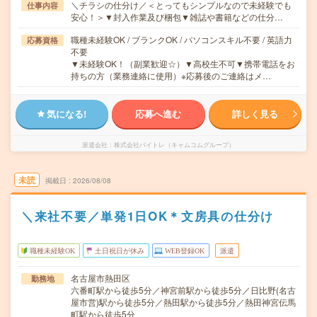
＼チラシの仕分け／＜とってもシンプルなので未経験でも
仕事内容
安心！＞▼封入作業及び梱包▼雑誌や書籍などの仕分…
職種未経験OK / ブランクOK / パソコンスキル不要 / 英語力
応募資格
不要
▼未経験OK！（副業歓迎☆）▼高校生不可▼携帯電話をお
持ちの方（業務連絡に使用）※応募後のご連絡はメ…
気になる!
応募へ進む
詳しく見る
派遣会社
株式会社バイトレ（キャムコムグループ）
未読
掲載日
2026/08/08
＼来社不要／単発1日OK＊文房具の仕分け
職種未経験OK
土日祝日が休み
WEB登録OK
派遣
名古屋市熱田区
勤務地
六番町駅から徒歩5分／神宮前駅から徒歩5分／日比野(名古
屋市営)駅から徒歩5分／熱田駅から徒歩5分／熱田神宮伝馬
町駅から徒歩5分