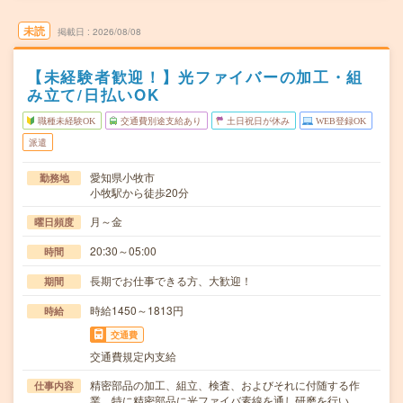
未読
掲載日
2026/08/08
【未経験者歓迎！】光ファイバーの加工・組
み立て/日払いOK
職種未経験OK
交通費別途支給あり
土日祝日が休み
WEB登録OK
派遣
愛知県小牧市
勤務地
小牧駅から徒歩20分
月～金
曜日頻度
20:30～05:00
時間
長期でお仕事できる方、大歓迎！
期間
時給1450～1813円
時給
交通費
交通費規定内支給
精密部品の加工、組立、検査、およびそれに付随する作
仕事内容
業。特に精密部品に光ファイバ素線を通し研磨を行い、…