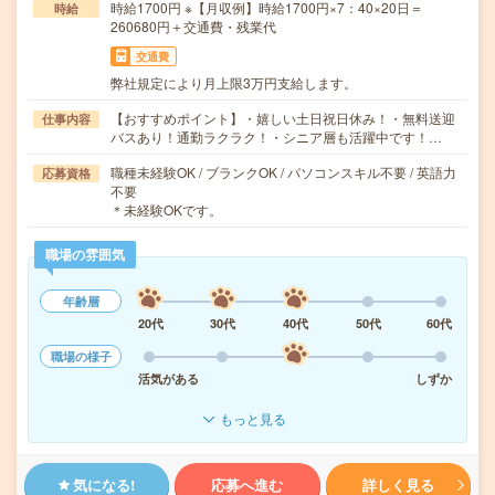
時給1700円 ※【月収例】時給1700円×7：40×20日＝
時給
260680円＋交通費・残業代
交通費
弊社規定により月上限3万円支給します。
【おすすめポイント】・嬉しい土日祝日休み！・無料送迎
仕事内容
バスあり！通勤ラクラク！・シニア層も活躍中です！…
職種未経験OK / ブランクOK / パソコンスキル不要 / 英語力
応募資格
不要
＊未経験OKです。
職場の雰囲気
年齢層
20代
30代
40代
50代
60代
職場の様子
活気がある
しずか
もっと見る
気になる!
応募へ進む
詳しく見る