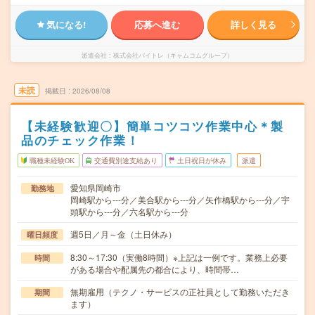
気になる!
応募へ進む
詳しく見る
派遣会社
株式会社バイトレ（キャムコムグループ）
未読
掲載日
2026/08/08
【未経験歓迎〇】簡単コツコツ作業中心＊製
品のチェック作業！
職種未経験OK
交通費別途支給あり
土日祝日が休み
派遣
愛知県岡崎市
勤務地
岡崎駅から---分／美合駅から---分／矢作橋駅から---分／宇
頭駅から---分／六名駅から---分
週5日／月～金（土日休み）
曜日頻度
8:30～17:30（実働8時間）※上記は一例です。業務上必要
時間
がある場合や配属先の都合により、時間帯…
無期雇用（テクノ・サービスの正社員として勤務いただき
期間
ます）