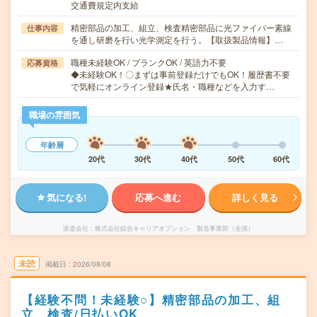
交通費規定内支給
精密部品の加工、組立、検査精密部品に光ファイバー素線
仕事内容
を通し研磨を行い光学測定を行う。【取扱製品情報】…
職種未経験OK / ブランクOK / 英語力不要
応募資格
◆未経験OK！〇まずは事前登録だけでもOK！履歴書不要
で気軽にオンライン登録★氏名・職種などを入力す…
職場の雰囲気
年齢層
20代
30代
40代
50代
60代
気になる!
応募へ進む
詳しく見る
派遣会社
株式会社綜合キャリアオプション 製造事業部（全国）
未読
掲載日
2026/08/08
【経験不問！未経験○】精密部品の加工、組
立、検査/日払いOK