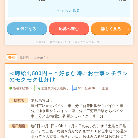
もっと見る
気になる!
応募へ進む
詳しく見る
派遣会社
株式会社バイトレ（キャムコムグループ）
未読
掲載日
2026/08/08
＜時給1,500円～＊好きな時にお仕事＞チラシ
のモクモク仕分け
職種未経験OK
交通費別途支給あり
WEB登録OK
派遣
愛知県豊田市
勤務地
豊田市駅からバイク・車---分／新豊田駅からバイク・車---
分／浄水駅からバイク・車---分／三河豊田駅からバイク・
車---分／土橋(愛知県)駅からバイク・車---分
週0日～/月1日～OK！（月～日のあいだ）★「土曜と日曜
曜日頻度
だけ」など色々な働き方ができます！★お仕事ゼロの週が
あっても大丈夫。働きたい日、お休みの希望はお気軽にご