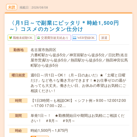
未読
掲載日
2026/08/08
〈月1日～で副業にピッタリ＊時給1,500円
～〉コスメのカンタン仕分け
職種未経験OK
交通費別途支給あり
WEB登録OK
派遣
名古屋市熱田区
勤務地
六番町駅から徒歩5分／神宮前駅から徒歩5分／日比野(名古
屋市営)駅から徒歩5分／熱田駅から徒歩5分／熱田神宮伝馬
町駅から徒歩5分
週0日～/月1日～OK！（月～日のあいだ）★「土曜と日曜
曜日頻度
だけ」など色々な働き方ができます！★お仕事ゼロの週が
あっても大丈夫。働きたい日、お休みの希望はお気軽にご
相談ください！
【1日3時間～も相談OK!】＜シフト例＞9:00～12:0012:00
時間
～17:00 17:00～22…
単発1日～！ ★勤務開始日や期間はお気軽にご相談くだ
期間
さい！ ＃8月～ ＃9月～
時給1,500円～1,875円
時給