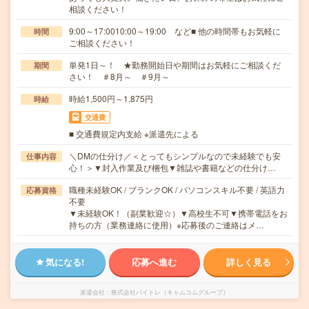
相談ください！
9:00～17:0010:00～19:00 など■ 他の時間帯もお気軽に
時間
ご相談ください！
単発1日～！ ★勤務開始日や期間はお気軽にご相談くだ
期間
さい！ ＃8月～ ＃9月～
時給1,500円～1,875円
時給
交通費
■ 交通費規定内支給 ※派遣先による
＼DMの仕分け／＜とってもシンプルなので未経験でも安
仕事内容
心！＞▼封入作業及び梱包▼雑誌や書籍などの仕分け…
職種未経験OK / ブランクOK / パソコンスキル不要 / 英語力
応募資格
不要
▼未経験OK！（副業歓迎☆）▼高校生不可▼携帯電話をお
持ちの方（業務連絡に使用）※応募後のご連絡はメ…
気になる!
応募へ進む
詳しく見る
派遣会社
株式会社バイトレ（キャムコムグループ）