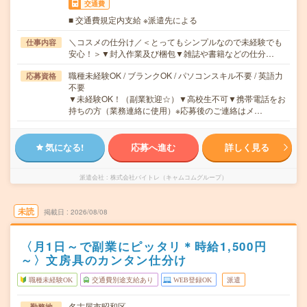
交通費
■ 交通費規定内支給 ※派遣先による
＼コスメの仕分け／＜とってもシンプルなので未経験でも
仕事内容
安心！＞▼封入作業及び梱包▼雑誌や書籍などの仕分…
職種未経験OK / ブランクOK / パソコンスキル不要 / 英語力
応募資格
不要
▼未経験OK！（副業歓迎☆）▼高校生不可▼携帯電話をお
持ちの方（業務連絡に使用）※応募後のご連絡はメ…
気になる!
応募へ進む
詳しく見る
派遣会社
株式会社バイトレ（キャムコムグループ）
未読
掲載日
2026/08/08
〈月1日～で副業にピッタリ＊時給1,500円
～〉文房具のカンタン仕分け
職種未経験OK
交通費別途支給あり
WEB登録OK
派遣
名古屋市昭和区
勤務地