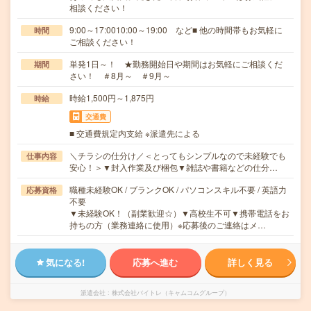
相談ください！
9:00～17:0010:00～19:00 など■ 他の時間帯もお気軽に
時間
ご相談ください！
単発1日～！ ★勤務開始日や期間はお気軽にご相談くだ
期間
さい！ ＃8月～ ＃9月～
時給1,500円～1,875円
時給
交通費
■ 交通費規定内支給 ※派遣先による
＼チラシの仕分け／＜とってもシンプルなので未経験でも
仕事内容
安心！＞▼封入作業及び梱包▼雑誌や書籍などの仕分…
職種未経験OK / ブランクOK / パソコンスキル不要 / 英語力
応募資格
不要
▼未経験OK！（副業歓迎☆）▼高校生不可▼携帯電話をお
持ちの方（業務連絡に使用）※応募後のご連絡はメ…
気になる!
応募へ進む
詳しく見る
派遣会社
株式会社バイトレ（キャムコムグループ）