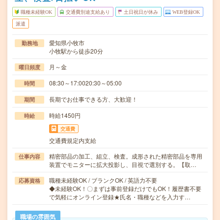
職種未経験OK
交通費別途支給あり
土日祝日が休み
WEB登録OK
派遣
愛知県小牧市
勤務地
小牧駅から徒歩20分
月～金
曜日頻度
08:30～17:0020:30～05:00
時間
長期でお仕事できる方、大歓迎！
期間
時給1450円
時給
交通費
交通費規定内支給
精密部品の加工、組立、検査。成形された精密部品を専用
仕事内容
装置でモニターに拡大投影し、目視で選別する。【取…
職種未経験OK / ブランクOK / 英語力不要
応募資格
◆未経験OK！〇まずは事前登録だけでもOK！履歴書不要
で気軽にオンライン登録★氏名・職種などを入力す…
職場の雰囲気