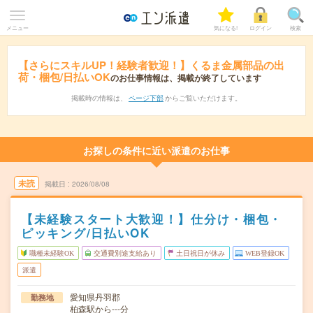
メニュー
気になる!
ログイン
検索
【さらにスキルUP！経験者歓迎！】くるま金属部品の出
荷・梱包/日払いOK
のお仕事情報は、掲載が終了しています
掲載時の情報は、
ページ下部
からご覧いただけます。
お探しの条件に近い派遣のお仕事
未読
掲載日
2026/08/08
【未経験スタート大歓迎！】仕分け・梱包・
ピッキング/日払いOK
職種未経験OK
交通費別途支給あり
土日祝日が休み
WEB登録OK
派遣
愛知県丹羽郡
勤務地
柏森駅から---分