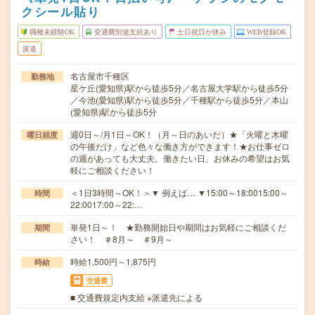
クシール貼り
職種未経験OK
交通費別途支給あり
土日祝日が休み
WEB登録OK
派遣
名古屋市千種区
勤務地
星ケ丘(愛知県)駅から徒歩5分／名古屋大学駅から徒歩5分
／今池(愛知県)駅から徒歩5分／千種駅から徒歩5分／本山
(愛知県)駅から徒歩5分
週0日～/月1日～OK！（月～日のあいだ）★「火曜と木曜
曜日頻度
の午後だけ」など色々な働き方ができます！★お仕事ゼロ
の週があっても大丈夫。働きたい日、お休みの希望はお気
軽にご相談ください！
＜1日3時間～OK！＞▼ 例えば… ▼15:00～18:0015:00～
時間
22:0017:00～22:…
単発1日～！ ★勤務開始日や期間はお気軽にご相談くだ
期間
さい！ ＃8月～ ＃9月～
時給1,500円～1,875円
時給
交通費
■ 交通費規定内支給 ※派遣先による