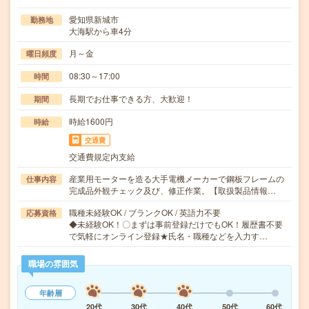
愛知県新城市
勤務地
大海駅から車4分
月～金
曜日頻度
08:30～17:00
時間
長期でお仕事できる方、大歓迎！
期間
時給1600円
時給
交通費
交通費規定内支給
産業用モーターを造る大手電機メーカーで鋼板フレームの
仕事内容
完成品外観チェック及び、修正作業。【取扱製品情報…
職種未経験OK / ブランクOK / 英語力不要
応募資格
◆未経験OK！〇まずは事前登録だけでもOK！履歴書不要
で気軽にオンライン登録★氏名・職種などを入力す…
職場の雰囲気
年齢層
20代
30代
40代
50代
60代