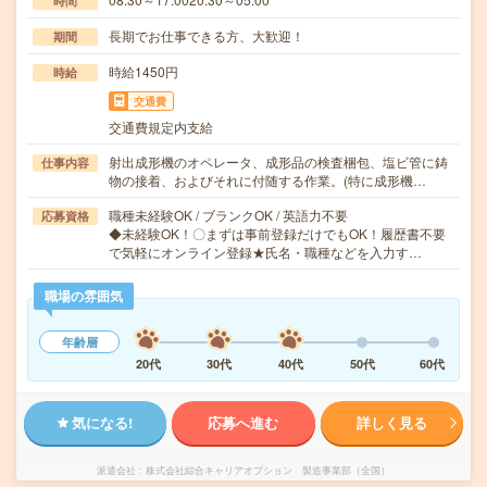
時間
長期でお仕事できる方、大歓迎！
期間
時給1450円
時給
交通費
交通費規定内支給
射出成形機のオペレータ、成形品の検査梱包、塩ビ管に鋳
仕事内容
物の接着、およびそれに付随する作業。(特に成形機…
職種未経験OK / ブランクOK / 英語力不要
応募資格
◆未経験OK！〇まずは事前登録だけでもOK！履歴書不要
で気軽にオンライン登録★氏名・職種などを入力す…
職場の雰囲気
年齢層
20代
30代
40代
50代
60代
気になる!
応募へ進む
詳しく見る
派遣会社
株式会社綜合キャリアオプション 製造事業部（全国）