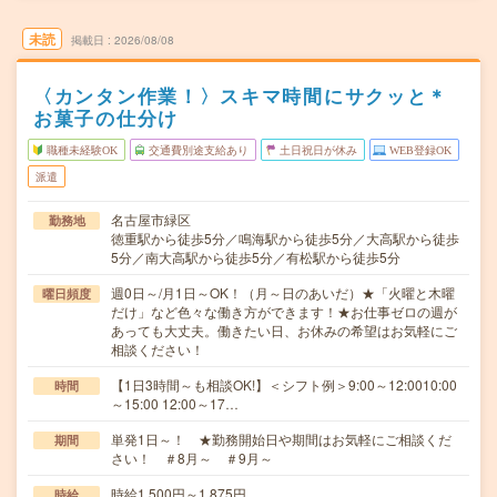
未読
掲載日
2026/08/08
〈カンタン作業！〉スキマ時間にサクッと＊
お菓子の仕分け
職種未経験OK
交通費別途支給あり
土日祝日が休み
WEB登録OK
派遣
名古屋市緑区
勤務地
徳重駅から徒歩5分／鳴海駅から徒歩5分／大高駅から徒歩
5分／南大高駅から徒歩5分／有松駅から徒歩5分
週0日～/月1日～OK！（月～日のあいだ）★「火曜と木曜
曜日頻度
だけ」など色々な働き方ができます！★お仕事ゼロの週が
あっても大丈夫。働きたい日、お休みの希望はお気軽にご
相談ください！
【1日3時間～も相談OK!】＜シフト例＞9:00～12:0010:00
時間
～15:00 12:00～17…
単発1日～！ ★勤務開始日や期間はお気軽にご相談くだ
期間
さい！ ＃8月～ ＃9月～
時給1,500円～1,875円
時給