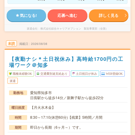
気になる!
応募へ進む
詳しく見る
派遣会社
株式会社綜合キャリアオプション 製造事業部（全国）
未読
掲載日
2026/08/08
【夜勤ナシ＊土日祝休み】高時給1700円の工
場ワーク＠知多
職種未経験OK
交通費別途支給あり
土日祝日が休み
WEB登録OK
派遣
愛知県知多市
勤務地
日長駅から徒歩14分／新舞子駅から徒歩22分
【月火水木金】
曜日頻度
8:30～17:10(休憩60分)【残業】5時間／月間
時間
即日から長期（6ヶ月～）です。
期間