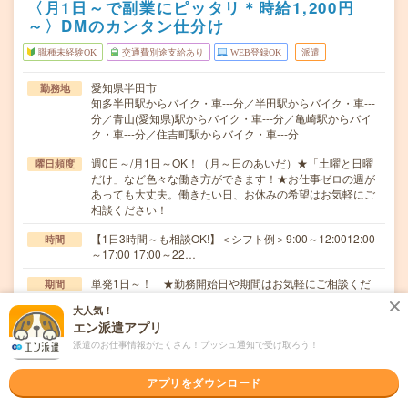
〈月1日～で副業にピッタリ＊時給1,200円
～〉DMのカンタン仕分け
職種未経験OK
交通費別途支給あり
WEB登録OK
派遣
愛知県半田市
勤務地
知多半田駅からバイク・車---分／半田駅からバイク・車---
分／青山(愛知県)駅からバイク・車---分／亀崎駅からバイ
ク・車---分／住吉町駅からバイク・車---分
週0日～/月1日～OK！（月～日のあいだ）★「土曜と日曜
曜日頻度
だけ」など色々な働き方ができます！★お仕事ゼロの週が
あっても大丈夫。働きたい日、お休みの希望はお気軽にご
相談ください！
【1日3時間～も相談OK!】＜シフト例＞9:00～12:0012:00
時間
～17:00 17:00～22…
単発1日～！ ★勤務開始日や期間はお気軽にご相談くだ
期間
さい！ ＃8月～ ＃9月～
大人気！
エン派遣アプリ
時給1,200円～1,625円
時給
派遣のお仕事情報がたくさん！プッシュ通知で受け取ろう！
交通費
■ 交通費規定内支給 ※派遣先による
アプリをダウンロード
＼DMの仕分け／＜とってもシンプルなので未経験でも安
仕事内容