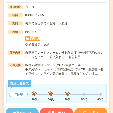
月～金
曜日頻度
08:10～17:05
時間
長期でお仕事できる方、大歓迎！
期間
時給1450円
時給
交通費
交通費規定内支給
自動車用シートフレームの梱包作業(1)10kg/脚程度の鉄フ
仕事内容
レームをビニール袋に入れる(2)個包装用…
職種未経験OK / ブランクOK / 英語力不要
応募資格
◆未経験OK！〇まずは事前登録だけでもOK！履歴書不要
で気軽にオンライン登録★氏名・職種などを入力す…
職場の雰囲気
年齢層
20代
30代
40代
50代
60代
気になる!
応募へ進む
詳しく見る