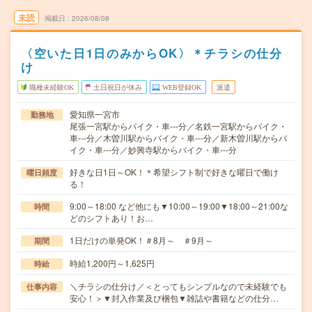
未読
掲載日
2026/08/08
〈空いた日1日のみからOK〉＊チラシの仕分
け
職種未経験OK
土日祝日が休み
WEB登録OK
派遣
愛知県一宮市
勤務地
尾張一宮駅からバイク・車---分／名鉄一宮駅からバイク・
車---分／木曽川駅からバイク・車---分／新木曽川駅からバ
イク・車---分／妙興寺駅からバイク・車---分
好きな日1日～OK！＊希望シフト制で好きな曜日で働け
曜日頻度
る！
9:00～18:00 など他にも▼10:00～19:00▼18:00～21:00な
時間
どのシフトあり！お…
1日だけの単発OK！＃8月～ ＃9月～
期間
時給1,200円～1,625円
時給
＼チラシの仕分け／＜とってもシンプルなので未経験でも
仕事内容
安心！＞▼封入作業及び梱包▼雑誌や書籍などの仕分…